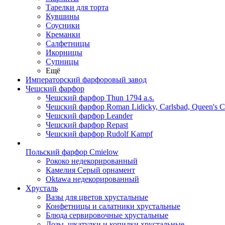
Тарелки для торта
Кувшины
Соусники
Креманки
Салфетницы
Икорницы
Супницы
Ещё
Императорский фарфоровый завод
Чешский фарфор
Чешский фарфор Thun 1794 a.s.
Чешский фарфор Roman Lidicky, Carlsbad, Queen's 
Чешский фарфор Leander
Чешский фарфор Repast
Чешский фарфор Rudolf Kampf
Польский фарфор Сmielow
Рококо недекорированный
Камелия Серый орнамент
Oktawa недекорированный
Хрусталь
Вазы для цветов хрустальные
Конфетницы и салатники хрустальные
Блюда сервировочные хрустальные
Дозы, шкатулки и копилки хрустальные