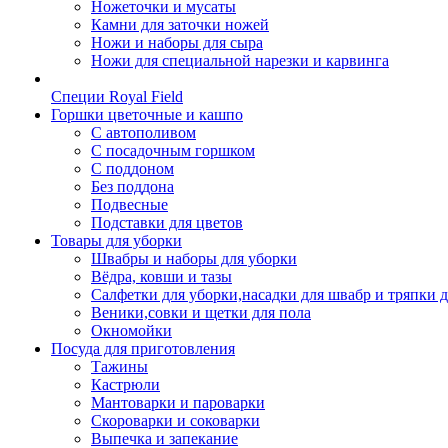
Ножеточки и мусаты
Камни для заточки ножей
Ножи и наборы для сыра
Ножи для специальной нарезки и карвинга
Специи Royal Field
Горшки цветочные и кашпо
С автополивом
С посадочным горшком
С поддоном
Без поддона
Подвесные
Подставки для цветов
Товары для уборки
Швабры и наборы для уборки
Вёдра, ковши и тазы
Салфетки для уборки,насадки для швабр и тряпки 
Веники,совки и щетки для пола
Окномойки
Посуда для приготовления
Тажины
Кастрюли
Мантоварки и пароварки
Скороварки и соковарки
Выпечка и запекание