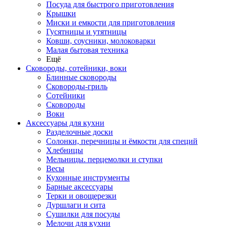
Посуда для быстрого приготовления
Крышки
Миски и емкости для приготовления
Гусятницы и утятницы
Ковши, соусники, молоковарки
Малая бытовая техника
Ещё
Сковороды, сотейники, воки
Блинные сковороды
Сковороды-гриль
Сотейники
Сковороды
Воки
Аксессуары для кухни
Разделочные доски
Солонки, перечницы и ёмкости для специй
Хлебницы
Мельницы. перцемолки и ступки
Весы
Кухонные инструменты
Барные аксессуары
Терки и овощерезки
Дуршлаги и сита
Сушилки для посуды
Мелочи для кухни