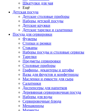
Шкатулки для чая
Ещё
Детская посуда
Детские столовые приборы
Наборы детской посуды
Детские кружки
Детские тарелки и салатники
Посуда для сервировки
Фужеры
Стопки и рюмки
Стаканы
Наборы посуды и столовые сервизы
Тарелки
Предметы сервировки
Столовые приборы
Графины, декантеры и штофы
Вазы для фруктов и конфетницы
Масленки и емкости для сыра
Салатники
Диспенсеры для напитков
Деревянная сервировочная посуда
Наборы для воды
Сервировочные блюда
Менажницы
Мармиты