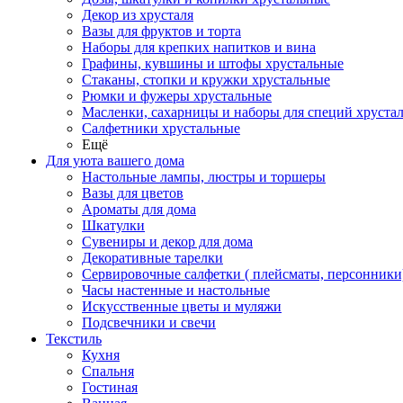
Декор из хрусталя
Вазы для фруктов и торта
Наборы для крепких напитков и вина
Графины, кувшины и штофы хрустальные
Стаканы, стопки и кружки хрустальные
Рюмки и фужеры хрустальные
Масленки, сахарницы и наборы для специй хруста
Салфетники хрустальные
Ещё
Для уюта вашего дома
Настольные лампы, люстры и торшеры
Вазы для цветов
Ароматы для дома
Шкатулки
Сувениры и декор для дома
Декоративные тарелки
Сервировочные салфетки ( плейсматы, персонники
Часы настенные и настольные
Искусственные цветы и муляжи
Подсвечники и свечи
Текстиль
Кухня
Спальня
Гостиная