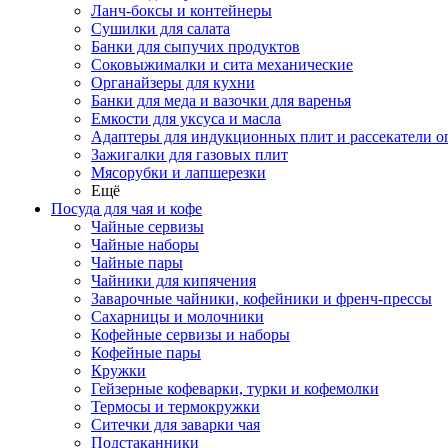
Ланч-боксы и контейнеры
Сушилки для салата
Банки для сыпучих продуктов
Соковыжималки и сита механические
Органайзеры для кухни
Банки для меда и вазочки для варенья
Емкости для уксуса и масла
Адаптеры для индукционных плит и рассекатели о
Зажигалки для газовых плит
Мясорубки и лапшерезки
Ещё
Посуда для чая и кофе
Чайные сервизы
Чайные наборы
Чайные пары
Чайники для кипячения
Заварочные чайники, кофейники и френч-прессы
Сахарницы и молочники
Кофейные сервизы и наборы
Кофейные пары
Кружки
Гейзерные кофеварки, турки и кофемолки
Термосы и термокружки
Ситечки для заварки чая
Подстаканники