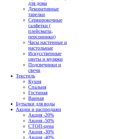
для дома
Декоративные
тарелки
Сервировочные
салфетки (
плейсматы,
персонники)
Часы настенные и
настольные
Искусственные
цветы и муляжи
Подсвечники и
свечи
Текстиль
Кухня
Спальня
Гостиная
Ванная
Бутылки для воды
Акции и распродажи
Акция -20%
Акция -50%
СТОП-цена
Акция -30%
Акция -40%