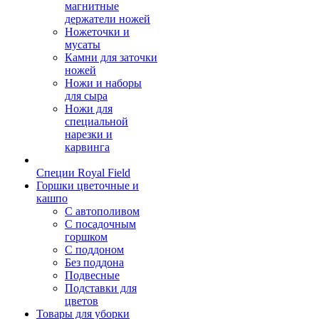
магнитные
держатели ножей
Ножеточки и
мусаты
Камни для заточки
ножей
Ножи и наборы
для сыра
Ножи для
специальной
нарезки и
карвинга
Специи Royal Field
Горшки цветочные и
кашпо
С автополивом
С посадочным
горшком
С поддоном
Без поддона
Подвесные
Подставки для
цветов
Товары для уборки