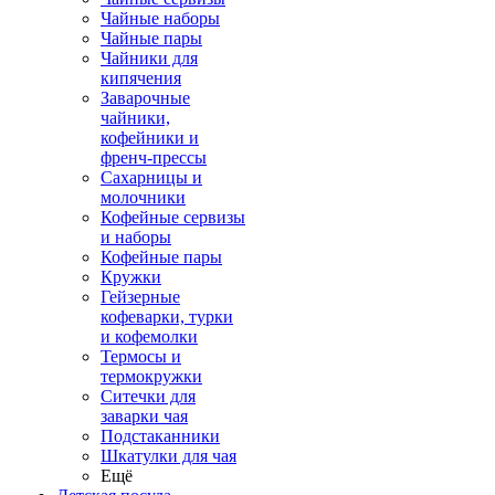
Чайные наборы
Чайные пары
Чайники для
кипячения
Заварочные
чайники,
кофейники и
френч-прессы
Сахарницы и
молочники
Кофейные сервизы
и наборы
Кофейные пары
Кружки
Гейзерные
кофеварки, турки
и кофемолки
Термосы и
термокружки
Ситечки для
заварки чая
Подстаканники
Шкатулки для чая
Ещё