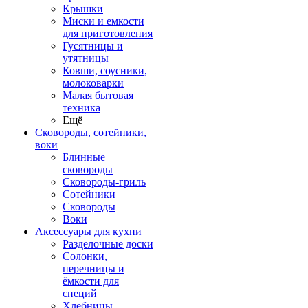
Крышки
Миски и емкости
для приготовления
Гусятницы и
утятницы
Ковши, соусники,
молоковарки
Малая бытовая
техника
Ещё
Сковороды, сотейники,
воки
Блинные
сковороды
Сковороды-гриль
Сотейники
Сковороды
Воки
Аксессуары для кухни
Разделочные доски
Солонки,
перечницы и
ёмкости для
специй
Хлебницы