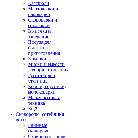
Кастрюли
Мантоварки и
пароварки
Скороварки и
соковарки
Выпечка и
запекание
Посуда для
быстрого
приготовления
Крышки
Миски и емкости
для приготовления
Гусятницы и
утятницы
Ковши, соусники,
молоковарки
Малая бытовая
техника
Ещё
Сковороды, сотейники,
воки
Блинные
сковороды
Сковороды-гриль