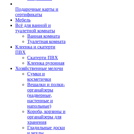
Подарочные карты и
сертификаты
Мебель
Всё для ванной и
туалетной комнаты
Ванная комната
Туалетная комната
Клеенка и скатерти
ПВХ
Скатерти ПВХ
Клеенка рулонная
Хозяйственные мелочи
Сумки и
косметички
Вешалки и полки-
органайзеры
(надверные,
настенные и
напольные)
Короба, корзины и
органайзеры для
хранения
Гладильные доски
и чехлы