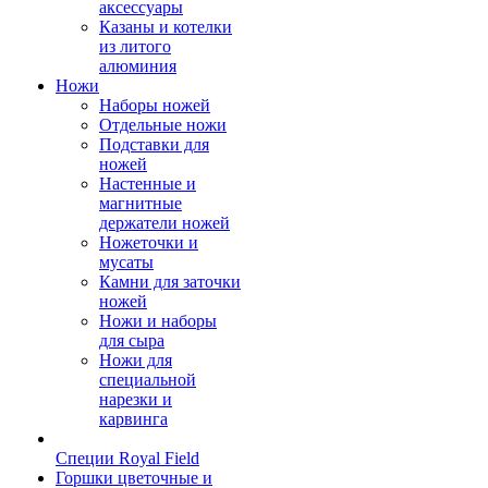
аксессуары
Казаны и котелки
из литого
алюминия
Ножи
Наборы ножей
Отдельные ножи
Подставки для
ножей
Настенные и
магнитные
держатели ножей
Ножеточки и
мусаты
Камни для заточки
ножей
Ножи и наборы
для сыра
Ножи для
специальной
нарезки и
карвинга
Специи Royal Field
Горшки цветочные и