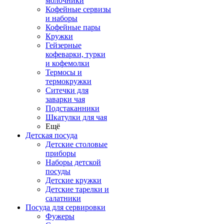
молочники
Кофейные сервизы
и наборы
Кофейные пары
Кружки
Гейзерные
кофеварки, турки
и кофемолки
Термосы и
термокружки
Ситечки для
заварки чая
Подстаканники
Шкатулки для чая
Ещё
Детская посуда
Детские столовые
приборы
Наборы детской
посуды
Детские кружки
Детские тарелки и
салатники
Посуда для сервировки
Фужеры