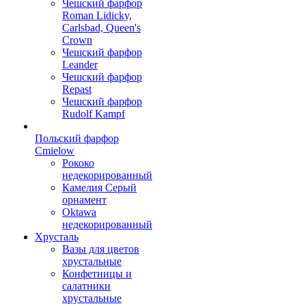
Чешский фарфор
Roman Lidicky,
Carlsbad, Queen's
Crown
Чешский фарфор
Leander
Чешский фарфор
Repast
Чешский фарфор
Rudolf Kampf
Польский фарфор
Сmielow
Рококо
недекорированный
Камелия Серый
орнамент
Oktawa
недекорированный
Хрусталь
Вазы для цветов
хрустальные
Конфетницы и
салатники
хрустальные