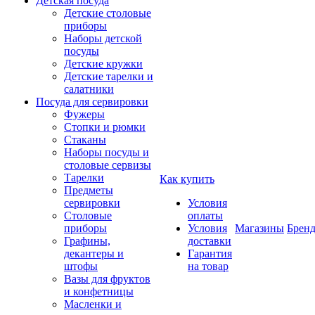
Детская посуда
Детские столовые
приборы
Наборы детской
посуды
Детские кружки
Детские тарелки и
салатники
Посуда для сервировки
Фужеры
Стопки и рюмки
Стаканы
Наборы посуды и
столовые сервизы
Тарелки
Как купить
Предметы
сервировки
Условия
Столовые
оплаты
приборы
Условия
Магазины
Брен
Графины,
доставки
декантеры и
Гарантия
штофы
на товар
Вазы для фруктов
и конфетницы
Масленки и