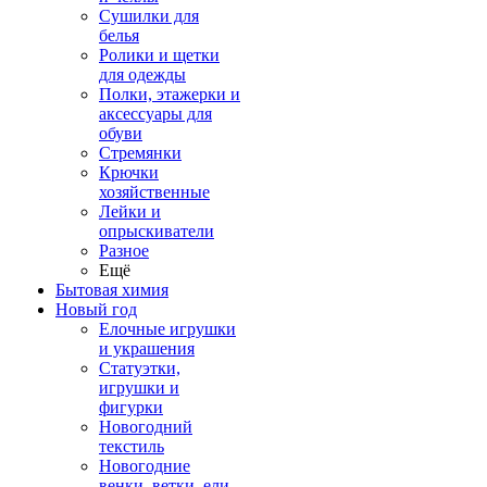
Сушилки для
белья
Ролики и щетки
для одежды
Полки, этажерки и
аксессуары для
обуви
Стремянки
Крючки
хозяйственные
Лейки и
опрыскиватели
Разное
Ещё
Бытовая химия
Новый год
Елочные игрушки
и украшения
Статуэтки,
игрушки и
фигурки
Новогодний
текстиль
Новогодние
венки, ветки, ели