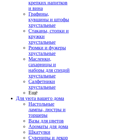
крепких напитков
и вина
Графины,
кувшины и штофы
хрустальные
Стаканы, стопки и
кружки
хрустальные
Рюмки и фужеры
хрустальные
Масленки,
сахарницы и
наборы для специй
хрустальные
Салфетники
хрустальные
Ещё
Для уюта вашего дома
Настольные
лампы, люстры и
торшеры
Вазы для цветов
Ароматы для дома
Шкатулки
Сувениры и декор