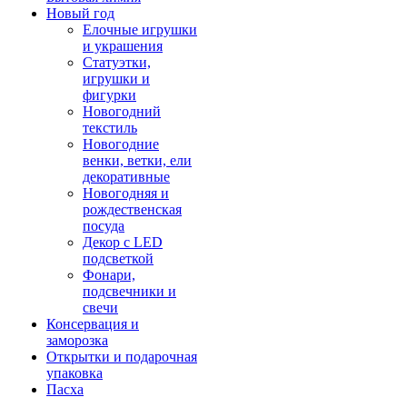
Новый год
Елочные игрушки
и украшения
Статуэтки,
игрушки и
фигурки
Новогодний
текстиль
Новогодние
венки, ветки, ели
декоративные
Новогодняя и
рождественская
посуда
Декор с LED
подсветкой
Фонари,
подсвечники и
свечи
Консервация и
заморозка
Открытки и подарочная
упаковка
Пасха