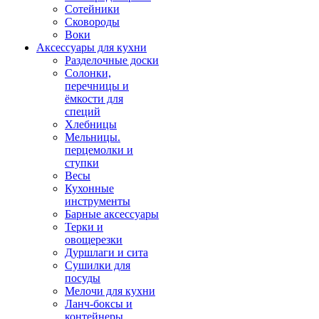
Сотейники
Сковороды
Воки
Аксессуары для кухни
Разделочные доски
Солонки,
перечницы и
ёмкости для
специй
Хлебницы
Мельницы.
перцемолки и
ступки
Весы
Кухонные
инструменты
Барные аксессуары
Терки и
овощерезки
Дуршлаги и сита
Сушилки для
посуды
Мелочи для кухни
Ланч-боксы и
контейнеры