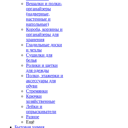
Вешалки и полки-
органайзеры
(надверные,
настенные и
напольные)
Короба, корзины и
органайзеры для
хранения
Гладильные доски
и чехлы
Сушилки для
белья
Ролики и щетки
для одежды
Полки, этажерки и
аксессуары для
обуви
Стремянки
Крючки
хозяйственные
Лейки и
опрыскиватели
Разное
Ещё
Бытовая химия