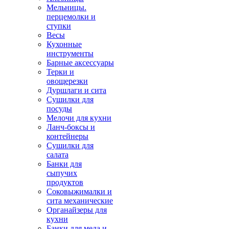
Мельницы.
перцемолки и
ступки
Весы
Кухонные
инструменты
Барные аксессуары
Терки и
овощерезки
Дуршлаги и сита
Сушилки для
посуды
Мелочи для кухни
Ланч-боксы и
контейнеры
Сушилки для
салата
Банки для
сыпучих
продуктов
Соковыжималки и
сита механические
Органайзеры для
кухни
Банки для меда и