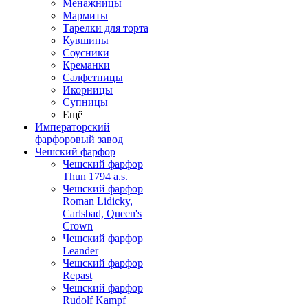
Менажницы
Мармиты
Тарелки для торта
Кувшины
Соусники
Креманки
Салфетницы
Икорницы
Супницы
Ещё
Императорский
фарфоровый завод
Чешский фарфор
Чешский фарфор
Thun 1794 a.s.
Чешский фарфор
Roman Lidicky,
Carlsbad, Queen's
Crown
Чешский фарфор
Leander
Чешский фарфор
Repast
Чешский фарфор
Rudolf Kampf