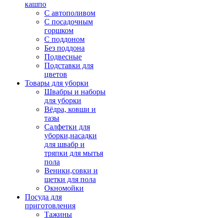
кашпо
С автополивом
С посадочным
горшком
С поддоном
Без поддона
Подвесные
Подставки для
цветов
Товары для уборки
Швабры и наборы
для уборки
Вёдра, ковши и
тазы
Салфетки для
уборки,насадки
для швабр и
тряпки для мытья
пола
Веники,совки и
щетки для пола
Окномойки
Посуда для
приготовления
Тажины