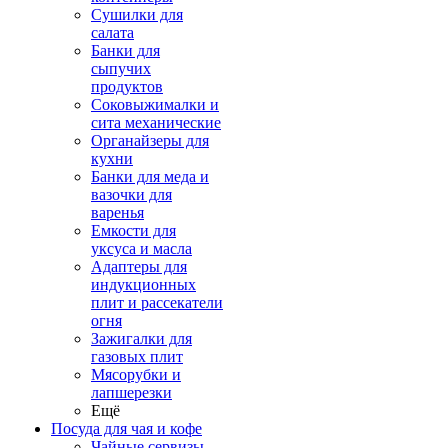
Сушилки для
салата
Банки для
сыпучих
продуктов
Соковыжималки и
сита механические
Органайзеры для
кухни
Банки для меда и
вазочки для
варенья
Емкости для
уксуса и масла
Адаптеры для
индукционных
плит и рассекатели
огня
Зажигалки для
газовых плит
Мясорубки и
лапшерезки
Ещё
Посуда для чая и кофе
Чайные сервизы