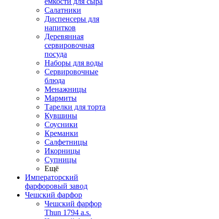
емкости для сыра
Салатники
Диспенсеры для
напитков
Деревянная
сервировочная
посуда
Наборы для воды
Сервировочные
блюда
Менажницы
Мармиты
Тарелки для торта
Кувшины
Соусники
Креманки
Салфетницы
Икорницы
Супницы
Ещё
Императорский
фарфоровый завод
Чешский фарфор
Чешский фарфор
Thun 1794 a.s.