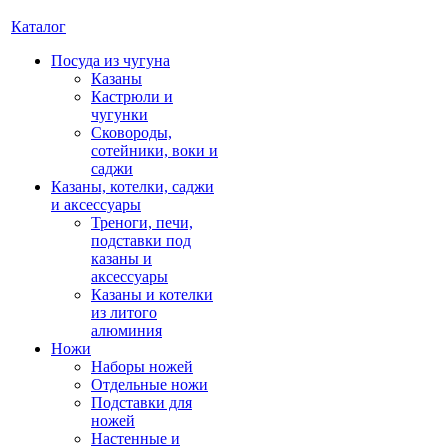
Каталог
Посуда из чугуна
Казаны
Кастрюли и
чугунки
Сковороды,
сотейники, воки и
саджи
Казаны, котелки, саджи
и аксессуары
Треноги, печи,
подставки под
казаны и
аксессуары
Казаны и котелки
из литого
алюминия
Ножи
Наборы ножей
Отдельные ножи
Подставки для
ножей
Настенные и