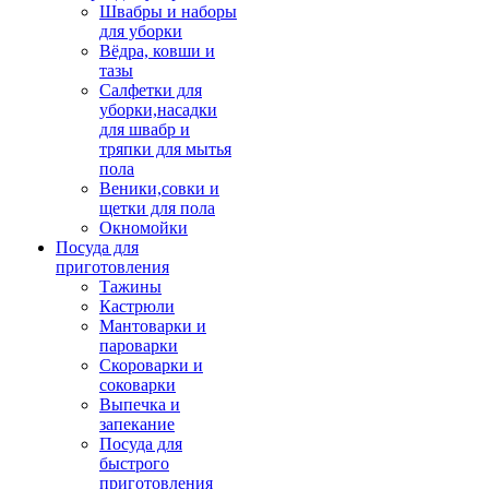
Швабры и наборы
для уборки
Вёдра, ковши и
тазы
Салфетки для
уборки,насадки
для швабр и
тряпки для мытья
пола
Веники,совки и
щетки для пола
Окномойки
Посуда для
приготовления
Тажины
Кастрюли
Мантоварки и
пароварки
Скороварки и
соковарки
Выпечка и
запекание
Посуда для
быстрого
приготовления