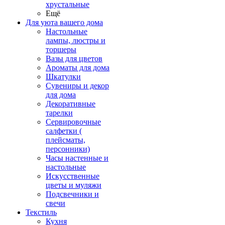
хрустальные
Ещё
Для уюта вашего дома
Настольные
лампы, люстры и
торшеры
Вазы для цветов
Ароматы для дома
Шкатулки
Сувениры и декор
для дома
Декоративные
тарелки
Сервировочные
салфетки (
плейсматы,
персонники)
Часы настенные и
настольные
Искусственные
цветы и муляжи
Подсвечники и
свечи
Текстиль
Кухня