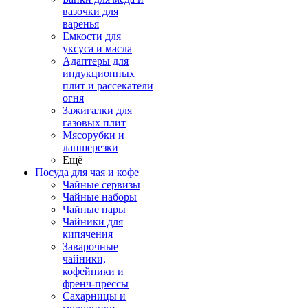
вазочки для
варенья
Емкости для
уксуса и масла
Адаптеры для
индукционных
плит и рассекатели
огня
Зажигалки для
газовых плит
Мясорубки и
лапшерезки
Ещё
Посуда для чая и кофе
Чайные сервизы
Чайные наборы
Чайные пары
Чайники для
кипячения
Заварочные
чайники,
кофейники и
френч-прессы
Сахарницы и