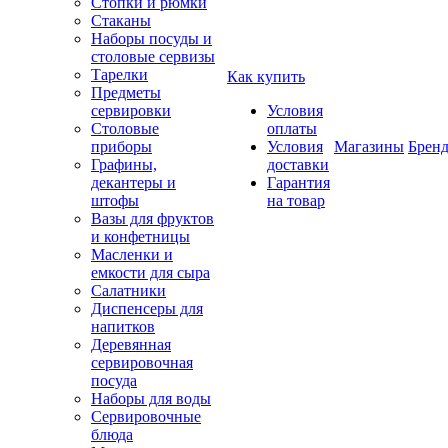
Стопки и рюмки
Стаканы
Наборы посуды и
столовые сервизы
Тарелки
Как купить
Предметы
сервировки
Условия
Столовые
оплаты
приборы
Условия
Магазины
Брен
Графины,
доставки
декантеры и
Гарантия
штофы
на товар
Вазы для фруктов
и конфетницы
Масленки и
емкости для сыра
Салатники
Диспенсеры для
напитков
Деревянная
сервировочная
посуда
Наборы для воды
Сервировочные
блюда