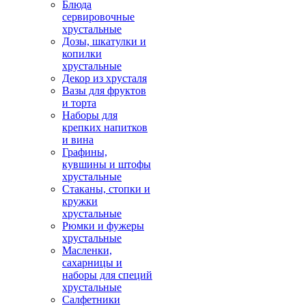
Блюда
сервировочные
хрустальные
Дозы, шкатулки и
копилки
хрустальные
Декор из хрусталя
Вазы для фруктов
и торта
Наборы для
крепких напитков
и вина
Графины,
кувшины и штофы
хрустальные
Стаканы, стопки и
кружки
хрустальные
Рюмки и фужеры
хрустальные
Масленки,
сахарницы и
наборы для специй
хрустальные
Салфетники