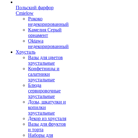
Польский фарфор
Сmielow
Рококо
недекорированный
Камелия Серый
орнамент
Oktawa
недекорированный
Хрусталь
Вазы для цветов
хрустальные
Конфетницы и
салатники
хрустальные
Блюда
сервировочные
хрустальные
Дозы, шкатулки и
копилки
хрустальные
Декор из хрусталя
Вазы для фруктов
и торта
Наборы для