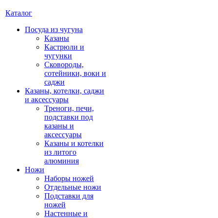
Каталог
Посуда из чугуна
Казаны
Кастрюли и
чугунки
Сковороды,
сотейники, воки и
саджи
Казаны, котелки, саджи
и аксессуары
Треноги, печи,
подставки под
казаны и
аксессуары
Казаны и котелки
из литого
алюминия
Ножи
Наборы ножей
Отдельные ножи
Подставки для
ножей
Настенные и