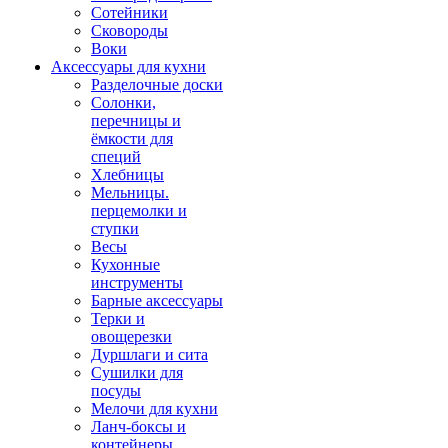
Сотейники
Сковороды
Воки
Аксессуары для кухни
Разделочные доски
Солонки,
перечницы и
ёмкости для
специй
Хлебницы
Мельницы.
перцемолки и
ступки
Весы
Кухонные
инструменты
Барные аксессуары
Терки и
овощерезки
Дуршлаги и сита
Сушилки для
посуды
Мелочи для кухни
Ланч-боксы и
контейнеры