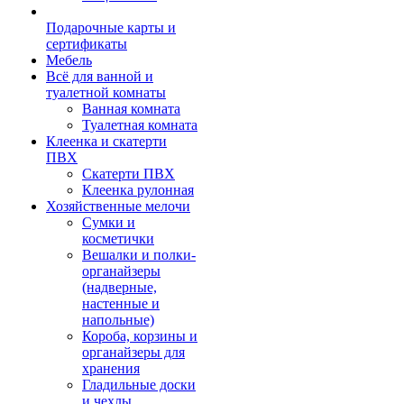
Подарочные карты и
сертификаты
Мебель
Всё для ванной и
туалетной комнаты
Ванная комната
Туалетная комната
Клеенка и скатерти
ПВХ
Скатерти ПВХ
Клеенка рулонная
Хозяйственные мелочи
Сумки и
косметички
Вешалки и полки-
органайзеры
(надверные,
настенные и
напольные)
Короба, корзины и
органайзеры для
хранения
Гладильные доски
и чехлы