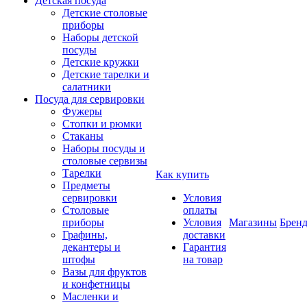
Детская посуда
Детские столовые
приборы
Наборы детской
посуды
Детские кружки
Детские тарелки и
салатники
Посуда для сервировки
Фужеры
Стопки и рюмки
Стаканы
Наборы посуды и
столовые сервизы
Тарелки
Как купить
Предметы
сервировки
Условия
Столовые
оплаты
приборы
Условия
Магазины
Брен
Графины,
доставки
декантеры и
Гарантия
штофы
на товар
Вазы для фруктов
и конфетницы
Масленки и