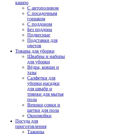
кашпо
С автополивом
С посадочным
горшком
С поддоном
Без поддона
Подвесные
Подставки для
цветов
Товары для уборки
Швабры и наборы
для уборки
Вёдра, ковши и
тазы
Салфетки для
уборки,насадки
для швабр и
тряпки для мытья
пола
Веники,совки и
щетки для пола
Окномойки
Посуда для
приготовления
Тажины