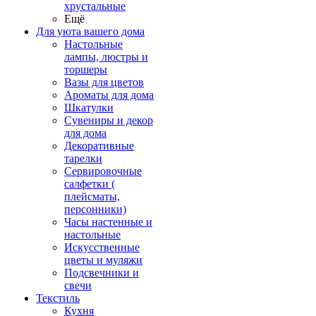
хрустальные
Ещё
Для уюта вашего дома
Настольные
лампы, люстры и
торшеры
Вазы для цветов
Ароматы для дома
Шкатулки
Сувениры и декор
для дома
Декоративные
тарелки
Сервировочные
салфетки (
плейсматы,
персонники)
Часы настенные и
настольные
Искусственные
цветы и муляжи
Подсвечники и
свечи
Текстиль
Кухня