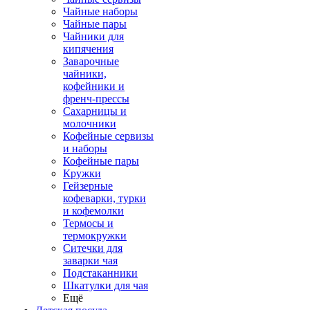
Чайные наборы
Чайные пары
Чайники для
кипячения
Заварочные
чайники,
кофейники и
френч-прессы
Сахарницы и
молочники
Кофейные сервизы
и наборы
Кофейные пары
Кружки
Гейзерные
кофеварки, турки
и кофемолки
Термосы и
термокружки
Ситечки для
заварки чая
Подстаканники
Шкатулки для чая
Ещё