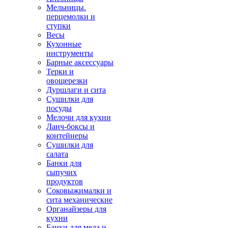
Мельницы.
перцемолки и
ступки
Весы
Кухонные
инструменты
Барные аксессуары
Терки и
овощерезки
Дуршлаги и сита
Сушилки для
посуды
Мелочи для кухни
Ланч-боксы и
контейнеры
Сушилки для
салата
Банки для
сыпучих
продуктов
Соковыжималки и
сита механические
Органайзеры для
кухни
Банки для меда и