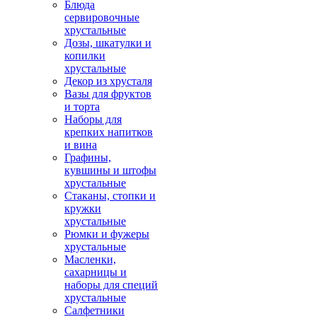
Блюда
сервировочные
хрустальные
Дозы, шкатулки и
копилки
хрустальные
Декор из хрусталя
Вазы для фруктов
и торта
Наборы для
крепких напитков
и вина
Графины,
кувшины и штофы
хрустальные
Стаканы, стопки и
кружки
хрустальные
Рюмки и фужеры
хрустальные
Масленки,
сахарницы и
наборы для специй
хрустальные
Салфетники