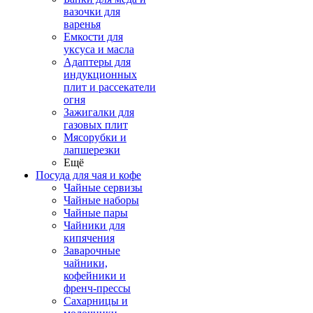
вазочки для
варенья
Емкости для
уксуса и масла
Адаптеры для
индукционных
плит и рассекатели
огня
Зажигалки для
газовых плит
Мясорубки и
лапшерезки
Ещё
Посуда для чая и кофе
Чайные сервизы
Чайные наборы
Чайные пары
Чайники для
кипячения
Заварочные
чайники,
кофейники и
френч-прессы
Сахарницы и