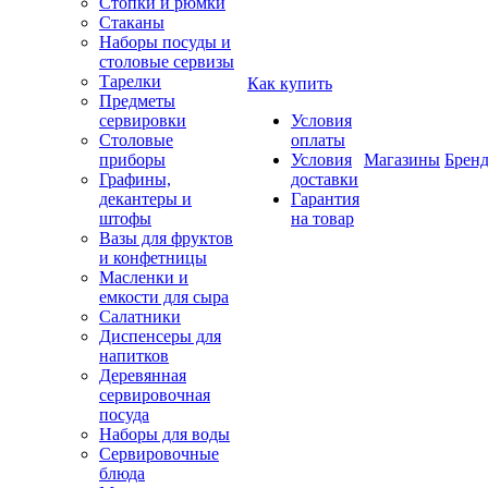
Стопки и рюмки
Стаканы
Наборы посуды и
столовые сервизы
Тарелки
Как купить
Предметы
сервировки
Условия
Столовые
оплаты
приборы
Условия
Магазины
Брен
Графины,
доставки
декантеры и
Гарантия
штофы
на товар
Вазы для фруктов
и конфетницы
Масленки и
емкости для сыра
Салатники
Диспенсеры для
напитков
Деревянная
сервировочная
посуда
Наборы для воды
Сервировочные
блюда