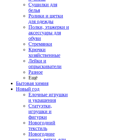
Сушилки для
белья
Ролики и щетки
для одежды
Полки, этажерки и
аксессуары для
обуви
Стремянки
Крючки
хозяйственные
Лейки и
опрыскиватели
Разное
Ещё
Бытовая химия
Новый год
Елочные игрушки
и украшения
Статуэтки,
игрушки и
фигурки
Новогодний
текстиль
Новогодние
венки, ветки, ели