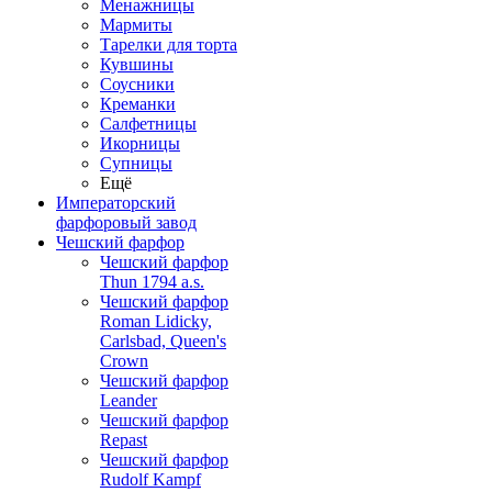
Менажницы
Мармиты
Тарелки для торта
Кувшины
Соусники
Креманки
Салфетницы
Икорницы
Супницы
Ещё
Императорский
фарфоровый завод
Чешский фарфор
Чешский фарфор
Thun 1794 a.s.
Чешский фарфор
Roman Lidicky,
Carlsbad, Queen's
Crown
Чешский фарфор
Leander
Чешский фарфор
Repast
Чешский фарфор
Rudolf Kampf