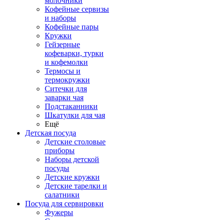
молочники
Кофейные сервизы
и наборы
Кофейные пары
Кружки
Гейзерные
кофеварки, турки
и кофемолки
Термосы и
термокружки
Ситечки для
заварки чая
Подстаканники
Шкатулки для чая
Ещё
Детская посуда
Детские столовые
приборы
Наборы детской
посуды
Детские кружки
Детские тарелки и
салатники
Посуда для сервировки
Фужеры