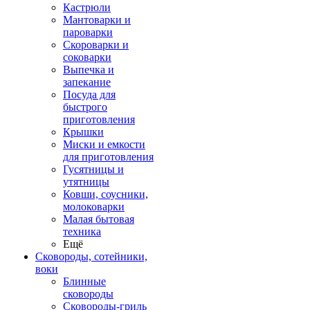
Кастрюли
Мантоварки и
пароварки
Скороварки и
соковарки
Выпечка и
запекание
Посуда для
быстрого
приготовления
Крышки
Миски и емкости
для приготовления
Гусятницы и
утятницы
Ковши, соусники,
молоковарки
Малая бытовая
техника
Ещё
Сковороды, сотейники,
воки
Блинные
сковороды
Сковороды-гриль