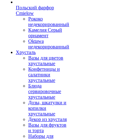
Польский фарфор
Сmielow
Рококо
недекорированный
Камелия Серый
орнамент
Oktawa
недекорированный
Хрусталь
Вазы для цветов
хрустальные
Конфетницы и
салатники
хрустальные
Блюда
сервировочные
хрустальные
Дозы, шкатулки и
копилки
хрустальные
Декор из хрусталя
Вазы для фруктов
и торта
Наборы для