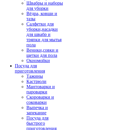
Швабры и наборы
для уборки
Вёдра, ковши и
тазы
Салфетки для
уборки,насадки
для швабр и
тряпки для мытья
пола
Веники,совки и
щетки для пола
Окномойки
Посуда для
приготовления
Тажины
Кастрюли
Мантоварки и
пароварки
Скороварки и
соковарки
Выпечка и
запекание
Посуда для
быстрого
приготовления