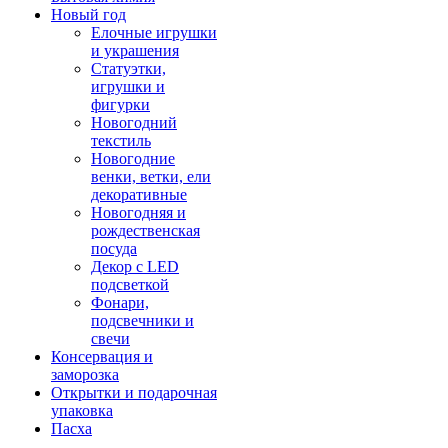
Новый год
Елочные игрушки
и украшения
Статуэтки,
игрушки и
фигурки
Новогодний
текстиль
Новогодние
венки, ветки, ели
декоративные
Новогодняя и
рождественская
посуда
Декор с LED
подсветкой
Фонари,
подсвечники и
свечи
Консервация и
заморозка
Открытки и подарочная
упаковка
Пасха