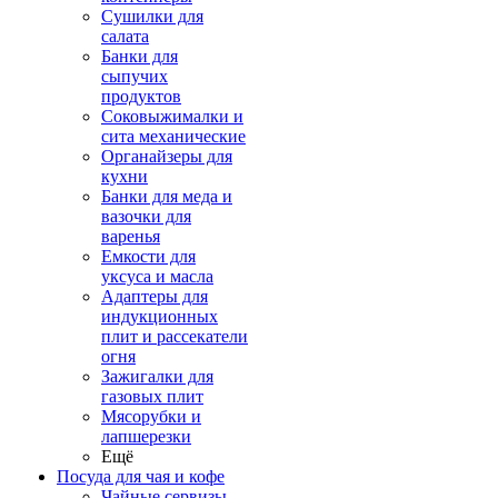
Сушилки для
салата
Банки для
сыпучих
продуктов
Соковыжималки и
сита механические
Органайзеры для
кухни
Банки для меда и
вазочки для
варенья
Емкости для
уксуса и масла
Адаптеры для
индукционных
плит и рассекатели
огня
Зажигалки для
газовых плит
Мясорубки и
лапшерезки
Ещё
Посуда для чая и кофе
Чайные сервизы