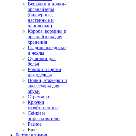
Вешалки и полки-
органайзеры
(надверные,
настенные и
напольные)
Короба, корзины и
органайзеры для
хранения
Гладильные доски
и чехлы
Сушилки для
белья
Ролики и щетки
для одежды
Полки, этажерки и
аксессуары для
обуви
Стремянки
Крючки
хозяйственные
Лейки и
опрыскиватели
Разное
Ещё
Бытовая химия