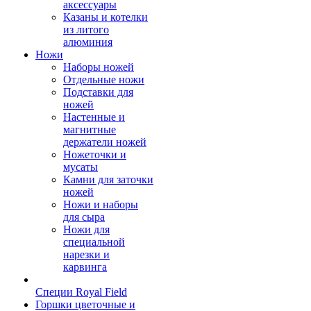
аксессуары
Казаны и котелки
из литого
алюминия
Ножи
Наборы ножей
Отдельные ножи
Подставки для
ножей
Настенные и
магнитные
держатели ножей
Ножеточки и
мусаты
Камни для заточки
ножей
Ножи и наборы
для сыра
Ножи для
специальной
нарезки и
карвинга
Специи Royal Field
Горшки цветочные и