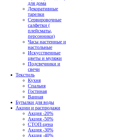
для дома
Декоративные
тарелки
Сервировочные
салфетки (
плейсматы,
персонники)
Часы настенные и
настольные
Искусственные
цветы и муляжи
Подсвечники и
свечи
Текстиль
Кухня
Спальня
Гостиная
Ванная
Бутылки для воды
Акции и распродажи
Акция -20%
Акция -50%
СТОП-цена
Акция -30%
Акция -40%