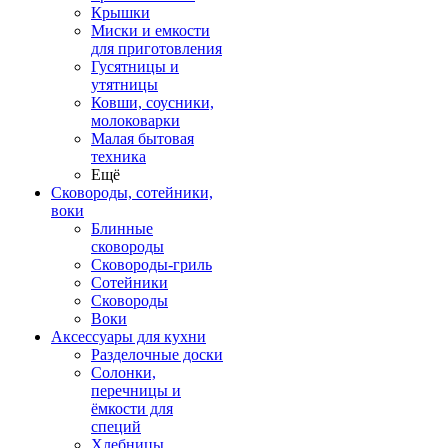
Крышки
Миски и емкости
для приготовления
Гусятницы и
утятницы
Ковши, соусники,
молоковарки
Малая бытовая
техника
Ещё
Сковороды, сотейники,
воки
Блинные
сковороды
Сковороды-гриль
Сотейники
Сковороды
Воки
Аксессуары для кухни
Разделочные доски
Солонки,
перечницы и
ёмкости для
специй
Хлебницы