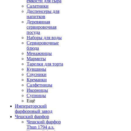
емкости для сыра
Салатники
Диспенсеры для
напитков
Деревянная
сервировочная
посуда
Наборы для воды
Сервировочные
блюда
Менажницы
Мармиты
Тарелки для торта
Кувшины
Соусники
Креманки
Салфетницы
Икорницы
Супницы
Ещё
Императорский
фарфоровый завод
Чешский фарфор
Чешский фарфор
Thun 1794 a.s.