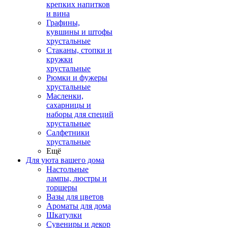
крепких напитков
и вина
Графины,
кувшины и штофы
хрустальные
Стаканы, стопки и
кружки
хрустальные
Рюмки и фужеры
хрустальные
Масленки,
сахарницы и
наборы для специй
хрустальные
Салфетники
хрустальные
Ещё
Для уюта вашего дома
Настольные
лампы, люстры и
торшеры
Вазы для цветов
Ароматы для дома
Шкатулки
Сувениры и декор