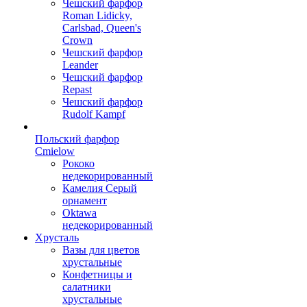
Чешский фарфор
Roman Lidicky,
Carlsbad, Queen's
Crown
Чешский фарфор
Leander
Чешский фарфор
Repast
Чешский фарфор
Rudolf Kampf
Польский фарфор
Сmielow
Рококо
недекорированный
Камелия Серый
орнамент
Oktawa
недекорированный
Хрусталь
Вазы для цветов
хрустальные
Конфетницы и
салатники
хрустальные