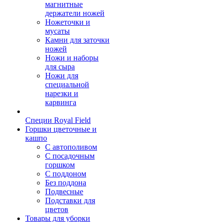
магнитные
держатели ножей
Ножеточки и
мусаты
Камни для заточки
ножей
Ножи и наборы
для сыра
Ножи для
специальной
нарезки и
карвинга
Специи Royal Field
Горшки цветочные и
кашпо
С автополивом
С посадочным
горшком
С поддоном
Без поддона
Подвесные
Подставки для
цветов
Товары для уборки