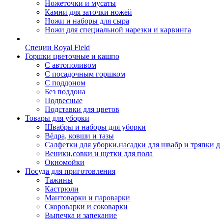
Ножеточки и мусаты
Камни для заточки ножей
Ножи и наборы для сыра
Ножи для специальной нарезки и карвинга
Специи Royal Field
Горшки цветочные и кашпо
С автополивом
С посадочным горшком
С поддоном
Без поддона
Подвесные
Подставки для цветов
Товары для уборки
Швабры и наборы для уборки
Вёдра, ковши и тазы
Салфетки для уборки,насадки для швабр и тряпки 
Веники,совки и щетки для пола
Окномойки
Посуда для приготовления
Тажины
Кастрюли
Мантоварки и пароварки
Скороварки и соковарки
Выпечка и запекание