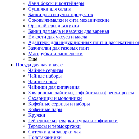
Ланч-боксы и контейнеры
Сушилки для салата
Банки для сыпучих продуктов
Соковыжималки и сита механические
Органайзеры для кухни
Банки для меда и вазочки для варенья
Емкости для уксуса и масла
Адаптеры для индукционных плит и рассекатели о
Зажигалки для газовых плит
Мясорубки и лапшерезки
Ещё
Посуда для чая и кофе
Чайные сервизы
Чайные наборы
Чайные пары
Чайники для кипячения
Заварочные чайники, кофейники и френч-прессы
Сахарницы и молочники
Кофейные сервизы и наборы
Кофейные пары
Кружки
Гейзерные кофеварки, турки и кофемолки
Термосы и термокружки
Ситечки для заварки чая
Подстаканники