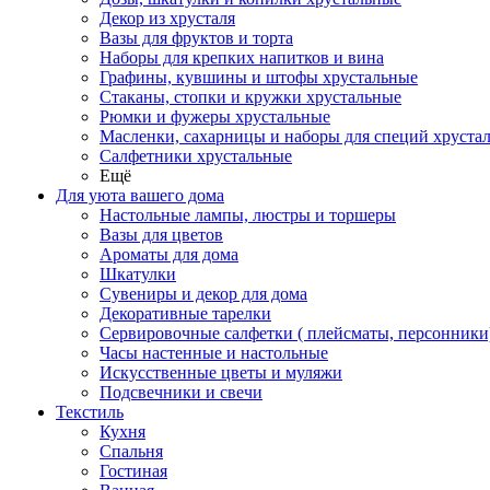
Декор из хрусталя
Вазы для фруктов и торта
Наборы для крепких напитков и вина
Графины, кувшины и штофы хрустальные
Стаканы, стопки и кружки хрустальные
Рюмки и фужеры хрустальные
Масленки, сахарницы и наборы для специй хруста
Салфетники хрустальные
Ещё
Для уюта вашего дома
Настольные лампы, люстры и торшеры
Вазы для цветов
Ароматы для дома
Шкатулки
Сувениры и декор для дома
Декоративные тарелки
Сервировочные салфетки ( плейсматы, персонники
Часы настенные и настольные
Искусственные цветы и муляжи
Подсвечники и свечи
Текстиль
Кухня
Спальня
Гостиная