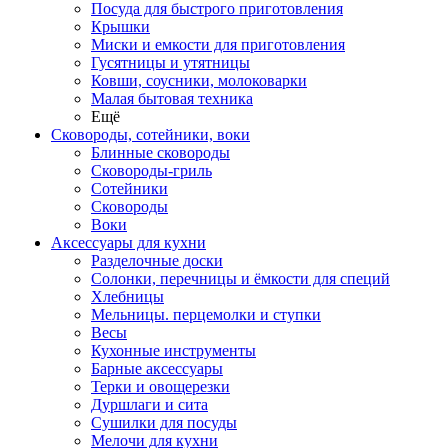
Посуда для быстрого приготовления
Крышки
Миски и емкости для приготовления
Гусятницы и утятницы
Ковши, соусники, молоковарки
Малая бытовая техника
Ещё
Сковороды, сотейники, воки
Блинные сковороды
Сковороды-гриль
Сотейники
Сковороды
Воки
Аксессуары для кухни
Разделочные доски
Солонки, перечницы и ёмкости для специй
Хлебницы
Мельницы. перцемолки и ступки
Весы
Кухонные инструменты
Барные аксессуары
Терки и овощерезки
Дуршлаги и сита
Сушилки для посуды
Мелочи для кухни