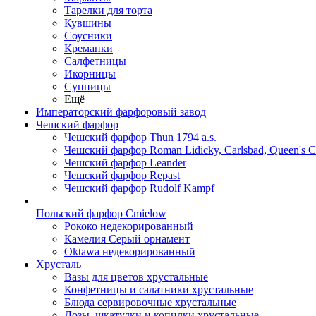
Тарелки для торта
Кувшины
Соусники
Креманки
Салфетницы
Икорницы
Супницы
Ещё
Императорский фарфоровый завод
Чешский фарфор
Чешский фарфор Thun 1794 a.s.
Чешский фарфор Roman Lidicky, Carlsbad, Queen's 
Чешский фарфор Leander
Чешский фарфор Repast
Чешский фарфор Rudolf Kampf
Польский фарфор Сmielow
Рококо недекорированный
Камелия Серый орнамент
Oktawa недекорированный
Хрусталь
Вазы для цветов хрустальные
Конфетницы и салатники хрустальные
Блюда сервировочные хрустальные
Дозы, шкатулки и копилки хрустальные