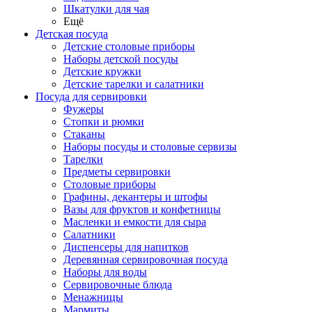
Шкатулки для чая
Ещё
Детская посуда
Детские столовые приборы
Наборы детской посуды
Детские кружки
Детские тарелки и салатники
Посуда для сервировки
Фужеры
Стопки и рюмки
Стаканы
Наборы посуды и столовые сервизы
Тарелки
Предметы сервировки
Столовые приборы
Графины, декантеры и штофы
Вазы для фруктов и конфетницы
Масленки и емкости для сыра
Салатники
Диспенсеры для напитков
Деревянная сервировочная посуда
Наборы для воды
Сервировочные блюда
Менажницы
Мармиты