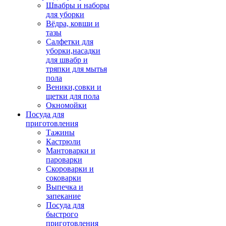
Швабры и наборы
для уборки
Вёдра, ковши и
тазы
Салфетки для
уборки,насадки
для швабр и
тряпки для мытья
пола
Веники,совки и
щетки для пола
Окномойки
Посуда для
приготовления
Тажины
Кастрюли
Мантоварки и
пароварки
Скороварки и
соковарки
Выпечка и
запекание
Посуда для
быстрого
приготовления