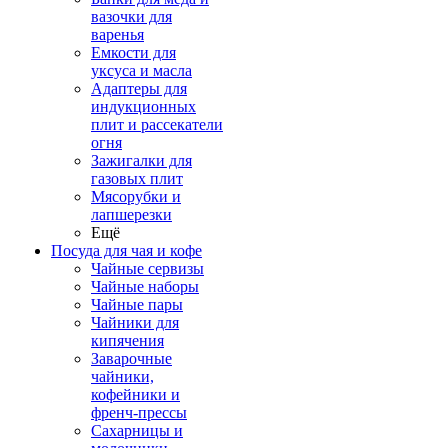
вазочки для
варенья
Емкости для
уксуса и масла
Адаптеры для
индукционных
плит и рассекатели
огня
Зажигалки для
газовых плит
Мясорубки и
лапшерезки
Ещё
Посуда для чая и кофе
Чайные сервизы
Чайные наборы
Чайные пары
Чайники для
кипячения
Заварочные
чайники,
кофейники и
френч-прессы
Сахарницы и