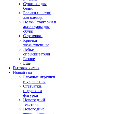
Сушилки для
белья
Ролики и щетки
для одежды
Полки, этажерки и
аксессуары для
обуви
Стремянки
Крючки
хозяйственные
Лейки и
опрыскиватели
Разное
Ещё
Бытовая химия
Новый год
Елочные игрушки
и украшения
Статуэтки,
игрушки и
фигурки
Новогодний
текстиль
Новогодние
венки, ветки, ели