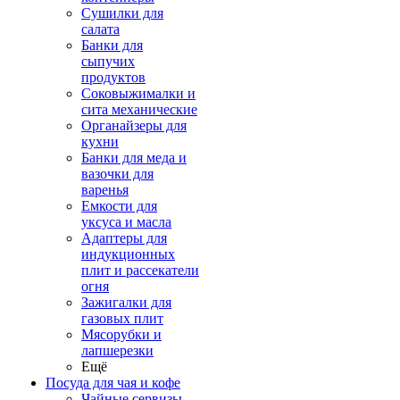
Сушилки для
салата
Банки для
сыпучих
продуктов
Соковыжималки и
сита механические
Органайзеры для
кухни
Банки для меда и
вазочки для
варенья
Емкости для
уксуса и масла
Адаптеры для
индукционных
плит и рассекатели
огня
Зажигалки для
газовых плит
Мясорубки и
лапшерезки
Ещё
Посуда для чая и кофе
Чайные сервизы