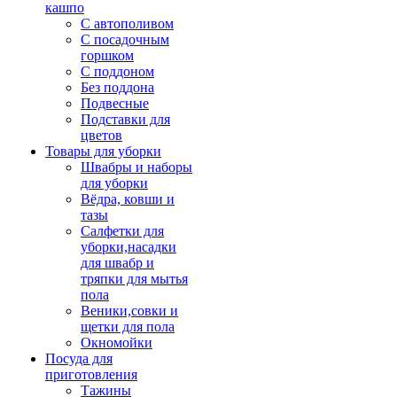
кашпо
С автополивом
С посадочным
горшком
С поддоном
Без поддона
Подвесные
Подставки для
цветов
Товары для уборки
Швабры и наборы
для уборки
Вёдра, ковши и
тазы
Салфетки для
уборки,насадки
для швабр и
тряпки для мытья
пола
Веники,совки и
щетки для пола
Окномойки
Посуда для
приготовления
Тажины