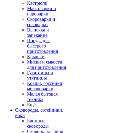
Кастрюли
Мантоварки и
пароварки
Скороварки и
соковарки
Выпечка и
запекание
Посуда для
быстрого
приготовления
Крышки
Миски и емкости
для приготовления
Гусятницы и
утятницы
Ковши, соусники,
молоковарки
Малая бытовая
техника
Ещё
Сковороды, сотейники,
воки
Блинные
сковороды
Сковороды-гриль