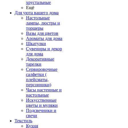
хрустальные
Ещё
Для уюта вашего дома
Настольные
лампы, люстры и
торшеры
Вазы для цветов
Ароматы для дома
Шкатулки
Сувениры и декор
для дома
Декоративные
тарелки
Сервировочные
салфетки (
плейсматы,
персонники)
Часы настенные и
настольные
Искусственные
цветы и муляжи
Подсвечники и
свечи
Текстиль
Кухня