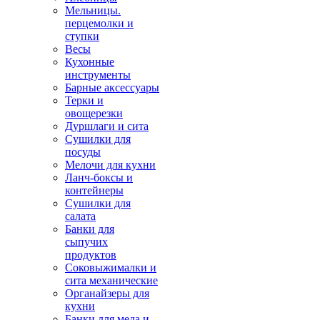
Мельницы.
перцемолки и
ступки
Весы
Кухонные
инструменты
Барные аксессуары
Терки и
овощерезки
Дуршлаги и сита
Сушилки для
посуды
Мелочи для кухни
Ланч-боксы и
контейнеры
Сушилки для
салата
Банки для
сыпучих
продуктов
Соковыжималки и
сита механические
Органайзеры для
кухни
Банки для меда и