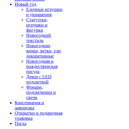
Новый год
Елочные игрушки
и украшения
Статуэтки,
игрушки и
фигурки
Новогодний
текстиль
Новогодние
венки, ветки, ели
декоративные
Новогодняя и
рождественская
посуда
Декор с LED
подсветкой
Фонари,
подсвечники и
свечи
Консервация и
заморозка
Открытки и подарочная
упаковка
Пасха