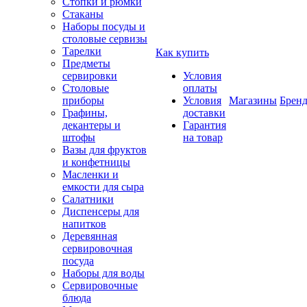
Стопки и рюмки
Стаканы
Наборы посуды и
столовые сервизы
Тарелки
Как купить
Предметы
сервировки
Условия
Столовые
оплаты
приборы
Условия
Магазины
Брен
Графины,
доставки
декантеры и
Гарантия
штофы
на товар
Вазы для фруктов
и конфетницы
Масленки и
емкости для сыра
Салатники
Диспенсеры для
напитков
Деревянная
сервировочная
посуда
Наборы для воды
Сервировочные
блюда