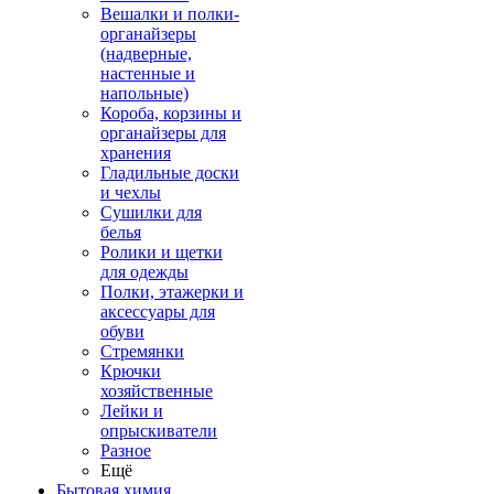
Вешалки и полки-
органайзеры
(надверные,
настенные и
напольные)
Короба, корзины и
органайзеры для
хранения
Гладильные доски
и чехлы
Сушилки для
белья
Ролики и щетки
для одежды
Полки, этажерки и
аксессуары для
обуви
Стремянки
Крючки
хозяйственные
Лейки и
опрыскиватели
Разное
Ещё
Бытовая химия