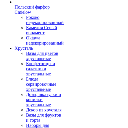
Польский фарфор
Сmielow
Рококо
недекорированный
Камелия Серый
орнамент
Oktawa
недекорированный
Хрусталь
Вазы для цветов
хрустальные
Конфетницы и
салатники
хрустальные
Блюда
сервировочные
хрустальные
Дозы, шкатулки и
копилки
хрустальные
Декор из хрусталя
Вазы для фруктов
и торта
Наборы для