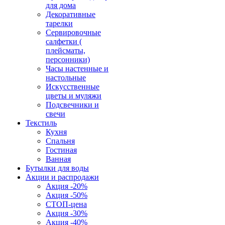
для дома
Декоративные
тарелки
Сервировочные
салфетки (
плейсматы,
персонники)
Часы настенные и
настольные
Искусственные
цветы и муляжи
Подсвечники и
свечи
Текстиль
Кухня
Спальня
Гостиная
Ванная
Бутылки для воды
Акции и распродажи
Акция -20%
Акция -50%
СТОП-цена
Акция -30%
Акция -40%