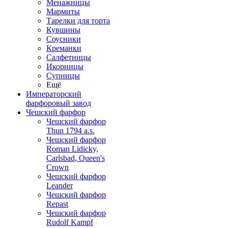
Менажницы
Мармиты
Тарелки для торта
Кувшины
Соусники
Креманки
Салфетницы
Икорницы
Супницы
Ещё
Императорский
фарфоровый завод
Чешский фарфор
Чешский фарфор
Thun 1794 a.s.
Чешский фарфор
Roman Lidicky,
Carlsbad, Queen's
Crown
Чешский фарфор
Leander
Чешский фарфор
Repast
Чешский фарфор
Rudolf Kampf