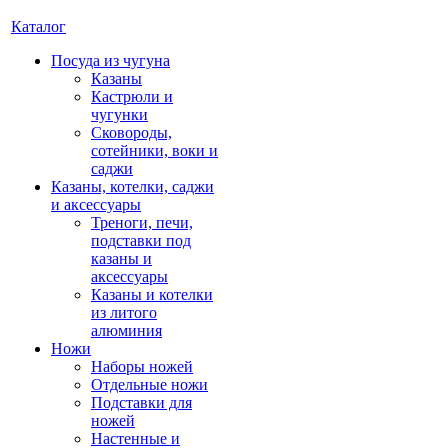
Каталог
Посуда из чугуна
Казаны
Кастрюли и
чугунки
Сковороды,
сотейники, воки и
саджи
Казаны, котелки, саджи
и аксессуары
Треноги, печи,
подставки под
казаны и
аксессуары
Казаны и котелки
из литого
алюминия
Ножи
Наборы ножей
Отдельные ножи
Подставки для
ножей
Настенные и