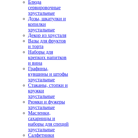
Блюда
сервировочные
хрустальные
Дозы, шкатулки и
копилки
хрустальные
Декор из хрусталя
Вазы для фруктов
и торта
Наборы для
крепких напитков
и вина
Графины,
кувшины и штофы
хрустальные
Стаканы, стопки и
кружки
хрустальные
Рюмки и фужеры
хрустальные
Масленки,
сахарницы и
наборы для специй
хрустальные
Салфетники