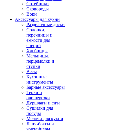
Сотейники
Сковороды
Воки
Аксессуары для кухни
Разделочные доски
Солонки,
перечницы и
ёмкости для
специй
Хлебницы
Мельницы.
перцемолки и
ступки
Весы
Кухонные
инструменты
Барные аксессуары
Терки и
овощерезки
Дуршлаги и сита
Сушилки для
посуды
Мелочи для кухни
Ланч-боксы и
контейнеры