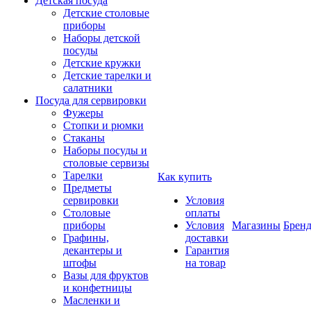
Детская посуда
Детские столовые
приборы
Наборы детской
посуды
Детские кружки
Детские тарелки и
салатники
Посуда для сервировки
Фужеры
Стопки и рюмки
Стаканы
Наборы посуды и
столовые сервизы
Тарелки
Как купить
Предметы
сервировки
Условия
Столовые
оплаты
приборы
Условия
Магазины
Брен
Графины,
доставки
декантеры и
Гарантия
штофы
на товар
Вазы для фруктов
и конфетницы
Масленки и