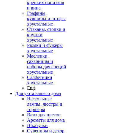
крепких напитков
и вина
Графины,
кувшины и штофы
хрустальные
Стаканы, стопки и
кружки
хрустальные
Рюмки и фужеры
хрустальные
Масленки,
сахарницы и
наборы для специй
хрустальные
Салфетники
хрустальные
Ещё
Для уюта вашего дома
Настольные
лампы, люстры и
торшеры
Вазы для цветов
Ароматы для дома
Шкатулки
Сувениры и декор