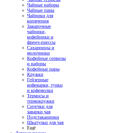
Чайные наборы
Чайные пары
Чайники для
кипячения
Заварочные
чайники,
кофейники и
френч-прессы
Сахарницы и
молочники
Кофейные сервизы
и наборы
Кофейные пары
Кружки
Гейзерные
кофеварки, турки
и кофемолки
Термосы и
термокружки
Ситечки для
заварки чая
Подстаканники
Шкатулки для чая
Ещё