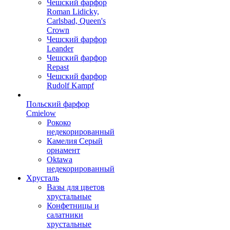
Чешский фарфор
Roman Lidicky,
Carlsbad, Queen's
Crown
Чешский фарфор
Leander
Чешский фарфор
Repast
Чешский фарфор
Rudolf Kampf
Польский фарфор
Сmielow
Рококо
недекорированный
Камелия Серый
орнамент
Oktawa
недекорированный
Хрусталь
Вазы для цветов
хрустальные
Конфетницы и
салатники
хрустальные