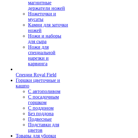
магнитные
держатели ножей
Ножеточки и
мусаты
Камни для заточки
ножей
Ножи и наборы
для сыра
Ножи для
специальной
нарезки и
карвинга
Специи Royal Field
Горшки цветочные и
кашпо
С автополивом
С посадочным
горшком
С поддоном
Без поддона
Подвесные
Подставки для
цветов
Товары для уборки