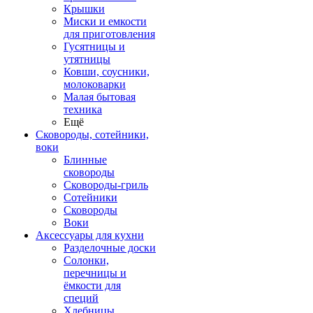
Крышки
Миски и емкости
для приготовления
Гусятницы и
утятницы
Ковши, соусники,
молоковарки
Малая бытовая
техника
Ещё
Сковороды, сотейники,
воки
Блинные
сковороды
Сковороды-гриль
Сотейники
Сковороды
Воки
Аксессуары для кухни
Разделочные доски
Солонки,
перечницы и
ёмкости для
специй
Хлебницы