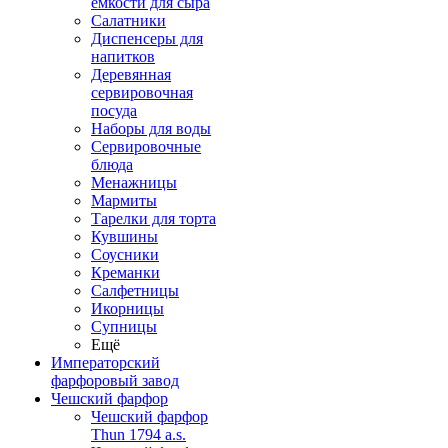
емкости для сыра
Салатники
Диспенсеры для
напитков
Деревянная
сервировочная
посуда
Наборы для воды
Сервировочные
блюда
Менажницы
Мармиты
Тарелки для торта
Кувшины
Соусники
Креманки
Салфетницы
Икорницы
Супницы
Ещё
Императорский
фарфоровый завод
Чешский фарфор
Чешский фарфор
Thun 1794 a.s.