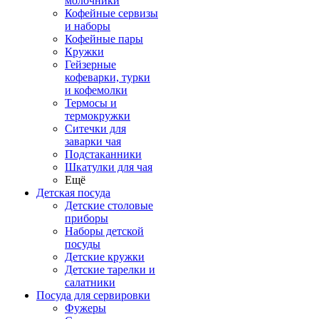
молочники
Кофейные сервизы
и наборы
Кофейные пары
Кружки
Гейзерные
кофеварки, турки
и кофемолки
Термосы и
термокружки
Ситечки для
заварки чая
Подстаканники
Шкатулки для чая
Ещё
Детская посуда
Детские столовые
приборы
Наборы детской
посуды
Детские кружки
Детские тарелки и
салатники
Посуда для сервировки
Фужеры