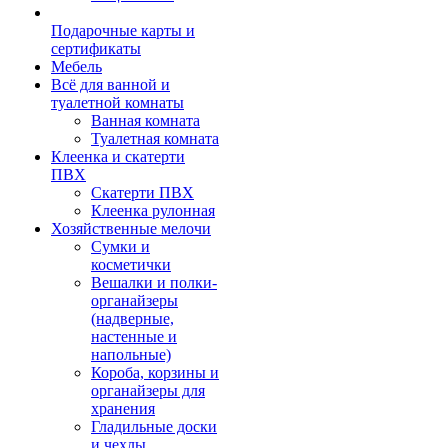
Подарочные карты и
сертификаты
Мебель
Всё для ванной и
туалетной комнаты
Ванная комната
Туалетная комната
Клеенка и скатерти
ПВХ
Скатерти ПВХ
Клеенка рулонная
Хозяйственные мелочи
Сумки и
косметички
Вешалки и полки-
органайзеры
(надверные,
настенные и
напольные)
Короба, корзины и
органайзеры для
хранения
Гладильные доски
и чехлы