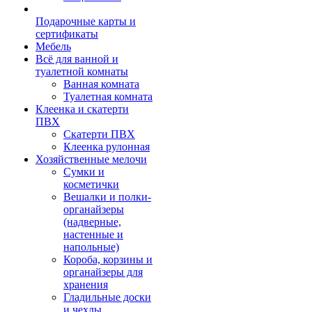
Подарочные карты и
сертификаты
Мебель
Всё для ванной и
туалетной комнаты
Ванная комната
Туалетная комната
Клеенка и скатерти
ПВХ
Скатерти ПВХ
Клеенка рулонная
Хозяйственные мелочи
Сумки и
косметички
Вешалки и полки-
органайзеры
(надверные,
настенные и
напольные)
Короба, корзины и
органайзеры для
хранения
Гладильные доски
и чехлы