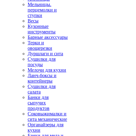
Мельницы.
перцемолки и
ступки
Весы
Кухонные
инструменты
Барные аксессуары
Терки и
овощерезки
Дуршлаги и сита
Сушилки для
посуды
Мелочи для кухни
Ланч-боксы и
контейнеры
Сушилки для
салата
Банки для
сыпучих
продуктов
Соковыжималки и
сита механические
Органайзеры для
кухни
Банки для меда и