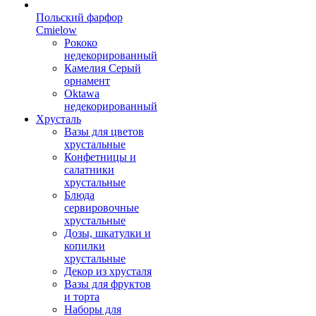
Польский фарфор
Сmielow
Рококо
недекорированный
Камелия Серый
орнамент
Oktawa
недекорированный
Хрусталь
Вазы для цветов
хрустальные
Конфетницы и
салатники
хрустальные
Блюда
сервировочные
хрустальные
Дозы, шкатулки и
копилки
хрустальные
Декор из хрусталя
Вазы для фруктов
и торта
Наборы для