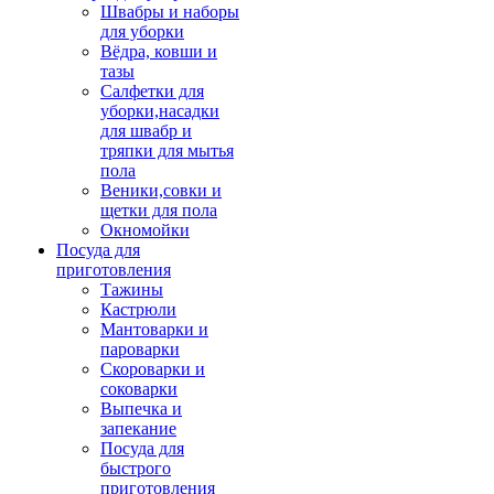
Швабры и наборы
для уборки
Вёдра, ковши и
тазы
Салфетки для
уборки,насадки
для швабр и
тряпки для мытья
пола
Веники,совки и
щетки для пола
Окномойки
Посуда для
приготовления
Тажины
Кастрюли
Мантоварки и
пароварки
Скороварки и
соковарки
Выпечка и
запекание
Посуда для
быстрого
приготовления