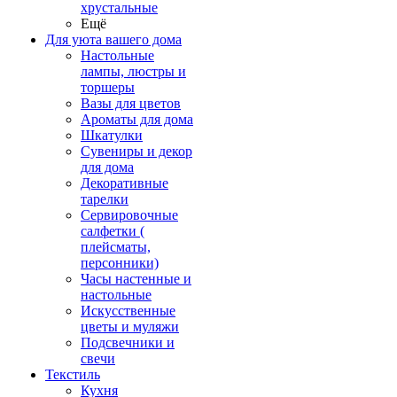
хрустальные
Ещё
Для уюта вашего дома
Настольные
лампы, люстры и
торшеры
Вазы для цветов
Ароматы для дома
Шкатулки
Сувениры и декор
для дома
Декоративные
тарелки
Сервировочные
салфетки (
плейсматы,
персонники)
Часы настенные и
настольные
Искусственные
цветы и муляжи
Подсвечники и
свечи
Текстиль
Кухня