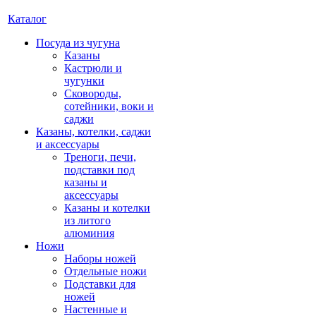
Каталог
Посуда из чугуна
Казаны
Кастрюли и
чугунки
Сковороды,
сотейники, воки и
саджи
Казаны, котелки, саджи
и аксессуары
Треноги, печи,
подставки под
казаны и
аксессуары
Казаны и котелки
из литого
алюминия
Ножи
Наборы ножей
Отдельные ножи
Подставки для
ножей
Настенные и