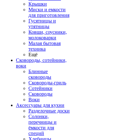
Крышки
Миски и емкости
для приготовления
Гусятницы и
утятницы
Ковши, соусники,
молоковарки
Малая бытовая
техника
Ещё
Сковороды, сотейники,
воки
Блинные
сковороды
Сковороды-гриль
Сотейники
Сковороды
Воки
Аксессуары для кухни
Разделочные доски
Солонки,
перечницы и
ёмкости для
специй
Хлебницы