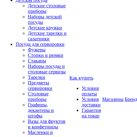
Детская посуда
Детские столовые
приборы
Наборы детской
посуды
Детские кружки
Детские тарелки и
салатники
Посуда для сервировки
Фужеры
Стопки и рюмки
Стаканы
Наборы посуды и
столовые сервизы
Тарелки
Как купить
Предметы
сервировки
Условия
Столовые
оплаты
приборы
Условия
Магазины
Брен
Графины,
доставки
декантеры и
Гарантия
штофы
на товар
Вазы для фруктов
и конфетницы
Масленки и