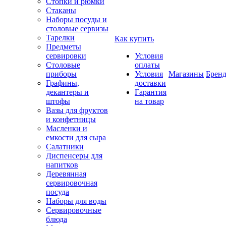
Стопки и рюмки
Стаканы
Наборы посуды и
столовые сервизы
Тарелки
Как купить
Предметы
сервировки
Условия
Столовые
оплаты
приборы
Условия
Магазины
Брен
Графины,
доставки
декантеры и
Гарантия
штофы
на товар
Вазы для фруктов
и конфетницы
Масленки и
емкости для сыра
Салатники
Диспенсеры для
напитков
Деревянная
сервировочная
посуда
Наборы для воды
Сервировочные
блюда