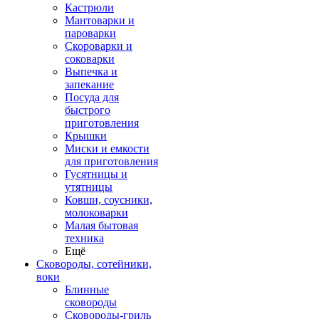
Кастрюли
Мантоварки и
пароварки
Скороварки и
соковарки
Выпечка и
запекание
Посуда для
быстрого
приготовления
Крышки
Миски и емкости
для приготовления
Гусятницы и
утятницы
Ковши, соусники,
молоковарки
Малая бытовая
техника
Ещё
Сковороды, сотейники,
воки
Блинные
сковороды
Сковороды-гриль