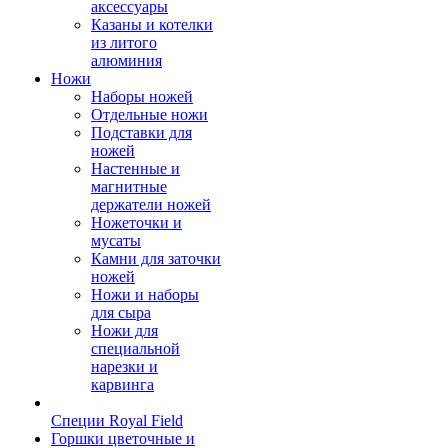
аксессуары
Казаны и котелки
из литого
алюминия
Ножи
Наборы ножей
Отдельные ножи
Подставки для
ножей
Настенные и
магнитные
держатели ножей
Ножеточки и
мусаты
Камни для заточки
ножей
Ножи и наборы
для сыра
Ножи для
специальной
нарезки и
карвинга
Специи Royal Field
Горшки цветочные и