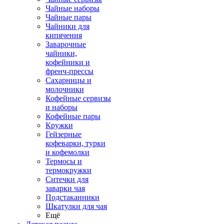
Чайные наборы
Чайные пары
Чайники для
кипячения
Заварочные
чайники,
кофейники и
френч-прессы
Сахарницы и
молочники
Кофейные сервизы
и наборы
Кофейные пары
Кружки
Гейзерные
кофеварки, турки
и кофемолки
Термосы и
термокружки
Ситечки для
заварки чая
Подстаканники
Шкатулки для чая
Ещё