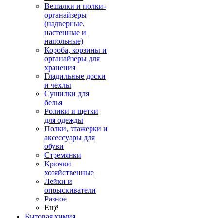
Вешалки и полки-
органайзеры
(надверные,
настенные и
напольные)
Короба, корзины и
органайзеры для
хранения
Гладильные доски
и чехлы
Сушилки для
белья
Ролики и щетки
для одежды
Полки, этажерки и
аксессуары для
обуви
Стремянки
Крючки
хозяйственные
Лейки и
опрыскиватели
Разное
Ещё
Бытовая химия