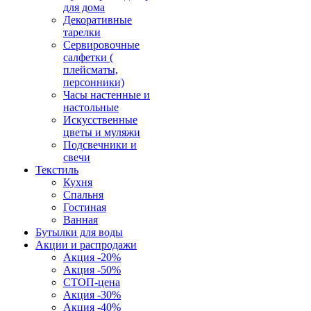
для дома
Декоративные
тарелки
Сервировочные
салфетки (
плейсматы,
персонники)
Часы настенные и
настольные
Искусственные
цветы и муляжи
Подсвечники и
свечи
Текстиль
Кухня
Спальня
Гостиная
Ванная
Бутылки для воды
Акции и распродажи
Акция -20%
Акция -50%
СТОП-цена
Акция -30%
Акция -40%