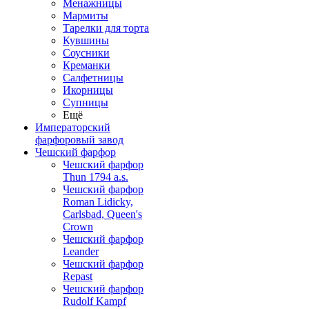
Менажницы
Мармиты
Тарелки для торта
Кувшины
Соусники
Креманки
Салфетницы
Икорницы
Супницы
Ещё
Императорский
фарфоровый завод
Чешский фарфор
Чешский фарфор
Thun 1794 a.s.
Чешский фарфор
Roman Lidicky,
Carlsbad, Queen's
Crown
Чешский фарфор
Leander
Чешский фарфор
Repast
Чешский фарфор
Rudolf Kampf