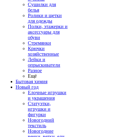
Сушилки для
белья
Ролики и щетки
для одежды
Полки, этажерки и
аксессуары для
обуви
Стремянки
Крючки
хозяйственные
Лейки и
опрыскиватели
Разное
Ещё
Бытовая химия
Новый год
Елочные игрушки
и украшения
Статуэтки,
игрушки и
фигурки
Новогодний
текстиль
Новогодние
венки, ветки, ели