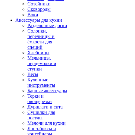
Сотейники
Сковороды
Воки
Аксессуары для кухни
Разделочные доски
Солонки,
перечницы и
ёмкости для
специй
Хлебницы
Мельницы.
перцемолки и
ступки
Весы
Кухонные
инструменты
Барные аксессуары
Терки и
овощерезки
Дуршлаги и сита
Сушилки для
посуды
Мелочи для кухни
Ланч-боксы и
контейнеры