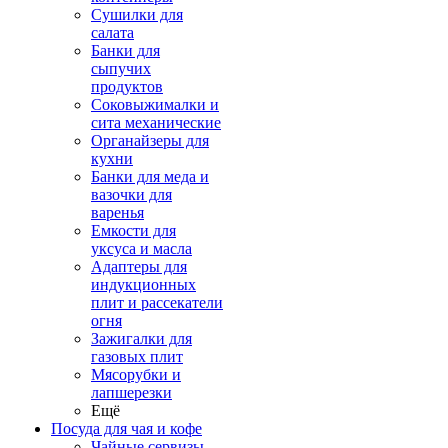
Сушилки для
салата
Банки для
сыпучих
продуктов
Соковыжималки и
сита механические
Органайзеры для
кухни
Банки для меда и
вазочки для
варенья
Емкости для
уксуса и масла
Адаптеры для
индукционных
плит и рассекатели
огня
Зажигалки для
газовых плит
Мясорубки и
лапшерезки
Ещё
Посуда для чая и кофе
Чайные сервизы