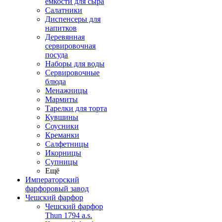
емкости для сыра
Салатники
Диспенсеры для
напитков
Деревянная
сервировочная
посуда
Наборы для воды
Сервировочные
блюда
Менажницы
Мармиты
Тарелки для торта
Кувшины
Соусники
Креманки
Салфетницы
Икорницы
Супницы
Ещё
Императорский
фарфоровый завод
Чешский фарфор
Чешский фарфор
Thun 1794 a.s.