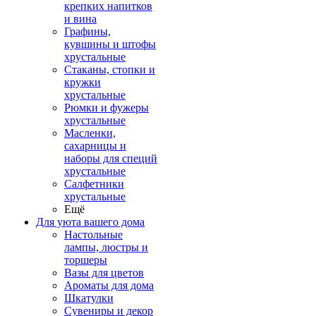
крепких напитков
и вина
Графины,
кувшины и штофы
хрустальные
Стаканы, стопки и
кружки
хрустальные
Рюмки и фужеры
хрустальные
Масленки,
сахарницы и
наборы для специй
хрустальные
Салфетники
хрустальные
Ещё
Для уюта вашего дома
Настольные
лампы, люстры и
торшеры
Вазы для цветов
Ароматы для дома
Шкатулки
Сувениры и декор