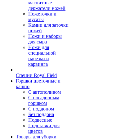
магнитные
держатели ножей
Ножеточки и
мусаты
Камни для заточки
ножей
Ножи и наборы
для сыра
Ножи для
специальной
нарезки и
карвинга
Специи Royal Field
Горшки цветочные и
кашпо
С автополивом
С посадочным
горшком
С поддоном
Без поддона
Подвесные
Подставки для
цветов
Товары для уборки