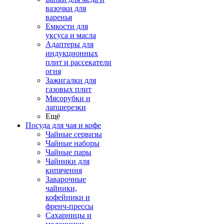
вазочки для
варенья
Емкости для
уксуса и масла
Адаптеры для
индукционных
плит и рассекатели
огня
Зажигалки для
газовых плит
Мясорубки и
лапшерезки
Ещё
Посуда для чая и кофе
Чайные сервизы
Чайные наборы
Чайные пары
Чайники для
кипячения
Заварочные
чайники,
кофейники и
френч-прессы
Сахарницы и