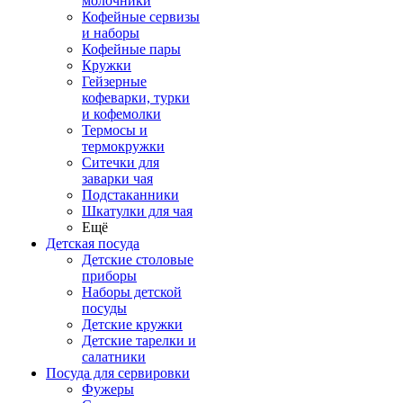
молочники
Кофейные сервизы
и наборы
Кофейные пары
Кружки
Гейзерные
кофеварки, турки
и кофемолки
Термосы и
термокружки
Ситечки для
заварки чая
Подстаканники
Шкатулки для чая
Ещё
Детская посуда
Детские столовые
приборы
Наборы детской
посуды
Детские кружки
Детские тарелки и
салатники
Посуда для сервировки
Фужеры