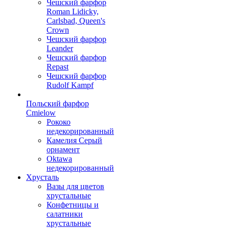
Чешский фарфор
Roman Lidicky,
Carlsbad, Queen's
Crown
Чешский фарфор
Leander
Чешский фарфор
Repast
Чешский фарфор
Rudolf Kampf
Польский фарфор
Сmielow
Рококо
недекорированный
Камелия Серый
орнамент
Oktawa
недекорированный
Хрусталь
Вазы для цветов
хрустальные
Конфетницы и
салатники
хрустальные