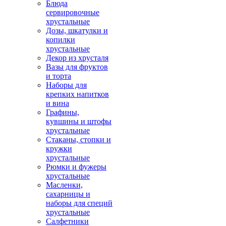
Блюда
сервировочные
хрустальные
Дозы, шкатулки и
копилки
хрустальные
Декор из хрусталя
Вазы для фруктов
и торта
Наборы для
крепких напитков
и вина
Графины,
кувшины и штофы
хрустальные
Стаканы, стопки и
кружки
хрустальные
Рюмки и фужеры
хрустальные
Масленки,
сахарницы и
наборы для специй
хрустальные
Салфетники