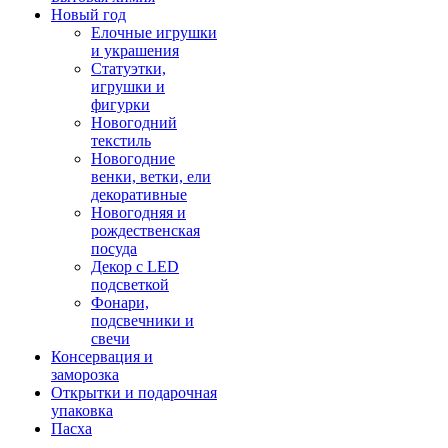
Новый год
Елочные игрушки
и украшения
Статуэтки,
игрушки и
фигурки
Новогодний
текстиль
Новогодние
венки, ветки, ели
декоративные
Новогодняя и
рождественская
посуда
Декор с LED
подсветкой
Фонари,
подсвечники и
свечи
Консервация и
заморозка
Открытки и подарочная
упаковка
Пасха