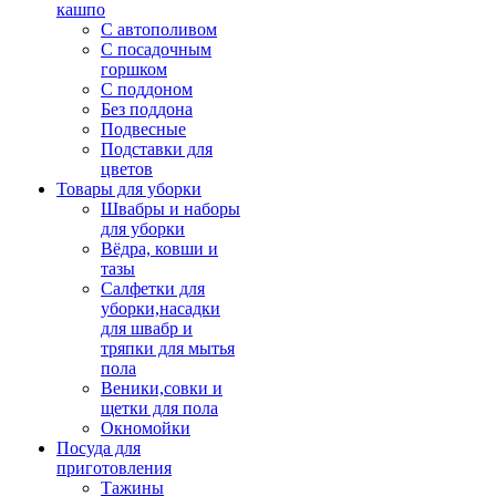
кашпо
С автополивом
С посадочным
горшком
С поддоном
Без поддона
Подвесные
Подставки для
цветов
Товары для уборки
Швабры и наборы
для уборки
Вёдра, ковши и
тазы
Салфетки для
уборки,насадки
для швабр и
тряпки для мытья
пола
Веники,совки и
щетки для пола
Окномойки
Посуда для
приготовления
Тажины