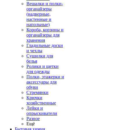
Вешалки и полки-
органайзеры
(надверные,
настенные и
напольные)
Короба, корзины и
органайзеры для
хранения
Гладильные доски
и чехлы
Сушилки для
белья
Ролики и щетки
для одежды
Полки, этажерки и
аксессуары для
обуви
Стремянки
Крючки
хозяйственные
Лейки и
опрыскиватели
Разное
Ещё
Бытовая химия