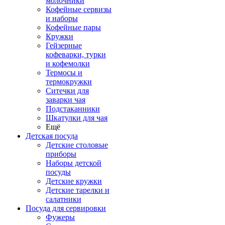
молочники
Кофейные сервизы
и наборы
Кофейные пары
Кружки
Гейзерные
кофеварки, турки
и кофемолки
Термосы и
термокружки
Ситечки для
заварки чая
Подстаканники
Шкатулки для чая
Ещё
Детская посуда
Детские столовые
приборы
Наборы детской
посуды
Детские кружки
Детские тарелки и
салатники
Посуда для сервировки
Фужеры