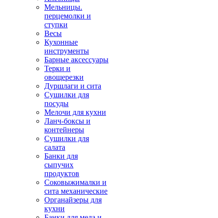
Мельницы.
перцемолки и
ступки
Весы
Кухонные
инструменты
Барные аксессуары
Терки и
овощерезки
Дуршлаги и сита
Сушилки для
посуды
Мелочи для кухни
Ланч-боксы и
контейнеры
Сушилки для
салата
Банки для
сыпучих
продуктов
Соковыжималки и
сита механические
Органайзеры для
кухни
Банки для меда и