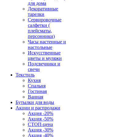
для дома
Декоративные
тарелки
Сервировочные
салфетки (
плейсматы,
персонники)
Часы настенные и
настольные
Искусственные
цветы и муляжи
Подсвечники и
свечи
Текстиль
Кухня
Спальня
Гостиная
Ванная
Бутылки для воды
Акции и распродажи
Акция -20%
Акция -50%
СТОП-цена
Акция -30%
Акция -40%