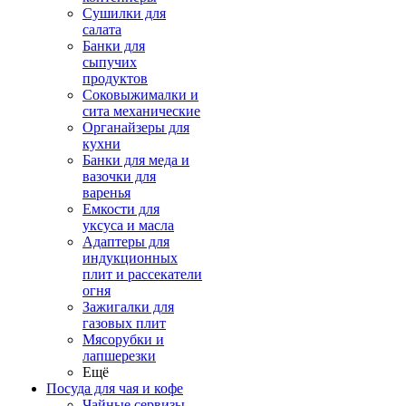
Сушилки для
салата
Банки для
сыпучих
продуктов
Соковыжималки и
сита механические
Органайзеры для
кухни
Банки для меда и
вазочки для
варенья
Емкости для
уксуса и масла
Адаптеры для
индукционных
плит и рассекатели
огня
Зажигалки для
газовых плит
Мясорубки и
лапшерезки
Ещё
Посуда для чая и кофе
Чайные сервизы