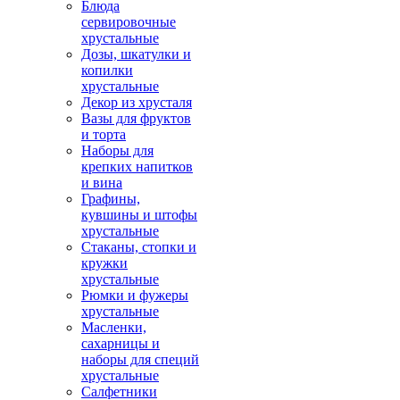
Блюда
сервировочные
хрустальные
Дозы, шкатулки и
копилки
хрустальные
Декор из хрусталя
Вазы для фруктов
и торта
Наборы для
крепких напитков
и вина
Графины,
кувшины и штофы
хрустальные
Стаканы, стопки и
кружки
хрустальные
Рюмки и фужеры
хрустальные
Масленки,
сахарницы и
наборы для специй
хрустальные
Салфетники