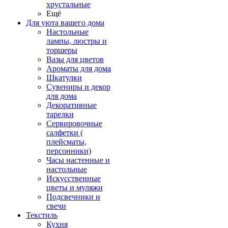
хрустальные
Ещё
Для уюта вашего дома
Настольные
лампы, люстры и
торшеры
Вазы для цветов
Ароматы для дома
Шкатулки
Сувениры и декор
для дома
Декоративные
тарелки
Сервировочные
салфетки (
плейсматы,
персонники)
Часы настенные и
настольные
Искусственные
цветы и муляжи
Подсвечники и
свечи
Текстиль
Кухня