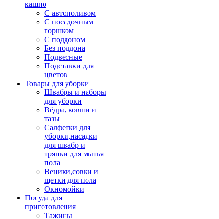
кашпо
С автополивом
С посадочным
горшком
С поддоном
Без поддона
Подвесные
Подставки для
цветов
Товары для уборки
Швабры и наборы
для уборки
Вёдра, ковши и
тазы
Салфетки для
уборки,насадки
для швабр и
тряпки для мытья
пола
Веники,совки и
щетки для пола
Окномойки
Посуда для
приготовления
Тажины