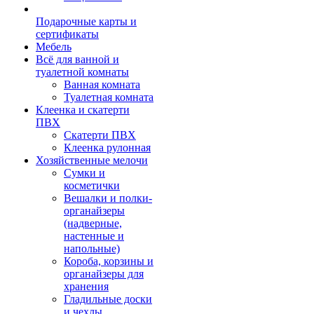
Подарочные карты и
сертификаты
Мебель
Всё для ванной и
туалетной комнаты
Ванная комната
Туалетная комната
Клеенка и скатерти
ПВХ
Скатерти ПВХ
Клеенка рулонная
Хозяйственные мелочи
Сумки и
косметички
Вешалки и полки-
органайзеры
(надверные,
настенные и
напольные)
Короба, корзины и
органайзеры для
хранения
Гладильные доски
и чехлы