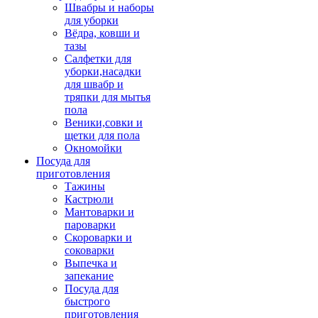
Швабры и наборы
для уборки
Вёдра, ковши и
тазы
Салфетки для
уборки,насадки
для швабр и
тряпки для мытья
пола
Веники,совки и
щетки для пола
Окномойки
Посуда для
приготовления
Тажины
Кастрюли
Мантоварки и
пароварки
Скороварки и
соковарки
Выпечка и
запекание
Посуда для
быстрого
приготовления