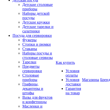
Детская посуда
Детские столовые
приборы
Наборы детской
посуды
Детские кружки
Детские тарелки и
салатники
Посуда для сервировки
Фужеры
Стопки и рюмки
Стаканы
Наборы посуды и
столовые сервизы
Тарелки
Как купить
Предметы
сервировки
Условия
Столовые
оплаты
приборы
Условия
Магазины
Брен
Графины,
доставки
декантеры и
Гарантия
штофы
на товар
Вазы для фруктов
и конфетницы
Масленки и