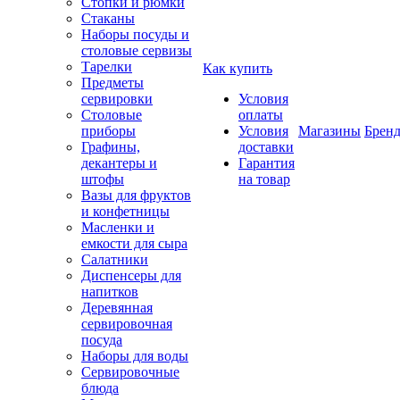
Стопки и рюмки
Стаканы
Наборы посуды и
столовые сервизы
Тарелки
Как купить
Предметы
сервировки
Условия
Столовые
оплаты
приборы
Условия
Магазины
Брен
Графины,
доставки
декантеры и
Гарантия
штофы
на товар
Вазы для фруктов
и конфетницы
Масленки и
емкости для сыра
Салатники
Диспенсеры для
напитков
Деревянная
сервировочная
посуда
Наборы для воды
Сервировочные
блюда