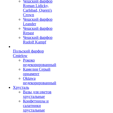
Чешский фарфор
Roman Lidicky,
Carlsbad, Queen's
Crown
Чешский фарфор
Leander
Чешский фарфор
Repast
Чешский фарфор
Rudolf Kampf
Польский фарфор
Сmielow
Рококо
недекорированный
Камелия Серый
орнамент
Oktawa
недекорированный
Хрусталь
Вазы для цветов
хрустальные
Конфетницы и
салатники
хрустальные