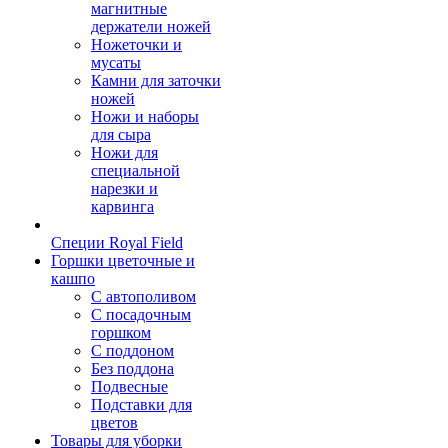
магнитные
держатели ножей
Ножеточки и
мусаты
Камни для заточки
ножей
Ножи и наборы
для сыра
Ножи для
специальной
нарезки и
карвинга
Специи Royal Field
Горшки цветочные и
кашпо
С автополивом
С посадочным
горшком
С поддоном
Без поддона
Подвесные
Подставки для
цветов
Товары для уборки