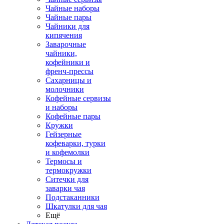
Чайные наборы
Чайные пары
Чайники для
кипячения
Заварочные
чайники,
кофейники и
френч-прессы
Сахарницы и
молочники
Кофейные сервизы
и наборы
Кофейные пары
Кружки
Гейзерные
кофеварки, турки
и кофемолки
Термосы и
термокружки
Ситечки для
заварки чая
Подстаканники
Шкатулки для чая
Ещё