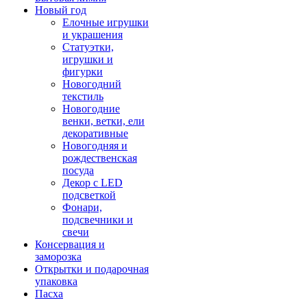
Новый год
Елочные игрушки
и украшения
Статуэтки,
игрушки и
фигурки
Новогодний
текстиль
Новогодние
венки, ветки, ели
декоративные
Новогодняя и
рождественская
посуда
Декор с LED
подсветкой
Фонари,
подсвечники и
свечи
Консервация и
заморозка
Открытки и подарочная
упаковка
Пасха