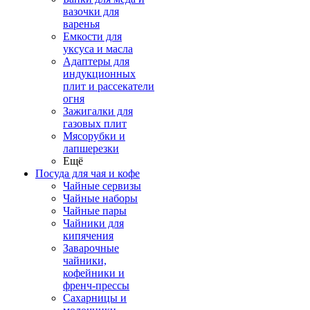
вазочки для
варенья
Емкости для
уксуса и масла
Адаптеры для
индукционных
плит и рассекатели
огня
Зажигалки для
газовых плит
Мясорубки и
лапшерезки
Ещё
Посуда для чая и кофе
Чайные сервизы
Чайные наборы
Чайные пары
Чайники для
кипячения
Заварочные
чайники,
кофейники и
френч-прессы
Сахарницы и