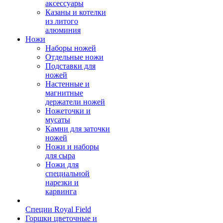
аксессуары
Казаны и котелки
из литого
алюминия
Ножи
Наборы ножей
Отдельные ножи
Подставки для
ножей
Настенные и
магнитные
держатели ножей
Ножеточки и
мусаты
Камни для заточки
ножей
Ножи и наборы
для сыра
Ножи для
специальной
нарезки и
карвинга
Специи Royal Field
Горшки цветочные и