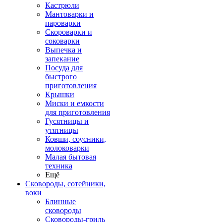
Кастрюли
Мантоварки и
пароварки
Скороварки и
соковарки
Выпечка и
запекание
Посуда для
быстрого
приготовления
Крышки
Миски и емкости
для приготовления
Гусятницы и
утятницы
Ковши, соусники,
молоковарки
Малая бытовая
техника
Ещё
Сковороды, сотейники,
воки
Блинные
сковороды
Сковороды-гриль