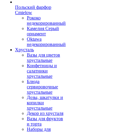
Польский фарфор
Сmielow
Рококо
недекорированный
Камелия Серый
орнамент
Oktawa
недекорированный
Хрусталь
Вазы для цветов
хрустальные
Конфетницы и
салатники
хрустальные
Блюда
сервировочные
хрустальные
Дозы, шкатулки и
копилки
хрустальные
Декор из хрусталя
Вазы для фруктов
и торта
Наборы для