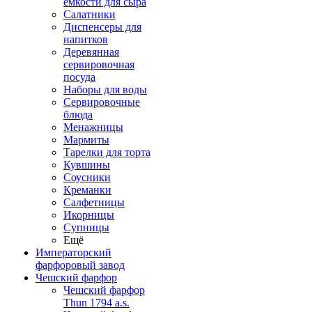
емкости для сыра
Салатники
Диспенсеры для
напитков
Деревянная
сервировочная
посуда
Наборы для воды
Сервировочные
блюда
Менажницы
Мармиты
Тарелки для торта
Кувшины
Соусники
Креманки
Салфетницы
Икорницы
Супницы
Ещё
Императорский
фарфоровый завод
Чешский фарфор
Чешский фарфор
Thun 1794 a.s.