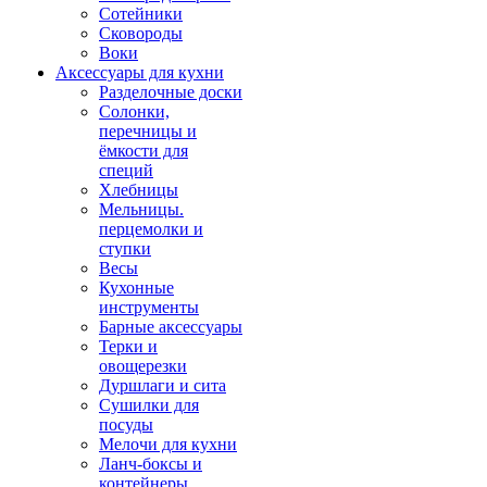
Сотейники
Сковороды
Воки
Аксессуары для кухни
Разделочные доски
Солонки,
перечницы и
ёмкости для
специй
Хлебницы
Мельницы.
перцемолки и
ступки
Весы
Кухонные
инструменты
Барные аксессуары
Терки и
овощерезки
Дуршлаги и сита
Сушилки для
посуды
Мелочи для кухни
Ланч-боксы и
контейнеры