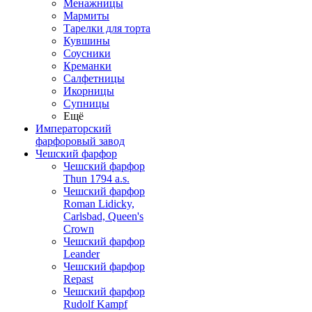
Менажницы
Мармиты
Тарелки для торта
Кувшины
Соусники
Креманки
Салфетницы
Икорницы
Супницы
Ещё
Императорский
фарфоровый завод
Чешский фарфор
Чешский фарфор
Thun 1794 a.s.
Чешский фарфор
Roman Lidicky,
Carlsbad, Queen's
Crown
Чешский фарфор
Leander
Чешский фарфор
Repast
Чешский фарфор
Rudolf Kampf