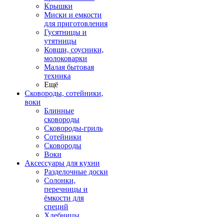
Крышки
Миски и емкости
для приготовления
Гусятницы и
утятницы
Ковши, соусники,
молоковарки
Малая бытовая
техника
Ещё
Сковороды, сотейники,
воки
Блинные
сковороды
Сковороды-гриль
Сотейники
Сковороды
Воки
Аксессуары для кухни
Разделочные доски
Солонки,
перечницы и
ёмкости для
специй
Хлебницы