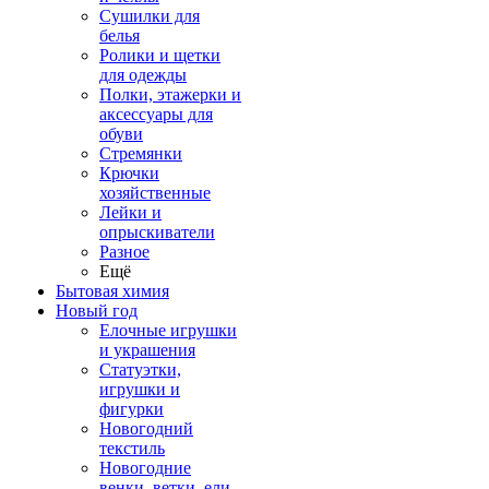
Сушилки для
белья
Ролики и щетки
для одежды
Полки, этажерки и
аксессуары для
обуви
Стремянки
Крючки
хозяйственные
Лейки и
опрыскиватели
Разное
Ещё
Бытовая химия
Новый год
Елочные игрушки
и украшения
Статуэтки,
игрушки и
фигурки
Новогодний
текстиль
Новогодние
венки, ветки, ели