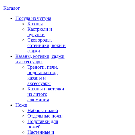
Каталог
Посуда из чугуна
Казаны
Кастрюли и
чугунки
Сковороды,
сотейники, воки и
саджи
Казаны, котелки, саджи
и аксессуары
Треноги, печи,
подставки под
казаны и
аксессуары
Казаны и котелки
из литого
алюминия
Ножи
Наборы ножей
Отдельные ножи
Подставки для
ножей
Настенные и