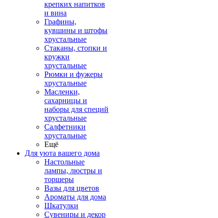
крепких напитков
и вина
Графины,
кувшины и штофы
хрустальные
Стаканы, стопки и
кружки
хрустальные
Рюмки и фужеры
хрустальные
Масленки,
сахарницы и
наборы для специй
хрустальные
Салфетники
хрустальные
Ещё
Для уюта вашего дома
Настольные
лампы, люстры и
торшеры
Вазы для цветов
Ароматы для дома
Шкатулки
Сувениры и декор