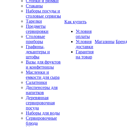
Стопки и рюмки
Стаканы
Наборы посуды и
столовые сервизы
Тарелки
Как купить
Предметы
сервировки
Условия
Столовые
оплаты
приборы
Условия
Магазины
Брен
Графины,
доставки
декантеры и
Гарантия
штофы
на товар
Вазы для фруктов
и конфетницы
Масленки и
емкости для сыра
Салатники
Диспенсеры для
напитков
Деревянная
сервировочная
посуда
Наборы для воды
Сервировочные
блюда