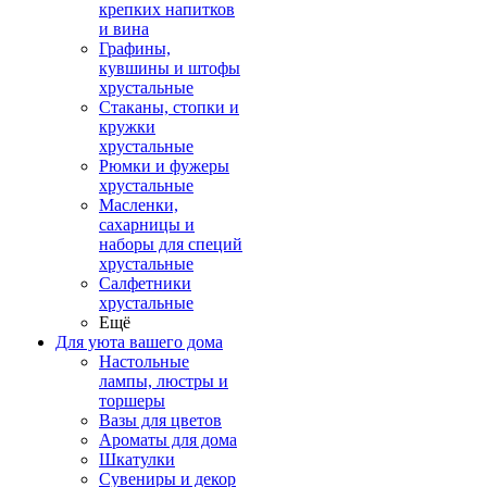
крепких напитков
и вина
Графины,
кувшины и штофы
хрустальные
Стаканы, стопки и
кружки
хрустальные
Рюмки и фужеры
хрустальные
Масленки,
сахарницы и
наборы для специй
хрустальные
Салфетники
хрустальные
Ещё
Для уюта вашего дома
Настольные
лампы, люстры и
торшеры
Вазы для цветов
Ароматы для дома
Шкатулки
Сувениры и декор