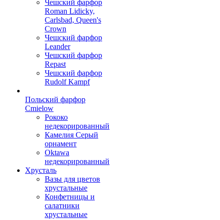
Чешский фарфор
Roman Lidicky,
Carlsbad, Queen's
Crown
Чешский фарфор
Leander
Чешский фарфор
Repast
Чешский фарфор
Rudolf Kampf
Польский фарфор
Сmielow
Рококо
недекорированный
Камелия Серый
орнамент
Oktawa
недекорированный
Хрусталь
Вазы для цветов
хрустальные
Конфетницы и
салатники
хрустальные