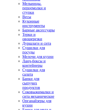
Мельницы.
перцемолки и
ступки
Весы
Кухонные
инструменты
Барные аксессуары
Терки и
овощерезки
Дуршлаги и сита
Сушилки для
посуды
Мелочи для кухни
Ланч-боксы и
контейнеры
Сушилки для
салата
Банки для
сыпучих
продуктов
Соковыжималки и
сита механические
Органайзеры для
кухни
Банки для меда и