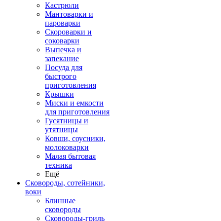
Кастрюли
Мантоварки и
пароварки
Скороварки и
соковарки
Выпечка и
запекание
Посуда для
быстрого
приготовления
Крышки
Миски и емкости
для приготовления
Гусятницы и
утятницы
Ковши, соусники,
молоковарки
Малая бытовая
техника
Ещё
Сковороды, сотейники,
воки
Блинные
сковороды
Сковороды-гриль