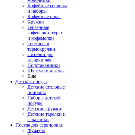
молочники
Кофейные сервизы
и наборы
Кофейные пары
Кружки
Гейзерные
кофеварки, турки
и кофемолки
Термосы и
термокружки
Ситечки для
заварки чая
Подстаканники
Шкатулки для чая
Ещё
Детская посуда
Детские столовые
приборы
Наборы детской
посуды
Детские кружки
Детские тарелки и
салатники
Посуда для сервировки
Фужеры