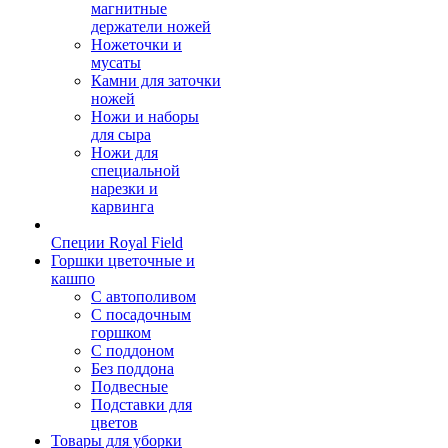
магнитные
держатели ножей
Ножеточки и
мусаты
Камни для заточки
ножей
Ножи и наборы
для сыра
Ножи для
специальной
нарезки и
карвинга
Специи Royal Field
Горшки цветочные и
кашпо
С автополивом
С посадочным
горшком
С поддоном
Без поддона
Подвесные
Подставки для
цветов
Товары для уборки