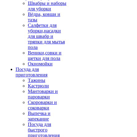
Швабры и наборы
для уборки
Вёдра, ковши и
тазы
Салфетки для
уборки,насадки
для швабр и
тряпки для мытья
пола
Веники,совки и
щетки для пола
Окномойки
Посуда для
приготовления
Тажины
Кастрюли
Мантоварки и
пароварки
Скороварки и
соковарки
Выпечка и
запекание
Посуда для
быстрого
приготовления