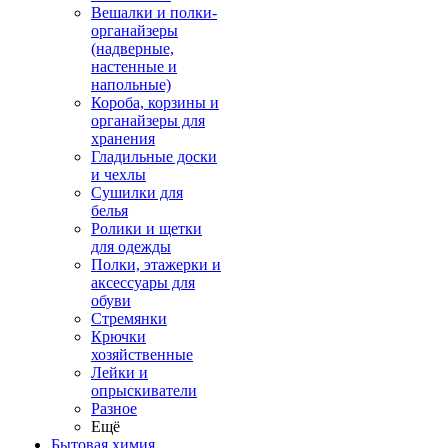
Вешалки и полки-
органайзеры
(надверные,
настенные и
напольные)
Короба, корзины и
органайзеры для
хранения
Гладильные доски
и чехлы
Сушилки для
белья
Ролики и щетки
для одежды
Полки, этажерки и
аксессуары для
обуви
Стремянки
Крючки
хозяйственные
Лейки и
опрыскиватели
Разное
Ещё
Бытовая химия