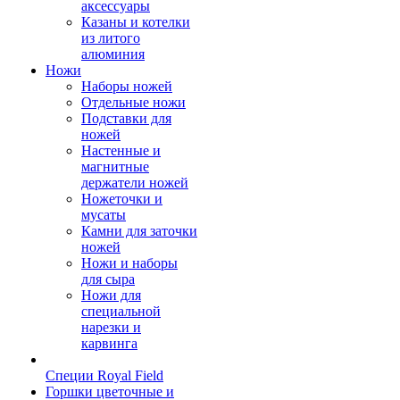
аксессуары
Казаны и котелки
из литого
алюминия
Ножи
Наборы ножей
Отдельные ножи
Подставки для
ножей
Настенные и
магнитные
держатели ножей
Ножеточки и
мусаты
Камни для заточки
ножей
Ножи и наборы
для сыра
Ножи для
специальной
нарезки и
карвинга
Специи Royal Field
Горшки цветочные и