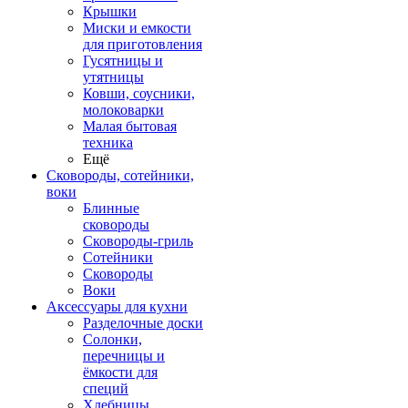
Крышки
Миски и емкости
для приготовления
Гусятницы и
утятницы
Ковши, соусники,
молоковарки
Малая бытовая
техника
Ещё
Сковороды, сотейники,
воки
Блинные
сковороды
Сковороды-гриль
Сотейники
Сковороды
Воки
Аксессуары для кухни
Разделочные доски
Солонки,
перечницы и
ёмкости для
специй
Хлебницы