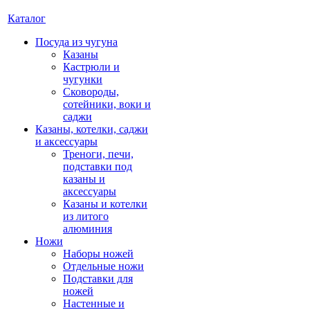
Каталог
Посуда из чугуна
Казаны
Кастрюли и
чугунки
Сковороды,
сотейники, воки и
саджи
Казаны, котелки, саджи
и аксессуары
Треноги, печи,
подставки под
казаны и
аксессуары
Казаны и котелки
из литого
алюминия
Ножи
Наборы ножей
Отдельные ножи
Подставки для
ножей
Настенные и