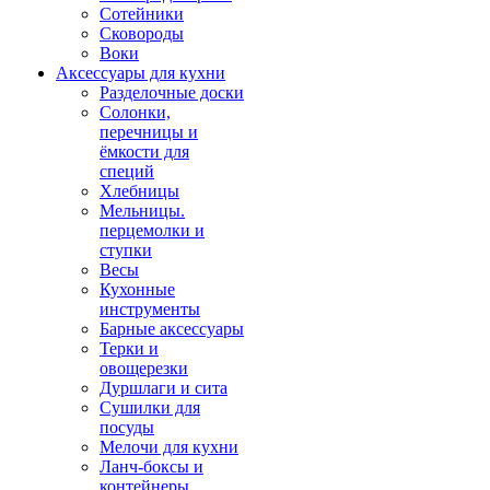
Сотейники
Сковороды
Воки
Аксессуары для кухни
Разделочные доски
Солонки,
перечницы и
ёмкости для
специй
Хлебницы
Мельницы.
перцемолки и
ступки
Весы
Кухонные
инструменты
Барные аксессуары
Терки и
овощерезки
Дуршлаги и сита
Сушилки для
посуды
Мелочи для кухни
Ланч-боксы и
контейнеры