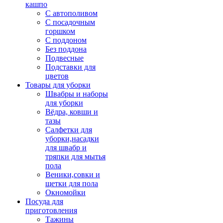
кашпо
С автополивом
С посадочным
горшком
С поддоном
Без поддона
Подвесные
Подставки для
цветов
Товары для уборки
Швабры и наборы
для уборки
Вёдра, ковши и
тазы
Салфетки для
уборки,насадки
для швабр и
тряпки для мытья
пола
Веники,совки и
щетки для пола
Окномойки
Посуда для
приготовления
Тажины