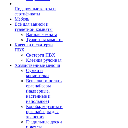
Подарочные карты и
сертификаты
Мебель
Всё для ванной и
туалетной комнаты
Ванная комната
Туалетная комната
Клеенка и скатерти
ПВХ
Скатерти ПВХ
Клеенка рулонная
Хозяйственные мелочи
Сумки и
косметички
Вешалки и полки-
органайзеры
(надверные,
настенные и
напольные)
Короба, корзины и
органайзеры для
хранения
Гладильные доски
и чехлы