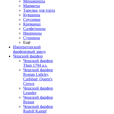
Менажницы
Мармиты
Тарелки для торта
Кувшины
Соусники
Креманки
Салфетницы
Икорницы
Супницы
Ещё
Императорский
фарфоровый завод
Чешский фарфор
Чешский фарфор
Thun 1794 a.s.
Чешский фарфор
Roman Lidicky,
Carlsbad, Queen's
Crown
Чешский фарфор
Leander
Чешский фарфор
Repast
Чешский фарфор
Rudolf Kampf