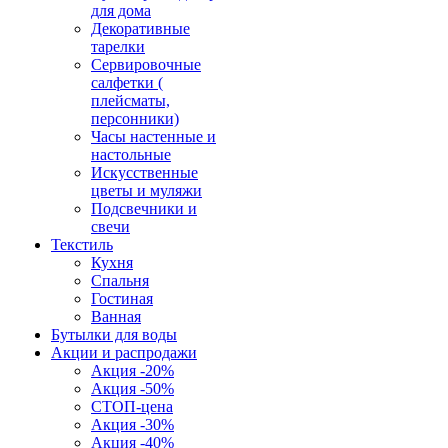
для дома
Декоративные
тарелки
Сервировочные
салфетки (
плейсматы,
персонники)
Часы настенные и
настольные
Искусственные
цветы и муляжи
Подсвечники и
свечи
Текстиль
Кухня
Спальня
Гостиная
Ванная
Бутылки для воды
Акции и распродажи
Акция -20%
Акция -50%
СТОП-цена
Акция -30%
Акция -40%