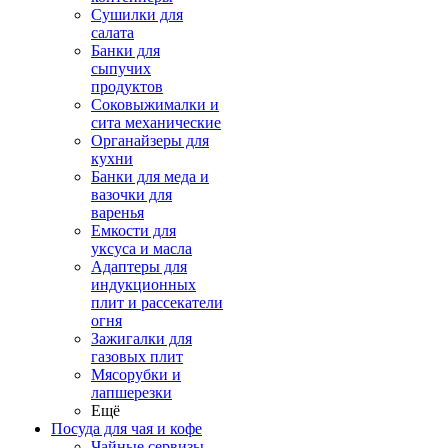
Сушилки для
салата
Банки для
сыпучих
продуктов
Соковыжималки и
сита механические
Органайзеры для
кухни
Банки для меда и
вазочки для
варенья
Емкости для
уксуса и масла
Адаптеры для
индукционных
плит и рассекатели
огня
Зажигалки для
газовых плит
Мясорубки и
лапшерезки
Ещё
Посуда для чая и кофе
Чайные сервизы