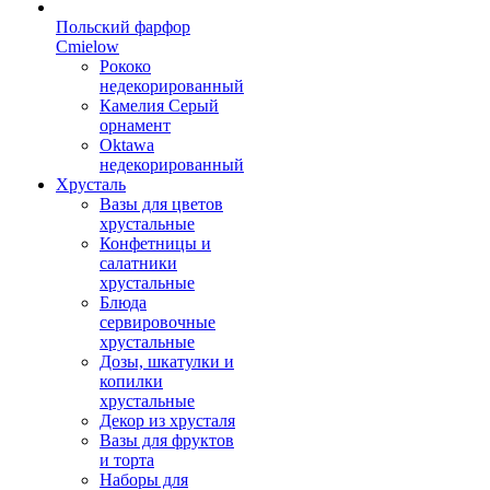
Польский фарфор
Сmielow
Рококо
недекорированный
Камелия Серый
орнамент
Oktawa
недекорированный
Хрусталь
Вазы для цветов
хрустальные
Конфетницы и
салатники
хрустальные
Блюда
сервировочные
хрустальные
Дозы, шкатулки и
копилки
хрустальные
Декор из хрусталя
Вазы для фруктов
и торта
Наборы для