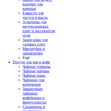
вазочки для
варенья
Емкости для
уксуса и масла
Адаптеры для
индукционных
плит и рассекатели
огня
Зажигалки для
газовых плит
Мясорубки и
лапшерезки
Ещё
Посуда для чая и кофе
Чайные сервизы
Чайные наборы
Чайные пары
Чайники для
кипячения
Заварочные
чайники,
кофейники и
френч-прессы
Сахарницы и