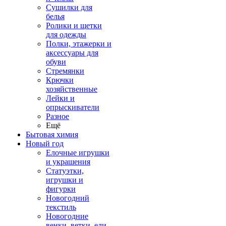
Сушилки для
белья
Ролики и щетки
для одежды
Полки, этажерки и
аксессуары для
обуви
Стремянки
Крючки
хозяйственные
Лейки и
опрыскиватели
Разное
Ещё
Бытовая химия
Новый год
Елочные игрушки
и украшения
Статуэтки,
игрушки и
фигурки
Новогодний
текстиль
Новогодние
венки, ветки, ели