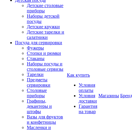
Детская посуда
Детские столовые
приборы
Наборы детской
посуды
Детские кружки
Детские тарелки и
салатники
Посуда для сервировки
Фужеры
Стопки и рюмки
Стаканы
Наборы посуды и
столовые сервизы
Тарелки
Как купить
Предметы
сервировки
Условия
Столовые
оплаты
приборы
Условия
Магазины
Брен
Графины,
доставки
декантеры и
Гарантия
штофы
на товар
Вазы для фруктов
и конфетницы
Масленки и