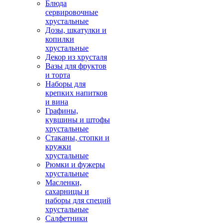
Блюда
сервировочные
хрустальные
Дозы, шкатулки и
копилки
хрустальные
Декор из хрусталя
Вазы для фруктов
и торта
Наборы для
крепких напитков
и вина
Графины,
кувшины и штофы
хрустальные
Стаканы, стопки и
кружки
хрустальные
Рюмки и фужеры
хрустальные
Масленки,
сахарницы и
наборы для специй
хрустальные
Салфетники