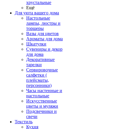
хрустальные
Ещё
Для уюта вашего дома
Настольные
лампы, люстры и
торшеры
Вазы для цветов
Ароматы для дома
Шкатулки
Сувениры и декор
для дома
Декоративные
тарелки
Сервировочные
салфетки (
плейсматы,
персонники)
Часы настенные и
настольные
Искусственные
цветы и муляжи
Подсвечники и
свечи
Текстиль
Кухня