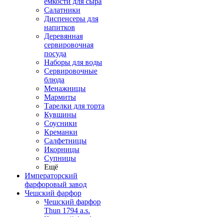
емкости для сыра
Салатники
Диспенсеры для
напитков
Деревянная
сервировочная
посуда
Наборы для воды
Сервировочные
блюда
Менажницы
Мармиты
Тарелки для торта
Кувшины
Соусники
Креманки
Салфетницы
Икорницы
Супницы
Ещё
Императорский
фарфоровый завод
Чешский фарфор
Чешский фарфор
Thun 1794 a.s.