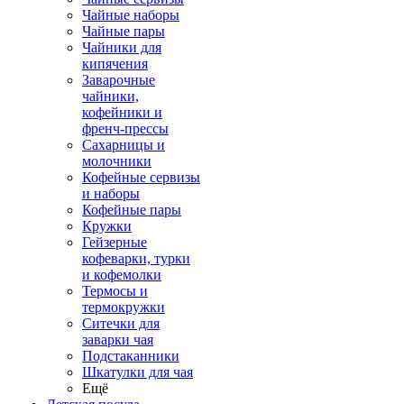
Чайные наборы
Чайные пары
Чайники для
кипячения
Заварочные
чайники,
кофейники и
френч-прессы
Сахарницы и
молочники
Кофейные сервизы
и наборы
Кофейные пары
Кружки
Гейзерные
кофеварки, турки
и кофемолки
Термосы и
термокружки
Ситечки для
заварки чая
Подстаканники
Шкатулки для чая
Ещё