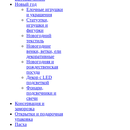
Новый год
Елочные игрушки
и украшения
Статуэтки,
игрушки и
фигурки
Новогодний
текстиль
Новогодние
венки, ветки, ели
декоративные
Новогодняя и
рождественская
посуда
Декор с LED
подсветкой
Фонари,
подсвечники и
свечи
Консервация и
заморозка
Открытки и подарочная
упаковка
Пасха