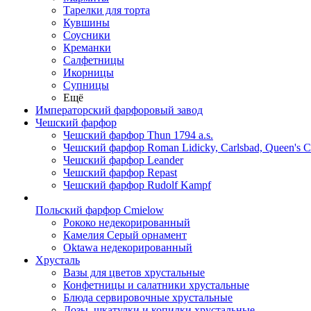
Тарелки для торта
Кувшины
Соусники
Креманки
Салфетницы
Икорницы
Супницы
Ещё
Императорский фарфоровый завод
Чешский фарфор
Чешский фарфор Thun 1794 a.s.
Чешский фарфор Roman Lidicky, Carlsbad, Queen's 
Чешский фарфор Leander
Чешский фарфор Repast
Чешский фарфор Rudolf Kampf
Польский фарфор Сmielow
Рококо недекорированный
Камелия Серый орнамент
Oktawa недекорированный
Хрусталь
Вазы для цветов хрустальные
Конфетницы и салатники хрустальные
Блюда сервировочные хрустальные
Дозы, шкатулки и копилки хрустальные