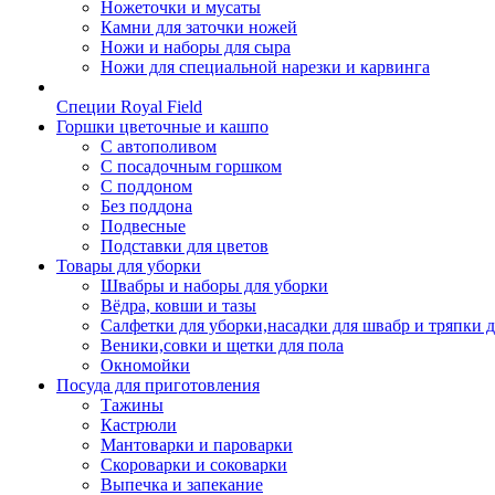
Ножеточки и мусаты
Камни для заточки ножей
Ножи и наборы для сыра
Ножи для специальной нарезки и карвинга
Специи Royal Field
Горшки цветочные и кашпо
С автополивом
С посадочным горшком
С поддоном
Без поддона
Подвесные
Подставки для цветов
Товары для уборки
Швабры и наборы для уборки
Вёдра, ковши и тазы
Салфетки для уборки,насадки для швабр и тряпки 
Веники,совки и щетки для пола
Окномойки
Посуда для приготовления
Тажины
Кастрюли
Мантоварки и пароварки
Скороварки и соковарки
Выпечка и запекание