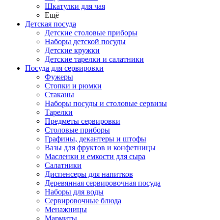
Шкатулки для чая
Ещё
Детская посуда
Детские столовые приборы
Наборы детской посуды
Детские кружки
Детские тарелки и салатники
Посуда для сервировки
Фужеры
Стопки и рюмки
Стаканы
Наборы посуды и столовые сервизы
Тарелки
Предметы сервировки
Столовые приборы
Графины, декантеры и штофы
Вазы для фруктов и конфетницы
Масленки и емкости для сыра
Салатники
Диспенсеры для напитков
Деревянная сервировочная посуда
Наборы для воды
Сервировочные блюда
Менажницы
Мармиты