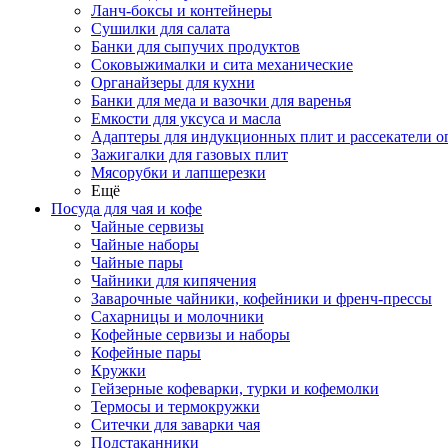
Ланч-боксы и контейнеры
Сушилки для салата
Банки для сыпучих продуктов
Соковыжималки и сита механические
Органайзеры для кухни
Банки для меда и вазочки для варенья
Емкости для уксуса и масла
Адаптеры для индукционных плит и рассекатели о
Зажигалки для газовых плит
Мясорубки и лапшерезки
Ещё
Посуда для чая и кофе
Чайные сервизы
Чайные наборы
Чайные пары
Чайники для кипячения
Заварочные чайники, кофейники и френч-прессы
Сахарницы и молочники
Кофейные сервизы и наборы
Кофейные пары
Кружки
Гейзерные кофеварки, турки и кофемолки
Термосы и термокружки
Ситечки для заварки чая
Подстаканники