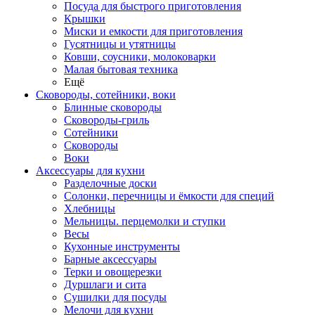
Посуда для быстрого приготовления
Крышки
Миски и емкости для приготовления
Гусятницы и утятницы
Ковши, соусники, молоковарки
Малая бытовая техника
Ещё
Сковороды, сотейники, воки
Блинные сковороды
Сковороды-гриль
Сотейники
Сковороды
Воки
Аксессуары для кухни
Разделочные доски
Солонки, перечницы и ёмкости для специй
Хлебницы
Мельницы. перцемолки и ступки
Весы
Кухонные инструменты
Барные аксессуары
Терки и овощерезки
Дуршлаги и сита
Сушилки для посуды
Мелочи для кухни