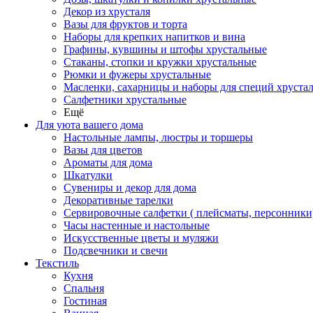
Декор из хрусталя
Вазы для фруктов и торта
Наборы для крепких напитков и вина
Графины, кувшины и штофы хрустальные
Стаканы, стопки и кружки хрустальные
Рюмки и фужеры хрустальные
Масленки, сахарницы и наборы для специй хруста
Салфетники хрустальные
Ещё
Для уюта вашего дома
Настольные лампы, люстры и торшеры
Вазы для цветов
Ароматы для дома
Шкатулки
Сувениры и декор для дома
Декоративные тарелки
Сервировочные салфетки ( плейсматы, персонники
Часы настенные и настольные
Искусственные цветы и муляжи
Подсвечники и свечи
Текстиль
Кухня
Спальня
Гостиная