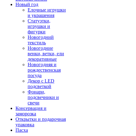
Новый год
Елочные игрушки
и украшения
Статуэтки,
игрушки и
фигурки
Новогодний
текстиль
Новогодние
венки, ветки, ели
декоративные
Новогодняя и
рождественская
посуда
Декор с LED
подсветкой
Фонари,
подсвечники и
свечи
Консервация и
заморозка
Открытки и подарочная
упаковка
Пасха