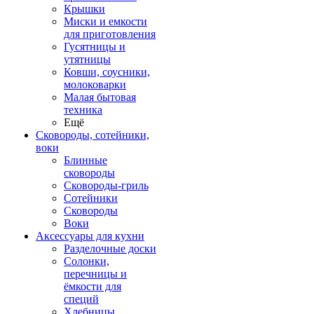
Крышки
Миски и емкости
для приготовления
Гусятницы и
утятницы
Ковши, соусники,
молоковарки
Малая бытовая
техника
Ещё
Сковороды, сотейники,
воки
Блинные
сковороды
Сковороды-гриль
Сотейники
Сковороды
Воки
Аксессуары для кухни
Разделочные доски
Солонки,
перечницы и
ёмкости для
специй
Хлебницы