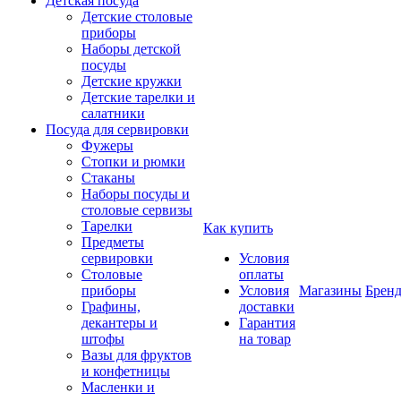
Детская посуда
Детские столовые
приборы
Наборы детской
посуды
Детские кружки
Детские тарелки и
салатники
Посуда для сервировки
Фужеры
Стопки и рюмки
Стаканы
Наборы посуды и
столовые сервизы
Тарелки
Как купить
Предметы
сервировки
Условия
Столовые
оплаты
приборы
Условия
Магазины
Брен
Графины,
доставки
декантеры и
Гарантия
штофы
на товар
Вазы для фруктов
и конфетницы
Масленки и