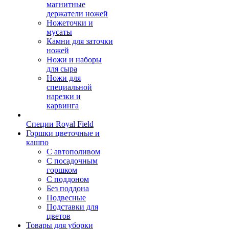
магнитные
держатели ножей
Ножеточки и
мусаты
Камни для заточки
ножей
Ножи и наборы
для сыра
Ножи для
специальной
нарезки и
карвинга
Специи Royal Field
Горшки цветочные и
кашпо
С автополивом
С посадочным
горшком
С поддоном
Без поддона
Подвесные
Подставки для
цветов
Товары для уборки