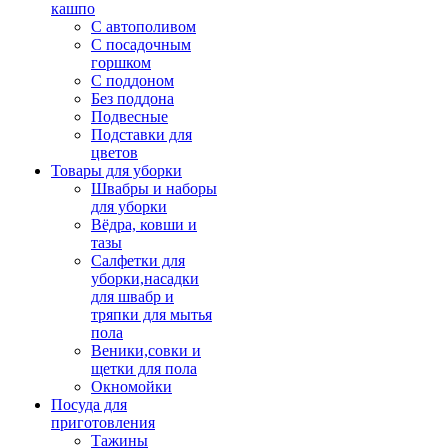
кашпо
С автополивом
С посадочным
горшком
С поддоном
Без поддона
Подвесные
Подставки для
цветов
Товары для уборки
Швабры и наборы
для уборки
Вёдра, ковши и
тазы
Салфетки для
уборки,насадки
для швабр и
тряпки для мытья
пола
Веники,совки и
щетки для пола
Окномойки
Посуда для
приготовления
Тажины