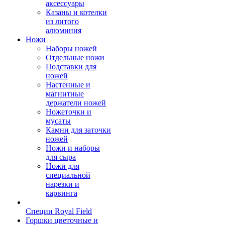
аксессуары
Казаны и котелки
из литого
алюминия
Ножи
Наборы ножей
Отдельные ножи
Подставки для
ножей
Настенные и
магнитные
держатели ножей
Ножеточки и
мусаты
Камни для заточки
ножей
Ножи и наборы
для сыра
Ножи для
специальной
нарезки и
карвинга
Специи Royal Field
Горшки цветочные и