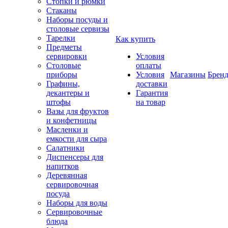
Стопки и рюмки
Стаканы
Наборы посуды и
столовые сервизы
Тарелки
Как купить
Предметы
сервировки
Условия
Столовые
оплаты
приборы
Условия
Магазины
Брен
Графины,
доставки
декантеры и
Гарантия
штофы
на товар
Вазы для фруктов
и конфетницы
Масленки и
емкости для сыра
Салатники
Диспенсеры для
напитков
Деревянная
сервировочная
посуда
Наборы для воды
Сервировочные
блюда