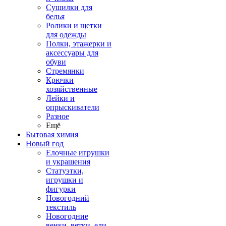
Сушилки для
белья
Ролики и щетки
для одежды
Полки, этажерки и
аксессуары для
обуви
Стремянки
Крючки
хозяйственные
Лейки и
опрыскиватели
Разное
Ещё
Бытовая химия
Новый год
Елочные игрушки
и украшения
Статуэтки,
игрушки и
фигурки
Новогодний
текстиль
Новогодние
венки, ветки, ели