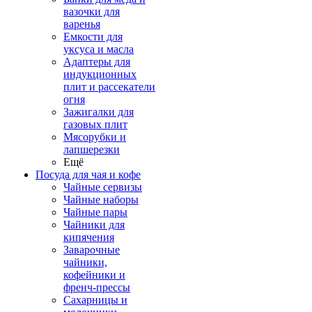
вазочки для
варенья
Емкости для
уксуса и масла
Адаптеры для
индукционных
плит и рассекатели
огня
Зажигалки для
газовых плит
Мясорубки и
лапшерезки
Ещё
Посуда для чая и кофе
Чайные сервизы
Чайные наборы
Чайные пары
Чайники для
кипячения
Заварочные
чайники,
кофейники и
френч-прессы
Сахарницы и