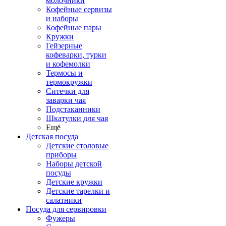
молочники
Кофейные сервизы
и наборы
Кофейные пары
Кружки
Гейзерные
кофеварки, турки
и кофемолки
Термосы и
термокружки
Ситечки для
заварки чая
Подстаканники
Шкатулки для чая
Ещё
Детская посуда
Детские столовые
приборы
Наборы детской
посуды
Детские кружки
Детские тарелки и
салатники
Посуда для сервировки
Фужеры