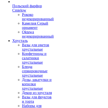
Польский фарфор
Сmielow
Рококо
недекорированный
Камелия Серый
орнамент
Oktawa
недекорированный
Хрусталь
Вазы для цветов
хрустальные
Конфетницы и
салатники
хрустальные
Блюда
сервировочные
хрустальные
Дозы, шкатулки и
копилки
хрустальные
Декор из хрусталя
Вазы для фруктов
и торта
Наборы для