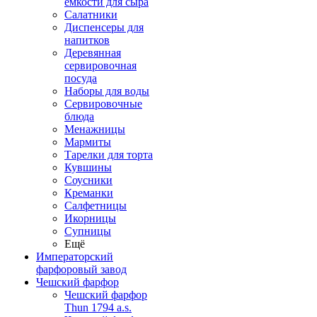
емкости для сыра
Салатники
Диспенсеры для
напитков
Деревянная
сервировочная
посуда
Наборы для воды
Сервировочные
блюда
Менажницы
Мармиты
Тарелки для торта
Кувшины
Соусники
Креманки
Салфетницы
Икорницы
Супницы
Ещё
Императорский
фарфоровый завод
Чешский фарфор
Чешский фарфор
Thun 1794 a.s.