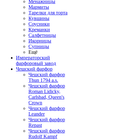
Менажницы
Мармиты
Тарелки для торта
Кувшины
Соусники
Креманки
Салфетницы
Икорницы
Супницы
Ещё
Императорский
фарфоровый завод
Чешский фарфор
Чешский фарфор
Thun 1794 a.s.
Чешский фарфор
Roman Lidicky,
Carlsbad, Queen's
Crown
Чешский фарфор
Leander
Чешский фарфор
Repast
Чешский фарфор
Rudolf Kampf