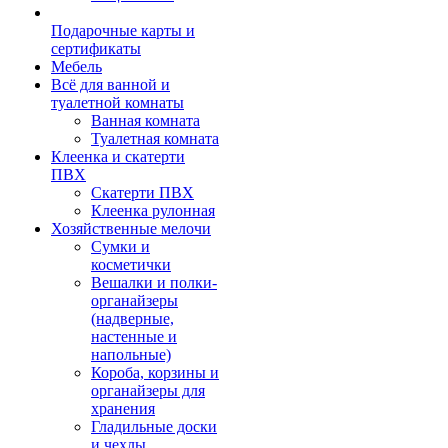
Подарочные карты и
сертификаты
Мебель
Всё для ванной и
туалетной комнаты
Ванная комната
Туалетная комната
Клеенка и скатерти
ПВХ
Скатерти ПВХ
Клеенка рулонная
Хозяйственные мелочи
Сумки и
косметички
Вешалки и полки-
органайзеры
(надверные,
настенные и
напольные)
Короба, корзины и
органайзеры для
хранения
Гладильные доски
и чехлы