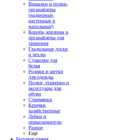
Вешалки и полки-
органайзеры
(надверные,
настенные и
напольные)
Короба, корзины и
органайзеры для
хранения
Гладильные доски
и чехлы
Сушилки для
белья
Ролики и щетки
для одежды
Полки, этажерки и
аксессуары для
обуви
Стремянки
Крючки
хозяйственные
Лейки и
опрыскиватели
Разное
Ещё
Бытовая химия