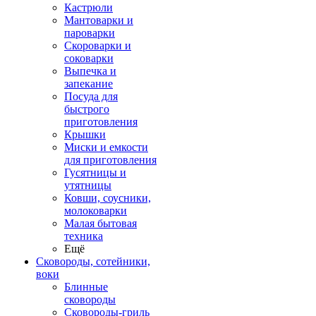
Кастрюли
Мантоварки и
пароварки
Скороварки и
соковарки
Выпечка и
запекание
Посуда для
быстрого
приготовления
Крышки
Миски и емкости
для приготовления
Гусятницы и
утятницы
Ковши, соусники,
молоковарки
Малая бытовая
техника
Ещё
Сковороды, сотейники,
воки
Блинные
сковороды
Сковороды-гриль