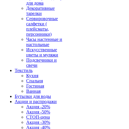
для дома
Декоративные
тарелки
Сервировочные
салфетки (
плейсматы,
персонники)
Часы настенные и
настольные
Искусственные
цветы и муляжи
Подсвечники и
свечи
Текстиль
Кухня
Спальня
Гостиная
Ванная
Бутылки для воды
Акции и распродажи
Акция -20%
Акция -50%
СТОП-цена
Акция -30%
Акция -40%