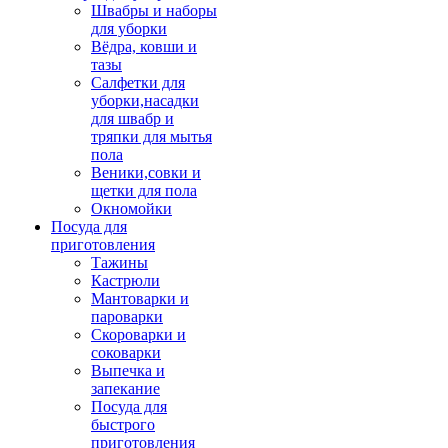
Швабры и наборы
для уборки
Вёдра, ковши и
тазы
Салфетки для
уборки,насадки
для швабр и
тряпки для мытья
пола
Веники,совки и
щетки для пола
Окномойки
Посуда для
приготовления
Тажины
Кастрюли
Мантоварки и
пароварки
Скороварки и
соковарки
Выпечка и
запекание
Посуда для
быстрого
приготовления