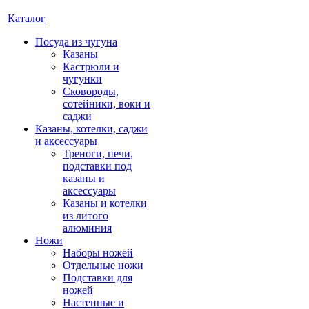
Каталог
Посуда из чугуна
Казаны
Кастрюли и
чугунки
Сковороды,
сотейники, воки и
саджи
Казаны, котелки, саджи
и аксессуары
Треноги, печи,
подставки под
казаны и
аксессуары
Казаны и котелки
из литого
алюминия
Ножи
Наборы ножей
Отдельные ножи
Подставки для
ножей
Настенные и