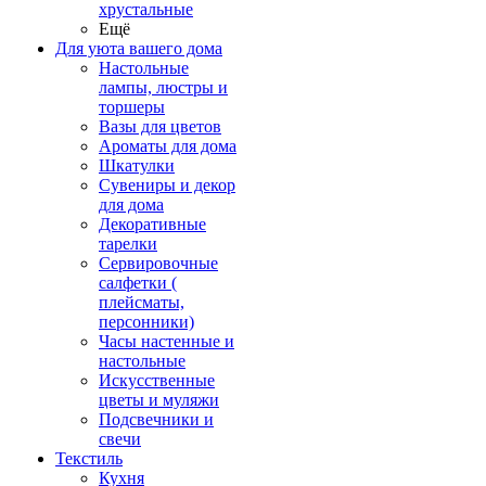
хрустальные
Ещё
Для уюта вашего дома
Настольные
лампы, люстры и
торшеры
Вазы для цветов
Ароматы для дома
Шкатулки
Сувениры и декор
для дома
Декоративные
тарелки
Сервировочные
салфетки (
плейсматы,
персонники)
Часы настенные и
настольные
Искусственные
цветы и муляжи
Подсвечники и
свечи
Текстиль
Кухня