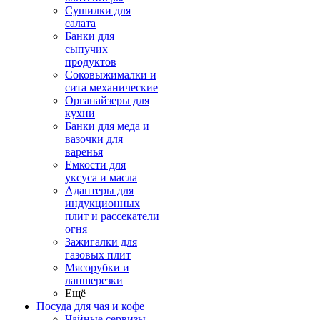
Сушилки для
салата
Банки для
сыпучих
продуктов
Соковыжималки и
сита механические
Органайзеры для
кухни
Банки для меда и
вазочки для
варенья
Емкости для
уксуса и масла
Адаптеры для
индукционных
плит и рассекатели
огня
Зажигалки для
газовых плит
Мясорубки и
лапшерезки
Ещё
Посуда для чая и кофе
Чайные сервизы