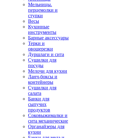
Мельницы.
перцемолки и
ступки
Весы
Кухонные
инструменты
Барные аксессуары
Терки и
овощерезки
Дуршлаги и сита
Сушилки для
посуды
Мелочи для кухни
Ланч-боксы и
контейнеры
Сушилки для
салата
Банки для
сыпучих
продуктов
Соковыжималки и
сита механические
Органайзеры для
кухни
Банки для меда и