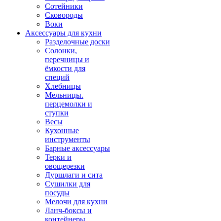
Сотейники
Сковороды
Воки
Аксессуары для кухни
Разделочные доски
Солонки,
перечницы и
ёмкости для
специй
Хлебницы
Мельницы.
перцемолки и
ступки
Весы
Кухонные
инструменты
Барные аксессуары
Терки и
овощерезки
Дуршлаги и сита
Сушилки для
посуды
Мелочи для кухни
Ланч-боксы и
контейнеры