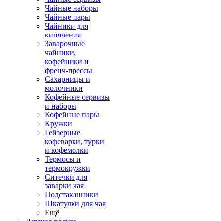
Чайные наборы
Чайные пары
Чайники для
кипячения
Заварочные
чайники,
кофейники и
френч-прессы
Сахарницы и
молочники
Кофейные сервизы
и наборы
Кофейные пары
Кружки
Гейзерные
кофеварки, турки
и кофемолки
Термосы и
термокружки
Ситечки для
заварки чая
Подстаканники
Шкатулки для чая
Ещё