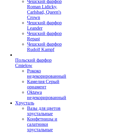
Чешский фарфор
Roman Lidicky,
Carlsbad, Queen's
Crown
Чешский фарфор
Leander
Чешский фарфор
Repast
Чешский фарфор
Rudolf Kampf
Польский фарфор
Сmielow
Рококо
недекорированный
Камелия Серый
орнамент
Oktawa
недекорированный
Хрусталь
Вазы для цветов
хрустальные
Конфетницы и
салатники
хрустальные