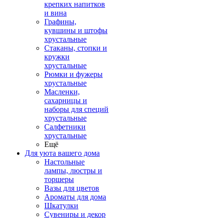
крепких напитков
и вина
Графины,
кувшины и штофы
хрустальные
Стаканы, стопки и
кружки
хрустальные
Рюмки и фужеры
хрустальные
Масленки,
сахарницы и
наборы для специй
хрустальные
Салфетники
хрустальные
Ещё
Для уюта вашего дома
Настольные
лампы, люстры и
торшеры
Вазы для цветов
Ароматы для дома
Шкатулки
Сувениры и декор