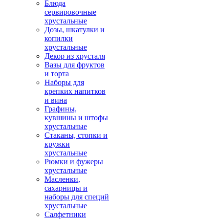
Блюда
сервировочные
хрустальные
Дозы, шкатулки и
копилки
хрустальные
Декор из хрусталя
Вазы для фруктов
и торта
Наборы для
крепких напитков
и вина
Графины,
кувшины и штофы
хрустальные
Стаканы, стопки и
кружки
хрустальные
Рюмки и фужеры
хрустальные
Масленки,
сахарницы и
наборы для специй
хрустальные
Салфетники