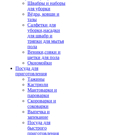
Швабры и наборы
для уборки
Вёдра, ковши и
тазы
Салфетки для
уборки,насадки
для швабр и
тряпки для мытья
пола
Веники,совки и
щетки для пола
Окномойки
Посуда для
приготовления
Тажины
Кастрюли
Мантоварки и
пароварки
Скороварки и
соковарки
Выпечка и
запекание
Посуда для
быстрого
приготовления