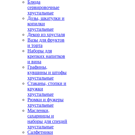
Блюда
сервировочные
хрустальные
Дозы, шкатулки и
копилки
хрустальные
Декор из хрусталя
Вазы для фруктов
и торта
Наборы для
крепких напитков
и вина
Графины,
кувшины и штофы
хрустальные
Стаканы, стопки и
кружки
хрустальные
Рюмки и фужеры
хрустальные
Масленки,
сахарницы и
наборы для специй
хрустальные
Салфетники