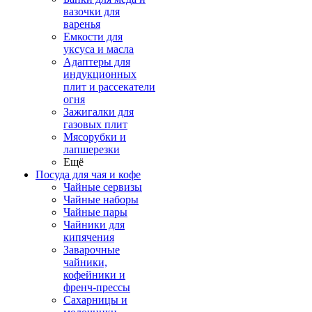
вазочки для
варенья
Емкости для
уксуса и масла
Адаптеры для
индукционных
плит и рассекатели
огня
Зажигалки для
газовых плит
Мясорубки и
лапшерезки
Ещё
Посуда для чая и кофе
Чайные сервизы
Чайные наборы
Чайные пары
Чайники для
кипячения
Заварочные
чайники,
кофейники и
френч-прессы
Сахарницы и