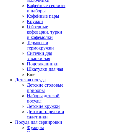
молочники
Кофейные сервизы
и наборы
Кофейные пары
Кружки
Гейзерные
кофеварки, турки
и кофемолки
Термосы и
термокружки
Ситечки для
заварки чая
Подстаканники
Шкатулки для чая
Ещё
Детская посуда
Детские столовые
приборы
Наборы детской
посуды
Детские кружки
Детские тарелки и
салатники
Посуда для сервировки
Фужеры