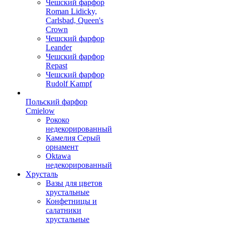
Чешский фарфор
Roman Lidicky,
Carlsbad, Queen's
Crown
Чешский фарфор
Leander
Чешский фарфор
Repast
Чешский фарфор
Rudolf Kampf
Польский фарфор
Сmielow
Рококо
недекорированный
Камелия Серый
орнамент
Oktawa
недекорированный
Хрусталь
Вазы для цветов
хрустальные
Конфетницы и
салатники
хрустальные