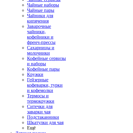
Чайные наборы
Чайные пары
Чайники для
кипячения
Заварочные
чайники,
кофейники и
френч-прессы
Сахарницы и
молочники
Кофейные сервизы
и наборы
Кофейные пары
Кружки
Гейзерные
кофеварки, турки
и кофемолки
Термосы и
термокружки
Ситечки для
заварки чая
Подстаканники
Шкатулки для чая
Ещё