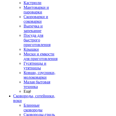
Кастрюли
Мантоварки и
пароварки
Скороварки и
соковарки
Выпечка и
запекание
Посуда для
быстрого
приготовления
Крышки
Миски и емкости
для приготовления
Гусятницы и
утятницы
Ковши, соусники,
молоковарки
Малая бытовая
техника
Ещё
Сковороды, сотейники,
воки
Блинные
сковороды
Сковороды-гриль