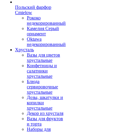
Польский фарфор
Сmielow
Рококо
недекорированный
Камелия Серый
орнамент
Oktawa
недекорированный
Хрусталь
Вазы для цветов
хрустальные
Конфетницы и
салатники
хрустальные
Блюда
сервировочные
хрустальные
Дозы, шкатулки и
копилки
хрустальные
Декор из хрусталя
Вазы для фруктов
и торта
Наборы для