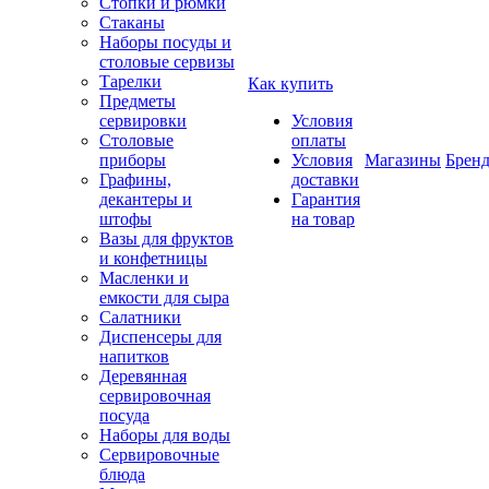
Стопки и рюмки
Стаканы
Наборы посуды и
столовые сервизы
Тарелки
Как купить
Предметы
сервировки
Условия
Столовые
оплаты
приборы
Условия
Магазины
Брен
Графины,
доставки
декантеры и
Гарантия
штофы
на товар
Вазы для фруктов
и конфетницы
Масленки и
емкости для сыра
Салатники
Диспенсеры для
напитков
Деревянная
сервировочная
посуда
Наборы для воды
Сервировочные
блюда