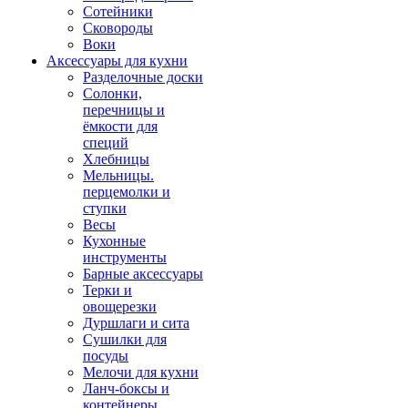
Сотейники
Сковороды
Воки
Аксессуары для кухни
Разделочные доски
Солонки,
перечницы и
ёмкости для
специй
Хлебницы
Мельницы.
перцемолки и
ступки
Весы
Кухонные
инструменты
Барные аксессуары
Терки и
овощерезки
Дуршлаги и сита
Сушилки для
посуды
Мелочи для кухни
Ланч-боксы и
контейнеры