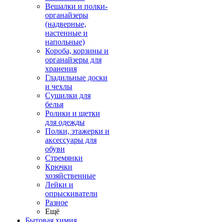
Вешалки и полки-
органайзеры
(надверные,
настенные и
напольные)
Короба, корзины и
органайзеры для
хранения
Гладильные доски
и чехлы
Сушилки для
белья
Ролики и щетки
для одежды
Полки, этажерки и
аксессуары для
обуви
Стремянки
Крючки
хозяйственные
Лейки и
опрыскиватели
Разное
Ещё
Бытовая химия