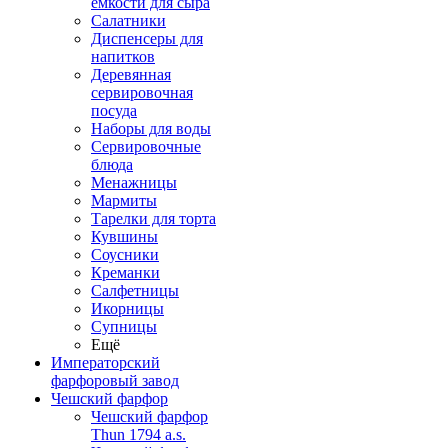
емкости для сыра
Салатники
Диспенсеры для
напитков
Деревянная
сервировочная
посуда
Наборы для воды
Сервировочные
блюда
Менажницы
Мармиты
Тарелки для торта
Кувшины
Соусники
Креманки
Салфетницы
Икорницы
Супницы
Ещё
Императорский
фарфоровый завод
Чешский фарфор
Чешский фарфор
Thun 1794 a.s.