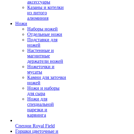
аксессуары
Казаны и котелки
из литого
алюминия
Ножи
Наборы ножей
Отдельные ножи
Подставки для
ножей
Настенные и
магнитные
держатели ножей
Ножеточки и
мусаты
Камни для заточки
ножей
Ножи и наборы
для сыра
Ножи для
специальной
нарезки и
карвинга
Специи Royal Field
Горшки цветочные и