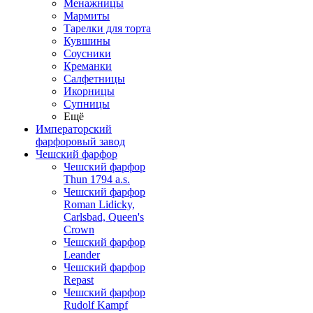
Менажницы
Мармиты
Тарелки для торта
Кувшины
Соусники
Креманки
Салфетницы
Икорницы
Супницы
Ещё
Императорский
фарфоровый завод
Чешский фарфор
Чешский фарфор
Thun 1794 a.s.
Чешский фарфор
Roman Lidicky,
Carlsbad, Queen's
Crown
Чешский фарфор
Leander
Чешский фарфор
Repast
Чешский фарфор
Rudolf Kampf