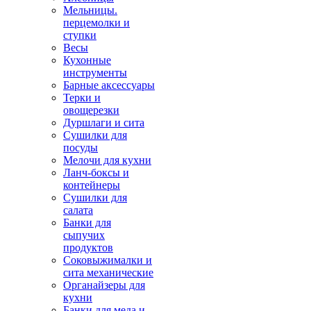
Мельницы.
перцемолки и
ступки
Весы
Кухонные
инструменты
Барные аксессуары
Терки и
овощерезки
Дуршлаги и сита
Сушилки для
посуды
Мелочи для кухни
Ланч-боксы и
контейнеры
Сушилки для
салата
Банки для
сыпучих
продуктов
Соковыжималки и
сита механические
Органайзеры для
кухни
Банки для меда и