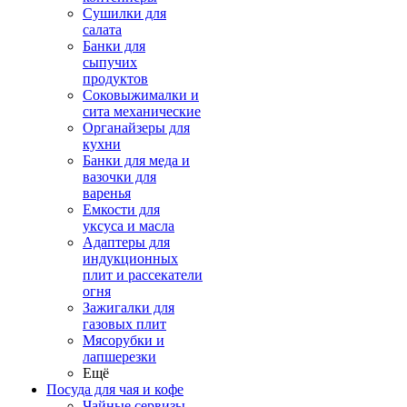
Сушилки для
салата
Банки для
сыпучих
продуктов
Соковыжималки и
сита механические
Органайзеры для
кухни
Банки для меда и
вазочки для
варенья
Емкости для
уксуса и масла
Адаптеры для
индукционных
плит и рассекатели
огня
Зажигалки для
газовых плит
Мясорубки и
лапшерезки
Ещё
Посуда для чая и кофе
Чайные сервизы