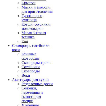
Крышки
Миски и емкости
для приготовления
Гусятницы и
утятницы
Ковши, соусники,
молоковарки
Малая бытовая
техника
Ещё
Сковороды, сотейники,
воки
Блинные
сковороды
Сковороды-гриль
Сотейники
Сковороды
Воки
Аксессуары для кухни
Разделочные доски
Солонки,
перечницы и
ёмкости для
специй
Хлебницы