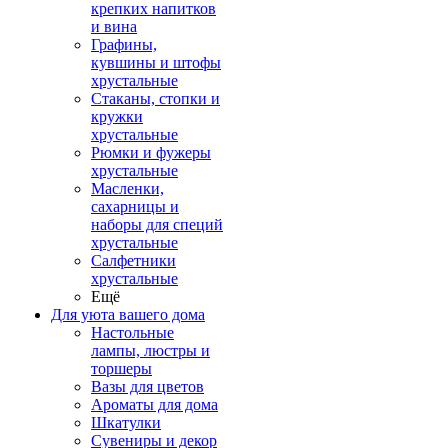
крепких напитков
и вина
Графины,
кувшины и штофы
хрустальные
Стаканы, стопки и
кружки
хрустальные
Рюмки и фужеры
хрустальные
Масленки,
сахарницы и
наборы для специй
хрустальные
Салфетники
хрустальные
Ещё
Для уюта вашего дома
Настольные
лампы, люстры и
торшеры
Вазы для цветов
Ароматы для дома
Шкатулки
Сувениры и декор