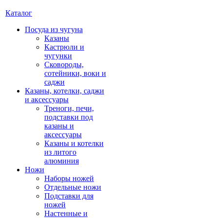
Каталог
Посуда из чугуна
Казаны
Кастрюли и
чугунки
Сковороды,
сотейники, воки и
саджи
Казаны, котелки, саджи
и аксессуары
Треноги, печи,
подставки под
казаны и
аксессуары
Казаны и котелки
из литого
алюминия
Ножи
Наборы ножей
Отдельные ножи
Подставки для
ножей
Настенные и