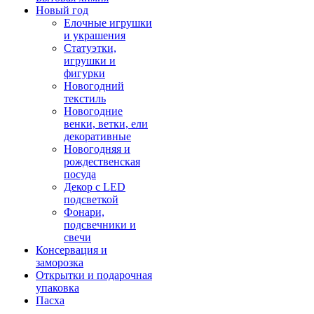
Новый год
Елочные игрушки
и украшения
Статуэтки,
игрушки и
фигурки
Новогодний
текстиль
Новогодние
венки, ветки, ели
декоративные
Новогодняя и
рождественская
посуда
Декор с LED
подсветкой
Фонари,
подсвечники и
свечи
Консервация и
заморозка
Открытки и подарочная
упаковка
Пасха