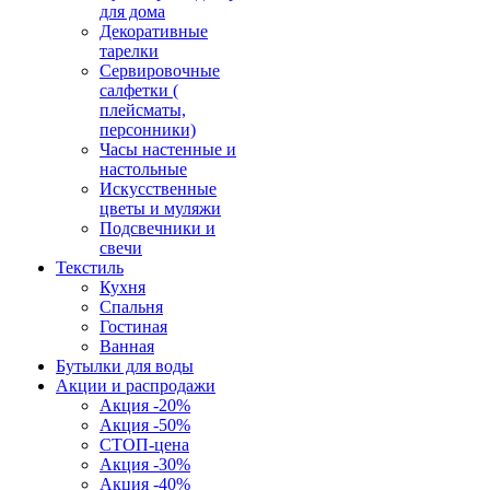
для дома
Декоративные
тарелки
Сервировочные
салфетки (
плейсматы,
персонники)
Часы настенные и
настольные
Искусственные
цветы и муляжи
Подсвечники и
свечи
Текстиль
Кухня
Спальня
Гостиная
Ванная
Бутылки для воды
Акции и распродажи
Акция -20%
Акция -50%
СТОП-цена
Акция -30%
Акция -40%