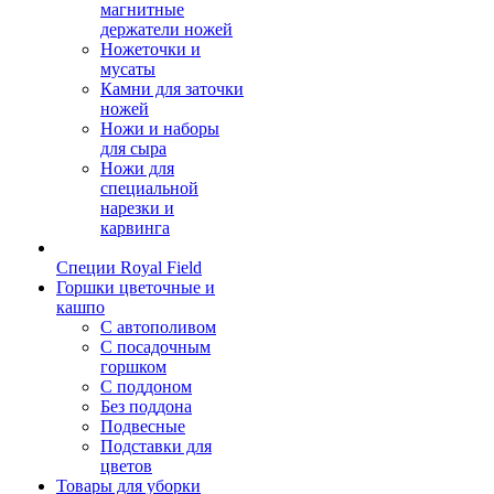
магнитные
держатели ножей
Ножеточки и
мусаты
Камни для заточки
ножей
Ножи и наборы
для сыра
Ножи для
специальной
нарезки и
карвинга
Специи Royal Field
Горшки цветочные и
кашпо
С автополивом
С посадочным
горшком
С поддоном
Без поддона
Подвесные
Подставки для
цветов
Товары для уборки