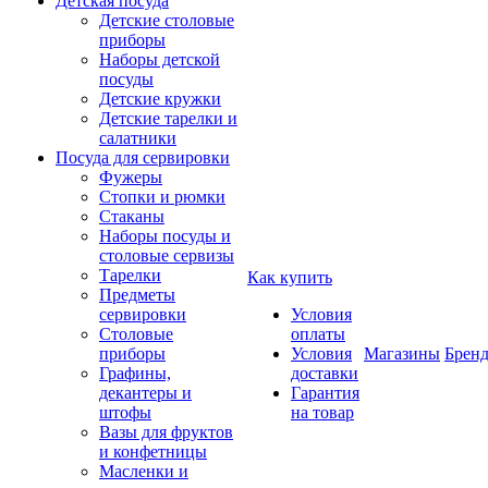
Детская посуда
Детские столовые
приборы
Наборы детской
посуды
Детские кружки
Детские тарелки и
салатники
Посуда для сервировки
Фужеры
Стопки и рюмки
Стаканы
Наборы посуды и
столовые сервизы
Тарелки
Как купить
Предметы
сервировки
Условия
Столовые
оплаты
приборы
Условия
Магазины
Брен
Графины,
доставки
декантеры и
Гарантия
штофы
на товар
Вазы для фруктов
и конфетницы
Масленки и