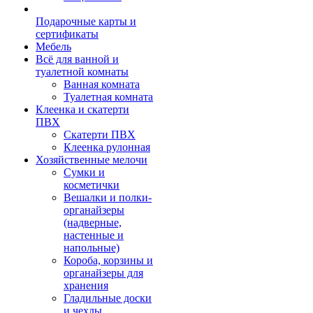
Подарочные карты и
сертификаты
Мебель
Всё для ванной и
туалетной комнаты
Ванная комната
Туалетная комната
Клеенка и скатерти
ПВХ
Скатерти ПВХ
Клеенка рулонная
Хозяйственные мелочи
Сумки и
косметички
Вешалки и полки-
органайзеры
(надверные,
настенные и
напольные)
Короба, корзины и
органайзеры для
хранения
Гладильные доски
и чехлы