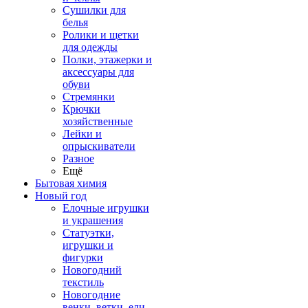
Сушилки для
белья
Ролики и щетки
для одежды
Полки, этажерки и
аксессуары для
обуви
Стремянки
Крючки
хозяйственные
Лейки и
опрыскиватели
Разное
Ещё
Бытовая химия
Новый год
Елочные игрушки
и украшения
Статуэтки,
игрушки и
фигурки
Новогодний
текстиль
Новогодние
венки, ветки, ели