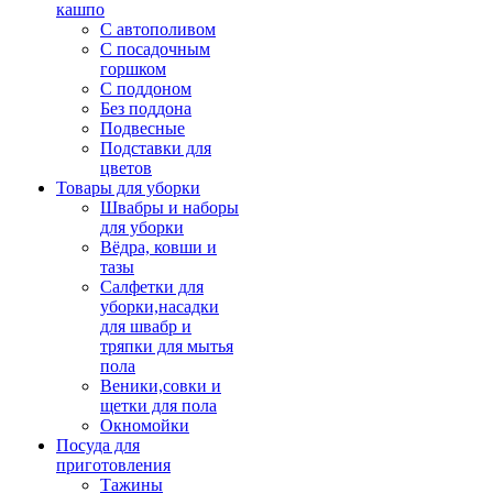
кашпо
С автополивом
С посадочным
горшком
С поддоном
Без поддона
Подвесные
Подставки для
цветов
Товары для уборки
Швабры и наборы
для уборки
Вёдра, ковши и
тазы
Салфетки для
уборки,насадки
для швабр и
тряпки для мытья
пола
Веники,совки и
щетки для пола
Окномойки
Посуда для
приготовления
Тажины