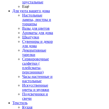
хрустальные
Ещё
Для уюта вашего дома
Настольные
лампы, люстры и
торшеры
Вазы для цветов
Ароматы для дома
Шкатулки
Сувениры и декор
для дома
Декоративные
тарелки
Сервировочные
салфетки (
плейсматы,
персонники)
Часы настенные и
настольные
Искусственные
цветы и муляжи
Подсвечники и
свечи
Текстиль
Кухня