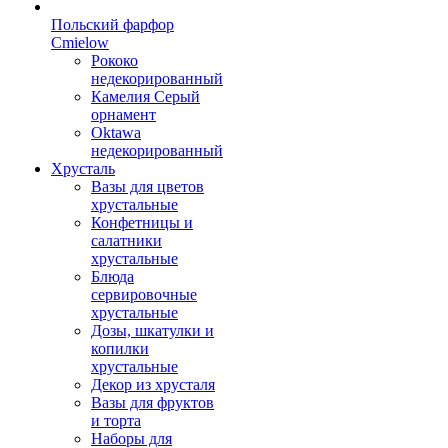
Польский фарфор
Сmielow
Рококо
недекорированный
Камелия Серый
орнамент
Oktawa
недекорированный
Хрусталь
Вазы для цветов
хрустальные
Конфетницы и
салатники
хрустальные
Блюда
сервировочные
хрустальные
Дозы, шкатулки и
копилки
хрустальные
Декор из хрусталя
Вазы для фруктов
и торта
Наборы для