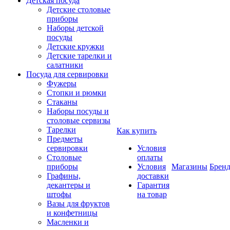
Детская посуда
Детские столовые
приборы
Наборы детской
посуды
Детские кружки
Детские тарелки и
салатники
Посуда для сервировки
Фужеры
Стопки и рюмки
Стаканы
Наборы посуды и
столовые сервизы
Тарелки
Как купить
Предметы
сервировки
Условия
Столовые
оплаты
приборы
Условия
Магазины
Брен
Графины,
доставки
декантеры и
Гарантия
штофы
на товар
Вазы для фруктов
и конфетницы
Масленки и