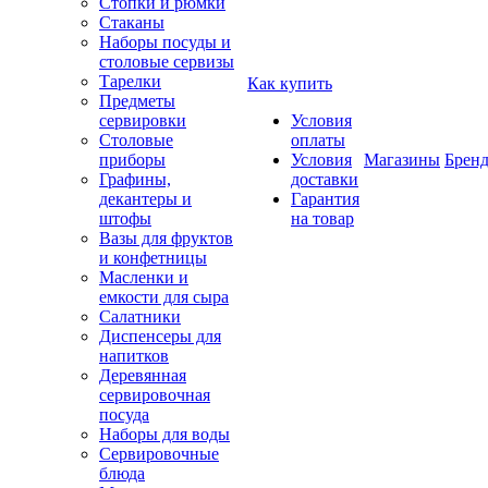
Стопки и рюмки
Стаканы
Наборы посуды и
столовые сервизы
Тарелки
Как купить
Предметы
сервировки
Условия
Столовые
оплаты
приборы
Условия
Магазины
Брен
Графины,
доставки
декантеры и
Гарантия
штофы
на товар
Вазы для фруктов
и конфетницы
Масленки и
емкости для сыра
Салатники
Диспенсеры для
напитков
Деревянная
сервировочная
посуда
Наборы для воды
Сервировочные
блюда