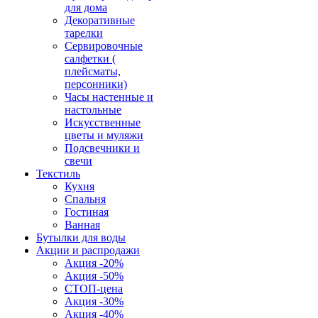
для дома
Декоративные
тарелки
Сервировочные
салфетки (
плейсматы,
персонники)
Часы настенные и
настольные
Искусственные
цветы и муляжи
Подсвечники и
свечи
Текстиль
Кухня
Спальня
Гостиная
Ванная
Бутылки для воды
Акции и распродажи
Акция -20%
Акция -50%
СТОП-цена
Акция -30%
Акция -40%