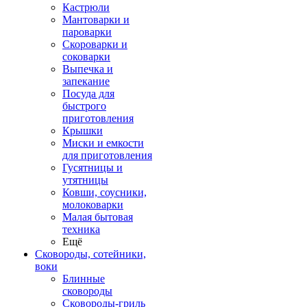
Кастрюли
Мантоварки и
пароварки
Скороварки и
соковарки
Выпечка и
запекание
Посуда для
быстрого
приготовления
Крышки
Миски и емкости
для приготовления
Гусятницы и
утятницы
Ковши, соусники,
молоковарки
Малая бытовая
техника
Ещё
Сковороды, сотейники,
воки
Блинные
сковороды
Сковороды-гриль