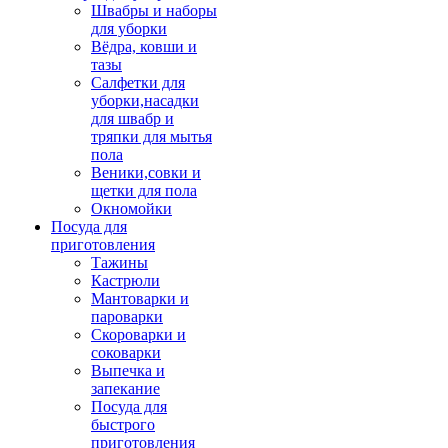
Швабры и наборы
для уборки
Вёдра, ковши и
тазы
Салфетки для
уборки,насадки
для швабр и
тряпки для мытья
пола
Веники,совки и
щетки для пола
Окномойки
Посуда для
приготовления
Тажины
Кастрюли
Мантоварки и
пароварки
Скороварки и
соковарки
Выпечка и
запекание
Посуда для
быстрого
приготовления