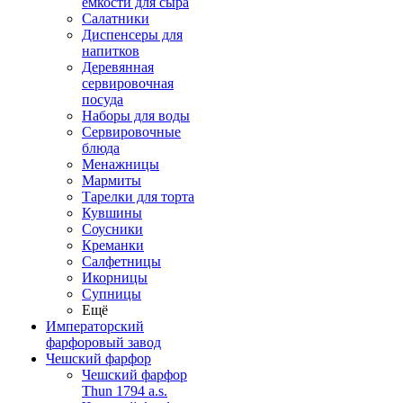
емкости для сыра
Салатники
Диспенсеры для
напитков
Деревянная
сервировочная
посуда
Наборы для воды
Сервировочные
блюда
Менажницы
Мармиты
Тарелки для торта
Кувшины
Соусники
Креманки
Салфетницы
Икорницы
Супницы
Ещё
Императорский
фарфоровый завод
Чешский фарфор
Чешский фарфор
Thun 1794 a.s.