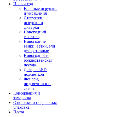
Новый год
Елочные игрушки
и украшения
Статуэтки,
игрушки и
фигурки
Новогодний
текстиль
Новогодние
венки, ветки, ели
декоративные
Новогодняя и
рождественская
посуда
Декор с LED
подсветкой
Фонари,
подсвечники и
свечи
Консервация и
заморозка
Открытки и подарочная
упаковка
Пасха