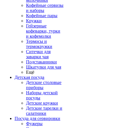
молочники
Кофейные сервизы
и наборы
Кофейные пары
Кружки
Гейзерные
кофеварки, турки
и кофемолки
Термосы и
термокружки
Ситечки для
заварки чая
Подстаканники
Шкатулки для чая
Ещё
Детская посуда
Детские столовые
приборы
Наборы детской
посуды
Детские кружки
Детские тарелки и
салатники
Посуда для сервировки
Фужеры