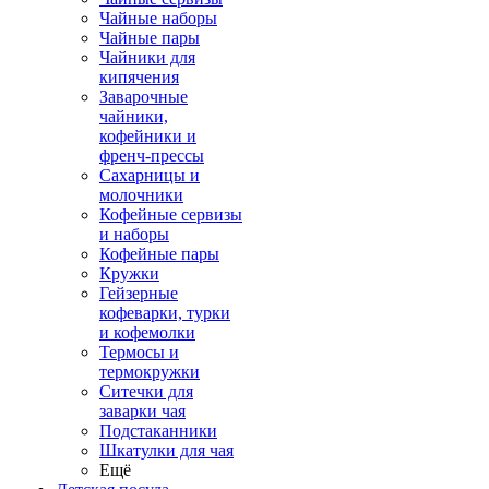
Чайные наборы
Чайные пары
Чайники для
кипячения
Заварочные
чайники,
кофейники и
френч-прессы
Сахарницы и
молочники
Кофейные сервизы
и наборы
Кофейные пары
Кружки
Гейзерные
кофеварки, турки
и кофемолки
Термосы и
термокружки
Ситечки для
заварки чая
Подстаканники
Шкатулки для чая
Ещё