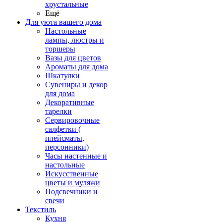
хрустальные
Ещё
Для уюта вашего дома
Настольные
лампы, люстры и
торшеры
Вазы для цветов
Ароматы для дома
Шкатулки
Сувениры и декор
для дома
Декоративные
тарелки
Сервировочные
салфетки (
плейсматы,
персонники)
Часы настенные и
настольные
Искусственные
цветы и муляжи
Подсвечники и
свечи
Текстиль
Кухня