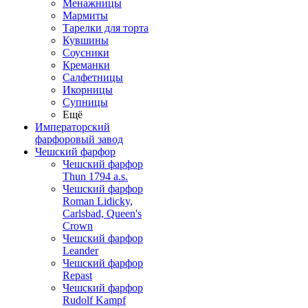
Менажницы
Мармиты
Тарелки для торта
Кувшины
Соусники
Креманки
Салфетницы
Икорницы
Супницы
Ещё
Императорский
фарфоровый завод
Чешский фарфор
Чешский фарфор
Thun 1794 a.s.
Чешский фарфор
Roman Lidicky,
Carlsbad, Queen's
Crown
Чешский фарфор
Leander
Чешский фарфор
Repast
Чешский фарфор
Rudolf Kampf