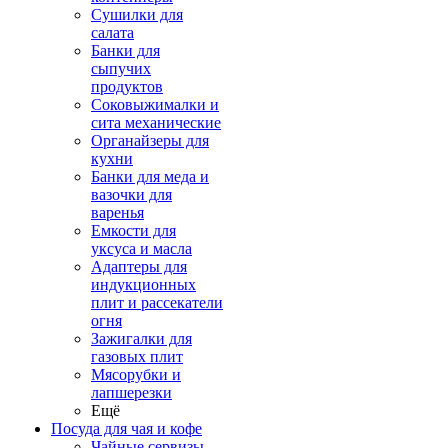
Сушилки для
салата
Банки для
сыпучих
продуктов
Соковыжималки и
сита механические
Органайзеры для
кухни
Банки для меда и
вазочки для
варенья
Емкости для
уксуса и масла
Адаптеры для
индукционных
плит и рассекатели
огня
Зажигалки для
газовых плит
Мясорубки и
лапшерезки
Ещё
Посуда для чая и кофе
Чайные сервизы