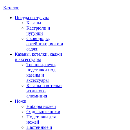
Каталог
Посуда из чугуна
Казаны
Кастрюли и
чугунки
Сковороды,
сотейники, воки и
саджи
Казаны, котелки, саджи
и аксессуары
Треноги, печи,
подставки под
казаны и
аксессуары
Казаны и котелки
из литого
алюминия
Ножи
Наборы ножей
Отдельные ножи
Подставки для
ножей
Настенные и