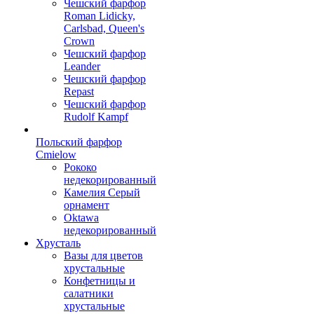
Чешский фарфор
Roman Lidicky,
Carlsbad, Queen's
Crown
Чешский фарфор
Leander
Чешский фарфор
Repast
Чешский фарфор
Rudolf Kampf
Польский фарфор
Сmielow
Рококо
недекорированный
Камелия Серый
орнамент
Oktawa
недекорированный
Хрусталь
Вазы для цветов
хрустальные
Конфетницы и
салатники
хрустальные