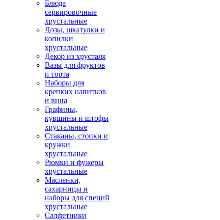
Блюда
сервировочные
хрустальные
Дозы, шкатулки и
копилки
хрустальные
Декор из хрусталя
Вазы для фруктов
и торта
Наборы для
крепких напитков
и вина
Графины,
кувшины и штофы
хрустальные
Стаканы, стопки и
кружки
хрустальные
Рюмки и фужеры
хрустальные
Масленки,
сахарницы и
наборы для специй
хрустальные
Салфетники