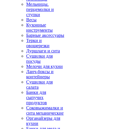
Мельницы.
перцемолки и
ступки
Весы
Кухонные
инструменты
Барные аксессуары
Терки и
овощерезки
Дуршлаги и сита
Сушилки для
посуды
Мелочи для кухни
Ланч-боксы и
контейнеры
Сушилки для
салата
Банки для
сыпучих
продуктов
Соковыжималки и
сита механические
Органайзеры для
кухни
Банки для меда и