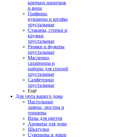
крепких напитков
и вина
Графины,
кувшины и штофы
хрустальные
Стаканы, стопки и
кружки
хрустальные
Рюмки и фужеры
хрустальные
Масленки,
сахарницы и
наборы для специй
хрустальные
Салфетники
хрустальные
Ещё
Для уюта вашего дома
Настольные
лампы, люстры и
торшеры
Вазы для цветов
Ароматы для дома
Шкатулки
Сувениры и декор