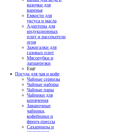
вазочки для
варенья
Емкости для
уксуса и масла
Адаптеры для
индукционных
плит и рассекатели
огня
Зажигалки для
газовых плит
Мясорубки и
лапшерезки
Ещё
Посуда для чая и кофе
Чайные сервизы
Чайные наборы
Чайные пары
Чайники для
кипячения
Заварочные
чайники,
кофейники и
френч-прессы
Сахарницы и