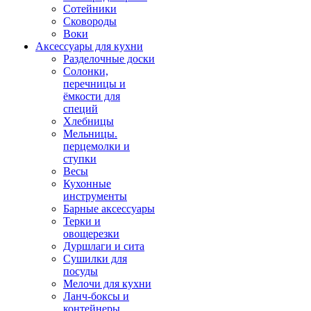
Сотейники
Сковороды
Воки
Аксессуары для кухни
Разделочные доски
Солонки,
перечницы и
ёмкости для
специй
Хлебницы
Мельницы.
перцемолки и
ступки
Весы
Кухонные
инструменты
Барные аксессуары
Терки и
овощерезки
Дуршлаги и сита
Сушилки для
посуды
Мелочи для кухни
Ланч-боксы и
контейнеры