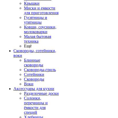
Крышки
Миски и емкости
для приготовления
Гусятницы и
утятницы
Ковши, соусники,
молоковарки
Малая бытовая
техника
Ещё
Сковороды, сотейники,
воки
Блинные
сковороды
Сковороды-гриль
Сотейники
Сковороды
Воки
Аксессуары для кухни
Разделочные доски
Солонки,
перечницы и
ёмкости для
специй
Хлебницы