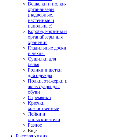
Вешалки и полки-
органайзеры
(надверные,
настенные и
напольные)
Короба, корзины и
органайзеры для
хранения
Гладильные доски
и чехлы
Сушилки для
белья
Ролики и щетки
для одежды
Полки, этажерки и
аксессуары для
обуви
Стремянки
Крючки
хозяйственные
Лейки и
опрыскиватели
Разное
Ещё
Бытовая химия