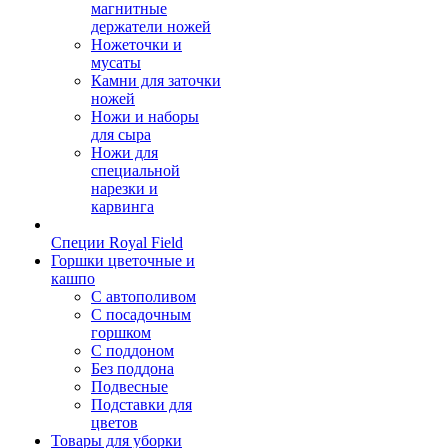
магнитные
держатели ножей
Ножеточки и
мусаты
Камни для заточки
ножей
Ножи и наборы
для сыра
Ножи для
специальной
нарезки и
карвинга
Специи Royal Field
Горшки цветочные и
кашпо
С автополивом
С посадочным
горшком
С поддоном
Без поддона
Подвесные
Подставки для
цветов
Товары для уборки