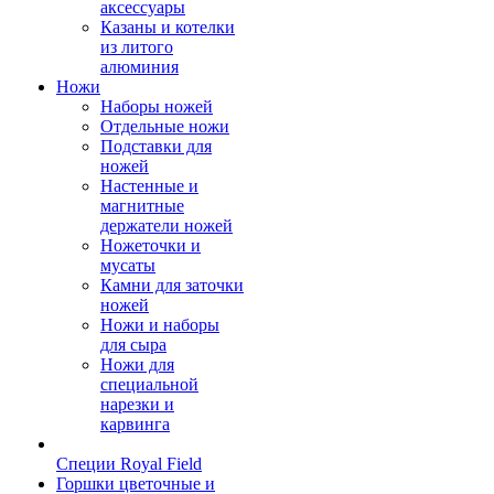
аксессуары
Казаны и котелки
из литого
алюминия
Ножи
Наборы ножей
Отдельные ножи
Подставки для
ножей
Настенные и
магнитные
держатели ножей
Ножеточки и
мусаты
Камни для заточки
ножей
Ножи и наборы
для сыра
Ножи для
специальной
нарезки и
карвинга
Специи Royal Field
Горшки цветочные и