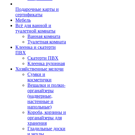
Подарочные карты и
сертификаты
Мебель
Всё для ванной и
туалетной комнаты
Ванная комната
Туалетная комната
Клеенка и скатерти
ПВХ
Скатерти ПВХ
Клеенка рулонная
Хозяйственные мелочи
Сумки и
косметички
Вешалки и полки-
органайзеры
(надверные,
настенные и
напольные)
Короба, корзины и
органайзеры для
хранения
Гладильные доски
и чехлы