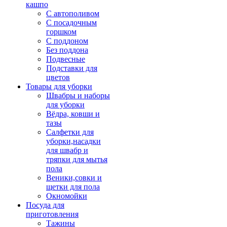
кашпо
С автополивом
С посадочным
горшком
С поддоном
Без поддона
Подвесные
Подставки для
цветов
Товары для уборки
Швабры и наборы
для уборки
Вёдра, ковши и
тазы
Салфетки для
уборки,насадки
для швабр и
тряпки для мытья
пола
Веники,совки и
щетки для пола
Окномойки
Посуда для
приготовления
Тажины