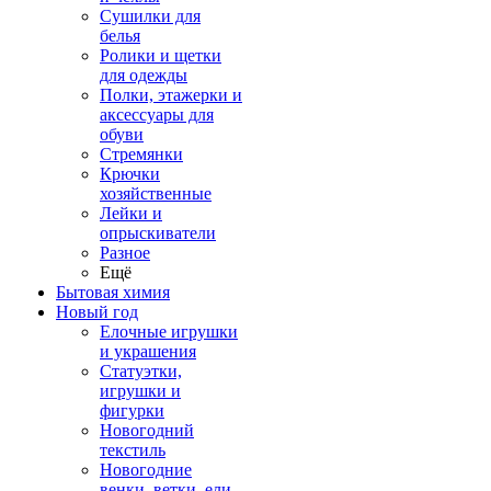
Сушилки для
белья
Ролики и щетки
для одежды
Полки, этажерки и
аксессуары для
обуви
Стремянки
Крючки
хозяйственные
Лейки и
опрыскиватели
Разное
Ещё
Бытовая химия
Новый год
Елочные игрушки
и украшения
Статуэтки,
игрушки и
фигурки
Новогодний
текстиль
Новогодние
венки, ветки, ели