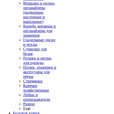
Вешалки и полки-
органайзеры
(надверные,
настенные и
напольные)
Короба, корзины и
органайзеры для
хранения
Гладильные доски
и чехлы
Сушилки для
белья
Ролики и щетки
для одежды
Полки, этажерки и
аксессуары для
обуви
Стремянки
Крючки
хозяйственные
Лейки и
опрыскиватели
Разное
Ещё
Бытовая химия