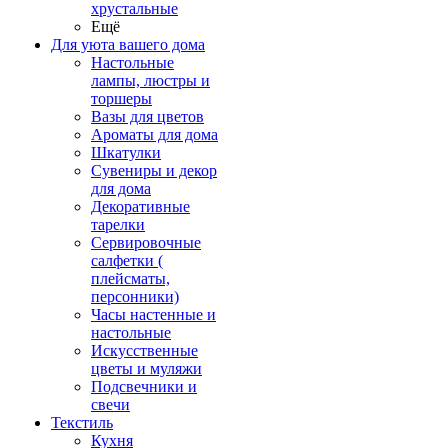
хрустальные
Ещё
Для уюта вашего дома
Настольные
лампы, люстры и
торшеры
Вазы для цветов
Ароматы для дома
Шкатулки
Сувениры и декор
для дома
Декоративные
тарелки
Сервировочные
салфетки (
плейсматы,
персонники)
Часы настенные и
настольные
Искусственные
цветы и муляжи
Подсвечники и
свечи
Текстиль
Кухня