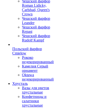
Чешский фарфор
Roman Lidicky,
Carlsbad, Queen's
Crown
Чешский фарфор
Leander
Чешский фарфор
Repast
Чешский фарфор
Rudolf Kampf
Польский фарфор
Сmielow
Рококо
недекорированный
Камелия Серый
орнамент
Oktawa
недекорированный
Хрусталь
Вазы для цветов
хрустальные
Конфетницы и
салатники
хрустальные