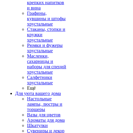
крепких напитков
и вина
Графины,
кувшины и штофы
хрустальные
Стаканы, стопки и
кружки
хрустальные
Рюмки и фужеры
хрустальные
Масленки,
сахарницы и
наборы для специй
хрустальные
Салфетники
хрустальные
Ещё
Для уюта вашего дома
Настольные
лампы, люстры и
торшеры
Вазы для цветов
Ароматы для дома
Шкатулки
Сувениры и декор