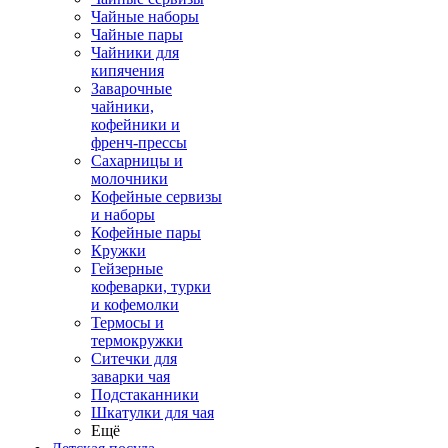
Чайные наборы
Чайные пары
Чайники для
кипячения
Заварочные
чайники,
кофейники и
френч-прессы
Сахарницы и
молочники
Кофейные сервизы
и наборы
Кофейные пары
Кружки
Гейзерные
кофеварки, турки
и кофемолки
Термосы и
термокружки
Ситечки для
заварки чая
Подстаканники
Шкатулки для чая
Ещё