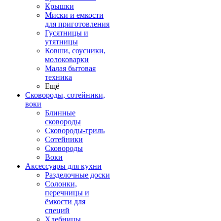
Крышки
Миски и емкости
для приготовления
Гусятницы и
утятницы
Ковши, соусники,
молоковарки
Малая бытовая
техника
Ещё
Сковороды, сотейники,
воки
Блинные
сковороды
Сковороды-гриль
Сотейники
Сковороды
Воки
Аксессуары для кухни
Разделочные доски
Солонки,
перечницы и
ёмкости для
специй
Хлебницы