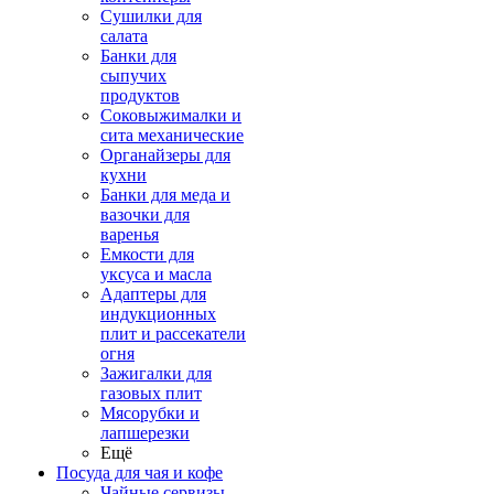
Сушилки для
салата
Банки для
сыпучих
продуктов
Соковыжималки и
сита механические
Органайзеры для
кухни
Банки для меда и
вазочки для
варенья
Емкости для
уксуса и масла
Адаптеры для
индукционных
плит и рассекатели
огня
Зажигалки для
газовых плит
Мясорубки и
лапшерезки
Ещё
Посуда для чая и кофе
Чайные сервизы