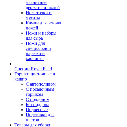
магнитные
держатели ножей
Ножеточки и
мусаты
Камни для заточки
ножей
Ножи и наборы
для сыра
Ножи для
специальной
нарезки и
карвинга
Специи Royal Field
Горшки цветочные и
кашпо
С автополивом
С посадочным
горшком
С поддоном
Без поддона
Подвесные
Подставки для
цветов
Товары для уборки