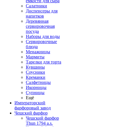
емкости для сыра
Салатники
Диспенсеры для
напитков
Деревянная
сервировочная
посуда
Наборы для воды
Сервировочные
блюда
Менажницы
Мармиты
Тарелки для торта
Кувшины
Соусники
Креманки
Салфетницы
Икорницы
Супницы
Ещё
Императорский
фарфоровый завод
Чешский фарфор
Чешский фарфор
Thun 1794 a.s.