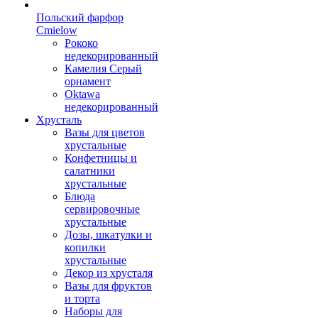
Польский фарфор
Сmielow
Рококо
недекорированный
Камелия Серый
орнамент
Oktawa
недекорированный
Хрусталь
Вазы для цветов
хрустальные
Конфетницы и
салатники
хрустальные
Блюда
сервировочные
хрустальные
Дозы, шкатулки и
копилки
хрустальные
Декор из хрусталя
Вазы для фруктов
и торта
Наборы для