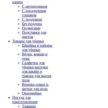
кашпо
С автополивом
С посадочным
горшком
С поддоном
Без поддона
Подвесные
Подставки для
цветов
Товары для уборки
Швабры и наборы
для уборки
Вёдра, ковши и
тазы
Салфетки для
уборки,насадки
для швабр и
тряпки для мытья
пола
Веники,совки и
щетки для пола
Окномойки
Посуда для
приготовления
Тажины