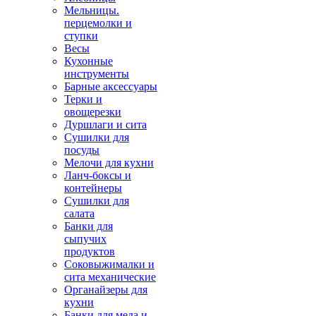
Мельницы.
перцемолки и
ступки
Весы
Кухонные
инструменты
Барные аксессуары
Терки и
овощерезки
Дуршлаги и сита
Сушилки для
посуды
Мелочи для кухни
Ланч-боксы и
контейнеры
Сушилки для
салата
Банки для
сыпучих
продуктов
Соковыжималки и
сита механические
Органайзеры для
кухни
Банки для меда и