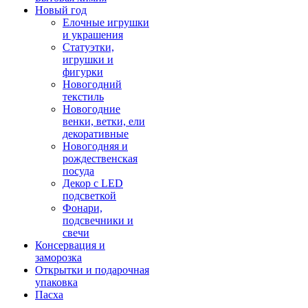
Новый год
Елочные игрушки
и украшения
Статуэтки,
игрушки и
фигурки
Новогодний
текстиль
Новогодние
венки, ветки, ели
декоративные
Новогодняя и
рождественская
посуда
Декор с LED
подсветкой
Фонари,
подсвечники и
свечи
Консервация и
заморозка
Открытки и подарочная
упаковка
Пасха