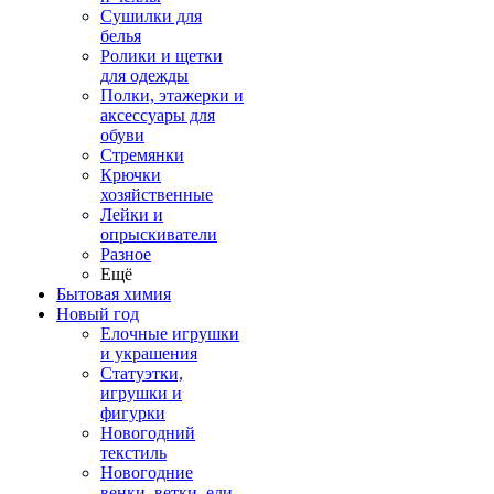
Сушилки для
белья
Ролики и щетки
для одежды
Полки, этажерки и
аксессуары для
обуви
Стремянки
Крючки
хозяйственные
Лейки и
опрыскиватели
Разное
Ещё
Бытовая химия
Новый год
Елочные игрушки
и украшения
Статуэтки,
игрушки и
фигурки
Новогодний
текстиль
Новогодние
венки, ветки, ели