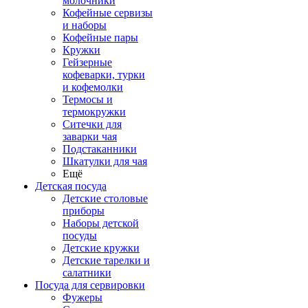
молочники
Кофейные сервизы
и наборы
Кофейные пары
Кружки
Гейзерные
кофеварки, турки
и кофемолки
Термосы и
термокружки
Ситечки для
заварки чая
Подстаканники
Шкатулки для чая
Ещё
Детская посуда
Детские столовые
приборы
Наборы детской
посуды
Детские кружки
Детские тарелки и
салатники
Посуда для сервировки
Фужеры