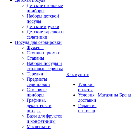
Детская посуда
Детские столовые
приборы
Наборы детской
посуды
Детские кружки
Детские тарелки и
салатники
Посуда для сервировки
Фужеры
Стопки и рюмки
Стаканы
Наборы посуды и
столовые сервизы
Тарелки
Как купить
Предметы
сервировки
Условия
Столовые
оплаты
приборы
Условия
Магазины
Брен
Графины,
доставки
декантеры и
Гарантия
штофы
на товар
Вазы для фруктов
и конфетницы
Масленки и