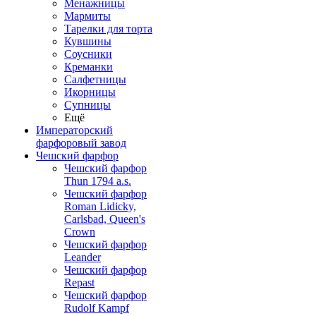
Менажницы
Мармиты
Тарелки для торта
Кувшины
Соусники
Креманки
Салфетницы
Икорницы
Супницы
Ещё
Императорский
фарфоровый завод
Чешский фарфор
Чешский фарфор
Thun 1794 a.s.
Чешский фарфор
Roman Lidicky,
Carlsbad, Queen's
Crown
Чешский фарфор
Leander
Чешский фарфор
Repast
Чешский фарфор
Rudolf Kampf