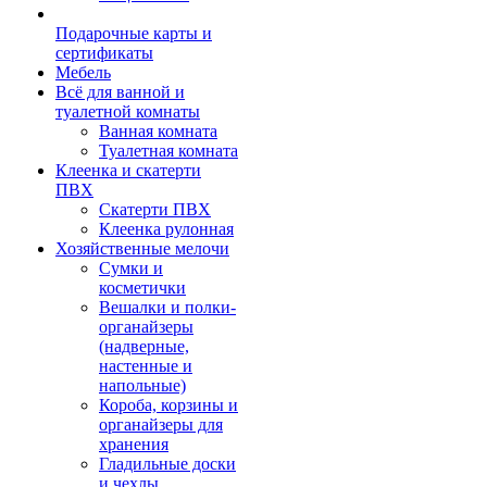
Подарочные карты и
сертификаты
Мебель
Всё для ванной и
туалетной комнаты
Ванная комната
Туалетная комната
Клеенка и скатерти
ПВХ
Скатерти ПВХ
Клеенка рулонная
Хозяйственные мелочи
Сумки и
косметички
Вешалки и полки-
органайзеры
(надверные,
настенные и
напольные)
Короба, корзины и
органайзеры для
хранения
Гладильные доски
и чехлы