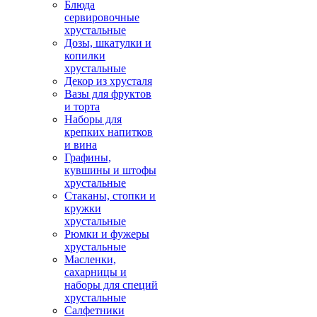
Блюда
сервировочные
хрустальные
Дозы, шкатулки и
копилки
хрустальные
Декор из хрусталя
Вазы для фруктов
и торта
Наборы для
крепких напитков
и вина
Графины,
кувшины и штофы
хрустальные
Стаканы, стопки и
кружки
хрустальные
Рюмки и фужеры
хрустальные
Масленки,
сахарницы и
наборы для специй
хрустальные
Салфетники