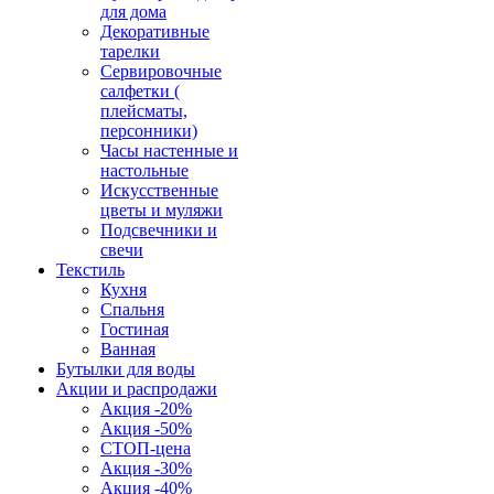
для дома
Декоративные
тарелки
Сервировочные
салфетки (
плейсматы,
персонники)
Часы настенные и
настольные
Искусственные
цветы и муляжи
Подсвечники и
свечи
Текстиль
Кухня
Спальня
Гостиная
Ванная
Бутылки для воды
Акции и распродажи
Акция -20%
Акция -50%
СТОП-цена
Акция -30%
Акция -40%