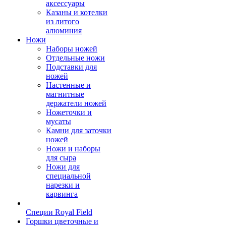
аксессуары
Казаны и котелки
из литого
алюминия
Ножи
Наборы ножей
Отдельные ножи
Подставки для
ножей
Настенные и
магнитные
держатели ножей
Ножеточки и
мусаты
Камни для заточки
ножей
Ножи и наборы
для сыра
Ножи для
специальной
нарезки и
карвинга
Специи Royal Field
Горшки цветочные и