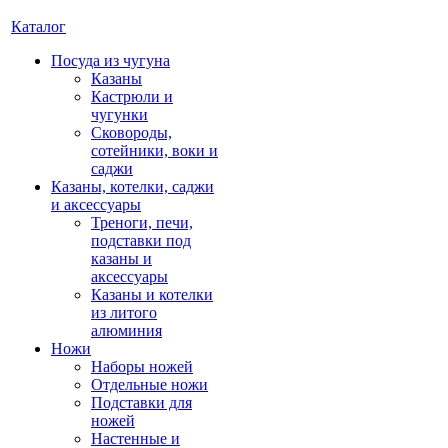
Каталог
Посуда из чугуна
Казаны
Кастрюли и
чугунки
Сковороды,
сотейники, воки и
саджи
Казаны, котелки, саджи
и аксессуары
Треноги, печи,
подставки под
казаны и
аксессуары
Казаны и котелки
из литого
алюминия
Ножи
Наборы ножей
Отдельные ножи
Подставки для
ножей
Настенные и