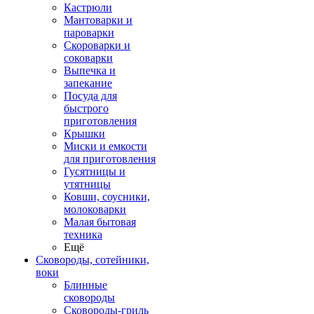
Кастрюли
Мантоварки и
пароварки
Скороварки и
соковарки
Выпечка и
запекание
Посуда для
быстрого
приготовления
Крышки
Миски и емкости
для приготовления
Гусятницы и
утятницы
Ковши, соусники,
молоковарки
Малая бытовая
техника
Ещё
Сковороды, сотейники,
воки
Блинные
сковороды
Сковороды-гриль