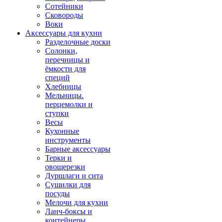
Сотейники
Сковороды
Воки
Аксессуары для кухни
Разделочные доски
Солонки,
перечницы и
ёмкости для
специй
Хлебницы
Мельницы.
перцемолки и
ступки
Весы
Кухонные
инструменты
Барные аксессуары
Терки и
овощерезки
Дуршлаги и сита
Сушилки для
посуды
Мелочи для кухни
Ланч-боксы и
контейнеры