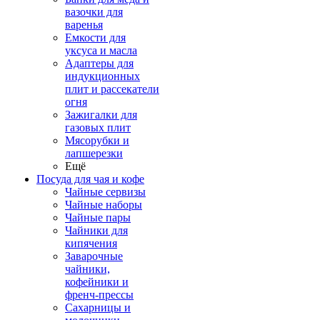
вазочки для
варенья
Емкости для
уксуса и масла
Адаптеры для
индукционных
плит и рассекатели
огня
Зажигалки для
газовых плит
Мясорубки и
лапшерезки
Ещё
Посуда для чая и кофе
Чайные сервизы
Чайные наборы
Чайные пары
Чайники для
кипячения
Заварочные
чайники,
кофейники и
френч-прессы
Сахарницы и