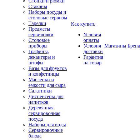
Стопки и рюмки
Стаканы
Наборы посуды и
столовые сервизы
Тарелки
Как купить
Предметы
сервировки
Условия
Столовые
оплаты
приборы
Условия
Магазины
Брен
Графины,
доставки
декантеры и
Гарантия
штофы
на товар
Вазы для фруктов
и конфетницы
Масленки и
емкости для сыра
Салатники
Диспенсеры для
напитков
Деревянная
сервировочная
посуда
Наборы для воды
Сервировочные
блюда