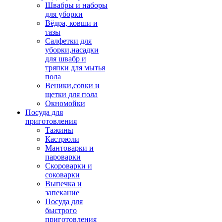
Швабры и наборы
для уборки
Вёдра, ковши и
тазы
Салфетки для
уборки,насадки
для швабр и
тряпки для мытья
пола
Веники,совки и
щетки для пола
Окномойки
Посуда для
приготовления
Тажины
Кастрюли
Мантоварки и
пароварки
Скороварки и
соковарки
Выпечка и
запекание
Посуда для
быстрого
приготовления