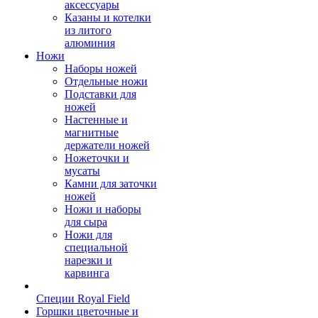
аксессуары
Казаны и котелки
из литого
алюминия
Ножи
Наборы ножей
Отдельные ножи
Подставки для
ножей
Настенные и
магнитные
держатели ножей
Ножеточки и
мусаты
Камни для заточки
ножей
Ножи и наборы
для сыра
Ножи для
специальной
нарезки и
карвинга
Специи Royal Field
Горшки цветочные и