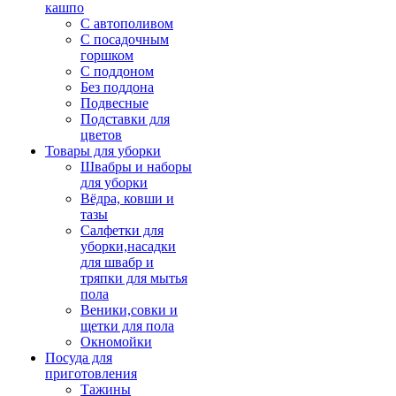
кашпо
С автополивом
С посадочным
горшком
С поддоном
Без поддона
Подвесные
Подставки для
цветов
Товары для уборки
Швабры и наборы
для уборки
Вёдра, ковши и
тазы
Салфетки для
уборки,насадки
для швабр и
тряпки для мытья
пола
Веники,совки и
щетки для пола
Окномойки
Посуда для
приготовления
Тажины