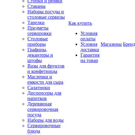
Стопки и рюмки
Стаканы
Наборы посуды и
столовые сервизы
Тарелки
Как купить
Предметы
сервировки
Условия
Столовые
оплаты
приборы
Условия
Магазины
Брен
Графины,
доставки
декантеры и
Гарантия
штофы
на товар
Вазы для фруктов
и конфетницы
Масленки и
емкости для сыра
Салатники
Диспенсеры для
напитков
Деревянная
сервировочная
посуда
Наборы для воды
Сервировочные
блюда