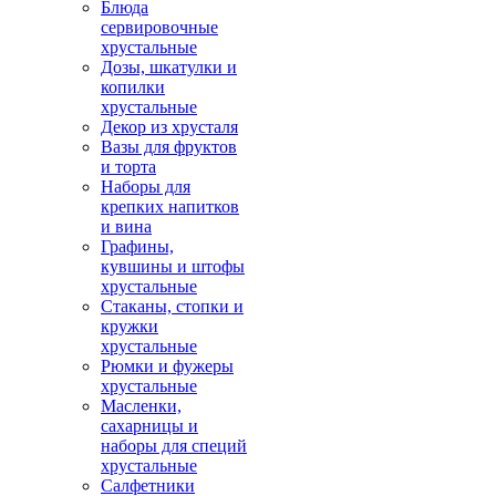
Блюда
сервировочные
хрустальные
Дозы, шкатулки и
копилки
хрустальные
Декор из хрусталя
Вазы для фруктов
и торта
Наборы для
крепких напитков
и вина
Графины,
кувшины и штофы
хрустальные
Стаканы, стопки и
кружки
хрустальные
Рюмки и фужеры
хрустальные
Масленки,
сахарницы и
наборы для специй
хрустальные
Салфетники