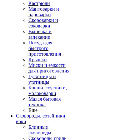
Кастрюли
Мантоварки и
пароварки
Скороварки и
соковарки
Выпечка и
запекание
Посуда для
быстрого
приготовления
Крышки
Миски и емкости
для приготовления
Гусятницы и
утятницы
Ковши, соусники,
молоковарки
Малая бытовая
техника
Ещё
Сковороды, сотейники,
воки
Блинные
сковороды
Сковороды-гриль