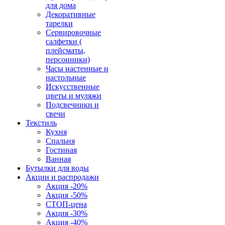
для дома
Декоративные
тарелки
Сервировочные
салфетки (
плейсматы,
персонники)
Часы настенные и
настольные
Искусственные
цветы и муляжи
Подсвечники и
свечи
Текстиль
Кухня
Спальня
Гостиная
Ванная
Бутылки для воды
Акции и распродажи
Акция -20%
Акция -50%
СТОП-цена
Акция -30%
Акция -40%