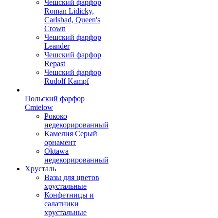
Чешский фарфор
Roman Lidicky,
Carlsbad, Queen's
Crown
Чешский фарфор
Leander
Чешский фарфор
Repast
Чешский фарфор
Rudolf Kampf
Польский фарфор
Сmielow
Рококо
недекорированный
Камелия Серый
орнамент
Oktawa
недекорированный
Хрусталь
Вазы для цветов
хрустальные
Конфетницы и
салатники
хрустальные