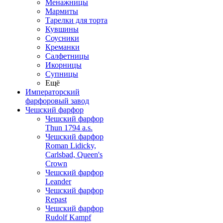
Менажницы
Мармиты
Тарелки для торта
Кувшины
Соусники
Креманки
Салфетницы
Икорницы
Супницы
Ещё
Императорский
фарфоровый завод
Чешский фарфор
Чешский фарфор
Thun 1794 a.s.
Чешский фарфор
Roman Lidicky,
Carlsbad, Queen's
Crown
Чешский фарфор
Leander
Чешский фарфор
Repast
Чешский фарфор
Rudolf Kampf