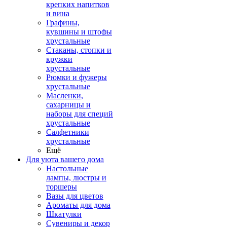
крепких напитков
и вина
Графины,
кувшины и штофы
хрустальные
Стаканы, стопки и
кружки
хрустальные
Рюмки и фужеры
хрустальные
Масленки,
сахарницы и
наборы для специй
хрустальные
Салфетники
хрустальные
Ещё
Для уюта вашего дома
Настольные
лампы, люстры и
торшеры
Вазы для цветов
Ароматы для дома
Шкатулки
Сувениры и декор