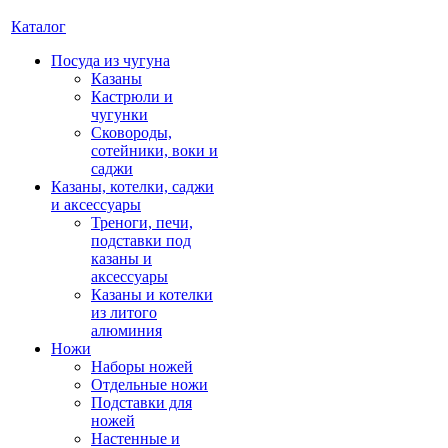
Каталог
Посуда из чугуна
Казаны
Кастрюли и
чугунки
Сковороды,
сотейники, воки и
саджи
Казаны, котелки, саджи
и аксессуары
Треноги, печи,
подставки под
казаны и
аксессуары
Казаны и котелки
из литого
алюминия
Ножи
Наборы ножей
Отдельные ножи
Подставки для
ножей
Настенные и