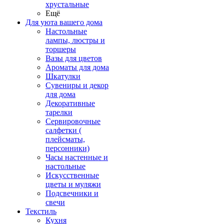
хрустальные
Ещё
Для уюта вашего дома
Настольные
лампы, люстры и
торшеры
Вазы для цветов
Ароматы для дома
Шкатулки
Сувениры и декор
для дома
Декоративные
тарелки
Сервировочные
салфетки (
плейсматы,
персонники)
Часы настенные и
настольные
Искусственные
цветы и муляжи
Подсвечники и
свечи
Текстиль
Кухня