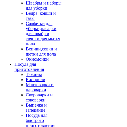
Швабры и наборы
для уборки
Вёдра, ковши и
тазы
Салфетки для
уборки,насадки
для швабр и
тряпки для мытья
пола
Веники,совки и
щетки для пола
Окномойки
Посуда для
приготовления
Тажины
Кастрюли
Мантоварки и
пароварки
Скороварки и
соковарки
Выпечка и
запекание
Посуда для
быстрого
приготовления