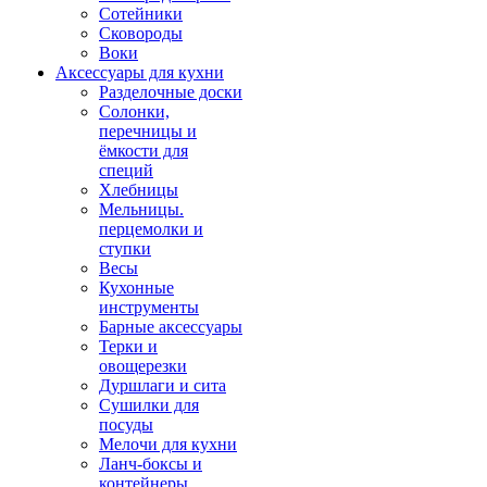
Сотейники
Сковороды
Воки
Аксессуары для кухни
Разделочные доски
Солонки,
перечницы и
ёмкости для
специй
Хлебницы
Мельницы.
перцемолки и
ступки
Весы
Кухонные
инструменты
Барные аксессуары
Терки и
овощерезки
Дуршлаги и сита
Сушилки для
посуды
Мелочи для кухни
Ланч-боксы и
контейнеры