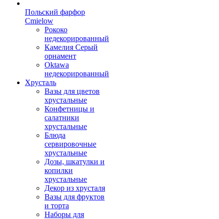
Польский фарфор
Сmielow
Рококо
недекорированный
Камелия Серый
орнамент
Oktawa
недекорированный
Хрусталь
Вазы для цветов
хрустальные
Конфетницы и
салатники
хрустальные
Блюда
сервировочные
хрустальные
Дозы, шкатулки и
копилки
хрустальные
Декор из хрусталя
Вазы для фруктов
и торта
Наборы для