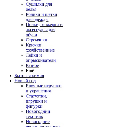
Сушилки для
белья
Ролики и щетки
для одежды
Полки, этажерки и
аксессуары для
обуви
Стремянки
Крючки
хозяйственные
Лейки и
опрыскиватели
Разное
Ещё
Бытовая химия
Новый год
Елочные игрушки
и украшения
Статуэтки,
игрушки и
фигурки
Новогодний
текстиль
Новогодние
венки, ветки, ели