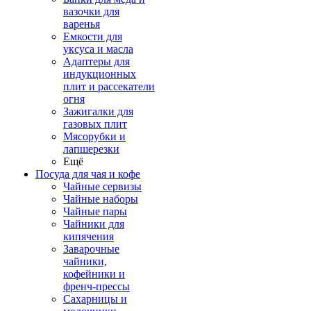
вазочки для
варенья
Емкости для
уксуса и масла
Адаптеры для
индукционных
плит и рассекатели
огня
Зажигалки для
газовых плит
Мясорубки и
лапшерезки
Ещё
Посуда для чая и кофе
Чайные сервизы
Чайные наборы
Чайные пары
Чайники для
кипячения
Заварочные
чайники,
кофейники и
френч-прессы
Сахарницы и