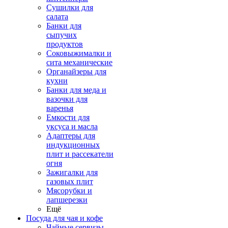
Сушилки для
салата
Банки для
сыпучих
продуктов
Соковыжималки и
сита механические
Органайзеры для
кухни
Банки для меда и
вазочки для
варенья
Емкости для
уксуса и масла
Адаптеры для
индукционных
плит и рассекатели
огня
Зажигалки для
газовых плит
Мясорубки и
лапшерезки
Ещё
Посуда для чая и кофе
Чайные сервизы