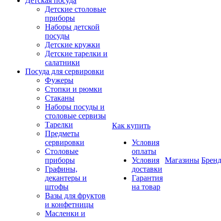
Детская посуда
Детские столовые
приборы
Наборы детской
посуды
Детские кружки
Детские тарелки и
салатники
Посуда для сервировки
Фужеры
Стопки и рюмки
Стаканы
Наборы посуды и
столовые сервизы
Тарелки
Как купить
Предметы
сервировки
Условия
Столовые
оплаты
приборы
Условия
Магазины
Брен
Графины,
доставки
декантеры и
Гарантия
штофы
на товар
Вазы для фруктов
и конфетницы
Масленки и