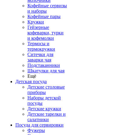
молочники
Кофейные сервизы
и наборы
Кофейные пары
Кружки
Гейзерные
кофеварки, турки
и кофемолки
Термосы и
термокружки
Ситечки для
заварки чая
Подстаканники
Шкатулки для чая
Ещё
Детская посуда
Детские столовые
приборы
Наборы детской
посуды
Детские кружки
Детские тарелки и
салатники
Посуда для сервировки
Фужеры