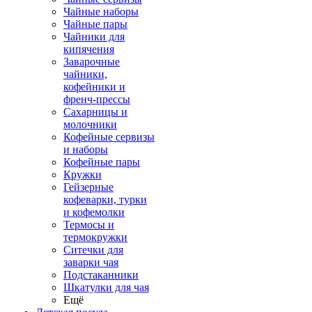
Чайные наборы
Чайные пары
Чайники для
кипячения
Заварочные
чайники,
кофейники и
френч-прессы
Сахарницы и
молочники
Кофейные сервизы
и наборы
Кофейные пары
Кружки
Гейзерные
кофеварки, турки
и кофемолки
Термосы и
термокружки
Ситечки для
заварки чая
Подстаканники
Шкатулки для чая
Ещё