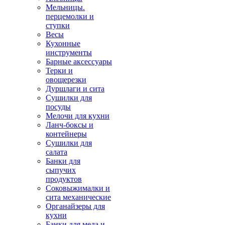
Мельницы.
перцемолки и
ступки
Весы
Кухонные
инструменты
Барные аксессуары
Терки и
овощерезки
Дуршлаги и сита
Сушилки для
посуды
Мелочи для кухни
Ланч-боксы и
контейнеры
Сушилки для
салата
Банки для
сыпучих
продуктов
Соковыжималки и
сита механические
Органайзеры для
кухни
Банки для меда и