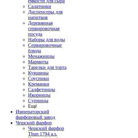
емкости для сыра
Салатники
Диспенсеры для
напитков
Деревянная
сервировочная
посуда
Наборы для воды
Сервировочные
блюда
Менажницы
Мармиты
Тарелки для торта
Кувшины
Соусники
Креманки
Салфетницы
Икорницы
Супницы
Ещё
Императорский
фарфоровый завод
Чешский фарфор
Чешский фарфор
Thun 1794 a.s.