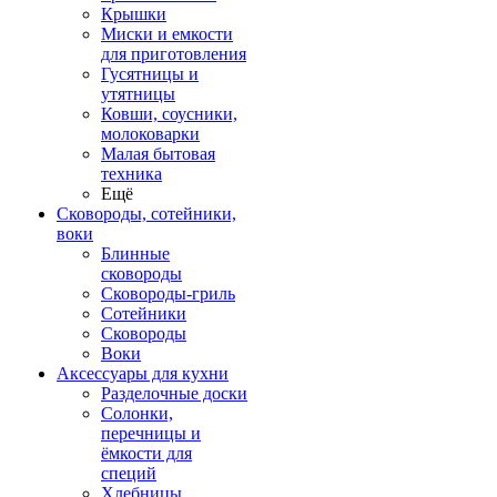
Крышки
Миски и емкости
для приготовления
Гусятницы и
утятницы
Ковши, соусники,
молоковарки
Малая бытовая
техника
Ещё
Сковороды, сотейники,
воки
Блинные
сковороды
Сковороды-гриль
Сотейники
Сковороды
Воки
Аксессуары для кухни
Разделочные доски
Солонки,
перечницы и
ёмкости для
специй
Хлебницы