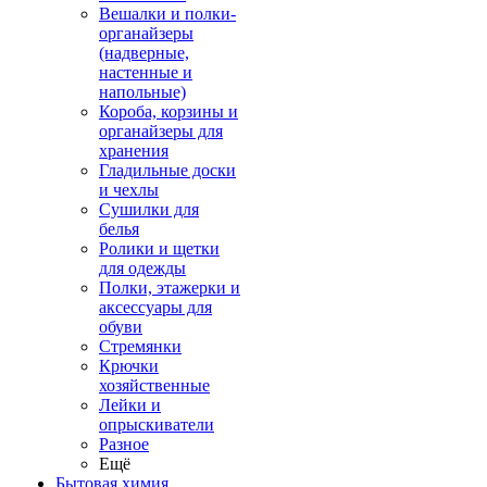
Вешалки и полки-
органайзеры
(надверные,
настенные и
напольные)
Короба, корзины и
органайзеры для
хранения
Гладильные доски
и чехлы
Сушилки для
белья
Ролики и щетки
для одежды
Полки, этажерки и
аксессуары для
обуви
Стремянки
Крючки
хозяйственные
Лейки и
опрыскиватели
Разное
Ещё
Бытовая химия