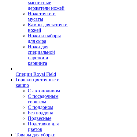
магнитные
держатели ножей
Ножеточки и
мусаты
Камни для заточки
ножей
Ножи и наборы
для сыра
Ножи для
специальной
нарезки и
карвинга
Специи Royal Field
Горшки цветочные и
кашпо
С автополивом
С посадочным
горшком
С поддоном
Без поддона
Подвесные
Подставки для
цветов
Товары для уборки