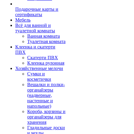
Подарочные карты и
сертификаты
Мебель
Всё для ванной и
туалетной комнаты
Ванная комната
Туалетная комната
Клеенка и скатерти
ПВХ
Скатерти ПВХ
Клеенка рулонная
Хозяйственные мелочи
Сумки и
косметички
Вешалки и полки-
органайзеры
(надверные,
настенные и
напольные)
Короба, корзины и
органайзеры для
хранения
Гладильные доски
и чехлы