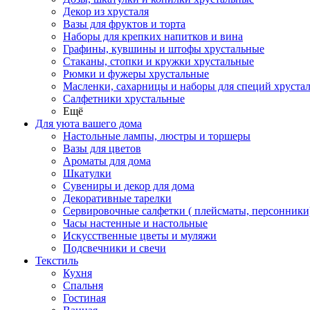
Декор из хрусталя
Вазы для фруктов и торта
Наборы для крепких напитков и вина
Графины, кувшины и штофы хрустальные
Стаканы, стопки и кружки хрустальные
Рюмки и фужеры хрустальные
Масленки, сахарницы и наборы для специй хруста
Салфетники хрустальные
Ещё
Для уюта вашего дома
Настольные лампы, люстры и торшеры
Вазы для цветов
Ароматы для дома
Шкатулки
Сувениры и декор для дома
Декоративные тарелки
Сервировочные салфетки ( плейсматы, персонники
Часы настенные и настольные
Искусственные цветы и муляжи
Подсвечники и свечи
Текстиль
Кухня
Спальня
Гостиная