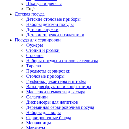
Шкатулки для чая
Ещё
Детская посуда
Детские столовые приборы
Наборы детской посуды
Детские кружки
Детские тарелки и салатники
Посуда для сервировки
Фужеры
Стопки и рюмки
Стаканы
Наборы посуды и столовые сервизы
Тарелки
Предметы сервировки
Столовые приборы
Графины, декантеры и штофы
Вазы для фруктов и конфетницы
Масленки и емкости для сыра
Салатники
Диспенсеры для напитков
Деревянная сервировочная посуда
Наборы для воды
Сервировочные блюда
Менажницы
Мармиты