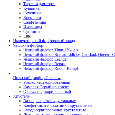
Тарелки для торта
Кувшины
Соусники
Креманки
Салфетницы
Икорницы
Супницы
Ещё
Императорский фарфоровый завод
Чешский фарфор
Чешский фарфор Thun 1794 a.s.
Чешский фарфор Roman Lidicky, Carlsbad, Queen's 
Чешский фарфор Leander
Чешский фарфор Repast
Чешский фарфор Rudolf Kampf
Польский фарфор Сmielow
Рококо недекорированный
Камелия Серый орнамент
Oktawa недекорированный
Хрусталь
Вазы для цветов хрустальные
Конфетницы и салатники хрустальные
Блюда сервировочные хрустальные
Дозы, шкатулки и копилки хрустальные