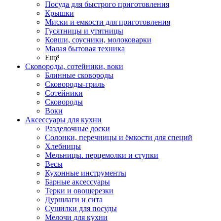
Посуда для быстрого приготовления
Крышки
Миски и емкости для приготовления
Гусятницы и утятницы
Ковши, соусники, молоковарки
Малая бытовая техника
Ещё
Сковороды, сотейники, воки
Блинные сковороды
Сковороды-гриль
Сотейники
Сковороды
Воки
Аксессуары для кухни
Разделочные доски
Солонки, перечницы и ёмкости для специй
Хлебницы
Мельницы. перцемолки и ступки
Весы
Кухонные инструменты
Барные аксессуары
Терки и овощерезки
Дуршлаги и сита
Сушилки для посуды
Мелочи для кухни