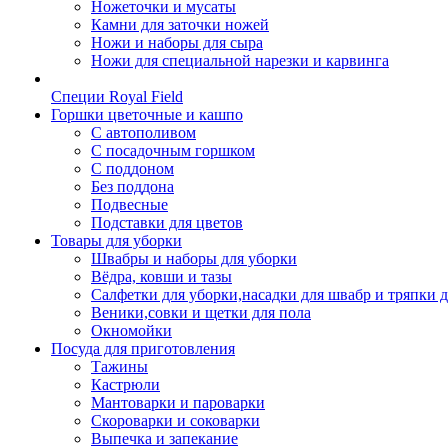
Ножеточки и мусаты
Камни для заточки ножей
Ножи и наборы для сыра
Ножи для специальной нарезки и карвинга
Специи Royal Field
Горшки цветочные и кашпо
С автополивом
С посадочным горшком
С поддоном
Без поддона
Подвесные
Подставки для цветов
Товары для уборки
Швабры и наборы для уборки
Вёдра, ковши и тазы
Салфетки для уборки,насадки для швабр и тряпки 
Веники,совки и щетки для пола
Окномойки
Посуда для приготовления
Тажины
Кастрюли
Мантоварки и пароварки
Скороварки и соковарки
Выпечка и запекание