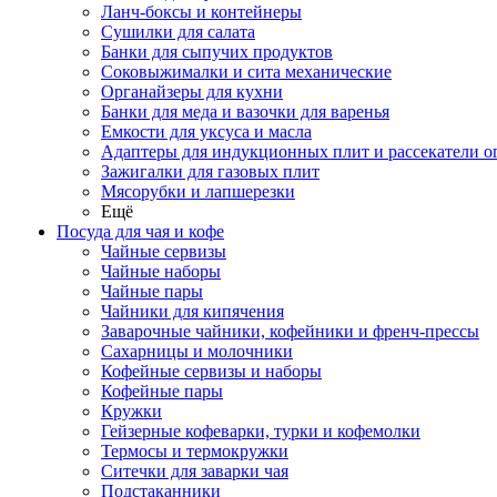
Ланч-боксы и контейнеры
Сушилки для салата
Банки для сыпучих продуктов
Соковыжималки и сита механические
Органайзеры для кухни
Банки для меда и вазочки для варенья
Емкости для уксуса и масла
Адаптеры для индукционных плит и рассекатели о
Зажигалки для газовых плит
Мясорубки и лапшерезки
Ещё
Посуда для чая и кофе
Чайные сервизы
Чайные наборы
Чайные пары
Чайники для кипячения
Заварочные чайники, кофейники и френч-прессы
Сахарницы и молочники
Кофейные сервизы и наборы
Кофейные пары
Кружки
Гейзерные кофеварки, турки и кофемолки
Термосы и термокружки
Ситечки для заварки чая
Подстаканники