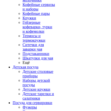
молочники
Кофейные сервизы
и наборы
Кофейные пары
Кружки
Гейзерные
кофеварки, турки
и кофемолки
Термосы и
термокружки
Ситечки для
заварки чая
Подстаканники
Шкатулки для чая
Ещё
Детская посуда
Детские столовые
приборы
Наборы детской
посуды
Детские кружки
Детские тарелки и
салатники
Посуда для сервировки
Фужеры