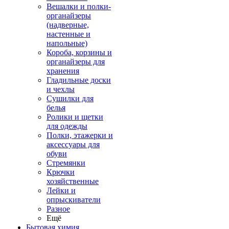
Вешалки и полки-
органайзеры
(надверные,
настенные и
напольные)
Короба, корзины и
органайзеры для
хранения
Гладильные доски
и чехлы
Сушилки для
белья
Ролики и щетки
для одежды
Полки, этажерки и
аксессуары для
обуви
Стремянки
Крючки
хозяйственные
Лейки и
опрыскиватели
Разное
Ещё
Бытовая химия