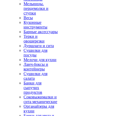
Мельницы.
перцемолки и
ступки
Весы
Кухонные
инструменты
Барные аксессуары
Терки и
овощерезки
Дуршлаги и сита
Сушилки для
посуды
Мелочи для кухни
Ланч-боксы и
контейнеры
Сушилки для
салата
Банки для
сыпучих
продуктов
Соковыжималки и
сита механические
Органайзеры для
кухни
Банки для меда и