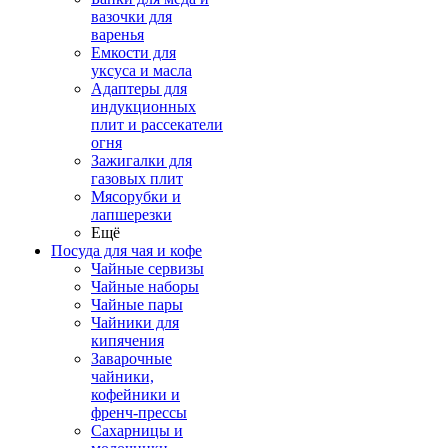
вазочки для
варенья
Емкости для
уксуса и масла
Адаптеры для
индукционных
плит и рассекатели
огня
Зажигалки для
газовых плит
Мясорубки и
лапшерезки
Ещё
Посуда для чая и кофе
Чайные сервизы
Чайные наборы
Чайные пары
Чайники для
кипячения
Заварочные
чайники,
кофейники и
френч-прессы
Сахарницы и