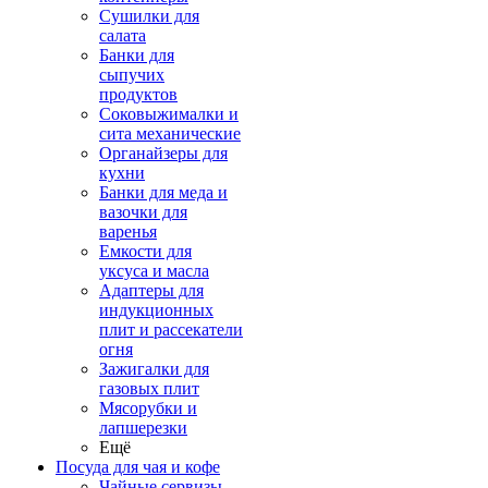
Сушилки для
салата
Банки для
сыпучих
продуктов
Соковыжималки и
сита механические
Органайзеры для
кухни
Банки для меда и
вазочки для
варенья
Емкости для
уксуса и масла
Адаптеры для
индукционных
плит и рассекатели
огня
Зажигалки для
газовых плит
Мясорубки и
лапшерезки
Ещё
Посуда для чая и кофе
Чайные сервизы