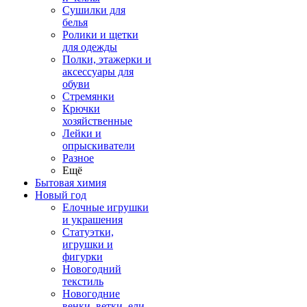
Сушилки для
белья
Ролики и щетки
для одежды
Полки, этажерки и
аксессуары для
обуви
Стремянки
Крючки
хозяйственные
Лейки и
опрыскиватели
Разное
Ещё
Бытовая химия
Новый год
Елочные игрушки
и украшения
Статуэтки,
игрушки и
фигурки
Новогодний
текстиль
Новогодние
венки, ветки, ели