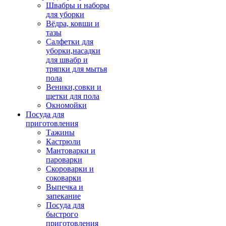
Швабры и наборы
для уборки
Вёдра, ковши и
тазы
Салфетки для
уборки,насадки
для швабр и
тряпки для мытья
пола
Веники,совки и
щетки для пола
Окномойки
Посуда для
приготовления
Тажины
Кастрюли
Мантоварки и
пароварки
Скороварки и
соковарки
Выпечка и
запекание
Посуда для
быстрого
приготовления