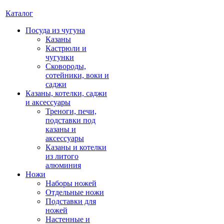
Каталог
Посуда из чугуна
Казаны
Кастрюли и
чугунки
Сковороды,
сотейники, воки и
саджи
Казаны, котелки, саджи
и аксессуары
Треноги, печи,
подставки под
казаны и
аксессуары
Казаны и котелки
из литого
алюминия
Ножи
Наборы ножей
Отдельные ножи
Подставки для
ножей
Настенные и