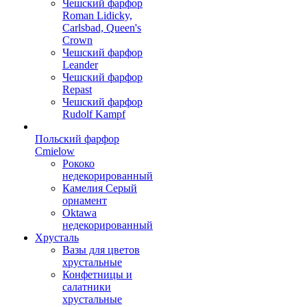
Чешский фарфор
Roman Lidicky,
Carlsbad, Queen's
Crown
Чешский фарфор
Leander
Чешский фарфор
Repast
Чешский фарфор
Rudolf Kampf
Польский фарфор
Сmielow
Рококо
недекорированный
Камелия Серый
орнамент
Oktawa
недекорированный
Хрусталь
Вазы для цветов
хрустальные
Конфетницы и
салатники
хрустальные