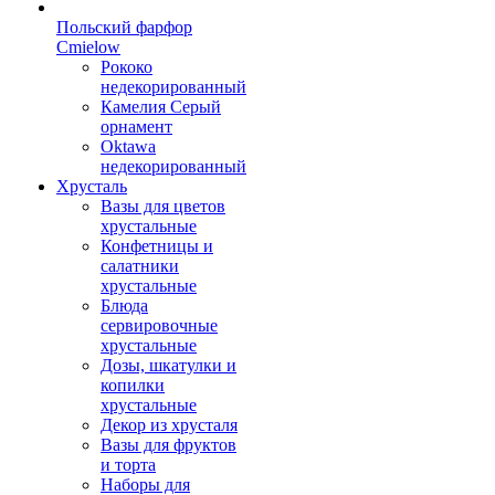
Польский фарфор
Сmielow
Рококо
недекорированный
Камелия Серый
орнамент
Oktawa
недекорированный
Хрусталь
Вазы для цветов
хрустальные
Конфетницы и
салатники
хрустальные
Блюда
сервировочные
хрустальные
Дозы, шкатулки и
копилки
хрустальные
Декор из хрусталя
Вазы для фруктов
и торта
Наборы для