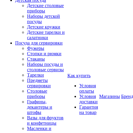
Детская посуда
Детские столовые
приборы
Наборы детской
посуды
Детские кружки
Детские тарелки и
салатники
Посуда для сервировки
Фужеры
Стопки и рюмки
Стаканы
Наборы посуды и
столовые сервизы
Тарелки
Как купить
Предметы
сервировки
Условия
Столовые
оплаты
приборы
Условия
Магазины
Брен
Графины,
доставки
декантеры и
Гарантия
штофы
на товар
Вазы для фруктов
и конфетницы
Масленки и