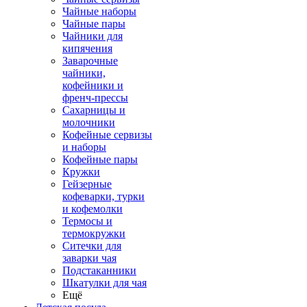
Чайные наборы
Чайные пары
Чайники для
кипячения
Заварочные
чайники,
кофейники и
френч-прессы
Сахарницы и
молочники
Кофейные сервизы
и наборы
Кофейные пары
Кружки
Гейзерные
кофеварки, турки
и кофемолки
Термосы и
термокружки
Ситечки для
заварки чая
Подстаканники
Шкатулки для чая
Ещё