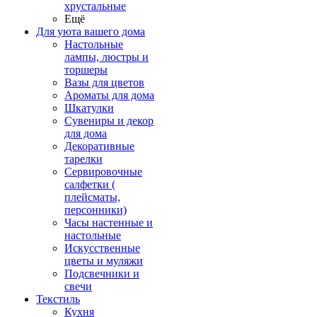
хрустальные
Ещё
Для уюта вашего дома
Настольные
лампы, люстры и
торшеры
Вазы для цветов
Ароматы для дома
Шкатулки
Сувениры и декор
для дома
Декоративные
тарелки
Сервировочные
салфетки (
плейсматы,
персонники)
Часы настенные и
настольные
Искусственные
цветы и муляжи
Подсвечники и
свечи
Текстиль
Кухня