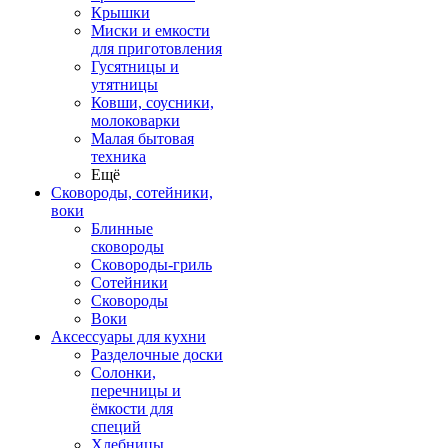
Крышки
Миски и емкости
для приготовления
Гусятницы и
утятницы
Ковши, соусники,
молоковарки
Малая бытовая
техника
Ещё
Сковороды, сотейники,
воки
Блинные
сковороды
Сковороды-гриль
Сотейники
Сковороды
Воки
Аксессуары для кухни
Разделочные доски
Солонки,
перечницы и
ёмкости для
специй
Хлебницы