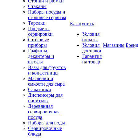
Стопки и рюмки
Стаканы
Наборы посуды и
столовые сервизы
Тарелки
Как купить
Предметы
сервировки
Условия
Столовые
оплаты
приборы
Условия
Магазины
Брен
Графины,
доставки
декантеры и
Гарантия
штофы
на товар
Вазы для фруктов
и конфетницы
Масленки и
емкости для сыра
Салатники
Диспенсеры для
напитков
Деревянная
сервировочная
посуда
Наборы для воды
Сервировочные
блюда