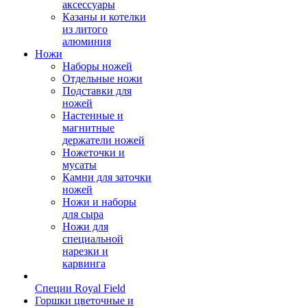
аксессуары
Казаны и котелки
из литого
алюминия
Ножи
Наборы ножей
Отдельные ножи
Подставки для
ножей
Настенные и
магнитные
держатели ножей
Ножеточки и
мусаты
Камни для заточки
ножей
Ножи и наборы
для сыра
Ножи для
специальной
нарезки и
карвинга
Специи Royal Field
Горшки цветочные и