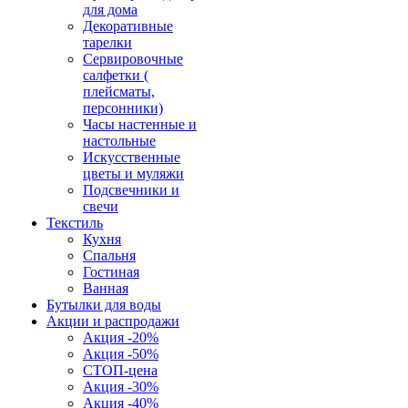
для дома
Декоративные
тарелки
Сервировочные
салфетки (
плейсматы,
персонники)
Часы настенные и
настольные
Искусственные
цветы и муляжи
Подсвечники и
свечи
Текстиль
Кухня
Спальня
Гостиная
Ванная
Бутылки для воды
Акции и распродажи
Акция -20%
Акция -50%
СТОП-цена
Акция -30%
Акция -40%