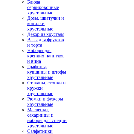
Блюда
сервировочные
хрустальные
Дозы, шкатулки и
копилки
хрустальные
Декор из хрусталя
Вазы для фруктов
и торта
Наборы для
крепких напитков
и вина
Графины,
кувшины и штофы
хрустальные
Стаканы, стопки и
кружки
хрустальные
Рюмки и фужеры
хрустальные
Масленки,
сахарницы и
наборы для специй
хрустальные
Салфетники