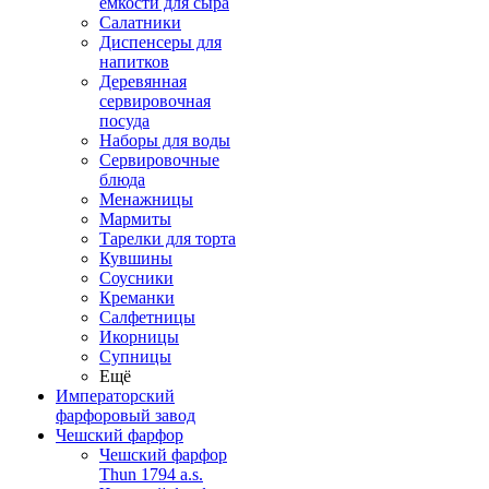
емкости для сыра
Салатники
Диспенсеры для
напитков
Деревянная
сервировочная
посуда
Наборы для воды
Сервировочные
блюда
Менажницы
Мармиты
Тарелки для торта
Кувшины
Соусники
Креманки
Салфетницы
Икорницы
Супницы
Ещё
Императорский
фарфоровый завод
Чешский фарфор
Чешский фарфор
Thun 1794 a.s.