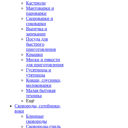
Кастрюли
Мантоварки и
пароварки
Скороварки и
соковарки
Выпечка и
запекание
Посуда для
быстрого
приготовления
Крышки
Миски и емкости
для приготовления
Гусятницы и
утятницы
Ковши, соусники,
молоковарки
Малая бытовая
техника
Ещё
Сковороды, сотейники,
воки
Блинные
сковороды
Сковороды-гриль