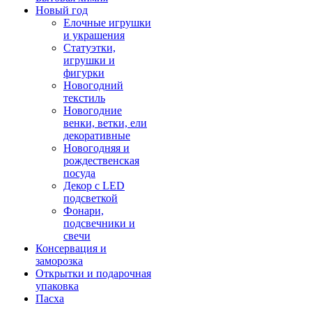
Новый год
Елочные игрушки
и украшения
Статуэтки,
игрушки и
фигурки
Новогодний
текстиль
Новогодние
венки, ветки, ели
декоративные
Новогодняя и
рождественская
посуда
Декор с LED
подсветкой
Фонари,
подсвечники и
свечи
Консервация и
заморозка
Открытки и подарочная
упаковка
Пасха