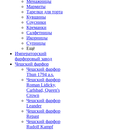
Менажницы
Мармиты
Тарелки для торта
Кувшины
Соусники
Креманки
Салфетницы
Икорницы
Супницы
Ещё
Императорский
фарфоровый завод
Чешский фарфор
Чешский фарфор
Thun 1794 a.s.
Чешский фарфор
Roman Lidicky,
Carlsbad, Queen's
Crown
Чешский фарфор
Leander
Чешский фарфор
Repast
Чешский фарфор
Rudolf Kampf