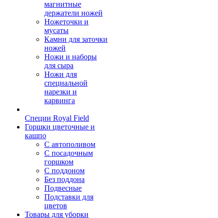
магнитные
держатели ножей
Ножеточки и
мусаты
Камни для заточки
ножей
Ножи и наборы
для сыра
Ножи для
специальной
нарезки и
карвинга
Специи Royal Field
Горшки цветочные и
кашпо
С автополивом
С посадочным
горшком
С поддоном
Без поддона
Подвесные
Подставки для
цветов
Товары для уборки