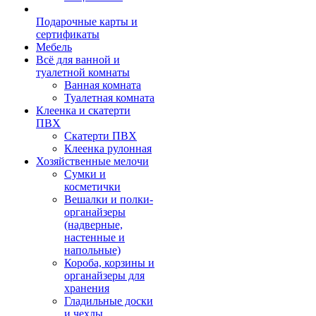
Подарочные карты и
сертификаты
Мебель
Всё для ванной и
туалетной комнаты
Ванная комната
Туалетная комната
Клеенка и скатерти
ПВХ
Скатерти ПВХ
Клеенка рулонная
Хозяйственные мелочи
Сумки и
косметички
Вешалки и полки-
органайзеры
(надверные,
настенные и
напольные)
Короба, корзины и
органайзеры для
хранения
Гладильные доски
и чехлы