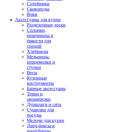
Сотейники
Сковороды
Воки
Аксессуары для кухни
Разделочные доски
Солонки,
перечницы и
ёмкости для
специй
Хлебницы
Мельницы.
перцемолки и
ступки
Весы
Кухонные
инструменты
Барные аксессуары
Терки и
овощерезки
Дуршлаги и сита
Сушилки для
посуды
Мелочи для кухни
Ланч-боксы и
контейнеры