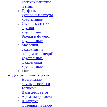
крепких напитков
и вина
Графины,
кувшины и штофы
хрустальные
Стаканы, стопки и
кружки
хрустальные
Рюмки и фужеры
хрустальные
Масленки,
сахарницы и
наборы для специй
хрустальные
Салфетники
хрустальные
Ещё
Для уюта вашего дома
Настольные
лампы, люстры и
торшеры
Вазы для цветов
Ароматы для дома
Шкатулки
Сувениры и декор