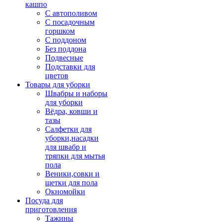
кашпо
С автополивом
С посадочным
горшком
С поддоном
Без поддона
Подвесные
Подставки для
цветов
Товары для уборки
Швабры и наборы
для уборки
Вёдра, ковши и
тазы
Салфетки для
уборки,насадки
для швабр и
тряпки для мытья
пола
Веники,совки и
щетки для пола
Окномойки
Посуда для
приготовления
Тажины