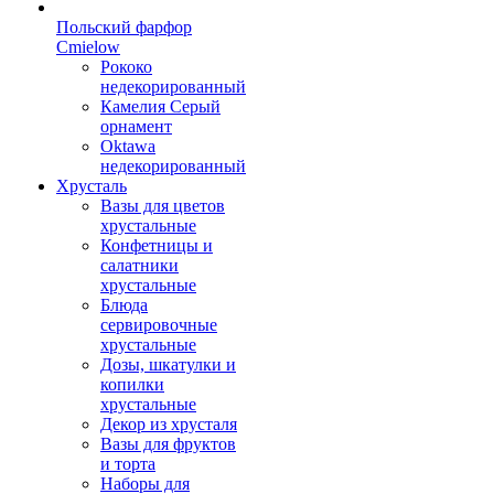
Польский фарфор
Сmielow
Рококо
недекорированный
Камелия Серый
орнамент
Oktawa
недекорированный
Хрусталь
Вазы для цветов
хрустальные
Конфетницы и
салатники
хрустальные
Блюда
сервировочные
хрустальные
Дозы, шкатулки и
копилки
хрустальные
Декор из хрусталя
Вазы для фруктов
и торта
Наборы для