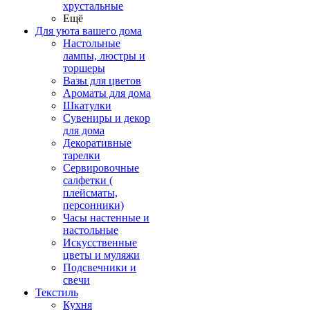
хрустальные
Ещё
Для уюта вашего дома
Настольные
лампы, люстры и
торшеры
Вазы для цветов
Ароматы для дома
Шкатулки
Сувениры и декор
для дома
Декоративные
тарелки
Сервировочные
салфетки (
плейсматы,
персонники)
Часы настенные и
настольные
Искусственные
цветы и муляжи
Подсвечники и
свечи
Текстиль
Кухня