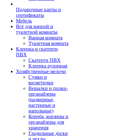
Подарочные карты и
сертификаты
Мебель
Всё для ванной и
туалетной комнаты
Ванная комната
Туалетная комната
Клеенка и скатерти
ПВХ
Скатерти ПВХ
Клеенка рулонная
Хозяйственные мелочи
Сумки и
косметички
Вешалки и полки-
органайзеры
(надверные,
настенные и
напольные)
Короба, корзины и
органайзеры для
хранения
Гладильные доски
и чехлы