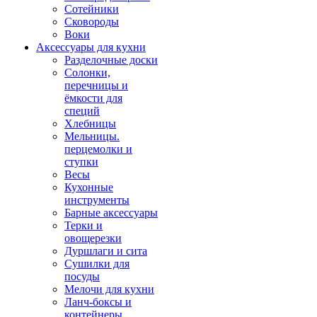
Сотейники
Сковороды
Воки
Аксессуары для кухни
Разделочные доски
Солонки,
перечницы и
ёмкости для
специй
Хлебницы
Мельницы.
перцемолки и
ступки
Весы
Кухонные
инструменты
Барные аксессуары
Терки и
овощерезки
Дуршлаги и сита
Сушилки для
посуды
Мелочи для кухни
Ланч-боксы и
контейнеры