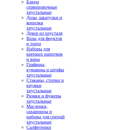
Блюда
сервировочные
хрустальные
Дозы, шкатулки и
копилки
хрустальные
Декор из хрусталя
Вазы для фруктов
и торта
Наборы для
крепких напитков
и вина
Графины,
кувшины и штофы
хрустальные
Стаканы, стопки и
кружки
хрустальные
Рюмки и фужеры
хрустальные
Масленки,
сахарницы и
наборы для специй
хрустальные
Салфетники