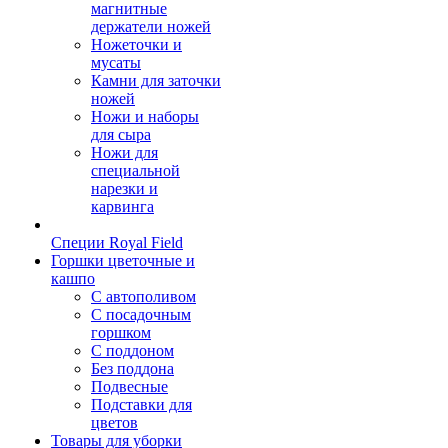
магнитные
держатели ножей
Ножеточки и
мусаты
Камни для заточки
ножей
Ножи и наборы
для сыра
Ножи для
специальной
нарезки и
карвинга
Специи Royal Field
Горшки цветочные и
кашпо
С автополивом
С посадочным
горшком
С поддоном
Без поддона
Подвесные
Подставки для
цветов
Товары для уборки