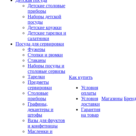
Детская посуда
Детские столовые
приборы
Наборы детской
посуды
Детские кружки
Детские тарелки и
салатники
Посуда для сервировки
Фужеры
Стопки и рюмки
Стаканы
Наборы посуды и
столовые сервизы
Тарелки
Как купить
Предметы
сервировки
Условия
Столовые
оплаты
приборы
Условия
Магазины
Брен
Графины,
доставки
декантеры и
Гарантия
штофы
на товар
Вазы для фруктов
и конфетницы
Масленки и