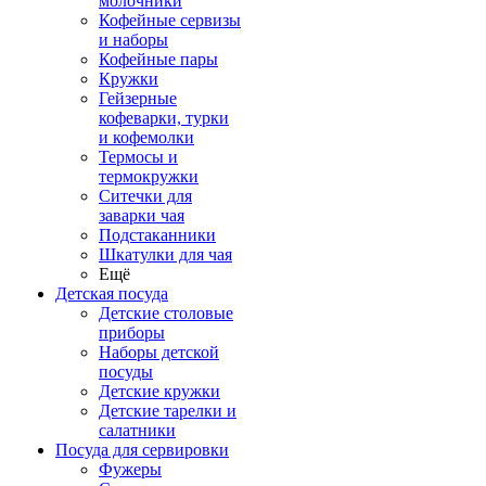
молочники
Кофейные сервизы
и наборы
Кофейные пары
Кружки
Гейзерные
кофеварки, турки
и кофемолки
Термосы и
термокружки
Ситечки для
заварки чая
Подстаканники
Шкатулки для чая
Ещё
Детская посуда
Детские столовые
приборы
Наборы детской
посуды
Детские кружки
Детские тарелки и
салатники
Посуда для сервировки
Фужеры