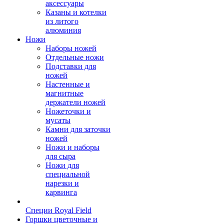
аксессуары
Казаны и котелки
из литого
алюминия
Ножи
Наборы ножей
Отдельные ножи
Подставки для
ножей
Настенные и
магнитные
держатели ножей
Ножеточки и
мусаты
Камни для заточки
ножей
Ножи и наборы
для сыра
Ножи для
специальной
нарезки и
карвинга
Специи Royal Field
Горшки цветочные и