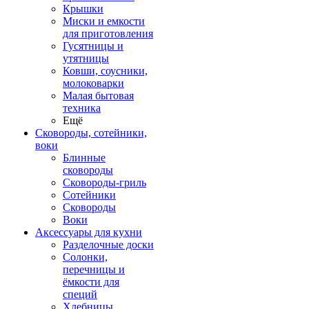
Крышки
Миски и емкости
для приготовления
Гусятницы и
утятницы
Ковши, соусники,
молоковарки
Малая бытовая
техника
Ещё
Сковороды, сотейники,
воки
Блинные
сковороды
Сковороды-гриль
Сотейники
Сковороды
Воки
Аксессуары для кухни
Разделочные доски
Солонки,
перечницы и
ёмкости для
специй
Хлебницы