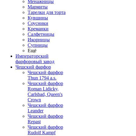
Менажницы
Мармиты
Тарелки для торта
Кувшины
Соусники
Креманки
Салфетницы
Икорницы
Супницы
Ещё
Императорский
фарфоровый завод
Чешский фарфор
Чешский фарфор
Thun 1794 a.s.
Чешский фарфор
Roman Lidicky,
Carlsbad, Queen's
Crown
Чешский фарфор
Leander
Чешский фарфор
Repast
Чешский фарфор
Rudolf Kampf