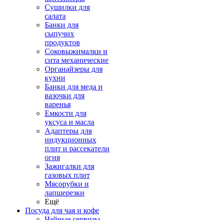
Сушилки для
салата
Банки для
сыпучих
продуктов
Соковыжималки и
сита механические
Органайзеры для
кухни
Банки для меда и
вазочки для
варенья
Емкости для
уксуса и масла
Адаптеры для
индукционных
плит и рассекатели
огня
Зажигалки для
газовых плит
Мясорубки и
лапшерезки
Ещё
Посуда для чая и кофе
Чайные сервизы