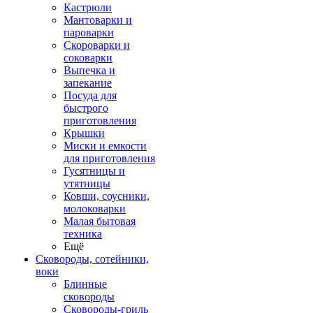
Кастрюли
Мантоварки и
пароварки
Скороварки и
соковарки
Выпечка и
запекание
Посуда для
быстрого
приготовления
Крышки
Миски и емкости
для приготовления
Гусятницы и
утятницы
Ковши, соусники,
молоковарки
Малая бытовая
техника
Ещё
Сковороды, сотейники,
воки
Блинные
сковороды
Сковороды-гриль