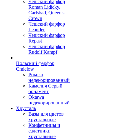
Чешский фарфор
Roman Lidicky,
Carlsbad, Queen's
Crown
Чешский фарфор
Leander
Чешский фарфор
Repast
Чешский фарфор
Rudolf Kampf
Польский фарфор
Сmielow
Рококо
недекорированный
Камелия Серый
орнамент
Oktawa
недекорированный
Хрусталь
Вазы для цветов
хрустальные
Конфетницы и
салатники
хрустальные