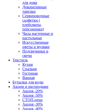
для дома
Декоративные
тарелки
Сервировочные
салфетки (
плейсматы,
персонники)
Часы настенные и
настольные
Искусственные
цветы и муляжи
Подсвечники и
свечи
Текстиль
Кухня
Спальня
Гостиная
Ванная
Бутылки для воды
Акции и распродажи
Акция -20%
Акция -50%
СТОП-цена
Акция -30%
Акция -40%