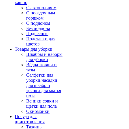
кашпо
С автополивом
С посадочным
горшком
С поддоном
Без поддона
Подвесные
Подставки для
цветов
Товары для уборки
Швабры и наборы
для уборки
Вёдра, ковши и
тазы
Салфетки для
уборки,насадки
для швабр и
тряпки для мытья
пола
Веники,совки и
щетки для пола
Окномойки
Посуда для
приготовления
Тажины