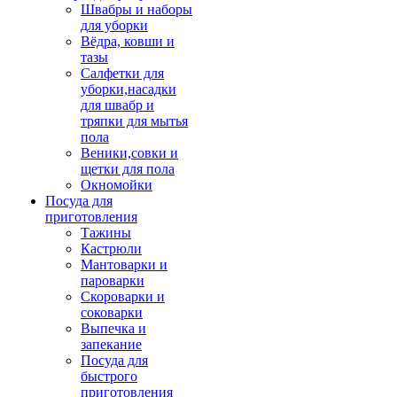
Швабры и наборы
для уборки
Вёдра, ковши и
тазы
Салфетки для
уборки,насадки
для швабр и
тряпки для мытья
пола
Веники,совки и
щетки для пола
Окномойки
Посуда для
приготовления
Тажины
Кастрюли
Мантоварки и
пароварки
Скороварки и
соковарки
Выпечка и
запекание
Посуда для
быстрого
приготовления