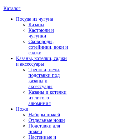
Каталог
Посуда из чугуна
Казаны
Кастрюли и
чугунки
Сковороды,
сотейники, воки и
саджи
Казаны, котелки, саджи
и аксессуары
Треноги, печи,
подставки под
казаны и
аксессуары
Казаны и котелки
из литого
алюминия
Ножи
Наборы ножей
Отдельные ножи
Подставки для
ножей
Настенные и