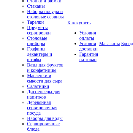
Стопки и рюмки
Стаканы
Наборы посуды и
столовые сервизы
Тарелки
Как купить
Предметы
сервировки
Условия
Столовые
оплаты
приборы
Условия
Магазины
Брен
Графины,
доставки
декантеры и
Гарантия
штофы
на товар
Вазы для фруктов
и конфетницы
Масленки и
емкости для сыра
Салатники
Диспенсеры для
напитков
Деревянная
сервировочная
посуда
Наборы для воды
Сервировочные
блюда