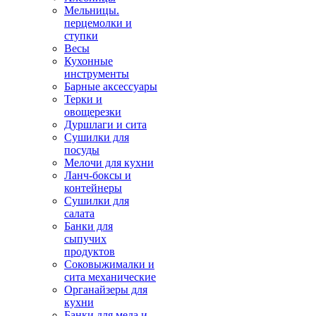
Мельницы.
перцемолки и
ступки
Весы
Кухонные
инструменты
Барные аксессуары
Терки и
овощерезки
Дуршлаги и сита
Сушилки для
посуды
Мелочи для кухни
Ланч-боксы и
контейнеры
Сушилки для
салата
Банки для
сыпучих
продуктов
Соковыжималки и
сита механические
Органайзеры для
кухни
Банки для меда и