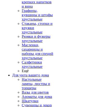
крепких напитков
и вина
Графины,
кувшины и штофы
хрустальные
Стаканы, стопки и
кружки
хрустальные
Рюмки и фужеры
хрустальные
Масленки,
сахарницы и
наборы для специй
хрустальные
Салфетники
хрустальные
Ещё
Для уюта вашего дома
Настольные
лампы, люстры и
торшеры
Вазы для цветов
Ароматы для дома
Шкатулки
Сувениры и декор