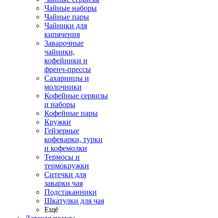
Чайные наборы
Чайные пары
Чайники для
кипячения
Заварочные
чайники,
кофейники и
френч-прессы
Сахарницы и
молочники
Кофейные сервизы
и наборы
Кофейные пары
Кружки
Гейзерные
кофеварки, турки
и кофемолки
Термосы и
термокружки
Ситечки для
заварки чая
Подстаканники
Шкатулки для чая
Ещё