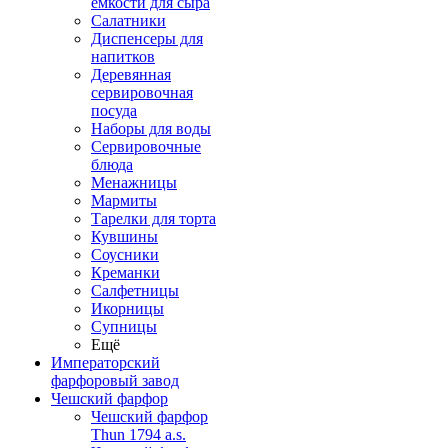
емкости для сыра
Салатники
Диспенсеры для
напитков
Деревянная
сервировочная
посуда
Наборы для воды
Сервировочные
блюда
Менажницы
Мармиты
Тарелки для торта
Кувшины
Соусники
Креманки
Салфетницы
Икорницы
Супницы
Ещё
Императорский
фарфоровый завод
Чешский фарфор
Чешский фарфор
Thun 1794 a.s.