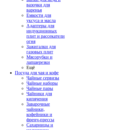
вазочки для
варенья
Емкости для
уксуса и масла
Адаптеры для
индукционных
плит и рассекатели
огня
Зажигалки для
газовых плит
Мясорубки и
лапшерезки
Ещё
Посуда для чая и кофе
Чайные сервизы
Чайные наборы
Чайные пары
Чайники для
кипячения
Заварочные
чайники,
кофейники и
френч-прессы
Сахарницы и