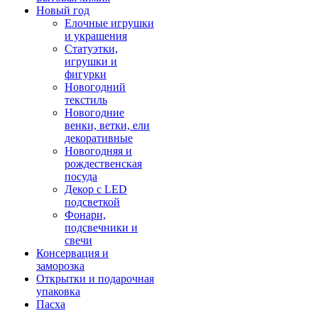
Новый год
Елочные игрушки
и украшения
Статуэтки,
игрушки и
фигурки
Новогодний
текстиль
Новогодние
венки, ветки, ели
декоративные
Новогодняя и
рождественская
посуда
Декор с LED
подсветкой
Фонари,
подсвечники и
свечи
Консервация и
заморозка
Открытки и подарочная
упаковка
Пасха