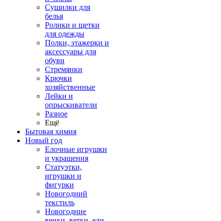
Сушилки для
белья
Ролики и щетки
для одежды
Полки, этажерки и
аксессуары для
обуви
Стремянки
Крючки
хозяйственные
Лейки и
опрыскиватели
Разное
Ещё
Бытовая химия
Новый год
Елочные игрушки
и украшения
Статуэтки,
игрушки и
фигурки
Новогодний
текстиль
Новогодние
венки, ветки, ели