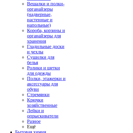
Вешалки и полки-
органайзеры
(надверные,
настенные и
напольные)
Короба, корзины и
органайзеры для
хранения
Гладильные доски
и чехлы
Сушилки для
белья
Ролики и щетки
для одежды
Полки, этажерки и
аксессуары для
обуви
Стремянки
Крючки
хозяйственные
Лейки и
опрыскиватели
Разное
Ещё
Бытовая химия