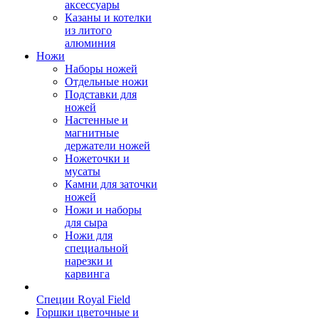
аксессуары
Казаны и котелки
из литого
алюминия
Ножи
Наборы ножей
Отдельные ножи
Подставки для
ножей
Настенные и
магнитные
держатели ножей
Ножеточки и
мусаты
Камни для заточки
ножей
Ножи и наборы
для сыра
Ножи для
специальной
нарезки и
карвинга
Специи Royal Field
Горшки цветочные и