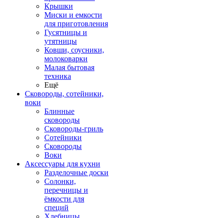
Крышки
Миски и емкости
для приготовления
Гусятницы и
утятницы
Ковши, соусники,
молоковарки
Малая бытовая
техника
Ещё
Сковороды, сотейники,
воки
Блинные
сковороды
Сковороды-гриль
Сотейники
Сковороды
Воки
Аксессуары для кухни
Разделочные доски
Солонки,
перечницы и
ёмкости для
специй
Хлебницы