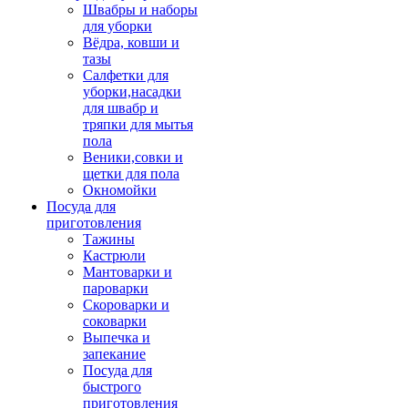
Швабры и наборы
для уборки
Вёдра, ковши и
тазы
Салфетки для
уборки,насадки
для швабр и
тряпки для мытья
пола
Веники,совки и
щетки для пола
Окномойки
Посуда для
приготовления
Тажины
Кастрюли
Мантоварки и
пароварки
Скороварки и
соковарки
Выпечка и
запекание
Посуда для
быстрого
приготовления