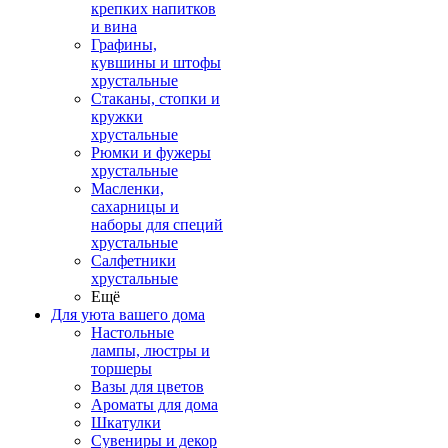
крепких напитков
и вина
Графины,
кувшины и штофы
хрустальные
Стаканы, стопки и
кружки
хрустальные
Рюмки и фужеры
хрустальные
Масленки,
сахарницы и
наборы для специй
хрустальные
Салфетники
хрустальные
Ещё
Для уюта вашего дома
Настольные
лампы, люстры и
торшеры
Вазы для цветов
Ароматы для дома
Шкатулки
Сувениры и декор