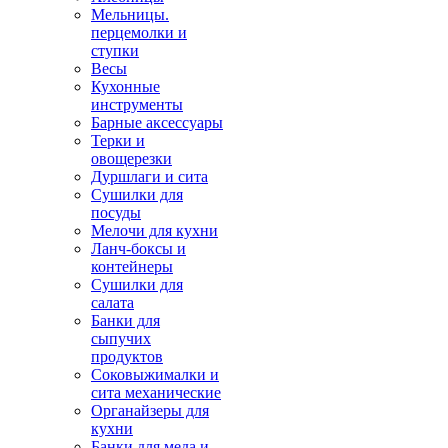
Мельницы.
перцемолки и
ступки
Весы
Кухонные
инструменты
Барные аксессуары
Терки и
овощерезки
Дуршлаги и сита
Сушилки для
посуды
Мелочи для кухни
Ланч-боксы и
контейнеры
Сушилки для
салата
Банки для
сыпучих
продуктов
Соковыжималки и
сита механические
Органайзеры для
кухни
Банки для меда и