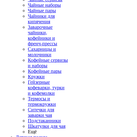
Чайные наборы
Чайные пары
Чайники для
кипячения
Заварочные
чайники,
кофейники и
френч-прессы
Сахарницы и
молочники
Кофейные сервизы
и наборы
Кофейные пары
Кружки
Гейзерные
кофеварки, турки
и кофемолки
Термосы и
термокружки
Ситечки для
заварки чая
Подстаканники
Шкатулки для чая
Ещё