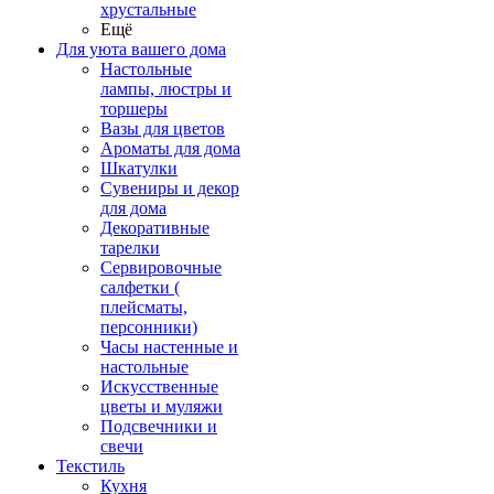
хрустальные
Ещё
Для уюта вашего дома
Настольные
лампы, люстры и
торшеры
Вазы для цветов
Ароматы для дома
Шкатулки
Сувениры и декор
для дома
Декоративные
тарелки
Сервировочные
салфетки (
плейсматы,
персонники)
Часы настенные и
настольные
Искусственные
цветы и муляжи
Подсвечники и
свечи
Текстиль
Кухня