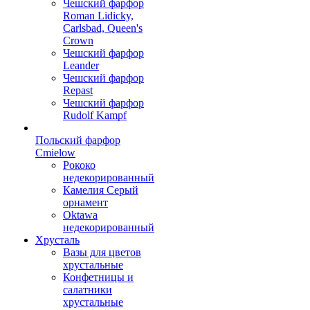
Чешский фарфор
Roman Lidicky,
Carlsbad, Queen's
Crown
Чешский фарфор
Leander
Чешский фарфор
Repast
Чешский фарфор
Rudolf Kampf
Польский фарфор
Сmielow
Рококо
недекорированный
Камелия Серый
орнамент
Oktawa
недекорированный
Хрусталь
Вазы для цветов
хрустальные
Конфетницы и
салатники
хрустальные