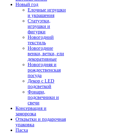
Новый год
Елочные игрушки
и украшения
Статуэтки,
игрушки и
фигурки
Новогодний
текстиль
Новогодние
венки, ветки, ели
декоративные
Новогодняя и
рождественская
посуда
Декор с LED
подсветкой
Фонари,
подсвечники и
свечи
Консервация и
заморозка
Открытки и подарочная
упаковка
Пасха