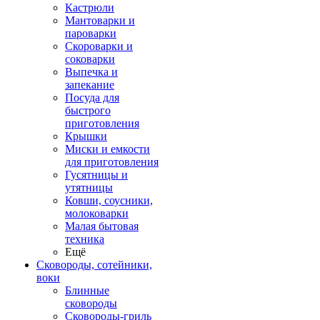
Кастрюли
Мантоварки и
пароварки
Скороварки и
соковарки
Выпечка и
запекание
Посуда для
быстрого
приготовления
Крышки
Миски и емкости
для приготовления
Гусятницы и
утятницы
Ковши, соусники,
молоковарки
Малая бытовая
техника
Ещё
Сковороды, сотейники,
воки
Блинные
сковороды
Сковороды-гриль