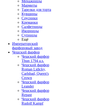
Менажницы
Мармиты
Тарелки для торта
Кувшины
Соусники
Креманки
Салфетницы
Икорницы
Супницы
Ещё
Императорский
фарфоровый завод
Чешский фарфор
Чешский фарфор
Thun 1794 a.s.
Чешский фарфор
Roman Lidicky,
Carlsbad, Queen's
Crown
Чешский фарфор
Leander
Чешский фарфор
Repast
Чешский фарфор
Rudolf Kampf