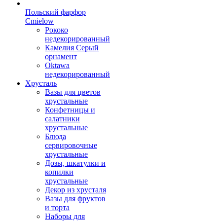
Польский фарфор
Сmielow
Рококо
недекорированный
Камелия Серый
орнамент
Oktawa
недекорированный
Хрусталь
Вазы для цветов
хрустальные
Конфетницы и
салатники
хрустальные
Блюда
сервировочные
хрустальные
Дозы, шкатулки и
копилки
хрустальные
Декор из хрусталя
Вазы для фруктов
и торта
Наборы для