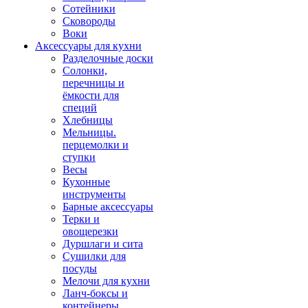
Сотейники
Сковороды
Воки
Аксессуары для кухни
Разделочные доски
Солонки,
перечницы и
ёмкости для
специй
Хлебницы
Мельницы.
перцемолки и
ступки
Весы
Кухонные
инструменты
Барные аксессуары
Терки и
овощерезки
Дуршлаги и сита
Сушилки для
посуды
Мелочи для кухни
Ланч-боксы и
контейнеры