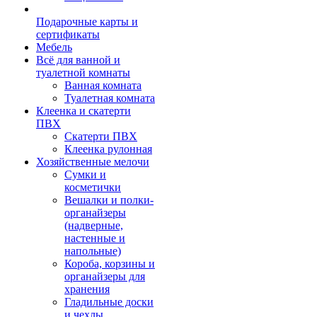
Подарочные карты и
сертификаты
Мебель
Всё для ванной и
туалетной комнаты
Ванная комната
Туалетная комната
Клеенка и скатерти
ПВХ
Скатерти ПВХ
Клеенка рулонная
Хозяйственные мелочи
Сумки и
косметички
Вешалки и полки-
органайзеры
(надверные,
настенные и
напольные)
Короба, корзины и
органайзеры для
хранения
Гладильные доски
и чехлы