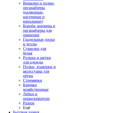
Вешалки и полки-
органайзеры
(надверные,
настенные и
напольные)
Короба, корзины и
органайзеры для
хранения
Гладильные доски
и чехлы
Сушилки для
белья
Ролики и щетки
для одежды
Полки, этажерки и
аксессуары для
обуви
Стремянки
Крючки
хозяйственные
Лейки и
опрыскиватели
Разное
Ещё
Бытовая химия