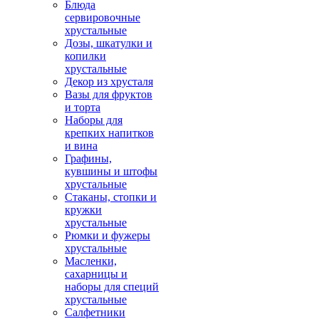
Блюда
сервировочные
хрустальные
Дозы, шкатулки и
копилки
хрустальные
Декор из хрусталя
Вазы для фруктов
и торта
Наборы для
крепких напитков
и вина
Графины,
кувшины и штофы
хрустальные
Стаканы, стопки и
кружки
хрустальные
Рюмки и фужеры
хрустальные
Масленки,
сахарницы и
наборы для специй
хрустальные
Салфетники