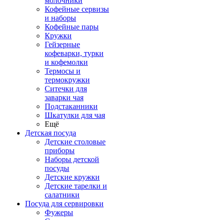
молочники
Кофейные сервизы
и наборы
Кофейные пары
Кружки
Гейзерные
кофеварки, турки
и кофемолки
Термосы и
термокружки
Ситечки для
заварки чая
Подстаканники
Шкатулки для чая
Ещё
Детская посуда
Детские столовые
приборы
Наборы детской
посуды
Детские кружки
Детские тарелки и
салатники
Посуда для сервировки
Фужеры