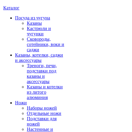
Каталог
Посуда из чугуна
Казаны
Кастрюли и
чугунки
Сковороды,
сотейники, воки и
саджи
Казаны, котелки, саджи
и аксессуары
Треноги, печи,
подставки под
казаны и
аксессуары
Казаны и котелки
из литого
алюминия
Ножи
Наборы ножей
Отдельные ножи
Подставки для
ножей
Настенные и