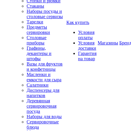
Стопки и рюмки
Стаканы
Наборы посуды и
столовые сервизы
Тарелки
Как купить
Предметы
сервировки
Условия
Столовые
оплаты
приборы
Условия
Магазины
Брен
Графины,
доставки
декантеры и
Гарантия
штофы
на товар
Вазы для фруктов
и конфетницы
Масленки и
емкости для сыра
Салатники
Диспенсеры для
напитков
Деревянная
сервировочная
посуда
Наборы для воды
Сервировочные
блюда