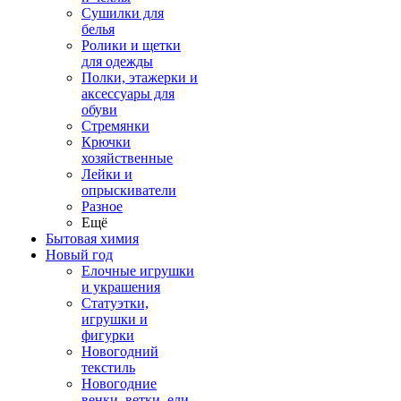
Сушилки для
белья
Ролики и щетки
для одежды
Полки, этажерки и
аксессуары для
обуви
Стремянки
Крючки
хозяйственные
Лейки и
опрыскиватели
Разное
Ещё
Бытовая химия
Новый год
Елочные игрушки
и украшения
Статуэтки,
игрушки и
фигурки
Новогодний
текстиль
Новогодние
венки, ветки, ели