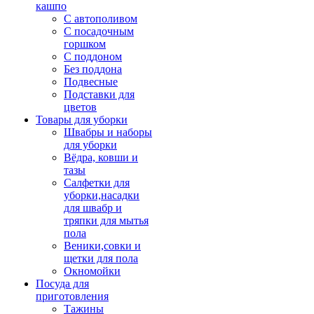
кашпо
С автополивом
С посадочным
горшком
С поддоном
Без поддона
Подвесные
Подставки для
цветов
Товары для уборки
Швабры и наборы
для уборки
Вёдра, ковши и
тазы
Салфетки для
уборки,насадки
для швабр и
тряпки для мытья
пола
Веники,совки и
щетки для пола
Окномойки
Посуда для
приготовления
Тажины