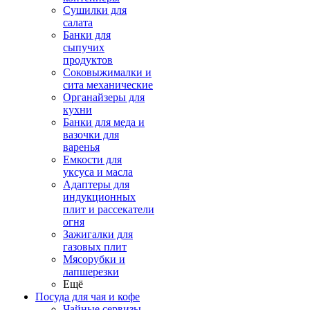
Сушилки для
салата
Банки для
сыпучих
продуктов
Соковыжималки и
сита механические
Органайзеры для
кухни
Банки для меда и
вазочки для
варенья
Емкости для
уксуса и масла
Адаптеры для
индукционных
плит и рассекатели
огня
Зажигалки для
газовых плит
Мясорубки и
лапшерезки
Ещё
Посуда для чая и кофе
Чайные сервизы