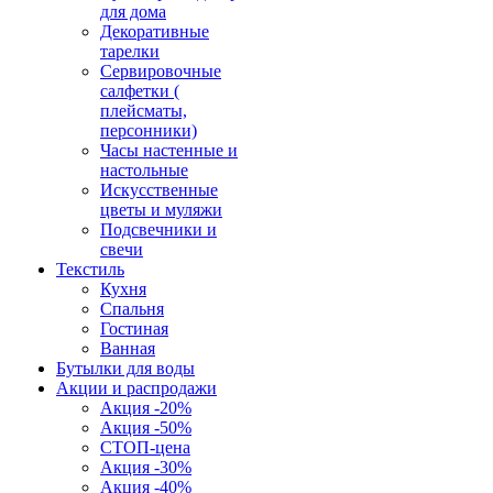
для дома
Декоративные
тарелки
Сервировочные
салфетки (
плейсматы,
персонники)
Часы настенные и
настольные
Искусственные
цветы и муляжи
Подсвечники и
свечи
Текстиль
Кухня
Спальня
Гостиная
Ванная
Бутылки для воды
Акции и распродажи
Акция -20%
Акция -50%
СТОП-цена
Акция -30%
Акция -40%