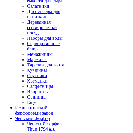
емкости для сыра
Салатники
Диспенсеры для
напитков
Деревянная
сервировочная
посуда
Наборы для воды
Сервировочные
блюда
Менажницы
Мармиты
Тарелки для торта
Кувшины
Соусники
Креманки
Салфетницы
Икорницы
Супницы
Ещё
Императорский
фарфоровый завод
Чешский фарфор
Чешский фарфор
Thun 1794 a.s.