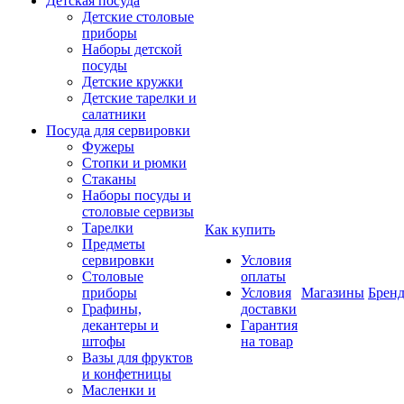
Детская посуда
Детские столовые
приборы
Наборы детской
посуды
Детские кружки
Детские тарелки и
салатники
Посуда для сервировки
Фужеры
Стопки и рюмки
Стаканы
Наборы посуды и
столовые сервизы
Тарелки
Как купить
Предметы
сервировки
Условия
Столовые
оплаты
приборы
Условия
Магазины
Брен
Графины,
доставки
декантеры и
Гарантия
штофы
на товар
Вазы для фруктов
и конфетницы
Масленки и