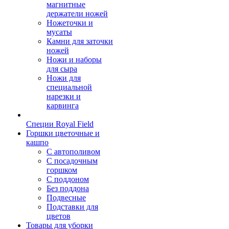
магнитные
держатели ножей
Ножеточки и
мусаты
Камни для заточки
ножей
Ножи и наборы
для сыра
Ножи для
специальной
нарезки и
карвинга
Специи Royal Field
Горшки цветочные и
кашпо
С автополивом
С посадочным
горшком
С поддоном
Без поддона
Подвесные
Подставки для
цветов
Товары для уборки