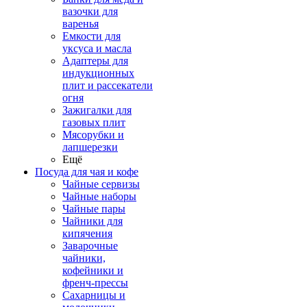
вазочки для
варенья
Емкости для
уксуса и масла
Адаптеры для
индукционных
плит и рассекатели
огня
Зажигалки для
газовых плит
Мясорубки и
лапшерезки
Ещё
Посуда для чая и кофе
Чайные сервизы
Чайные наборы
Чайные пары
Чайники для
кипячения
Заварочные
чайники,
кофейники и
френч-прессы
Сахарницы и