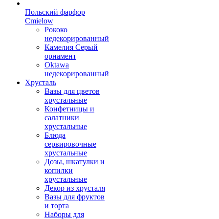
Польский фарфор
Сmielow
Рококо
недекорированный
Камелия Серый
орнамент
Oktawa
недекорированный
Хрусталь
Вазы для цветов
хрустальные
Конфетницы и
салатники
хрустальные
Блюда
сервировочные
хрустальные
Дозы, шкатулки и
копилки
хрустальные
Декор из хрусталя
Вазы для фруктов
и торта
Наборы для