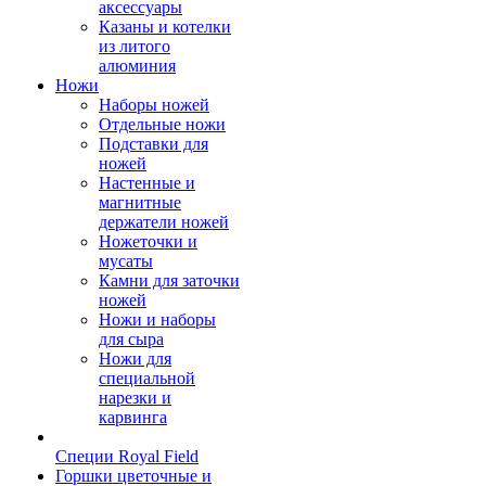
аксессуары
Казаны и котелки
из литого
алюминия
Ножи
Наборы ножей
Отдельные ножи
Подставки для
ножей
Настенные и
магнитные
держатели ножей
Ножеточки и
мусаты
Камни для заточки
ножей
Ножи и наборы
для сыра
Ножи для
специальной
нарезки и
карвинга
Специи Royal Field
Горшки цветочные и