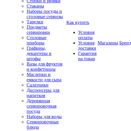
Стопки и рюмки
Стаканы
Наборы посуды и
столовые сервизы
Тарелки
Как купить
Предметы
сервировки
Условия
Столовые
оплаты
приборы
Условия
Магазины
Брен
Графины,
доставки
декантеры и
Гарантия
штофы
на товар
Вазы для фруктов
и конфетницы
Масленки и
емкости для сыра
Салатники
Диспенсеры для
напитков
Деревянная
сервировочная
посуда
Наборы для воды
Сервировочные
блюда