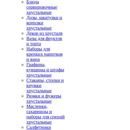
Блюда
сервировочные
хрустальные
Дозы, шкатулки и
копилки
хрустальные
Декор из хрусталя
Вазы для фруктов
и торта
Наборы для
крепких напитков
и вина
Графины,
кувшины и штофы
хрустальные
Стаканы, стопки и
кружки
хрустальные
Рюмки и фужеры
хрустальные
Масленки,
сахарницы и
наборы для специй
хрустальные
Салфетники