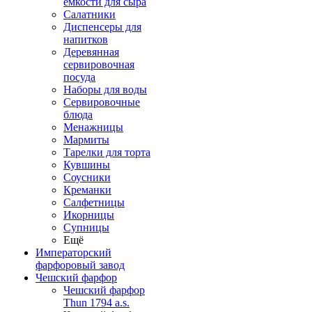
емкости для сыра
Салатники
Диспенсеры для
напитков
Деревянная
сервировочная
посуда
Наборы для воды
Сервировочные
блюда
Менажницы
Мармиты
Тарелки для торта
Кувшины
Соусники
Креманки
Салфетницы
Икорницы
Супницы
Ещё
Императорский
фарфоровый завод
Чешский фарфор
Чешский фарфор
Thun 1794 a.s.