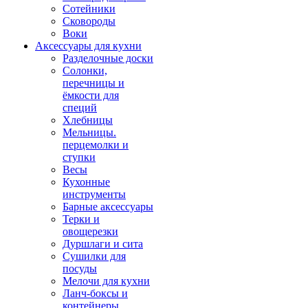
Сотейники
Сковороды
Воки
Аксессуары для кухни
Разделочные доски
Солонки,
перечницы и
ёмкости для
специй
Хлебницы
Мельницы.
перцемолки и
ступки
Весы
Кухонные
инструменты
Барные аксессуары
Терки и
овощерезки
Дуршлаги и сита
Сушилки для
посуды
Мелочи для кухни
Ланч-боксы и
контейнеры