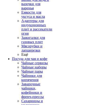
вазочки для
варенья
Емкости для
уксуса и масла
Адаптеры для
индукционных
плит и рассекатели
огня
Зажигалки для
газовых плит
Мясорубки и
лапшерезки
Ещё
Посуда для чая и кофе
Чайные сервизы
Чайные наборы
Чайные пары
Чайники для
кипячения
Заварочные
чайники,
кофейники и
френч-прессы
Сахарницы и