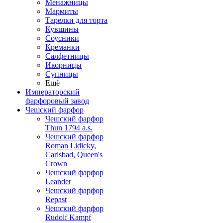
Менажницы
Мармиты
Тарелки для торта
Кувшины
Соусники
Креманки
Салфетницы
Икорницы
Супницы
Ещё
Императорский
фарфоровый завод
Чешский фарфор
Чешский фарфор
Thun 1794 a.s.
Чешский фарфор
Roman Lidicky,
Carlsbad, Queen's
Crown
Чешский фарфор
Leander
Чешский фарфор
Repast
Чешский фарфор
Rudolf Kampf