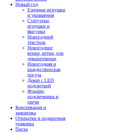
Новый год
Елочные игрушки
и украшения
Статуэтки,
игрушки и
фигурки
Новогодний
текстиль
Новогодние
венки, ветки, ели
декоративные
Новогодняя и
рождественская
посуда
Декор с LED
подсветкой
Фонари,
подсвечники и
свечи
Консервация и
заморозка
Открытки и подарочная
упаковка
Пасха