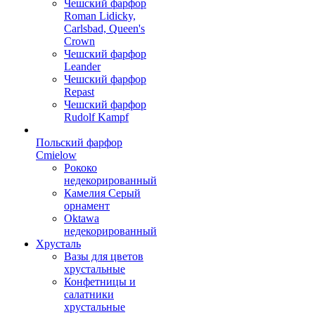
Чешский фарфор
Roman Lidicky,
Carlsbad, Queen's
Crown
Чешский фарфор
Leander
Чешский фарфор
Repast
Чешский фарфор
Rudolf Kampf
Польский фарфор
Сmielow
Рококо
недекорированный
Камелия Серый
орнамент
Oktawa
недекорированный
Хрусталь
Вазы для цветов
хрустальные
Конфетницы и
салатники
хрустальные