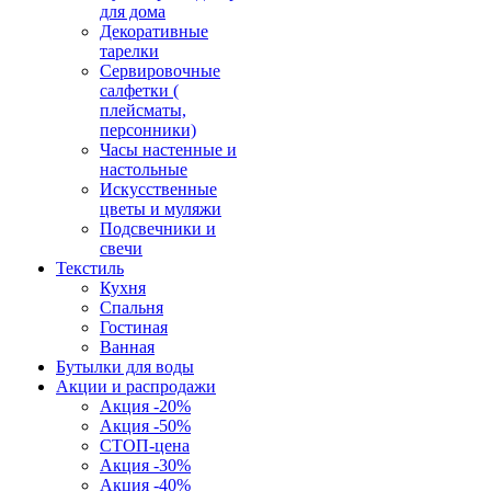
для дома
Декоративные
тарелки
Сервировочные
салфетки (
плейсматы,
персонники)
Часы настенные и
настольные
Искусственные
цветы и муляжи
Подсвечники и
свечи
Текстиль
Кухня
Спальня
Гостиная
Ванная
Бутылки для воды
Акции и распродажи
Акция -20%
Акция -50%
СТОП-цена
Акция -30%
Акция -40%