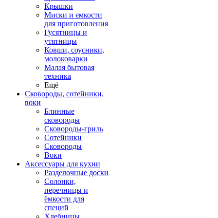
Крышки
Миски и емкости
для приготовления
Гусятницы и
утятницы
Ковши, соусники,
молоковарки
Малая бытовая
техника
Ещё
Сковороды, сотейники,
воки
Блинные
сковороды
Сковороды-гриль
Сотейники
Сковороды
Воки
Аксессуары для кухни
Разделочные доски
Солонки,
перечницы и
ёмкости для
специй
Хлебницы