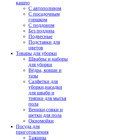
кашпо
С автополивом
С посадочным
горшком
С поддоном
Без поддона
Подвесные
Подставки для
цветов
Товары для уборки
Швабры и наборы
для уборки
Вёдра, ковши и
тазы
Салфетки для
уборки,насадки
для швабр и
тряпки для мытья
пола
Веники,совки и
щетки для пола
Окномойки
Посуда для
приготовления
Тажины