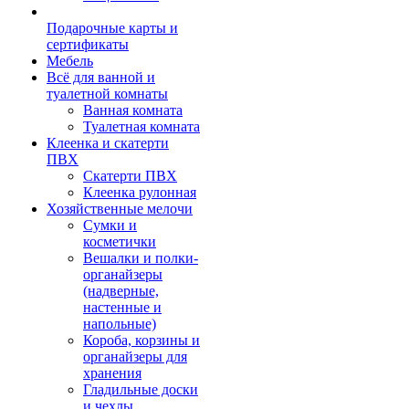
Подарочные карты и
сертификаты
Мебель
Всё для ванной и
туалетной комнаты
Ванная комната
Туалетная комната
Клеенка и скатерти
ПВХ
Скатерти ПВХ
Клеенка рулонная
Хозяйственные мелочи
Сумки и
косметички
Вешалки и полки-
органайзеры
(надверные,
настенные и
напольные)
Короба, корзины и
органайзеры для
хранения
Гладильные доски
и чехлы