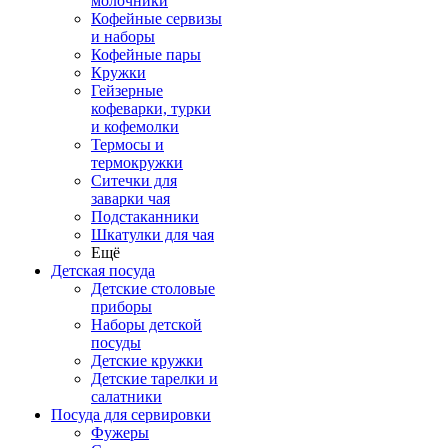
молочники
Кофейные сервизы
и наборы
Кофейные пары
Кружки
Гейзерные
кофеварки, турки
и кофемолки
Термосы и
термокружки
Ситечки для
заварки чая
Подстаканники
Шкатулки для чая
Ещё
Детская посуда
Детские столовые
приборы
Наборы детской
посуды
Детские кружки
Детские тарелки и
салатники
Посуда для сервировки
Фужеры