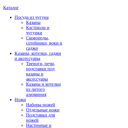
Каталог
Посуда из чугуна
Казаны
Кастрюли и
чугунки
Сковороды,
сотейники, воки и
саджи
Казаны, котелки, саджи
и аксессуары
Треноги, печи,
подставки под
казаны и
аксессуары
Казаны и котелки
из литого
алюминия
Ножи
Наборы ножей
Отдельные ножи
Подставки для
ножей
Настенные и