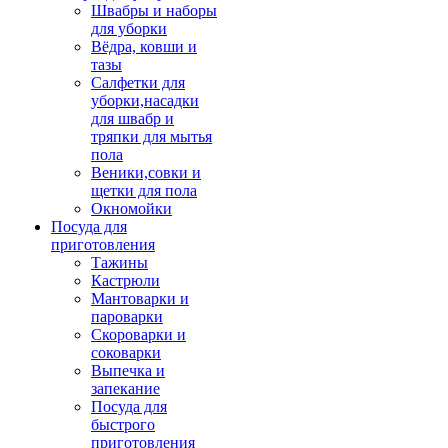
Швабры и наборы
для уборки
Вёдра, ковши и
тазы
Салфетки для
уборки,насадки
для швабр и
тряпки для мытья
пола
Веники,совки и
щетки для пола
Окномойки
Посуда для
приготовления
Тажины
Кастрюли
Мантоварки и
пароварки
Скороварки и
соковарки
Выпечка и
запекание
Посуда для
быстрого
приготовления