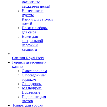
магнитные
держатели ножей
Ножеточки и
мусаты
Камни для заточки
ножей
Ножи и наборы
для сыра
Ножи для
специальной
нарезки и
карвинга
Специи Royal Field
Горшки цветочные и
кашпо
С автополивом
С посадочным
горшком
С поддоном
Без поддона
Подвесные
Подставки для
цветов
Товары для уборки