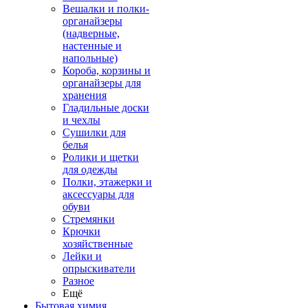
Вешалки и полки-
органайзеры
(надверные,
настенные и
напольные)
Короба, корзины и
органайзеры для
хранения
Гладильные доски
и чехлы
Сушилки для
белья
Ролики и щетки
для одежды
Полки, этажерки и
аксессуары для
обуви
Стремянки
Крючки
хозяйственные
Лейки и
опрыскиватели
Разное
Ещё
Бытовая химия