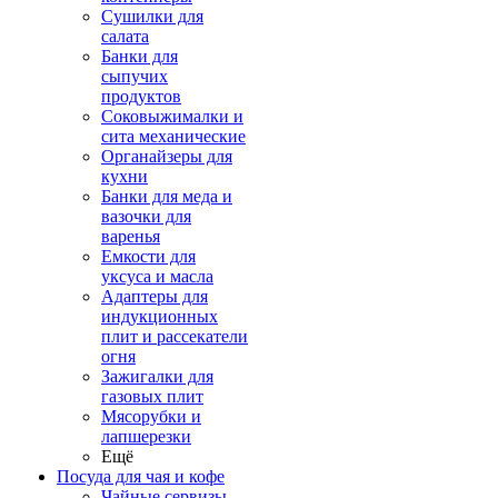
Сушилки для
салата
Банки для
сыпучих
продуктов
Соковыжималки и
сита механические
Органайзеры для
кухни
Банки для меда и
вазочки для
варенья
Емкости для
уксуса и масла
Адаптеры для
индукционных
плит и рассекатели
огня
Зажигалки для
газовых плит
Мясорубки и
лапшерезки
Ещё
Посуда для чая и кофе
Чайные сервизы