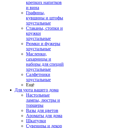
крепких напитков
и вина
Графины,
кувшины и штофы
хрустальные
Стаканы, стопки и
кружки
хрустальные
Рюмки и фужеры
хрустальные
Масленки,
сахарницы и
наборы для специй
хрустальные
Салфетники
хрустальные
Ещё
Для уюта вашего дома
Настольные
лампы, люстры и
торшеры
Вазы для цветов
Ароматы для дома
Шкатулки
Сувениры и декор