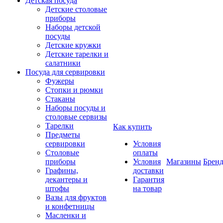
Детская посуда
Детские столовые
приборы
Наборы детской
посуды
Детские кружки
Детские тарелки и
салатники
Посуда для сервировки
Фужеры
Стопки и рюмки
Стаканы
Наборы посуды и
столовые сервизы
Тарелки
Как купить
Предметы
сервировки
Условия
Столовые
оплаты
приборы
Условия
Магазины
Брен
Графины,
доставки
декантеры и
Гарантия
штофы
на товар
Вазы для фруктов
и конфетницы
Масленки и