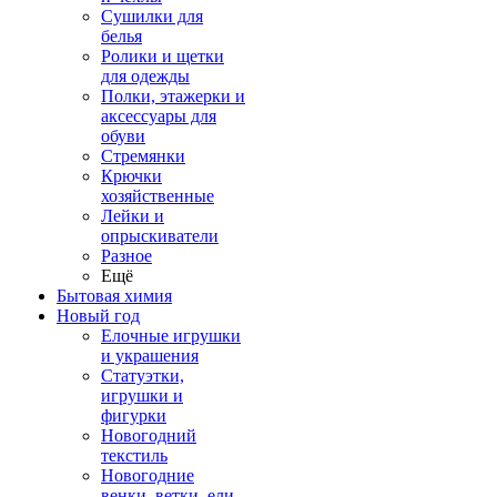
Сушилки для
белья
Ролики и щетки
для одежды
Полки, этажерки и
аксессуары для
обуви
Стремянки
Крючки
хозяйственные
Лейки и
опрыскиватели
Разное
Ещё
Бытовая химия
Новый год
Елочные игрушки
и украшения
Статуэтки,
игрушки и
фигурки
Новогодний
текстиль
Новогодние
венки, ветки, ели