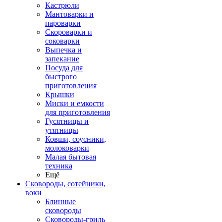
Кастрюли
Мантоварки и
пароварки
Скороварки и
соковарки
Выпечка и
запекание
Посуда для
быстрого
приготовления
Крышки
Миски и емкости
для приготовления
Гусятницы и
утятницы
Ковши, соусники,
молоковарки
Малая бытовая
техника
Ещё
Сковороды, сотейники,
воки
Блинные
сковороды
Сковороды-гриль