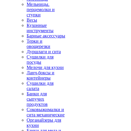
Мельницы.
перцемолки и
ступки
Весы
Кухонные
инструменты
Барные аксессуары
Терки и
овощерезки
Дуршлаги и сита
Сушилки для
посуды
Мелочи для кухни
Ланч-боксы и
контейнеры
Сушилки для
салата
Банки для
сыпучих
продуктов
Соковыжималки и
сита механические
Органайзеры для
кухни
Банки для меда и