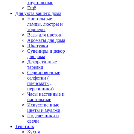
хрустальные
Ещё
Для уюта вашего дома
Настольные
лампы, люстры и
торшеры
Вазы для цветов
Ароматы для дома
Шкатулки
Сувениры и декор
для дома
Декоративные
тарелки
Сервировочные
салфетки (
плейсматы,
персонники)
Часы настенные и
настольные
Искусственные
цветы и муляжи
Подсвечники и
свечи
Текстиль
Кухня