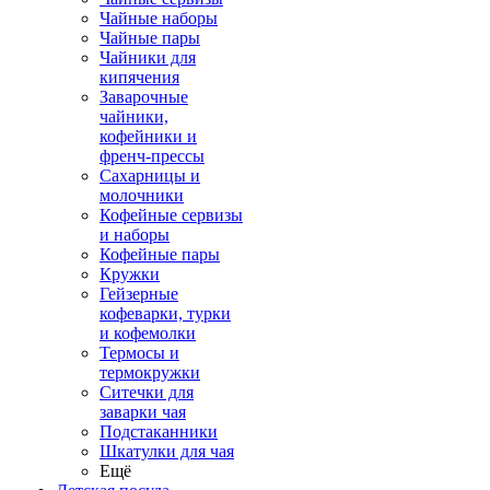
Чайные наборы
Чайные пары
Чайники для
кипячения
Заварочные
чайники,
кофейники и
френч-прессы
Сахарницы и
молочники
Кофейные сервизы
и наборы
Кофейные пары
Кружки
Гейзерные
кофеварки, турки
и кофемолки
Термосы и
термокружки
Ситечки для
заварки чая
Подстаканники
Шкатулки для чая
Ещё