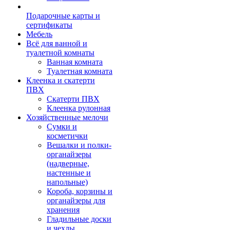
Подарочные карты и
сертификаты
Мебель
Всё для ванной и
туалетной комнаты
Ванная комната
Туалетная комната
Клеенка и скатерти
ПВХ
Скатерти ПВХ
Клеенка рулонная
Хозяйственные мелочи
Сумки и
косметички
Вешалки и полки-
органайзеры
(надверные,
настенные и
напольные)
Короба, корзины и
органайзеры для
хранения
Гладильные доски
и чехлы