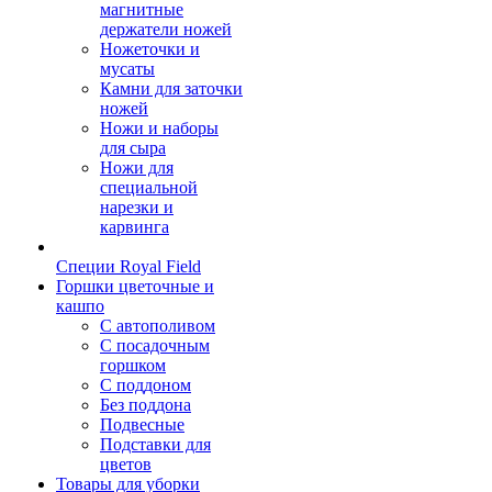
магнитные
держатели ножей
Ножеточки и
мусаты
Камни для заточки
ножей
Ножи и наборы
для сыра
Ножи для
специальной
нарезки и
карвинга
Специи Royal Field
Горшки цветочные и
кашпо
С автополивом
С посадочным
горшком
С поддоном
Без поддона
Подвесные
Подставки для
цветов
Товары для уборки