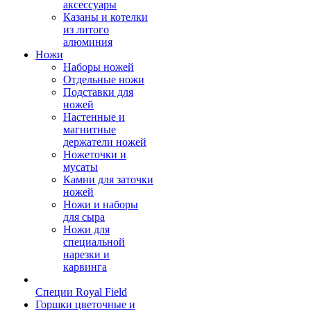
аксессуары
Казаны и котелки
из литого
алюминия
Ножи
Наборы ножей
Отдельные ножи
Подставки для
ножей
Настенные и
магнитные
держатели ножей
Ножеточки и
мусаты
Камни для заточки
ножей
Ножи и наборы
для сыра
Ножи для
специальной
нарезки и
карвинга
Специи Royal Field
Горшки цветочные и