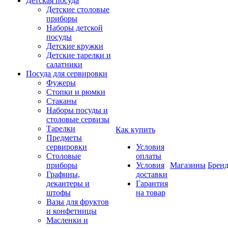
Детская посуда
Детские столовые
приборы
Наборы детской
посуды
Детские кружки
Детские тарелки и
салатники
Посуда для сервировки
Фужеры
Стопки и рюмки
Стаканы
Наборы посуды и
столовые сервизы
Тарелки
Как купить
Предметы
сервировки
Условия
Столовые
оплаты
приборы
Условия
Магазины
Брен
Графины,
доставки
декантеры и
Гарантия
штофы
на товар
Вазы для фруктов
и конфетницы
Масленки и