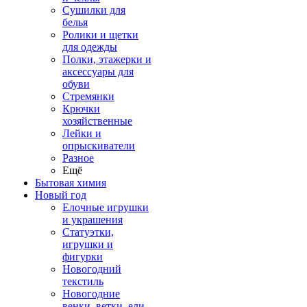
Сушилки для
белья
Ролики и щетки
для одежды
Полки, этажерки и
аксессуары для
обуви
Стремянки
Крючки
хозяйственные
Лейки и
опрыскиватели
Разное
Ещё
Бытовая химия
Новый год
Елочные игрушки
и украшения
Статуэтки,
игрушки и
фигурки
Новогодний
текстиль
Новогодние
венки, ветки, ели