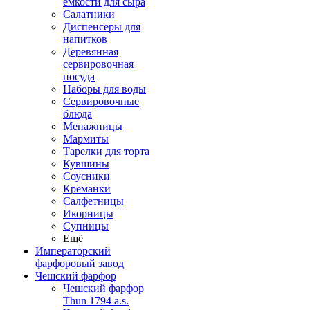
емкости для сыра
Салатники
Диспенсеры для
напитков
Деревянная
сервировочная
посуда
Наборы для воды
Сервировочные
блюда
Менажницы
Мармиты
Тарелки для торта
Кувшины
Соусники
Креманки
Салфетницы
Икорницы
Супницы
Ещё
Императорский
фарфоровый завод
Чешский фарфор
Чешский фарфор
Thun 1794 a.s.