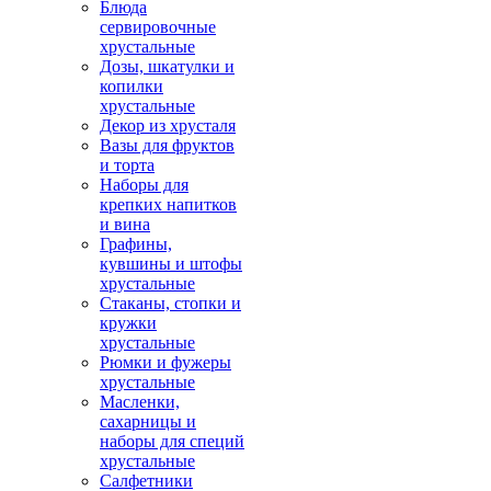
Блюда
сервировочные
хрустальные
Дозы, шкатулки и
копилки
хрустальные
Декор из хрусталя
Вазы для фруктов
и торта
Наборы для
крепких напитков
и вина
Графины,
кувшины и штофы
хрустальные
Стаканы, стопки и
кружки
хрустальные
Рюмки и фужеры
хрустальные
Масленки,
сахарницы и
наборы для специй
хрустальные
Салфетники