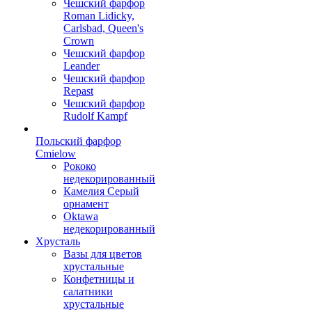
Чешский фарфор
Roman Lidicky,
Carlsbad, Queen's
Crown
Чешский фарфор
Leander
Чешский фарфор
Repast
Чешский фарфор
Rudolf Kampf
Польский фарфор
Сmielow
Рококо
недекорированный
Камелия Серый
орнамент
Oktawa
недекорированный
Хрусталь
Вазы для цветов
хрустальные
Конфетницы и
салатники
хрустальные