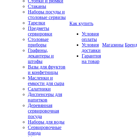
Стопки и рюмки
Стаканы
Наборы посуды и
столовые сервизы
Тарелки
Как купить
Предметы
сервировки
Условия
Столовые
оплаты
приборы
Условия
Магазины
Брен
Графины,
доставки
декантеры и
Гарантия
штофы
на товар
Вазы для фруктов
и конфетницы
Масленки и
емкости для сыра
Салатники
Диспенсеры для
напитков
Деревянная
сервировочная
посуда
Наборы для воды
Сервировочные
блюда