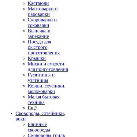
Кастрюли
Мантоварки и
пароварки
Скороварки и
соковарки
Выпечка и
запекание
Посуда для
быстрого
приготовления
Крышки
Миски и емкости
для приготовления
Гусятницы и
утятницы
Ковши, соусники,
молоковарки
Малая бытовая
техника
Ещё
Сковороды, сотейники,
воки
Блинные
сковороды
Сковороды-гриль