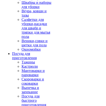
Швабры и наборы
для уборки
Вёдра, ковши и
тазы
Салфетки для
уборки,насадки
для швабр и
тряпки для мытья
пола
Веники,совки и
щетки для пола
Окномойки
Посуда для
приготовления
Тажины
Кастрюли
Мантоварки и
пароварки
Скороварки и
соковарки
Выпечка и
запекание
Посуда для
быстрого
приготовления