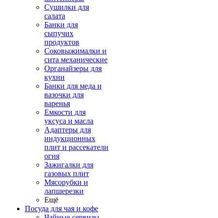
Сушилки для
салата
Банки для
сыпучих
продуктов
Соковыжималки и
сита механические
Органайзеры для
кухни
Банки для меда и
вазочки для
варенья
Емкости для
уксуса и масла
Адаптеры для
индукционных
плит и рассекатели
огня
Зажигалки для
газовых плит
Мясорубки и
лапшерезки
Ещё
Посуда для чая и кофе
Чайные сервизы