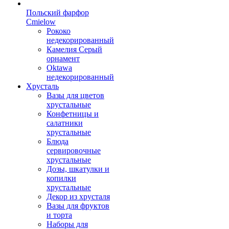
Польский фарфор
Сmielow
Рококо
недекорированный
Камелия Серый
орнамент
Oktawa
недекорированный
Хрусталь
Вазы для цветов
хрустальные
Конфетницы и
салатники
хрустальные
Блюда
сервировочные
хрустальные
Дозы, шкатулки и
копилки
хрустальные
Декор из хрусталя
Вазы для фруктов
и торта
Наборы для