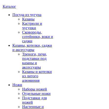
Каталог
Посуда из чугуна
Казаны
Кастрюли и
чугунки
Сковороды,
сотейники, воки и
саджи
Казаны, котелки, саджи
и аксессуары
Треноги, печи,
подставки под
казаны и
аксессуары
Казаны и котелки
из литого
алюминия
Ножи
Наборы ножей
Отдельные ножи
Подставки для
ножей
Настенные и