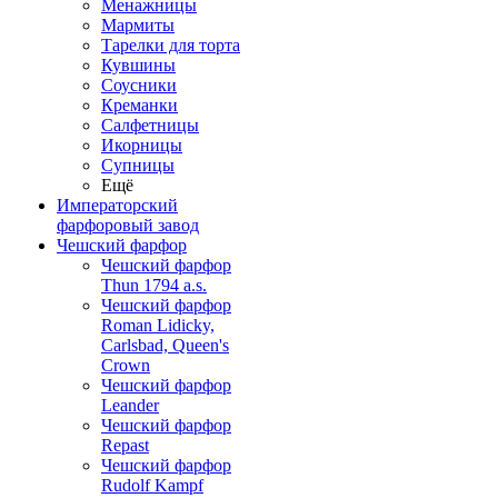
Менажницы
Мармиты
Тарелки для торта
Кувшины
Соусники
Креманки
Салфетницы
Икорницы
Супницы
Ещё
Императорский
фарфоровый завод
Чешский фарфор
Чешский фарфор
Thun 1794 a.s.
Чешский фарфор
Roman Lidicky,
Carlsbad, Queen's
Crown
Чешский фарфор
Leander
Чешский фарфор
Repast
Чешский фарфор
Rudolf Kampf