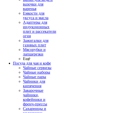
вазочки для
варенья
Емкости для
уксуса и масла
Адаптеры для
индукционных
плит и рассекатели
огня
Зажигалки для
газовых плит
Мясорубки и
лапшерезки
Ещё
Посуда для чая и кофе
Чайные сервизы
Чайные наборы
Чайные пары
Чайники для
кипячения
Заварочные
чайники,
кофейники и
френч-прессы
Сахарницы и