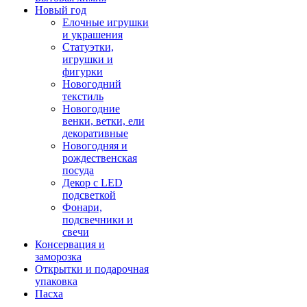
Новый год
Елочные игрушки
и украшения
Статуэтки,
игрушки и
фигурки
Новогодний
текстиль
Новогодние
венки, ветки, ели
декоративные
Новогодняя и
рождественская
посуда
Декор с LED
подсветкой
Фонари,
подсвечники и
свечи
Консервация и
заморозка
Открытки и подарочная
упаковка
Пасха