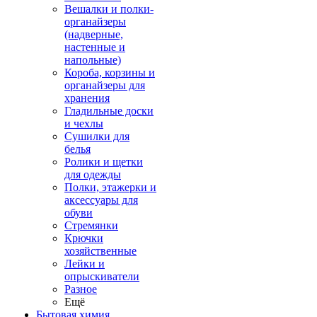
Вешалки и полки-
органайзеры
(надверные,
настенные и
напольные)
Короба, корзины и
органайзеры для
хранения
Гладильные доски
и чехлы
Сушилки для
белья
Ролики и щетки
для одежды
Полки, этажерки и
аксессуары для
обуви
Стремянки
Крючки
хозяйственные
Лейки и
опрыскиватели
Разное
Ещё
Бытовая химия