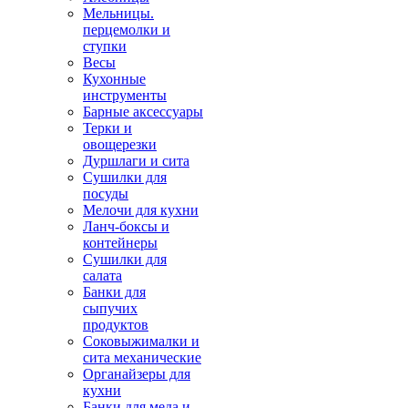
Мельницы.
перцемолки и
ступки
Весы
Кухонные
инструменты
Барные аксессуары
Терки и
овощерезки
Дуршлаги и сита
Сушилки для
посуды
Мелочи для кухни
Ланч-боксы и
контейнеры
Сушилки для
салата
Банки для
сыпучих
продуктов
Соковыжималки и
сита механические
Органайзеры для
кухни
Банки для меда и