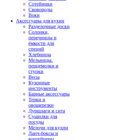
Сотейники
Сковороды
Воки
Аксессуары для кухни
Разделочные доски
Солонки,
перечницы и
ёмкости для
специй
Хлебницы
Мельницы.
перцемолки и
ступки
Весы
Кухонные
инструменты
Барные аксессуары
Терки и
овощерезки
Дуршлаги и сита
Сушилки для
посуды
Мелочи для кухни
Ланч-боксы и
контейнеры