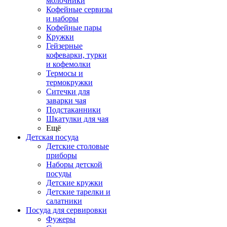
молочники
Кофейные сервизы
и наборы
Кофейные пары
Кружки
Гейзерные
кофеварки, турки
и кофемолки
Термосы и
термокружки
Ситечки для
заварки чая
Подстаканники
Шкатулки для чая
Ещё
Детская посуда
Детские столовые
приборы
Наборы детской
посуды
Детские кружки
Детские тарелки и
салатники
Посуда для сервировки
Фужеры