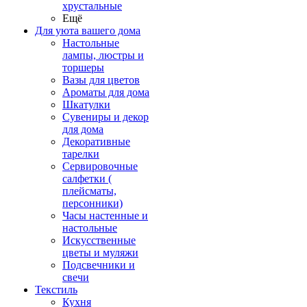
хрустальные
Ещё
Для уюта вашего дома
Настольные
лампы, люстры и
торшеры
Вазы для цветов
Ароматы для дома
Шкатулки
Сувениры и декор
для дома
Декоративные
тарелки
Сервировочные
салфетки (
плейсматы,
персонники)
Часы настенные и
настольные
Искусственные
цветы и муляжи
Подсвечники и
свечи
Текстиль
Кухня