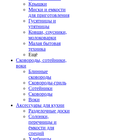
Крышки
Миски и емкости
для приготовления
Гусятницы и
утятницы
Ковши, соусники,
молоковарки
Малая бытовая
техника
Ещё
Сковороды, сотейники,
воки
Блинные
сковороды
Сковороды-гриль
Сотейники
Сковороды
Воки
Аксессуары для кухни
Разделочные доски
Солонки,
перечницы и
ёмкости для
специй
Хлебницы