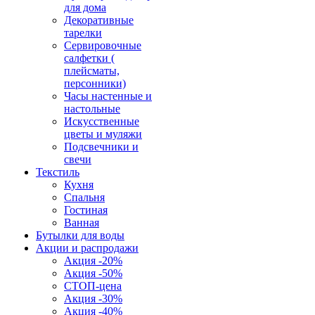
для дома
Декоративные
тарелки
Сервировочные
салфетки (
плейсматы,
персонники)
Часы настенные и
настольные
Искусственные
цветы и муляжи
Подсвечники и
свечи
Текстиль
Кухня
Спальня
Гостиная
Ванная
Бутылки для воды
Акции и распродажи
Акция -20%
Акция -50%
СТОП-цена
Акция -30%
Акция -40%