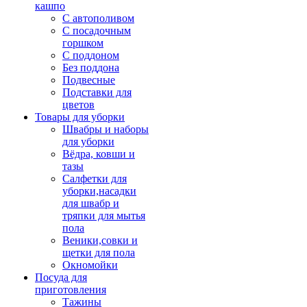
кашпо
С автополивом
С посадочным
горшком
С поддоном
Без поддона
Подвесные
Подставки для
цветов
Товары для уборки
Швабры и наборы
для уборки
Вёдра, ковши и
тазы
Салфетки для
уборки,насадки
для швабр и
тряпки для мытья
пола
Веники,совки и
щетки для пола
Окномойки
Посуда для
приготовления
Тажины