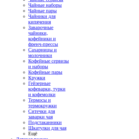
Чайные наборы
Чайные пары
Чайники для
кипячения
Заварочные
чайники,
кофейники и
френч-прессы
Сахарницы и
молочники
Кофейные сервизы
и наборы
Кофейные пары
Кружки
Гейзерные
кофеварки, турки
и кофемолки
Термосы и
термокружки
Ситечки для
заварки чая
Подстаканники
Шкатулки для чая
Ещё