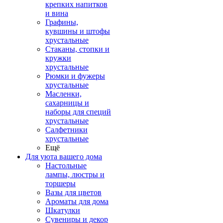
крепких напитков
и вина
Графины,
кувшины и штофы
хрустальные
Стаканы, стопки и
кружки
хрустальные
Рюмки и фужеры
хрустальные
Масленки,
сахарницы и
наборы для специй
хрустальные
Салфетники
хрустальные
Ещё
Для уюта вашего дома
Настольные
лампы, люстры и
торшеры
Вазы для цветов
Ароматы для дома
Шкатулки
Сувениры и декор