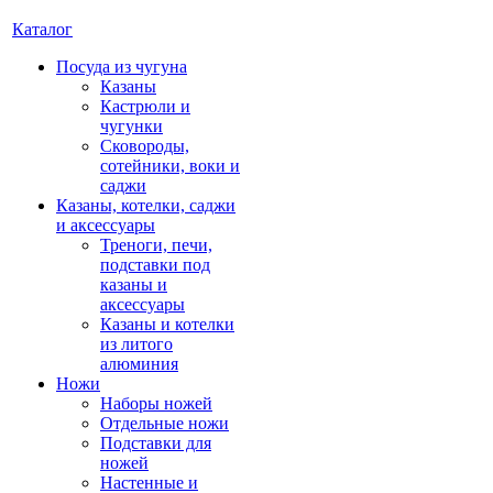
Каталог
Посуда из чугуна
Казаны
Кастрюли и
чугунки
Сковороды,
сотейники, воки и
саджи
Казаны, котелки, саджи
и аксессуары
Треноги, печи,
подставки под
казаны и
аксессуары
Казаны и котелки
из литого
алюминия
Ножи
Наборы ножей
Отдельные ножи
Подставки для
ножей
Настенные и