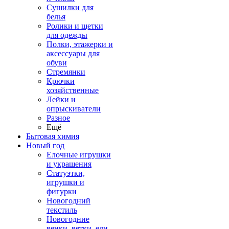
Сушилки для
белья
Ролики и щетки
для одежды
Полки, этажерки и
аксессуары для
обуви
Стремянки
Крючки
хозяйственные
Лейки и
опрыскиватели
Разное
Ещё
Бытовая химия
Новый год
Елочные игрушки
и украшения
Статуэтки,
игрушки и
фигурки
Новогодний
текстиль
Новогодние
венки, ветки, ели