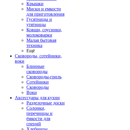
Крышки
Миски и емкости
для приготовления
Гусятницы и
утятницы
Ковши, соусники,
молоковарки
Малая бытовая
техника
Ещё
Сковороды, сотейники,
воки
Блинные
сковороды
Сковороды-гриль
Сотейники
Сковороды
Воки
Аксессуары для кухни
Разделочные доски
Солонки,
перечницы и
ёмкости для
специй
Хлебницы