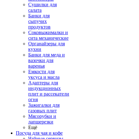
Сушилки для
салата
Банки для
сыпучих
продуктов
Соковыжималки и
сита механические
Органайзеры для
кухни
Банки для меда и
вазочки для
варенья
Емкости для
уксуса и масла
Адаптеры для
индукционных
плит и рассекатели
огня
Зажигалки для
газовых плит
Мясорубки и
лапшерезки
Ещё
Посуда для чая и кофе
Чайные сервизы