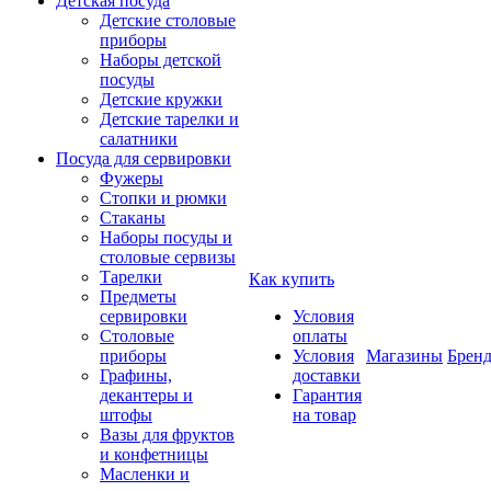
Детская посуда
Детские столовые
приборы
Наборы детской
посуды
Детские кружки
Детские тарелки и
салатники
Посуда для сервировки
Фужеры
Стопки и рюмки
Стаканы
Наборы посуды и
столовые сервизы
Тарелки
Как купить
Предметы
сервировки
Условия
Столовые
оплаты
приборы
Условия
Магазины
Брен
Графины,
доставки
декантеры и
Гарантия
штофы
на товар
Вазы для фруктов
и конфетницы
Масленки и