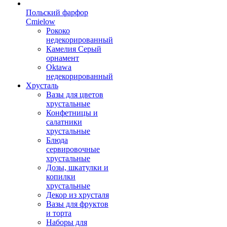
Польский фарфор
Сmielow
Рококо
недекорированный
Камелия Серый
орнамент
Oktawa
недекорированный
Хрусталь
Вазы для цветов
хрустальные
Конфетницы и
салатники
хрустальные
Блюда
сервировочные
хрустальные
Дозы, шкатулки и
копилки
хрустальные
Декор из хрусталя
Вазы для фруктов
и торта
Наборы для