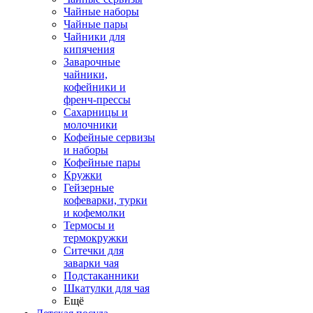
Чайные наборы
Чайные пары
Чайники для
кипячения
Заварочные
чайники,
кофейники и
френч-прессы
Сахарницы и
молочники
Кофейные сервизы
и наборы
Кофейные пары
Кружки
Гейзерные
кофеварки, турки
и кофемолки
Термосы и
термокружки
Ситечки для
заварки чая
Подстаканники
Шкатулки для чая
Ещё