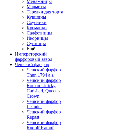
Менажницы
Мармиты
Тарелки для торта
Кувшины
Соусники
Креманки
Салфетницы
Икорницы
Супницы
Ещё
Императорский
фарфоровый завод
Чешский фарфор
Чешский фарфор
Thun 1794 a.s.
Чешский фарфор
Roman Lidicky,
Carlsbad, Queen's
Crown
Чешский фарфор
Leander
Чешский фарфор
Repast
Чешский фарфор
Rudolf Kampf