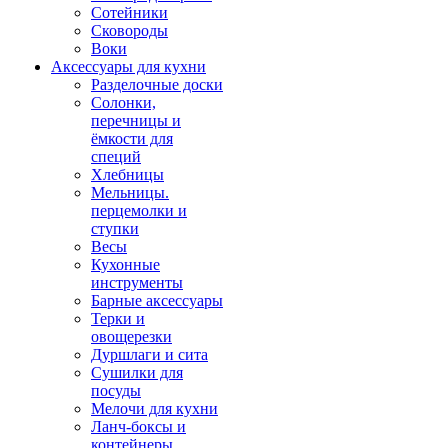
Сотейники
Сковороды
Воки
Аксессуары для кухни
Разделочные доски
Солонки,
перечницы и
ёмкости для
специй
Хлебницы
Мельницы.
перцемолки и
ступки
Весы
Кухонные
инструменты
Барные аксессуары
Терки и
овощерезки
Дуршлаги и сита
Сушилки для
посуды
Мелочи для кухни
Ланч-боксы и
контейнеры