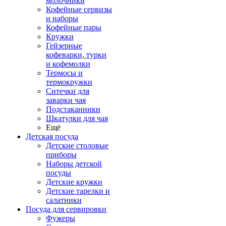
молочники
Кофейные сервизы
и наборы
Кофейные пары
Кружки
Гейзерные
кофеварки, турки
и кофемолки
Термосы и
термокружки
Ситечки для
заварки чая
Подстаканники
Шкатулки для чая
Ещё
Детская посуда
Детские столовые
приборы
Наборы детской
посуды
Детские кружки
Детские тарелки и
салатники
Посуда для сервировки
Фужеры