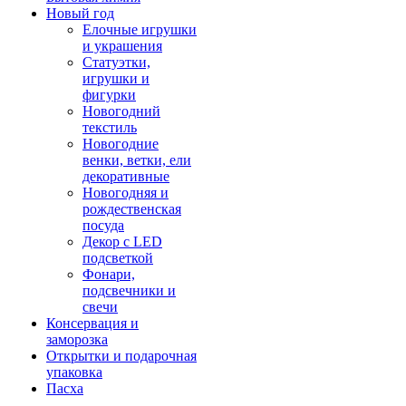
Новый год
Елочные игрушки
и украшения
Статуэтки,
игрушки и
фигурки
Новогодний
текстиль
Новогодние
венки, ветки, ели
декоративные
Новогодняя и
рождественская
посуда
Декор с LED
подсветкой
Фонари,
подсвечники и
свечи
Консервация и
заморозка
Открытки и подарочная
упаковка
Пасха