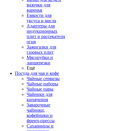
вазочки для
варенья
Емкости для
уксуса и масла
Адаптеры для
индукционных
плит и рассекатели
огня
Зажигалки для
газовых плит
Мясорубки и
лапшерезки
Ещё
Посуда для чая и кофе
Чайные сервизы
Чайные наборы
Чайные пары
Чайники для
кипячения
Заварочные
чайники,
кофейники и
френч-прессы
Сахарницы и