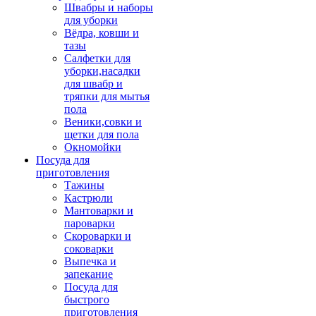
Швабры и наборы
для уборки
Вёдра, ковши и
тазы
Салфетки для
уборки,насадки
для швабр и
тряпки для мытья
пола
Веники,совки и
щетки для пола
Окномойки
Посуда для
приготовления
Тажины
Кастрюли
Мантоварки и
пароварки
Скороварки и
соковарки
Выпечка и
запекание
Посуда для
быстрого
приготовления