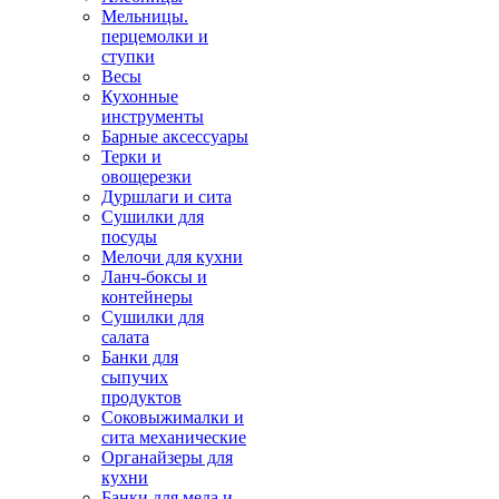
Мельницы.
перцемолки и
ступки
Весы
Кухонные
инструменты
Барные аксессуары
Терки и
овощерезки
Дуршлаги и сита
Сушилки для
посуды
Мелочи для кухни
Ланч-боксы и
контейнеры
Сушилки для
салата
Банки для
сыпучих
продуктов
Соковыжималки и
сита механические
Органайзеры для
кухни
Банки для меда и