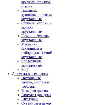
крепких напитков
и вина
Графины,
кувшины и штофы
хрустальные
Стаканы, стопки и
кружки
хрустальные
Рюмки и фужеры
хрустальные
Масленки,
сахарницы и
наборы для специй
хрустальные
Салфетники
хрустальные
Ещё
Для уюта вашего дома
Настольные
лампы, люстры и
торшеры
Вазы для цветов
Ароматы для дома
Шкатулки
Сувениры и декор