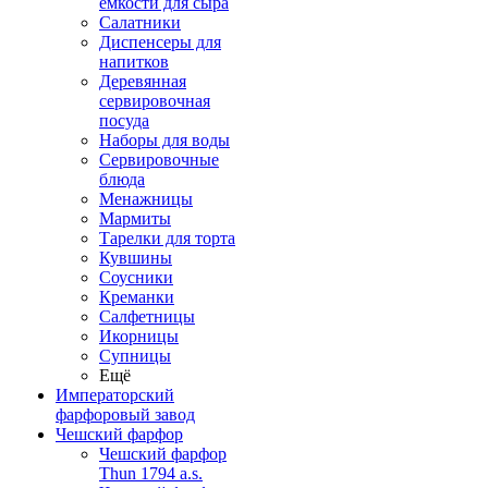
емкости для сыра
Салатники
Диспенсеры для
напитков
Деревянная
сервировочная
посуда
Наборы для воды
Сервировочные
блюда
Менажницы
Мармиты
Тарелки для торта
Кувшины
Соусники
Креманки
Салфетницы
Икорницы
Супницы
Ещё
Императорский
фарфоровый завод
Чешский фарфор
Чешский фарфор
Thun 1794 a.s.