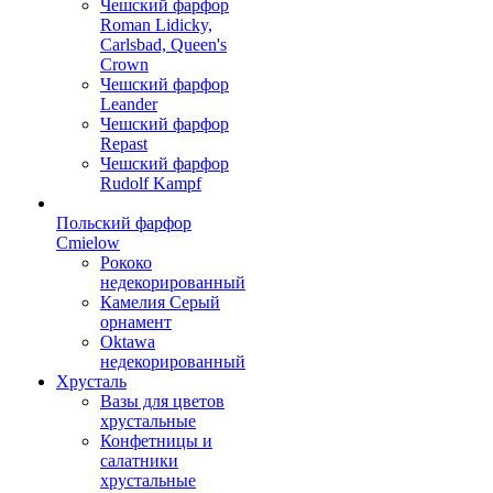
Чешский фарфор
Roman Lidicky,
Carlsbad, Queen's
Crown
Чешский фарфор
Leander
Чешский фарфор
Repast
Чешский фарфор
Rudolf Kampf
Польский фарфор
Сmielow
Рококо
недекорированный
Камелия Серый
орнамент
Oktawa
недекорированный
Хрусталь
Вазы для цветов
хрустальные
Конфетницы и
салатники
хрустальные