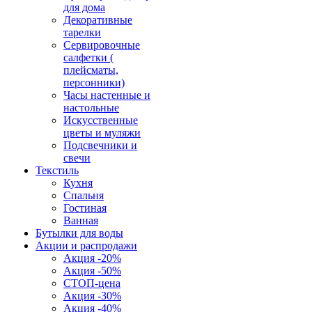
для дома
Декоративные
тарелки
Сервировочные
салфетки (
плейсматы,
персонники)
Часы настенные и
настольные
Искусственные
цветы и муляжи
Подсвечники и
свечи
Текстиль
Кухня
Спальня
Гостиная
Ванная
Бутылки для воды
Акции и распродажи
Акция -20%
Акция -50%
СТОП-цена
Акция -30%
Акция -40%