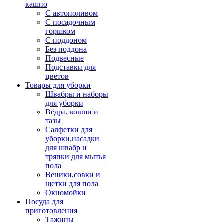
кашпо
С автополивом
С посадочным
горшком
С поддоном
Без поддона
Подвесные
Подставки для
цветов
Товары для уборки
Швабры и наборы
для уборки
Вёдра, ковши и
тазы
Салфетки для
уборки,насадки
для швабр и
тряпки для мытья
пола
Веники,совки и
щетки для пола
Окномойки
Посуда для
приготовления
Тажины