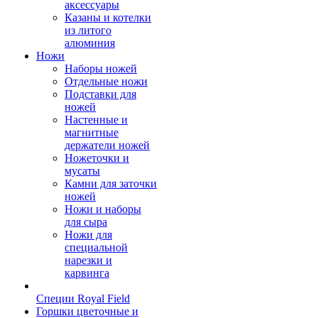
аксессуары
Казаны и котелки
из литого
алюминия
Ножи
Наборы ножей
Отдельные ножи
Подставки для
ножей
Настенные и
магнитные
держатели ножей
Ножеточки и
мусаты
Камни для заточки
ножей
Ножи и наборы
для сыра
Ножи для
специальной
нарезки и
карвинга
Специи Royal Field
Горшки цветочные и