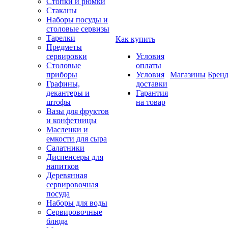
Стопки и рюмки
Стаканы
Наборы посуды и
столовые сервизы
Тарелки
Как купить
Предметы
сервировки
Условия
Столовые
оплаты
приборы
Условия
Магазины
Брен
Графины,
доставки
декантеры и
Гарантия
штофы
на товар
Вазы для фруктов
и конфетницы
Масленки и
емкости для сыра
Салатники
Диспенсеры для
напитков
Деревянная
сервировочная
посуда
Наборы для воды
Сервировочные
блюда