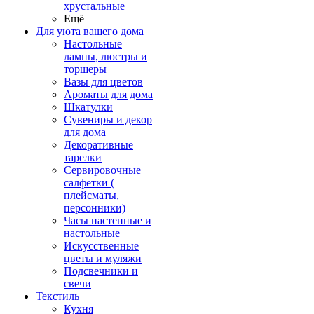
хрустальные
Ещё
Для уюта вашего дома
Настольные
лампы, люстры и
торшеры
Вазы для цветов
Ароматы для дома
Шкатулки
Сувениры и декор
для дома
Декоративные
тарелки
Сервировочные
салфетки (
плейсматы,
персонники)
Часы настенные и
настольные
Искусственные
цветы и муляжи
Подсвечники и
свечи
Текстиль
Кухня