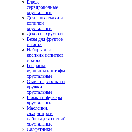
Блюда
сервировочные
хрустальные
Дозы, шкатулки и
копилки
хрустальные
Декор из хрусталя
Вазы для фруктов
и торта
Наборы для
крепких напитков
и вина
Графины,
кувшины и штофы
хрустальные
Стаканы, стопки и
кружки
хрустальные
Рюмки и фужеры
хрустальные
Масленки,
сахарницы и
наборы для специй
хрустальные
Салфетники