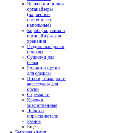
Вешалки и полки-
органайзеры
(надверные,
настенные и
напольные)
Короба, корзины и
органайзеры для
хранения
Гладильные доски
и чехлы
Сушилки для
белья
Ролики и щетки
для одежды
Полки, этажерки и
аксессуары для
обуви
Стремянки
Крючки
хозяйственные
Лейки и
опрыскиватели
Разное
Ещё
Бытовая химия