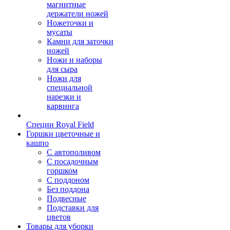
магнитные
держатели ножей
Ножеточки и
мусаты
Камни для заточки
ножей
Ножи и наборы
для сыра
Ножи для
специальной
нарезки и
карвинга
Специи Royal Field
Горшки цветочные и
кашпо
С автополивом
С посадочным
горшком
С поддоном
Без поддона
Подвесные
Подставки для
цветов
Товары для уборки