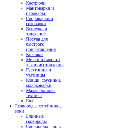
Кастрюли
Мантоварки и
пароварки
Скороварки и
соковарки
Выпечка и
запекание
Посуда для
быстрого
приготовления
Крышки
Миски и емкости
для приготовления
Гусятницы и
утятницы
Ковши, соусники,
молоковарки
Малая бытовая
техника
Ещё
Сковороды, сотейники,
воки
Блинные
сковороды
Сковороды-гриль