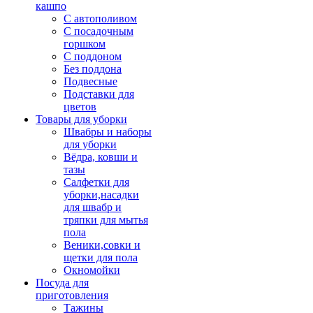
кашпо
С автополивом
С посадочным
горшком
С поддоном
Без поддона
Подвесные
Подставки для
цветов
Товары для уборки
Швабры и наборы
для уборки
Вёдра, ковши и
тазы
Салфетки для
уборки,насадки
для швабр и
тряпки для мытья
пола
Веники,совки и
щетки для пола
Окномойки
Посуда для
приготовления
Тажины