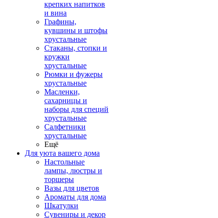
крепких напитков
и вина
Графины,
кувшины и штофы
хрустальные
Стаканы, стопки и
кружки
хрустальные
Рюмки и фужеры
хрустальные
Масленки,
сахарницы и
наборы для специй
хрустальные
Салфетники
хрустальные
Ещё
Для уюта вашего дома
Настольные
лампы, люстры и
торшеры
Вазы для цветов
Ароматы для дома
Шкатулки
Сувениры и декор