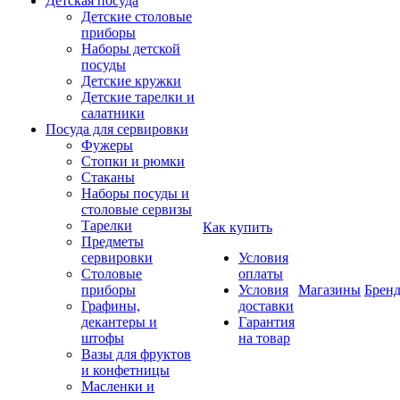
Детская посуда
Детские столовые
приборы
Наборы детской
посуды
Детские кружки
Детские тарелки и
салатники
Посуда для сервировки
Фужеры
Стопки и рюмки
Стаканы
Наборы посуды и
столовые сервизы
Тарелки
Как купить
Предметы
сервировки
Условия
Столовые
оплаты
приборы
Условия
Магазины
Брен
Графины,
доставки
декантеры и
Гарантия
штофы
на товар
Вазы для фруктов
и конфетницы
Масленки и