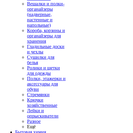
Вешалки и полки-
органайзеры
(надверные,
настенные и
напольные)
Короба, корзины и
органайзеры для
хранения
Гладильные доски
и чехлы
Сушилки для
белья
Ролики и щетки
для одежды
Полки, этажерки и
аксессуары для
обуви
Стремянки
Крючки
хозяйственные
Лейки и
опрыскиватели
Разное
Ещё
Бытовая химия