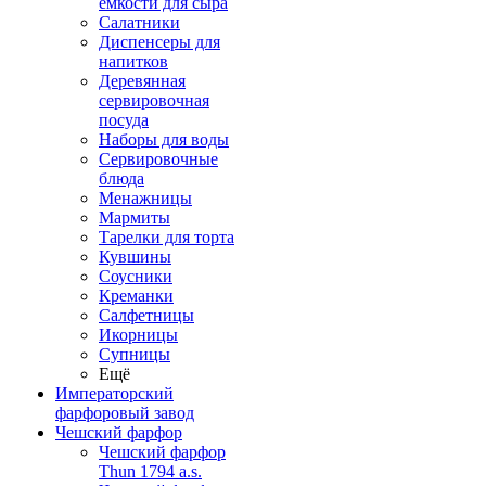
емкости для сыра
Салатники
Диспенсеры для
напитков
Деревянная
сервировочная
посуда
Наборы для воды
Сервировочные
блюда
Менажницы
Мармиты
Тарелки для торта
Кувшины
Соусники
Креманки
Салфетницы
Икорницы
Супницы
Ещё
Императорский
фарфоровый завод
Чешский фарфор
Чешский фарфор
Thun 1794 a.s.