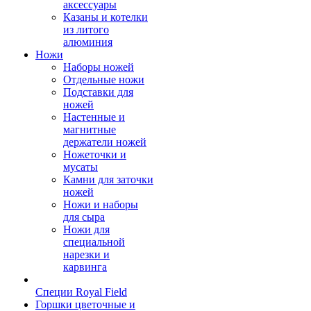
аксессуары
Казаны и котелки
из литого
алюминия
Ножи
Наборы ножей
Отдельные ножи
Подставки для
ножей
Настенные и
магнитные
держатели ножей
Ножеточки и
мусаты
Камни для заточки
ножей
Ножи и наборы
для сыра
Ножи для
специальной
нарезки и
карвинга
Специи Royal Field
Горшки цветочные и