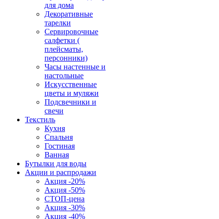
для дома
Декоративные
тарелки
Сервировочные
салфетки (
плейсматы,
персонники)
Часы настенные и
настольные
Искусственные
цветы и муляжи
Подсвечники и
свечи
Текстиль
Кухня
Спальня
Гостиная
Ванная
Бутылки для воды
Акции и распродажи
Акция -20%
Акция -50%
СТОП-цена
Акция -30%
Акция -40%