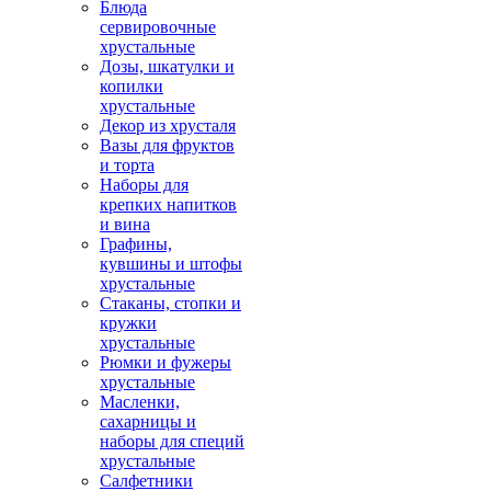
Блюда
сервировочные
хрустальные
Дозы, шкатулки и
копилки
хрустальные
Декор из хрусталя
Вазы для фруктов
и торта
Наборы для
крепких напитков
и вина
Графины,
кувшины и штофы
хрустальные
Стаканы, стопки и
кружки
хрустальные
Рюмки и фужеры
хрустальные
Масленки,
сахарницы и
наборы для специй
хрустальные
Салфетники