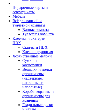
Подарочные карты и
сертификаты
Мебель
Всё для ванной и
туалетной комнаты
Ванная комната
Туалетная комната
Клеенка и скатерти
ПВХ
Скатерти ПВХ
Клеенка рулонная
Хозяйственные мелочи
Сумки и
косметички
Вешалки и полки-
органайзеры
(надверные,
настенные и
напольные)
Короба, корзины и
органайзеры для
хранения
Гладильные доски
и чехлы