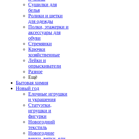
Сушилки для
белья
Ролики и щетки
для одежды
Полки, этажерки и
аксессуары для
обуви
Стремянки
Крючки
хозяйственные
Лейки и
опрыскиватели
Разное
Ещё
Бытовая химия
Новый год
Елочные игрушки
и украшения
Статуэтки,
игрушки и
фигурки
Новогодний
текстиль
Новогодние
венки, ветки, ели