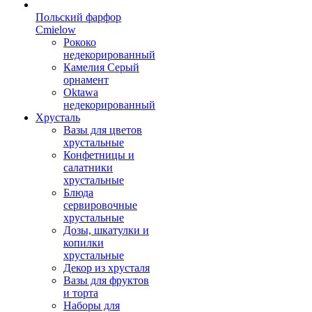
Польский фарфор
Сmielow
Рококо
недекорированный
Камелия Серый
орнамент
Oktawa
недекорированный
Хрусталь
Вазы для цветов
хрустальные
Конфетницы и
салатники
хрустальные
Блюда
сервировочные
хрустальные
Дозы, шкатулки и
копилки
хрустальные
Декор из хрусталя
Вазы для фруктов
и торта
Наборы для