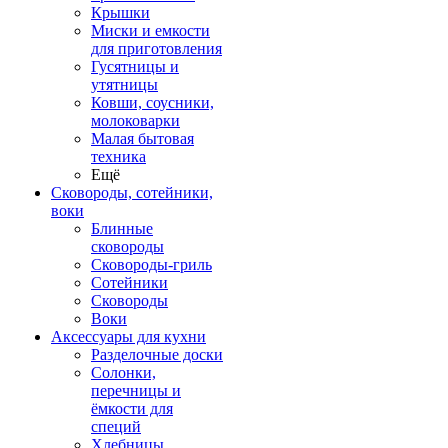
Крышки
Миски и емкости
для приготовления
Гусятницы и
утятницы
Ковши, соусники,
молоковарки
Малая бытовая
техника
Ещё
Сковороды, сотейники,
воки
Блинные
сковороды
Сковороды-гриль
Сотейники
Сковороды
Воки
Аксессуары для кухни
Разделочные доски
Солонки,
перечницы и
ёмкости для
специй
Хлебницы