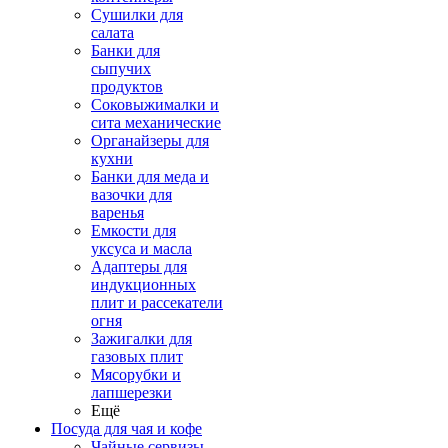
Сушилки для
салата
Банки для
сыпучих
продуктов
Соковыжималки и
сита механические
Органайзеры для
кухни
Банки для меда и
вазочки для
варенья
Емкости для
уксуса и масла
Адаптеры для
индукционных
плит и рассекатели
огня
Зажигалки для
газовых плит
Мясорубки и
лапшерезки
Ещё
Посуда для чая и кофе
Чайные сервизы