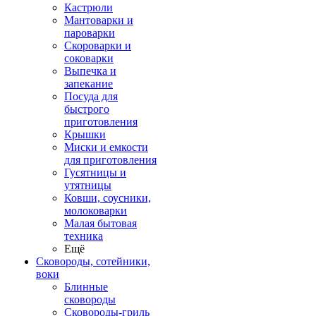
Кастрюли
Мантоварки и
пароварки
Скороварки и
соковарки
Выпечка и
запекание
Посуда для
быстрого
приготовления
Крышки
Миски и емкости
для приготовления
Гусятницы и
утятницы
Ковши, соусники,
молоковарки
Малая бытовая
техника
Ещё
Сковороды, сотейники,
воки
Блинные
сковороды
Сковороды-гриль