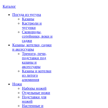
Каталог
Посуда из чугуна
Казаны
Кастрюли и
чугунки
Сковороды,
сотейники, воки и
саджи
Казаны, котелки, саджи
и аксессуары
Треноги, печи,
подставки под
казаны и
аксессуары
Казаны и котелки
из литого
алюминия
Ножи
Наборы ножей
Отдельные ножи
Подставки для
ножей
Настенные и