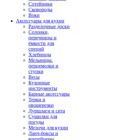
Сотейники
Сковороды
Воки
Аксессуары для кухни
Разделочные доски
Солонки,
перечницы и
ёмкости для
специй
Хлебницы
Мельницы.
перцемолки и
ступки
Весы
Кухонные
инструменты
Барные аксессуары
Терки и
овощерезки
Дуршлаги и сита
Сушилки для
посуды
Мелочи для кухни
Ланч-боксы и
контейнеры