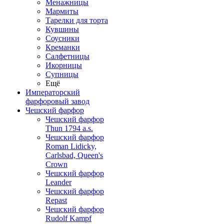
Менажницы
Мармиты
Тарелки для торта
Кувшины
Соусники
Креманки
Салфетницы
Икорницы
Супницы
Ещё
Императорский
фарфоровый завод
Чешский фарфор
Чешский фарфор
Thun 1794 a.s.
Чешский фарфор
Roman Lidicky,
Carlsbad, Queen's
Crown
Чешский фарфор
Leander
Чешский фарфор
Repast
Чешский фарфор
Rudolf Kampf