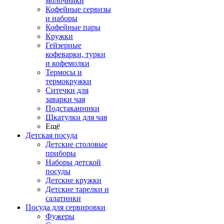
молочники
Кофейные сервизы
и наборы
Кофейные пары
Кружки
Гейзерные
кофеварки, турки
и кофемолки
Термосы и
термокружки
Ситечки для
заварки чая
Подстаканники
Шкатулки для чая
Ещё
Детская посуда
Детские столовые
приборы
Наборы детской
посуды
Детские кружки
Детские тарелки и
салатники
Посуда для сервировки
Фужеры