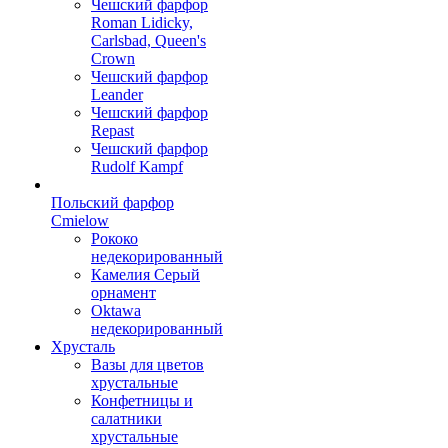
Чешский фарфор
Roman Lidicky,
Carlsbad, Queen's
Crown
Чешский фарфор
Leander
Чешский фарфор
Repast
Чешский фарфор
Rudolf Kampf
Польский фарфор
Сmielow
Рококо
недекорированный
Камелия Серый
орнамент
Oktawa
недекорированный
Хрусталь
Вазы для цветов
хрустальные
Конфетницы и
салатники
хрустальные