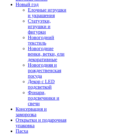
Новый год
Елочные игрушки
и украшения
Статуэтки,
игрушки и
фигурки
Новогодний
текстиль
Новогодние
венки, ветки, ели
декоративные
Новогодняя и
рождественская
посуда
Декор с LED
подсветкой
Фонари,
подсвечники и
свечи
Консервация и
заморозка
Открытки и подарочная
упаковка
Пасха