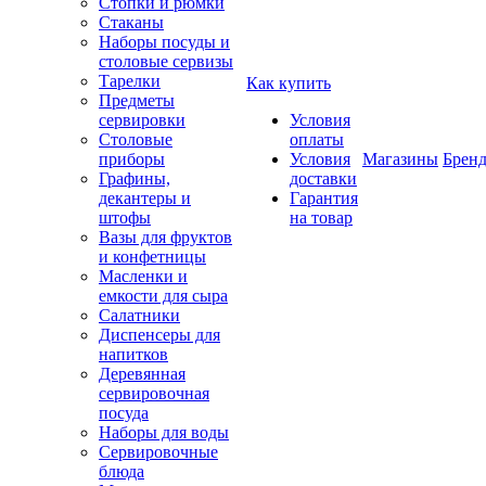
Стопки и рюмки
Стаканы
Наборы посуды и
столовые сервизы
Тарелки
Как купить
Предметы
сервировки
Условия
Столовые
оплаты
приборы
Условия
Магазины
Брен
Графины,
доставки
декантеры и
Гарантия
штофы
на товар
Вазы для фруктов
и конфетницы
Масленки и
емкости для сыра
Салатники
Диспенсеры для
напитков
Деревянная
сервировочная
посуда
Наборы для воды
Сервировочные
блюда