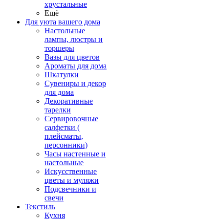
хрустальные
Ещё
Для уюта вашего дома
Настольные
лампы, люстры и
торшеры
Вазы для цветов
Ароматы для дома
Шкатулки
Сувениры и декор
для дома
Декоративные
тарелки
Сервировочные
салфетки (
плейсматы,
персонники)
Часы настенные и
настольные
Искусственные
цветы и муляжи
Подсвечники и
свечи
Текстиль
Кухня