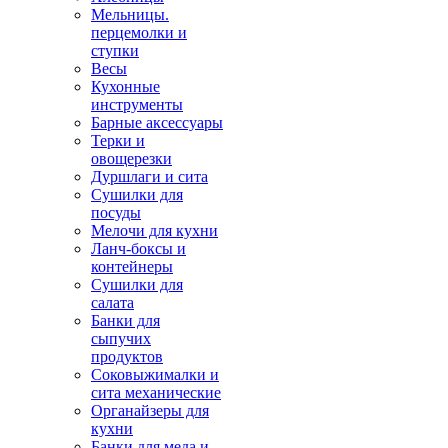
Мельницы.
перцемолки и
ступки
Весы
Кухонные
инструменты
Барные аксессуары
Терки и
овощерезки
Дуршлаги и сита
Сушилки для
посуды
Мелочи для кухни
Ланч-боксы и
контейнеры
Сушилки для
салата
Банки для
сыпучих
продуктов
Соковыжималки и
сита механические
Органайзеры для
кухни
Банки для меда и