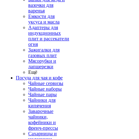
вазочки для
варенья
Емкости для
уксуса и масла
Адаптеры для
индукционных
плит и рассекатели
огня
Зажигалки для
газовых плит
Мясорубки и
лапшерезки
Ещё
Посуда для чая и кофе
Чайные сервизы
Чайные наборы
Чайные пары
Чайники для
кипячения
Заварочные
чайники,
кофейники и
френч-прессы
Сахарницы и