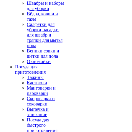
Швабры и наборы
для уборки
Вёдра, ковши и
тазы
Салфетки для
уборки,насадки
для швабр и
тряпки для мытья
пола
Веники,совки и
щетки для пола
Окномойки
Посуда для
приготовления
Тажины
Кастрюли
Мантоварки и
пароварки
Скороварки и
соковарки
Выпечка и
запекание
Посуда для
быстрого
приготовления