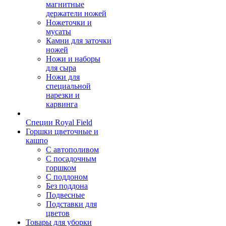
магнитные
держатели ножей
Ножеточки и
мусаты
Камни для заточки
ножей
Ножи и наборы
для сыра
Ножи для
специальной
нарезки и
карвинга
Специи Royal Field
Горшки цветочные и
кашпо
С автополивом
С посадочным
горшком
С поддоном
Без поддона
Подвесные
Подставки для
цветов
Товары для уборки