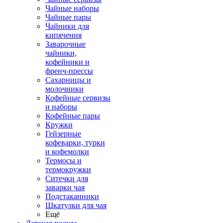
Чайные наборы
Чайные пары
Чайники для
кипячения
Заварочные
чайники,
кофейники и
френч-прессы
Сахарницы и
молочники
Кофейные сервизы
и наборы
Кофейные пары
Кружки
Гейзерные
кофеварки, турки
и кофемолки
Термосы и
термокружки
Ситечки для
заварки чая
Подстаканники
Шкатулки для чая
Ещё