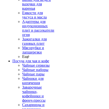
вазочки для
варенья
Емкости для
уксуса и масла
Адаптеры для
индукционных
плит и рассекатели
огня
Зажигалки для
газовых плит
Мясорубки и
лапшерезки
Ещё
Посуда для чая и кофе
Чайные сервизы
Чайные наборы
Чайные пары
Чайники для
кипячения
Заварочные
чайники,
кофейники и
френч-прессы
Сахарницы и