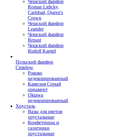
Чешский фарфор
Roman Lidicky,
Carlsbad, Queen's
Crown
Чешский фарфор
Leander
Чешский фарфор
Repast
Чешский фарфор
Rudolf Kampf
Польский фарфор
Сmielow
Рококо
недекорированный
Камелия Серый
орнамент
Oktawa
недекорированный
Хрусталь
Вазы для цветов
хрустальные
Конфетницы и
салатники
хрустальные