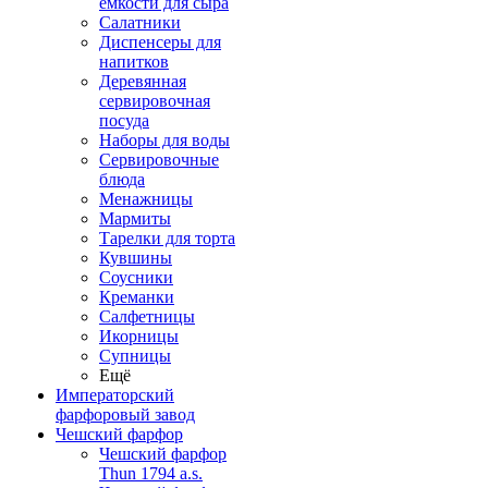
емкости для сыра
Салатники
Диспенсеры для
напитков
Деревянная
сервировочная
посуда
Наборы для воды
Сервировочные
блюда
Менажницы
Мармиты
Тарелки для торта
Кувшины
Соусники
Креманки
Салфетницы
Икорницы
Супницы
Ещё
Императорский
фарфоровый завод
Чешский фарфор
Чешский фарфор
Thun 1794 a.s.