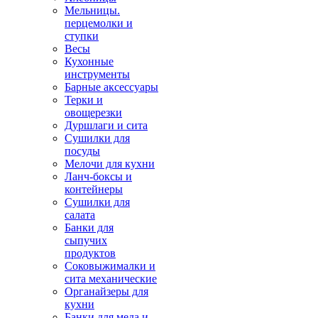
Мельницы.
перцемолки и
ступки
Весы
Кухонные
инструменты
Барные аксессуары
Терки и
овощерезки
Дуршлаги и сита
Сушилки для
посуды
Мелочи для кухни
Ланч-боксы и
контейнеры
Сушилки для
салата
Банки для
сыпучих
продуктов
Соковыжималки и
сита механические
Органайзеры для
кухни
Банки для меда и