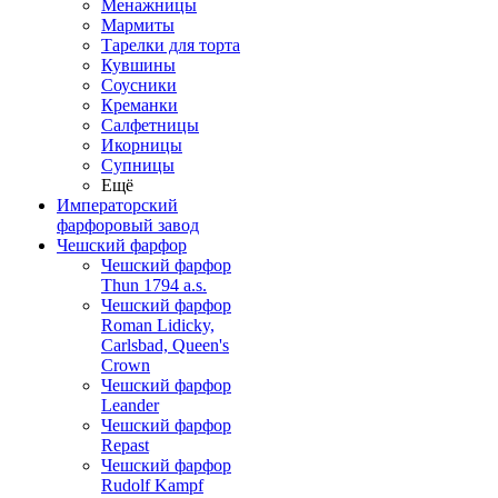
Менажницы
Мармиты
Тарелки для торта
Кувшины
Соусники
Креманки
Салфетницы
Икорницы
Супницы
Ещё
Императорский
фарфоровый завод
Чешский фарфор
Чешский фарфор
Thun 1794 a.s.
Чешский фарфор
Roman Lidicky,
Carlsbad, Queen's
Crown
Чешский фарфор
Leander
Чешский фарфор
Repast
Чешский фарфор
Rudolf Kampf