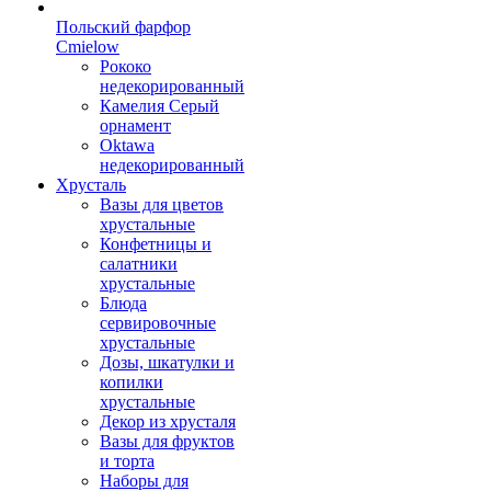
Польский фарфор
Сmielow
Рококо
недекорированный
Камелия Серый
орнамент
Oktawa
недекорированный
Хрусталь
Вазы для цветов
хрустальные
Конфетницы и
салатники
хрустальные
Блюда
сервировочные
хрустальные
Дозы, шкатулки и
копилки
хрустальные
Декор из хрусталя
Вазы для фруктов
и торта
Наборы для