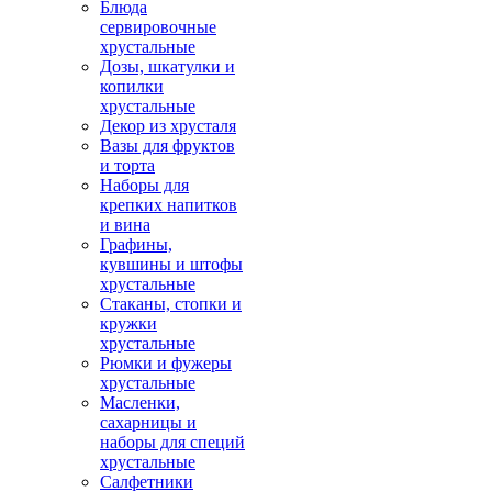
Блюда
сервировочные
хрустальные
Дозы, шкатулки и
копилки
хрустальные
Декор из хрусталя
Вазы для фруктов
и торта
Наборы для
крепких напитков
и вина
Графины,
кувшины и штофы
хрустальные
Стаканы, стопки и
кружки
хрустальные
Рюмки и фужеры
хрустальные
Масленки,
сахарницы и
наборы для специй
хрустальные
Салфетники