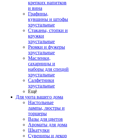
крепких напитков
и вина
Графины,
кувшины и штофы
хрустальные
Стаканы, стопки и
кружки
хрустальные
Рюмки и фужеры
хрустальные
Масленки,
сахарницы и
наборы для специй
хрустальные
Салфетники
хрустальные
Ещё
Для уюта вашего дома
Настольные
лампы, люстры и
торшеры
Вазы для цветов
Ароматы для дома
Шкатулки
Сувениры и декор