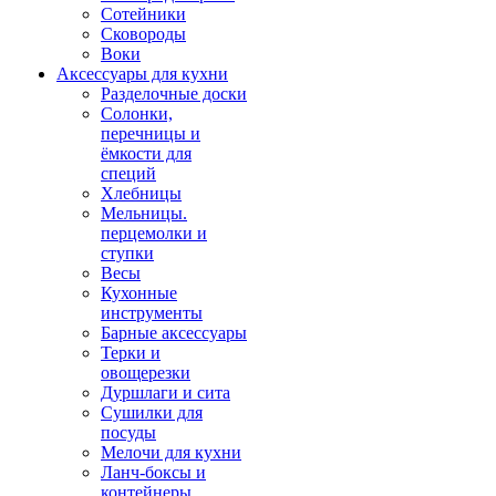
Сотейники
Сковороды
Воки
Аксессуары для кухни
Разделочные доски
Солонки,
перечницы и
ёмкости для
специй
Хлебницы
Мельницы.
перцемолки и
ступки
Весы
Кухонные
инструменты
Барные аксессуары
Терки и
овощерезки
Дуршлаги и сита
Сушилки для
посуды
Мелочи для кухни
Ланч-боксы и
контейнеры