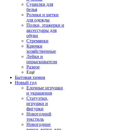
Сушилки для
белья
Ролики и щетки
для одежды
Полки, этажерки и
аксессуары для
обуви
Стремянки
Крючки
хозяйственные
Лейки и
опрыскиватели
Разное
Ещё
Бытовая химия
Новый год
Елочные игрушки
и украшения
Статуэтки,
игрушки и
фигурки
Новогодний
текстиль
Новогодние
венки, ветки, ели