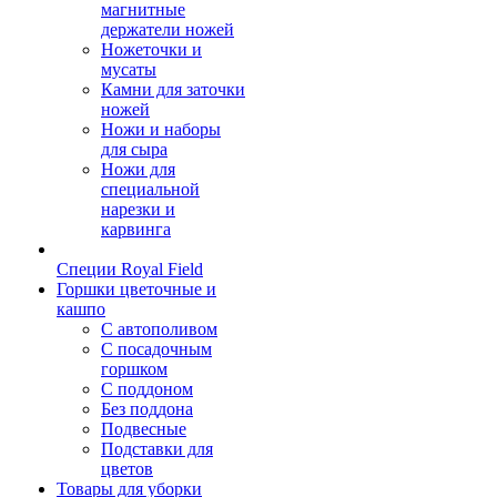
магнитные
держатели ножей
Ножеточки и
мусаты
Камни для заточки
ножей
Ножи и наборы
для сыра
Ножи для
специальной
нарезки и
карвинга
Специи Royal Field
Горшки цветочные и
кашпо
С автополивом
С посадочным
горшком
С поддоном
Без поддона
Подвесные
Подставки для
цветов
Товары для уборки