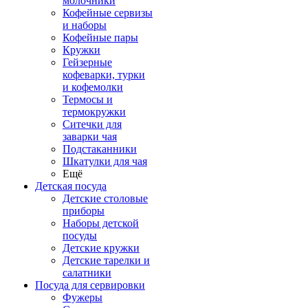
молочники
Кофейные сервизы
и наборы
Кофейные пары
Кружки
Гейзерные
кофеварки, турки
и кофемолки
Термосы и
термокружки
Ситечки для
заварки чая
Подстаканники
Шкатулки для чая
Ещё
Детская посуда
Детские столовые
приборы
Наборы детской
посуды
Детские кружки
Детские тарелки и
салатники
Посуда для сервировки
Фужеры