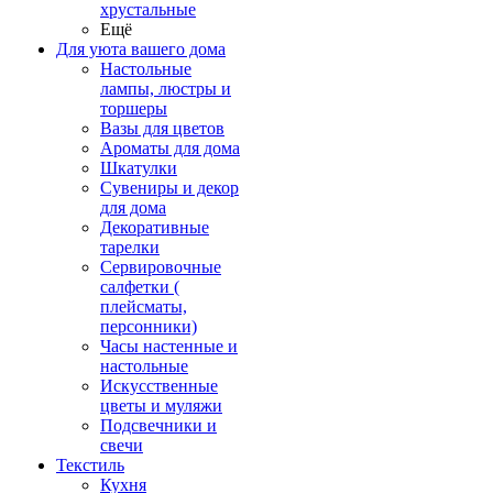
хрустальные
Ещё
Для уюта вашего дома
Настольные
лампы, люстры и
торшеры
Вазы для цветов
Ароматы для дома
Шкатулки
Сувениры и декор
для дома
Декоративные
тарелки
Сервировочные
салфетки (
плейсматы,
персонники)
Часы настенные и
настольные
Искусственные
цветы и муляжи
Подсвечники и
свечи
Текстиль
Кухня