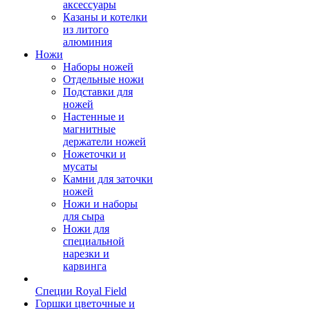
аксессуары
Казаны и котелки
из литого
алюминия
Ножи
Наборы ножей
Отдельные ножи
Подставки для
ножей
Настенные и
магнитные
держатели ножей
Ножеточки и
мусаты
Камни для заточки
ножей
Ножи и наборы
для сыра
Ножи для
специальной
нарезки и
карвинга
Специи Royal Field
Горшки цветочные и