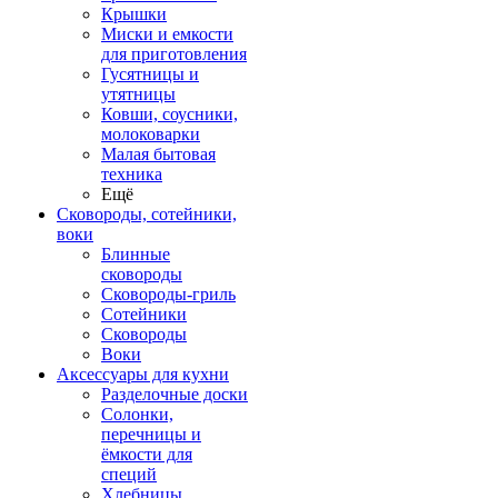
Крышки
Миски и емкости
для приготовления
Гусятницы и
утятницы
Ковши, соусники,
молоковарки
Малая бытовая
техника
Ещё
Сковороды, сотейники,
воки
Блинные
сковороды
Сковороды-гриль
Сотейники
Сковороды
Воки
Аксессуары для кухни
Разделочные доски
Солонки,
перечницы и
ёмкости для
специй
Хлебницы