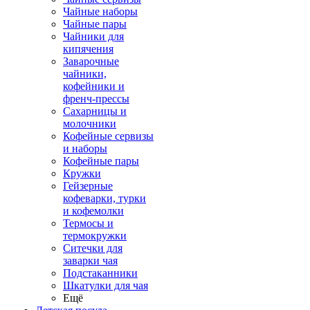
Чайные наборы
Чайные пары
Чайники для
кипячения
Заварочные
чайники,
кофейники и
френч-прессы
Сахарницы и
молочники
Кофейные сервизы
и наборы
Кофейные пары
Кружки
Гейзерные
кофеварки, турки
и кофемолки
Термосы и
термокружки
Ситечки для
заварки чая
Подстаканники
Шкатулки для чая
Ещё