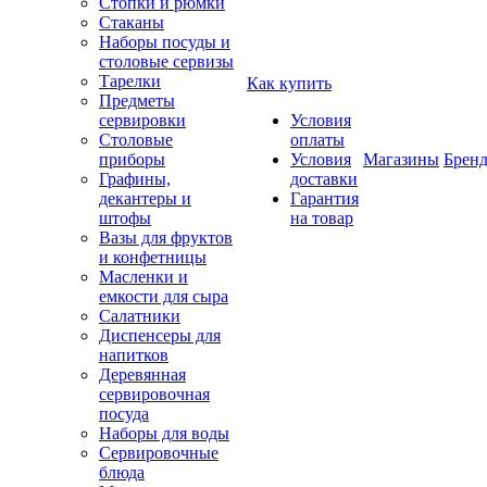
Стопки и рюмки
Стаканы
Наборы посуды и
столовые сервизы
Тарелки
Как купить
Предметы
сервировки
Условия
Столовые
оплаты
приборы
Условия
Магазины
Брен
Графины,
доставки
декантеры и
Гарантия
штофы
на товар
Вазы для фруктов
и конфетницы
Масленки и
емкости для сыра
Салатники
Диспенсеры для
напитков
Деревянная
сервировочная
посуда
Наборы для воды
Сервировочные
блюда