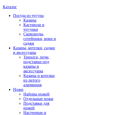
Каталог
Посуда из чугуна
Казаны
Кастрюли и
чугунки
Сковороды,
сотейники, воки и
саджи
Казаны, котелки, саджи
и аксессуары
Треноги, печи,
подставки под
казаны и
аксессуары
Казаны и котелки
из литого
алюминия
Ножи
Наборы ножей
Отдельные ножи
Подставки для
ножей
Настенные и