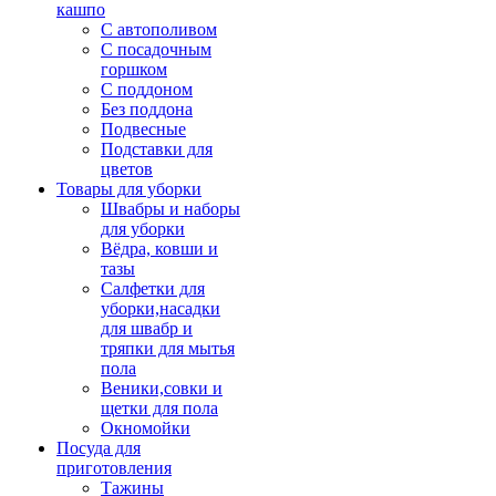
кашпо
С автополивом
С посадочным
горшком
С поддоном
Без поддона
Подвесные
Подставки для
цветов
Товары для уборки
Швабры и наборы
для уборки
Вёдра, ковши и
тазы
Салфетки для
уборки,насадки
для швабр и
тряпки для мытья
пола
Веники,совки и
щетки для пола
Окномойки
Посуда для
приготовления
Тажины