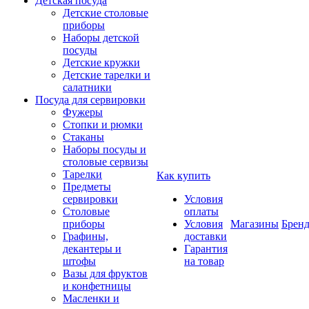
Детская посуда
Детские столовые
приборы
Наборы детской
посуды
Детские кружки
Детские тарелки и
салатники
Посуда для сервировки
Фужеры
Стопки и рюмки
Стаканы
Наборы посуды и
столовые сервизы
Тарелки
Как купить
Предметы
сервировки
Условия
Столовые
оплаты
приборы
Условия
Магазины
Брен
Графины,
доставки
декантеры и
Гарантия
штофы
на товар
Вазы для фруктов
и конфетницы
Масленки и