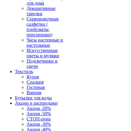
для дома
Декоративные
тарелки
Сервировочные
салфетки (
плейсматы,
персонники)
Часы настенные и
настольные
Искусственные
цветы и муляжи
Подсвечники и
свечи
Текстиль
Кухня
Спальня
Гостиная
Ванная
Бутылки для воды
Акции и распродажи
Акция -20%
Акция -50%
СТОП-цена
Акция -30%
Акция -40%