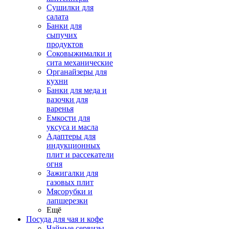
Сушилки для
салата
Банки для
сыпучих
продуктов
Соковыжималки и
сита механические
Органайзеры для
кухни
Банки для меда и
вазочки для
варенья
Емкости для
уксуса и масла
Адаптеры для
индукционных
плит и рассекатели
огня
Зажигалки для
газовых плит
Мясорубки и
лапшерезки
Ещё
Посуда для чая и кофе
Чайные сервизы