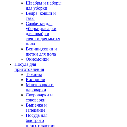
Швабры и наборы
для уборки
Вёдра, ковши и
тазы
Салфетки для
уборки,насадки
для швабр и
тряпки для мытья
пола
Веники,совки и
щетки для пола
Окномойки
Посуда для
приготовления
Тажины
Кастрюли
Мантоварки и
пароварки
Скороварки и
соковарки
Выпечка и
запекание
Посуда для
быстрого
приготовления