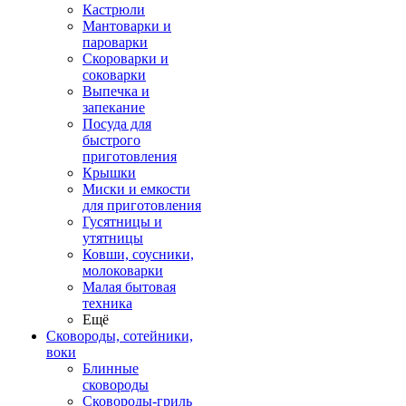
Кастрюли
Мантоварки и
пароварки
Скороварки и
соковарки
Выпечка и
запекание
Посуда для
быстрого
приготовления
Крышки
Миски и емкости
для приготовления
Гусятницы и
утятницы
Ковши, соусники,
молоковарки
Малая бытовая
техника
Ещё
Сковороды, сотейники,
воки
Блинные
сковороды
Сковороды-гриль