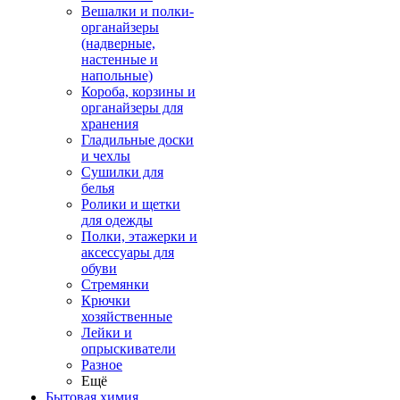
Вешалки и полки-
органайзеры
(надверные,
настенные и
напольные)
Короба, корзины и
органайзеры для
хранения
Гладильные доски
и чехлы
Сушилки для
белья
Ролики и щетки
для одежды
Полки, этажерки и
аксессуары для
обуви
Стремянки
Крючки
хозяйственные
Лейки и
опрыскиватели
Разное
Ещё
Бытовая химия