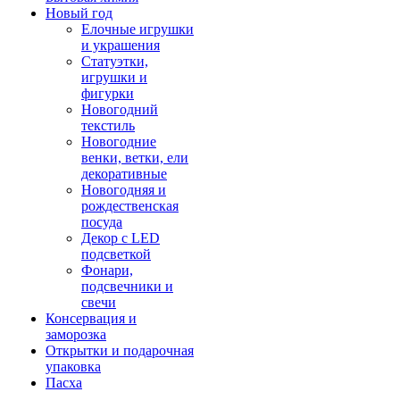
Новый год
Елочные игрушки
и украшения
Статуэтки,
игрушки и
фигурки
Новогодний
текстиль
Новогодние
венки, ветки, ели
декоративные
Новогодняя и
рождественская
посуда
Декор с LED
подсветкой
Фонари,
подсвечники и
свечи
Консервация и
заморозка
Открытки и подарочная
упаковка
Пасха