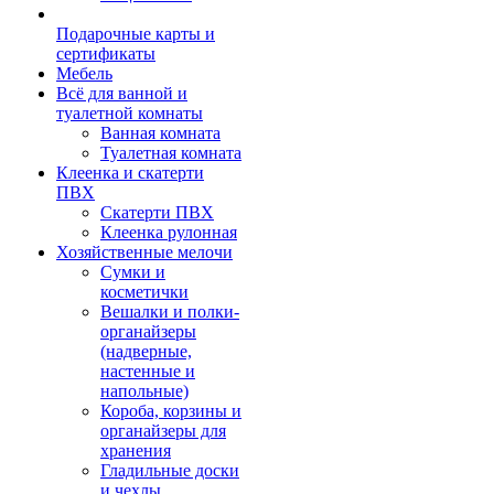
Подарочные карты и
сертификаты
Мебель
Всё для ванной и
туалетной комнаты
Ванная комната
Туалетная комната
Клеенка и скатерти
ПВХ
Скатерти ПВХ
Клеенка рулонная
Хозяйственные мелочи
Сумки и
косметички
Вешалки и полки-
органайзеры
(надверные,
настенные и
напольные)
Короба, корзины и
органайзеры для
хранения
Гладильные доски
и чехлы