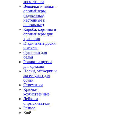
косметички
Вешалки и полки-
органайзеры
(надверные,
настенные и
напольные)
Короба, корзины и
органайзеры для
хранения
Гладильные доски
и чехлы
Сушилки для
белья
Ролики и щетки
для одежды
Полки, этажерки и
аксессуары для
обуви
Стремянки
Крючки
хозяйственные
Лейки и
опрыскиватели
Разное
Ещё