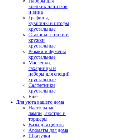
Наборы для
крепких напитков
и вина
Графины,
кувшины и штофы
хрустальные
Стаканы, стопки и
кружки
хрустальные
Рюмки и фужеры
хрустальные
Масленки,
сахарницы и
наборы для специй
хрустальные
Салфетники
хрустальные
Ещё
Для уюта вашего дома
Настольные
лампы, люстры и
торшеры
Вазы для цветов
Ароматы для дома
Шкатулки