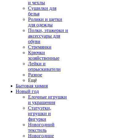
и чехлы
Сушилки для
белья
Ролики и щетки
для одежды
Полки, этажерки и
аксессуары для
обуви
Стремянки
Крючки
хозяйственные
Лейки и
опрыскиватели
Разное
Ещё
Бытовая химия
Новый год
Елочные игрушки
и украшения
Статуэтки,
игрушки и
фигурки
Новогодний
текстиль
Новогодние