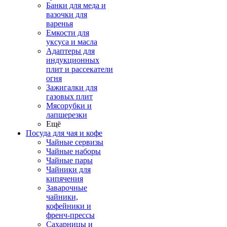
Банки для меда и
вазочки для
варенья
Емкости для
уксуса и масла
Адаптеры для
индукционных
плит и рассекатели
огня
Зажигалки для
газовых плит
Мясорубки и
лапшерезки
Ещё
Посуда для чая и кофе
Чайные сервизы
Чайные наборы
Чайные пары
Чайники для
кипячения
Заварочные
чайники,
кофейники и
френч-прессы
Сахарницы и