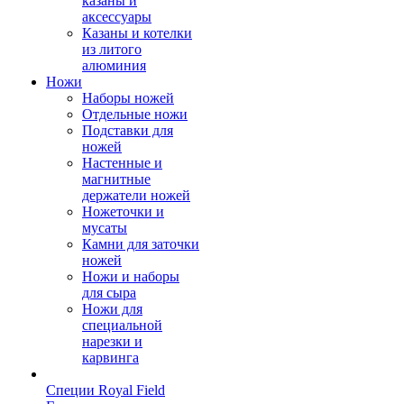
казаны и
аксессуары
Казаны и котелки
из литого
алюминия
Ножи
Наборы ножей
Отдельные ножи
Подставки для
ножей
Настенные и
магнитные
держатели ножей
Ножеточки и
мусаты
Камни для заточки
ножей
Ножи и наборы
для сыра
Ножи для
специальной
нарезки и
карвинга
Специи Royal Field