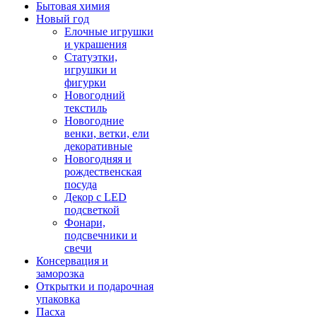
Бытовая химия
Новый год
Елочные игрушки
и украшения
Статуэтки,
игрушки и
фигурки
Новогодний
текстиль
Новогодние
венки, ветки, ели
декоративные
Новогодняя и
рождественская
посуда
Декор с LED
подсветкой
Фонари,
подсвечники и
свечи
Консервация и
заморозка
Открытки и подарочная
упаковка
Пасха