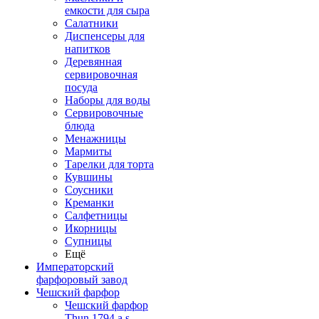
емкости для сыра
Салатники
Диспенсеры для
напитков
Деревянная
сервировочная
посуда
Наборы для воды
Сервировочные
блюда
Менажницы
Мармиты
Тарелки для торта
Кувшины
Соусники
Креманки
Салфетницы
Икорницы
Супницы
Ещё
Императорский
фарфоровый завод
Чешский фарфор
Чешский фарфор
Thun 1794 a.s.