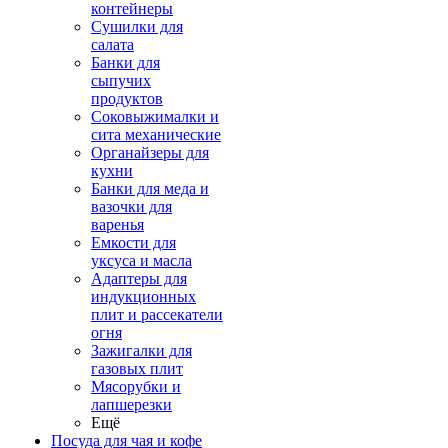
контейнеры
Сушилки для
салата
Банки для
сыпучих
продуктов
Соковыжималки и
сита механические
Органайзеры для
кухни
Банки для меда и
вазочки для
варенья
Емкости для
уксуса и масла
Адаптеры для
индукционных
плит и рассекатели
огня
Зажигалки для
газовых плит
Мясорубки и
лапшерезки
Ещё
Посуда для чая и кофе