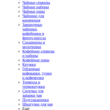
Чайные сервизы
Чайные наборы
Чайные пары
Чайники для
кипячения
Заварочные
чайники,
кофейники и
френч-прессы
Сахарницы и
молочники
Кофейные сервизы
и наборы
Кофейные пары
Кружки
Гейзерные
кофеварки, турки
и кофемолки
Термосы и
термокружки
Ситечки для
заварки чая
Подстаканники
Шкатулки для чая
Ещё