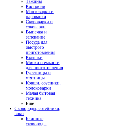
Тажины
Кастрюли
Мантоварки и
пароварки
Скороварки и
соковарки
Выпечка и
запекание
Посуда для
быстрого
приготовления
Крышки
Миски и емкости
для приготовления
Гусятницы и
утятницы
Ковши, соусники,
молоковарки
Малая бытовая
техника
Ещё
Сковороды, сотейники,
воки
Блинные
сковороды