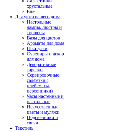
Салфетники
хрустальные
Ещё
Для уюта вашего дома
Настольные
лампы, люстры и
торшеры
Вазы для цветов
Ароматы для дома
Шкатулки
Сувениры и декор
для дома
Декоративные
тарелки
Сервировочные
салфетки (
плейсматы,
персонники)
Часы настенные и
настольные
Искусственные
цветы и муляжи
Подсвечники и
свечи
Текстиль