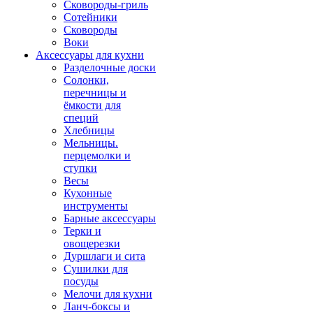
Сковороды-гриль
Сотейники
Сковороды
Воки
Аксессуары для кухни
Разделочные доски
Солонки,
перечницы и
ёмкости для
специй
Хлебницы
Мельницы.
перцемолки и
ступки
Весы
Кухонные
инструменты
Барные аксессуары
Терки и
овощерезки
Дуршлаги и сита
Сушилки для
посуды
Мелочи для кухни
Ланч-боксы и