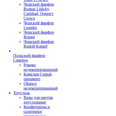
Чешский фарфор
Roman Lidicky,
Carlsbad, Queen's
Crown
Чешский фарфор
Leander
Чешский фарфор
Repast
Чешский фарфор
Rudolf Kampf
Польский фарфор
Сmielow
Рококо
недекорированный
Камелия Серый
орнамент
Oktawa
недекорированный
Хрусталь
Вазы для цветов
хрустальные
Конфетницы и
салатники