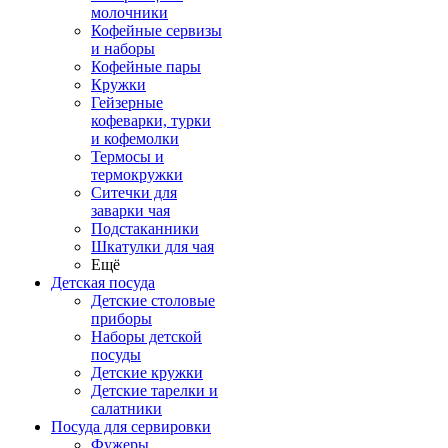
молочники
Кофейные сервизы
и наборы
Кофейные пары
Кружки
Гейзерные
кофеварки, турки
и кофемолки
Термосы и
термокружки
Ситечки для
заварки чая
Подстаканники
Шкатулки для чая
Ещё
Детская посуда
Детские столовые
приборы
Наборы детской
посуды
Детские кружки
Детские тарелки и
салатники
Посуда для сервировки
Фужеры