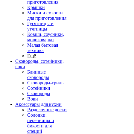
приготовления
Крышки
Миски и емкости
для приготовления
Гусятницы и
утятницы
Ковши, соусники,
молоковарки
Малая бытовая
техника
Ещё
Сковороды, сотейники,
воки
Блинные
сковороды
Сковороды-гриль
Сотейники
Сковороды
Воки
Аксессуары для кухни
Разделочные доски
Солонки,
перечницы и
ёмкости для
специй