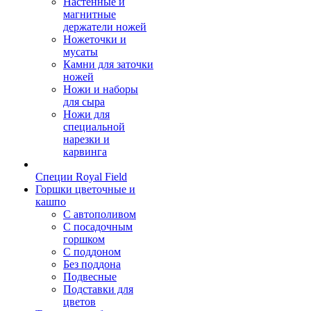
Настенные и
магнитные
держатели ножей
Ножеточки и
мусаты
Камни для заточки
ножей
Ножи и наборы
для сыра
Ножи для
специальной
нарезки и
карвинга
Специи Royal Field
Горшки цветочные и
кашпо
С автополивом
С посадочным
горшком
С поддоном
Без поддона
Подвесные
Подставки для
цветов