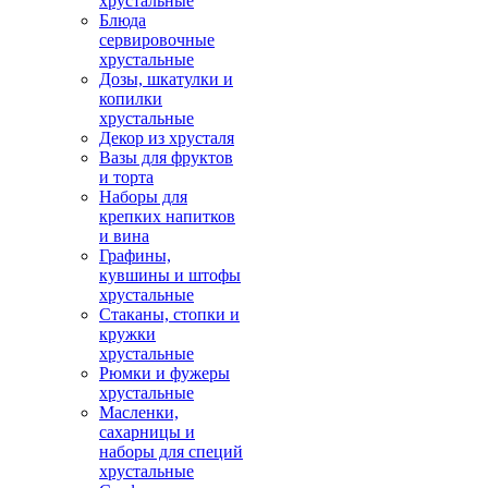
хрустальные
Блюда
сервировочные
хрустальные
Дозы, шкатулки и
копилки
хрустальные
Декор из хрусталя
Вазы для фруктов
и торта
Наборы для
крепких напитков
и вина
Графины,
кувшины и штофы
хрустальные
Стаканы, стопки и
кружки
хрустальные
Рюмки и фужеры
хрустальные
Масленки,
сахарницы и
наборы для специй
хрустальные