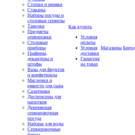
Стопки и рюмки
Стаканы
Наборы посуды и
столовые сервизы
Тарелки
Как купить
Предметы
сервировки
Условия
Столовые
оплаты
приборы
Условия
Магазины
Брен
Графины,
доставки
декантеры и
Гарантия
штофы
на товар
Вазы для фруктов
и конфетницы
Масленки и
емкости для сыра
Салатники
Диспенсеры для
напитков
Деревянная
сервировочная
посуда
Наборы для воды
Сервировочные
блюда