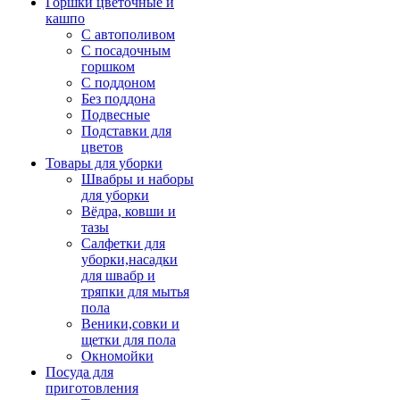
Горшки цветочные и
кашпо
С автополивом
С посадочным
горшком
С поддоном
Без поддона
Подвесные
Подставки для
цветов
Товары для уборки
Швабры и наборы
для уборки
Вёдра, ковши и
тазы
Салфетки для
уборки,насадки
для швабр и
тряпки для мытья
пола
Веники,совки и
щетки для пола
Окномойки
Посуда для
приготовления