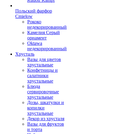
Rudolf Kampf
Польский фарфор
Сmielow
Рококо
недекорированный
Камелия Серый
орнамент
Oktawa
недекорированный
Хрусталь
Вазы для цветов
хрустальные
Конфетницы и
салатники
хрустальные
Блюда
сервировочные
хрустальные
Дозы, шкатулки и
копилки
хрустальные
Декор из хрусталя
Вазы для фруктов
и торта