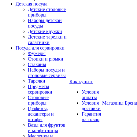
Детская посуда
Детские столовые
приборы
Наборы детской
посуды
Детские кружки
Детские тарелки и
салатники
Посуда для сервировки
Фужеры
Стопки и рюмки
Стаканы
Наборы посуды и
столовые сервизы
Тарелки
Как купить
Предметы
сервировки
Условия
Столовые
оплаты
приборы
Условия
Магазины
Брен
Графины,
доставки
декантеры и
Гарантия
штофы
на товар
Вазы для фруктов
и конфетницы
Масленки и