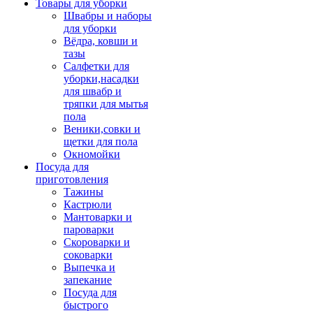
Товары для уборки
Швабры и наборы
для уборки
Вёдра, ковши и
тазы
Салфетки для
уборки,насадки
для швабр и
тряпки для мытья
пола
Веники,совки и
щетки для пола
Окномойки
Посуда для
приготовления
Тажины
Кастрюли
Мантоварки и
пароварки
Скороварки и
соковарки
Выпечка и
запекание
Посуда для
быстрого