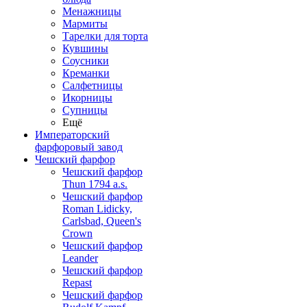
Менажницы
Мармиты
Тарелки для торта
Кувшины
Соусники
Креманки
Салфетницы
Икорницы
Супницы
Ещё
Императорский
фарфоровый завод
Чешский фарфор
Чешский фарфор
Thun 1794 a.s.
Чешский фарфор
Roman Lidicky,
Carlsbad, Queen's
Crown
Чешский фарфор
Leander
Чешский фарфор
Repast
Чешский фарфор