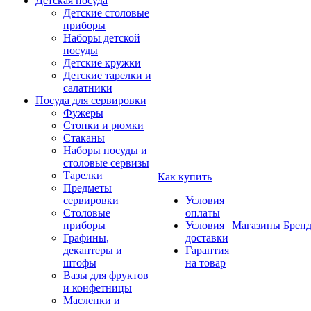
Детская посуда
Детские столовые
приборы
Наборы детской
посуды
Детские кружки
Детские тарелки и
салатники
Посуда для сервировки
Фужеры
Стопки и рюмки
Стаканы
Наборы посуды и
столовые сервизы
Тарелки
Как купить
Предметы
сервировки
Условия
Столовые
оплаты
приборы
Условия
Магазины
Брен
Графины,
доставки
декантеры и
Гарантия
штофы
на товар
Вазы для фруктов
и конфетницы
Масленки и