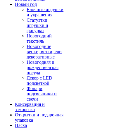
Новый год
Елочные игрушки
и украшения
Статуэтки,
игрушки и
фигурки
Новогодний
текстиль
Новогодние
венки, ветки, ели
декоративные
Новогодняя и
рождественская
посуда
Декор с LED
подсветкой
Фонари,
подсвечники и
свечи
Консервация и
заморозка
Открытки и подарочная
упаковка
Пасха