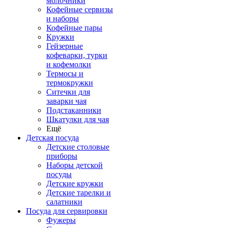
молочники
Кофейные сервизы
и наборы
Кофейные пары
Кружки
Гейзерные
кофеварки, турки
и кофемолки
Термосы и
термокружки
Ситечки для
заварки чая
Подстаканники
Шкатулки для чая
Ещё
Детская посуда
Детские столовые
приборы
Наборы детской
посуды
Детские кружки
Детские тарелки и
салатники
Посуда для сервировки
Фужеры