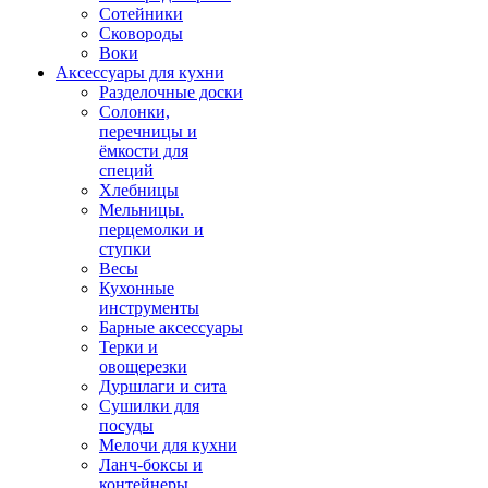
Сотейники
Сковороды
Воки
Аксессуары для кухни
Разделочные доски
Солонки,
перечницы и
ёмкости для
специй
Хлебницы
Мельницы.
перцемолки и
ступки
Весы
Кухонные
инструменты
Барные аксессуары
Терки и
овощерезки
Дуршлаги и сита
Сушилки для
посуды
Мелочи для кухни
Ланч-боксы и
контейнеры