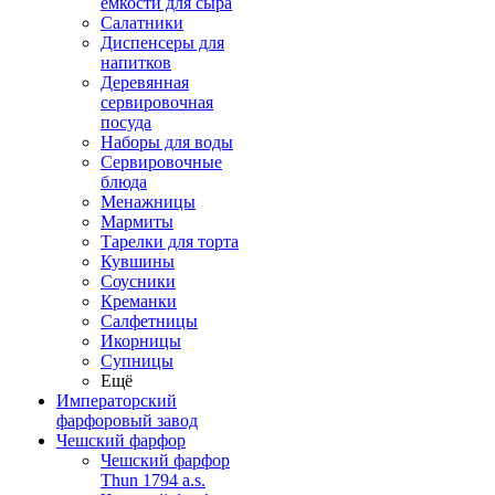
емкости для сыра
Салатники
Диспенсеры для
напитков
Деревянная
сервировочная
посуда
Наборы для воды
Сервировочные
блюда
Менажницы
Мармиты
Тарелки для торта
Кувшины
Соусники
Креманки
Салфетницы
Икорницы
Супницы
Ещё
Императорский
фарфоровый завод
Чешский фарфор
Чешский фарфор
Thun 1794 a.s.