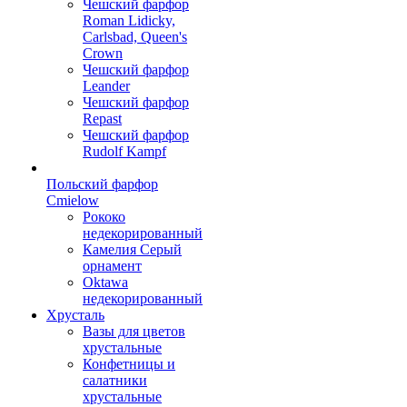
Чешский фарфор
Roman Lidicky,
Carlsbad, Queen's
Crown
Чешский фарфор
Leander
Чешский фарфор
Repast
Чешский фарфор
Rudolf Kampf
Польский фарфор
Сmielow
Рококо
недекорированный
Камелия Серый
орнамент
Oktawa
недекорированный
Хрусталь
Вазы для цветов
хрустальные
Конфетницы и
салатники
хрустальные