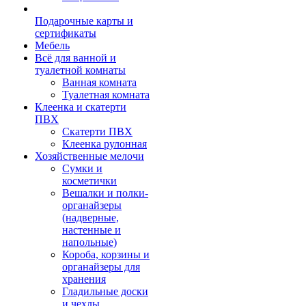
Подарочные карты и
сертификаты
Мебель
Всё для ванной и
туалетной комнаты
Ванная комната
Туалетная комната
Клеенка и скатерти
ПВХ
Скатерти ПВХ
Клеенка рулонная
Хозяйственные мелочи
Сумки и
косметички
Вешалки и полки-
органайзеры
(надверные,
настенные и
напольные)
Короба, корзины и
органайзеры для
хранения
Гладильные доски
и чехлы