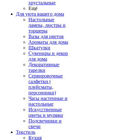
хрустальные
Ещё
Для уюта вашего дома
Настольные
лампы, люстры и
торшеры
Вазы для цветов
Ароматы для дома
Шкатулки
Сувениры и декор
для дома
Декоративные
тарелки
Сервировочные
салфетки (
плейсматы,
персонники)
Часы настенные и
настольные
Искусственные
цветы и муляжи
Подсвечники и
свечи
Текстиль
Кухня