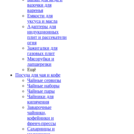
вазочки для
варенья
Емкости для
уксуса и масла
Адаптеры для
индукционных
плит и рассекатели
огня
Зажигалки для
газовых плит
Мясорубки и
лапшерезки
Ещё
Посуда для чая и кофе
Чайные сервизы
Чайные наборы
Чайные пары
Чайники для
кипячения
Заварочные
чайники,
кофейники и
френч-прессы
Сахарницы и