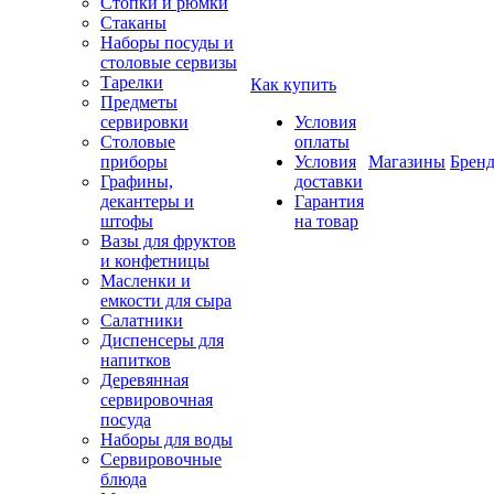
Стопки и рюмки
Стаканы
Наборы посуды и
столовые сервизы
Тарелки
Как купить
Предметы
сервировки
Условия
Столовые
оплаты
приборы
Условия
Магазины
Брен
Графины,
доставки
декантеры и
Гарантия
штофы
на товар
Вазы для фруктов
и конфетницы
Масленки и
емкости для сыра
Салатники
Диспенсеры для
напитков
Деревянная
сервировочная
посуда
Наборы для воды
Сервировочные
блюда