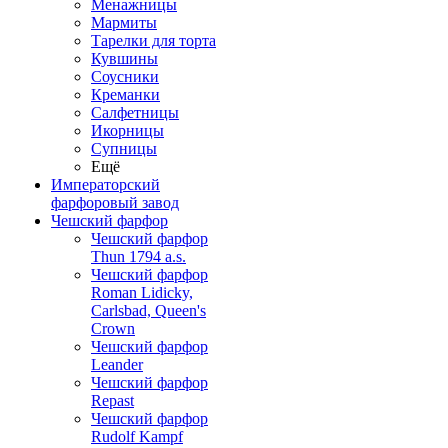
Менажницы
Мармиты
Тарелки для торта
Кувшины
Соусники
Креманки
Салфетницы
Икорницы
Супницы
Ещё
Императорский
фарфоровый завод
Чешский фарфор
Чешский фарфор
Thun 1794 a.s.
Чешский фарфор
Roman Lidicky,
Carlsbad, Queen's
Crown
Чешский фарфор
Leander
Чешский фарфор
Repast
Чешский фарфор
Rudolf Kampf