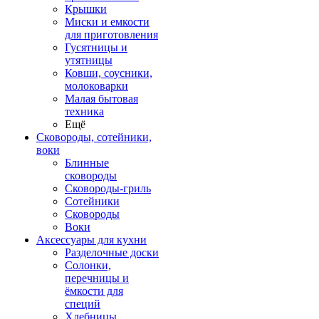
Крышки
Миски и емкости
для приготовления
Гусятницы и
утятницы
Ковши, соусники,
молоковарки
Малая бытовая
техника
Ещё
Сковороды, сотейники,
воки
Блинные
сковороды
Сковороды-гриль
Сотейники
Сковороды
Воки
Аксессуары для кухни
Разделочные доски
Солонки,
перечницы и
ёмкости для
специй
Хлебницы