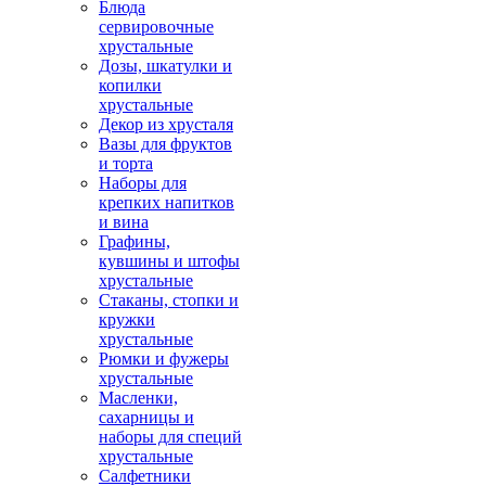
Блюда
сервировочные
хрустальные
Дозы, шкатулки и
копилки
хрустальные
Декор из хрусталя
Вазы для фруктов
и торта
Наборы для
крепких напитков
и вина
Графины,
кувшины и штофы
хрустальные
Стаканы, стопки и
кружки
хрустальные
Рюмки и фужеры
хрустальные
Масленки,
сахарницы и
наборы для специй
хрустальные
Салфетники