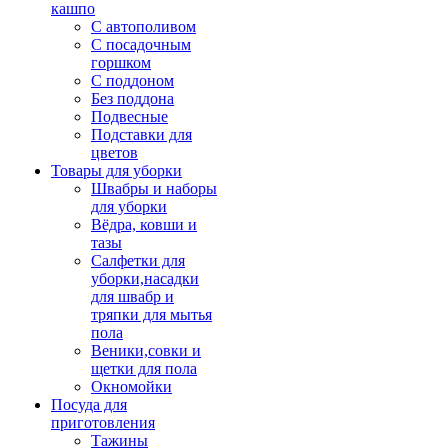
кашпо
С автополивом
С посадочным
горшком
С поддоном
Без поддона
Подвесные
Подставки для
цветов
Товары для уборки
Швабры и наборы
для уборки
Вёдра, ковши и
тазы
Салфетки для
уборки,насадки
для швабр и
тряпки для мытья
пола
Веники,совки и
щетки для пола
Окномойки
Посуда для
приготовления
Тажины