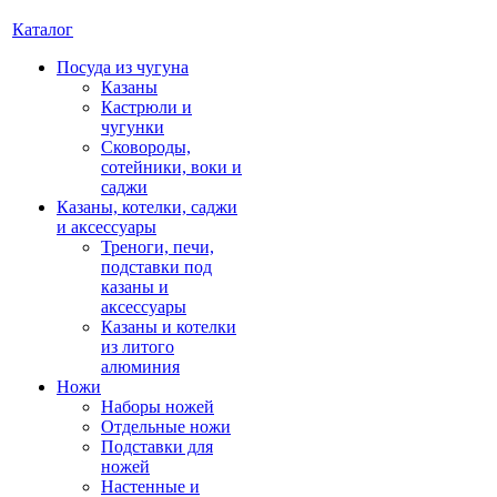
Каталог
Посуда из чугуна
Казаны
Кастрюли и
чугунки
Сковороды,
сотейники, воки и
саджи
Казаны, котелки, саджи
и аксессуары
Треноги, печи,
подставки под
казаны и
аксессуары
Казаны и котелки
из литого
алюминия
Ножи
Наборы ножей
Отдельные ножи
Подставки для
ножей
Настенные и