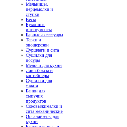
Мельницы.
перцемолки и
ступки
Весы
Кухонные
инструменты
Барные аксессуары
Терки и
овощерезки
Дуршлаги и сита
Сушилки для
посуды
Мелочи для кухни
Ланч-боксы и
контейнеры
Сушилки для
салата
Банки для
сыпучих
продуктов
Соковыжималки и
сита механические
Органайзеры для
кухни
Банки для меда и