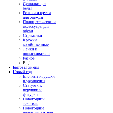
Сушилки для
белья
Ролики и щетки
для одежды
Полки, этажерки и
аксессуары для
обуви
Стремянки
Крючки
хозяйственные
Лейки и
опрыскиватели
Разное
Ещё
Бытовая химия
Новый год
Елочные игрушки
и украшения
Статуэтки,
игрушки и
фигурки
Новогодний
текстиль
Новогодние
венки, ветки, ели