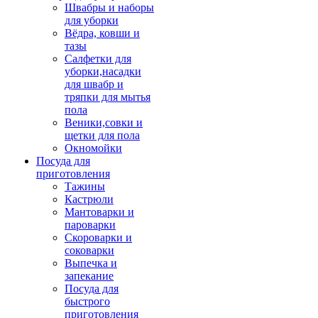
Швабры и наборы
для уборки
Вёдра, ковши и
тазы
Салфетки для
уборки,насадки
для швабр и
тряпки для мытья
пола
Веники,совки и
щетки для пола
Окномойки
Посуда для
приготовления
Тажины
Кастрюли
Мантоварки и
пароварки
Скороварки и
соковарки
Выпечка и
запекание
Посуда для
быстрого
приготовления