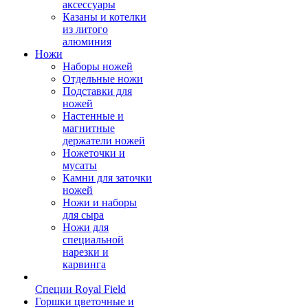
аксессуары
Казаны и котелки
из литого
алюминия
Ножи
Наборы ножей
Отдельные ножи
Подставки для
ножей
Настенные и
магнитные
держатели ножей
Ножеточки и
мусаты
Камни для заточки
ножей
Ножи и наборы
для сыра
Ножи для
специальной
нарезки и
карвинга
Специи Royal Field
Горшки цветочные и