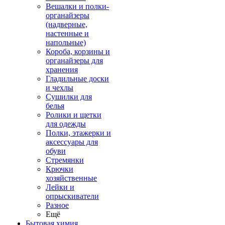
Вешалки и полки-
органайзеры
(надверные,
настенные и
напольные)
Короба, корзины и
органайзеры для
хранения
Гладильные доски
и чехлы
Сушилки для
белья
Ролики и щетки
для одежды
Полки, этажерки и
аксессуары для
обуви
Стремянки
Крючки
хозяйственные
Лейки и
опрыскиватели
Разное
Ещё
Бытовая химия