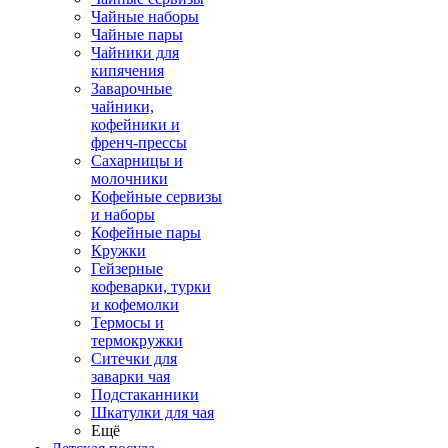
Чайные наборы
Чайные пары
Чайники для
кипячения
Заварочные
чайники,
кофейники и
френч-прессы
Сахарницы и
молочники
Кофейные сервизы
и наборы
Кофейные пары
Кружки
Гейзерные
кофеварки, турки
и кофемолки
Термосы и
термокружки
Ситечки для
заварки чая
Подстаканники
Шкатулки для чая
Ещё