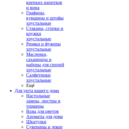
крепких напитков
и вина
Графины,
кувшины и штофы
хрустальные
Стаканы, стопки и
кружки
хрустальные
Рюмки и фужеры
хрустальные
Масленки,
сахарницы и
наборы для специй
хрустальные
Салфетники
хрустальные
Ещё
Для уюта вашего дома
Настольные
лампы, люстры и
торшеры
Вазы для цветов
Ароматы для дома
Шкатулки
Сувениры и декор