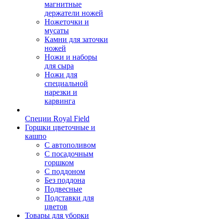
магнитные
держатели ножей
Ножеточки и
мусаты
Камни для заточки
ножей
Ножи и наборы
для сыра
Ножи для
специальной
нарезки и
карвинга
Специи Royal Field
Горшки цветочные и
кашпо
С автополивом
С посадочным
горшком
С поддоном
Без поддона
Подвесные
Подставки для
цветов
Товары для уборки