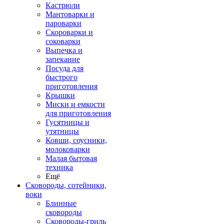
Кастрюли
Мантоварки и
пароварки
Скороварки и
соковарки
Выпечка и
запекание
Посуда для
быстрого
приготовления
Крышки
Миски и емкости
для приготовления
Гусятницы и
утятницы
Ковши, соусники,
молоковарки
Малая бытовая
техника
Ещё
Сковороды, сотейники,
воки
Блинные
сковороды
Сковороды-гриль