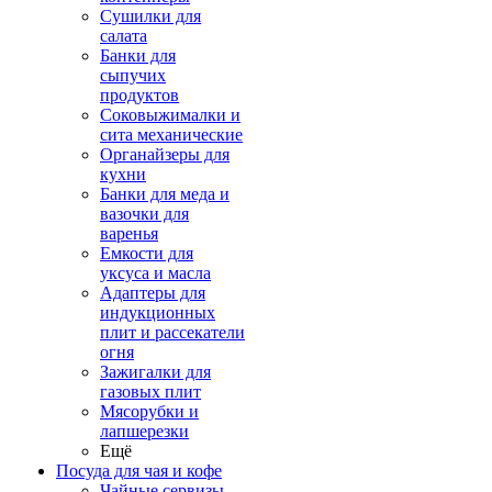
Сушилки для
салата
Банки для
сыпучих
продуктов
Соковыжималки и
сита механические
Органайзеры для
кухни
Банки для меда и
вазочки для
варенья
Емкости для
уксуса и масла
Адаптеры для
индукционных
плит и рассекатели
огня
Зажигалки для
газовых плит
Мясорубки и
лапшерезки
Ещё
Посуда для чая и кофе
Чайные сервизы