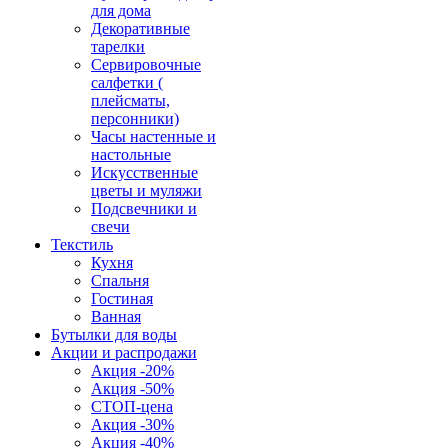
для дома
Декоративные
тарелки
Сервировочные
салфетки (
плейсматы,
персонники)
Часы настенные и
настольные
Искусственные
цветы и муляжи
Подсвечники и
свечи
Текстиль
Кухня
Спальня
Гостиная
Ванная
Бутылки для воды
Акции и распродажи
Акция -20%
Акция -50%
СТОП-цена
Акция -30%
Акция -40%