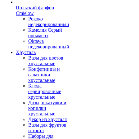
Польский фарфор
Сmielow
Рококо
недекорированный
Камелия Серый
орнамент
Oktawa
недекорированный
Хрусталь
Вазы для цветов
хрустальные
Конфетницы и
салатники
хрустальные
Блюда
сервировочные
хрустальные
Дозы, шкатулки и
копилки
хрустальные
Декор из хрусталя
Вазы для фруктов
и торта
Наборы для