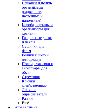
Вешалки и полки-
органайзеры
(надверные,
настенные и
напольные)
Короба, корзины и
органайзеры для
хранения
Гладильные доски
и чехлы
Сушилки для
белья
Ролики и щетки
для одежды
Полки, этажерки и
аксессуары для
обуви
Стремянки
Крючки
хозяйственные
Лейки и
опрыскиватели
Разное
Ещё
Бытовая химия