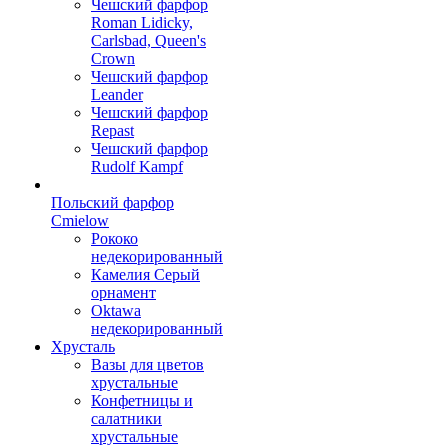
Чешский фарфор
Roman Lidicky,
Carlsbad, Queen's
Crown
Чешский фарфор
Leander
Чешский фарфор
Repast
Чешский фарфор
Rudolf Kampf
Польский фарфор
Сmielow
Рококо
недекорированный
Камелия Серый
орнамент
Oktawa
недекорированный
Хрусталь
Вазы для цветов
хрустальные
Конфетницы и
салатники
хрустальные