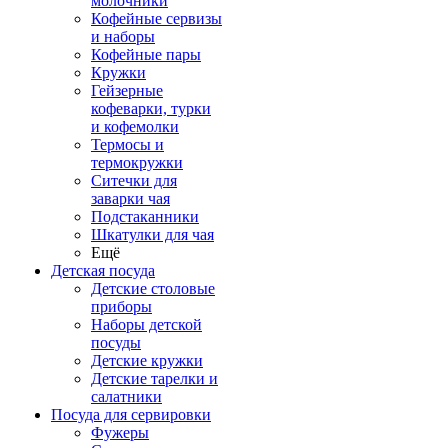
молочники
Кофейные сервизы
и наборы
Кофейные пары
Кружки
Гейзерные
кофеварки, турки
и кофемолки
Термосы и
термокружки
Ситечки для
заварки чая
Подстаканники
Шкатулки для чая
Ещё
Детская посуда
Детские столовые
приборы
Наборы детской
посуды
Детские кружки
Детские тарелки и
салатники
Посуда для сервировки
Фужеры