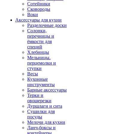
Сотейники
Сковороды
Воки
Аксессуары для кухни
Разделочные доски
Солонки,
перечницы и
ёмкости для
специй
Хлебницы
Мельницы.
перцемолки и
ступки
Весы
Кухонные
инструменты
Барные аксессуары
Терки и
овощерезки
Дуршлаги и сита
Сушилки для
посуды
Мелочи для кухни
Ланч-боксы и
контейнеры