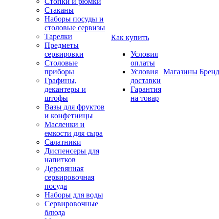
Стопки и рюмки
Стаканы
Наборы посуды и
столовые сервизы
Тарелки
Как купить
Предметы
сервировки
Условия
Столовые
оплаты
приборы
Условия
Магазины
Брен
Графины,
доставки
декантеры и
Гарантия
штофы
на товар
Вазы для фруктов
и конфетницы
Масленки и
емкости для сыра
Салатники
Диспенсеры для
напитков
Деревянная
сервировочная
посуда
Наборы для воды
Сервировочные
блюда