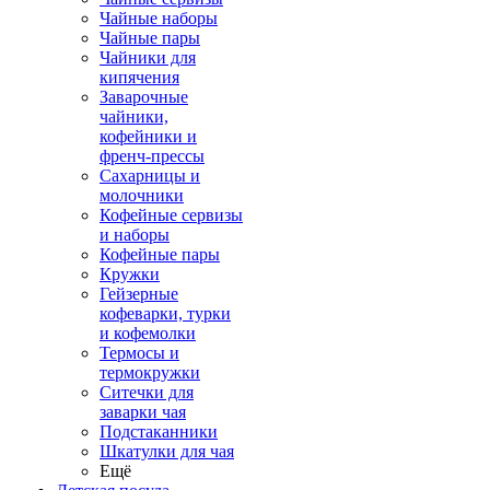
Чайные наборы
Чайные пары
Чайники для
кипячения
Заварочные
чайники,
кофейники и
френч-прессы
Сахарницы и
молочники
Кофейные сервизы
и наборы
Кофейные пары
Кружки
Гейзерные
кофеварки, турки
и кофемолки
Термосы и
термокружки
Ситечки для
заварки чая
Подстаканники
Шкатулки для чая
Ещё