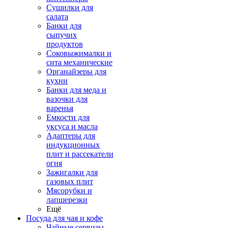
Сушилки для
салата
Банки для
сыпучих
продуктов
Соковыжималки и
сита механические
Органайзеры для
кухни
Банки для меда и
вазочки для
варенья
Емкости для
уксуса и масла
Адаптеры для
индукционных
плит и рассекатели
огня
Зажигалки для
газовых плит
Мясорубки и
лапшерезки
Ещё
Посуда для чая и кофе
Чайные сервизы