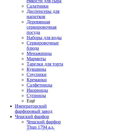
емкости для сыра
Салатники
Диспенсеры для
напитков
Деревянная
сервировочная
посуда
Наборы для воды
Сервировочные
блюда
Менажницы
Мармиты
Тарелки для торта
Кувшины
Соусники
Креманки
Салфетницы
Икорницы
Супницы
Ещё
Императорский
фарфоровый завод
Чешский фарфор
Чешский фарфор
Thun 1794 a.s.