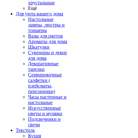
хрустальные
Ещё
Для уюта вашего дома
Настольные
лампы, люстры и
торшеры
Вазы для цветов
Ароматы для дома
Шкатулки
Сувениры и декор
для дома
Декоративные
тарелки
Сервировочные
салфетки (
плейсматы,
персонники)
Часы настенные и
настольные
Искусственные
цветы и муляжи
Подсвечники и
свечи
Текстиль
Кухня