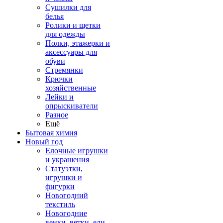
Сушилки для
белья
Ролики и щетки
для одежды
Полки, этажерки и
аксессуары для
обуви
Стремянки
Крючки
хозяйственные
Лейки и
опрыскиватели
Разное
Ещё
Бытовая химия
Новый год
Елочные игрушки
и украшения
Статуэтки,
игрушки и
фигурки
Новогодний
текстиль
Новогодние
венки, ветки, ели