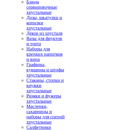
Блюда
сервировочные
хрустальные
Дозы, шкатулки и
копилки
хрустальные
Декор из хрусталя
Вазы для фруктов
и торта
Наборы для
крепких напитков
и вина
Графины,
кувшины и штофы
хрустальные
Стаканы, стопки и
кружки
хрустальные
Рюмки и фужеры
хрустальные
Масленки,
сахарницы и
наборы для специй
хрустальные
Салфетники