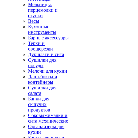
Мельницы.
перцемолки и
ступки
Весы
Кухонные
инструменты
Барные аксессуары
Терки и
овощерезки
Дуршлаги и сита
Сушилки для
посуды
Мелочи для кухни
Ланч-боксы и
контейнеры
Сушилки для
салата
Банки для
сыпучих
продуктов
Соковыжималки и
сита механические
Органайзеры для
кухни
Банки для меда и