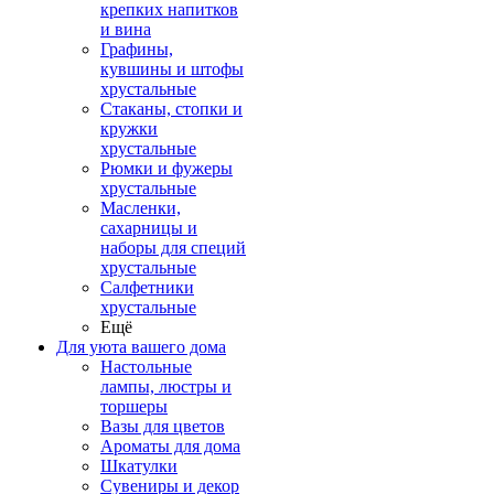
крепких напитков
и вина
Графины,
кувшины и штофы
хрустальные
Стаканы, стопки и
кружки
хрустальные
Рюмки и фужеры
хрустальные
Масленки,
сахарницы и
наборы для специй
хрустальные
Салфетники
хрустальные
Ещё
Для уюта вашего дома
Настольные
лампы, люстры и
торшеры
Вазы для цветов
Ароматы для дома
Шкатулки
Сувениры и декор