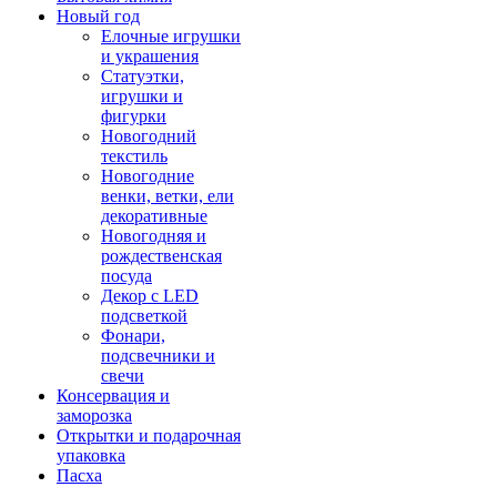
Новый год
Елочные игрушки
и украшения
Статуэтки,
игрушки и
фигурки
Новогодний
текстиль
Новогодние
венки, ветки, ели
декоративные
Новогодняя и
рождественская
посуда
Декор с LED
подсветкой
Фонари,
подсвечники и
свечи
Консервация и
заморозка
Открытки и подарочная
упаковка
Пасха