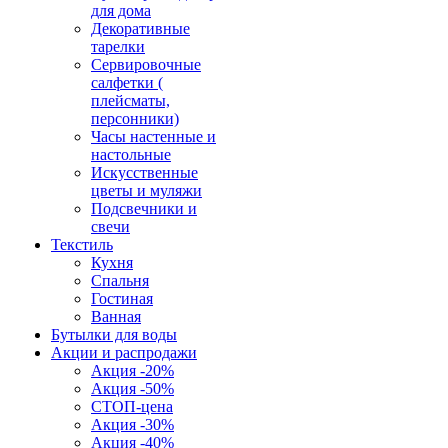
для дома
Декоративные
тарелки
Сервировочные
салфетки (
плейсматы,
персонники)
Часы настенные и
настольные
Искусственные
цветы и муляжи
Подсвечники и
свечи
Текстиль
Кухня
Спальня
Гостиная
Ванная
Бутылки для воды
Акции и распродажи
Акция -20%
Акция -50%
СТОП-цена
Акция -30%
Акция -40%