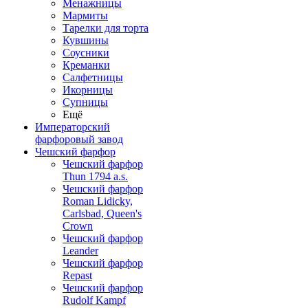
Менажницы
Мармиты
Тарелки для торта
Кувшины
Соусники
Креманки
Салфетницы
Икорницы
Супницы
Ещё
Императорский
фарфоровый завод
Чешский фарфор
Чешский фарфор
Thun 1794 a.s.
Чешский фарфор
Roman Lidicky,
Carlsbad, Queen's
Crown
Чешский фарфор
Leander
Чешский фарфор
Repast
Чешский фарфор
Rudolf Kampf