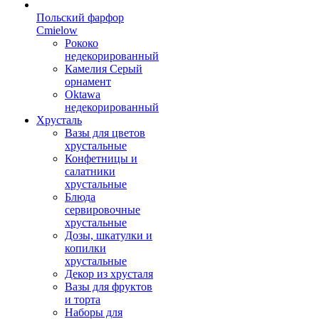
Польский фарфор
Сmielow
Рококо
недекорированный
Камелия Серый
орнамент
Oktawa
недекорированный
Хрусталь
Вазы для цветов
хрустальные
Конфетницы и
салатники
хрустальные
Блюда
сервировочные
хрустальные
Дозы, шкатулки и
копилки
хрустальные
Декор из хрусталя
Вазы для фруктов
и торта
Наборы для