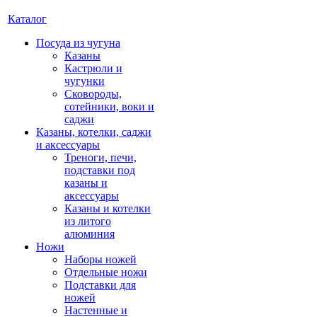
Каталог
Посуда из чугуна
Казаны
Кастрюли и
чугунки
Сковороды,
сотейники, воки и
саджи
Казаны, котелки, саджи
и аксессуары
Треноги, печи,
подставки под
казаны и
аксессуары
Казаны и котелки
из литого
алюминия
Ножи
Наборы ножей
Отдельные ножи
Подставки для
ножей
Настенные и