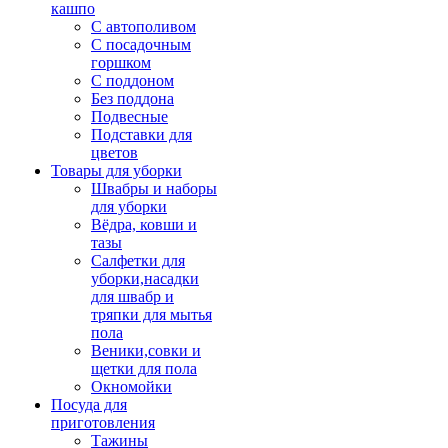
кашпо
С автополивом
С посадочным
горшком
С поддоном
Без поддона
Подвесные
Подставки для
цветов
Товары для уборки
Швабры и наборы
для уборки
Вёдра, ковши и
тазы
Салфетки для
уборки,насадки
для швабр и
тряпки для мытья
пола
Веники,совки и
щетки для пола
Окномойки
Посуда для
приготовления
Тажины