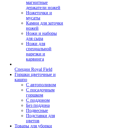
магнитные
держатели ножей
Ножеточки и
мусаты
Камни для заточки
ножей
Ножи и наборы
для сыра
Ножи для
специальной
нарезки и
карвинга
Специи Royal Field
Горшки цветочные и
кашпо
С автополивом
С посадочным
горшком
С поддоном
Без поддона
Подвесные
Подставки для
цветов
Товары для уборки