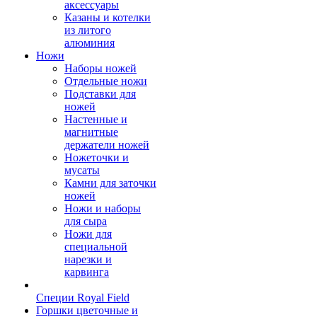
аксессуары
Казаны и котелки
из литого
алюминия
Ножи
Наборы ножей
Отдельные ножи
Подставки для
ножей
Настенные и
магнитные
держатели ножей
Ножеточки и
мусаты
Камни для заточки
ножей
Ножи и наборы
для сыра
Ножи для
специальной
нарезки и
карвинга
Специи Royal Field
Горшки цветочные и