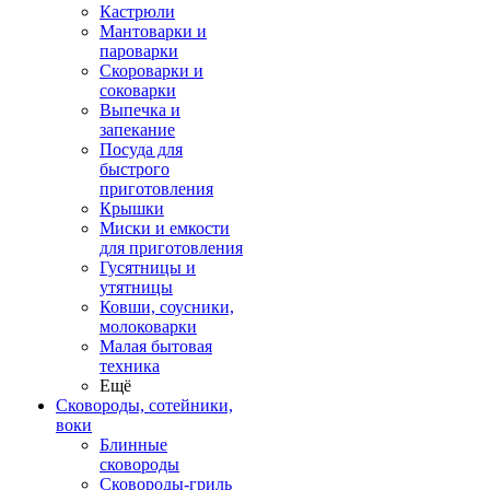
Кастрюли
Мантоварки и
пароварки
Скороварки и
соковарки
Выпечка и
запекание
Посуда для
быстрого
приготовления
Крышки
Миски и емкости
для приготовления
Гусятницы и
утятницы
Ковши, соусники,
молоковарки
Малая бытовая
техника
Ещё
Сковороды, сотейники,
воки
Блинные
сковороды
Сковороды-гриль