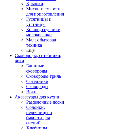
Крышки
Миски и емкости
для приготовления
Гусятницы и
утятницы
Ковши, соусники,
молоковарки
Малая бытовая
техника
Ещё
Сковороды, сотейники,
воки
Блинные
сковороды
Сковороды-гриль
Сотейники
Сковороды
Воки
Аксессуары для кухни
Разделочные доски
Солонки,
перечницы и
ёмкости для
специй
Хлебницы