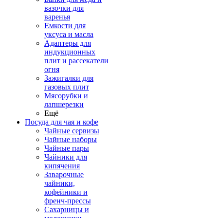
вазочки для
варенья
Емкости для
уксуса и масла
Адаптеры для
индукционных
плит и рассекатели
огня
Зажигалки для
газовых плит
Мясорубки и
лапшерезки
Ещё
Посуда для чая и кофе
Чайные сервизы
Чайные наборы
Чайные пары
Чайники для
кипячения
Заварочные
чайники,
кофейники и
френч-прессы
Сахарницы и