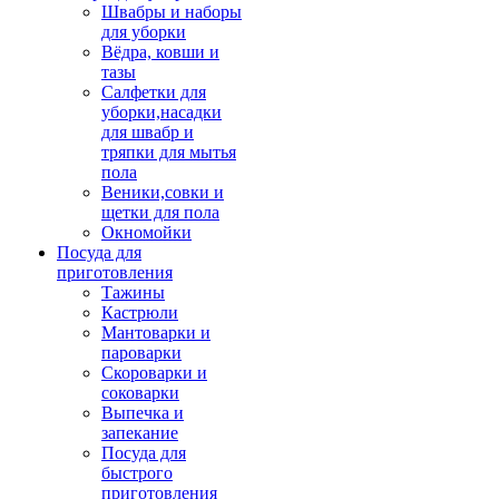
Швабры и наборы
для уборки
Вёдра, ковши и
тазы
Салфетки для
уборки,насадки
для швабр и
тряпки для мытья
пола
Веники,совки и
щетки для пола
Окномойки
Посуда для
приготовления
Тажины
Кастрюли
Мантоварки и
пароварки
Скороварки и
соковарки
Выпечка и
запекание
Посуда для
быстрого
приготовления