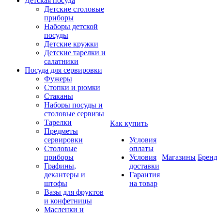
Детская посуда
Детские столовые
приборы
Наборы детской
посуды
Детские кружки
Детские тарелки и
салатники
Посуда для сервировки
Фужеры
Стопки и рюмки
Стаканы
Наборы посуды и
столовые сервизы
Тарелки
Как купить
Предметы
сервировки
Условия
Столовые
оплаты
приборы
Условия
Магазины
Брен
Графины,
доставки
декантеры и
Гарантия
штофы
на товар
Вазы для фруктов
и конфетницы
Масленки и