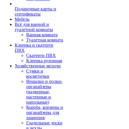
Подарочные карты и
сертификаты
Мебель
Всё для ванной и
туалетной комнаты
Ванная комната
Туалетная комната
Клеенка и скатерти
ПВХ
Скатерти ПВХ
Клеенка рулонная
Хозяйственные мелочи
Сумки и
косметички
Вешалки и полки-
органайзеры
(надверные,
настенные и
напольные)
Короба, корзины и
органайзеры для
хранения
Гладильные доски
и чехлы