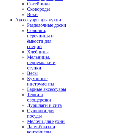
Сотейники
Сковороды
Воки
Аксессуары для кухни
Разделочные доски
Солонки,
перечницы и
ёмкости для
специй
Хлебницы
Мельницы.
перцемолки и
ступки
Весы
Кухонные
инструменты
Барные аксессуары
Терки и
овощерезки
Дуршлаги и сита
Сушилки для
посуды
Мелочи для кухни
Ланч-боксы и
контейнеры