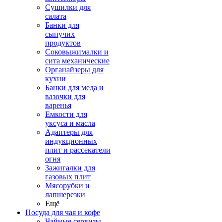
Сушилки для
салата
Банки для
сыпучих
продуктов
Соковыжималки и
сита механические
Органайзеры для
кухни
Банки для меда и
вазочки для
варенья
Емкости для
уксуса и масла
Адаптеры для
индукционных
плит и рассекатели
огня
Зажигалки для
газовых плит
Мясорубки и
лапшерезки
Ещё
Посуда для чая и кофе
Чайные сервизы