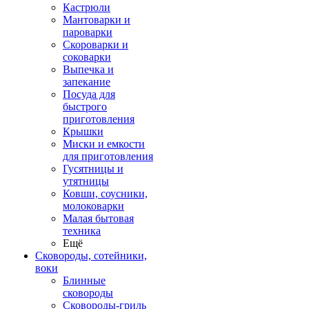
Кастрюли
Мантоварки и
пароварки
Скороварки и
соковарки
Выпечка и
запекание
Посуда для
быстрого
приготовления
Крышки
Миски и емкости
для приготовления
Гусятницы и
утятницы
Ковши, соусники,
молоковарки
Малая бытовая
техника
Ещё
Сковороды, сотейники,
воки
Блинные
сковороды
Сковороды-гриль