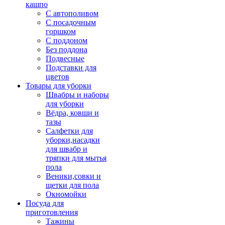
кашпо
С автополивом
С посадочным
горшком
С поддоном
Без поддона
Подвесные
Подставки для
цветов
Товары для уборки
Швабры и наборы
для уборки
Вёдра, ковши и
тазы
Салфетки для
уборки,насадки
для швабр и
тряпки для мытья
пола
Веники,совки и
щетки для пола
Окномойки
Посуда для
приготовления
Тажины