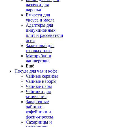
вазочки для
варенья
Емкости для
уксуса и масла
Адаптеры для
индукционных
плит и рассекатели
огня
Зажигалки для
газовых плит
Мясорубки и
лапшерезки
Ещё
Посуда для чая и кофе
Чайные сервизы
Чайные наборы
Чайные пары
Чайники для
кипячения
Заварочные
чайники,
кофейники и
френч-прессы
Сахарницы и