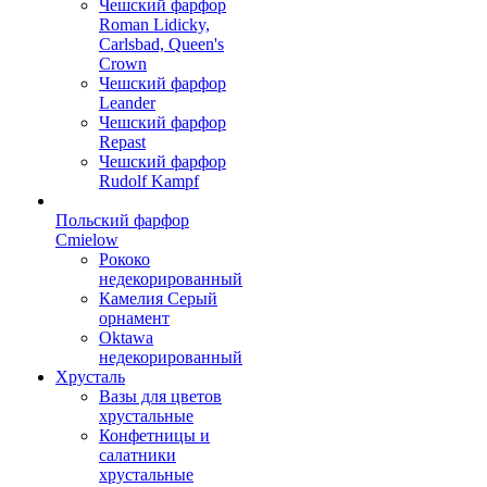
Чешский фарфор
Roman Lidicky,
Carlsbad, Queen's
Crown
Чешский фарфор
Leander
Чешский фарфор
Repast
Чешский фарфор
Rudolf Kampf
Польский фарфор
Сmielow
Рококо
недекорированный
Камелия Серый
орнамент
Oktawa
недекорированный
Хрусталь
Вазы для цветов
хрустальные
Конфетницы и
салатники
хрустальные