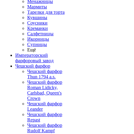
Менажницы
Мармиты
Тарелки для торта
Кувшины
Соусники
Креманки
Салфетницы
Икорницы
Супницы
Ещё
Императорский
фарфоровый завод
Чешский фарфор
Чешский фарфор
Thun 1794 a.s.
Чешский фарфор
Roman Lidicky,
Carlsbad, Queen's
Crown
Чешский фарфор
Leander
Чешский фарфор
Repast
Чешский фарфор
Rudolf Kampf