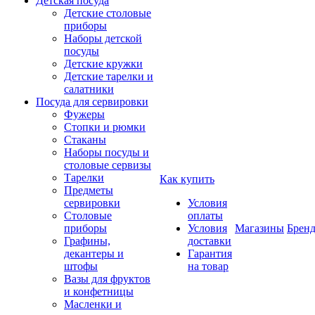
Детская посуда
Детские столовые
приборы
Наборы детской
посуды
Детские кружки
Детские тарелки и
салатники
Посуда для сервировки
Фужеры
Стопки и рюмки
Стаканы
Наборы посуды и
столовые сервизы
Тарелки
Как купить
Предметы
сервировки
Условия
Столовые
оплаты
приборы
Условия
Магазины
Брен
Графины,
доставки
декантеры и
Гарантия
штофы
на товар
Вазы для фруктов
и конфетницы
Масленки и