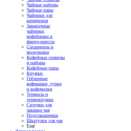
Чайные наборы
Чайные пары
Чайники для
кипячения
Заварочные
чайники,
кофейники и
френч-прессы
Сахарницы и
молочники
Кофейные сервизы
и наборы
Кофейные пары
Кружки
Гейзерные
кофеварки, турки
и кофемолки
Термосы и
термокружки
Ситечки для
заварки чая
Подстаканники
Шкатулки для чая
Ещё