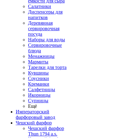
емкости для сыра
Салатники
Диспенсеры для
напитков
Деревянная
сервировочная
посуда
Наборы для воды
Сервировочные
блюда
Менажницы
Мармиты
Тарелки для торта
Кувшины
Соусники
Креманки
Салфетницы
Икорницы
Супницы
Ещё
Императорский
фарфоровый завод
Чешский фарфор
Чешский фарфор
Thun 1794 a.s.