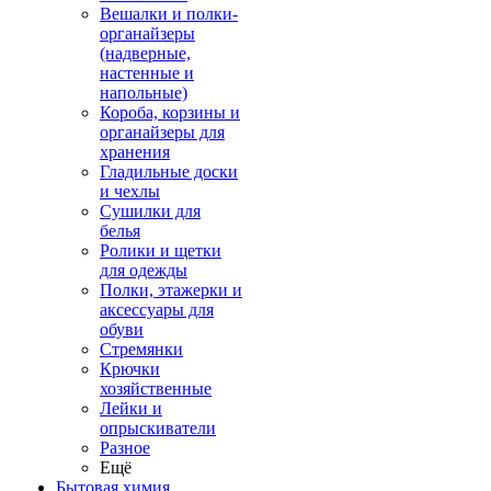
Вешалки и полки-
органайзеры
(надверные,
настенные и
напольные)
Короба, корзины и
органайзеры для
хранения
Гладильные доски
и чехлы
Сушилки для
белья
Ролики и щетки
для одежды
Полки, этажерки и
аксессуары для
обуви
Стремянки
Крючки
хозяйственные
Лейки и
опрыскиватели
Разное
Ещё
Бытовая химия