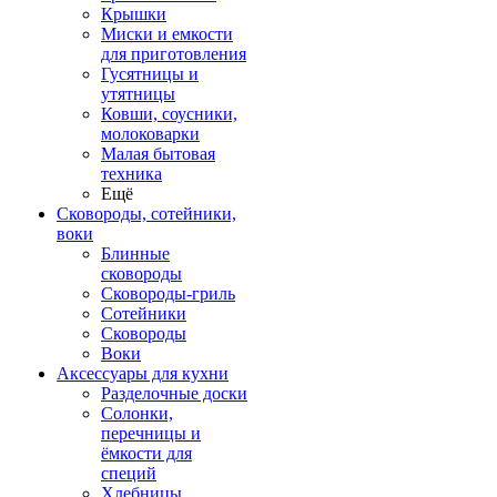
Крышки
Миски и емкости
для приготовления
Гусятницы и
утятницы
Ковши, соусники,
молоковарки
Малая бытовая
техника
Ещё
Сковороды, сотейники,
воки
Блинные
сковороды
Сковороды-гриль
Сотейники
Сковороды
Воки
Аксессуары для кухни
Разделочные доски
Солонки,
перечницы и
ёмкости для
специй
Хлебницы