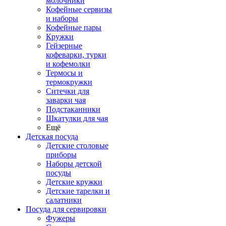
молочники
Кофейные сервизы
и наборы
Кофейные пары
Кружки
Гейзерные
кофеварки, турки
и кофемолки
Термосы и
термокружки
Ситечки для
заварки чая
Подстаканники
Шкатулки для чая
Ещё
Детская посуда
Детские столовые
приборы
Наборы детской
посуды
Детские кружки
Детские тарелки и
салатники
Посуда для сервировки
Фужеры