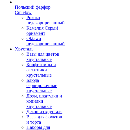
Польский фарфор
Сmielow
Рококо
недекорированный
Камелия Серый
орнамент
Oktawa
недекорированный
Хрусталь
Вазы для цветов
хрустальные
Конфетницы и
салатники
хрустальные
Блюда
сервировочные
хрустальные
Дозы, шкатулки и
копилки
хрустальные
Декор из хрусталя
Вазы для фруктов
и торта
Наборы для