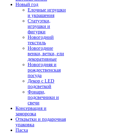
Новый год
Елочные игрушки
и украшения
Статуэтки,
игрушки и
фигурки
Новогодний
текстиль
Новогодние
венки, ветки, ели
декоративные
Новогодняя и
рождественская
посуда
Декор с LED
подсветкой
Фонари,
подсвечники и
свечи
Консервация и
заморозка
Открытки и подарочная
упаковка
Пасха