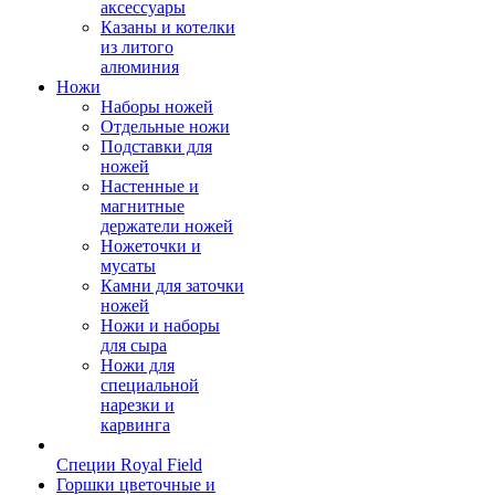
аксессуары
Казаны и котелки
из литого
алюминия
Ножи
Наборы ножей
Отдельные ножи
Подставки для
ножей
Настенные и
магнитные
держатели ножей
Ножеточки и
мусаты
Камни для заточки
ножей
Ножи и наборы
для сыра
Ножи для
специальной
нарезки и
карвинга
Специи Royal Field
Горшки цветочные и