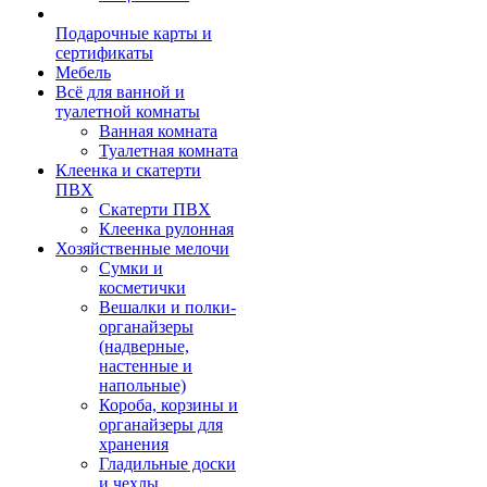
Подарочные карты и
сертификаты
Мебель
Всё для ванной и
туалетной комнаты
Ванная комната
Туалетная комната
Клеенка и скатерти
ПВХ
Скатерти ПВХ
Клеенка рулонная
Хозяйственные мелочи
Сумки и
косметички
Вешалки и полки-
органайзеры
(надверные,
настенные и
напольные)
Короба, корзины и
органайзеры для
хранения
Гладильные доски
и чехлы