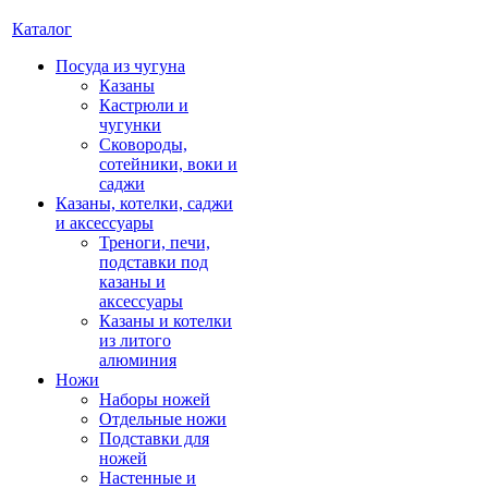
Каталог
Посуда из чугуна
Казаны
Кастрюли и
чугунки
Сковороды,
сотейники, воки и
саджи
Казаны, котелки, саджи
и аксессуары
Треноги, печи,
подставки под
казаны и
аксессуары
Казаны и котелки
из литого
алюминия
Ножи
Наборы ножей
Отдельные ножи
Подставки для
ножей
Настенные и