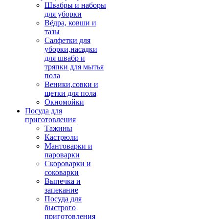
Швабры и наборы
для уборки
Вёдра, ковши и
тазы
Салфетки для
уборки,насадки
для швабр и
тряпки для мытья
пола
Веники,совки и
щетки для пола
Окномойки
Посуда для
приготовления
Тажины
Кастрюли
Мантоварки и
пароварки
Скороварки и
соковарки
Выпечка и
запекание
Посуда для
быстрого
приготовления