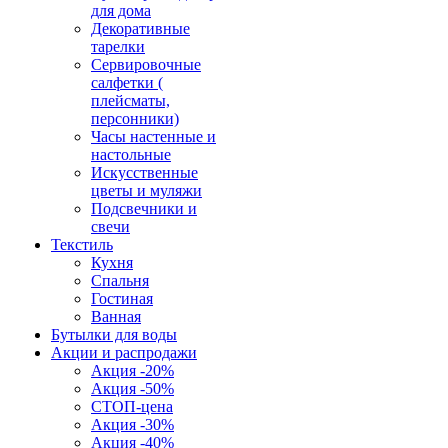
для дома
Декоративные
тарелки
Сервировочные
салфетки (
плейсматы,
персонники)
Часы настенные и
настольные
Искусственные
цветы и муляжи
Подсвечники и
свечи
Текстиль
Кухня
Спальня
Гостиная
Ванная
Бутылки для воды
Акции и распродажи
Акция -20%
Акция -50%
СТОП-цена
Акция -30%
Акция -40%