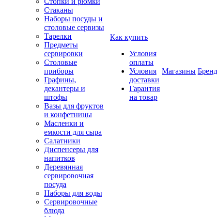
Стопки и рюмки
Стаканы
Наборы посуды и
столовые сервизы
Тарелки
Как купить
Предметы
сервировки
Условия
Столовые
оплаты
приборы
Условия
Магазины
Брен
Графины,
доставки
декантеры и
Гарантия
штофы
на товар
Вазы для фруктов
и конфетницы
Масленки и
емкости для сыра
Салатники
Диспенсеры для
напитков
Деревянная
сервировочная
посуда
Наборы для воды
Сервировочные
блюда