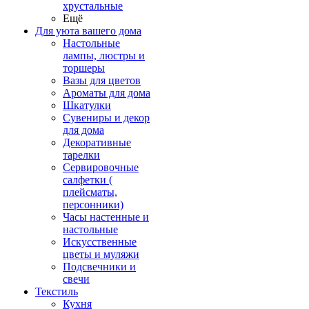
хрустальные
Ещё
Для уюта вашего дома
Настольные
лампы, люстры и
торшеры
Вазы для цветов
Ароматы для дома
Шкатулки
Сувениры и декор
для дома
Декоративные
тарелки
Сервировочные
салфетки (
плейсматы,
персонники)
Часы настенные и
настольные
Искусственные
цветы и муляжи
Подсвечники и
свечи
Текстиль
Кухня