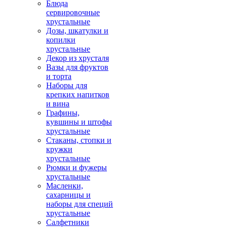
Блюда
сервировочные
хрустальные
Дозы, шкатулки и
копилки
хрустальные
Декор из хрусталя
Вазы для фруктов
и торта
Наборы для
крепких напитков
и вина
Графины,
кувшины и штофы
хрустальные
Стаканы, стопки и
кружки
хрустальные
Рюмки и фужеры
хрустальные
Масленки,
сахарницы и
наборы для специй
хрустальные
Салфетники