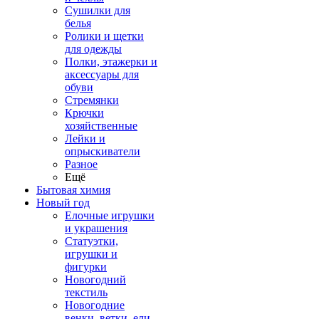
Сушилки для
белья
Ролики и щетки
для одежды
Полки, этажерки и
аксессуары для
обуви
Стремянки
Крючки
хозяйственные
Лейки и
опрыскиватели
Разное
Ещё
Бытовая химия
Новый год
Елочные игрушки
и украшения
Статуэтки,
игрушки и
фигурки
Новогодний
текстиль
Новогодние
венки, ветки, ели