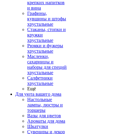
крепких напитков
и вина
Графины,
кувшины и штофы
хрустальные
Стаканы, стопки и
кружки
хрустальные
Рюмки и фужеры
хрустальные
Масленки,
сахарницы и
наборы для специй
хрустальные
Салфетники
хрустальные
Ещё
Для уюта вашего дома
Настольные
лампы, люстры и
торшеры
Вазы для цветов
Ароматы для дома
Шкатулки
Сувениры и декор