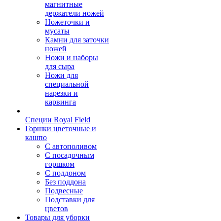
магнитные
держатели ножей
Ножеточки и
мусаты
Камни для заточки
ножей
Ножи и наборы
для сыра
Ножи для
специальной
нарезки и
карвинга
Специи Royal Field
Горшки цветочные и
кашпо
С автополивом
С посадочным
горшком
С поддоном
Без поддона
Подвесные
Подставки для
цветов
Товары для уборки