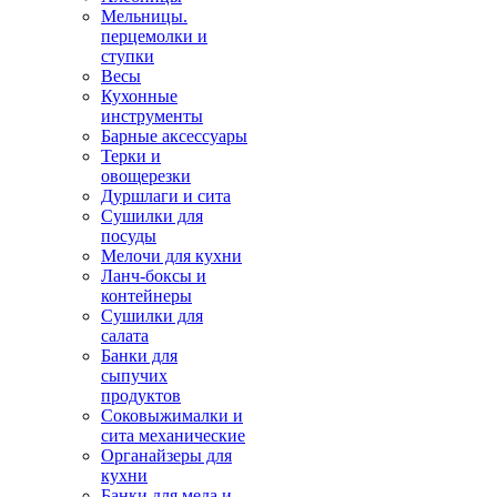
Мельницы.
перцемолки и
ступки
Весы
Кухонные
инструменты
Барные аксессуары
Терки и
овощерезки
Дуршлаги и сита
Сушилки для
посуды
Мелочи для кухни
Ланч-боксы и
контейнеры
Сушилки для
салата
Банки для
сыпучих
продуктов
Соковыжималки и
сита механические
Органайзеры для
кухни
Банки для меда и