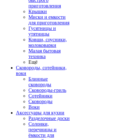
быстрого
приготовления
Крышки
Миски и емкости
для приготовления
Гусятницы и
утятницы
Ковши, соусники,
молоковарки
Малая бытовая
техника
Ещё
Сковороды, сотейники,
воки
Блинные
сковороды
Сковороды-гриль
Сотейники
Сковороды
Воки
Аксессуары для кухни
Разделочные доски
Солонки,
перечницы и
ёмкости для