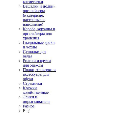
косметички
Вешалки и полки-
органайзеры
(надверные,
настенные и
напольные)
Короба, корзины и
органайзеры для
хранения
Гладильные доски
и чехлы
Сушилки для
белья
Ролики и щетки
для одежды
Полки, этажерки и
аксессуары для
обуви
Стремянки
Крючки
хозяйственные
Лейки и
опрыскиватели
Разное
Ещё