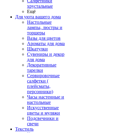
Салфетники
хрустальные
Ещё
Для уюта вашего дома
Настольные
лампы, люстры и
торшеры
Вазы для цветов
Ароматы для дома
Шкатулки
Сувениры и декор
для дома
Декоративные
тарелки
Сервировочные
салфетки (
плейсматы,
персонники)
Часы настенные и
настольные
Искусственные
цветы и муляжи
Подсвечники и
свечи
Текстиль