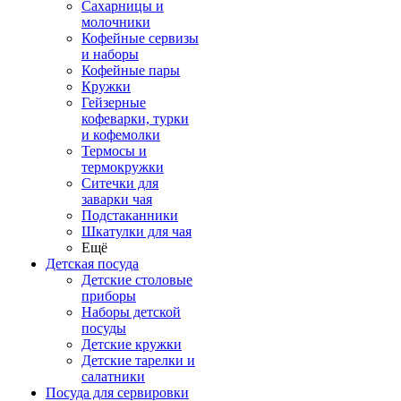
Сахарницы и
молочники
Кофейные сервизы
и наборы
Кофейные пары
Кружки
Гейзерные
кофеварки, турки
и кофемолки
Термосы и
термокружки
Ситечки для
заварки чая
Подстаканники
Шкатулки для чая
Ещё
Детская посуда
Детские столовые
приборы
Наборы детской
посуды
Детские кружки
Детские тарелки и
салатники
Посуда для сервировки