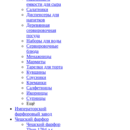
емкости для сыра
Салатники
Диспенсеры для
напитков
Деревянная
сервировочная
посуда
Наборы для воды
Сервировочные
блюда
Менажницы
Мармиты
Тарелки для торта
Кувшины
Соусники
Креманки
Салфетницы
Икорницы
Супницы
Ещё
Императорский
фарфоровый завод
Чешский фарфор
Чешский фарфор
Thun 1794 a.s.