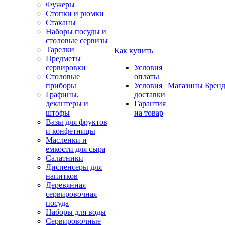
Фужеры
Стопки и рюмки
Стаканы
Наборы посуды и
столовые сервизы
Тарелки
Как купить
Предметы
сервировки
Условия
Столовые
оплаты
приборы
Условия
Магазины
Брен
Графины,
доставки
декантеры и
Гарантия
штофы
на товар
Вазы для фруктов
и конфетницы
Масленки и
емкости для сыра
Салатники
Диспенсеры для
напитков
Деревянная
сервировочная
посуда
Наборы для воды
Сервировочные