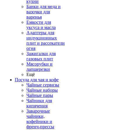
кухни
Банки для меда и
вазочки для
варенья
Емкости для
уксуса и масла
Адаптеры для
индукционных
плит и рассекатели
огня
Зажигалки для
газовых плит
Мясорубки и
лапшерезки
Ещё
Посуда для чая и кофе
Чайные сервизы
Чайные наборы
Чайные пары
Чайники для
кипячения
Заварочные
чайники,
кофейники и
френч-прессы