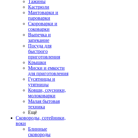
Тажины
Кастрюли
Мантоварки и
пароварки
Скороварки и
соковарки
Выпечка и
запекание
Посуда для
быстрого
приготовления
Крышки
Миски и емкости
для приготовления
Гусятницы и
утятницы
Ковши, соусники,
молоковарки
Малая бытовая
техника
Ещё
Сковороды, сотейники,
воки
Блинные
сковороды