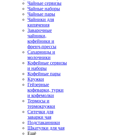
Чайные сервизы
Чайные наборы
Чайные пары
Чайники для
кипячения
Заварочные
чайники,
кофейники и
френч-прессы
Сахарницы и
молочники
Кофейные сервизы
и наборы
Кофейные пары
Кружки
Гейзерные
кофеварки, турки
и кофемолки
Термосы и
термокружки
Ситечки для
заварки чая
Подстаканники
Шкатулки для чая
Ещё