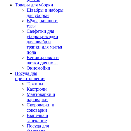
Товары для уборки
Швабры и наборы
для уборки
Вёдра, ковши и
тазы
Салфетки для
уборки,насадки
для швабр и
тряпки для мытья
пола
Веники,совки и
щетки для пола
Окномойки
Посуда для
приготовления
Тажины
Кастрюли
Мантоварки и
пароварки
Скороварки и
соковарки
Выпечка и
запекание
Посуда для