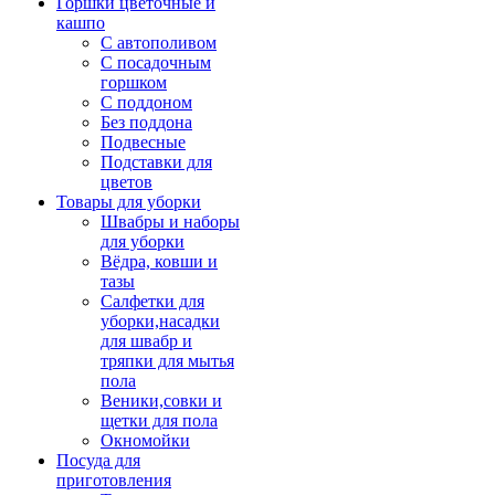
Горшки цветочные и
кашпо
С автополивом
С посадочным
горшком
С поддоном
Без поддона
Подвесные
Подставки для
цветов
Товары для уборки
Швабры и наборы
для уборки
Вёдра, ковши и
тазы
Салфетки для
уборки,насадки
для швабр и
тряпки для мытья
пола
Веники,совки и
щетки для пола
Окномойки
Посуда для
приготовления