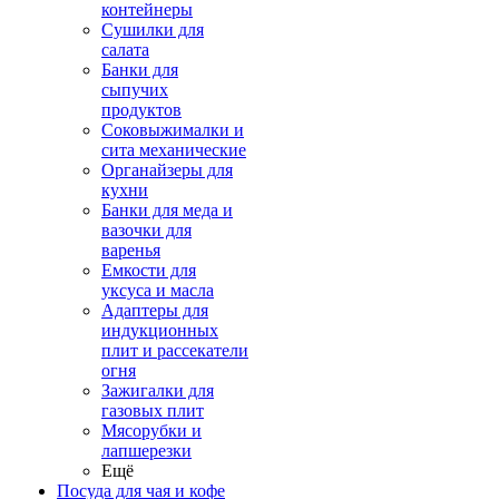
контейнеры
Сушилки для
салата
Банки для
сыпучих
продуктов
Соковыжималки и
сита механические
Органайзеры для
кухни
Банки для меда и
вазочки для
варенья
Емкости для
уксуса и масла
Адаптеры для
индукционных
плит и рассекатели
огня
Зажигалки для
газовых плит
Мясорубки и
лапшерезки
Ещё
Посуда для чая и кофе