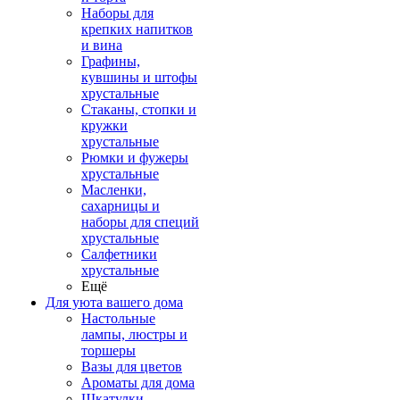
Наборы для
крепких напитков
и вина
Графины,
кувшины и штофы
хрустальные
Стаканы, стопки и
кружки
хрустальные
Рюмки и фужеры
хрустальные
Масленки,
сахарницы и
наборы для специй
хрустальные
Салфетники
хрустальные
Ещё
Для уюта вашего дома
Настольные
лампы, люстры и
торшеры
Вазы для цветов
Ароматы для дома
Шкатулки