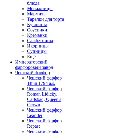
блюда
Менажницы
Мармиты
Тарелки для торта
Кувшины
Соусники
Креманки
Салфетницы
Икорницы
Супницы
Ещё
Императорский
фарфоровый завод
Чешский фарфор
Чешский фарфор
Thun 1794 a.s.
Чешский фарфор
Roman Lidicky,
Carlsbad, Queen's
Crown
Чешский фарфор
Leander
Чешский фарфор
Repast
Чешский фарфор