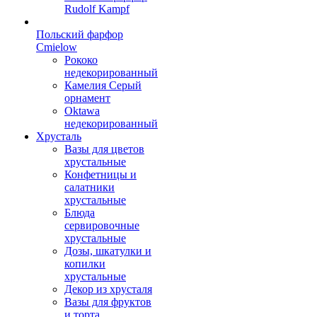
Rudolf Kampf
Польский фарфор
Сmielow
Рококо
недекорированный
Камелия Серый
орнамент
Oktawa
недекорированный
Хрусталь
Вазы для цветов
хрустальные
Конфетницы и
салатники
хрустальные
Блюда
сервировочные
хрустальные
Дозы, шкатулки и
копилки
хрустальные
Декор из хрусталя
Вазы для фруктов
и торта