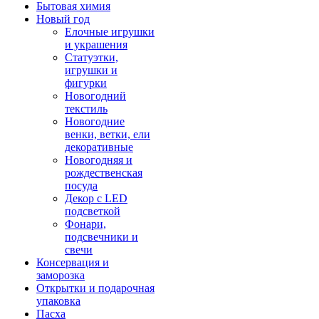
Бытовая химия
Новый год
Елочные игрушки
и украшения
Статуэтки,
игрушки и
фигурки
Новогодний
текстиль
Новогодние
венки, ветки, ели
декоративные
Новогодняя и
рождественская
посуда
Декор с LED
подсветкой
Фонари,
подсвечники и
свечи
Консервация и
заморозка
Открытки и подарочная
упаковка
Пасха