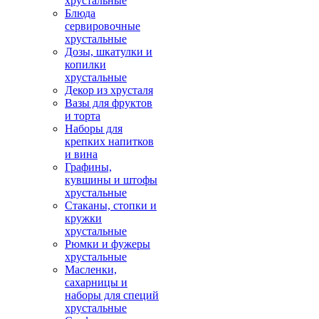
хрустальные
Блюда
сервировочные
хрустальные
Дозы, шкатулки и
копилки
хрустальные
Декор из хрусталя
Вазы для фруктов
и торта
Наборы для
крепких напитков
и вина
Графины,
кувшины и штофы
хрустальные
Стаканы, стопки и
кружки
хрустальные
Рюмки и фужеры
хрустальные
Масленки,
сахарницы и
наборы для специй
хрустальные