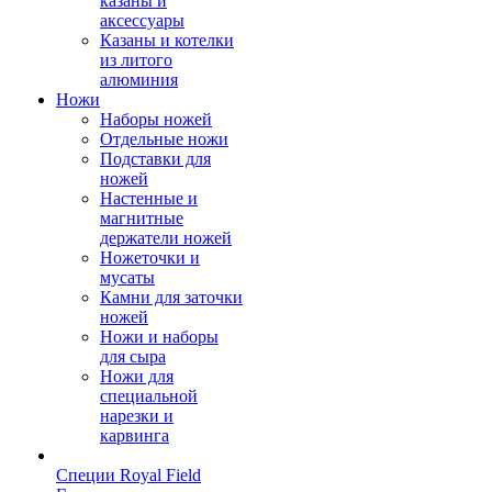
казаны и
аксессуары
Казаны и котелки
из литого
алюминия
Ножи
Наборы ножей
Отдельные ножи
Подставки для
ножей
Настенные и
магнитные
держатели ножей
Ножеточки и
мусаты
Камни для заточки
ножей
Ножи и наборы
для сыра
Ножи для
специальной
нарезки и
карвинга
Специи Royal Field