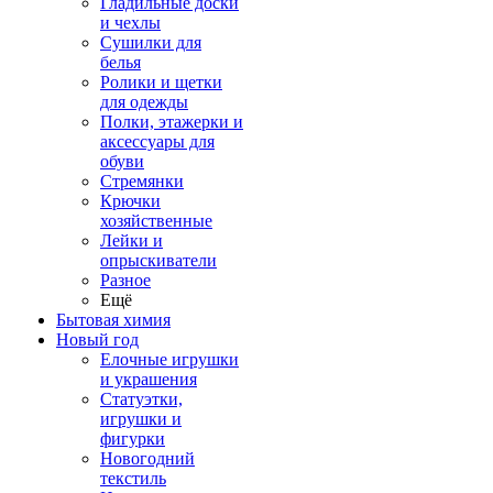
Гладильные доски
и чехлы
Сушилки для
белья
Ролики и щетки
для одежды
Полки, этажерки и
аксессуары для
обуви
Стремянки
Крючки
хозяйственные
Лейки и
опрыскиватели
Разное
Ещё
Бытовая химия
Новый год
Елочные игрушки
и украшения
Статуэтки,
игрушки и
фигурки
Новогодний
текстиль