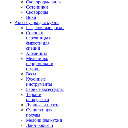
Сковороды-гриль
Сотейники
Сковороды
Воки
Аксессуары для кухни
Разделочные доски
Солонки,
перечницы и
ёмкости для
специй
Хлебницы
Мельницы.
перцемолки и
ступки
Весы
Кухонные
инструменты
Барные аксессуары
Терки и
овощерезки
Дуршлаги и сита
Сушилки для
посуды
Мелочи для кухни
Ланч-боксы и