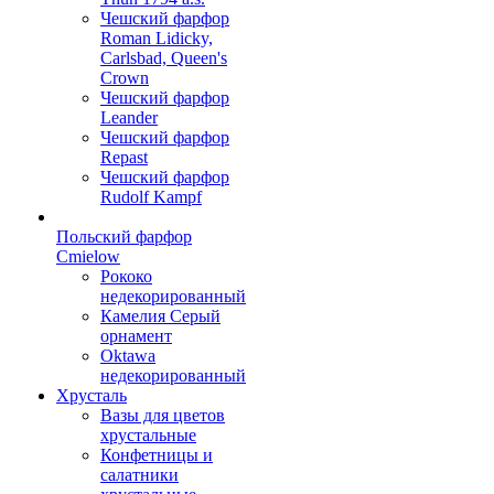
Чешский фарфор
Roman Lidicky,
Carlsbad, Queen's
Crown
Чешский фарфор
Leander
Чешский фарфор
Repast
Чешский фарфор
Rudolf Kampf
Польский фарфор
Сmielow
Рококо
недекорированный
Камелия Серый
орнамент
Oktawa
недекорированный
Хрусталь
Вазы для цветов
хрустальные
Конфетницы и
салатники