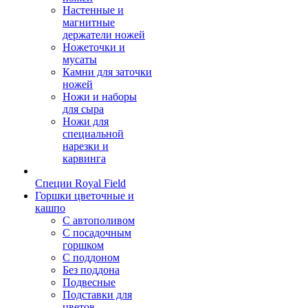
Настенные и
магнитные
держатели ножей
Ножеточки и
мусаты
Камни для заточки
ножей
Ножи и наборы
для сыра
Ножи для
специальной
нарезки и
карвинга
Специи Royal Field
Горшки цветочные и
кашпо
С автополивом
С посадочным
горшком
С поддоном
Без поддона
Подвесные
Подставки для
цветов