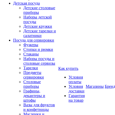
Детская посуда
Детские столовые
приборы
Наборы детской
посуды
Детские кружки
Детские тарелки и
салатники
Посуда для сервировки
Фужеры
Стопки и рюмки
Стаканы
Наборы посуды и
столовые сервизы
Тарелки
Как купить
Предметы
сервировки
Условия
Столовые
оплаты
приборы
Условия
Магазины
Брен
Графины,
доставки
декантеры и
Гарантия
штофы
на товар
Вазы для фруктов
и конфетницы
Масленки и