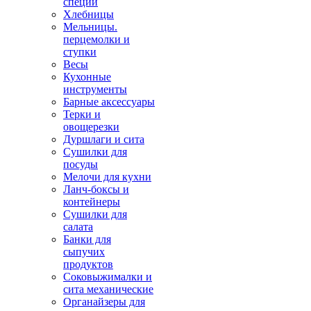
специй
Хлебницы
Мельницы.
перцемолки и
ступки
Весы
Кухонные
инструменты
Барные аксессуары
Терки и
овощерезки
Дуршлаги и сита
Сушилки для
посуды
Мелочи для кухни
Ланч-боксы и
контейнеры
Сушилки для
салата
Банки для
сыпучих
продуктов
Соковыжималки и
сита механические
Органайзеры для