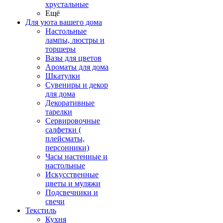
хрустальные
Ещё
Для уюта вашего дома
Настольные
лампы, люстры и
торшеры
Вазы для цветов
Ароматы для дома
Шкатулки
Сувениры и декор
для дома
Декоративные
тарелки
Сервировочные
салфетки (
плейсматы,
персонники)
Часы настенные и
настольные
Искусственные
цветы и муляжи
Подсвечники и
свечи
Текстиль
Кухня