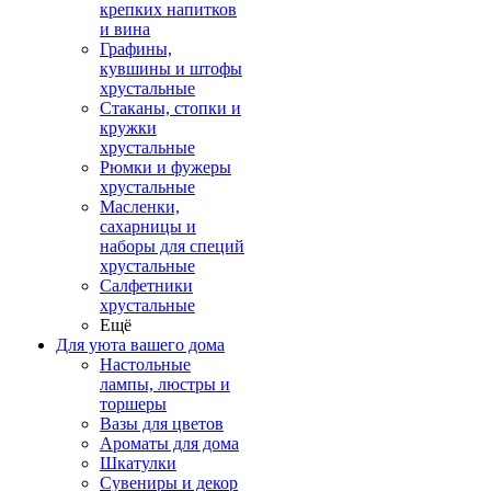
крепких напитков
и вина
Графины,
кувшины и штофы
хрустальные
Стаканы, стопки и
кружки
хрустальные
Рюмки и фужеры
хрустальные
Масленки,
сахарницы и
наборы для специй
хрустальные
Салфетники
хрустальные
Ещё
Для уюта вашего дома
Настольные
лампы, люстры и
торшеры
Вазы для цветов
Ароматы для дома
Шкатулки
Сувениры и декор