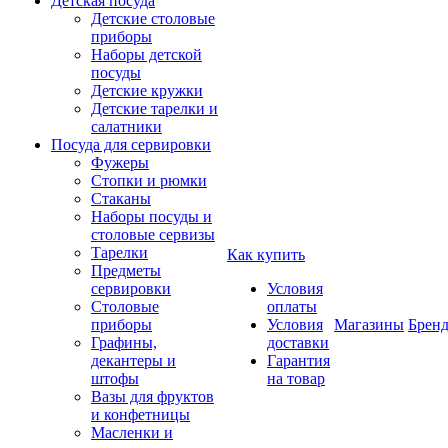
Детская посуда
Детские столовые
приборы
Наборы детской
посуды
Детские кружки
Детские тарелки и
салатники
Посуда для сервировки
Фужеры
Стопки и рюмки
Стаканы
Наборы посуды и
столовые сервизы
Тарелки
Как купить
Предметы
сервировки
Условия
Столовые
оплаты
приборы
Условия
Магазины
Брен
Графины,
доставки
декантеры и
Гарантия
штофы
на товар
Вазы для фруктов
и конфетницы
Масленки и