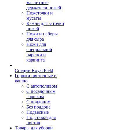
магнитные
держатели ножей
Ножеточки и
мусаты
Камни для заточки
ножей
Ножи и наборы
для сыра
Ножи для
специальной
нарезки и
карвинга
Специи Royal Field
Горшки цветочные и
кашпо
С автополивом
С посадочным
горшком
С поддоном
Без поддона
Подвесные
Подставки для
цветов
Товары для уборки