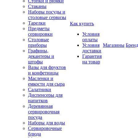
Стопки и рюмки
Стаканы
Наборы посуды и
столовые сервизы
Тарелки
Как купить
Предметы
сервировки
Условия
Столовые
оплаты
приборы
Условия
Магазины
Брен
Графины,
доставки
декантеры и
Гарантия
штофы
на товар
Вазы для фруктов
и конфетницы
Масленки и
емкости для сыра
Салатники
Диспенсеры для
напитков
Деревянная
сервировочная
посуда
Наборы для воды
Сервировочные
блюда