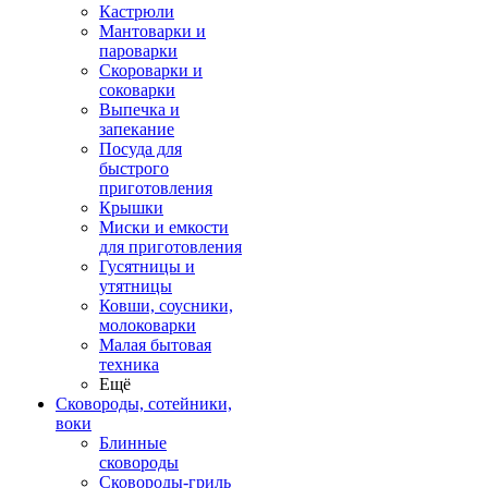
Кастрюли
Мантоварки и
пароварки
Скороварки и
соковарки
Выпечка и
запекание
Посуда для
быстрого
приготовления
Крышки
Миски и емкости
для приготовления
Гусятницы и
утятницы
Ковши, соусники,
молоковарки
Малая бытовая
техника
Ещё
Сковороды, сотейники,
воки
Блинные
сковороды
Сковороды-гриль