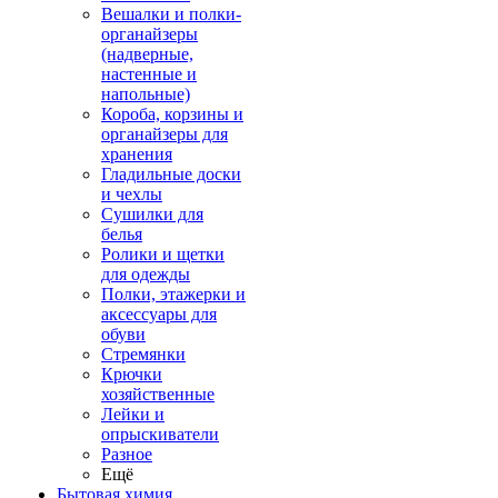
Вешалки и полки-
органайзеры
(надверные,
настенные и
напольные)
Короба, корзины и
органайзеры для
хранения
Гладильные доски
и чехлы
Сушилки для
белья
Ролики и щетки
для одежды
Полки, этажерки и
аксессуары для
обуви
Стремянки
Крючки
хозяйственные
Лейки и
опрыскиватели
Разное
Ещё
Бытовая химия