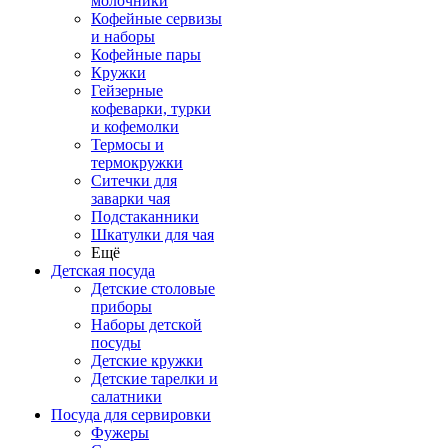
молочники
Кофейные сервизы
и наборы
Кофейные пары
Кружки
Гейзерные
кофеварки, турки
и кофемолки
Термосы и
термокружки
Ситечки для
заварки чая
Подстаканники
Шкатулки для чая
Ещё
Детская посуда
Детские столовые
приборы
Наборы детской
посуды
Детские кружки
Детские тарелки и
салатники
Посуда для сервировки
Фужеры