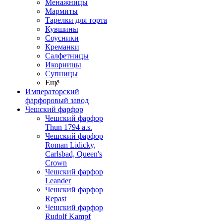
Менажницы
Мармиты
Тарелки для торта
Кувшины
Соусники
Креманки
Салфетницы
Икорницы
Супницы
Ещё
Императорский
фарфоровый завод
Чешский фарфор
Чешский фарфор
Thun 1794 a.s.
Чешский фарфор
Roman Lidicky,
Carlsbad, Queen's
Crown
Чешский фарфор
Leander
Чешский фарфор
Repast
Чешский фарфор
Rudolf Kampf