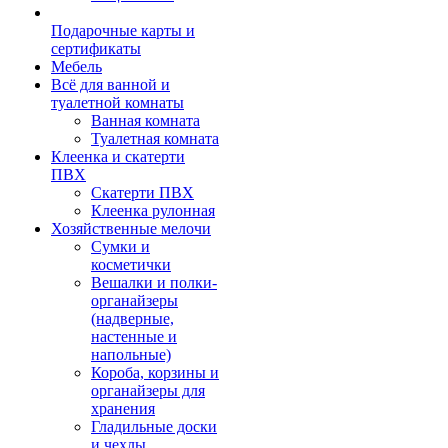
Подарочные карты и
сертификаты
Мебель
Всё для ванной и
туалетной комнаты
Ванная комната
Туалетная комната
Клеенка и скатерти
ПВХ
Скатерти ПВХ
Клеенка рулонная
Хозяйственные мелочи
Сумки и
косметички
Вешалки и полки-
органайзеры
(надверные,
настенные и
напольные)
Короба, корзины и
органайзеры для
хранения
Гладильные доски
и чехлы