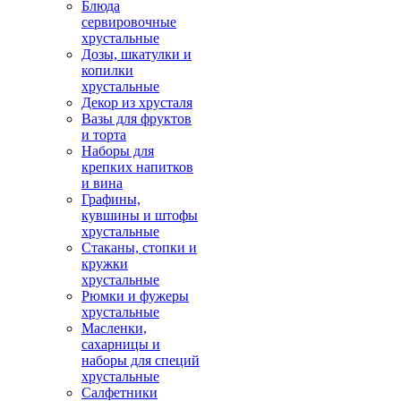
Блюда
сервировочные
хрустальные
Дозы, шкатулки и
копилки
хрустальные
Декор из хрусталя
Вазы для фруктов
и торта
Наборы для
крепких напитков
и вина
Графины,
кувшины и штофы
хрустальные
Стаканы, стопки и
кружки
хрустальные
Рюмки и фужеры
хрустальные
Масленки,
сахарницы и
наборы для специй
хрустальные
Салфетники