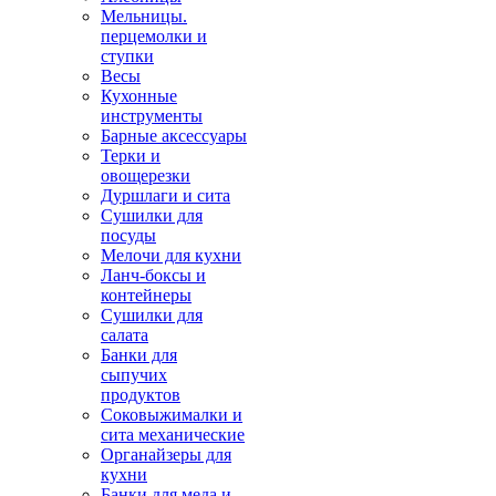
Мельницы.
перцемолки и
ступки
Весы
Кухонные
инструменты
Барные аксессуары
Терки и
овощерезки
Дуршлаги и сита
Сушилки для
посуды
Мелочи для кухни
Ланч-боксы и
контейнеры
Сушилки для
салата
Банки для
сыпучих
продуктов
Соковыжималки и
сита механические
Органайзеры для
кухни
Банки для меда и