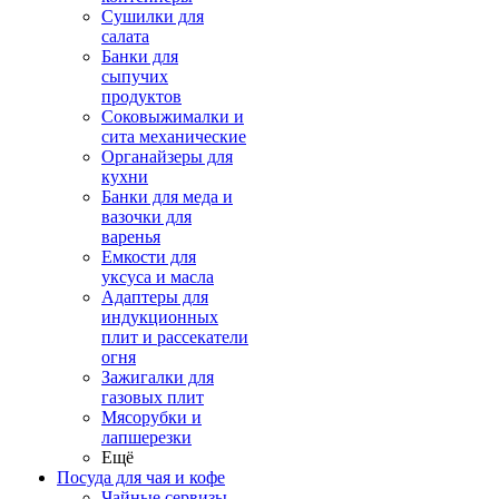
Сушилки для
салата
Банки для
сыпучих
продуктов
Соковыжималки и
сита механические
Органайзеры для
кухни
Банки для меда и
вазочки для
варенья
Емкости для
уксуса и масла
Адаптеры для
индукционных
плит и рассекатели
огня
Зажигалки для
газовых плит
Мясорубки и
лапшерезки
Ещё
Посуда для чая и кофе
Чайные сервизы