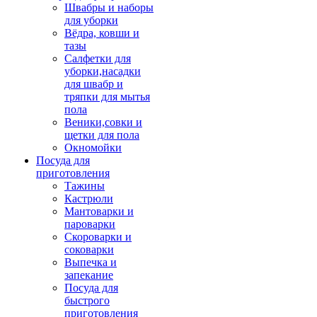
Швабры и наборы
для уборки
Вёдра, ковши и
тазы
Салфетки для
уборки,насадки
для швабр и
тряпки для мытья
пола
Веники,совки и
щетки для пола
Окномойки
Посуда для
приготовления
Тажины
Кастрюли
Мантоварки и
пароварки
Скороварки и
соковарки
Выпечка и
запекание
Посуда для
быстрого
приготовления