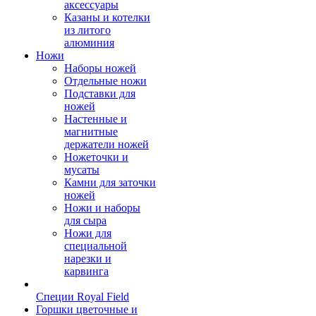
аксессуары
Казаны и котелки
из литого
алюминия
Ножи
Наборы ножей
Отдельные ножи
Подставки для
ножей
Настенные и
магнитные
держатели ножей
Ножеточки и
мусаты
Камни для заточки
ножей
Ножи и наборы
для сыра
Ножи для
специальной
нарезки и
карвинга
Специи Royal Field
Горшки цветочные и