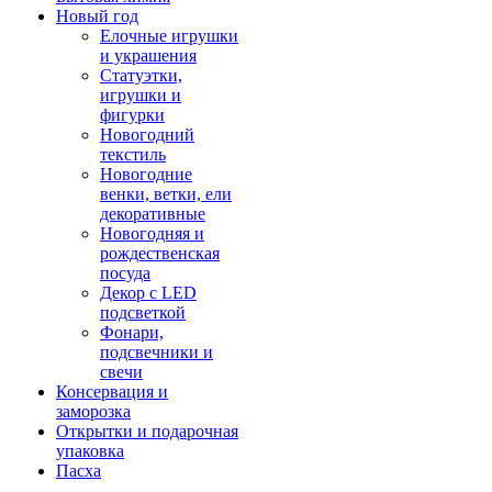
Новый год
Елочные игрушки
и украшения
Статуэтки,
игрушки и
фигурки
Новогодний
текстиль
Новогодние
венки, ветки, ели
декоративные
Новогодняя и
рождественская
посуда
Декор с LED
подсветкой
Фонари,
подсвечники и
свечи
Консервация и
заморозка
Открытки и подарочная
упаковка
Пасха