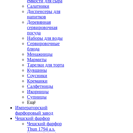
емкости для сыра
Салатники
Диспенсеры для
напитков
Деревянная
сервировочная
посуда
Наборы для воды
Сервировочные
блюда
Менажницы
Мармиты
Тарелки для торта
Кувшины
Соусники
Креманки
Салфетницы
Икорницы
Супницы
Ещё
Императорский
фарфоровый завод
Чешский фарфор
Чешский фарфор
Thun 1794 a.s.