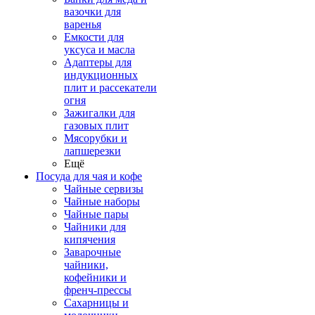
вазочки для
варенья
Емкости для
уксуса и масла
Адаптеры для
индукционных
плит и рассекатели
огня
Зажигалки для
газовых плит
Мясорубки и
лапшерезки
Ещё
Посуда для чая и кофе
Чайные сервизы
Чайные наборы
Чайные пары
Чайники для
кипячения
Заварочные
чайники,
кофейники и
френч-прессы
Сахарницы и