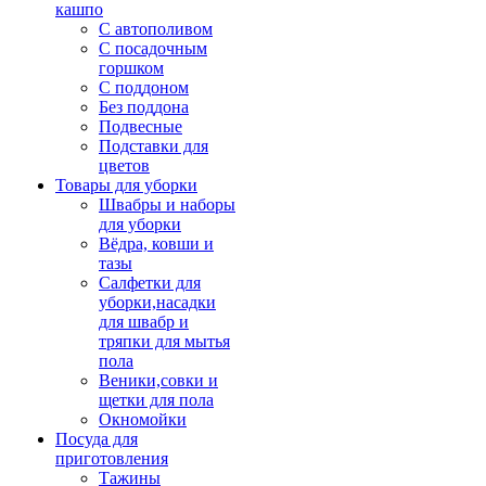
кашпо
С автополивом
С посадочным
горшком
С поддоном
Без поддона
Подвесные
Подставки для
цветов
Товары для уборки
Швабры и наборы
для уборки
Вёдра, ковши и
тазы
Салфетки для
уборки,насадки
для швабр и
тряпки для мытья
пола
Веники,совки и
щетки для пола
Окномойки
Посуда для
приготовления
Тажины