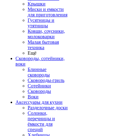
Крышки
Миски и емкости
для приготовления
Гусятницы и
утятницы
Ковши, соусники,
молоковарки
Малая бытовая
техника
Ещё
Сковороды, сотейники,
воки
Блинные
сковороды
Сковороды-гриль
Сотейники
Сковороды
Воки
Аксессуары для кухни
Разделочные доски
Солонки,
перечницы и
ёмкости для
специй
Хлебницы