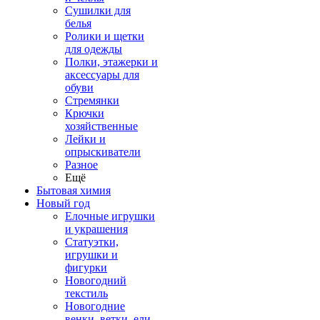
Сушилки для
белья
Ролики и щетки
для одежды
Полки, этажерки и
аксессуары для
обуви
Стремянки
Крючки
хозяйственные
Лейки и
опрыскиватели
Разное
Ещё
Бытовая химия
Новый год
Елочные игрушки
и украшения
Статуэтки,
игрушки и
фигурки
Новогодний
текстиль
Новогодние
венки, ветки, ели