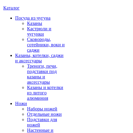
Каталог
Посуда из чугуна
Казаны
Кастрюли и
чугунки
Сковороды,
сотейники, воки и
саджи
Казаны, котелки, саджи
и аксессуары
Треноги, печи,
подставки под
казаны и
аксессуары
Казаны и котелки
из литого
алюминия
Ножи
Наборы ножей
Отдельные ножи
Подставки для
ножей
Настенные и