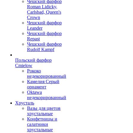
Чешский фарфор
Roman Lidicky,
Carlsbad, Queen's
Crown
Чешский фарфор
Leander
Чешский фарфор
Repast
Чешский фарфор
Rudolf Kampf
Польский фарфор
Сmielow
Рококо
недекорированный
Камелия Серый
орнамент
Oktawa
недекорированный
Хрусталь
Вазы для цветов
хрустальные
Конфетницы и
салатники
хрустальные