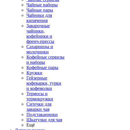
Чайные наборы
Чайные пары
Чайники для
кипячения
Заварочные
чайники,
кофейники и
френч-прессы
Сахарницы и
молочники
Кофейные сервизы
и наборы
Кофейные пары
Кружки
Гейзерные
кофеварки, турки
и кофемолки
Термосы и
термокружки
Ситечки для
заварки чая
Подстаканники
Шкатулки для чая
Ещё