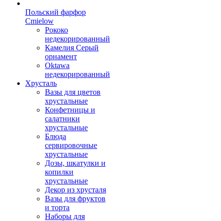
Польский фарфор
Сmielow
Рококо
недекорированный
Камелия Серый
орнамент
Oktawa
недекорированный
Хрусталь
Вазы для цветов
хрустальные
Конфетницы и
салатники
хрустальные
Блюда
сервировочные
хрустальные
Дозы, шкатулки и
копилки
хрустальные
Декор из хрусталя
Вазы для фруктов
и торта
Наборы для