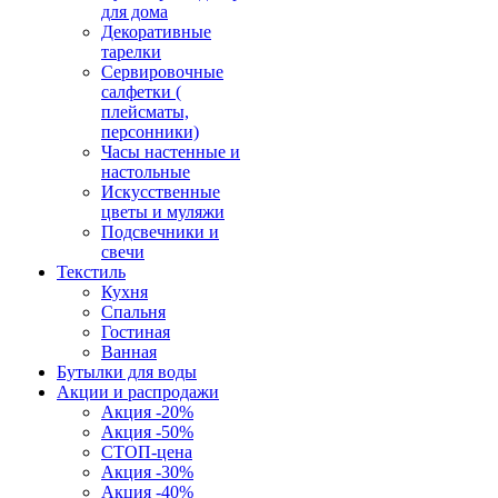
для дома
Декоративные
тарелки
Сервировочные
салфетки (
плейсматы,
персонники)
Часы настенные и
настольные
Искусственные
цветы и муляжи
Подсвечники и
свечи
Текстиль
Кухня
Спальня
Гостиная
Ванная
Бутылки для воды
Акции и распродажи
Акция -20%
Акция -50%
СТОП-цена
Акция -30%
Акция -40%