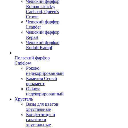
Чешский фарфор
Roman Lidicky,
Carlsbad, Queen's
Crown
Чешский фарфор
Leander
Чешский фарфор
Repast
Чешский фарфор
Rudolf Kampf
Польский фарфор
Сmielow
Рококо
недекорированный
Камелия Серый
орнамент
Oktawa
недекорированный
Хрусталь
Вазы для цветов
хрустальные
Конфетницы и
салатники
хрустальные