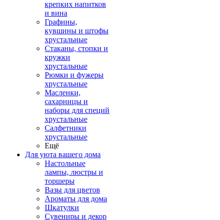
крепких напитков
и вина
Графины,
кувшины и штофы
хрустальные
Стаканы, стопки и
кружки
хрустальные
Рюмки и фужеры
хрустальные
Масленки,
сахарницы и
наборы для специй
хрустальные
Салфетники
хрустальные
Ещё
Для уюта вашего дома
Настольные
лампы, люстры и
торшеры
Вазы для цветов
Ароматы для дома
Шкатулки
Сувениры и декор