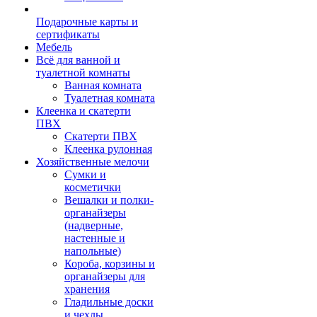
Подарочные карты и
сертификаты
Мебель
Всё для ванной и
туалетной комнаты
Ванная комната
Туалетная комната
Клеенка и скатерти
ПВХ
Скатерти ПВХ
Клеенка рулонная
Хозяйственные мелочи
Сумки и
косметички
Вешалки и полки-
органайзеры
(надверные,
настенные и
напольные)
Короба, корзины и
органайзеры для
хранения
Гладильные доски
и чехлы