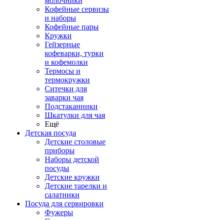
молочники
Кофейные сервизы
и наборы
Кофейные пары
Кружки
Гейзерные
кофеварки, турки
и кофемолки
Термосы и
термокружки
Ситечки для
заварки чая
Подстаканники
Шкатулки для чая
Ещё
Детская посуда
Детские столовые
приборы
Наборы детской
посуды
Детские кружки
Детские тарелки и
салатники
Посуда для сервировки
Фужеры