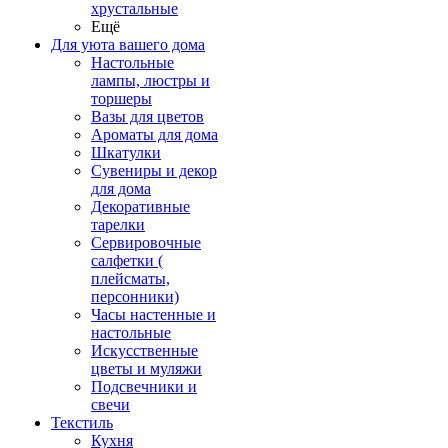
хрустальные
Ещё
Для уюта вашего дома
Настольные
лампы, люстры и
торшеры
Вазы для цветов
Ароматы для дома
Шкатулки
Сувениры и декор
для дома
Декоративные
тарелки
Сервировочные
салфетки (
плейсматы,
персонники)
Часы настенные и
настольные
Искусственные
цветы и муляжи
Подсвечники и
свечи
Текстиль
Кухня