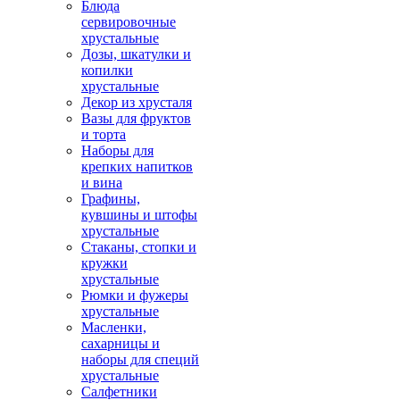
Блюда
сервировочные
хрустальные
Дозы, шкатулки и
копилки
хрустальные
Декор из хрусталя
Вазы для фруктов
и торта
Наборы для
крепких напитков
и вина
Графины,
кувшины и штофы
хрустальные
Стаканы, стопки и
кружки
хрустальные
Рюмки и фужеры
хрустальные
Масленки,
сахарницы и
наборы для специй
хрустальные
Салфетники