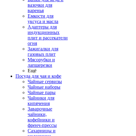
вазочки для
варенья
Емкости для
уксуса и масла
Адаптеры для
индукционных
плит и рассекатели
огня
Зажигалки для
газовых плит
Мясорубки и
лапшерезки
Ещё
Посуда для чая и кофе
Чайные сервизы
Чайные наборы
Чайные пары
Чайники для
кипячения
Заварочные
чайники,
кофейники и
френч-прессы
Сахарницы и