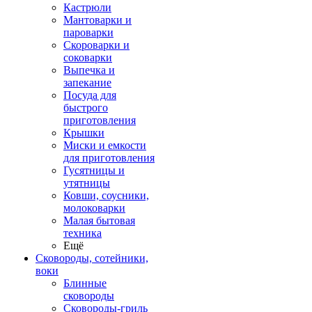
Кастрюли
Мантоварки и
пароварки
Скороварки и
соковарки
Выпечка и
запекание
Посуда для
быстрого
приготовления
Крышки
Миски и емкости
для приготовления
Гусятницы и
утятницы
Ковши, соусники,
молоковарки
Малая бытовая
техника
Ещё
Сковороды, сотейники,
воки
Блинные
сковороды
Сковороды-гриль