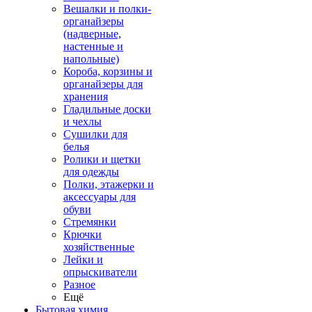
Вешалки и полки-
органайзеры
(надверные,
настенные и
напольные)
Короба, корзины и
органайзеры для
хранения
Гладильные доски
и чехлы
Сушилки для
белья
Ролики и щетки
для одежды
Полки, этажерки и
аксессуары для
обуви
Стремянки
Крючки
хозяйственные
Лейки и
опрыскиватели
Разное
Ещё
Бытовая химия