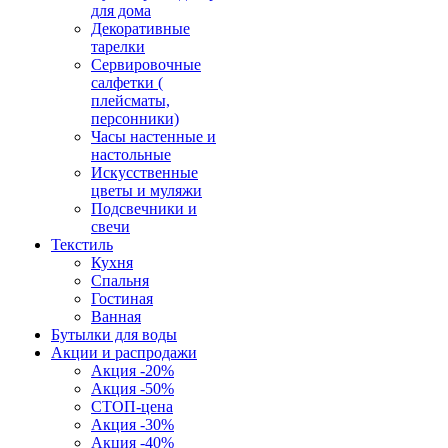
для дома
Декоративные
тарелки
Сервировочные
салфетки (
плейсматы,
персонники)
Часы настенные и
настольные
Искусственные
цветы и муляжи
Подсвечники и
свечи
Текстиль
Кухня
Спальня
Гостиная
Ванная
Бутылки для воды
Акции и распродажи
Акция -20%
Акция -50%
СТОП-цена
Акция -30%
Акция -40%