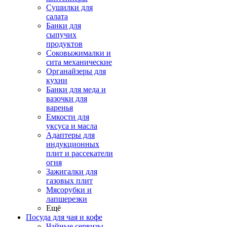
Сушилки для
салата
Банки для
сыпучих
продуктов
Соковыжималки и
сита механические
Органайзеры для
кухни
Банки для меда и
вазочки для
варенья
Емкости для
уксуса и масла
Адаптеры для
индукционных
плит и рассекатели
огня
Зажигалки для
газовых плит
Мясорубки и
лапшерезки
Ещё
Посуда для чая и кофе
Чайные сервизы