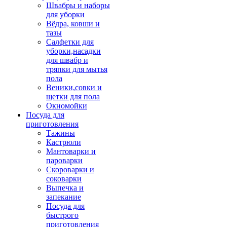
Швабры и наборы
для уборки
Вёдра, ковши и
тазы
Салфетки для
уборки,насадки
для швабр и
тряпки для мытья
пола
Веники,совки и
щетки для пола
Окномойки
Посуда для
приготовления
Тажины
Кастрюли
Мантоварки и
пароварки
Скороварки и
соковарки
Выпечка и
запекание
Посуда для
быстрого
приготовления