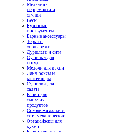
Мельницы.
перцемолки и
ступки
Весы
Кухонные
инструменты
Барные аксессуары
Терки и
овощерезки
Дуршлаги и сита
Сушилки для
посуды
Мелочи для кухни
Ланч-боксы и
контейнеры
Сушилки для
салата
Банки для
сыпучих
продуктов
Соковыжималки и
сита механические
Органайзеры для
кухни
Банки для меда и