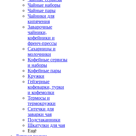
Чайные наборы
Чайные пары
Чайники для
кипячения
Заварочные
чайники,
кофейники и
френч-прессы
Сахарницы и
молочники
Кофейные сервизы
и наборы
Кофейные пары
Кружки
Гейзерные
кофеварки, турки
и кофемолки
Термосы и
термокружки
Ситечки для
заварки чая
Подстаканники
Шкатулки для чая
Ещё