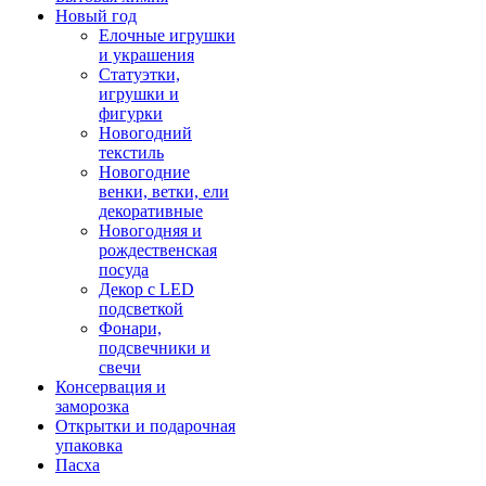
Новый год
Елочные игрушки
и украшения
Статуэтки,
игрушки и
фигурки
Новогодний
текстиль
Новогодние
венки, ветки, ели
декоративные
Новогодняя и
рождественская
посуда
Декор с LED
подсветкой
Фонари,
подсвечники и
свечи
Консервация и
заморозка
Открытки и подарочная
упаковка
Пасха