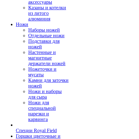
аксессуары
Казаны и котелки
из литого
алюминия
Ножи
Наборы ножей
Отдельные ножи
Подставки для
ножей
Настенные и
магнитные
держатели ножей
Ножеточки и
мусаты
Камни для заточки
ножей
Ножи и наборы
для сыра
Ножи для
специальной
нарезки и
карвинга
Специи Royal Field
Горшки цветочные и