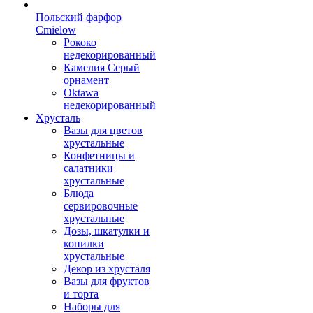
Польский фарфор
Сmielow
Рококо
недекорированный
Камелия Серый
орнамент
Oktawa
недекорированный
Хрусталь
Вазы для цветов
хрустальные
Конфетницы и
салатники
хрустальные
Блюда
сервировочные
хрустальные
Дозы, шкатулки и
копилки
хрустальные
Декор из хрусталя
Вазы для фруктов
и торта
Наборы для