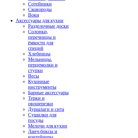
Сотейники
Сковороды
Воки
Аксессуары для кухни
Разделочные доски
Солонки,
перечницы и
ёмкости для
специй
Хлебницы
Мельницы.
перцемолки и
ступки
Весы
Кухонные
инструменты
Барные аксессуары
Терки и
овощерезки
Дуршлаги и сита
Сушилки для
посуды
Мелочи для кухни
Ланч-боксы и
контейнеры