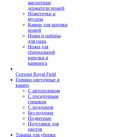
магнитные
держатели ножей
Ножеточки и
мусаты
Камни для заточки
ножей
Ножи и наборы
для сыра
Ножи для
специальной
нарезки и
карвинга
Специи Royal Field
Горшки цветочные и
кашпо
С автополивом
С посадочным
горшком
С поддоном
Без поддона
Подвесные
Подставки для
цветов
Товары для уборки