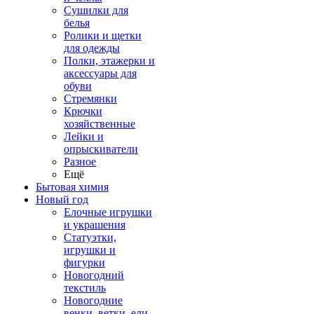
Сушилки для
белья
Ролики и щетки
для одежды
Полки, этажерки и
аксессуары для
обуви
Стремянки
Крючки
хозяйственные
Лейки и
опрыскиватели
Разное
Ещё
Бытовая химия
Новый год
Елочные игрушки
и украшения
Статуэтки,
игрушки и
фигурки
Новогодний
текстиль
Новогодние
венки, ветки, ели