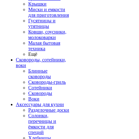
Крышки
Миски и емкости
для приготовления
Гусятницы и
утятницы
Ковши, соусники,
молоковарки
Малая бытовая
техника
Ещё
Сковороды, сотейники,
воки
Блинные
сковороды
Сковороды-гриль
Сотейники
Сковороды
Воки
Аксессуары для кухни
Разделочные доски
Солонки,
перечницы и
ёмкости для
специй
Хлебницы