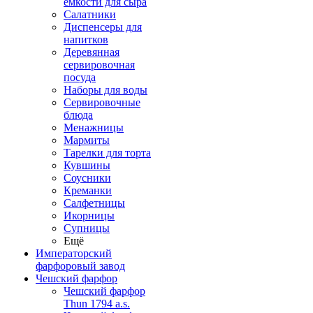
емкости для сыра
Салатники
Диспенсеры для
напитков
Деревянная
сервировочная
посуда
Наборы для воды
Сервировочные
блюда
Менажницы
Мармиты
Тарелки для торта
Кувшины
Соусники
Креманки
Салфетницы
Икорницы
Супницы
Ещё
Императорский
фарфоровый завод
Чешский фарфор
Чешский фарфор
Thun 1794 a.s.