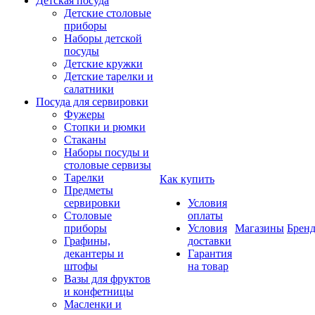
Детская посуда
Детские столовые
приборы
Наборы детской
посуды
Детские кружки
Детские тарелки и
салатники
Посуда для сервировки
Фужеры
Стопки и рюмки
Стаканы
Наборы посуды и
столовые сервизы
Тарелки
Как купить
Предметы
сервировки
Условия
Столовые
оплаты
приборы
Условия
Магазины
Брен
Графины,
доставки
декантеры и
Гарантия
штофы
на товар
Вазы для фруктов
и конфетницы
Масленки и