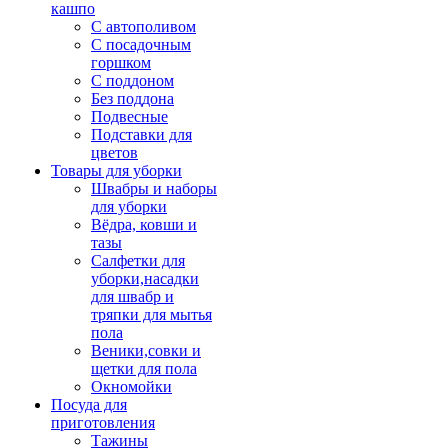
кашпо
С автополивом
С посадочным
горшком
С поддоном
Без поддона
Подвесные
Подставки для
цветов
Товары для уборки
Швабры и наборы
для уборки
Вёдра, ковши и
тазы
Салфетки для
уборки,насадки
для швабр и
тряпки для мытья
пола
Веники,совки и
щетки для пола
Окномойки
Посуда для
приготовления
Тажины