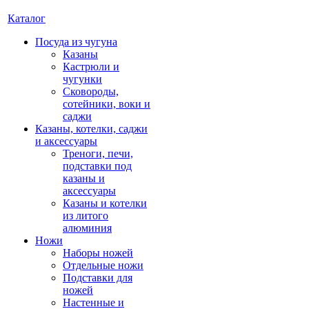
Каталог
Посуда из чугуна
Казаны
Кастрюли и
чугунки
Сковороды,
сотейники, воки и
саджи
Казаны, котелки, саджи
и аксессуары
Треноги, печи,
подставки под
казаны и
аксессуары
Казаны и котелки
из литого
алюминия
Ножи
Наборы ножей
Отдельные ножи
Подставки для
ножей
Настенные и