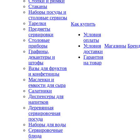
Стопки и рюмки
Стаканы
Наборы посуды и
столовые сервизы
Тарелки
Как купить
Предметы
сервировки
Условия
Столовые
оплаты
приборы
Условия
Магазины
Брен
Графины,
доставки
декантеры и
Гарантия
штофы
на товар
Вазы для фруктов
и конфетницы
Масленки и
емкости для сыра
Салатники
Диспенсеры для
напитков
Деревянная
сервировочная
посуда
Наборы для воды
Сервировочные
блюда