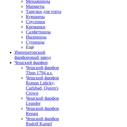
Менажницы
Мармиты
Тарелки для торта
Кувшины
Соусники
Креманки
Салфетницы
Икорницы
Супницы
Ещё
Императорский
фарфоровый завод
Чешский фарфор
Чешский фарфор
Thun 1794 a.s.
Чешский фарфор
Roman Lidicky,
Carlsbad, Queen's
Crown
Чешский фарфор
Leander
Чешский фарфор
Repast
Чешский фарфор
Rudolf Kampf