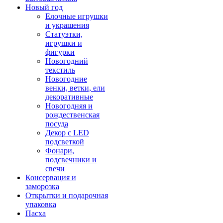
Новый год
Елочные игрушки
и украшения
Статуэтки,
игрушки и
фигурки
Новогодний
текстиль
Новогодние
венки, ветки, ели
декоративные
Новогодняя и
рождественская
посуда
Декор с LED
подсветкой
Фонари,
подсвечники и
свечи
Консервация и
заморозка
Открытки и подарочная
упаковка
Пасха