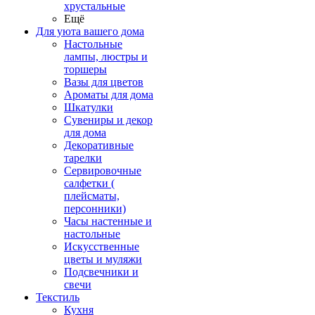
хрустальные
Ещё
Для уюта вашего дома
Настольные
лампы, люстры и
торшеры
Вазы для цветов
Ароматы для дома
Шкатулки
Сувениры и декор
для дома
Декоративные
тарелки
Сервировочные
салфетки (
плейсматы,
персонники)
Часы настенные и
настольные
Искусственные
цветы и муляжи
Подсвечники и
свечи
Текстиль
Кухня