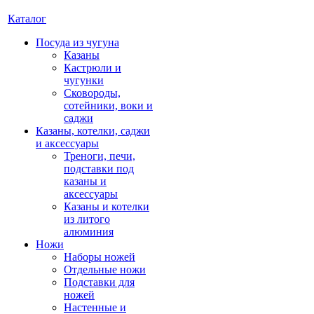
Каталог
Посуда из чугуна
Казаны
Кастрюли и
чугунки
Сковороды,
сотейники, воки и
саджи
Казаны, котелки, саджи
и аксессуары
Треноги, печи,
подставки под
казаны и
аксессуары
Казаны и котелки
из литого
алюминия
Ножи
Наборы ножей
Отдельные ножи
Подставки для
ножей
Настенные и