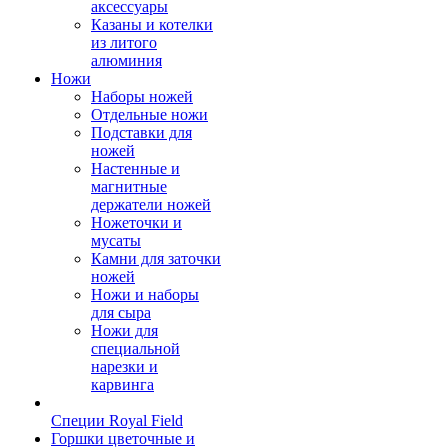
аксессуары
Казаны и котелки
из литого
алюминия
Ножи
Наборы ножей
Отдельные ножи
Подставки для
ножей
Настенные и
магнитные
держатели ножей
Ножеточки и
мусаты
Камни для заточки
ножей
Ножи и наборы
для сыра
Ножи для
специальной
нарезки и
карвинга
Специи Royal Field
Горшки цветочные и