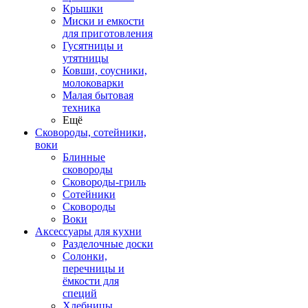
Крышки
Миски и емкости
для приготовления
Гусятницы и
утятницы
Ковши, соусники,
молоковарки
Малая бытовая
техника
Ещё
Сковороды, сотейники,
воки
Блинные
сковороды
Сковороды-гриль
Сотейники
Сковороды
Воки
Аксессуары для кухни
Разделочные доски
Солонки,
перечницы и
ёмкости для
специй
Хлебницы