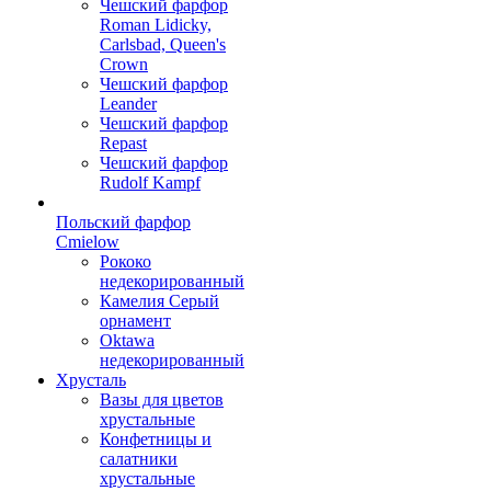
Чешский фарфор
Roman Lidicky,
Carlsbad, Queen's
Crown
Чешский фарфор
Leander
Чешский фарфор
Repast
Чешский фарфор
Rudolf Kampf
Польский фарфор
Сmielow
Рококо
недекорированный
Камелия Серый
орнамент
Oktawa
недекорированный
Хрусталь
Вазы для цветов
хрустальные
Конфетницы и
салатники
хрустальные