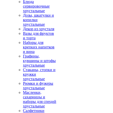
Блюда
сервировочные
хрустальные
Дозы, шкатулки и
копилки
хрустальные
Декор из хрусталя
Вазы для фруктов
и торта
Наборы для
крепких напитков
и вина
Графины,
кувшины и штофы
хрустальные
Стаканы, стопки и
кружки
хрустальные
Рюмки и фужеры
хрустальные
Масленки,
сахарницы и
наборы для специй
хрустальные
Салфетники