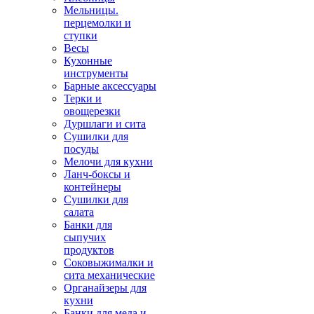
Мельницы.
перцемолки и
ступки
Весы
Кухонные
инструменты
Барные аксессуары
Терки и
овощерезки
Дуршлаги и сита
Сушилки для
посуды
Мелочи для кухни
Ланч-боксы и
контейнеры
Сушилки для
салата
Банки для
сыпучих
продуктов
Соковыжималки и
сита механические
Органайзеры для
кухни
Банки для меда и