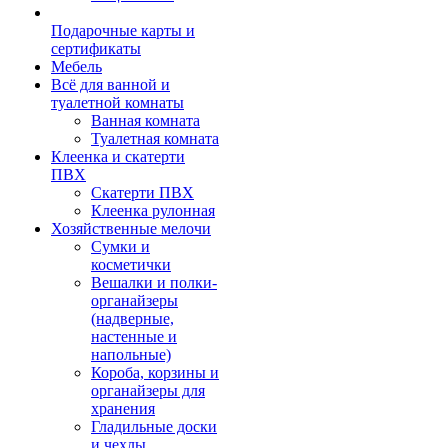
Подарочные карты и
сертификаты
Мебель
Всё для ванной и
туалетной комнаты
Ванная комната
Туалетная комната
Клеенка и скатерти
ПВХ
Скатерти ПВХ
Клеенка рулонная
Хозяйственные мелочи
Сумки и
косметички
Вешалки и полки-
органайзеры
(надверные,
настенные и
напольные)
Короба, корзины и
органайзеры для
хранения
Гладильные доски
и чехлы