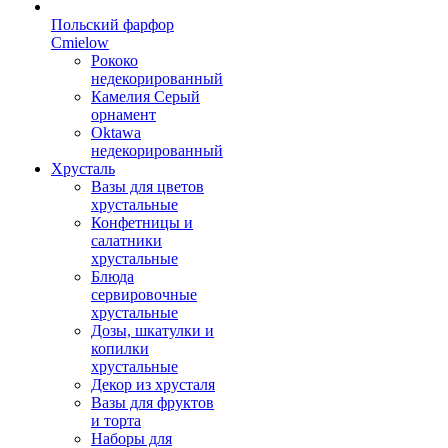
Польский фарфор
Сmielow
Рококо
недекорированный
Камелия Серый
орнамент
Oktawa
недекорированный
Хрусталь
Вазы для цветов
хрустальные
Конфетницы и
салатники
хрустальные
Блюда
сервировочные
хрустальные
Дозы, шкатулки и
копилки
хрустальные
Декор из хрусталя
Вазы для фруктов
и торта
Наборы для