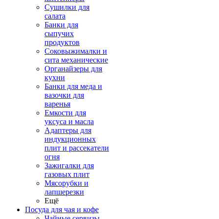
Сушилки для
салата
Банки для
сыпучих
продуктов
Соковыжималки и
сита механические
Органайзеры для
кухни
Банки для меда и
вазочки для
варенья
Емкости для
уксуса и масла
Адаптеры для
индукционных
плит и рассекатели
огня
Зажигалки для
газовых плит
Мясорубки и
лапшерезки
Ещё
Посуда для чая и кофе
Чайные сервизы