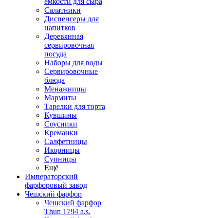
емкости для сыра
Салатники
Диспенсеры для
напитков
Деревянная
сервировочная
посуда
Наборы для воды
Сервировочные
блюда
Менажницы
Мармиты
Тарелки для торта
Кувшины
Соусники
Креманки
Салфетницы
Икорницы
Супницы
Ещё
Императорский
фарфоровый завод
Чешский фарфор
Чешский фарфор
Thun 1794 a.s.