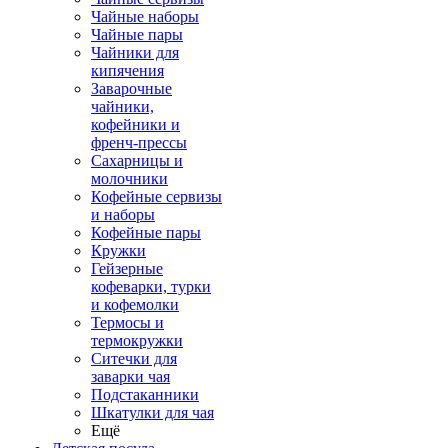
Чайные наборы
Чайные пары
Чайники для
кипячения
Заварочные
чайники,
кофейники и
френч-прессы
Сахарницы и
молочники
Кофейные сервизы
и наборы
Кофейные пары
Кружки
Гейзерные
кофеварки, турки
и кофемолки
Термосы и
термокружки
Ситечки для
заварки чая
Подстаканники
Шкатулки для чая
Ещё