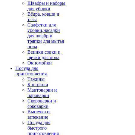
Швабры и наборы
для уборки
Вёдра, ковши и
тазы
Салфетки для
уборки,насадки
для швабр и
тряпки для мытья
пола
Веники,совки и
щетки для пола
Окномойки
Посуда для
приготовления
Тажины
Кастрюли
Мантоварки и
пароварки
Скороварки и
соковарки
Выпечка и
запекание
Посуда для
быстрого
приготовления