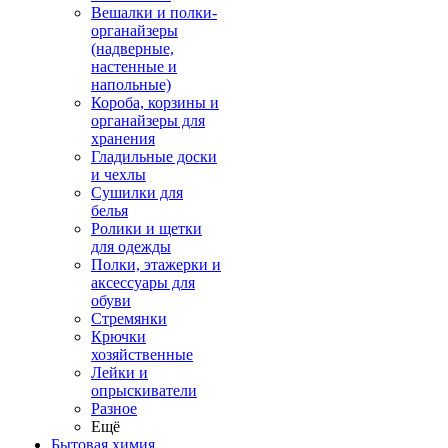
Вешалки и полки-
органайзеры
(надверные,
настенные и
напольные)
Короба, корзины и
органайзеры для
хранения
Гладильные доски
и чехлы
Сушилки для
белья
Ролики и щетки
для одежды
Полки, этажерки и
аксессуары для
обуви
Стремянки
Крючки
хозяйственные
Лейки и
опрыскиватели
Разное
Ещё
Бытовая химия