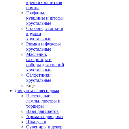
крепких напитков
и вина
Графины,
кувшины и штофы
хрустальные
Стаканы, стопки и
кружки
хрустальные
Рюмки и фужеры
хрустальные
Масленки,
сахарницы и
наборы для специй
хрустальные
Салфетники
хрустальные
Ещё
Для уюта вашего дома
Настольные
лампы, люстры и
торшеры
Вазы для цветов
Ароматы для дома
Шкатулки
Сувениры и декор