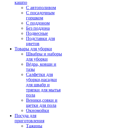
кашпо
С автополивом
С посадочным
горшком
С поддоном
Без поддона
Подвесные
Подставки для
цветов
Товары для уборки
Швабры и наборы
для уборки
Вёдра, ковши и
тазы
Салфетки для
уборки,насадки
для швабр и
тряпки для мытья
пола
Веники,совки и
щетки для пола
Окномойки
Посуда для
приготовления
Тажины