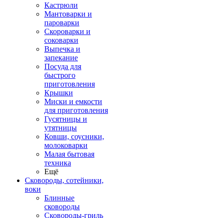
Кастрюли
Мантоварки и
пароварки
Скороварки и
соковарки
Выпечка и
запекание
Посуда для
быстрого
приготовления
Крышки
Миски и емкости
для приготовления
Гусятницы и
утятницы
Ковши, соусники,
молоковарки
Малая бытовая
техника
Ещё
Сковороды, сотейники,
воки
Блинные
сковороды
Сковороды-гриль