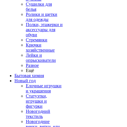
Сушилки для
белья
Ролики и щетки
для одежды
Полки, этажерки и
аксессуары для
обуви
Стремянки
Крючки
хозяйственные
Лейки и
опрыскиватели
Разное
Ещё
Бытовая химия
Новый год
Елочные игрушки
и украшения
Статуэтки,
игрушки и
фигурки
Новогодний
текстиль
Новогодние
венки, ветки, ели