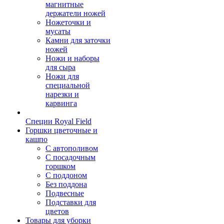
магнитные
держатели ножей
Ножеточки и
мусаты
Камни для заточки
ножей
Ножи и наборы
для сыра
Ножи для
специальной
нарезки и
карвинга
Специи Royal Field
Горшки цветочные и
кашпо
С автополивом
С посадочным
горшком
С поддоном
Без поддона
Подвесные
Подставки для
цветов
Товары для уборки