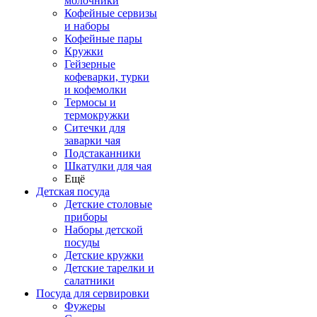
молочники
Кофейные сервизы
и наборы
Кофейные пары
Кружки
Гейзерные
кофеварки, турки
и кофемолки
Термосы и
термокружки
Ситечки для
заварки чая
Подстаканники
Шкатулки для чая
Ещё
Детская посуда
Детские столовые
приборы
Наборы детской
посуды
Детские кружки
Детские тарелки и
салатники
Посуда для сервировки
Фужеры