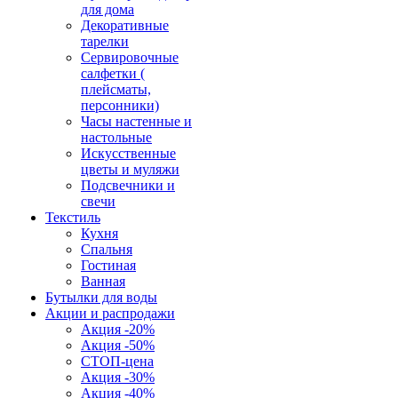
для дома
Декоративные
тарелки
Сервировочные
салфетки (
плейсматы,
персонники)
Часы настенные и
настольные
Искусственные
цветы и муляжи
Подсвечники и
свечи
Текстиль
Кухня
Спальня
Гостиная
Ванная
Бутылки для воды
Акции и распродажи
Акция -20%
Акция -50%
СТОП-цена
Акция -30%
Акция -40%