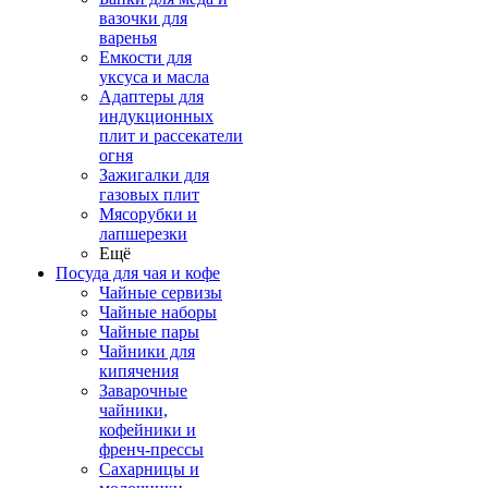
вазочки для
варенья
Емкости для
уксуса и масла
Адаптеры для
индукционных
плит и рассекатели
огня
Зажигалки для
газовых плит
Мясорубки и
лапшерезки
Ещё
Посуда для чая и кофе
Чайные сервизы
Чайные наборы
Чайные пары
Чайники для
кипячения
Заварочные
чайники,
кофейники и
френч-прессы
Сахарницы и