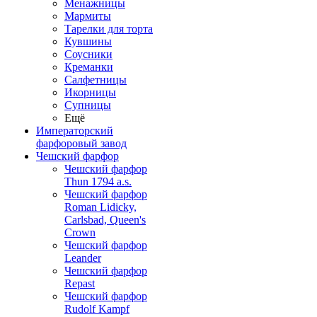
Менажницы
Мармиты
Тарелки для торта
Кувшины
Соусники
Креманки
Салфетницы
Икорницы
Супницы
Ещё
Императорский
фарфоровый завод
Чешский фарфор
Чешский фарфор
Thun 1794 a.s.
Чешский фарфор
Roman Lidicky,
Carlsbad, Queen's
Crown
Чешский фарфор
Leander
Чешский фарфор
Repast
Чешский фарфор
Rudolf Kampf