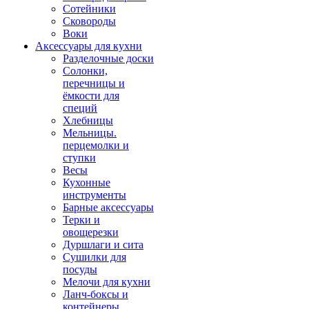
Сотейники
Сковороды
Воки
Аксессуары для кухни
Разделочные доски
Солонки,
перечницы и
ёмкости для
специй
Хлебницы
Мельницы.
перцемолки и
ступки
Весы
Кухонные
инструменты
Барные аксессуары
Терки и
овощерезки
Дуршлаги и сита
Сушилки для
посуды
Мелочи для кухни
Ланч-боксы и
контейнеры