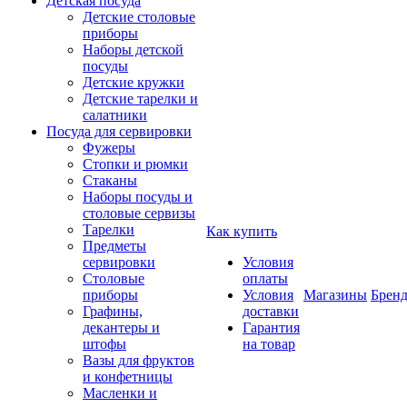
Детская посуда
Детские столовые
приборы
Наборы детской
посуды
Детские кружки
Детские тарелки и
салатники
Посуда для сервировки
Фужеры
Стопки и рюмки
Стаканы
Наборы посуды и
столовые сервизы
Тарелки
Как купить
Предметы
сервировки
Условия
Столовые
оплаты
приборы
Условия
Магазины
Брен
Графины,
доставки
декантеры и
Гарантия
штофы
на товар
Вазы для фруктов
и конфетницы
Масленки и