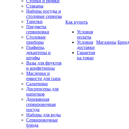
Стопки и рюмки
Стаканы
Наборы посуды и
столовые сервизы
Тарелки
Как купить
Предметы
сервировки
Условия
Столовые
оплаты
приборы
Условия
Магазины
Брен
Графины,
доставки
декантеры и
Гарантия
штофы
на товар
Вазы для фруктов
и конфетницы
Масленки и
емкости для сыра
Салатники
Диспенсеры для
напитков
Деревянная
сервировочная
посуда
Наборы для воды
Сервировочные
блюда