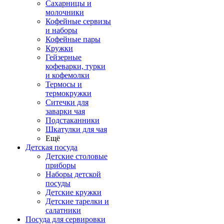
Сахарницы и
молочники
Кофейные сервизы
и наборы
Кофейные пары
Кружки
Гейзерные
кофеварки, турки
и кофемолки
Термосы и
термокружки
Ситечки для
заварки чая
Подстаканники
Шкатулки для чая
Ещё
Детская посуда
Детские столовые
приборы
Наборы детской
посуды
Детские кружки
Детские тарелки и
салатники
Посуда для сервировки