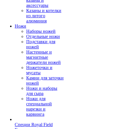
казаны и
аксессуары
Казаны и котелки
из литого
алюминия
Ножи
Наборы ножей
Отдельные ножи
Подставки для
ножей
Настенные и
магнитные
держатели ножей
Ножеточки и
мусаты
Камни для заточки
ножей
Ножи и наборы
для сыра
Ножи для
специальной
нарезки и
карвинга
Специи Royal Field