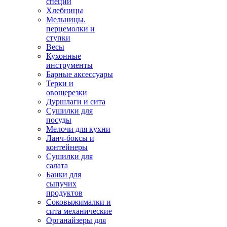
специй
Хлебницы
Мельницы.
перцемолки и
ступки
Весы
Кухонные
инструменты
Барные аксессуары
Терки и
овощерезки
Дуршлаги и сита
Сушилки для
посуды
Мелочи для кухни
Ланч-боксы и
контейнеры
Сушилки для
салата
Банки для
сыпучих
продуктов
Соковыжималки и
сита механические
Органайзеры для