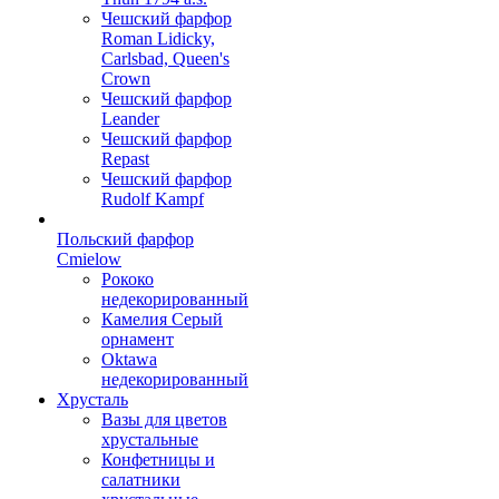
Чешский фарфор
Roman Lidicky,
Carlsbad, Queen's
Crown
Чешский фарфор
Leander
Чешский фарфор
Repast
Чешский фарфор
Rudolf Kampf
Польский фарфор
Сmielow
Рококо
недекорированный
Камелия Серый
орнамент
Oktawa
недекорированный
Хрусталь
Вазы для цветов
хрустальные
Конфетницы и
салатники