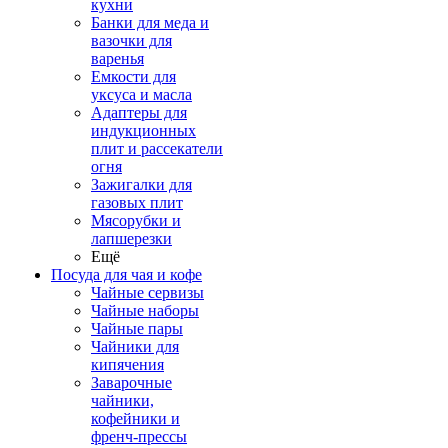
кухни
Банки для меда и
вазочки для
варенья
Емкости для
уксуса и масла
Адаптеры для
индукционных
плит и рассекатели
огня
Зажигалки для
газовых плит
Мясорубки и
лапшерезки
Ещё
Посуда для чая и кофе
Чайные сервизы
Чайные наборы
Чайные пары
Чайники для
кипячения
Заварочные
чайники,
кофейники и
френч-прессы