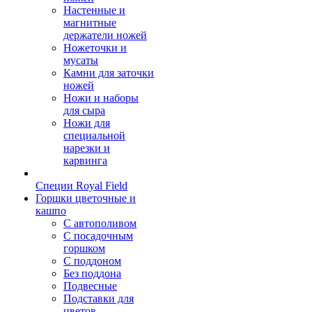
Настенные и
магнитные
держатели ножей
Ножеточки и
мусаты
Камни для заточки
ножей
Ножи и наборы
для сыра
Ножи для
специальной
нарезки и
карвинга
Специи Royal Field
Горшки цветочные и
кашпо
С автополивом
С посадочным
горшком
С поддоном
Без поддона
Подвесные
Подставки для
цветов