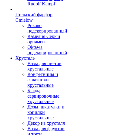
Rudolf Kampf
Польский фарфор
Сmielow
Рококо
недекорированный
Камелия Серый
орнамент
Oktawa
недекорированный
Хрусталь
Вазы для цветов
хрустальные
Конфетницы и
салатники
хрустальные
Блюда
сервировочные
хрустальные
Дозы, шкатулки и
копилки
хрустальные
Декор из хрусталя
Вазы для фруктов
и торта