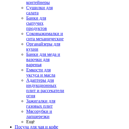
контейнеры
Сушилки для
салата
Банки для
сыпучих
продуктов
Соковыжималки и
сита механические
Органайзеры для
кухни
Банки для меда и
вазочки для
варенья
Емкости для
уксуса и масла
Адаптеры для
индукционных
плит и рассекатели
огня
Зажигалки для
газовых плит
Мясорубки и
лапшерезки
Ещё
Посуда для чая и кофе