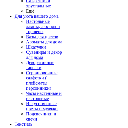
Салфетники
хрустальные
Ещё
Для уюта вашего дома
Настольные
лампы, люстры и
торшеры
Вазы для цветов
Ароматы для дома
Шкатулки
Сувениры и декор
для дома
Декоративные
тарелки
Сервировочные
салфетки (
плейсматы,
персонники)
Часы настенные и
настольные
Искусственные
цветы и муляжи
Подсвечники и
свечи
Текстиль