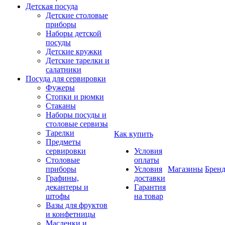
Детская посуда
Детские столовые
приборы
Наборы детской
посуды
Детские кружки
Детские тарелки и
салатники
Посуда для сервировки
Фужеры
Стопки и рюмки
Стаканы
Наборы посуды и
столовые сервизы
Тарелки
Как купить
Предметы
сервировки
Условия
Столовые
оплаты
приборы
Условия
Магазины
Брен
Графины,
доставки
декантеры и
Гарантия
штофы
на товар
Вазы для фруктов
и конфетницы
Масленки и