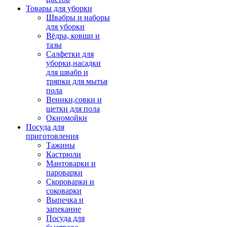
Товары для уборки
Швабры и наборы
для уборки
Вёдра, ковши и
тазы
Салфетки для
уборки,насадки
для швабр и
тряпки для мытья
пола
Веники,совки и
щетки для пола
Окномойки
Посуда для
приготовления
Тажины
Кастрюли
Мантоварки и
пароварки
Скороварки и
соковарки
Выпечка и
запекание
Посуда для