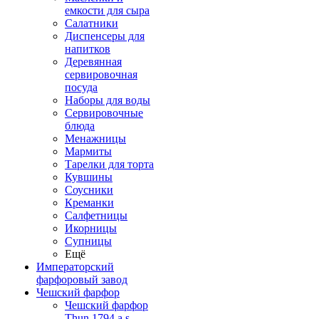
емкости для сыра
Салатники
Диспенсеры для
напитков
Деревянная
сервировочная
посуда
Наборы для воды
Сервировочные
блюда
Менажницы
Мармиты
Тарелки для торта
Кувшины
Соусники
Креманки
Салфетницы
Икорницы
Супницы
Ещё
Императорский
фарфоровый завод
Чешский фарфор
Чешский фарфор
Thun 1794 a.s.