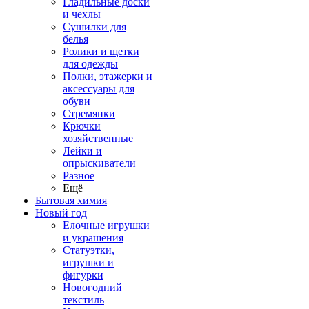
Гладильные доски
и чехлы
Сушилки для
белья
Ролики и щетки
для одежды
Полки, этажерки и
аксессуары для
обуви
Стремянки
Крючки
хозяйственные
Лейки и
опрыскиватели
Разное
Ещё
Бытовая химия
Новый год
Елочные игрушки
и украшения
Статуэтки,
игрушки и
фигурки
Новогодний
текстиль