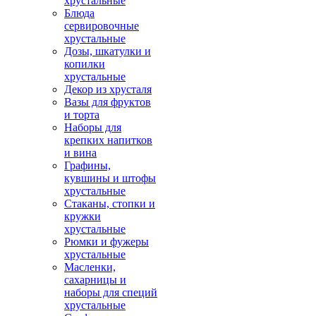
хрустальные
Блюда
сервировочные
хрустальные
Дозы, шкатулки и
копилки
хрустальные
Декор из хрусталя
Вазы для фруктов
и торта
Наборы для
крепких напитков
и вина
Графины,
кувшины и штофы
хрустальные
Стаканы, стопки и
кружки
хрустальные
Рюмки и фужеры
хрустальные
Масленки,
сахарницы и
наборы для специй
хрустальные