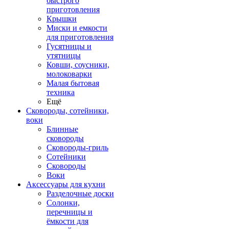
быстрого
приготовления
Крышки
Миски и емкости
для приготовления
Гусятницы и
утятницы
Ковши, соусники,
молоковарки
Малая бытовая
техника
Ещё
Сковороды, сотейники,
воки
Блинные
сковороды
Сковороды-гриль
Сотейники
Сковороды
Воки
Аксессуары для кухни
Разделочные доски
Солонки,
перечницы и
ёмкости для