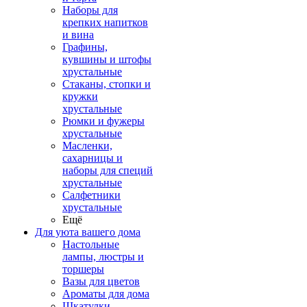
Наборы для
крепких напитков
и вина
Графины,
кувшины и штофы
хрустальные
Стаканы, стопки и
кружки
хрустальные
Рюмки и фужеры
хрустальные
Масленки,
сахарницы и
наборы для специй
хрустальные
Салфетники
хрустальные
Ещё
Для уюта вашего дома
Настольные
лампы, люстры и
торшеры
Вазы для цветов
Ароматы для дома
Шкатулки