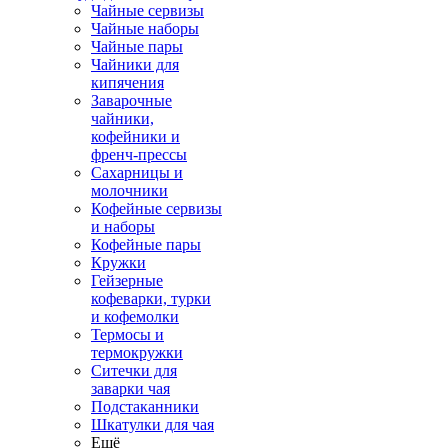
Чайные сервизы
Чайные наборы
Чайные пары
Чайники для
кипячения
Заварочные
чайники,
кофейники и
френч-прессы
Сахарницы и
молочники
Кофейные сервизы
и наборы
Кофейные пары
Кружки
Гейзерные
кофеварки, турки
и кофемолки
Термосы и
термокружки
Ситечки для
заварки чая
Подстаканники
Шкатулки для чая
Ещё