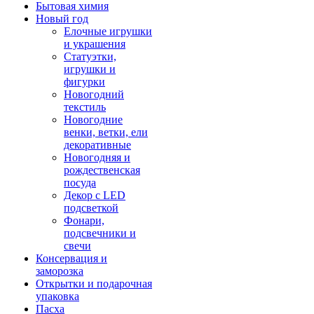
Бытовая химия
Новый год
Елочные игрушки
и украшения
Статуэтки,
игрушки и
фигурки
Новогодний
текстиль
Новогодние
венки, ветки, ели
декоративные
Новогодняя и
рождественская
посуда
Декор с LED
подсветкой
Фонари,
подсвечники и
свечи
Консервация и
заморозка
Открытки и подарочная
упаковка
Пасха