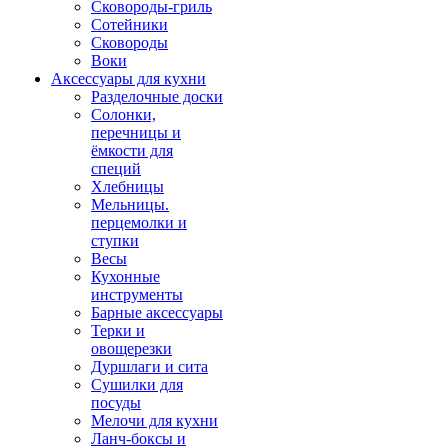
Сковороды-гриль
Сотейники
Сковороды
Воки
Аксессуары для кухни
Разделочные доски
Солонки,
перечницы и
ёмкости для
специй
Хлебницы
Мельницы.
перцемолки и
ступки
Весы
Кухонные
инструменты
Барные аксессуары
Терки и
овощерезки
Дуршлаги и сита
Сушилки для
посуды
Мелочи для кухни
Ланч-боксы и