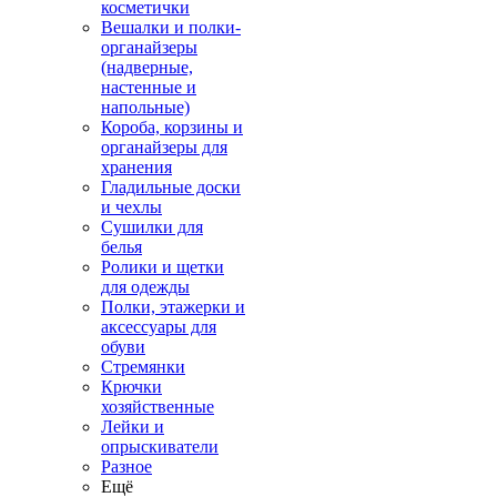
косметички
Вешалки и полки-
органайзеры
(надверные,
настенные и
напольные)
Короба, корзины и
органайзеры для
хранения
Гладильные доски
и чехлы
Сушилки для
белья
Ролики и щетки
для одежды
Полки, этажерки и
аксессуары для
обуви
Стремянки
Крючки
хозяйственные
Лейки и
опрыскиватели
Разное
Ещё