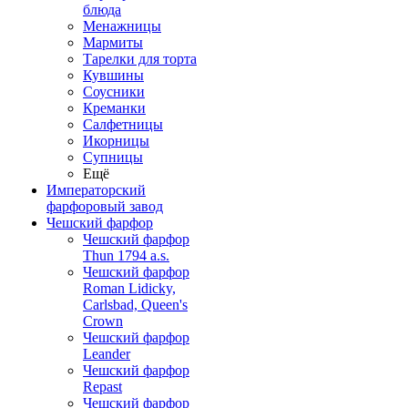
блюда
Менажницы
Мармиты
Тарелки для торта
Кувшины
Соусники
Креманки
Салфетницы
Икорницы
Супницы
Ещё
Императорский
фарфоровый завод
Чешский фарфор
Чешский фарфор
Thun 1794 a.s.
Чешский фарфор
Roman Lidicky,
Carlsbad, Queen's
Crown
Чешский фарфор
Leander
Чешский фарфор
Repast
Чешский фарфор