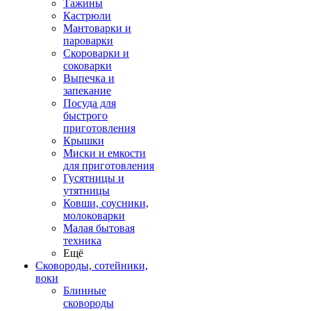
Тажины
Кастрюли
Мантоварки и
пароварки
Скороварки и
соковарки
Выпечка и
запекание
Посуда для
быстрого
приготовления
Крышки
Миски и емкости
для приготовления
Гусятницы и
утятницы
Ковши, соусники,
молоковарки
Малая бытовая
техника
Ещё
Сковороды, сотейники,
воки
Блинные
сковороды