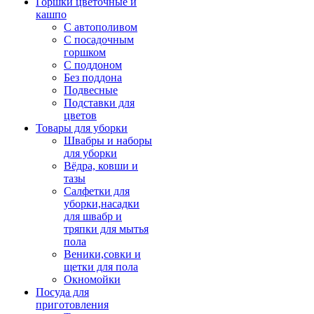
Горшки цветочные и
кашпо
С автополивом
С посадочным
горшком
С поддоном
Без поддона
Подвесные
Подставки для
цветов
Товары для уборки
Швабры и наборы
для уборки
Вёдра, ковши и
тазы
Салфетки для
уборки,насадки
для швабр и
тряпки для мытья
пола
Веники,совки и
щетки для пола
Окномойки
Посуда для
приготовления