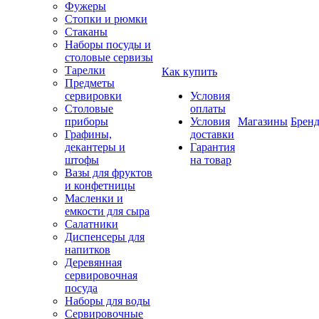
Фужеры
Стопки и рюмки
Стаканы
Наборы посуды и
столовые сервизы
Тарелки
Как купить
Предметы
сервировки
Условия
Столовые
оплаты
приборы
Условия
Магазины
Брен
Графины,
доставки
декантеры и
Гарантия
штофы
на товар
Вазы для фруктов
и конфетницы
Масленки и
емкости для сыра
Салатники
Диспенсеры для
напитков
Деревянная
сервировочная
посуда
Наборы для воды
Сервировочные