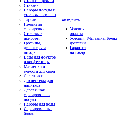
Стопки и рюмки
Стаканы
Наборы посуды и
столовые сервизы
Тарелки
Как купить
Предметы
сервировки
Условия
Столовые
оплаты
приборы
Условия
Магазины
Брен
Графины,
доставки
декантеры и
Гарантия
штофы
на товар
Вазы для фруктов
и конфетницы
Масленки и
емкости для сыра
Салатники
Диспенсеры для
напитков
Деревянная
сервировочная
посуда
Наборы для воды
Сервировочные
блюда