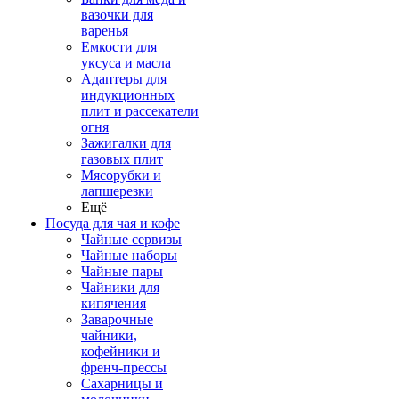
вазочки для
варенья
Емкости для
уксуса и масла
Адаптеры для
индукционных
плит и рассекатели
огня
Зажигалки для
газовых плит
Мясорубки и
лапшерезки
Ещё
Посуда для чая и кофе
Чайные сервизы
Чайные наборы
Чайные пары
Чайники для
кипячения
Заварочные
чайники,
кофейники и
френч-прессы
Сахарницы и