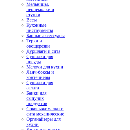
Мельницы.
перцемолки и
ступки
Весы
Кухонные
инструменты
Барные аксессуары
Терки и
овощерезки
Дуршлаги и сита
Сушилки для
посуды
Мелочи для кухни
Ланч-боксы и
контейнеры
Сушилки для
салата
Банки для
сыпучих
продуктов
Соковыжималки и
сита механические
Органайзеры для
кухни
Банки для меда и