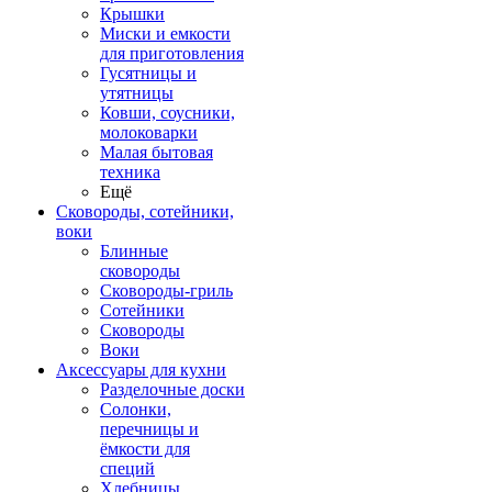
Крышки
Миски и емкости
для приготовления
Гусятницы и
утятницы
Ковши, соусники,
молоковарки
Малая бытовая
техника
Ещё
Сковороды, сотейники,
воки
Блинные
сковороды
Сковороды-гриль
Сотейники
Сковороды
Воки
Аксессуары для кухни
Разделочные доски
Солонки,
перечницы и
ёмкости для
специй
Хлебницы