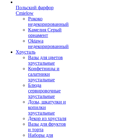
Польский фарфор
Сmielow
Рококо
недекорированный
Камелия Серый
орнамент
Oktawa
недекорированный
Хрусталь
Вазы для цветов
хрустальные
Конфетницы и
салатники
хрустальные
Блюда
сервировочные
хрустальные
Дозы, шкатулки и
копилки
хрустальные
Декор из хрусталя
Вазы для фруктов
и торта
Наборы для