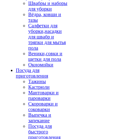
Швабры и наборы
для уборки
Вёдра, ковши и
тазы
Салфетки для
уборки,насадки
для швабр и
тряпки для мытья
пола
Веники,совки и
щетки для пола
Окномойки
Посуда для
приготовления
Тажины
Кастрюли
Мантоварки и
пароварки
Скороварки и
соковарки
Выпечка и
запекание
Посуда для
быстрого
приготовления