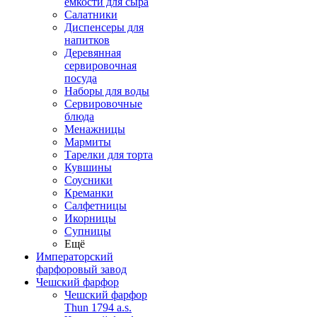
емкости для сыра
Салатники
Диспенсеры для
напитков
Деревянная
сервировочная
посуда
Наборы для воды
Сервировочные
блюда
Менажницы
Мармиты
Тарелки для торта
Кувшины
Соусники
Креманки
Салфетницы
Икорницы
Супницы
Ещё
Императорский
фарфоровый завод
Чешский фарфор
Чешский фарфор
Thun 1794 a.s.