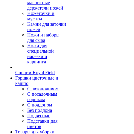
магнитные
держатели ножей
Ножеточки и
мусаты
Камни для заточки
ножей
Ножи и наборы
для сыра
Ножи для
специальной
нарезки и
карвинга
Специи Royal Field
Горшки цветочные и
кашпо
С автополивом
С посадочным
горшком
С поддоном
Без поддона
Подвесные
Подставки для
цветов
Товары для уборки