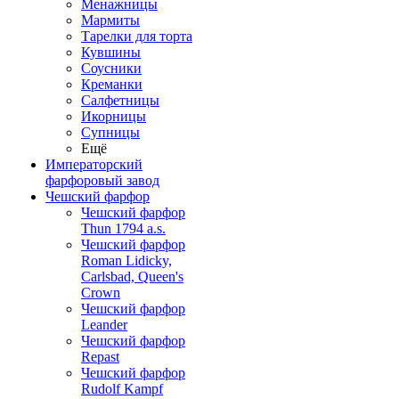
Менажницы
Мармиты
Тарелки для торта
Кувшины
Соусники
Креманки
Салфетницы
Икорницы
Супницы
Ещё
Императорский
фарфоровый завод
Чешский фарфор
Чешский фарфор
Thun 1794 a.s.
Чешский фарфор
Roman Lidicky,
Carlsbad, Queen's
Crown
Чешский фарфор
Leander
Чешский фарфор
Repast
Чешский фарфор
Rudolf Kampf