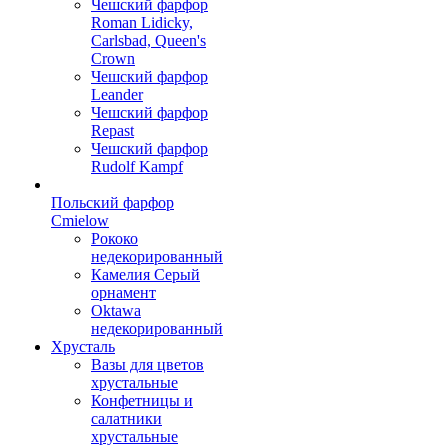
Чешский фарфор
Roman Lidicky,
Carlsbad, Queen's
Crown
Чешский фарфор
Leander
Чешский фарфор
Repast
Чешский фарфор
Rudolf Kampf
Польский фарфор
Сmielow
Рококо
недекорированный
Камелия Серый
орнамент
Oktawa
недекорированный
Хрусталь
Вазы для цветов
хрустальные
Конфетницы и
салатники
хрустальные