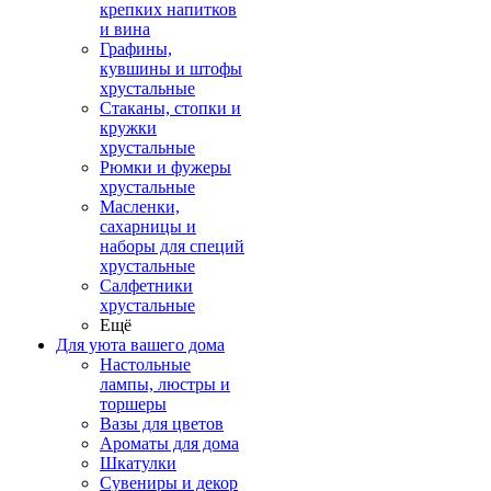
крепких напитков
и вина
Графины,
кувшины и штофы
хрустальные
Стаканы, стопки и
кружки
хрустальные
Рюмки и фужеры
хрустальные
Масленки,
сахарницы и
наборы для специй
хрустальные
Салфетники
хрустальные
Ещё
Для уюта вашего дома
Настольные
лампы, люстры и
торшеры
Вазы для цветов
Ароматы для дома
Шкатулки
Сувениры и декор