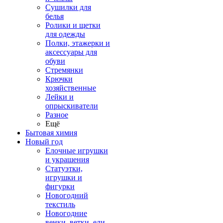
Сушилки для
белья
Ролики и щетки
для одежды
Полки, этажерки и
аксессуары для
обуви
Стремянки
Крючки
хозяйственные
Лейки и
опрыскиватели
Разное
Ещё
Бытовая химия
Новый год
Елочные игрушки
и украшения
Статуэтки,
игрушки и
фигурки
Новогодний
текстиль
Новогодние
венки, ветки, ели