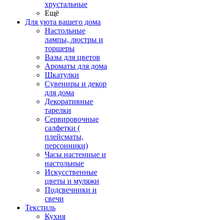
хрустальные
Ещё
Для уюта вашего дома
Настольные
лампы, люстры и
торшеры
Вазы для цветов
Ароматы для дома
Шкатулки
Сувениры и декор
для дома
Декоративные
тарелки
Сервировочные
салфетки (
плейсматы,
персонники)
Часы настенные и
настольные
Искусственные
цветы и муляжи
Подсвечники и
свечи
Текстиль
Кухня