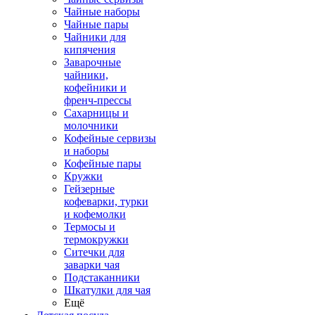
Чайные наборы
Чайные пары
Чайники для
кипячения
Заварочные
чайники,
кофейники и
френч-прессы
Сахарницы и
молочники
Кофейные сервизы
и наборы
Кофейные пары
Кружки
Гейзерные
кофеварки, турки
и кофемолки
Термосы и
термокружки
Ситечки для
заварки чая
Подстаканники
Шкатулки для чая
Ещё