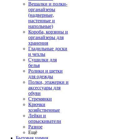
Вешалки и полки-
органайзеры
(надверные,
настенные и
напольные)
Короба, корзины и
органайзеры для
хранения
Гладильные доски
и чехлы
Сушилки для
белья
Ролики и щетки
для одежды
Полки, этажерки и
аксессуары для
обуви
Стремянки
Крючки
хозяйственные
Лейки и
опрыскиватели
Разное
Ещё
Бытовая химия