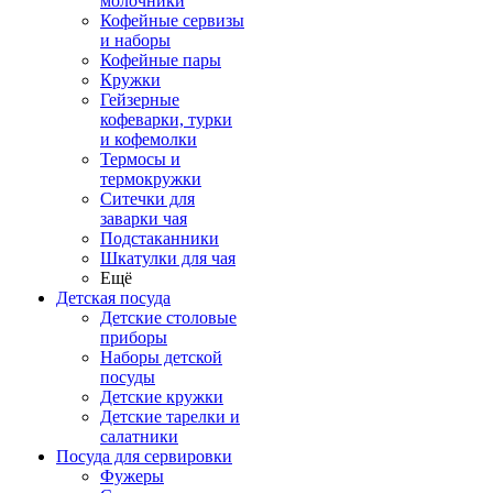
молочники
Кофейные сервизы
и наборы
Кофейные пары
Кружки
Гейзерные
кофеварки, турки
и кофемолки
Термосы и
термокружки
Ситечки для
заварки чая
Подстаканники
Шкатулки для чая
Ещё
Детская посуда
Детские столовые
приборы
Наборы детской
посуды
Детские кружки
Детские тарелки и
салатники
Посуда для сервировки
Фужеры