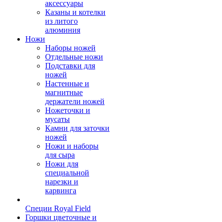
аксессуары
Казаны и котелки
из литого
алюминия
Ножи
Наборы ножей
Отдельные ножи
Подставки для
ножей
Настенные и
магнитные
держатели ножей
Ножеточки и
мусаты
Камни для заточки
ножей
Ножи и наборы
для сыра
Ножи для
специальной
нарезки и
карвинга
Специи Royal Field
Горшки цветочные и