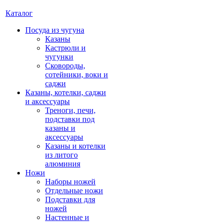
Каталог
Посуда из чугуна
Казаны
Кастрюли и
чугунки
Сковороды,
сотейники, воки и
саджи
Казаны, котелки, саджи
и аксессуары
Треноги, печи,
подставки под
казаны и
аксессуары
Казаны и котелки
из литого
алюминия
Ножи
Наборы ножей
Отдельные ножи
Подставки для
ножей
Настенные и