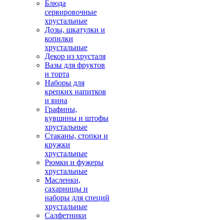
Блюда
сервировочные
хрустальные
Дозы, шкатулки и
копилки
хрустальные
Декор из хрусталя
Вазы для фруктов
и торта
Наборы для
крепких напитков
и вина
Графины,
кувшины и штофы
хрустальные
Стаканы, стопки и
кружки
хрустальные
Рюмки и фужеры
хрустальные
Масленки,
сахарницы и
наборы для специй
хрустальные
Салфетники