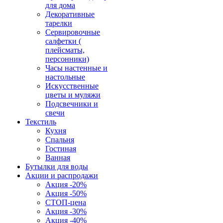
для дома
Декоративные
тарелки
Сервировочные
салфетки (
плейсматы,
персонники)
Часы настенные и
настольные
Искусственные
цветы и муляжи
Подсвечники и
свечи
Текстиль
Кухня
Спальня
Гостиная
Ванная
Бутылки для воды
Акции и распродажи
Акция -20%
Акция -50%
СТОП-цена
Акция -30%
Акция -40%