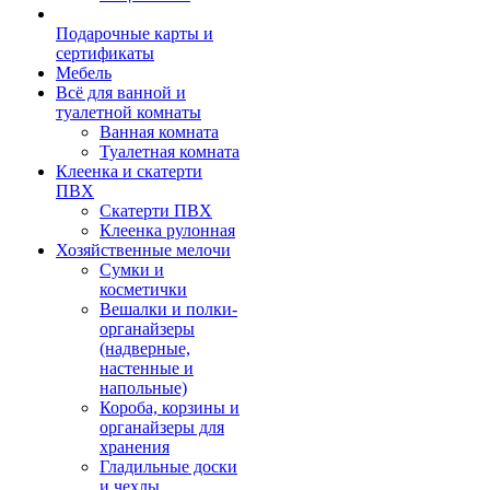
Подарочные карты и
сертификаты
Мебель
Всё для ванной и
туалетной комнаты
Ванная комната
Туалетная комната
Клеенка и скатерти
ПВХ
Скатерти ПВХ
Клеенка рулонная
Хозяйственные мелочи
Сумки и
косметички
Вешалки и полки-
органайзеры
(надверные,
настенные и
напольные)
Короба, корзины и
органайзеры для
хранения
Гладильные доски
и чехлы