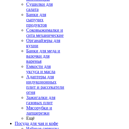
Сушилки для
салата
Банки для
сыпучих
продуктов
Соковыжималки и
сита механические
Органайзеры для
кухни
Банки для меда и
вазочки для
варенья
Емкости для
уксуса и масла
Адаптеры для
индукционных
плит и рассекатели
огня
Зажигалки для
газовых плит
Мясорубки и
лапшерезки
Ещё
Посуда для чая и кофе
Чайные сервизы