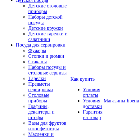
Детская посуда
Детские столовые
приборы
Наборы детской
посуды
Детские кружки
Детские тарелки и
салатники
Посуда для сервировки
Фужеры
Стопки и рюмки
Стаканы
Наборы посуды и
столовые сервизы
Тарелки
Как купить
Предметы
сервировки
Условия
Столовые
оплаты
приборы
Условия
Магазины
Брен
Графины,
доставки
декантеры и
Гарантия
штофы
на товар
Вазы для фруктов
и конфетницы
Масленки и