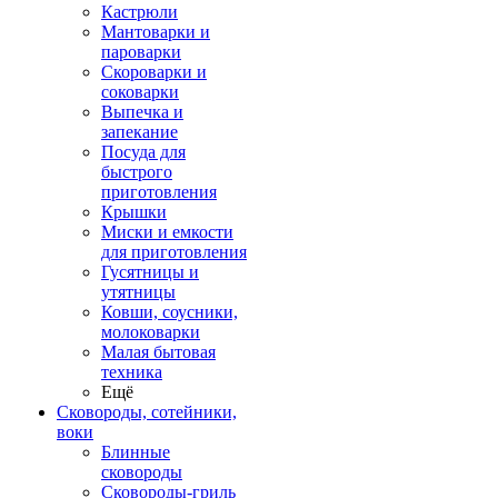
Кастрюли
Мантоварки и
пароварки
Скороварки и
соковарки
Выпечка и
запекание
Посуда для
быстрого
приготовления
Крышки
Миски и емкости
для приготовления
Гусятницы и
утятницы
Ковши, соусники,
молоковарки
Малая бытовая
техника
Ещё
Сковороды, сотейники,
воки
Блинные
сковороды
Сковороды-гриль