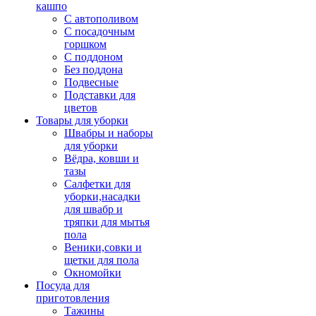
кашпо
С автополивом
С посадочным
горшком
С поддоном
Без поддона
Подвесные
Подставки для
цветов
Товары для уборки
Швабры и наборы
для уборки
Вёдра, ковши и
тазы
Салфетки для
уборки,насадки
для швабр и
тряпки для мытья
пола
Веники,совки и
щетки для пола
Окномойки
Посуда для
приготовления
Тажины