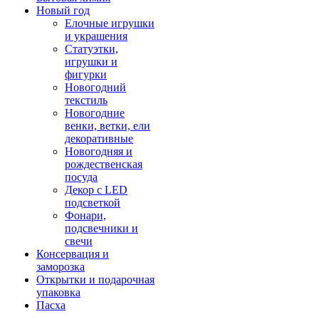
Новый год
Елочные игрушки
и украшения
Статуэтки,
игрушки и
фигурки
Новогодний
текстиль
Новогодние
венки, ветки, ели
декоративные
Новогодняя и
рождественская
посуда
Декор с LED
подсветкой
Фонари,
подсвечники и
свечи
Консервация и
заморозка
Открытки и подарочная
упаковка
Пасха