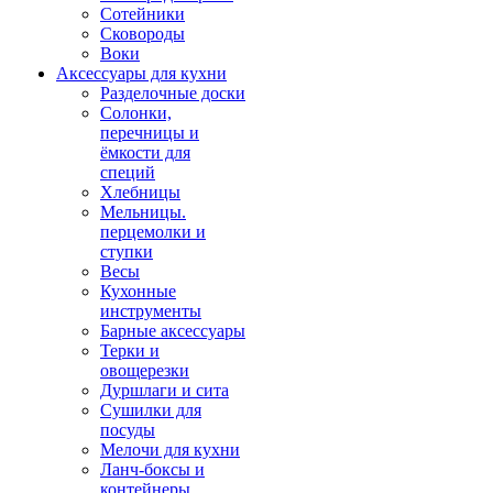
Сотейники
Сковороды
Воки
Аксессуары для кухни
Разделочные доски
Солонки,
перечницы и
ёмкости для
специй
Хлебницы
Мельницы.
перцемолки и
ступки
Весы
Кухонные
инструменты
Барные аксессуары
Терки и
овощерезки
Дуршлаги и сита
Сушилки для
посуды
Мелочи для кухни
Ланч-боксы и
контейнеры