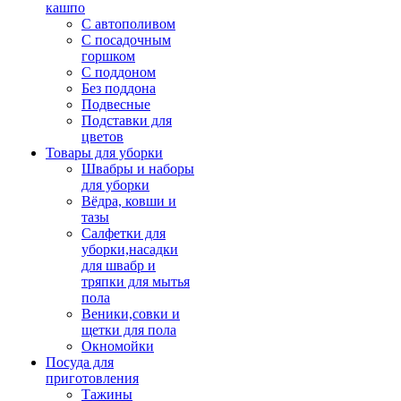
кашпо
С автополивом
С посадочным
горшком
С поддоном
Без поддона
Подвесные
Подставки для
цветов
Товары для уборки
Швабры и наборы
для уборки
Вёдра, ковши и
тазы
Салфетки для
уборки,насадки
для швабр и
тряпки для мытья
пола
Веники,совки и
щетки для пола
Окномойки
Посуда для
приготовления
Тажины