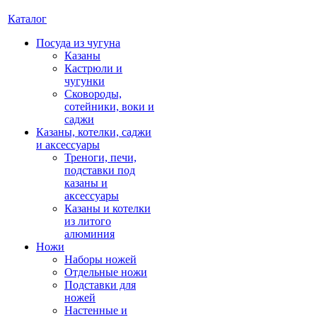
Каталог
Посуда из чугуна
Казаны
Кастрюли и
чугунки
Сковороды,
сотейники, воки и
саджи
Казаны, котелки, саджи
и аксессуары
Треноги, печи,
подставки под
казаны и
аксессуары
Казаны и котелки
из литого
алюминия
Ножи
Наборы ножей
Отдельные ножи
Подставки для
ножей
Настенные и