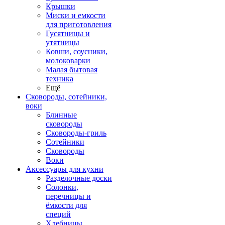
Крышки
Миски и емкости
для приготовления
Гусятницы и
утятницы
Ковши, соусники,
молоковарки
Малая бытовая
техника
Ещё
Сковороды, сотейники,
воки
Блинные
сковороды
Сковороды-гриль
Сотейники
Сковороды
Воки
Аксессуары для кухни
Разделочные доски
Солонки,
перечницы и
ёмкости для
специй
Хлебницы