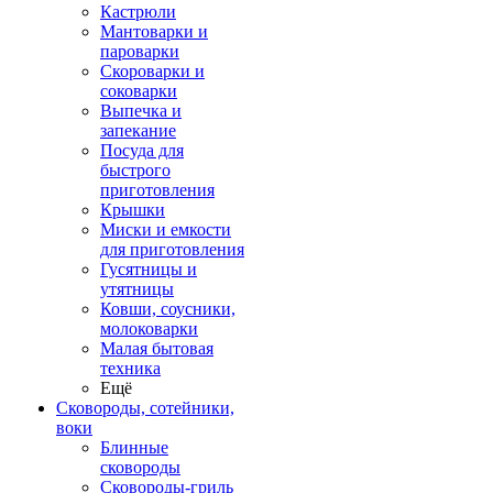
Кастрюли
Мантоварки и
пароварки
Скороварки и
соковарки
Выпечка и
запекание
Посуда для
быстрого
приготовления
Крышки
Миски и емкости
для приготовления
Гусятницы и
утятницы
Ковши, соусники,
молоковарки
Малая бытовая
техника
Ещё
Сковороды, сотейники,
воки
Блинные
сковороды
Сковороды-гриль