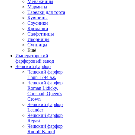
Менажницы
Мармиты
Тарелки для торта
Кувшины
Соусники
Креманки
Салфетницы
Икорницы
Супницы
Ещё
Императорский
фарфоровый завод
Чешский фарфор
Чешский фарфор
Thun 1794 a.s.
Чешский фарфор
Roman Lidicky,
Carlsbad, Queen's
Crown
Чешский фарфор
Leander
Чешский фарфор
Repast
Чешский фарфор
Rudolf Kampf