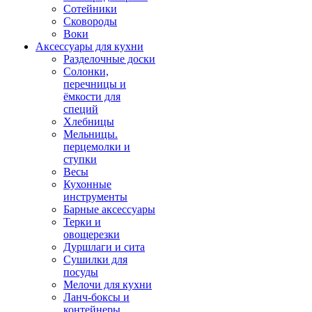
Сотейники
Сковороды
Воки
Аксессуары для кухни
Разделочные доски
Солонки,
перечницы и
ёмкости для
специй
Хлебницы
Мельницы.
перцемолки и
ступки
Весы
Кухонные
инструменты
Барные аксессуары
Терки и
овощерезки
Дуршлаги и сита
Сушилки для
посуды
Мелочи для кухни
Ланч-боксы и
контейнеры