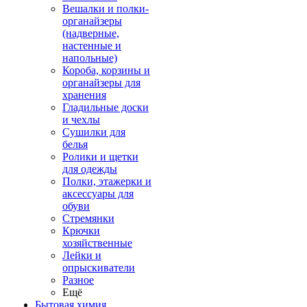
Вешалки и полки-
органайзеры
(надверные,
настенные и
напольные)
Короба, корзины и
органайзеры для
хранения
Гладильные доски
и чехлы
Сушилки для
белья
Ролики и щетки
для одежды
Полки, этажерки и
аксессуары для
обуви
Стремянки
Крючки
хозяйственные
Лейки и
опрыскиватели
Разное
Ещё
Бытовая химия