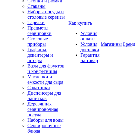
Стопки и рюмки
Стаканы
Наборы посуды и
столовые сервизы
Тарелки
Как купить
Предметы
сервировки
Условия
Столовые
оплаты
приборы
Условия
Магазины
Брен
Графины,
доставки
декантеры и
Гарантия
штофы
на товар
Вазы для фруктов
и конфетницы
Масленки и
емкости для сыра
Салатники
Диспенсеры для
напитков
Деревянная
сервировочная
посуда
Наборы для воды
Сервировочные
блюда