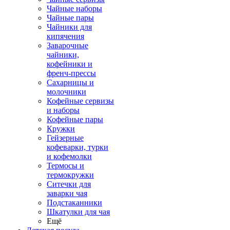
Чайные наборы
Чайные пары
Чайники для
кипячения
Заварочные
чайники,
кофейники и
френч-прессы
Сахарницы и
молочники
Кофейные сервизы
и наборы
Кофейные пары
Кружки
Гейзерные
кофеварки, турки
и кофемолки
Термосы и
термокружки
Ситечки для
заварки чая
Подстаканники
Шкатулки для чая
Ещё