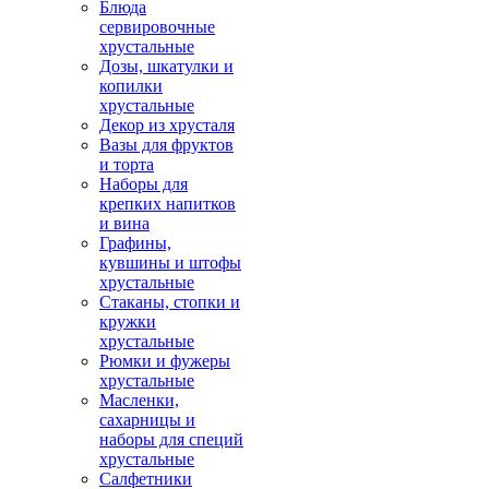
Блюда
сервировочные
хрустальные
Дозы, шкатулки и
копилки
хрустальные
Декор из хрусталя
Вазы для фруктов
и торта
Наборы для
крепких напитков
и вина
Графины,
кувшины и штофы
хрустальные
Стаканы, стопки и
кружки
хрустальные
Рюмки и фужеры
хрустальные
Масленки,
сахарницы и
наборы для специй
хрустальные
Салфетники