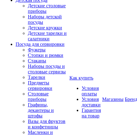
Детская посуда
Детские столовые
приборы
Наборы детской
посуды
Детские кружки
Детские тарелки и
салатники
Посуда для сервировки
Фужеры
Стопки и рюмки
Стаканы
Наборы посуды и
столовые сервизы
Тарелки
Как купить
Предметы
сервировки
Условия
Столовые
оплаты
приборы
Условия
Магазины
Брен
Графины,
доставки
декантеры и
Гарантия
штофы
на товар
Вазы для фруктов
и конфетницы
Масленки и