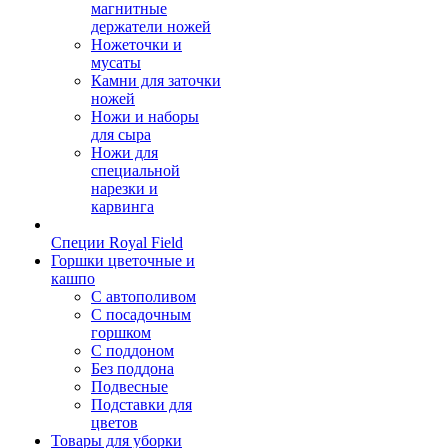
магнитные
держатели ножей
Ножеточки и
мусаты
Камни для заточки
ножей
Ножи и наборы
для сыра
Ножи для
специальной
нарезки и
карвинга
Специи Royal Field
Горшки цветочные и
кашпо
С автополивом
С посадочным
горшком
С поддоном
Без поддона
Подвесные
Подставки для
цветов
Товары для уборки