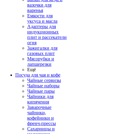
вазочки для
варенья
Емкости для
уксуса и масла
Адаптеры для
индукционных
плит и рассекатели
огня
Зажигалки для
газовых плит
Мясорубки и
лапшерезки
Ещё
Посуда для чая и кофе
Чайные сервизы
Чайные наборы
Чайные пары
Чайники для
кипячения
Заварочные
чайники,
кофейники и
френч-прессы
Сахарницы и