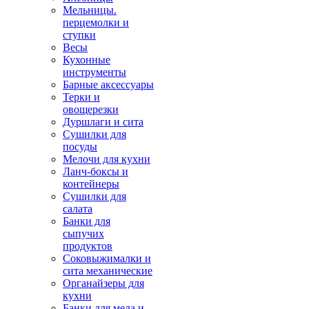
Мельницы.
перцемолки и
ступки
Весы
Кухонные
инструменты
Барные аксессуары
Терки и
овощерезки
Дуршлаги и сита
Сушилки для
посуды
Мелочи для кухни
Ланч-боксы и
контейнеры
Сушилки для
салата
Банки для
сыпучих
продуктов
Соковыжималки и
сита механические
Органайзеры для
кухни
Банки для меда и