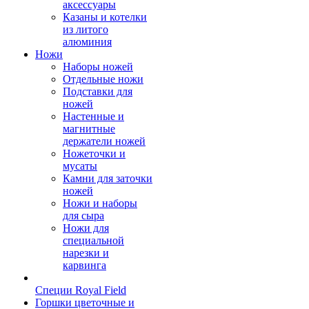
аксессуары
Казаны и котелки
из литого
алюминия
Ножи
Наборы ножей
Отдельные ножи
Подставки для
ножей
Настенные и
магнитные
держатели ножей
Ножеточки и
мусаты
Камни для заточки
ножей
Ножи и наборы
для сыра
Ножи для
специальной
нарезки и
карвинга
Специи Royal Field
Горшки цветочные и