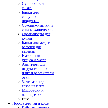
Сушилки для
салата
Банки для
сыпучих
продуктов
Соковыжималки и
сита механические
Органайзеры для
кухни
Банки для меда и
вазочки для
варенья
Емкости для
уксуса и масла
Адаптеры для
индукционных
плит и рассекатели
огня
Зажигалки для
газовых плит
Мясорубки и
лапшерезки
Ещё
Посуда для чая и кофе
Чайные сервизы