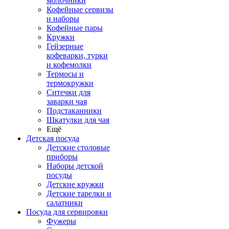
молочники
Кофейные сервизы
и наборы
Кофейные пары
Кружки
Гейзерные
кофеварки, турки
и кофемолки
Термосы и
термокружки
Ситечки для
заварки чая
Подстаканники
Шкатулки для чая
Ещё
Детская посуда
Детские столовые
приборы
Наборы детской
посуды
Детские кружки
Детские тарелки и
салатники
Посуда для сервировки
Фужеры