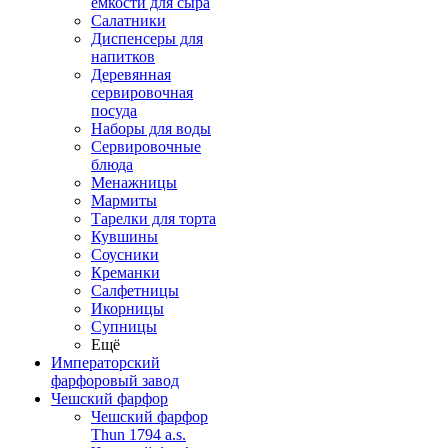
емкости для сыра
Салатники
Диспенсеры для
напитков
Деревянная
сервировочная
посуда
Наборы для воды
Сервировочные
блюда
Менажницы
Мармиты
Тарелки для торта
Кувшины
Соусники
Креманки
Салфетницы
Икорницы
Супницы
Ещё
Императорский
фарфоровый завод
Чешский фарфор
Чешский фарфор
Thun 1794 a.s.