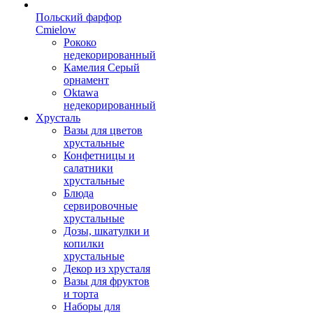
Польский фарфор
Сmielow
Рококо
недекорированный
Камелия Серый
орнамент
Oktawa
недекорированный
Хрусталь
Вазы для цветов
хрустальные
Конфетницы и
салатники
хрустальные
Блюда
сервировочные
хрустальные
Дозы, шкатулки и
копилки
хрустальные
Декор из хрусталя
Вазы для фруктов
и торта
Наборы для