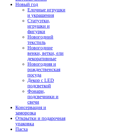
Новый год
Елочные игрушки
и украшения
Статуэтки,
игрушки и
фигурки
Новогодний
текстиль
Новогодние
венки, ветки, ели
декоративные
Новогодняя и
рождественская
посуда
Декор с LED
подсветкой
Фонари,
подсвечники и
свечи
Консервация и
заморозка
Открытки и подарочная
упаковка
Пасха