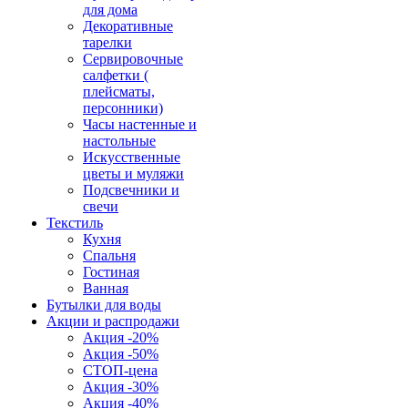
для дома
Декоративные
тарелки
Сервировочные
салфетки (
плейсматы,
персонники)
Часы настенные и
настольные
Искусственные
цветы и муляжи
Подсвечники и
свечи
Текстиль
Кухня
Спальня
Гостиная
Ванная
Бутылки для воды
Акции и распродажи
Акция -20%
Акция -50%
СТОП-цена
Акция -30%
Акция -40%