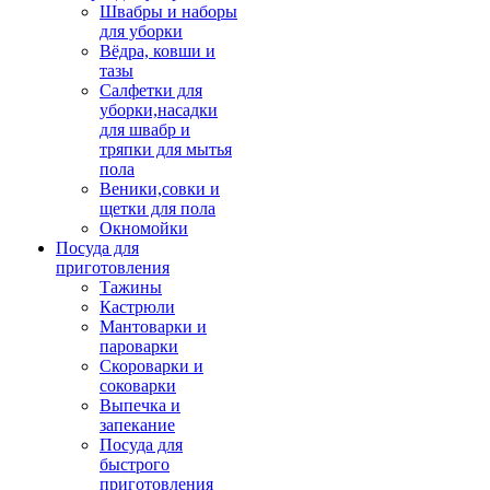
Швабры и наборы
для уборки
Вёдра, ковши и
тазы
Салфетки для
уборки,насадки
для швабр и
тряпки для мытья
пола
Веники,совки и
щетки для пола
Окномойки
Посуда для
приготовления
Тажины
Кастрюли
Мантоварки и
пароварки
Скороварки и
соковарки
Выпечка и
запекание
Посуда для
быстрого
приготовления