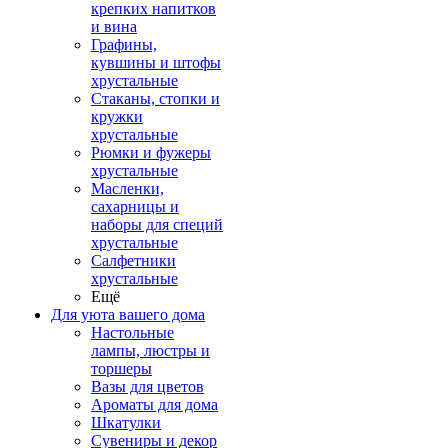
крепких напитков
и вина
Графины,
кувшины и штофы
хрустальные
Стаканы, стопки и
кружки
хрустальные
Рюмки и фужеры
хрустальные
Масленки,
сахарницы и
наборы для специй
хрустальные
Салфетники
хрустальные
Ещё
Для уюта вашего дома
Настольные
лампы, люстры и
торшеры
Вазы для цветов
Ароматы для дома
Шкатулки
Сувениры и декор