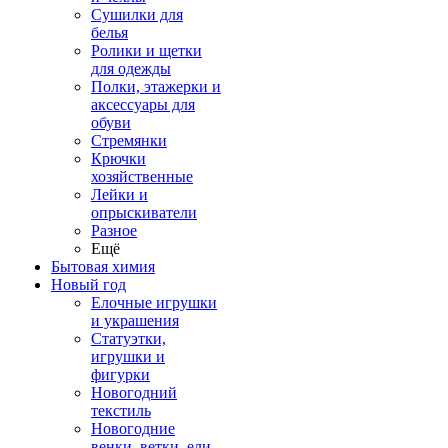
Сушилки для
белья
Ролики и щетки
для одежды
Полки, этажерки и
аксессуары для
обуви
Стремянки
Крючки
хозяйственные
Лейки и
опрыскиватели
Разное
Ещё
Бытовая химия
Новый год
Елочные игрушки
и украшения
Статуэтки,
игрушки и
фигурки
Новогодний
текстиль
Новогодние
венки, ветки, ели