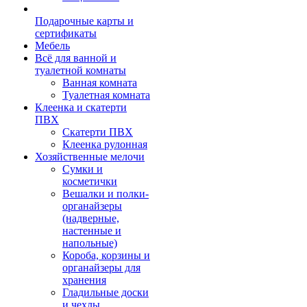
Подарочные карты и
сертификаты
Мебель
Всё для ванной и
туалетной комнаты
Ванная комната
Туалетная комната
Клеенка и скатерти
ПВХ
Скатерти ПВХ
Клеенка рулонная
Хозяйственные мелочи
Сумки и
косметички
Вешалки и полки-
органайзеры
(надверные,
настенные и
напольные)
Короба, корзины и
органайзеры для
хранения
Гладильные доски
и чехлы