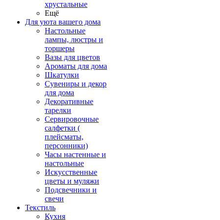
хрустальные
Ещё
Для уюта вашего дома
Настольные
лампы, люстры и
торшеры
Вазы для цветов
Ароматы для дома
Шкатулки
Сувениры и декор
для дома
Декоративные
тарелки
Сервировочные
салфетки (
плейсматы,
персонники)
Часы настенные и
настольные
Искусственные
цветы и муляжи
Подсвечники и
свечи
Текстиль
Кухня