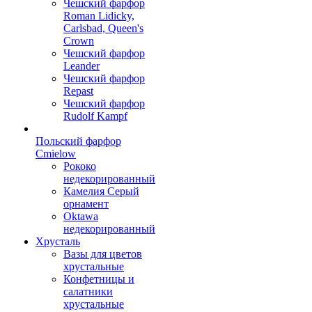
Чешский фарфор
Roman Lidicky,
Carlsbad, Queen's
Crown
Чешский фарфор
Leander
Чешский фарфор
Repast
Чешский фарфор
Rudolf Kampf
Польский фарфор
Сmielow
Рококо
недекорированный
Камелия Серый
орнамент
Oktawa
недекорированный
Хрусталь
Вазы для цветов
хрустальные
Конфетницы и
салатники
хрустальные