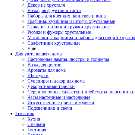
Декор из хрусталя
Вазы для фруктов и торта
Наборы для крепких напитков и вина
Графины, кувшины и штофы хрустальные
Стаканы, стопки и кружки хрустальные
Рюмки и фужеры хрустальные
Масленки, сахарницы и наборы для специй хруста
Салфетники хрустальные
Ещё
Для уюта вашего дома
Настольные лампы, люстры и торшеры
Вазы для цветов
Ароматы для дома
Шкатулки
Сувениры и декор для дома
Декоративные тарелки
Сервировочные салфетки ( плейсматы, персонники
Часы настенные и настольные
Искусственные цветы и муляжи
Подсвечники и свечи
Текстиль
Кухня
Спальня
Гостиная