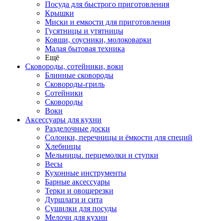
Посуда для быстрого приготовления
Крышки
Миски и емкости для приготовления
Гусятницы и утятницы
Ковши, соусники, молоковарки
Малая бытовая техника
Ещё
Сковороды, сотейники, воки
Блинные сковороды
Сковороды-гриль
Сотейники
Сковороды
Воки
Аксессуары для кухни
Разделочные доски
Солонки, перечницы и ёмкости для специй
Хлебницы
Мельницы. перцемолки и ступки
Весы
Кухонные инструменты
Барные аксессуары
Терки и овощерезки
Дуршлаги и сита
Сушилки для посуды
Мелочи для кухни