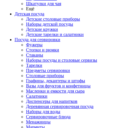
Шкатулки для чая
Ещё
Детская посуда
Детские столовые приборы
Наборы детской посуды
Детские кружки
Детские тарелки и салатники
Посуда для сервировки
Фужеры
Стопки и рюмки
Стаканы
Наборы посуды и столовые сервизы
Тарелки
Предметы сервировки
Столовые приборы
Графины, декантеры и штофы
Вазы для фруктов и конфетницы
Масленки и емкости для сыра
Салатники
Диспенсеры для напитков
Деревянная сервировочная посуда
Наборы для воды
Сервировочные блюда
Менажницы
Мармиты