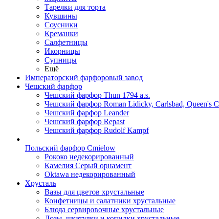
Тарелки для торта
Кувшины
Соусники
Креманки
Салфетницы
Икорницы
Супницы
Ещё
Императорский фарфоровый завод
Чешский фарфор
Чешский фарфор Thun 1794 a.s.
Чешский фарфор Roman Lidicky, Carlsbad, Queen's 
Чешский фарфор Leander
Чешский фарфор Repast
Чешский фарфор Rudolf Kampf
Польский фарфор Сmielow
Рококо недекорированный
Камелия Серый орнамент
Oktawa недекорированный
Хрусталь
Вазы для цветов хрустальные
Конфетницы и салатники хрустальные
Блюда сервировочные хрустальные
Дозы, шкатулки и копилки хрустальные