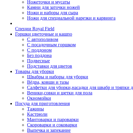
Ножеточки и мусаты
Камни для заточки ножей
Ножи и наборы для сыра
Ножи для специальной нарезки и карвинга
Специи Royal Field
Горшки цветочные и кашпо
С автополивом
С посадочным горшком
С поддоном
Без поддона
Подвесные
Подставки для цветов
Товары для уборки
Швабры и наборы для уборки
Вёдра, ковши и тазы
Салфетки для уборки,насадки для швабр и тряпки 
Веники,совки и щетки для пола
Окномойки
Посуда для приготовления
Тажины
Кастрюли
Мантоварки и пароварки
Скороварки и соковарки
Выпечка и запекание