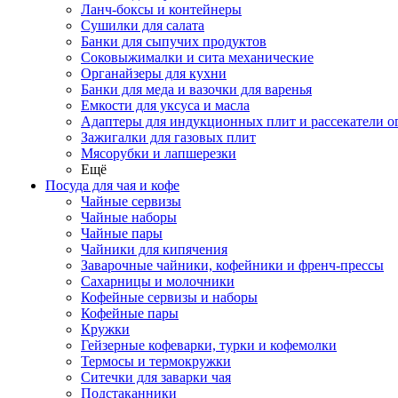
Ланч-боксы и контейнеры
Сушилки для салата
Банки для сыпучих продуктов
Соковыжималки и сита механические
Органайзеры для кухни
Банки для меда и вазочки для варенья
Емкости для уксуса и масла
Адаптеры для индукционных плит и рассекатели о
Зажигалки для газовых плит
Мясорубки и лапшерезки
Ещё
Посуда для чая и кофе
Чайные сервизы
Чайные наборы
Чайные пары
Чайники для кипячения
Заварочные чайники, кофейники и френч-прессы
Сахарницы и молочники
Кофейные сервизы и наборы
Кофейные пары
Кружки
Гейзерные кофеварки, турки и кофемолки
Термосы и термокружки
Ситечки для заварки чая
Подстаканники