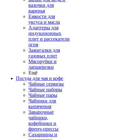
вазочки для
варенья
Емкости для
уксуса и масла
Адаптеры для
индукционных
плит и рассекатели
огня
Зажигалки для
газовых плит
Мясорубки и
лапшерезки
Ещё
Посуда для чая и кофе
Чайные сервизы
Чайные наборы
Чайные пары
Чайники для
кипячения
Заварочные
чайники,
кофейники и
френч-прессы
Сахарницы и