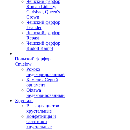
Чешский фарфор
Roman Lidicky,
Carlsbad, Queen's
Crown
Чешский фарфор
Leander
Чешский фарфор
Repast
Чешский фарфор
Rudolf Kampf
Польский фарфор
Сmielow
Рококо
недекорированный
Камелия Серый
орнамент
Oktawa
недекорированный
Хрусталь
Вазы для цветов
хрустальные
Конфетницы и
салатники
хрустальные