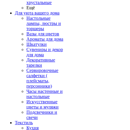
хрустальные
Ещё
Для уюта вашего дома
Настольные
лампы, люстры и
торшеры
Вазы для цветов
Ароматы для дома
Шкатулки
Сувениры и декор
для дома
Декоративные
тарелки
Сервировочные
салфетки (
плейсматы,
персонники)
Часы настенные и
настольные
Искусственные
цветы и муляжи
Подсвечники и
свечи
Текстиль
Кухня