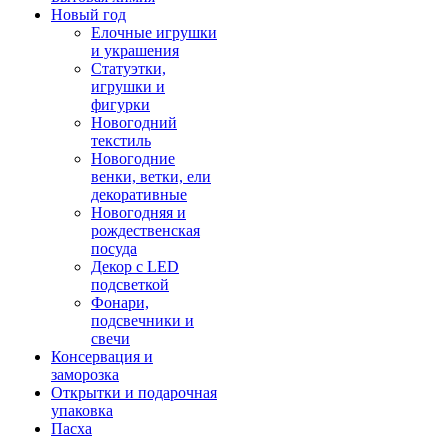
Новый год
Елочные игрушки
и украшения
Статуэтки,
игрушки и
фигурки
Новогодний
текстиль
Новогодние
венки, ветки, ели
декоративные
Новогодняя и
рождественская
посуда
Декор с LED
подсветкой
Фонари,
подсвечники и
свечи
Консервация и
заморозка
Открытки и подарочная
упаковка
Пасха