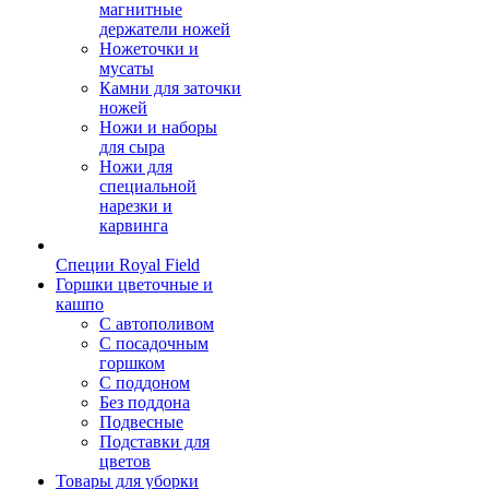
магнитные
держатели ножей
Ножеточки и
мусаты
Камни для заточки
ножей
Ножи и наборы
для сыра
Ножи для
специальной
нарезки и
карвинга
Специи Royal Field
Горшки цветочные и
кашпо
С автополивом
С посадочным
горшком
С поддоном
Без поддона
Подвесные
Подставки для
цветов
Товары для уборки