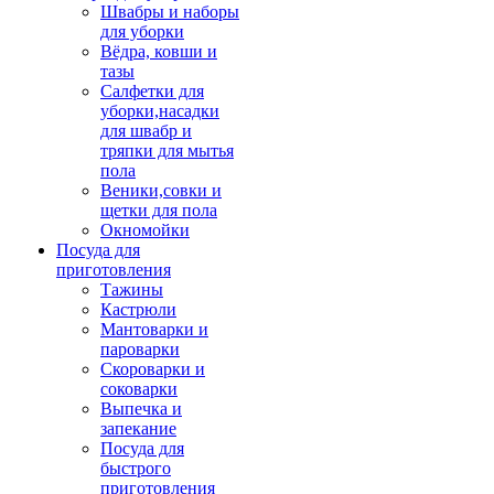
Швабры и наборы
для уборки
Вёдра, ковши и
тазы
Салфетки для
уборки,насадки
для швабр и
тряпки для мытья
пола
Веники,совки и
щетки для пола
Окномойки
Посуда для
приготовления
Тажины
Кастрюли
Мантоварки и
пароварки
Скороварки и
соковарки
Выпечка и
запекание
Посуда для
быстрого
приготовления