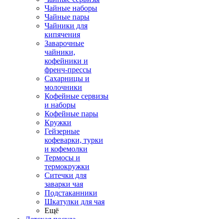
Чайные наборы
Чайные пары
Чайники для
кипячения
Заварочные
чайники,
кофейники и
френч-прессы
Сахарницы и
молочники
Кофейные сервизы
и наборы
Кофейные пары
Кружки
Гейзерные
кофеварки, турки
и кофемолки
Термосы и
термокружки
Ситечки для
заварки чая
Подстаканники
Шкатулки для чая
Ещё