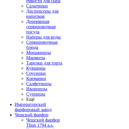
емкости для сыра
Салатники
Диспенсеры для
напитков
Деревянная
сервировочная
посуда
Наборы для воды
Сервировочные
блюда
Менажницы
Мармиты
Тарелки для торта
Кувшины
Соусники
Креманки
Салфетницы
Икорницы
Супницы
Ещё
Императорский
фарфоровый завод
Чешский фарфор
Чешский фарфор
Thun 1794 a.s.