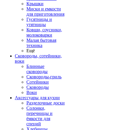
Крышки
Миски и емкости
для приготовления
Гусятницы и
утятницы
Ковши, соусники,
молоковарки
Малая бытовая
техника
Ещё
Сковороды, сотейники,
воки
Блинные
сковороды
Сковороды-гриль
Сотейники
Сковороды
Воки
Аксессуары для кухни
Разделочные доски
Солонки,
перечницы и
ёмкости для
специй
Хлебницы