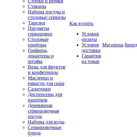
Стопки и рюмки
Стаканы
Наборы посуды и
столовые сервизы
Тарелки
Как купить
Предметы
сервировки
Условия
Столовые
оплаты
приборы
Условия
Магазины
Брен
Графины,
доставки
декантеры и
Гарантия
штофы
на товар
Вазы для фруктов
и конфетницы
Масленки и
емкости для сыра
Салатники
Диспенсеры для
напитков
Деревянная
сервировочная
посуда
Наборы для воды
Сервировочные
блюда