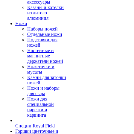
аксессуары
Казаны и котелки
из литого
алюминия
Ножи
Наборы ножей
Отдельные ножи
Подставки для
ножей
Настенные и
магнитные
держатели ножей
Ножеточки и
мусаты
Камни для заточки
ножей
Ножи и наборы
для сыра
Ножи для
специальной
нарезки и
карвинга
Специи Royal Field
Горшки цветочные и