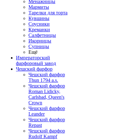
Менажницы
Мармиты
Тарелки для торта
Кувшины
Соусники
Креманки
Салфетницы
Икорницы
Супницы
Ещё
Императорский
фарфоровый завод
Чешский фарфор
Чешский фарфор
Thun 1794 a.s.
Чешский фарфор
Roman Lidicky,
Carlsbad, Queen's
Crown
Чешский фарфор
Leander
Чешский фарфор
Repast
Чешский фарфор
Rudolf Kampf