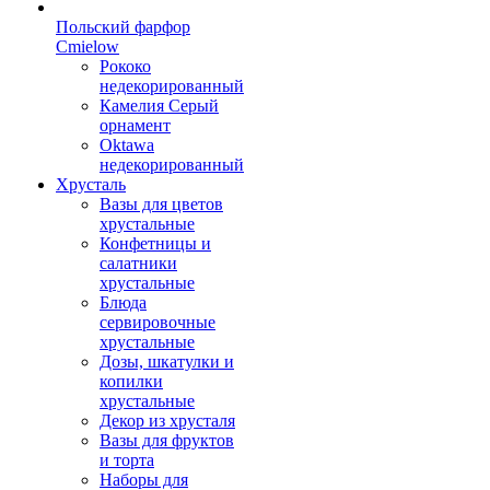
Польский фарфор
Сmielow
Рококо
недекорированный
Камелия Серый
орнамент
Oktawa
недекорированный
Хрусталь
Вазы для цветов
хрустальные
Конфетницы и
салатники
хрустальные
Блюда
сервировочные
хрустальные
Дозы, шкатулки и
копилки
хрустальные
Декор из хрусталя
Вазы для фруктов
и торта
Наборы для