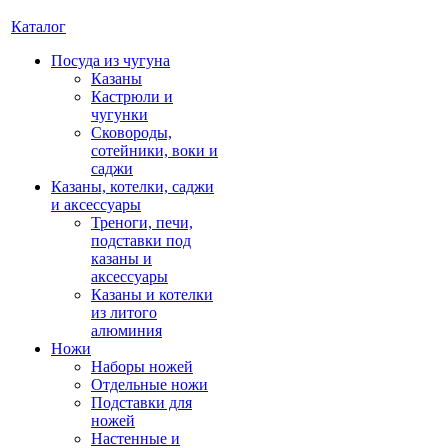
Каталог
Посуда из чугуна
Казаны
Кастрюли и
чугунки
Сковороды,
сотейники, воки и
саджи
Казаны, котелки, саджи
и аксессуары
Треноги, печи,
подставки под
казаны и
аксессуары
Казаны и котелки
из литого
алюминия
Ножи
Наборы ножей
Отдельные ножи
Подставки для
ножей
Настенные и