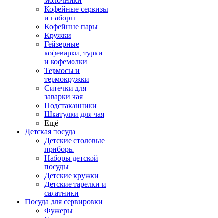
молочники
Кофейные сервизы
и наборы
Кофейные пары
Кружки
Гейзерные
кофеварки, турки
и кофемолки
Термосы и
термокружки
Ситечки для
заварки чая
Подстаканники
Шкатулки для чая
Ещё
Детская посуда
Детские столовые
приборы
Наборы детской
посуды
Детские кружки
Детские тарелки и
салатники
Посуда для сервировки
Фужеры