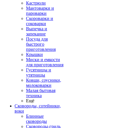
Кастрюли
Мантоварки и
пароварки
Скороварки и
соковарки
Выпечка и
запекание
Посуда для
быстрого
приготовления
Крышки
Миски и емкости
для приготовления
Гусятницы и
утятницы
Ковши, соусники,
молоковарки
Малая бытовая
техника
Ещё
Сковороды, сотейники,
воки
Блинные
сковороды
Сковороды-гриль