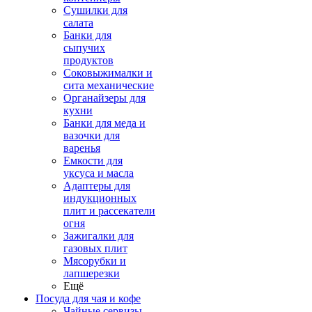
Сушилки для
салата
Банки для
сыпучих
продуктов
Соковыжималки и
сита механические
Органайзеры для
кухни
Банки для меда и
вазочки для
варенья
Емкости для
уксуса и масла
Адаптеры для
индукционных
плит и рассекатели
огня
Зажигалки для
газовых плит
Мясорубки и
лапшерезки
Ещё
Посуда для чая и кофе
Чайные сервизы