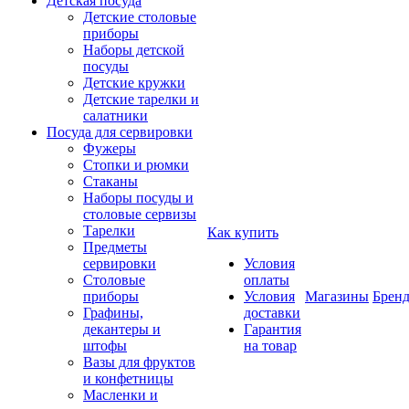
Детская посуда
Детские столовые
приборы
Наборы детской
посуды
Детские кружки
Детские тарелки и
салатники
Посуда для сервировки
Фужеры
Стопки и рюмки
Стаканы
Наборы посуды и
столовые сервизы
Тарелки
Как купить
Предметы
сервировки
Условия
Столовые
оплаты
приборы
Условия
Магазины
Брен
Графины,
доставки
декантеры и
Гарантия
штофы
на товар
Вазы для фруктов
и конфетницы
Масленки и