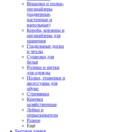
Вешалки и полки-
органайзеры
(надверные,
настенные и
напольные)
Короба, корзины и
органайзеры для
хранения
Гладильные доски
и чехлы
Сушилки для
белья
Ролики и щетки
для одежды
Полки, этажерки и
аксессуары для
обуви
Стремянки
Крючки
хозяйственные
Лейки и
опрыскиватели
Разное
Ещё
Бытовая химия