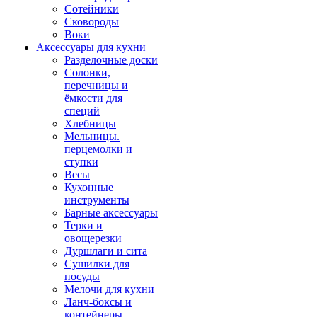
Сотейники
Сковороды
Воки
Аксессуары для кухни
Разделочные доски
Солонки,
перечницы и
ёмкости для
специй
Хлебницы
Мельницы.
перцемолки и
ступки
Весы
Кухонные
инструменты
Барные аксессуары
Терки и
овощерезки
Дуршлаги и сита
Сушилки для
посуды
Мелочи для кухни
Ланч-боксы и
контейнеры