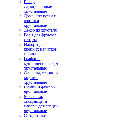
Блюда
сервировочные
хрустальные
Дозы, шкатулки и
копилки
хрустальные
Декор из хрусталя
Вазы для фруктов
и торта
Наборы для
крепких напитков
и вина
Графины,
кувшины и штофы
хрустальные
Стаканы, стопки и
кружки
хрустальные
Рюмки и фужеры
хрустальные
Масленки,
сахарницы и
наборы для специй
хрустальные
Салфетники