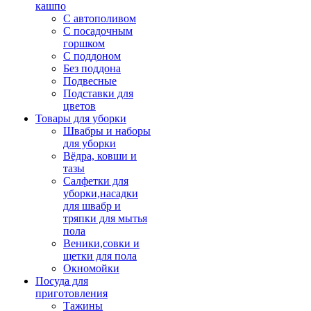
кашпо
С автополивом
С посадочным
горшком
С поддоном
Без поддона
Подвесные
Подставки для
цветов
Товары для уборки
Швабры и наборы
для уборки
Вёдра, ковши и
тазы
Салфетки для
уборки,насадки
для швабр и
тряпки для мытья
пола
Веники,совки и
щетки для пола
Окномойки
Посуда для
приготовления
Тажины