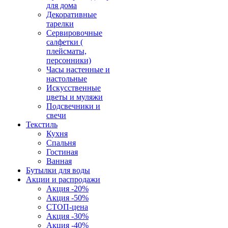
для дома
Декоративные
тарелки
Сервировочные
салфетки (
плейсматы,
персонники)
Часы настенные и
настольные
Искусственные
цветы и муляжи
Подсвечники и
свечи
Текстиль
Кухня
Спальня
Гостиная
Ванная
Бутылки для воды
Акции и распродажи
Акция -20%
Акция -50%
СТОП-цена
Акция -30%
Акция -40%