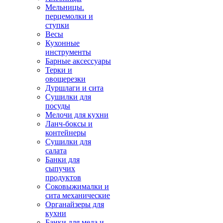
Мельницы.
перцемолки и
ступки
Весы
Кухонные
инструменты
Барные аксессуары
Терки и
овощерезки
Дуршлаги и сита
Сушилки для
посуды
Мелочи для кухни
Ланч-боксы и
контейнеры
Сушилки для
салата
Банки для
сыпучих
продуктов
Соковыжималки и
сита механические
Органайзеры для
кухни
Банки для меда и