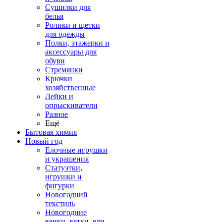
Сушилки для
белья
Ролики и щетки
для одежды
Полки, этажерки и
аксессуары для
обуви
Стремянки
Крючки
хозяйственные
Лейки и
опрыскиватели
Разное
Ещё
Бытовая химия
Новый год
Елочные игрушки
и украшения
Статуэтки,
игрушки и
фигурки
Новогодний
текстиль
Новогодние
венки, ветки, ели