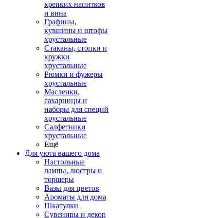
крепких напитков
и вина
Графины,
кувшины и штофы
хрустальные
Стаканы, стопки и
кружки
хрустальные
Рюмки и фужеры
хрустальные
Масленки,
сахарницы и
наборы для специй
хрустальные
Салфетники
хрустальные
Ещё
Для уюта вашего дома
Настольные
лампы, люстры и
торшеры
Вазы для цветов
Ароматы для дома
Шкатулки
Сувениры и декор