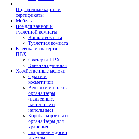
Подарочные карты и
сертификаты
Мебель
Всё для ванной и
туалетной комнаты
Ванная комната
Туалетная комната
Клеенка и скатерти
ПВХ
Скатерти ПВХ
Клеенка рулонная
Хозяйственные мелочи
Сумки и
косметички
Вешалки и полки-
органайзеры
(надверные,
настенные и
напольные)
Короба, корзины и
органайзеры для
хранения
Гладильные доски
и чехлы