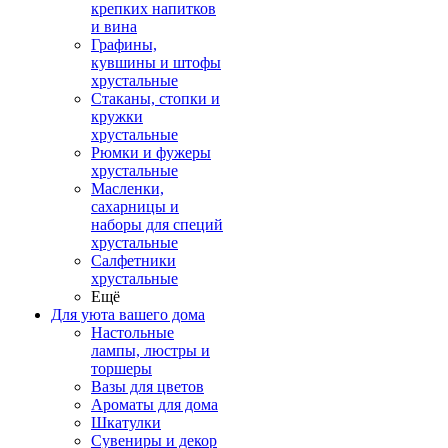
крепких напитков
и вина
Графины,
кувшины и штофы
хрустальные
Стаканы, стопки и
кружки
хрустальные
Рюмки и фужеры
хрустальные
Масленки,
сахарницы и
наборы для специй
хрустальные
Салфетники
хрустальные
Ещё
Для уюта вашего дома
Настольные
лампы, люстры и
торшеры
Вазы для цветов
Ароматы для дома
Шкатулки
Сувениры и декор