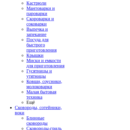
Кастрюли
Мантоварки и
пароварки
Скороварки и
соковарки
Выпечка и
запекание
Посуда для
быстрого
приготовления
Крышки
Миски и емкости
для приготовления
Гусятницы и
утятницы
Ковши, соусники,
молоковарки
Малая бытовая
техника
Ещё
Сковороды, сотейники,
воки
Блинные
сковороды
Сковороды-гриль