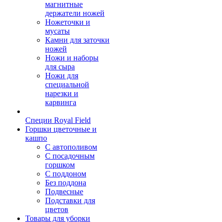
магнитные
держатели ножей
Ножеточки и
мусаты
Камни для заточки
ножей
Ножи и наборы
для сыра
Ножи для
специальной
нарезки и
карвинга
Специи Royal Field
Горшки цветочные и
кашпо
С автополивом
С посадочным
горшком
С поддоном
Без поддона
Подвесные
Подставки для
цветов
Товары для уборки