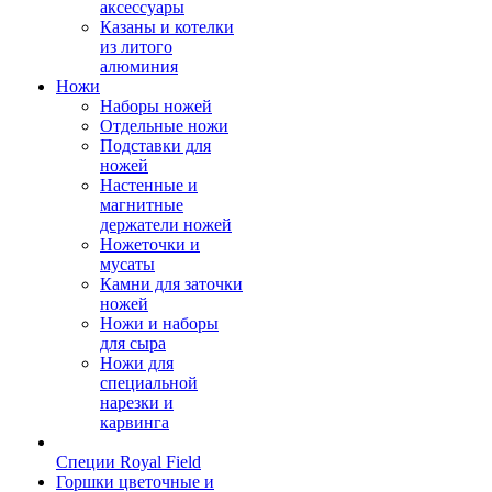
аксессуары
Казаны и котелки
из литого
алюминия
Ножи
Наборы ножей
Отдельные ножи
Подставки для
ножей
Настенные и
магнитные
держатели ножей
Ножеточки и
мусаты
Камни для заточки
ножей
Ножи и наборы
для сыра
Ножи для
специальной
нарезки и
карвинга
Специи Royal Field
Горшки цветочные и