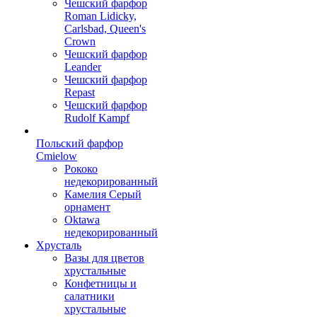
Чешский фарфор
Roman Lidicky,
Carlsbad, Queen's
Crown
Чешский фарфор
Leander
Чешский фарфор
Repast
Чешский фарфор
Rudolf Kampf
Польский фарфор
Сmielow
Рококо
недекорированный
Камелия Серый
орнамент
Oktawa
недекорированный
Хрусталь
Вазы для цветов
хрустальные
Конфетницы и
салатники
хрустальные