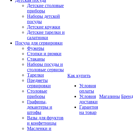
Детская посуда
Детские столовые
приборы
Наборы детской
посуды
Детские кружки
Детские тарелки и
салатники
Посуда для сервировки
Фужеры
Стопки и рюмки
Стаканы
Наборы посуды и
столовые сервизы
Тарелки
Как купить
Предметы
сервировки
Условия
Столовые
оплаты
приборы
Условия
Магазины
Брен
Графины,
доставки
декантеры и
Гарантия
штофы
на товар
Вазы для фруктов
и конфетницы
Масленки и