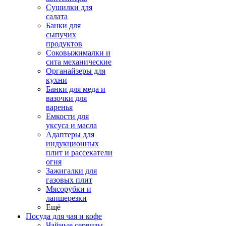
Сушилки для
салата
Банки для
сыпучих
продуктов
Соковыжималки и
сита механические
Органайзеры для
кухни
Банки для меда и
вазочки для
варенья
Емкости для
уксуса и масла
Адаптеры для
индукционных
плит и рассекатели
огня
Зажигалки для
газовых плит
Мясорубки и
лапшерезки
Ещё
Посуда для чая и кофе
Чайные сервизы