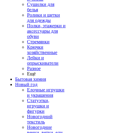
Сушилки для
белья
Ролики и щетки
для одежды
Полки, этажерки и
аксессуары для
обуви
Стремянки
Крючки
хозяйственные
Лейки и
опрыскиватели
Разное
Ещё
Бытовая химия
Новый год
Елочные игрушки
и украшения
Статуэтки,
игрушки и
фигурки
Новогодний
текстиль
Новогодние
венки, ветки, ели