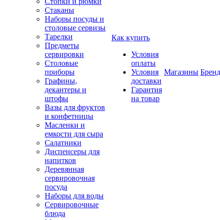
Стопки и рюмки
Стаканы
Наборы посуды и
столовые сервизы
Тарелки
Как купить
Предметы
сервировки
Условия
Столовые
оплаты
приборы
Условия
Магазины
Брен
Графины,
доставки
декантеры и
Гарантия
штофы
на товар
Вазы для фруктов
и конфетницы
Масленки и
емкости для сыра
Салатники
Диспенсеры для
напитков
Деревянная
сервировочная
посуда
Наборы для воды
Сервировочные
блюда