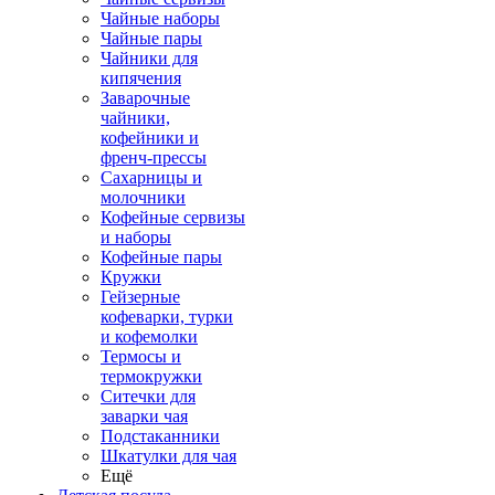
Чайные наборы
Чайные пары
Чайники для
кипячения
Заварочные
чайники,
кофейники и
френч-прессы
Сахарницы и
молочники
Кофейные сервизы
и наборы
Кофейные пары
Кружки
Гейзерные
кофеварки, турки
и кофемолки
Термосы и
термокружки
Ситечки для
заварки чая
Подстаканники
Шкатулки для чая
Ещё