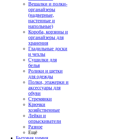
Вешалки и полки-
органайзеры
(надверные,
настенные и
напольные)
Короба, корзины и
органайзеры для
хранения
Гладильные доски
и чехлы
Сушилки для
белья
Ролики и щетки
для одежды
Полки, этажерки и
аксессуары для
обуви
Стремянки
Крючки
хозяйственные
Лейки и
опрыскиватели
Разное
Ещё
Бытовая химия