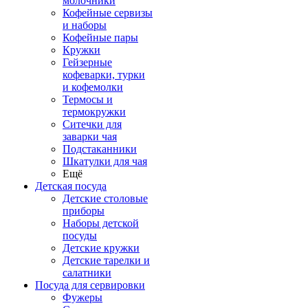
молочники
Кофейные сервизы
и наборы
Кофейные пары
Кружки
Гейзерные
кофеварки, турки
и кофемолки
Термосы и
термокружки
Ситечки для
заварки чая
Подстаканники
Шкатулки для чая
Ещё
Детская посуда
Детские столовые
приборы
Наборы детской
посуды
Детские кружки
Детские тарелки и
салатники
Посуда для сервировки
Фужеры