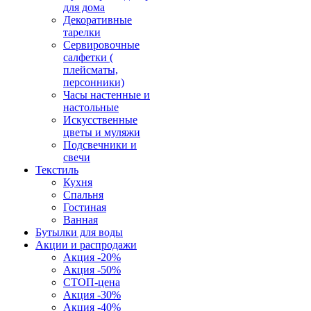
для дома
Декоративные
тарелки
Сервировочные
салфетки (
плейсматы,
персонники)
Часы настенные и
настольные
Искусственные
цветы и муляжи
Подсвечники и
свечи
Текстиль
Кухня
Спальня
Гостиная
Ванная
Бутылки для воды
Акции и распродажи
Акция -20%
Акция -50%
СТОП-цена
Акция -30%
Акция -40%