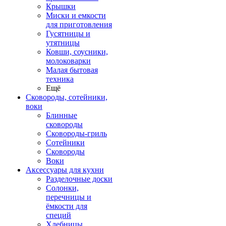
Крышки
Миски и емкости
для приготовления
Гусятницы и
утятницы
Ковши, соусники,
молоковарки
Малая бытовая
техника
Ещё
Сковороды, сотейники,
воки
Блинные
сковороды
Сковороды-гриль
Сотейники
Сковороды
Воки
Аксессуары для кухни
Разделочные доски
Солонки,
перечницы и
ёмкости для
специй
Хлебницы