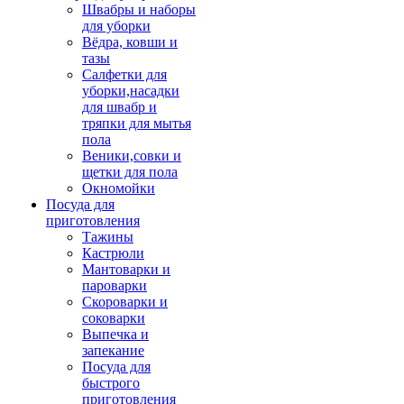
Швабры и наборы
для уборки
Вёдра, ковши и
тазы
Салфетки для
уборки,насадки
для швабр и
тряпки для мытья
пола
Веники,совки и
щетки для пола
Окномойки
Посуда для
приготовления
Тажины
Кастрюли
Мантоварки и
пароварки
Скороварки и
соковарки
Выпечка и
запекание
Посуда для
быстрого
приготовления