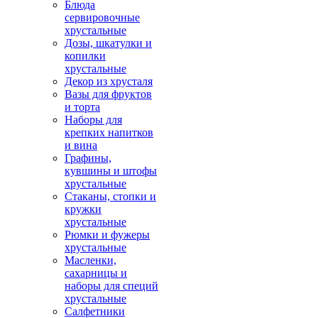
Блюда
сервировочные
хрустальные
Дозы, шкатулки и
копилки
хрустальные
Декор из хрусталя
Вазы для фруктов
и торта
Наборы для
крепких напитков
и вина
Графины,
кувшины и штофы
хрустальные
Стаканы, стопки и
кружки
хрустальные
Рюмки и фужеры
хрустальные
Масленки,
сахарницы и
наборы для специй
хрустальные
Салфетники