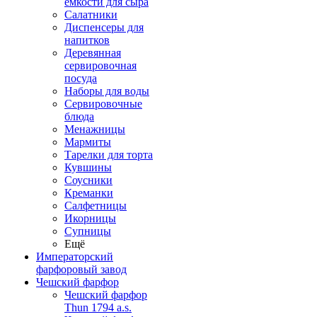
емкости для сыра
Салатники
Диспенсеры для
напитков
Деревянная
сервировочная
посуда
Наборы для воды
Сервировочные
блюда
Менажницы
Мармиты
Тарелки для торта
Кувшины
Соусники
Креманки
Салфетницы
Икорницы
Супницы
Ещё
Императорский
фарфоровый завод
Чешский фарфор
Чешский фарфор
Thun 1794 a.s.