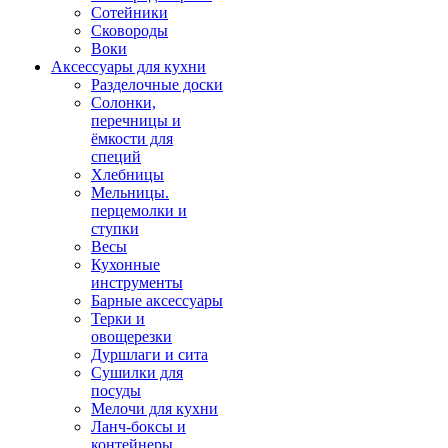
Сотейники
Сковороды
Воки
Аксессуары для кухни
Разделочные доски
Солонки,
перечницы и
ёмкости для
специй
Хлебницы
Мельницы.
перцемолки и
ступки
Весы
Кухонные
инструменты
Барные аксессуары
Терки и
овощерезки
Дуршлаги и сита
Сушилки для
посуды
Мелочи для кухни
Ланч-боксы и
контейнеры