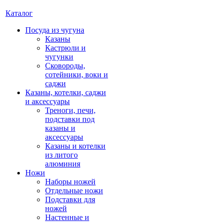
Каталог
Посуда из чугуна
Казаны
Кастрюли и
чугунки
Сковороды,
сотейники, воки и
саджи
Казаны, котелки, саджи
и аксессуары
Треноги, печи,
подставки под
казаны и
аксессуары
Казаны и котелки
из литого
алюминия
Ножи
Наборы ножей
Отдельные ножи
Подставки для
ножей
Настенные и