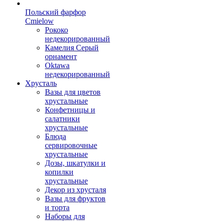
Польский фарфор
Сmielow
Рококо
недекорированный
Камелия Серый
орнамент
Oktawa
недекорированный
Хрусталь
Вазы для цветов
хрустальные
Конфетницы и
салатники
хрустальные
Блюда
сервировочные
хрустальные
Дозы, шкатулки и
копилки
хрустальные
Декор из хрусталя
Вазы для фруктов
и торта
Наборы для