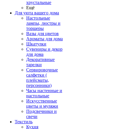
хрустальные
Ещё
Для уюта вашего дома
Настольные
лампы, люстры и
торшеры
Вазы для цветов
Ароматы для дома
Шкатулки
Сувениры и декор
для дома
Декоративные
тарелки
Сервировочные
салфетки (
плейсматы,
персонники)
Часы настенные и
настольные
Искусственные
цветы и муляжи
Подсвечники и
свечи
Текстиль
Кухня