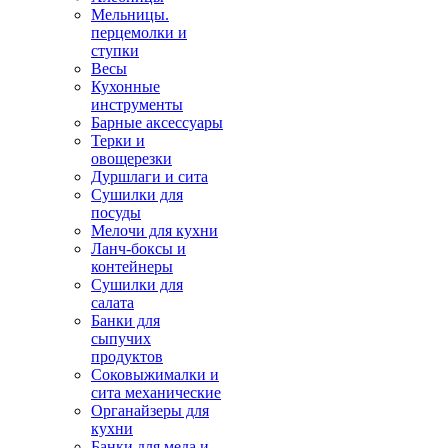
Мельницы.
перцемолки и
ступки
Весы
Кухонные
инструменты
Барные аксессуары
Терки и
овощерезки
Дуршлаги и сита
Сушилки для
посуды
Мелочи для кухни
Ланч-боксы и
контейнеры
Сушилки для
салата
Банки для
сыпучих
продуктов
Соковыжималки и
сита механические
Органайзеры для
кухни
Банки для меда и