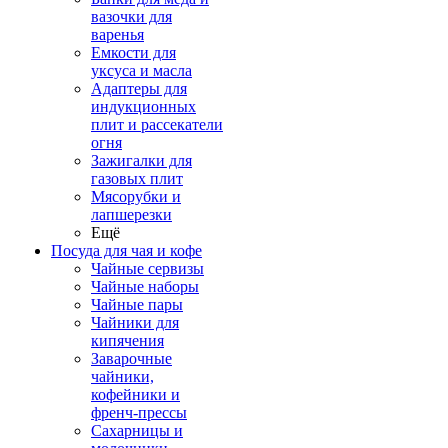
вазочки для
варенья
Емкости для
уксуса и масла
Адаптеры для
индукционных
плит и рассекатели
огня
Зажигалки для
газовых плит
Мясорубки и
лапшерезки
Ещё
Посуда для чая и кофе
Чайные сервизы
Чайные наборы
Чайные пары
Чайники для
кипячения
Заварочные
чайники,
кофейники и
френч-прессы
Сахарницы и