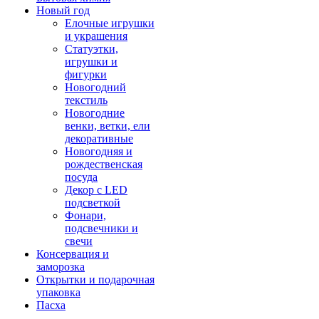
Новый год
Елочные игрушки
и украшения
Статуэтки,
игрушки и
фигурки
Новогодний
текстиль
Новогодние
венки, ветки, ели
декоративные
Новогодняя и
рождественская
посуда
Декор с LED
подсветкой
Фонари,
подсвечники и
свечи
Консервация и
заморозка
Открытки и подарочная
упаковка
Пасха