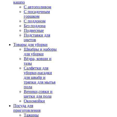
кашпо
С автополивом
С посадочным
горшком
С поддоном
Без поддона
Подвесные
Подставки для
цветов
Товары для уборки
Швабры и наборы
для уборки
Вёдра, ковши и
тазы
Салфетки для
уборки,насадки
для швабр и
тряпки для мытья
пола
Веники,совки и
щетки для пола
Окномойки
Посуда для
приготовления
Тажины