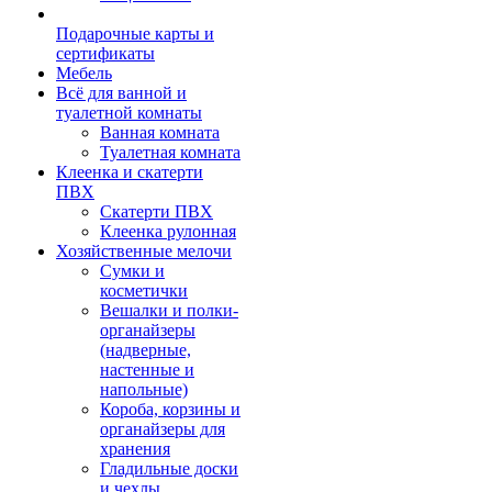
Подарочные карты и
сертификаты
Мебель
Всё для ванной и
туалетной комнаты
Ванная комната
Туалетная комната
Клеенка и скатерти
ПВХ
Скатерти ПВХ
Клеенка рулонная
Хозяйственные мелочи
Сумки и
косметички
Вешалки и полки-
органайзеры
(надверные,
настенные и
напольные)
Короба, корзины и
органайзеры для
хранения
Гладильные доски
и чехлы