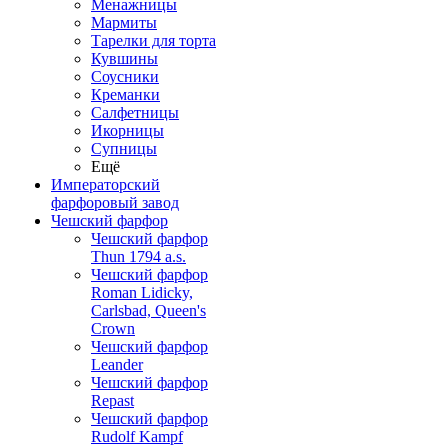
Менажницы
Мармиты
Тарелки для торта
Кувшины
Соусники
Креманки
Салфетницы
Икорницы
Супницы
Ещё
Императорский
фарфоровый завод
Чешский фарфор
Чешский фарфор
Thun 1794 a.s.
Чешский фарфор
Roman Lidicky,
Carlsbad, Queen's
Crown
Чешский фарфор
Leander
Чешский фарфор
Repast
Чешский фарфор
Rudolf Kampf