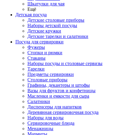
Шкатулки для чая
Ещё
Детская посуда
Детские столовые приборы
Наборы детской посуды
Детские кружки
Детские тарелки и салатники
Посуда для сервировки
Фужеры
Стопки и рюмки
Стаканы
Наборы посуды и столовые сервизы
Тарелки
Предметы сервировки
Столовые приборы
Графины, декантеры и штофы
Вазы для фруктов и конфетницы
Масленки и емкости для сыра
Салатники
Диспенсеры для напитков
Деревянная сервировочная посуда
Наборы для воды
Сервировочные блюда
Менажницы
Мармиты