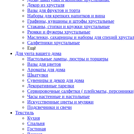
Декор из хрусталя
Вазы для фруктов и торта
Наборы для крепких напитков и вина
Графины, кувшины и штофы хрустальные
Стаканы, стопки и кружки хрустальные
Рюмки и фужеры хрустальные
Масленки, сахарницы и наборы для специй хруста
Салфетники хрустальные
Ещё
Для уюта вашего дома
Настольные лампы, люстры и торшеры
Вазы для цветов
Ароматы для дома
Шкатулки
Сувениры и декор для дома
Декоративные тарелки
Сервировочные салфетки ( плейсматы, персонники
Часы настенные и настольные
Искусственные цветы и муляжи
Подсвечники и свечи
Текстиль
Кухня
Спальня
Гостиная