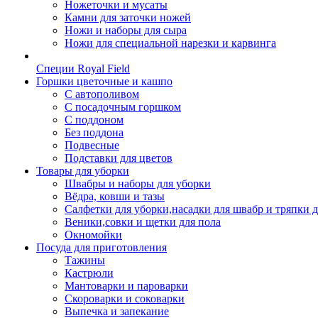
Ножеточки и мусаты
Камни для заточки ножей
Ножи и наборы для сыра
Ножи для специальной нарезки и карвинга
Специи Royal Field
Горшки цветочные и кашпо
С автополивом
С посадочным горшком
С поддоном
Без поддона
Подвесные
Подставки для цветов
Товары для уборки
Швабры и наборы для уборки
Вёдра, ковши и тазы
Салфетки для уборки,насадки для швабр и тряпки 
Веники,совки и щетки для пола
Окномойки
Посуда для приготовления
Тажины
Кастрюли
Мантоварки и пароварки
Скороварки и соковарки
Выпечка и запекание