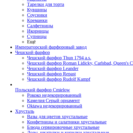
Тарелки для торта
Кувшины
Соусники
Креманки
Салфетницы
Икорницы
Супницы
Ещё
Императорский фарфоровый завод
Чешский фарфор
Чешский фарфор Thun 1794 a.s.
Чешский фарфор Roman Lidicky, Carlsbad, Queen's 
Чешский фарфор Leander
Чешский фарфор Repast
Чешский фарфор Rudolf Kampf
Польский фарфор Сmielow
Рококо недекорированный
Камелия Серый орнамент
Oktawa недекорированный
Хрусталь
Вазы для цветов хрустальные
Конфетницы и салатники хрустальные
Блюда сервировочные хрустальные
Дозы, шкатулки и копилки хрустальные