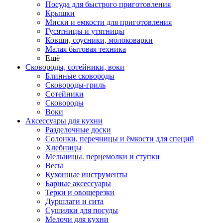
Посуда для быстрого приготовления
Крышки
Миски и емкости для приготовления
Гусятницы и утятницы
Ковши, соусники, молоковарки
Малая бытовая техника
Ещё
Сковороды, сотейники, воки
Блинные сковороды
Сковороды-гриль
Сотейники
Сковороды
Воки
Аксессуары для кухни
Разделочные доски
Солонки, перечницы и ёмкости для специй
Хлебницы
Мельницы. перцемолки и ступки
Весы
Кухонные инструменты
Барные аксессуары
Терки и овощерезки
Дуршлаги и сита
Сушилки для посуды
Мелочи для кухни