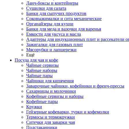
Ланч-боксы и контейнеры
Сушилки для салата
Банки для сыпучих продуктов
Соковыжималки и сита механические
Органайзеры для кухни
Банки для меда и вазочки для варенья
Емкости для уксуса и масла
Адаптеры для индукционных плит и рассекатели о
Зажигалки для газовых плит
Мясорубки и лапшерезки
Ещё
Посуда для чая и кофе
Чайные сервизы
Чайные наборы
Чайные пары
Чайники для кипячения
Заварочные чайники, кофейники и френч-прессы
Сахарницы и молочники
Кофейные сервизы и наборы
Кофейные пары
Кружки
Гейзерные кофеварки, турки и кофемолки
Термосы и термокружки
Ситечки для заварки чая
Подстаканники