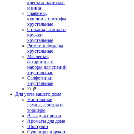
крепких напитков
и вина
Графины,
кувшины и штофы
хрустальные
Стаканы, стопки и
кружки
хрустальные
Рюмки и фужеры
хрустальные
Масленки,
сахарницы и
наборы для специй
хрустальные
Салфетники
хрустальные
Ещё
Для уюта вашего дома
Настольные
лампы, люстры и
торшеры
Вазы для цветов
Ароматы для дома
Шкатулки
Сувениры и декор