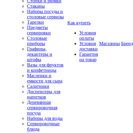
Стопки и рюмки
Стаканы
Наборы посуды и
столовые сервизы
Тарелки
Как купить
Предметы
сервировки
Условия
Столовые
оплаты
приборы
Условия
Магазины
Брен
Графины,
доставки
декантеры и
Гарантия
штофы
на товар
Вазы для фруктов
и конфетницы
Масленки и
емкости для сыра
Салатники
Диспенсеры для
напитков
Деревянная
сервировочная
посуда
Наборы для воды
Сервировочные
блюда