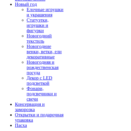
Новый год
Елочные игрушки
и украшения
Статуэтки,
игрушки и
фигурки
Новогодний
текстиль
Новогодние
венки, ветки, ели
декоративные
Новогодняя и
рождественская
посуда
Декор с LED
подсветкой
Фонари,
подсвечники и
свечи
Консервация и
заморозка
Открытки и подарочная
упаковка
Пасха