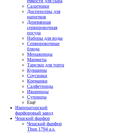
емкости для сыра
Салатники
Диспенсеры для
напитков
Деревянная
сервировочная
посуда
Наборы для воды
Сервировочные
блюда
Менажницы
Мармиты
Тарелки для торта
Кувшины
Соусники
Креманки
Салфетницы
Икорницы
Супницы
Ещё
Императорский
фарфоровый завод
Чешский фарфор
Чешский фарфор
Thun 1794 a.s.