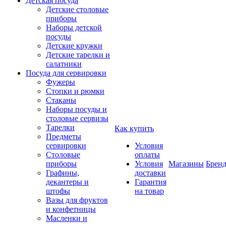
Детская посуда
Детские столовые
приборы
Наборы детской
посуды
Детские кружки
Детские тарелки и
салатники
Посуда для сервировки
Фужеры
Стопки и рюмки
Стаканы
Наборы посуды и
столовые сервизы
Тарелки
Как купить
Предметы
сервировки
Условия
Столовые
оплаты
приборы
Условия
Магазины
Брен
Графины,
доставки
декантеры и
Гарантия
штофы
на товар
Вазы для фруктов
и конфетницы
Масленки и