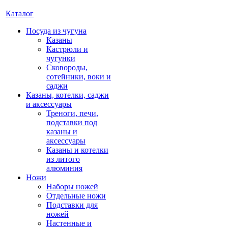
Каталог
Посуда из чугуна
Казаны
Кастрюли и
чугунки
Сковороды,
сотейники, воки и
саджи
Казаны, котелки, саджи
и аксессуары
Треноги, печи,
подставки под
казаны и
аксессуары
Казаны и котелки
из литого
алюминия
Ножи
Наборы ножей
Отдельные ножи
Подставки для
ножей
Настенные и