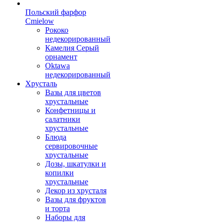
Польский фарфор
Сmielow
Рококо
недекорированный
Камелия Серый
орнамент
Oktawa
недекорированный
Хрусталь
Вазы для цветов
хрустальные
Конфетницы и
салатники
хрустальные
Блюда
сервировочные
хрустальные
Дозы, шкатулки и
копилки
хрустальные
Декор из хрусталя
Вазы для фруктов
и торта
Наборы для