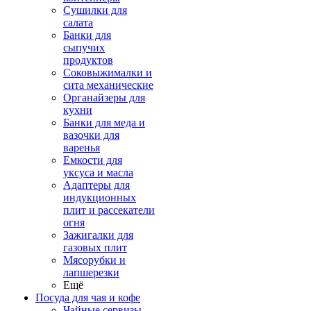
Сушилки для
салата
Банки для
сыпучих
продуктов
Соковыжималки и
сита механические
Органайзеры для
кухни
Банки для меда и
вазочки для
варенья
Емкости для
уксуса и масла
Адаптеры для
индукционных
плит и рассекатели
огня
Зажигалки для
газовых плит
Мясорубки и
лапшерезки
Ещё
Посуда для чая и кофе
Чайные сервизы