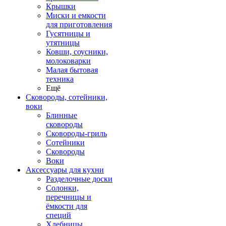
Крышки
Миски и емкости
для приготовления
Гусятницы и
утятницы
Ковши, соусники,
молоковарки
Малая бытовая
техника
Ещё
Сковороды, сотейники,
воки
Блинные
сковороды
Сковороды-гриль
Сотейники
Сковороды
Воки
Аксессуары для кухни
Разделочные доски
Солонки,
перечницы и
ёмкости для
специй
Хлебницы