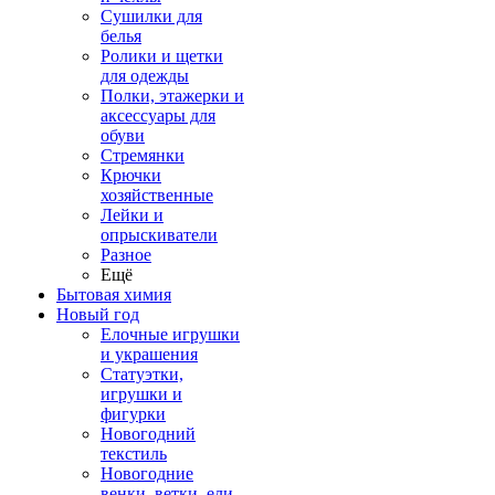
Сушилки для
белья
Ролики и щетки
для одежды
Полки, этажерки и
аксессуары для
обуви
Стремянки
Крючки
хозяйственные
Лейки и
опрыскиватели
Разное
Ещё
Бытовая химия
Новый год
Елочные игрушки
и украшения
Статуэтки,
игрушки и
фигурки
Новогодний
текстиль
Новогодние
венки, ветки, ели