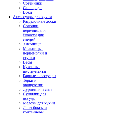
Сотейники
Сковороды
Воки
Аксессуары для кухни
Разделочные доски
Солонки,
перечницы и
ёмкости для
специй
Хлебницы
Мельницы.
перцемолки и
ступки
Весы
Кухонные
инструменты
Барные аксессуары
Терки и
овощерезки
Дуршлаги и сита
Сушилки для
посуды
Мелочи для кухни
Ланч-боксы и
контейнеры