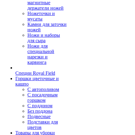
магнитные
держатели ножей
Ножеточки и
мусаты
Камни для заточки
ножей
Ножи и наборы
для сыра
Ножи для
специальной
нарезки и
карвинга
Специи Royal Field
Горшки цветочные и
кашпо
С автополивом
С посадочным
горшком
С поддоном
Без поддона
Подвесные
Подставки для
цветов
Товары для уборки