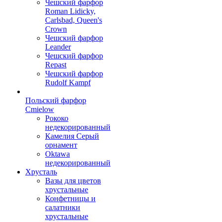
Чешский фарфор
Roman Lidicky,
Carlsbad, Queen's
Crown
Чешский фарфор
Leander
Чешский фарфор
Repast
Чешский фарфор
Rudolf Kampf
Польский фарфор
Сmielow
Рококо
недекорированный
Камелия Серый
орнамент
Oktawa
недекорированный
Хрусталь
Вазы для цветов
хрустальные
Конфетницы и
салатники
хрустальные