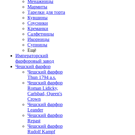
Менажницы
Мармиты
Тарелки для торта
Кувшины
Соусники
Креманки
Салфетницы
Икорницы
Супницы
Ещё
Императорский
фарфоровый завод
Чешский фарфор
Чешский фарфор
Thun 1794 a.s.
Чешский фарфор
Roman Lidicky,
Carlsbad, Queen's
Crown
Чешский фарфор
Leander
Чешский фарфор
Repast
Чешский фарфор
Rudolf Kampf