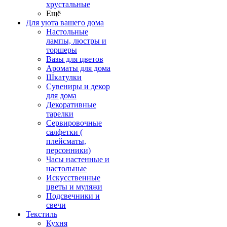
хрустальные
Ещё
Для уюта вашего дома
Настольные
лампы, люстры и
торшеры
Вазы для цветов
Ароматы для дома
Шкатулки
Сувениры и декор
для дома
Декоративные
тарелки
Сервировочные
салфетки (
плейсматы,
персонники)
Часы настенные и
настольные
Искусственные
цветы и муляжи
Подсвечники и
свечи
Текстиль
Кухня