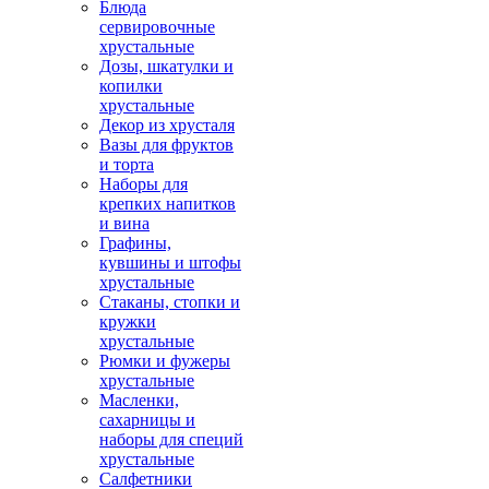
Блюда
сервировочные
хрустальные
Дозы, шкатулки и
копилки
хрустальные
Декор из хрусталя
Вазы для фруктов
и торта
Наборы для
крепких напитков
и вина
Графины,
кувшины и штофы
хрустальные
Стаканы, стопки и
кружки
хрустальные
Рюмки и фужеры
хрустальные
Масленки,
сахарницы и
наборы для специй
хрустальные
Салфетники