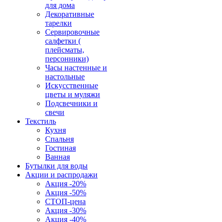
для дома
Декоративные
тарелки
Сервировочные
салфетки (
плейсматы,
персонники)
Часы настенные и
настольные
Искусственные
цветы и муляжи
Подсвечники и
свечи
Текстиль
Кухня
Спальня
Гостиная
Ванная
Бутылки для воды
Акции и распродажи
Акция -20%
Акция -50%
СТОП-цена
Акция -30%
Акция -40%