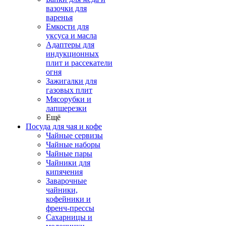
вазочки для
варенья
Емкости для
уксуса и масла
Адаптеры для
индукционных
плит и рассекатели
огня
Зажигалки для
газовых плит
Мясорубки и
лапшерезки
Ещё
Посуда для чая и кофе
Чайные сервизы
Чайные наборы
Чайные пары
Чайники для
кипячения
Заварочные
чайники,
кофейники и
френч-прессы
Сахарницы и