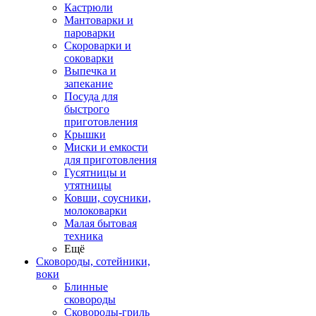
Кастрюли
Мантоварки и
пароварки
Скороварки и
соковарки
Выпечка и
запекание
Посуда для
быстрого
приготовления
Крышки
Миски и емкости
для приготовления
Гусятницы и
утятницы
Ковши, соусники,
молоковарки
Малая бытовая
техника
Ещё
Сковороды, сотейники,
воки
Блинные
сковороды
Сковороды-гриль