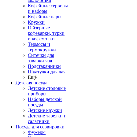
молочники
Кофейные сервизы
и наборы
Кофейные пары
Кружки
Гейзерные
кофеварки, турки
и кофемолки
Термосы и
термокружки
Ситечки для
заварки чая
Подстаканники
Шкатулки для чая
Ещё
Детская посуда
Детские столовые
приборы
Наборы детской
посуды
Детские кружки
Детские тарелки и
салатники
Посуда для сервировки
Фужеры