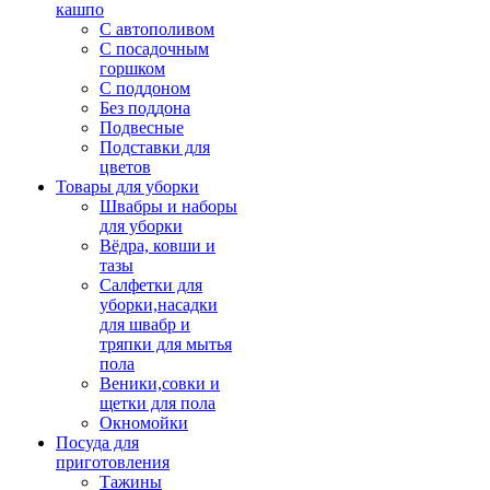
кашпо
С автополивом
С посадочным
горшком
С поддоном
Без поддона
Подвесные
Подставки для
цветов
Товары для уборки
Швабры и наборы
для уборки
Вёдра, ковши и
тазы
Салфетки для
уборки,насадки
для швабр и
тряпки для мытья
пола
Веники,совки и
щетки для пола
Окномойки
Посуда для
приготовления
Тажины