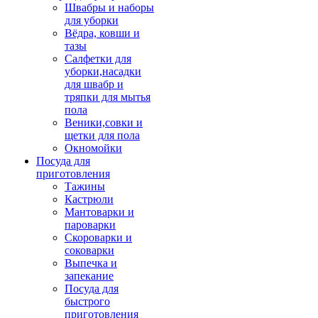
Швабры и наборы
для уборки
Вёдра, ковши и
тазы
Салфетки для
уборки,насадки
для швабр и
тряпки для мытья
пола
Веники,совки и
щетки для пола
Окномойки
Посуда для
приготовления
Тажины
Кастрюли
Мантоварки и
пароварки
Скороварки и
соковарки
Выпечка и
запекание
Посуда для
быстрого
приготовления