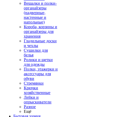
Вешалки и полки-
органайзеры
(надверные,
настенные и
напольные)
Короба, корзины и
органайзеры для
хранения
Гладильные доски
и чехлы
Сушилки для
белья
Ролики и щетки
для одежды
Полки, этажерки и
аксессуары для
обуви
Стремянки
Крючки
хозяйственные
Лейки и
опрыскиватели
Разное
Ещё
Бытовая химия