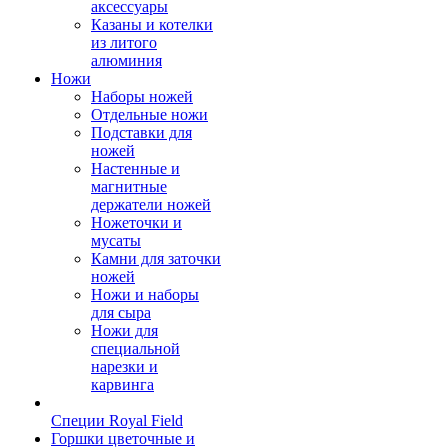
аксессуары
Казаны и котелки
из литого
алюминия
Ножи
Наборы ножей
Отдельные ножи
Подставки для
ножей
Настенные и
магнитные
держатели ножей
Ножеточки и
мусаты
Камни для заточки
ножей
Ножи и наборы
для сыра
Ножи для
специальной
нарезки и
карвинга
Специи Royal Field
Горшки цветочные и