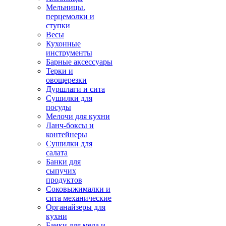
Мельницы.
перцемолки и
ступки
Весы
Кухонные
инструменты
Барные аксессуары
Терки и
овощерезки
Дуршлаги и сита
Сушилки для
посуды
Мелочи для кухни
Ланч-боксы и
контейнеры
Сушилки для
салата
Банки для
сыпучих
продуктов
Соковыжималки и
сита механические
Органайзеры для
кухни
Банки для меда и