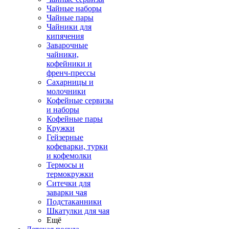
Чайные наборы
Чайные пары
Чайники для
кипячения
Заварочные
чайники,
кофейники и
френч-прессы
Сахарницы и
молочники
Кофейные сервизы
и наборы
Кофейные пары
Кружки
Гейзерные
кофеварки, турки
и кофемолки
Термосы и
термокружки
Ситечки для
заварки чая
Подстаканники
Шкатулки для чая
Ещё