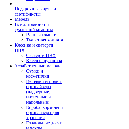
Подарочные карты и
сертификаты
Мебель
Всё для ванной и
туалетной комнаты
Ванная комната
Туалетная комната
Клеенка и скатерти
ПВХ
Скатерти ПВХ
Клеенка рулонная
Хозяйственные мелочи
Сумки и
косметички
Вешалки и полки-
органайзеры
(надверные,
настенные и
напольные)
Короба, корзины и
органайзеры для
хранения
Гладильные доски
и чехлы