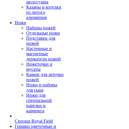
аксессуары
Казаны и котелки
из литого
алюминия
Ножи
Наборы ножей
Отдельные ножи
Подставки для
ножей
Настенные и
магнитные
держатели ножей
Ножеточки и
мусаты
Камни для заточки
ножей
Ножи и наборы
для сыра
Ножи для
специальной
нарезки и
карвинга
Специи Royal Field
Горшки цветочные и