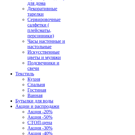
для дома
Декоративные
тарелки
Сервировочные
салфетки (
плейсматы,
персонники)
Часы настенные и
настольные
Искусственные
цветы и муляжи
Подсвечники и
свечи
Текстиль
Кухня
Спальня
Гостиная
Ванная
Бутылки для воды
Акции и распродажи
Акция -20%
Акция -50%
СТОП-цена
Акция -30%
Акция -40%