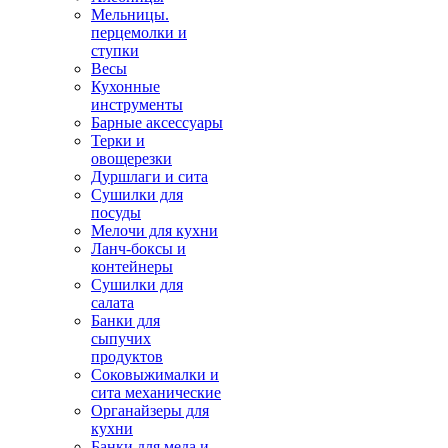
Мельницы.
перцемолки и
ступки
Весы
Кухонные
инструменты
Барные аксессуары
Терки и
овощерезки
Дуршлаги и сита
Сушилки для
посуды
Мелочи для кухни
Ланч-боксы и
контейнеры
Сушилки для
салата
Банки для
сыпучих
продуктов
Соковыжималки и
сита механические
Органайзеры для
кухни
Банки для меда и