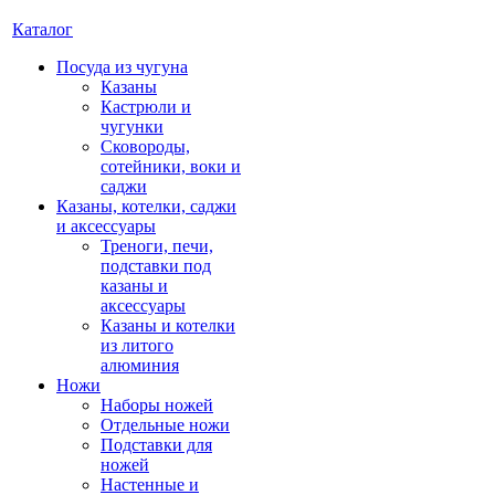
Каталог
Посуда из чугуна
Казаны
Кастрюли и
чугунки
Сковороды,
сотейники, воки и
саджи
Казаны, котелки, саджи
и аксессуары
Треноги, печи,
подставки под
казаны и
аксессуары
Казаны и котелки
из литого
алюминия
Ножи
Наборы ножей
Отдельные ножи
Подставки для
ножей
Настенные и