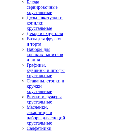
Блюда
сервировочные
хрустальные
Дозы, шкатулки и
копилки
хрустальные
Декор из хрусталя
Вазы для фруктов
и торта
Наборы для
крепких напитков
и вина
Графины,
кувшины и штофы
хрустальные
Стаканы, стопки и
кружки
хрустальные
Рюмки и фужеры
хрустальные
Масленки,
сахарницы и
наборы для специй
хрустальные
Салфетники