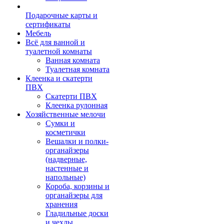
Подарочные карты и
сертификаты
Мебель
Всё для ванной и
туалетной комнаты
Ванная комната
Туалетная комната
Клеенка и скатерти
ПВХ
Скатерти ПВХ
Клеенка рулонная
Хозяйственные мелочи
Сумки и
косметички
Вешалки и полки-
органайзеры
(надверные,
настенные и
напольные)
Короба, корзины и
органайзеры для
хранения
Гладильные доски
и чехлы