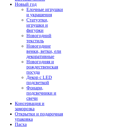
Новый год
Елочные игрушки
и украшения
Статуэтки,
игрушки и
фигурки
Новогодний
текстиль
Новогодние
венки, ветки, ели
декоративные
Новогодняя и
рождественская
посуда
Декор с LED
подсветкой
Фонари,
подсвечники и
свечи
Консервация и
заморозка
Открытки и подарочная
упаковка
Пасха