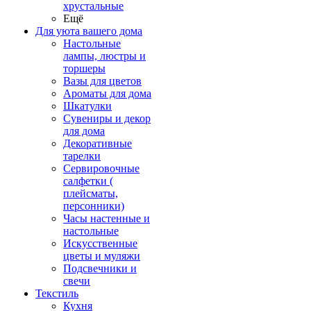
хрустальные
Ещё
Для уюта вашего дома
Настольные
лампы, люстры и
торшеры
Вазы для цветов
Ароматы для дома
Шкатулки
Сувениры и декор
для дома
Декоративные
тарелки
Сервировочные
салфетки (
плейсматы,
персонники)
Часы настенные и
настольные
Искусственные
цветы и муляжи
Подсвечники и
свечи
Текстиль
Кухня