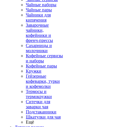
Чайные наборы
Чайные пары
Чайники для
кипячения
Заварочные
чайники,
кофейники и
френч-прессы
Сахарницы и
молочники
Кофейные сервизы
и наборы
Кофейные пары
Кружки
Гейзерные
кофеварки, турки
и кофемолки
Термосы и
термокружки
Ситечки для
заварки чая
Подстаканники
Шкатулки для чая
Ещё