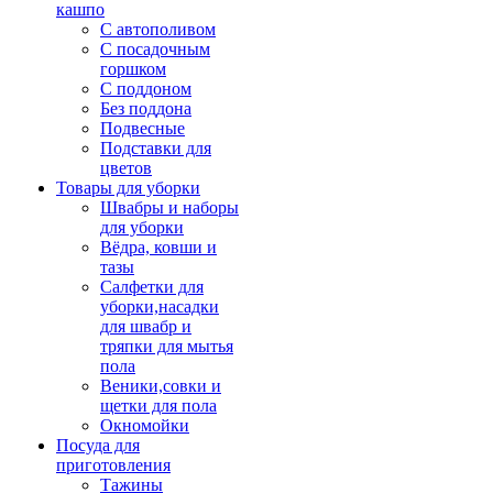
кашпо
С автополивом
С посадочным
горшком
С поддоном
Без поддона
Подвесные
Подставки для
цветов
Товары для уборки
Швабры и наборы
для уборки
Вёдра, ковши и
тазы
Салфетки для
уборки,насадки
для швабр и
тряпки для мытья
пола
Веники,совки и
щетки для пола
Окномойки
Посуда для
приготовления
Тажины