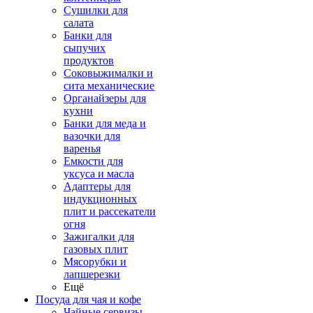
Сушилки для
салата
Банки для
сыпучих
продуктов
Соковыжималки и
сита механические
Органайзеры для
кухни
Банки для меда и
вазочки для
варенья
Емкости для
уксуса и масла
Адаптеры для
индукционных
плит и рассекатели
огня
Зажигалки для
газовых плит
Мясорубки и
лапшерезки
Ещё
Посуда для чая и кофе
Чайные сервизы