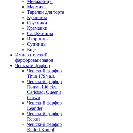
Менажницы
Мармиты
Тарелки для торта
Кувшины
Соусники
Креманки
Салфетницы
Икорницы
Супницы
Ещё
Императорский
фарфоровый завод
Чешский фарфор
Чешский фарфор
Thun 1794 a.s.
Чешский фарфор
Roman Lidicky,
Carlsbad, Queen's
Crown
Чешский фарфор
Leander
Чешский фарфор
Repast
Чешский фарфор
Rudolf Kampf