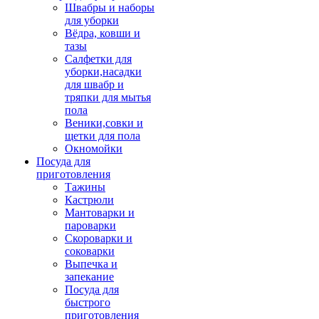
Швабры и наборы
для уборки
Вёдра, ковши и
тазы
Салфетки для
уборки,насадки
для швабр и
тряпки для мытья
пола
Веники,совки и
щетки для пола
Окномойки
Посуда для
приготовления
Тажины
Кастрюли
Мантоварки и
пароварки
Скороварки и
соковарки
Выпечка и
запекание
Посуда для
быстрого
приготовления