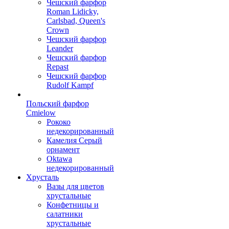
Чешский фарфор
Roman Lidicky,
Carlsbad, Queen's
Crown
Чешский фарфор
Leander
Чешский фарфор
Repast
Чешский фарфор
Rudolf Kampf
Польский фарфор
Сmielow
Рококо
недекорированный
Камелия Серый
орнамент
Oktawa
недекорированный
Хрусталь
Вазы для цветов
хрустальные
Конфетницы и
салатники
хрустальные