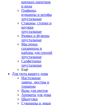
крепких напитков
и вина
Графины,
кувшины и штофы
хрустальные
Стаканы, стопки и
кружки
хрустальные
Рюмки и фужеры
хрустальные
Масленки,
сахарницы и
наборы для специй
хрустальные
Салфетники
хрустальные
Ещё
Для уюта вашего дома
Настольные
лампы, люстры и
торшеры
Вазы для цветов
Ароматы для дома
Шкатулки
Сувениры и декор