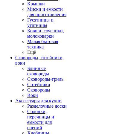
Крышки
Миски и емкости
для приготовления
Гусятницы и
утятницы
Ковши, соусники,
молоковарки
Малая бытовая
техника
Ещё
Сковороды, сотейники,
воки
Блинные
сковороды
Сковороды-гриль
Сотейники
Сковороды
Воки
Аксессуары для кухни
Разделочные доски
Солонки,
перечницы и
ёмкости для
специй
Хлебницы