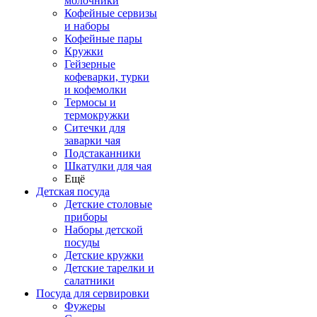
молочники
Кофейные сервизы
и наборы
Кофейные пары
Кружки
Гейзерные
кофеварки, турки
и кофемолки
Термосы и
термокружки
Ситечки для
заварки чая
Подстаканники
Шкатулки для чая
Ещё
Детская посуда
Детские столовые
приборы
Наборы детской
посуды
Детские кружки
Детские тарелки и
салатники
Посуда для сервировки
Фужеры