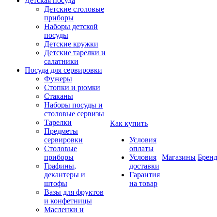
Детская посуда
Детские столовые
приборы
Наборы детской
посуды
Детские кружки
Детские тарелки и
салатники
Посуда для сервировки
Фужеры
Стопки и рюмки
Стаканы
Наборы посуды и
столовые сервизы
Тарелки
Как купить
Предметы
сервировки
Условия
Столовые
оплаты
приборы
Условия
Магазины
Брен
Графины,
доставки
декантеры и
Гарантия
штофы
на товар
Вазы для фруктов
и конфетницы
Масленки и