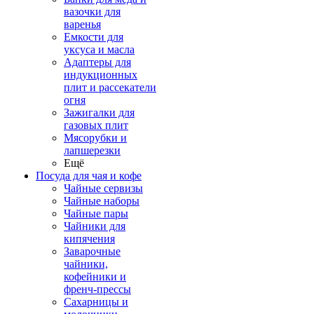
вазочки для
варенья
Емкости для
уксуса и масла
Адаптеры для
индукционных
плит и рассекатели
огня
Зажигалки для
газовых плит
Мясорубки и
лапшерезки
Ещё
Посуда для чая и кофе
Чайные сервизы
Чайные наборы
Чайные пары
Чайники для
кипячения
Заварочные
чайники,
кофейники и
френч-прессы
Сахарницы и