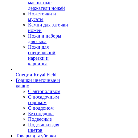
магнитные
держатели ножей
Ножеточки и
мусаты
Камни для заточки
ножей
Ножи и наборы
для сыра
Ножи для
специальной
нарезки и
карвинга
Специи Royal Field
Горшки цветочные и
кашпо
С автополивом
С посадочным
горшком
С поддоном
Без поддона
Подвесные
Подставки для
цветов
Товары для уборки