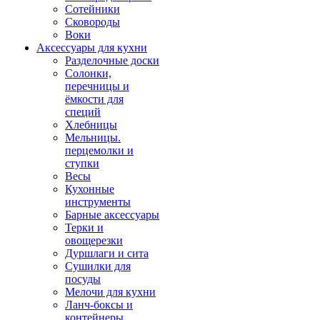
Сотейники
Сковороды
Воки
Аксессуары для кухни
Разделочные доски
Солонки,
перечницы и
ёмкости для
специй
Хлебницы
Мельницы.
перцемолки и
ступки
Весы
Кухонные
инструменты
Барные аксессуары
Терки и
овощерезки
Дуршлаги и сита
Сушилки для
посуды
Мелочи для кухни
Ланч-боксы и
контейнеры