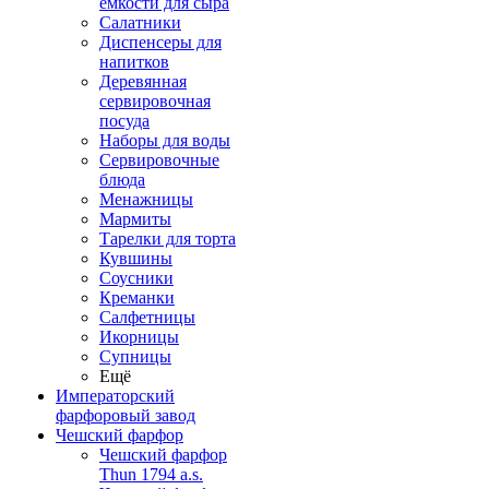
емкости для сыра
Салатники
Диспенсеры для
напитков
Деревянная
сервировочная
посуда
Наборы для воды
Сервировочные
блюда
Менажницы
Мармиты
Тарелки для торта
Кувшины
Соусники
Креманки
Салфетницы
Икорницы
Супницы
Ещё
Императорский
фарфоровый завод
Чешский фарфор
Чешский фарфор
Thun 1794 a.s.