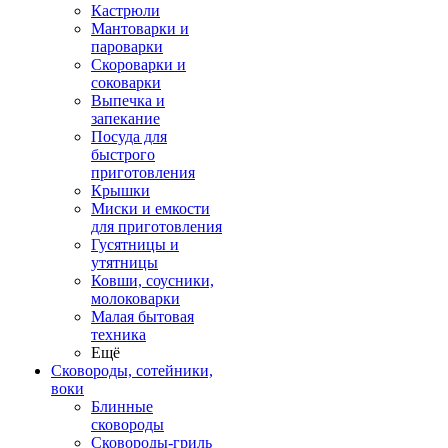
Кастрюли
Мантоварки и
пароварки
Скороварки и
соковарки
Выпечка и
запекание
Посуда для
быстрого
приготовления
Крышки
Миски и емкости
для приготовления
Гусятницы и
утятницы
Ковши, соусники,
молоковарки
Малая бытовая
техника
Ещё
Сковороды, сотейники,
воки
Блинные
сковороды
Сковороды-гриль