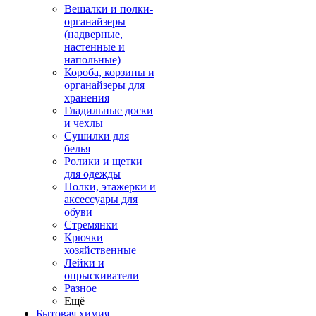
Вешалки и полки-
органайзеры
(надверные,
настенные и
напольные)
Короба, корзины и
органайзеры для
хранения
Гладильные доски
и чехлы
Сушилки для
белья
Ролики и щетки
для одежды
Полки, этажерки и
аксессуары для
обуви
Стремянки
Крючки
хозяйственные
Лейки и
опрыскиватели
Разное
Ещё
Бытовая химия