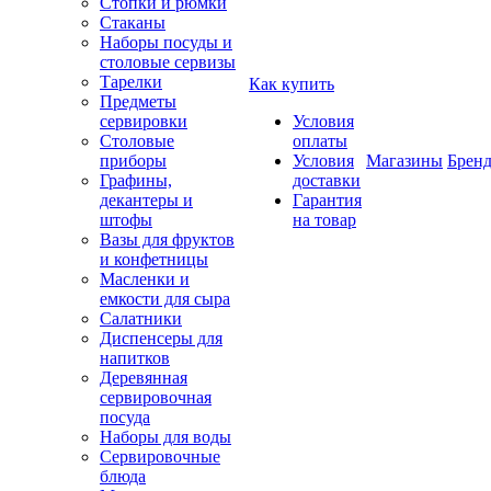
Стопки и рюмки
Стаканы
Наборы посуды и
столовые сервизы
Тарелки
Как купить
Предметы
сервировки
Условия
Столовые
оплаты
приборы
Условия
Магазины
Брен
Графины,
доставки
декантеры и
Гарантия
штофы
на товар
Вазы для фруктов
и конфетницы
Масленки и
емкости для сыра
Салатники
Диспенсеры для
напитков
Деревянная
сервировочная
посуда
Наборы для воды
Сервировочные
блюда