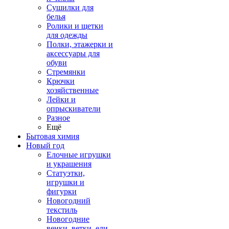
Сушилки для
белья
Ролики и щетки
для одежды
Полки, этажерки и
аксессуары для
обуви
Стремянки
Крючки
хозяйственные
Лейки и
опрыскиватели
Разное
Ещё
Бытовая химия
Новый год
Елочные игрушки
и украшения
Статуэтки,
игрушки и
фигурки
Новогодний
текстиль
Новогодние
венки, ветки, ели