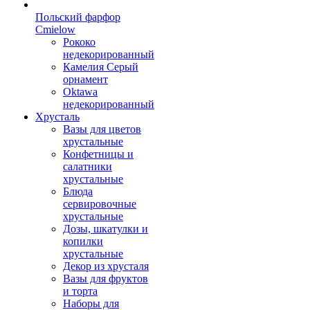
Польский фарфор
Сmielow
Рококо
недекорированный
Камелия Серый
орнамент
Oktawa
недекорированный
Хрусталь
Вазы для цветов
хрустальные
Конфетницы и
салатники
хрустальные
Блюда
сервировочные
хрустальные
Дозы, шкатулки и
копилки
хрустальные
Декор из хрусталя
Вазы для фруктов
и торта
Наборы для