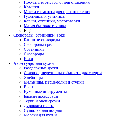
Посуда для быстрого приготовления
Крышки
Миски и емкости для приготовления
Гусятницы и утятницы
Ковши, соусники, молоковарки
Малая бытовая техника
Ещё
Сковороды, сотейники, воки
Блинные сковороды
Сковороды-гриль
Сотейники
Сковороды
Воки
Аксессуары для кухни
Разделочные доски
Солонки, перечницы и ёмкости для специй
Хлебницы
Мельницы. перцемолки и ступки
Весы
Кухонные инструменты
Барные аксессуары
Терки и овощерезки
Дуршлаги и сита
Сушилки для посуды
Мелочи для кухни