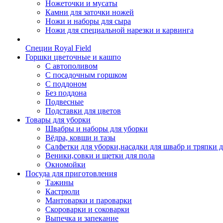
Ножеточки и мусаты
Камни для заточки ножей
Ножи и наборы для сыра
Ножи для специальной нарезки и карвинга
Специи Royal Field
Горшки цветочные и кашпо
С автополивом
С посадочным горшком
С поддоном
Без поддона
Подвесные
Подставки для цветов
Товары для уборки
Швабры и наборы для уборки
Вёдра, ковши и тазы
Салфетки для уборки,насадки для швабр и тряпки 
Веники,совки и щетки для пола
Окномойки
Посуда для приготовления
Тажины
Кастрюли
Мантоварки и пароварки
Скороварки и соковарки
Выпечка и запекание