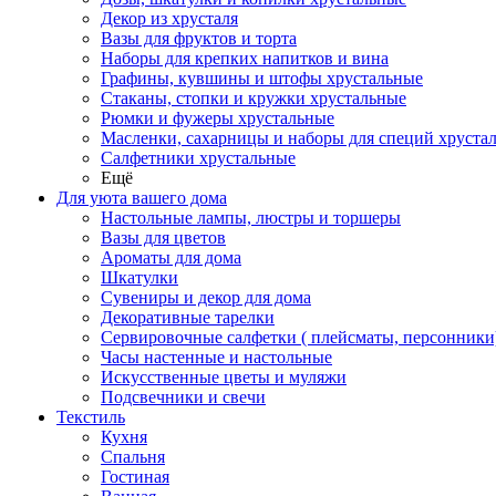
Декор из хрусталя
Вазы для фруктов и торта
Наборы для крепких напитков и вина
Графины, кувшины и штофы хрустальные
Стаканы, стопки и кружки хрустальные
Рюмки и фужеры хрустальные
Масленки, сахарницы и наборы для специй хруста
Салфетники хрустальные
Ещё
Для уюта вашего дома
Настольные лампы, люстры и торшеры
Вазы для цветов
Ароматы для дома
Шкатулки
Сувениры и декор для дома
Декоративные тарелки
Сервировочные салфетки ( плейсматы, персонники
Часы настенные и настольные
Искусственные цветы и муляжи
Подсвечники и свечи
Текстиль
Кухня
Спальня
Гостиная