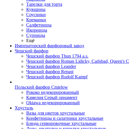
Тарелки для торта
Кувшины
Соусники
Креманки
Салфетницы
Икорницы
Супницы
Ещё
Императорский фарфоровый завод
Чешский фарфор
Чешский фарфор Thun 1794 a.s.
Чешский фарфор Roman Lidicky, Carlsbad, Queen's 
Чешский фарфор Leander
Чешский фарфор Repast
Чешский фарфор Rudolf Kampf
Польский фарфор Сmielow
Рококо недекорированный
Камелия Серый орнамент
Oktawa недекорированный
Хрусталь
Вазы для цветов хрустальные
Конфетницы и салатники хрустальные
Блюда сервировочные хрустальные
Дозы, шкатулки и копилки хрустальные