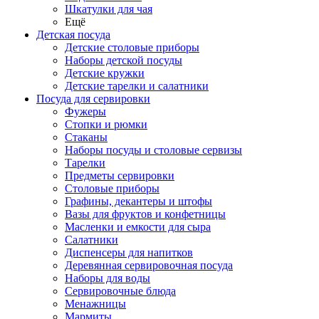
Шкатулки для чая
Ещё
Детская посуда
Детские столовые приборы
Наборы детской посуды
Детские кружки
Детские тарелки и салатники
Посуда для сервировки
Фужеры
Стопки и рюмки
Стаканы
Наборы посуды и столовые сервизы
Тарелки
Предметы сервировки
Столовые приборы
Графины, декантеры и штофы
Вазы для фруктов и конфетницы
Масленки и емкости для сыра
Салатники
Диспенсеры для напитков
Деревянная сервировочная посуда
Наборы для воды
Сервировочные блюда
Менажницы
Мармиты