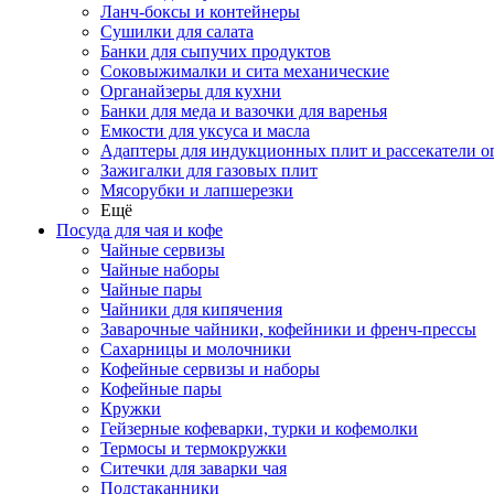
Ланч-боксы и контейнеры
Сушилки для салата
Банки для сыпучих продуктов
Соковыжималки и сита механические
Органайзеры для кухни
Банки для меда и вазочки для варенья
Емкости для уксуса и масла
Адаптеры для индукционных плит и рассекатели о
Зажигалки для газовых плит
Мясорубки и лапшерезки
Ещё
Посуда для чая и кофе
Чайные сервизы
Чайные наборы
Чайные пары
Чайники для кипячения
Заварочные чайники, кофейники и френч-прессы
Сахарницы и молочники
Кофейные сервизы и наборы
Кофейные пары
Кружки
Гейзерные кофеварки, турки и кофемолки
Термосы и термокружки
Ситечки для заварки чая
Подстаканники