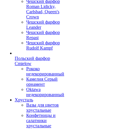
Чешский фарфор
Roman Lidicky,
Carlsbad, Queen's
Crown
Чешский фарфор
Leander
Чешский фарфор
Repast
Чешский фарфор
Rudolf Kampf
Польский фарфор
Сmielow
Рококо
недекорированный
Камелия Серый
орнамент
Oktawa
недекорированный
Хрусталь
Вазы для цветов
хрустальные
Конфетницы и
салатники
хрустальные