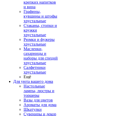
крепких напитков
и вина
Графины,
кувшины и штофы
хрустальные
Стаканы, стопки и
кружки
хрустальные
Рюмки и фужеры
хрустальные
Масленки,
сахарницы и
наборы для специй
хрустальные
Салфетники
хрустальные
Ещё
Для уюта вашего дома
Настольные
лампы, люстры и
торшеры
Вазы для цветов
Ароматы для дома
Шкатулки
Сувениры и декор