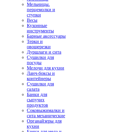
Мельницы.
перцемолки и
ступки
Весы
Кухонные
инструменты
Барные аксессуары
Терки и
овощерезки
Дуршлаги и сита
Сушилки для
посуды
Мелочи для кухни
Ланч-боксы и
контейнеры
Сушилки для
салата
Банки для
сыпучих
продуктов
Соковыжималки и
сита механические
Органайзеры для
кухни
Банки для меда и