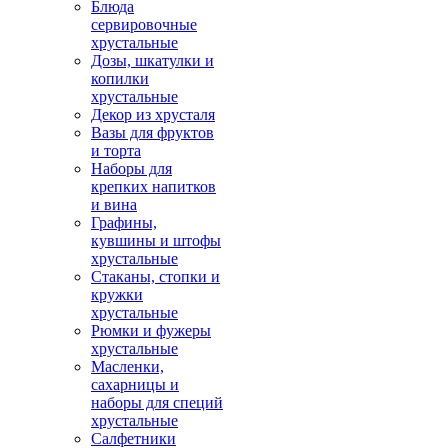
Блюда
сервировочные
хрустальные
Дозы, шкатулки и
копилки
хрустальные
Декор из хрусталя
Вазы для фруктов
и торта
Наборы для
крепких напитков
и вина
Графины,
кувшины и штофы
хрустальные
Стаканы, стопки и
кружки
хрустальные
Рюмки и фужеры
хрустальные
Масленки,
сахарницы и
наборы для специй
хрустальные
Салфетники