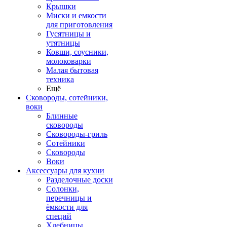
Крышки
Миски и емкости
для приготовления
Гусятницы и
утятницы
Ковши, соусники,
молоковарки
Малая бытовая
техника
Ещё
Сковороды, сотейники,
воки
Блинные
сковороды
Сковороды-гриль
Сотейники
Сковороды
Воки
Аксессуары для кухни
Разделочные доски
Солонки,
перечницы и
ёмкости для
специй
Хлебницы