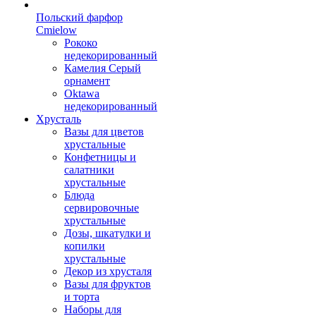
Польский фарфор
Сmielow
Рококо
недекорированный
Камелия Серый
орнамент
Oktawa
недекорированный
Хрусталь
Вазы для цветов
хрустальные
Конфетницы и
салатники
хрустальные
Блюда
сервировочные
хрустальные
Дозы, шкатулки и
копилки
хрустальные
Декор из хрусталя
Вазы для фруктов
и торта
Наборы для