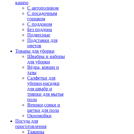
кашпо
С автополивом
С посадочным
горшком
С поддоном
Без поддона
Подвесные
Подставки для
цветов
Товары для уборки
Швабры и наборы
для уборки
Вёдра, ковши и
тазы
Салфетки для
уборки,насадки
для швабр и
тряпки для мытья
пола
Веники,совки и
щетки для пола
Окномойки
Посуда для
приготовления
Тажины