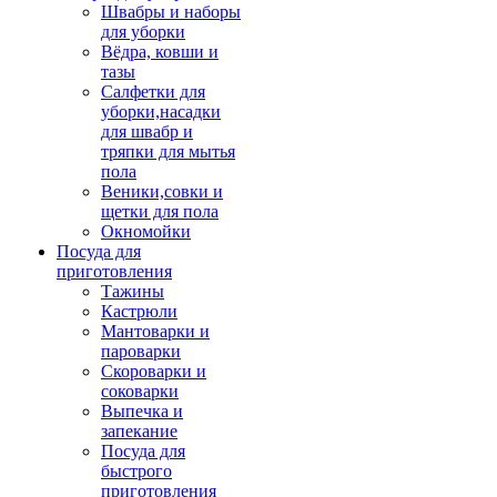
Швабры и наборы
для уборки
Вёдра, ковши и
тазы
Салфетки для
уборки,насадки
для швабр и
тряпки для мытья
пола
Веники,совки и
щетки для пола
Окномойки
Посуда для
приготовления
Тажины
Кастрюли
Мантоварки и
пароварки
Скороварки и
соковарки
Выпечка и
запекание
Посуда для
быстрого
приготовления