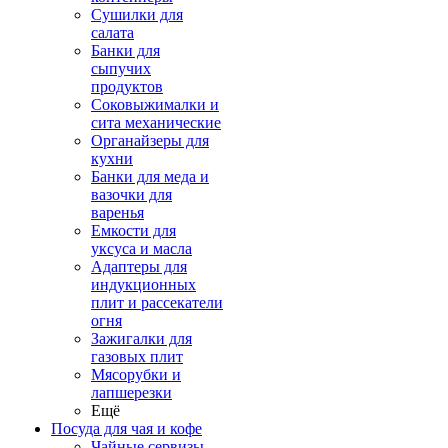
Сушилки для
салата
Банки для
сыпучих
продуктов
Соковыжималки и
сита механические
Органайзеры для
кухни
Банки для меда и
вазочки для
варенья
Емкости для
уксуса и масла
Адаптеры для
индукционных
плит и рассекатели
огня
Зажигалки для
газовых плит
Мясорубки и
лапшерезки
Ещё
Посуда для чая и кофе
Чайные сервизы