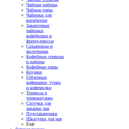
Чайные наборы
Чайные пары
Чайники для
кипячения
Заварочные
чайники,
кофейники и
френч-прессы
Сахарницы и
молочники
Кофейные сервизы
и наборы
Кофейные пары
Кружки
Гейзерные
кофеварки, турки
и кофемолки
Термосы и
термокружки
Ситечки для
заварки чая
Подстаканники
Шкатулки для чая
Ещё