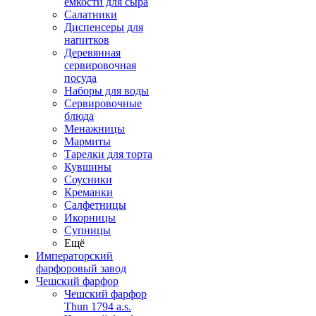
емкости для сыра
Салатники
Диспенсеры для
напитков
Деревянная
сервировочная
посуда
Наборы для воды
Сервировочные
блюда
Менажницы
Мармиты
Тарелки для торта
Кувшины
Соусники
Креманки
Салфетницы
Икорницы
Супницы
Ещё
Императорский
фарфоровый завод
Чешский фарфор
Чешский фарфор
Thun 1794 a.s.