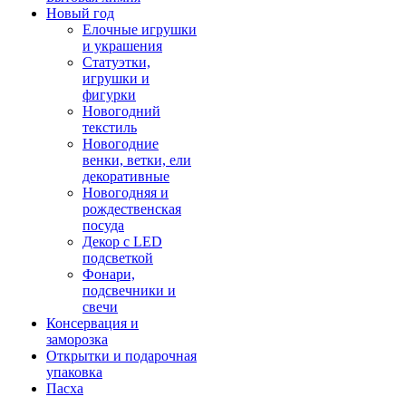
Новый год
Елочные игрушки
и украшения
Статуэтки,
игрушки и
фигурки
Новогодний
текстиль
Новогодние
венки, ветки, ели
декоративные
Новогодняя и
рождественская
посуда
Декор с LED
подсветкой
Фонари,
подсвечники и
свечи
Консервация и
заморозка
Открытки и подарочная
упаковка
Пасха