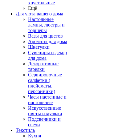
хрустальные
Ещё
Для уюта вашего дома
Настольные
лампы, люстры и
торшеры
Вазы для цветов
Ароматы для дома
Шкатулки
Сувениры и декор
для дома
Декоративные
тарелки
Сервировочные
салфетки (
плейсматы,
персонники)
Часы настенные и
настольные
Искусственные
цветы и муляжи
Подсвечники и
свечи
Текстиль
Кухня