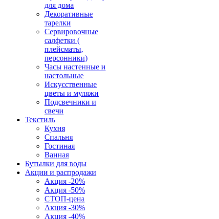
для дома
Декоративные
тарелки
Сервировочные
салфетки (
плейсматы,
персонники)
Часы настенные и
настольные
Искусственные
цветы и муляжи
Подсвечники и
свечи
Текстиль
Кухня
Спальня
Гостиная
Ванная
Бутылки для воды
Акции и распродажи
Акция -20%
Акция -50%
СТОП-цена
Акция -30%
Акция -40%