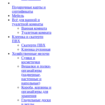
Подарочные карты и
сертификаты
Мебель
Всё для ванной и
туалетной комнаты
Ванная комната
Туалетная комната
Клеенка и скатерти
ПВХ
Скатерти ПВХ
Клеенка рулонная
Хозяйственные мелочи
Сумки и
косметички
Вешалки и полки-
органайзеры
(надверные,
настенные и
напольные)
Короба, корзины и
органайзеры для
хранения
Гладильные доски
и чехлы