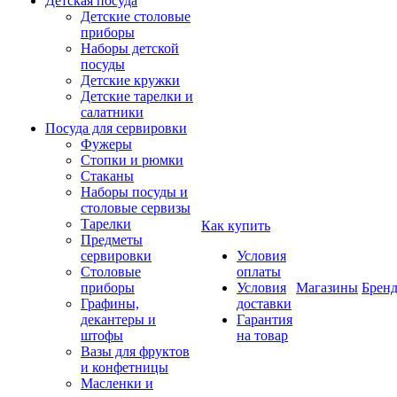
Детская посуда
Детские столовые
приборы
Наборы детской
посуды
Детские кружки
Детские тарелки и
салатники
Посуда для сервировки
Фужеры
Стопки и рюмки
Стаканы
Наборы посуды и
столовые сервизы
Тарелки
Как купить
Предметы
сервировки
Условия
Столовые
оплаты
приборы
Условия
Магазины
Брен
Графины,
доставки
декантеры и
Гарантия
штофы
на товар
Вазы для фруктов
и конфетницы
Масленки и