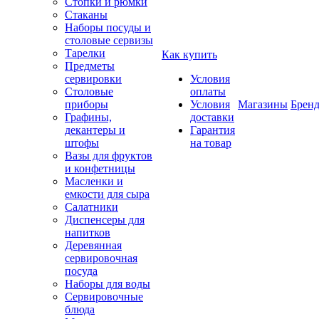
Стопки и рюмки
Стаканы
Наборы посуды и
столовые сервизы
Тарелки
Как купить
Предметы
сервировки
Условия
Столовые
оплаты
приборы
Условия
Магазины
Брен
Графины,
доставки
декантеры и
Гарантия
штофы
на товар
Вазы для фруктов
и конфетницы
Масленки и
емкости для сыра
Салатники
Диспенсеры для
напитков
Деревянная
сервировочная
посуда
Наборы для воды
Сервировочные
блюда