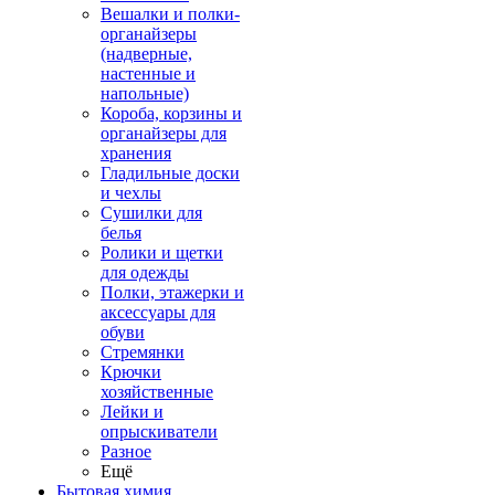
Вешалки и полки-
органайзеры
(надверные,
настенные и
напольные)
Короба, корзины и
органайзеры для
хранения
Гладильные доски
и чехлы
Сушилки для
белья
Ролики и щетки
для одежды
Полки, этажерки и
аксессуары для
обуви
Стремянки
Крючки
хозяйственные
Лейки и
опрыскиватели
Разное
Ещё
Бытовая химия