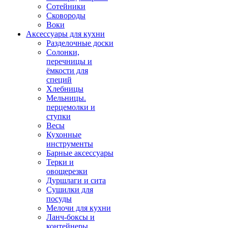
Сотейники
Сковороды
Воки
Аксессуары для кухни
Разделочные доски
Солонки,
перечницы и
ёмкости для
специй
Хлебницы
Мельницы.
перцемолки и
ступки
Весы
Кухонные
инструменты
Барные аксессуары
Терки и
овощерезки
Дуршлаги и сита
Сушилки для
посуды
Мелочи для кухни
Ланч-боксы и
контейнеры