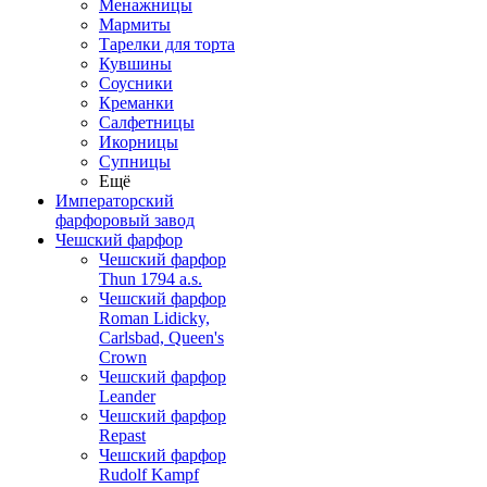
Менажницы
Мармиты
Тарелки для торта
Кувшины
Соусники
Креманки
Салфетницы
Икорницы
Супницы
Ещё
Императорский
фарфоровый завод
Чешский фарфор
Чешский фарфор
Thun 1794 a.s.
Чешский фарфор
Roman Lidicky,
Carlsbad, Queen's
Crown
Чешский фарфор
Leander
Чешский фарфор
Repast
Чешский фарфор
Rudolf Kampf