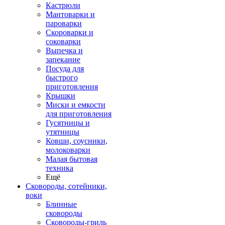
Кастрюли
Мантоварки и
пароварки
Скороварки и
соковарки
Выпечка и
запекание
Посуда для
быстрого
приготовления
Крышки
Миски и емкости
для приготовления
Гусятницы и
утятницы
Ковши, соусники,
молоковарки
Малая бытовая
техника
Ещё
Сковороды, сотейники,
воки
Блинные
сковороды
Сковороды-гриль