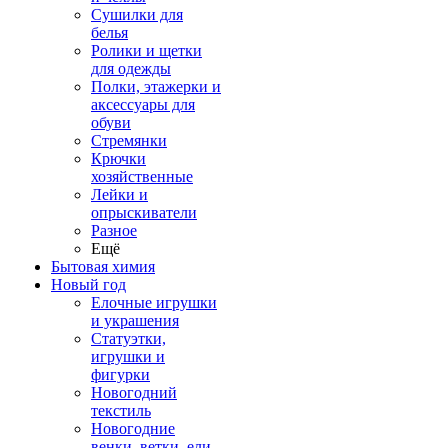
Сушилки для
белья
Ролики и щетки
для одежды
Полки, этажерки и
аксессуары для
обуви
Стремянки
Крючки
хозяйственные
Лейки и
опрыскиватели
Разное
Ещё
Бытовая химия
Новый год
Елочные игрушки
и украшения
Статуэтки,
игрушки и
фигурки
Новогодний
текстиль
Новогодние
венки, ветки, ели