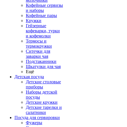
молочники
Кофейные сервизы
и наборы
Кофейные пары
Кружки
Гейзерные
кофеварки, турки
и кофемолки
Термосы и
термокружки
Ситечки для
заварки чая
Подстаканники
Шкатулки для чая
Ещё
Детская посуда
Детские столовые
приборы
Наборы детской
посуды
Детские кружки
Детские тарелки и
салатники
Посуда для сервировки
Фужеры