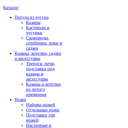
Каталог
Посуда из чугуна
Казаны
Кастрюли и
чугунки
Сковороды,
сотейники, воки и
саджи
Казаны, котелки, саджи
и аксессуары
Треноги, печи,
подставки под
казаны и
аксессуары
Казаны и котелки
из литого
алюминия
Ножи
Наборы ножей
Отдельные ножи
Подставки для
ножей
Настенные и