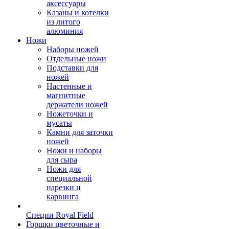
аксессуары
Казаны и котелки
из литого
алюминия
Ножи
Наборы ножей
Отдельные ножи
Подставки для
ножей
Настенные и
магнитные
держатели ножей
Ножеточки и
мусаты
Камни для заточки
ножей
Ножи и наборы
для сыра
Ножи для
специальной
нарезки и
карвинга
Специи Royal Field
Горшки цветочные и