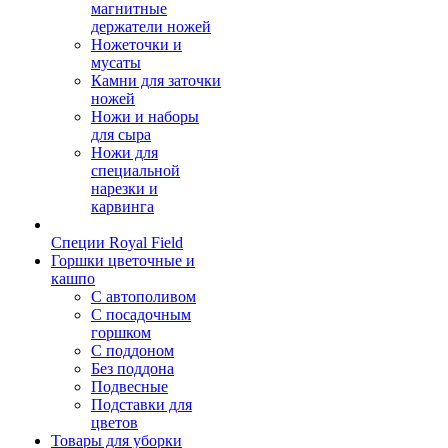
магнитные
держатели ножей
Ножеточки и
мусаты
Камни для заточки
ножей
Ножи и наборы
для сыра
Ножи для
специальной
нарезки и
карвинга
Специи Royal Field
Горшки цветочные и
кашпо
С автополивом
С посадочным
горшком
С поддоном
Без поддона
Подвесные
Подставки для
цветов
Товары для уборки