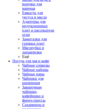
вазочки для
варенья
Емкости для
уксуса и масла
Адаптеры для
индукционных
плит и рассекатели
огня
Зажигалки для
газовых плит
Мясорубки и
лапшерезки
Ещё
Посуда для чая и кофе
Чайные сервизы
Чайные наборы
Чайные пары
Чайники для
кипячения
Заварочные
чайники,
кофейники и
френч-прессы
Сахарницы и