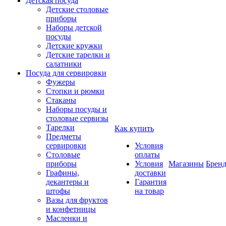
Детская посуда
Детские столовые
приборы
Наборы детской
посуды
Детские кружки
Детские тарелки и
салатники
Посуда для сервировки
Фужеры
Стопки и рюмки
Стаканы
Наборы посуды и
столовые сервизы
Тарелки
Как купить
Предметы
сервировки
Условия
Столовые
оплаты
приборы
Условия
Магазины
Брен
Графины,
доставки
декантеры и
Гарантия
штофы
на товар
Вазы для фруктов
и конфетницы
Масленки и