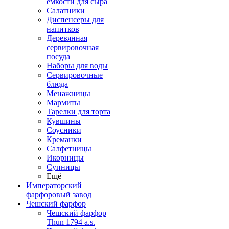
емкости для сыра
Салатники
Диспенсеры для
напитков
Деревянная
сервировочная
посуда
Наборы для воды
Сервировочные
блюда
Менажницы
Мармиты
Тарелки для торта
Кувшины
Соусники
Креманки
Салфетницы
Икорницы
Супницы
Ещё
Императорский
фарфоровый завод
Чешский фарфор
Чешский фарфор
Thun 1794 a.s.