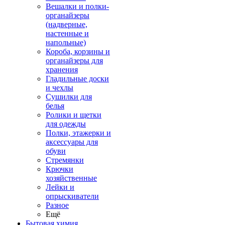
Вешалки и полки-
органайзеры
(надверные,
настенные и
напольные)
Короба, корзины и
органайзеры для
хранения
Гладильные доски
и чехлы
Сушилки для
белья
Ролики и щетки
для одежды
Полки, этажерки и
аксессуары для
обуви
Стремянки
Крючки
хозяйственные
Лейки и
опрыскиватели
Разное
Ещё
Бытовая химия