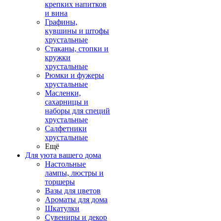
крепких напитков
и вина
Графины,
кувшины и штофы
хрустальные
Стаканы, стопки и
кружки
хрустальные
Рюмки и фужеры
хрустальные
Масленки,
сахарницы и
наборы для специй
хрустальные
Салфетники
хрустальные
Ещё
Для уюта вашего дома
Настольные
лампы, люстры и
торшеры
Вазы для цветов
Ароматы для дома
Шкатулки
Сувениры и декор