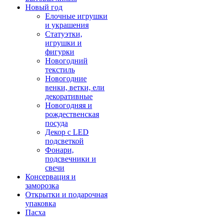
Новый год
Елочные игрушки
и украшения
Статуэтки,
игрушки и
фигурки
Новогодний
текстиль
Новогодние
венки, ветки, ели
декоративные
Новогодняя и
рождественская
посуда
Декор с LED
подсветкой
Фонари,
подсвечники и
свечи
Консервация и
заморозка
Открытки и подарочная
упаковка
Пасха