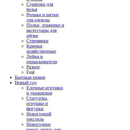
Сушилки для
белья
Ролики и щетки
для одежды
Полки, этажерки и
аксессуары для
обуви
Стремянки
Крючки
хозяйственные
Лейки и
опрыскиватели
Разное
Ещё
Бытовая химия
Новый год
Елочные игрушки
и украшения
Статуэтки,
игрушки и
фигурки
Новогодний
текстиль
Новогодние
венки, ветки, ели