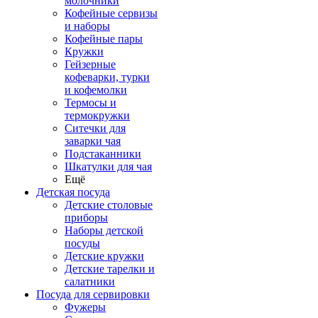
молочники
Кофейные сервизы
и наборы
Кофейные пары
Кружки
Гейзерные
кофеварки, турки
и кофемолки
Термосы и
термокружки
Ситечки для
заварки чая
Подстаканники
Шкатулки для чая
Ещё
Детская посуда
Детские столовые
приборы
Наборы детской
посуды
Детские кружки
Детские тарелки и
салатники
Посуда для сервировки
Фужеры