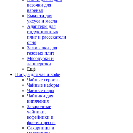
вазочки для
варенья
Емкости для
уксуса и масла
Адаптеры для
индукционных
плит и рассекатели
огня
Зажигалки для
газовых плит
Мясорубки и
лапшерезки
Ещё
Посуда для чая и кофе
Чайные сервизы
Чайные наборы
Чайные пары
Чайники для
кипячения
Заварочные
чайники,
кофейники и
френч-прессы
Сахарницы и