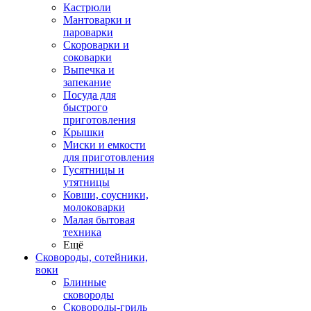
Кастрюли
Мантоварки и
пароварки
Скороварки и
соковарки
Выпечка и
запекание
Посуда для
быстрого
приготовления
Крышки
Миски и емкости
для приготовления
Гусятницы и
утятницы
Ковши, соусники,
молоковарки
Малая бытовая
техника
Ещё
Сковороды, сотейники,
воки
Блинные
сковороды
Сковороды-гриль