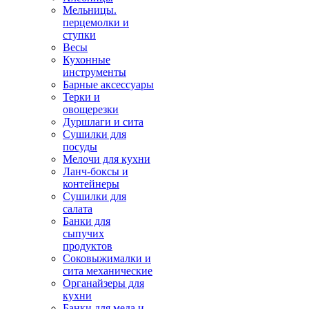
Мельницы.
перцемолки и
ступки
Весы
Кухонные
инструменты
Барные аксессуары
Терки и
овощерезки
Дуршлаги и сита
Сушилки для
посуды
Мелочи для кухни
Ланч-боксы и
контейнеры
Сушилки для
салата
Банки для
сыпучих
продуктов
Соковыжималки и
сита механические
Органайзеры для
кухни
Банки для меда и