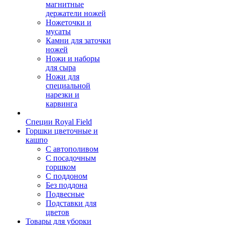
магнитные
держатели ножей
Ножеточки и
мусаты
Камни для заточки
ножей
Ножи и наборы
для сыра
Ножи для
специальной
нарезки и
карвинга
Специи Royal Field
Горшки цветочные и
кашпо
С автополивом
С посадочным
горшком
С поддоном
Без поддона
Подвесные
Подставки для
цветов
Товары для уборки