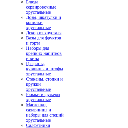
Блюда
сервировочные
хрустальные
Дозы, шкатулки и
копилки
хрустальные
Декор из хрусталя
Вазы для фруктов
и торта
Наборы для
крепких напитков
и вина
Графины,
кувшины и штофы
хрустальные
Стаканы, стопки и
кружки
хрустальные
Рюмки и фужеры
хрустальные
Масленки,
сахарницы и
наборы для специй
хрустальные
Салфетники