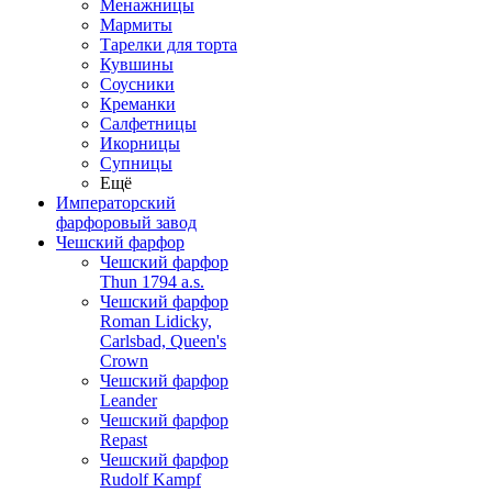
Менажницы
Мармиты
Тарелки для торта
Кувшины
Соусники
Креманки
Салфетницы
Икорницы
Супницы
Ещё
Императорский
фарфоровый завод
Чешский фарфор
Чешский фарфор
Thun 1794 a.s.
Чешский фарфор
Roman Lidicky,
Carlsbad, Queen's
Crown
Чешский фарфор
Leander
Чешский фарфор
Repast
Чешский фарфор
Rudolf Kampf