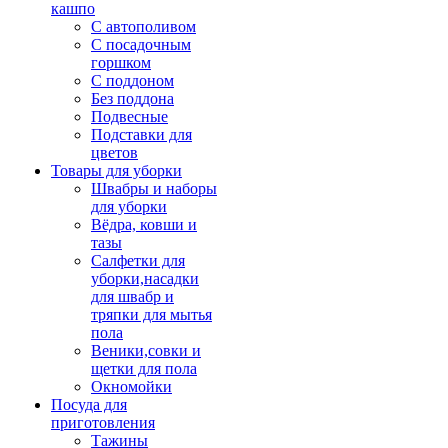
кашпо
С автополивом
С посадочным
горшком
С поддоном
Без поддона
Подвесные
Подставки для
цветов
Товары для уборки
Швабры и наборы
для уборки
Вёдра, ковши и
тазы
Салфетки для
уборки,насадки
для швабр и
тряпки для мытья
пола
Веники,совки и
щетки для пола
Окномойки
Посуда для
приготовления
Тажины