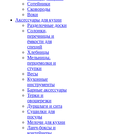
Сотейники
Сковороды
Воки
Аксессуары для кухни
Разделочные доски
Солонки,
перечницы и
ёмкости для
специй
Хлебницы
Мельницы.
перцемолки и
ступки
Весы
Кухонные
инструменты
Барные аксессуары
Терки и
овощерезки
Дуршлаги и сита
Сушилки для
посуды
Мелочи для кухни
Ланч-боксы и
контейнеры