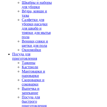
Швабры и наборы
для уборки
Вёдра, ковши и
тазы
Салфетки для
уборки,насадки
для швабр и
тряпки для мытья
пола
Веники,совки и
щетки для пола
Окномойки
Посуда для
приготовления
Тажины
Кастрюли
Мантоварки и
пароварки
Скороварки и
соковарки
Выпечка и
запекание
Посуда для
быстрого
приготовления