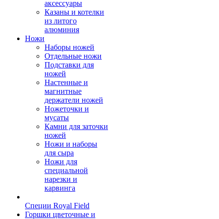
аксессуары
Казаны и котелки
из литого
алюминия
Ножи
Наборы ножей
Отдельные ножи
Подставки для
ножей
Настенные и
магнитные
держатели ножей
Ножеточки и
мусаты
Камни для заточки
ножей
Ножи и наборы
для сыра
Ножи для
специальной
нарезки и
карвинга
Специи Royal Field
Горшки цветочные и