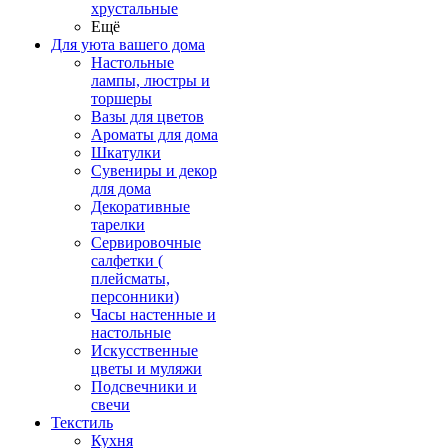
хрустальные
Ещё
Для уюта вашего дома
Настольные
лампы, люстры и
торшеры
Вазы для цветов
Ароматы для дома
Шкатулки
Сувениры и декор
для дома
Декоративные
тарелки
Сервировочные
салфетки (
плейсматы,
персонники)
Часы настенные и
настольные
Искусственные
цветы и муляжи
Подсвечники и
свечи
Текстиль
Кухня