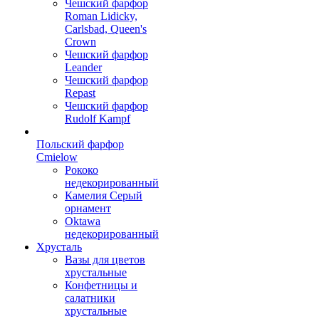
Чешский фарфор
Roman Lidicky,
Carlsbad, Queen's
Crown
Чешский фарфор
Leander
Чешский фарфор
Repast
Чешский фарфор
Rudolf Kampf
Польский фарфор
Сmielow
Рококо
недекорированный
Камелия Серый
орнамент
Oktawa
недекорированный
Хрусталь
Вазы для цветов
хрустальные
Конфетницы и
салатники
хрустальные