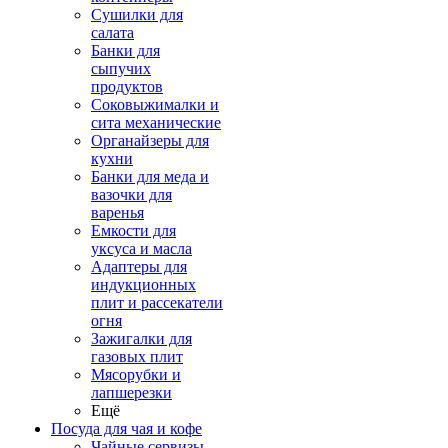
Сушилки для
салата
Банки для
сыпучих
продуктов
Соковыжималки и
сита механические
Органайзеры для
кухни
Банки для меда и
вазочки для
варенья
Емкости для
уксуса и масла
Адаптеры для
индукционных
плит и рассекатели
огня
Зажигалки для
газовых плит
Мясорубки и
лапшерезки
Ещё
Посуда для чая и кофе
Чайные сервизы