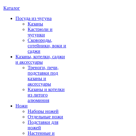
Каталог
Посуда из чугуна
Казаны
Кастрюли и
чугунки
Сковороды,
сотейники, воки и
саджи
Казаны, котелки, саджи
и аксессуары
Треноги, печи,
подставки под
казаны и
аксессуары
Казаны и котелки
из литого
алюминия
Ножи
Наборы ножей
Отдельные ножи
Подставки для
ножей
Настенные и