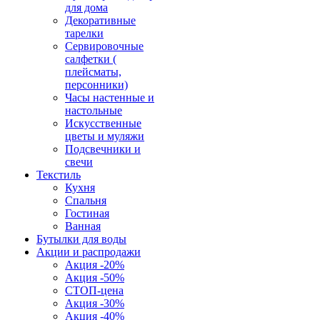
для дома
Декоративные
тарелки
Сервировочные
салфетки (
плейсматы,
персонники)
Часы настенные и
настольные
Искусственные
цветы и муляжи
Подсвечники и
свечи
Текстиль
Кухня
Спальня
Гостиная
Ванная
Бутылки для воды
Акции и распродажи
Акция -20%
Акция -50%
СТОП-цена
Акция -30%
Акция -40%