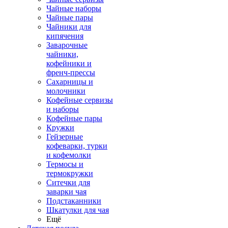
Чайные наборы
Чайные пары
Чайники для
кипячения
Заварочные
чайники,
кофейники и
френч-прессы
Сахарницы и
молочники
Кофейные сервизы
и наборы
Кофейные пары
Кружки
Гейзерные
кофеварки, турки
и кофемолки
Термосы и
термокружки
Ситечки для
заварки чая
Подстаканники
Шкатулки для чая
Ещё