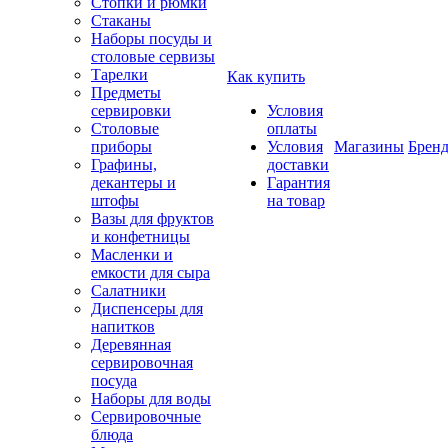
Стопки и рюмки
Стаканы
Наборы посуды и
столовые сервизы
Тарелки
Как купить
Предметы
сервировки
Условия
Столовые
оплаты
приборы
Условия
Магазины
Брен
Графины,
доставки
декантеры и
Гарантия
штофы
на товар
Вазы для фруктов
и конфетницы
Масленки и
емкости для сыра
Салатники
Диспенсеры для
напитков
Деревянная
сервировочная
посуда
Наборы для воды
Сервировочные
блюда