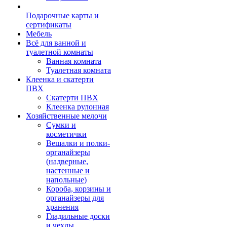
Подарочные карты и
сертификаты
Мебель
Всё для ванной и
туалетной комнаты
Ванная комната
Туалетная комната
Клеенка и скатерти
ПВХ
Скатерти ПВХ
Клеенка рулонная
Хозяйственные мелочи
Сумки и
косметички
Вешалки и полки-
органайзеры
(надверные,
настенные и
напольные)
Короба, корзины и
органайзеры для
хранения
Гладильные доски
и чехлы