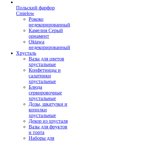
Польский фарфор
Сmielow
Рококо
недекорированный
Камелия Серый
орнамент
Oktawa
недекорированный
Хрусталь
Вазы для цветов
хрустальные
Конфетницы и
салатники
хрустальные
Блюда
сервировочные
хрустальные
Дозы, шкатулки и
копилки
хрустальные
Декор из хрусталя
Вазы для фруктов
и торта
Наборы для