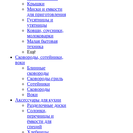
Крышки
Миски и емкости
для приготовления
Гусятницы и
утятницы
Ковши, соусники,
молоковарки
Малая бытовая
техника
Ещё
Сковороды, сотейники,
воки
Блинные
сковороды
Сковороды-гриль
Сотейники
Сковороды
Воки
Аксессуары для кухни
Разделочные доски
Солонки,
перечницы и
ёмкости для
специй
Хлебницы