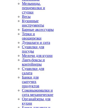
Мельницы.
перцемолки и
ступки
Весы
Кухонные
инструменты
Барные аксессуары
Терки и
овощерезки
Дуршлаги и сита
Сушилки для
посуды
Мелочи для кухни
Ланч-боксы и
контейнеры
Сушилки для
салата
Банки для
сыпучих
продуктов
Соковыжималки и
сита механические
Органайзеры для
кухни
Банки для меда и