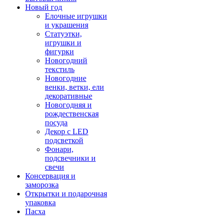
Новый год
Елочные игрушки
и украшения
Статуэтки,
игрушки и
фигурки
Новогодний
текстиль
Новогодние
венки, ветки, ели
декоративные
Новогодняя и
рождественская
посуда
Декор с LED
подсветкой
Фонари,
подсвечники и
свечи
Консервация и
заморозка
Открытки и подарочная
упаковка
Пасха