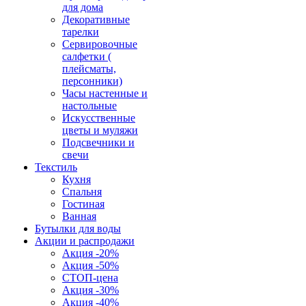
для дома
Декоративные
тарелки
Сервировочные
салфетки (
плейсматы,
персонники)
Часы настенные и
настольные
Искусственные
цветы и муляжи
Подсвечники и
свечи
Текстиль
Кухня
Спальня
Гостиная
Ванная
Бутылки для воды
Акции и распродажи
Акция -20%
Акция -50%
СТОП-цена
Акция -30%
Акция -40%