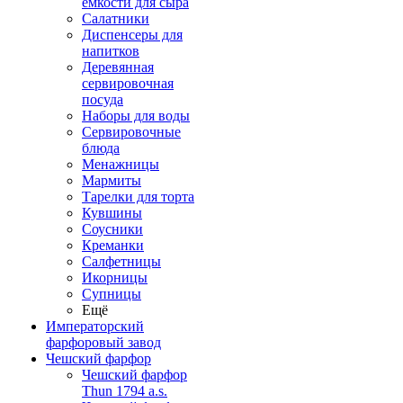
емкости для сыра
Салатники
Диспенсеры для
напитков
Деревянная
сервировочная
посуда
Наборы для воды
Сервировочные
блюда
Менажницы
Мармиты
Тарелки для торта
Кувшины
Соусники
Креманки
Салфетницы
Икорницы
Супницы
Ещё
Императорский
фарфоровый завод
Чешский фарфор
Чешский фарфор
Thun 1794 a.s.