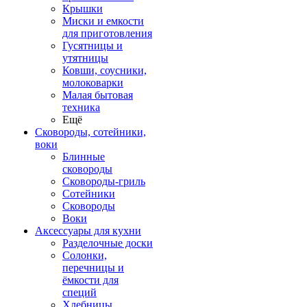
Крышки
Миски и емкости
для приготовления
Гусятницы и
утятницы
Ковши, соусники,
молоковарки
Малая бытовая
техника
Ещё
Сковороды, сотейники,
воки
Блинные
сковороды
Сковороды-гриль
Сотейники
Сковороды
Воки
Аксессуары для кухни
Разделочные доски
Солонки,
перечницы и
ёмкости для
специй
Хлебницы