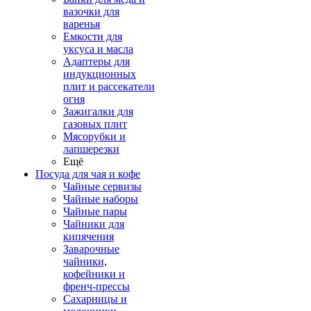
вазочки для
варенья
Емкости для
уксуса и масла
Адаптеры для
индукционных
плит и рассекатели
огня
Зажигалки для
газовых плит
Мясорубки и
лапшерезки
Ещё
Посуда для чая и кофе
Чайные сервизы
Чайные наборы
Чайные пары
Чайники для
кипячения
Заварочные
чайники,
кофейники и
френч-прессы
Сахарницы и