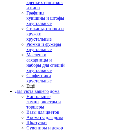
крепких напитков
и вина
Графины,
кувшины и штофы
хрустальные
Стаканы, стопки и
кружки
хрустальные
Рюмки и фужеры
хрустальные
Масленки,
сахарницы и
наборы для специй
хрустальные
Салфетники
хрустальные
Ещё
Для уюта вашего дома
Настольные
лампы, люстры и
торшеры
Вазы для цветов
Ароматы для дома
Шкатулки
Сувениры и декор