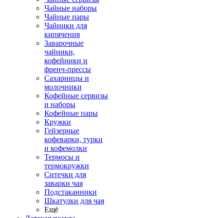
Чайные наборы
Чайные пары
Чайники для
кипячения
Заварочные
чайники,
кофейники и
френч-прессы
Сахарницы и
молочники
Кофейные сервизы
и наборы
Кофейные пары
Кружки
Гейзерные
кофеварки, турки
и кофемолки
Термосы и
термокружки
Ситечки для
заварки чая
Подстаканники
Шкатулки для чая
Ещё