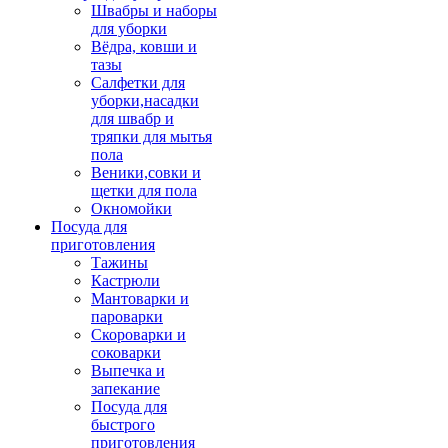
Швабры и наборы
для уборки
Вёдра, ковши и
тазы
Салфетки для
уборки,насадки
для швабр и
тряпки для мытья
пола
Веники,совки и
щетки для пола
Окномойки
Посуда для
приготовления
Тажины
Кастрюли
Мантоварки и
пароварки
Скороварки и
соковарки
Выпечка и
запекание
Посуда для
быстрого
приготовления