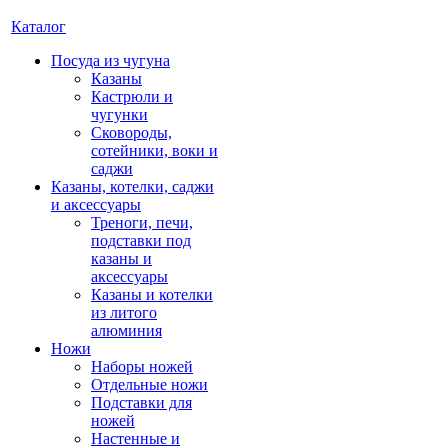
Каталог
Посуда из чугуна
Казаны
Кастрюли и
чугунки
Сковороды,
сотейники, воки и
саджи
Казаны, котелки, саджи
и аксессуары
Треноги, печи,
подставки под
казаны и
аксессуары
Казаны и котелки
из литого
алюминия
Ножи
Наборы ножей
Отдельные ножи
Подставки для
ножей
Настенные и