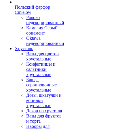
Польский фарфор
Сmielow
Рококо
недекорированный
Камелия Серый
орнамент
Oktawa
недекорированный
Хрусталь
Вазы для цветов
хрустальные
Конфетницы и
салатники
хрустальные
Блюда
сервировочные
хрустальные
Дозы, шкатулки и
копилки
хрустальные
Декор из хрусталя
Вазы для фруктов
и торта
Наборы для