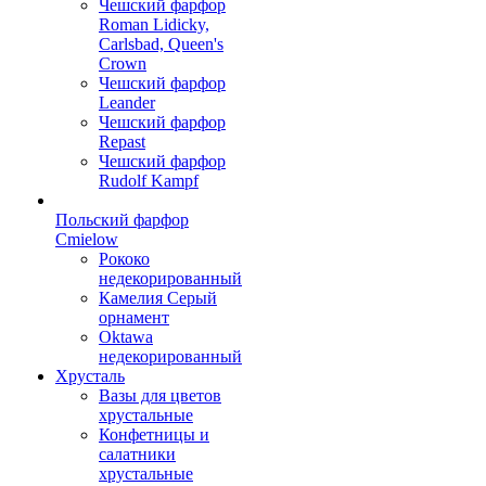
Чешский фарфор
Roman Lidicky,
Carlsbad, Queen's
Crown
Чешский фарфор
Leander
Чешский фарфор
Repast
Чешский фарфор
Rudolf Kampf
Польский фарфор
Сmielow
Рококо
недекорированный
Камелия Серый
орнамент
Oktawa
недекорированный
Хрусталь
Вазы для цветов
хрустальные
Конфетницы и
салатники
хрустальные