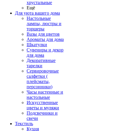
хрустальные
Ещё
Для уюта вашего дома
Настольные
лампы, люстры и
торшеры
Вазы для цветов
Ароматы для дома
Шкатулки
Сувениры и декор
для дома
Декоративные
тарелки
Сервировочные
салфетки (
плейсматы,
персонники)
Часы настенные и
настольные
Искусственные
цветы и муляжи
Подсвечники и
свечи
Текстиль
Кухня