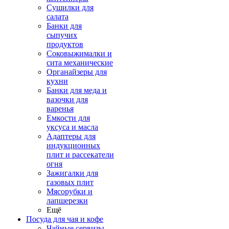
Сушилки для
салата
Банки для
сыпучих
продуктов
Соковыжималки и
сита механические
Органайзеры для
кухни
Банки для меда и
вазочки для
варенья
Емкости для
уксуса и масла
Адаптеры для
индукционных
плит и рассекатели
огня
Зажигалки для
газовых плит
Мясорубки и
лапшерезки
Ещё
Посуда для чая и кофе
Чайные сервизы