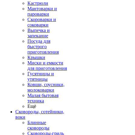
Кастрюли
Мантоварки и
пароварки
Скороварки и
соковарки
Выпечка и
запекание
Посуда для
быстрого
приготовления
Крышки
Миски и емкости
для приготовления
Гусятницы и
утятницы
Ковши, соусники,
молоковарки
Малая бытовая
техника
Ещё
Сковороды, сотейники,
воки
Блинные
сковороды
Сковороды-гриль