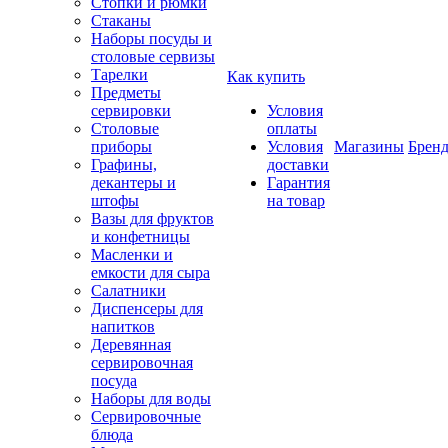
Стопки и рюмки
Стаканы
Наборы посуды и
столовые сервизы
Тарелки
Как купить
Предметы
сервировки
Условия
Столовые
оплаты
приборы
Условия
Магазины
Брен
Графины,
доставки
декантеры и
Гарантия
штофы
на товар
Вазы для фруктов
и конфетницы
Масленки и
емкости для сыра
Салатники
Диспенсеры для
напитков
Деревянная
сервировочная
посуда
Наборы для воды
Сервировочные
блюда