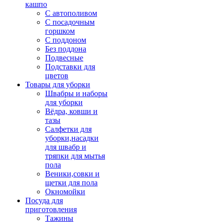
кашпо
С автополивом
С посадочным
горшком
С поддоном
Без поддона
Подвесные
Подставки для
цветов
Товары для уборки
Швабры и наборы
для уборки
Вёдра, ковши и
тазы
Салфетки для
уборки,насадки
для швабр и
тряпки для мытья
пола
Веники,совки и
щетки для пола
Окномойки
Посуда для
приготовления
Тажины