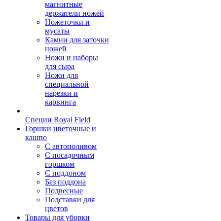
магнитные
держатели ножей
Ножеточки и
мусаты
Камни для заточки
ножей
Ножи и наборы
для сыра
Ножи для
специальной
нарезки и
карвинга
Специи Royal Field
Горшки цветочные и
кашпо
С автополивом
С посадочным
горшком
С поддоном
Без поддона
Подвесные
Подставки для
цветов
Товары для уборки