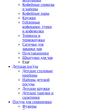
молочники
Кофейные сервизы
и наборы
Кофейные пары
Кружки
Гейзерные
кофеварки, турки
и кофемолки
Термосы и
термокружки
Ситечки для
заварки чая
Подстаканники
Шкатулки для чая
Ещё
Детская посуда
Детские столовые
приборы
Наборы детской
посуды
Детские кружки
Детские тарелки и
салатники
Посуда для сервировки
Фужеры