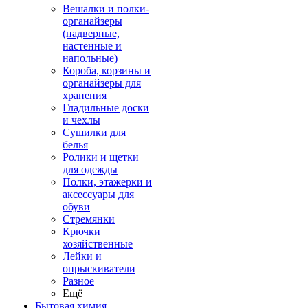
Вешалки и полки-
органайзеры
(надверные,
настенные и
напольные)
Короба, корзины и
органайзеры для
хранения
Гладильные доски
и чехлы
Сушилки для
белья
Ролики и щетки
для одежды
Полки, этажерки и
аксессуары для
обуви
Стремянки
Крючки
хозяйственные
Лейки и
опрыскиватели
Разное
Ещё
Бытовая химия