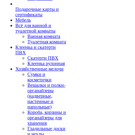
Подарочные карты и
сертификаты
Мебель
Всё для ванной и
туалетной комнаты
Ванная комната
Туалетная комната
Клеенка и скатерти
ПВХ
Скатерти ПВХ
Клеенка рулонная
Хозяйственные мелочи
Сумки и
косметички
Вешалки и полки-
органайзеры
(надверные,
настенные и
напольные)
Короба, корзины и
органайзеры для
хранения
Гладильные доски
и чехлы