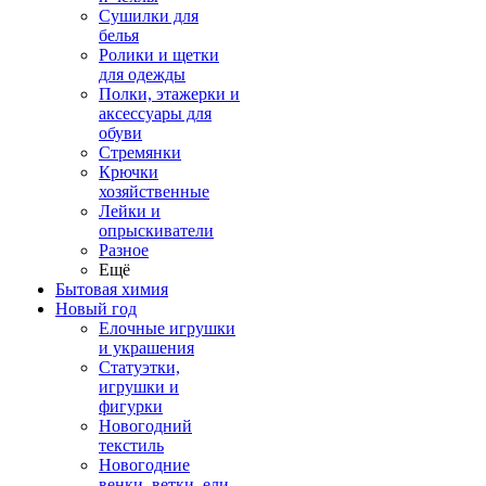
Сушилки для
белья
Ролики и щетки
для одежды
Полки, этажерки и
аксессуары для
обуви
Стремянки
Крючки
хозяйственные
Лейки и
опрыскиватели
Разное
Ещё
Бытовая химия
Новый год
Елочные игрушки
и украшения
Статуэтки,
игрушки и
фигурки
Новогодний
текстиль
Новогодние
венки, ветки, ели