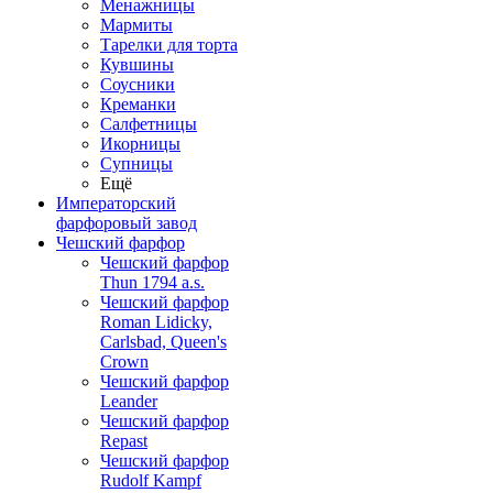
Менажницы
Мармиты
Тарелки для торта
Кувшины
Соусники
Креманки
Салфетницы
Икорницы
Супницы
Ещё
Императорский
фарфоровый завод
Чешский фарфор
Чешский фарфор
Thun 1794 a.s.
Чешский фарфор
Roman Lidicky,
Carlsbad, Queen's
Crown
Чешский фарфор
Leander
Чешский фарфор
Repast
Чешский фарфор
Rudolf Kampf