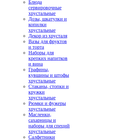
Блюда
сервировочные
хрустальные
Дозы, шкатулки и
копилки
хрустальные
Декор из хрусталя
Вазы для фруктов
и торта
Наборы для
крепких напитков
и вина
Графины,
кувшины и штофы
хрустальные
Стаканы, стопки и
кружки
хрустальные
Рюмки и фужеры
хрустальные
Масленки,
сахарницы и
наборы для специй
хрустальные
Салфетники