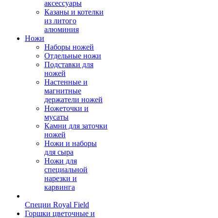
аксессуары
Казаны и котелки
из литого
алюминия
Ножи
Наборы ножей
Отдельные ножи
Подставки для
ножей
Настенные и
магнитные
держатели ножей
Ножеточки и
мусаты
Камни для заточки
ножей
Ножи и наборы
для сыра
Ножи для
специальной
нарезки и
карвинга
Специи Royal Field
Горшки цветочные и