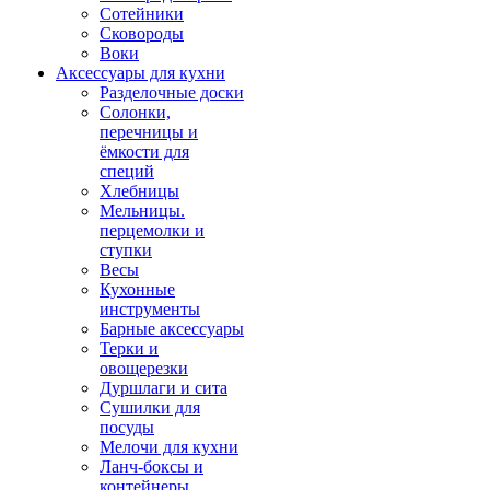
Сотейники
Сковороды
Воки
Аксессуары для кухни
Разделочные доски
Солонки,
перечницы и
ёмкости для
специй
Хлебницы
Мельницы.
перцемолки и
ступки
Весы
Кухонные
инструменты
Барные аксессуары
Терки и
овощерезки
Дуршлаги и сита
Сушилки для
посуды
Мелочи для кухни
Ланч-боксы и
контейнеры