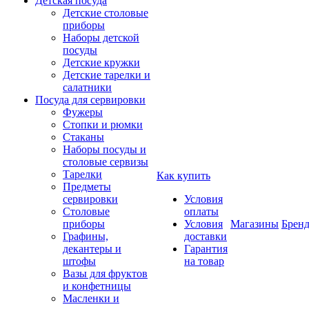
Детская посуда
Детские столовые
приборы
Наборы детской
посуды
Детские кружки
Детские тарелки и
салатники
Посуда для сервировки
Фужеры
Стопки и рюмки
Стаканы
Наборы посуды и
столовые сервизы
Тарелки
Как купить
Предметы
сервировки
Условия
Столовые
оплаты
приборы
Условия
Магазины
Брен
Графины,
доставки
декантеры и
Гарантия
штофы
на товар
Вазы для фруктов
и конфетницы
Масленки и