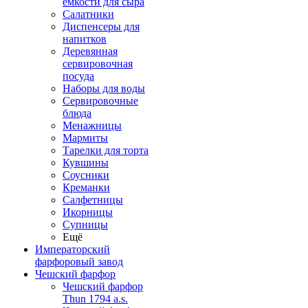
емкости для сыра
Салатники
Диспенсеры для
напитков
Деревянная
сервировочная
посуда
Наборы для воды
Сервировочные
блюда
Менажницы
Мармиты
Тарелки для торта
Кувшины
Соусники
Креманки
Салфетницы
Икорницы
Супницы
Ещё
Императорский
фарфоровый завод
Чешский фарфор
Чешский фарфор
Thun 1794 a.s.