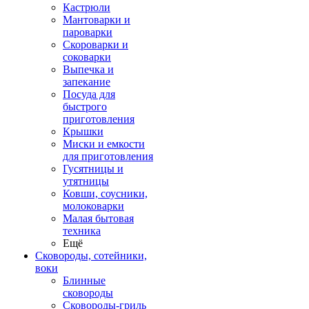
Кастрюли
Мантоварки и
пароварки
Скороварки и
соковарки
Выпечка и
запекание
Посуда для
быстрого
приготовления
Крышки
Миски и емкости
для приготовления
Гусятницы и
утятницы
Ковши, соусники,
молоковарки
Малая бытовая
техника
Ещё
Сковороды, сотейники,
воки
Блинные
сковороды
Сковороды-гриль