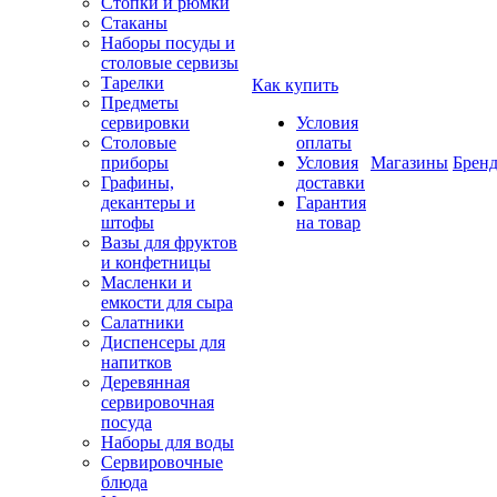
Стопки и рюмки
Стаканы
Наборы посуды и
столовые сервизы
Тарелки
Как купить
Предметы
сервировки
Условия
Столовые
оплаты
приборы
Условия
Магазины
Брен
Графины,
доставки
декантеры и
Гарантия
штофы
на товар
Вазы для фруктов
и конфетницы
Масленки и
емкости для сыра
Салатники
Диспенсеры для
напитков
Деревянная
сервировочная
посуда
Наборы для воды
Сервировочные
блюда