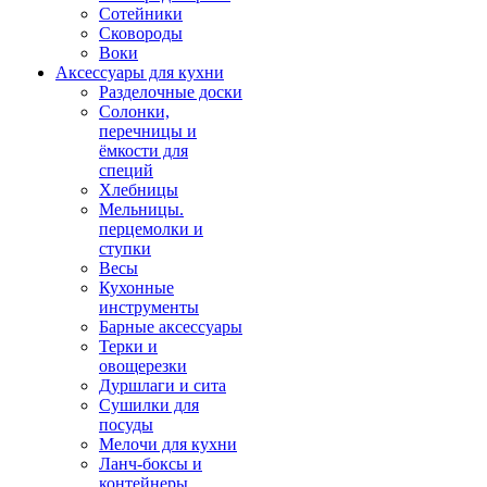
Сотейники
Сковороды
Воки
Аксессуары для кухни
Разделочные доски
Солонки,
перечницы и
ёмкости для
специй
Хлебницы
Мельницы.
перцемолки и
ступки
Весы
Кухонные
инструменты
Барные аксессуары
Терки и
овощерезки
Дуршлаги и сита
Сушилки для
посуды
Мелочи для кухни
Ланч-боксы и
контейнеры