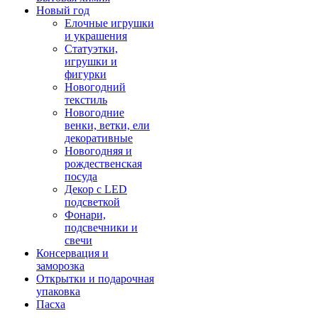
Новый год
Елочные игрушки
и украшения
Статуэтки,
игрушки и
фигурки
Новогодний
текстиль
Новогодние
венки, ветки, ели
декоративные
Новогодняя и
рождественская
посуда
Декор с LED
подсветкой
Фонари,
подсвечники и
свечи
Консервация и
заморозка
Открытки и подарочная
упаковка
Пасха