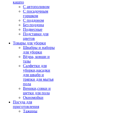
кашпо
С автополивом
С посадочным
горшком
С поддоном
Без поддона
Подвесные
Подставки для
цветов
Товары для уборки
Швабры и наборы
для уборки
Вёдра, ковши и
тазы
Салфетки для
уборки,насадки
для швабр и
тряпки для мытья
пола
Веники,совки и
щетки для пола
Окномойки
Посуда для
приготовления
Тажины