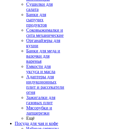
Сушилки для
салата
Банки для
сыпучих
продуктов
Соковыжималки и
сита механические
Органайзеры для
кухни
Банки для меда и
вазочки для
варенья
Емкости для
уксуса и масла
Адаптеры для
индукционных
плит и рассекатели
огня
Зажигалки для
газовых плит
Мясорубки и
лапшерезки
Ещё
Посуда для чая и кофе
Чайные сервизы