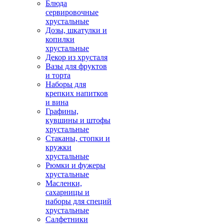
Блюда
сервировочные
хрустальные
Дозы, шкатулки и
копилки
хрустальные
Декор из хрусталя
Вазы для фруктов
и торта
Наборы для
крепких напитков
и вина
Графины,
кувшины и штофы
хрустальные
Стаканы, стопки и
кружки
хрустальные
Рюмки и фужеры
хрустальные
Масленки,
сахарницы и
наборы для специй
хрустальные
Салфетники