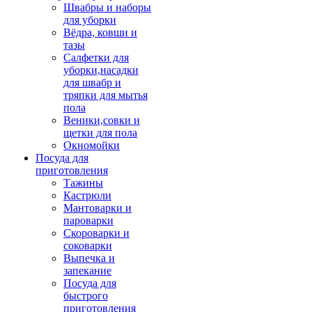
Швабры и наборы
для уборки
Вёдра, ковши и
тазы
Салфетки для
уборки,насадки
для швабр и
тряпки для мытья
пола
Веники,совки и
щетки для пола
Окномойки
Посуда для
приготовления
Тажины
Кастрюли
Мантоварки и
пароварки
Скороварки и
соковарки
Выпечка и
запекание
Посуда для
быстрого
приготовления