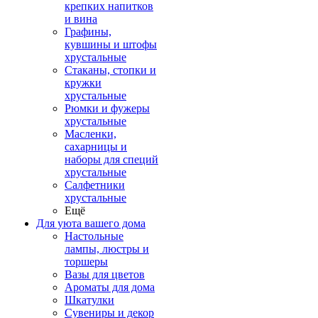
крепких напитков
и вина
Графины,
кувшины и штофы
хрустальные
Стаканы, стопки и
кружки
хрустальные
Рюмки и фужеры
хрустальные
Масленки,
сахарницы и
наборы для специй
хрустальные
Салфетники
хрустальные
Ещё
Для уюта вашего дома
Настольные
лампы, люстры и
торшеры
Вазы для цветов
Ароматы для дома
Шкатулки
Сувениры и декор