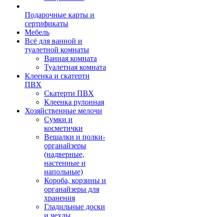
Подарочные карты и
сертификаты
Мебель
Всё для ванной и
туалетной комнаты
Ванная комната
Туалетная комната
Клеенка и скатерти
ПВХ
Скатерти ПВХ
Клеенка рулонная
Хозяйственные мелочи
Сумки и
косметички
Вешалки и полки-
органайзеры
(надверные,
настенные и
напольные)
Короба, корзины и
органайзеры для
хранения
Гладильные доски
и чехлы