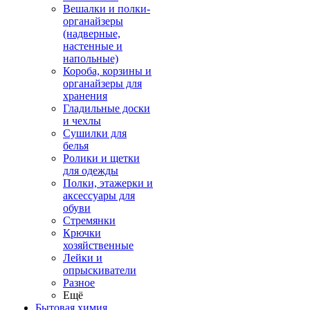
Вешалки и полки-
органайзеры
(надверные,
настенные и
напольные)
Короба, корзины и
органайзеры для
хранения
Гладильные доски
и чехлы
Сушилки для
белья
Ролики и щетки
для одежды
Полки, этажерки и
аксессуары для
обуви
Стремянки
Крючки
хозяйственные
Лейки и
опрыскиватели
Разное
Ещё
Бытовая химия