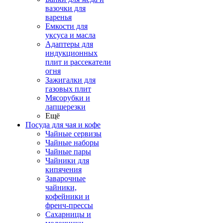
вазочки для
варенья
Емкости для
уксуса и масла
Адаптеры для
индукционных
плит и рассекатели
огня
Зажигалки для
газовых плит
Мясорубки и
лапшерезки
Ещё
Посуда для чая и кофе
Чайные сервизы
Чайные наборы
Чайные пары
Чайники для
кипячения
Заварочные
чайники,
кофейники и
френч-прессы
Сахарницы и