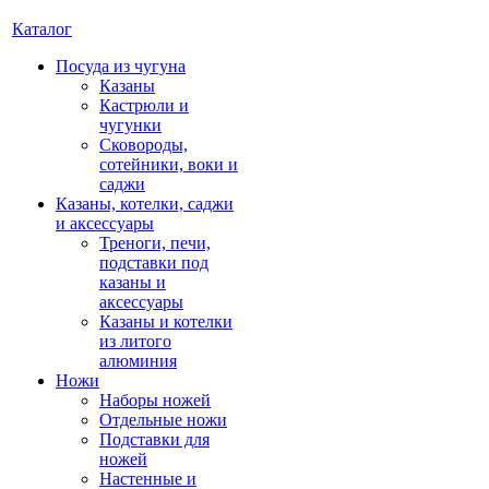
Каталог
Посуда из чугуна
Казаны
Кастрюли и
чугунки
Сковороды,
сотейники, воки и
саджи
Казаны, котелки, саджи
и аксессуары
Треноги, печи,
подставки под
казаны и
аксессуары
Казаны и котелки
из литого
алюминия
Ножи
Наборы ножей
Отдельные ножи
Подставки для
ножей
Настенные и