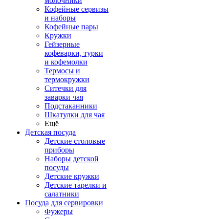
молочники
Кофейные сервизы
и наборы
Кофейные пары
Кружки
Гейзерные
кофеварки, турки
и кофемолки
Термосы и
термокружки
Ситечки для
заварки чая
Подстаканники
Шкатулки для чая
Ещё
Детская посуда
Детские столовые
приборы
Наборы детской
посуды
Детские кружки
Детские тарелки и
салатники
Посуда для сервировки
Фужеры