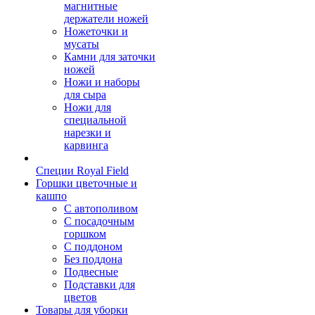
магнитные
держатели ножей
Ножеточки и
мусаты
Камни для заточки
ножей
Ножи и наборы
для сыра
Ножи для
специальной
нарезки и
карвинга
Специи Royal Field
Горшки цветочные и
кашпо
С автополивом
С посадочным
горшком
С поддоном
Без поддона
Подвесные
Подставки для
цветов
Товары для уборки