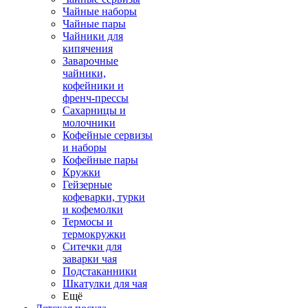
Чайные наборы
Чайные пары
Чайники для
кипячения
Заварочные
чайники,
кофейники и
френч-прессы
Сахарницы и
молочники
Кофейные сервизы
и наборы
Кофейные пары
Кружки
Гейзерные
кофеварки, турки
и кофемолки
Термосы и
термокружки
Ситечки для
заварки чая
Подстаканники
Шкатулки для чая
Ещё