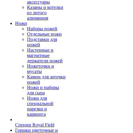
аксессуары
Казаны и котелки
из литого
алюминия
Ножи
Наборы ножей
Отдельные ножи
Подставки для
ножей
Настенные и
магнитные
держатели ножей
Ножеточки и
мусаты
Камни для заточки
ножей
Ножи и наборы
для сыра
Ножи для
специальной
нарезки и
карвинга
Специи Royal Field
Горшки цветочные и