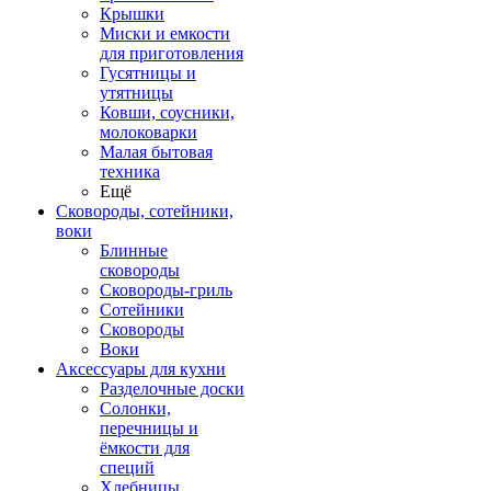
Крышки
Миски и емкости
для приготовления
Гусятницы и
утятницы
Ковши, соусники,
молоковарки
Малая бытовая
техника
Ещё
Сковороды, сотейники,
воки
Блинные
сковороды
Сковороды-гриль
Сотейники
Сковороды
Воки
Аксессуары для кухни
Разделочные доски
Солонки,
перечницы и
ёмкости для
специй
Хлебницы