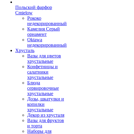
Польский фарфор
Сmielow
Рококо
недекорированный
Камелия Серый
орнамент
Oktawa
недекорированный
Хрусталь
Вазы для цветов
хрустальные
Конфетницы и
салатники
хрустальные
Блюда
сервировочные
хрустальные
Дозы, шкатулки и
копилки
хрустальные
Декор из хрусталя
Вазы для фруктов
и торта
Наборы для