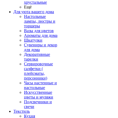
хрустальные
Ещё
Для уюта вашего дома
Настольные
лампы, люстры и
торшеры
Вазы для цветов
Ароматы для дома
Шкатулки
Сувениры и декор
для дома
Декоративные
тарелки
Сервировочные
салфетки (
плейсматы,
персонники)
Часы настенные и
настольные
Искусственные
цветы и муляжи
Подсвечники и
свечи
Текстиль
Кухня