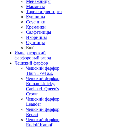
Менажницы
Мармиты
Тарелки для торта
Кувшины
Соусники
Креманки
Салфетницы
Икорницы
Супницы
Ещё
Императорский
фарфоровый завод
Чешский фарфор
Чешский фарфор
Thun 1794 a.s.
Чешский фарфор
Roman Lidicky,
Carlsbad, Queen's
Crown
Чешский фарфор
Leander
Чешский фарфор
Repast
Чешский фарфор
Rudolf Kampf