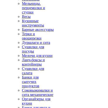
Мельницы.
перцемолки и
ступки
Весы
Кухонные
инструменты
Барные аксессуары
Терки и
овощерезки
Дуршлаги и сита
Сушилки для
посуды
Мелочи для кухни
Ланч-боксы и
контейнеры
Сушилки для
салата
Банки для
сыпучих
продуктов
Соковыжималки и
сита механические
Органайзеры для
кухни
Банки для меда и