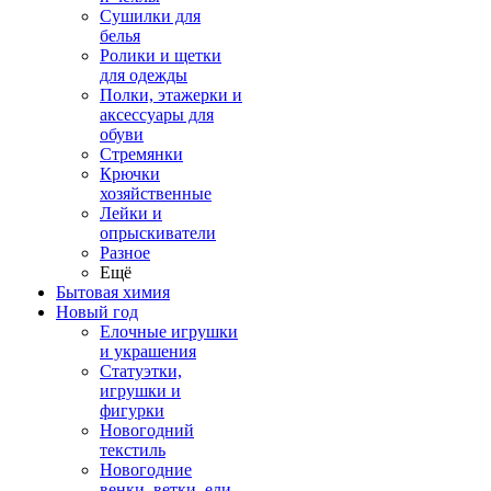
Сушилки для
белья
Ролики и щетки
для одежды
Полки, этажерки и
аксессуары для
обуви
Стремянки
Крючки
хозяйственные
Лейки и
опрыскиватели
Разное
Ещё
Бытовая химия
Новый год
Елочные игрушки
и украшения
Статуэтки,
игрушки и
фигурки
Новогодний
текстиль
Новогодние
венки, ветки, ели