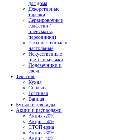
для дома
Декоративные
тарелки
Сервировочные
салфетки (
плейсматы,
персонники)
Часы настенные и
настольные
Искусственные
цветы и муляжи
Подсвечники и
свечи
Текстиль
Кухня
Спальня
Гостиная
Ванная
Бутылки для воды
Акции и распродажи
Акция -20%
Акция -50%
СТОП-цена
Акция -30%
Акция -40%