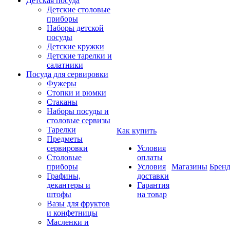
Детская посуда
Детские столовые
приборы
Наборы детской
посуды
Детские кружки
Детские тарелки и
салатники
Посуда для сервировки
Фужеры
Стопки и рюмки
Стаканы
Наборы посуды и
столовые сервизы
Тарелки
Как купить
Предметы
сервировки
Условия
Столовые
оплаты
приборы
Условия
Магазины
Брен
Графины,
доставки
декантеры и
Гарантия
штофы
на товар
Вазы для фруктов
и конфетницы
Масленки и