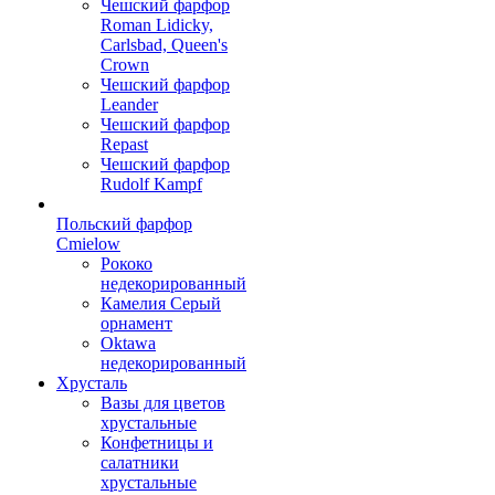
Чешский фарфор
Roman Lidicky,
Carlsbad, Queen's
Crown
Чешский фарфор
Leander
Чешский фарфор
Repast
Чешский фарфор
Rudolf Kampf
Польский фарфор
Сmielow
Рококо
недекорированный
Камелия Серый
орнамент
Oktawa
недекорированный
Хрусталь
Вазы для цветов
хрустальные
Конфетницы и
салатники
хрустальные