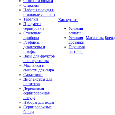
Стопки и рюмки
Стаканы
Наборы посуды и
столовые сервизы
Тарелки
Как купить
Предметы
сервировки
Условия
Столовые
оплаты
приборы
Условия
Магазины
Брен
Графины,
доставки
декантеры и
Гарантия
штофы
на товар
Вазы для фруктов
и конфетницы
Масленки и
емкости для сыра
Салатники
Диспенсеры для
напитков
Деревянная
сервировочная
посуда
Наборы для воды
Сервировочные
блюда