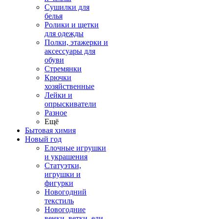
Сушилки для
белья
Ролики и щетки
для одежды
Полки, этажерки и
аксессуары для
обуви
Стремянки
Крючки
хозяйственные
Лейки и
опрыскиватели
Разное
Ещё
Бытовая химия
Новый год
Елочные игрушки
и украшения
Статуэтки,
игрушки и
фигурки
Новогодний
текстиль
Новогодние
венки, ветки, ели