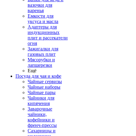
вазочки для
варенья
Емкости для
уксуса и масла
Адаптеры для
индукционных
плит и рассекатели
огня
Зажигалки для
газовых плит
Мясорубки и
лапшерезки
Ещё
Посуда для чая и кофе
Чайные сервизы
Чайные наборы
Чайные пары
Чайники для
кипячения
Заварочные
чайники,
кофейники и
френч-прессы
Сахарницы и