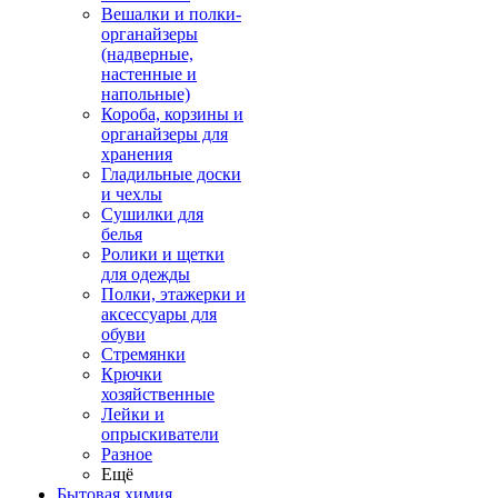
Вешалки и полки-
органайзеры
(надверные,
настенные и
напольные)
Короба, корзины и
органайзеры для
хранения
Гладильные доски
и чехлы
Сушилки для
белья
Ролики и щетки
для одежды
Полки, этажерки и
аксессуары для
обуви
Стремянки
Крючки
хозяйственные
Лейки и
опрыскиватели
Разное
Ещё
Бытовая химия