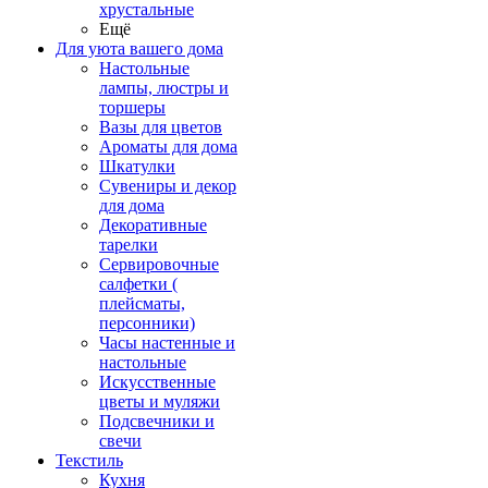
хрустальные
Ещё
Для уюта вашего дома
Настольные
лампы, люстры и
торшеры
Вазы для цветов
Ароматы для дома
Шкатулки
Сувениры и декор
для дома
Декоративные
тарелки
Сервировочные
салфетки (
плейсматы,
персонники)
Часы настенные и
настольные
Искусственные
цветы и муляжи
Подсвечники и
свечи
Текстиль
Кухня