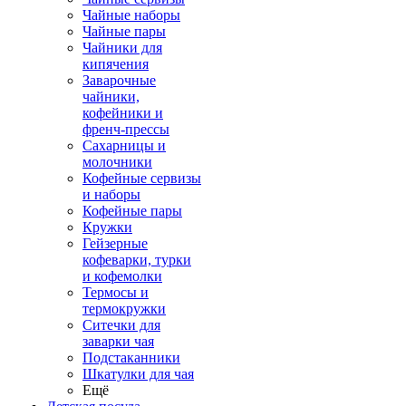
Чайные наборы
Чайные пары
Чайники для
кипячения
Заварочные
чайники,
кофейники и
френч-прессы
Сахарницы и
молочники
Кофейные сервизы
и наборы
Кофейные пары
Кружки
Гейзерные
кофеварки, турки
и кофемолки
Термосы и
термокружки
Ситечки для
заварки чая
Подстаканники
Шкатулки для чая
Ещё