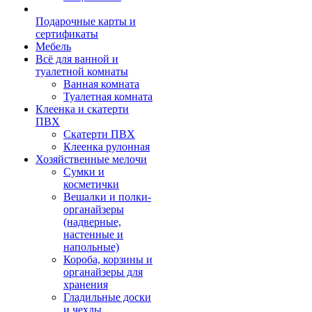
Подарочные карты и
сертификаты
Мебель
Всё для ванной и
туалетной комнаты
Ванная комната
Туалетная комната
Клеенка и скатерти
ПВХ
Скатерти ПВХ
Клеенка рулонная
Хозяйственные мелочи
Сумки и
косметички
Вешалки и полки-
органайзеры
(надверные,
настенные и
напольные)
Короба, корзины и
органайзеры для
хранения
Гладильные доски
и чехлы