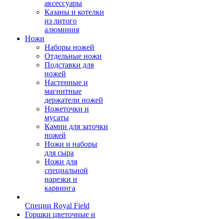
аксессуары
Казаны и котелки
из литого
алюминия
Ножи
Наборы ножей
Отдельные ножи
Подставки для
ножей
Настенные и
магнитные
держатели ножей
Ножеточки и
мусаты
Камни для заточки
ножей
Ножи и наборы
для сыра
Ножи для
специальной
нарезки и
карвинга
Специи Royal Field
Горшки цветочные и