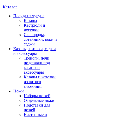
Каталог
Посуда из чугуна
Казаны
Кастрюли и
чугунки
Сковороды,
сотейники, воки и
саджи
Казаны, котелки, саджи
и аксессуары
Треноги, печи,
подставки под
казаны и
аксессуары
Казаны и котелки
из литого
алюминия
Ножи
Наборы ножей
Отдельные ножи
Подставки для
ножей
Настенные и