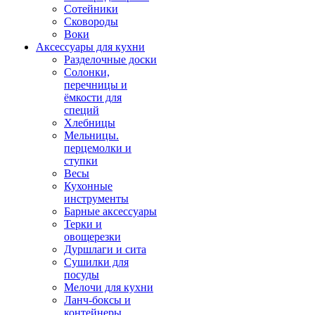
Сотейники
Сковороды
Воки
Аксессуары для кухни
Разделочные доски
Солонки,
перечницы и
ёмкости для
специй
Хлебницы
Мельницы.
перцемолки и
ступки
Весы
Кухонные
инструменты
Барные аксессуары
Терки и
овощерезки
Дуршлаги и сита
Сушилки для
посуды
Мелочи для кухни
Ланч-боксы и
контейнеры