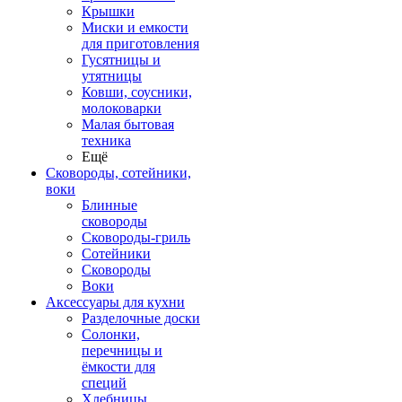
Крышки
Миски и емкости
для приготовления
Гусятницы и
утятницы
Ковши, соусники,
молоковарки
Малая бытовая
техника
Ещё
Сковороды, сотейники,
воки
Блинные
сковороды
Сковороды-гриль
Сотейники
Сковороды
Воки
Аксессуары для кухни
Разделочные доски
Солонки,
перечницы и
ёмкости для
специй
Хлебницы