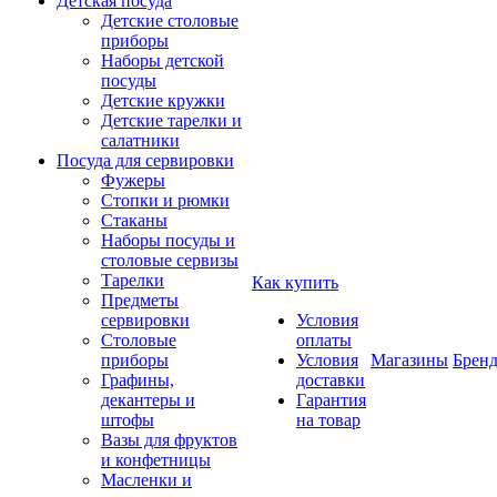
Детская посуда
Детские столовые
приборы
Наборы детской
посуды
Детские кружки
Детские тарелки и
салатники
Посуда для сервировки
Фужеры
Стопки и рюмки
Стаканы
Наборы посуды и
столовые сервизы
Тарелки
Как купить
Предметы
сервировки
Условия
Столовые
оплаты
приборы
Условия
Магазины
Брен
Графины,
доставки
декантеры и
Гарантия
штофы
на товар
Вазы для фруктов
и конфетницы
Масленки и