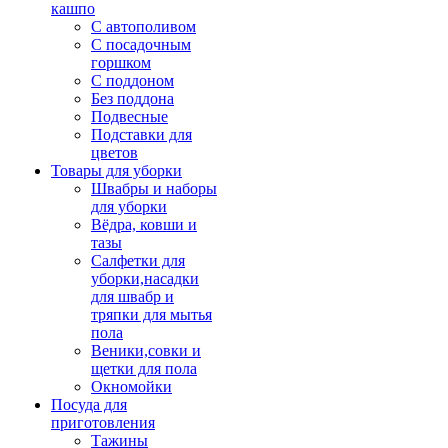
кашпо
С автополивом
С посадочным
горшком
С поддоном
Без поддона
Подвесные
Подставки для
цветов
Товары для уборки
Швабры и наборы
для уборки
Вёдра, ковши и
тазы
Салфетки для
уборки,насадки
для швабр и
тряпки для мытья
пола
Веники,совки и
щетки для пола
Окномойки
Посуда для
приготовления
Тажины