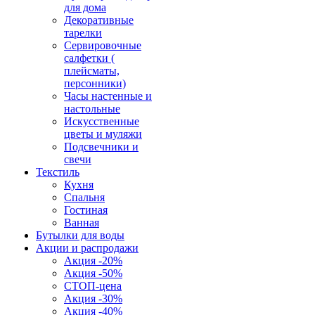
для дома
Декоративные
тарелки
Сервировочные
салфетки (
плейсматы,
персонники)
Часы настенные и
настольные
Искусственные
цветы и муляжи
Подсвечники и
свечи
Текстиль
Кухня
Спальня
Гостиная
Ванная
Бутылки для воды
Акции и распродажи
Акция -20%
Акция -50%
СТОП-цена
Акция -30%
Акция -40%