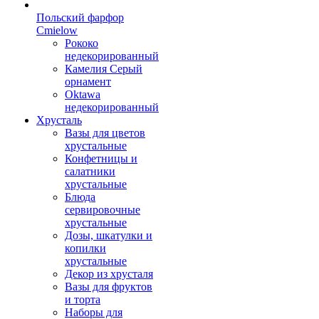
Польский фарфор
Сmielow
Рококо
недекорированный
Камелия Серый
орнамент
Oktawa
недекорированный
Хрусталь
Вазы для цветов
хрустальные
Конфетницы и
салатники
хрустальные
Блюда
сервировочные
хрустальные
Дозы, шкатулки и
копилки
хрустальные
Декор из хрусталя
Вазы для фруктов
и торта
Наборы для