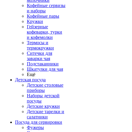
молочники
Кофейные сервизы
и наборы
Кофейные пары
Кружки
Гейзерные
кофеварки, турки
и кофемолки
Термосы и
термокружки
Ситечки для
заварки чая
Подстаканники
Шкатулки для чая
Ещё
Детская посуда
Детские столовые
приборы
Наборы детской
посуды
Детские кружки
Детские тарелки и
салатники
Посуда для сервировки
Фужеры