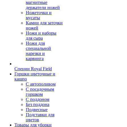
магнитные
держатели ножей
Ножеточки и
мусаты
Камни для заточки
ножей
Ножи и наборы
для сыра
Ножи для
специальной
нарезки и
карвинга
Специи Royal Field
Горшки цветочные и
кашпо
С автополивом
С посадочным
горшком
С поддоном
Без поддона
Подвесные
Подставки для
цветов
Товары для уборки