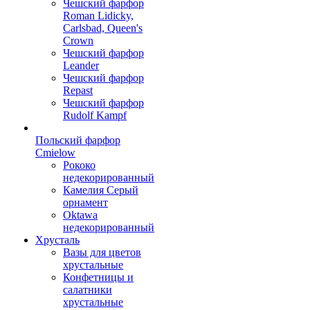
Чешский фарфор
Roman Lidicky,
Carlsbad, Queen's
Crown
Чешский фарфор
Leander
Чешский фарфор
Repast
Чешский фарфор
Rudolf Kampf
Польский фарфор
Сmielow
Рококо
недекорированный
Камелия Серый
орнамент
Oktawa
недекорированный
Хрусталь
Вазы для цветов
хрустальные
Конфетницы и
салатники
хрустальные