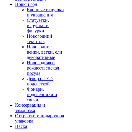
Новый год
Елочные игрушки
и украшения
Статуэтки,
игрушки и
фигурки
Новогодний
текстиль
Новогодние
венки, ветки, ели
декоративные
Новогодняя и
рождественская
посуда
Декор с LED
подсветкой
Фонари,
подсвечники и
свечи
Консервация и
заморозка
Открытки и подарочная
упаковка
Пасха