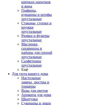
крепких напитков
и вина
Графины,
кувшины и штофы
хрустальные
Стаканы, стопки и
кружки
хрустальные
Рюмки и фужеры
хрустальные
Масленки,
сахарницы и
наборы для специй
хрустальные
Салфетники
хрустальные
Ещё
Для уюта вашего дома
Настольные
лампы, люстры и
торшеры
Вазы для цветов
Ароматы для дома
Шкатулки
Сувениры и декор