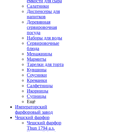
емкости для сыра
Салатники
Диспенсеры для
напитков
Деревянная
сервировочная
посуда
Наборы для воды
Сервировочные
блюда
Менажницы
Мармиты
Тарелки для торта
Кувшины
Соусники
Креманки
Салфетницы
Икорницы
Супницы
Ещё
Императорский
фарфоровый завод
Чешский фарфор
Чешский фарфор
Thun 1794 a.s.