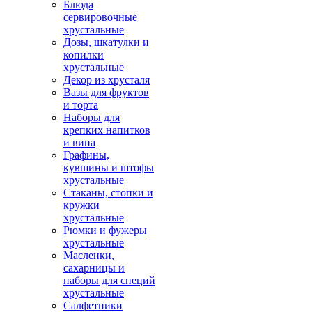
Блюда
сервировочные
хрустальные
Дозы, шкатулки и
копилки
хрустальные
Декор из хрусталя
Вазы для фруктов
и торта
Наборы для
крепких напитков
и вина
Графины,
кувшины и штофы
хрустальные
Стаканы, стопки и
кружки
хрустальные
Рюмки и фужеры
хрустальные
Масленки,
сахарницы и
наборы для специй
хрустальные
Салфетники