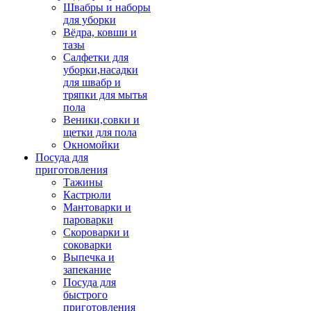
Швабры и наборы
для уборки
Вёдра, ковши и
тазы
Салфетки для
уборки,насадки
для швабр и
тряпки для мытья
пола
Веники,совки и
щетки для пола
Окномойки
Посуда для
приготовления
Тажины
Кастрюли
Мантоварки и
пароварки
Скороварки и
соковарки
Выпечка и
запекание
Посуда для
быстрого
приготовления