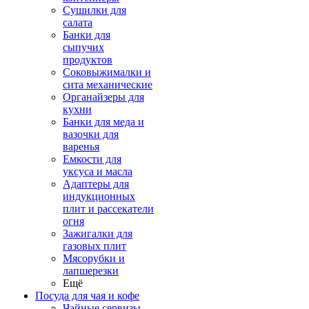
Сушилки для
салата
Банки для
сыпучих
продуктов
Соковыжималки и
сита механические
Органайзеры для
кухни
Банки для меда и
вазочки для
варенья
Емкости для
уксуса и масла
Адаптеры для
индукционных
плит и рассекатели
огня
Зажигалки для
газовых плит
Мясорубки и
лапшерезки
Ещё
Посуда для чая и кофе
Чайные сервизы