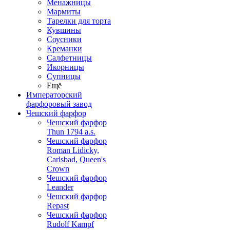
Менажницы
Мармиты
Тарелки для торта
Кувшины
Соусники
Креманки
Салфетницы
Икорницы
Супницы
Ещё
Императорский
фарфоровый завод
Чешский фарфор
Чешский фарфор
Thun 1794 a.s.
Чешский фарфор
Roman Lidicky,
Carlsbad, Queen's
Crown
Чешский фарфор
Leander
Чешский фарфор
Repast
Чешский фарфор
Rudolf Kampf