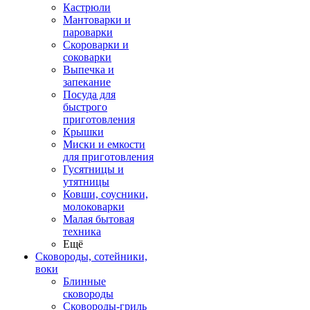
Кастрюли
Мантоварки и
пароварки
Скороварки и
соковарки
Выпечка и
запекание
Посуда для
быстрого
приготовления
Крышки
Миски и емкости
для приготовления
Гусятницы и
утятницы
Ковши, соусники,
молоковарки
Малая бытовая
техника
Ещё
Сковороды, сотейники,
воки
Блинные
сковороды
Сковороды-гриль