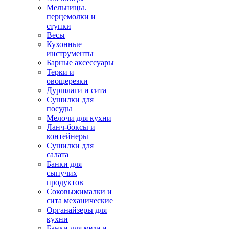
Мельницы.
перцемолки и
ступки
Весы
Кухонные
инструменты
Барные аксессуары
Терки и
овощерезки
Дуршлаги и сита
Сушилки для
посуды
Мелочи для кухни
Ланч-боксы и
контейнеры
Сушилки для
салата
Банки для
сыпучих
продуктов
Соковыжималки и
сита механические
Органайзеры для
кухни
Банки для меда и