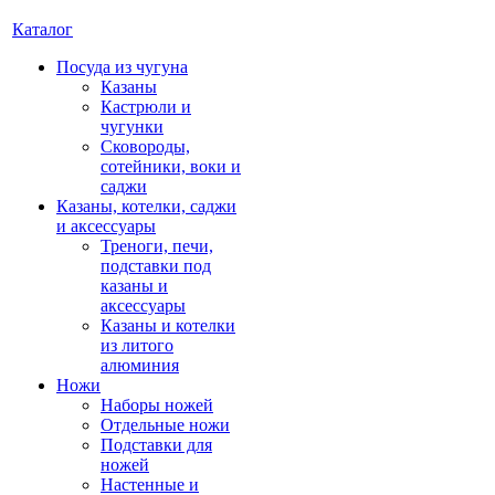
Каталог
Посуда из чугуна
Казаны
Кастрюли и
чугунки
Сковороды,
сотейники, воки и
саджи
Казаны, котелки, саджи
и аксессуары
Треноги, печи,
подставки под
казаны и
аксессуары
Казаны и котелки
из литого
алюминия
Ножи
Наборы ножей
Отдельные ножи
Подставки для
ножей
Настенные и