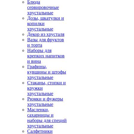
Блюда
сервировочные
хрустальные
Дозы, шкатулки и
копилки
хрустальные
Декор из хрусталя
Вазы для фруктов
и торта
Наборы для
крепких напитков
и вина
Графины,
кувшины и штофы
хрустальные
Стаканы, стопки и
кружки
хрустальные
Рюмки и фужеры
хрустальные
Масленки,
сахарницы и
наборы для специй
хрустальные
Салфетники