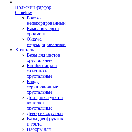
Польский фарфор
Сmielow
Рококо
недекорированный
Камелия Серый
орнамент
Oktawa
недекорированный
Хрусталь
Вазы для цветов
хрустальные
Конфетницы и
салатники
хрустальные
Блюда
сервировочные
хрустальные
Дозы, шкатулки и
копилки
хрустальные
Декор из хрусталя
Вазы для фруктов
и торта
Наборы для