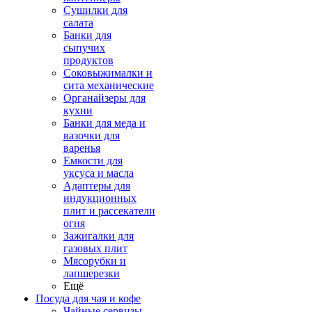
Сушилки для
салата
Банки для
сыпучих
продуктов
Соковыжималки и
сита механические
Органайзеры для
кухни
Банки для меда и
вазочки для
варенья
Емкости для
уксуса и масла
Адаптеры для
индукционных
плит и рассекатели
огня
Зажигалки для
газовых плит
Мясорубки и
лапшерезки
Ещё
Посуда для чая и кофе
Чайные сервизы