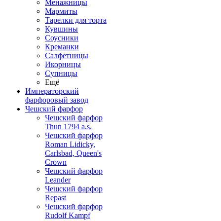
Менажницы
Мармиты
Тарелки для торта
Кувшины
Соусники
Креманки
Салфетницы
Икорницы
Супницы
Ещё
Императорский
фарфоровый завод
Чешский фарфор
Чешский фарфор
Thun 1794 a.s.
Чешский фарфор
Roman Lidicky,
Carlsbad, Queen's
Crown
Чешский фарфор
Leander
Чешский фарфор
Repast
Чешский фарфор
Rudolf Kampf