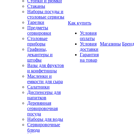
Стопки и рюмки
Стаканы
Наборы посуды и
столовые сервизы
Тарелки
Как купить
Предметы
сервировки
Условия
Столовые
оплаты
приборы
Условия
Магазины
Брен
Графины,
доставки
декантеры и
Гарантия
штофы
на товар
Вазы для фруктов
и конфетницы
Масленки и
емкости для сыра
Салатники
Диспенсеры для
напитков
Деревянная
сервировочная
посуда
Наборы для воды
Сервировочные
блюда