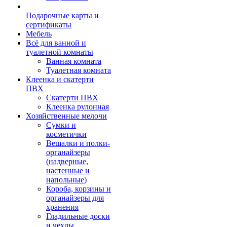
Подарочные карты и
сертификаты
Мебель
Всё для ванной и
туалетной комнаты
Ванная комната
Туалетная комната
Клеенка и скатерти
ПВХ
Скатерти ПВХ
Клеенка рулонная
Хозяйственные мелочи
Сумки и
косметички
Вешалки и полки-
органайзеры
(надверные,
настенные и
напольные)
Короба, корзины и
органайзеры для
хранения
Гладильные доски
и чехлы