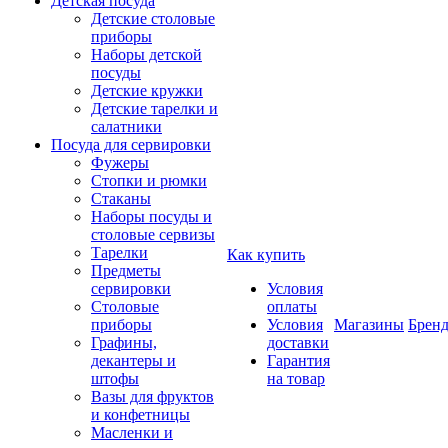
Детская посуда
Детские столовые
приборы
Наборы детской
посуды
Детские кружки
Детские тарелки и
салатники
Посуда для сервировки
Фужеры
Стопки и рюмки
Стаканы
Наборы посуды и
столовые сервизы
Тарелки
Как купить
Предметы
сервировки
Условия
Столовые
оплаты
приборы
Условия
Магазины
Брен
Графины,
доставки
декантеры и
Гарантия
штофы
на товар
Вазы для фруктов
и конфетницы
Масленки и