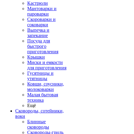
Кастрюли
Мантоварки и
пароварки
Скороварки и
соковарки
Выпечка и
запекание
Посуда для
быстрого
приготовления
Крышки
Миски и емкости
для приготовления
Гусятницы и
утятницы
Ковши, соусники,
молоковарки
Малая бытовая
техника
Ещё
Сковороды, сотейники,
воки
Блинные
сковороды
Сковороды-гриль