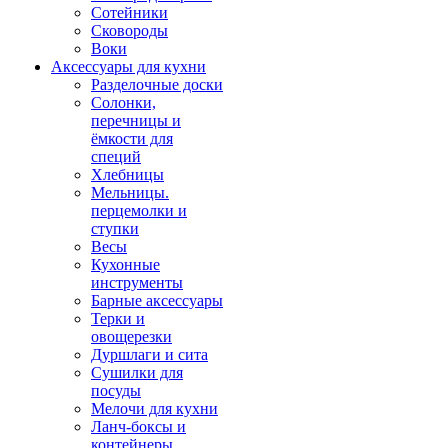
Сотейники
Сковороды
Воки
Аксессуары для кухни
Разделочные доски
Солонки,
перечницы и
ёмкости для
специй
Хлебницы
Мельницы.
перцемолки и
ступки
Весы
Кухонные
инструменты
Барные аксессуары
Терки и
овощерезки
Дуршлаги и сита
Сушилки для
посуды
Мелочи для кухни
Ланч-боксы и
контейнеры