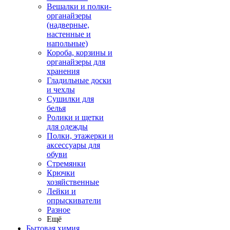
Вешалки и полки-
органайзеры
(надверные,
настенные и
напольные)
Короба, корзины и
органайзеры для
хранения
Гладильные доски
и чехлы
Сушилки для
белья
Ролики и щетки
для одежды
Полки, этажерки и
аксессуары для
обуви
Стремянки
Крючки
хозяйственные
Лейки и
опрыскиватели
Разное
Ещё
Бытовая химия