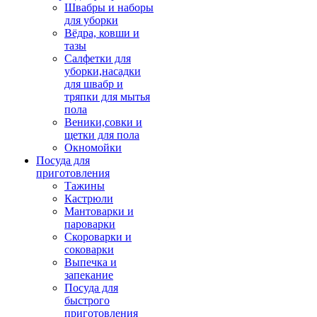
Швабры и наборы
для уборки
Вёдра, ковши и
тазы
Салфетки для
уборки,насадки
для швабр и
тряпки для мытья
пола
Веники,совки и
щетки для пола
Окномойки
Посуда для
приготовления
Тажины
Кастрюли
Мантоварки и
пароварки
Скороварки и
соковарки
Выпечка и
запекание
Посуда для
быстрого
приготовления