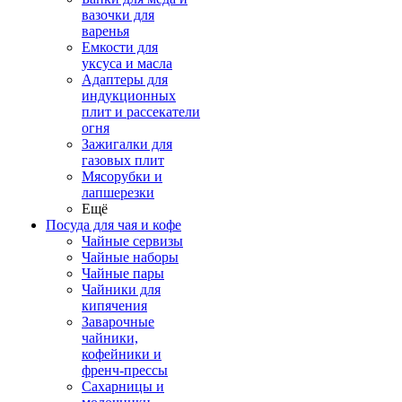
вазочки для
варенья
Емкости для
уксуса и масла
Адаптеры для
индукционных
плит и рассекатели
огня
Зажигалки для
газовых плит
Мясорубки и
лапшерезки
Ещё
Посуда для чая и кофе
Чайные сервизы
Чайные наборы
Чайные пары
Чайники для
кипячения
Заварочные
чайники,
кофейники и
френч-прессы
Сахарницы и