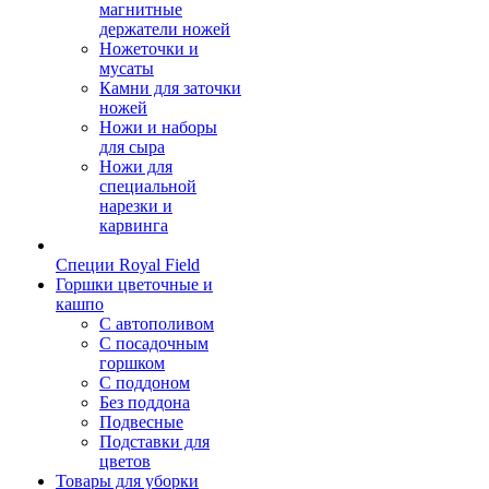
магнитные
держатели ножей
Ножеточки и
мусаты
Камни для заточки
ножей
Ножи и наборы
для сыра
Ножи для
специальной
нарезки и
карвинга
Специи Royal Field
Горшки цветочные и
кашпо
С автополивом
С посадочным
горшком
С поддоном
Без поддона
Подвесные
Подставки для
цветов
Товары для уборки