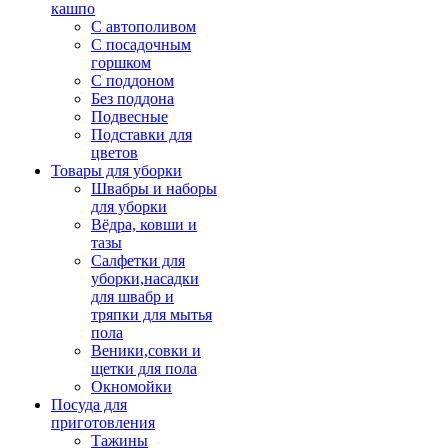
кашпо
С автополивом
С посадочным
горшком
С поддоном
Без поддона
Подвесные
Подставки для
цветов
Товары для уборки
Швабры и наборы
для уборки
Вёдра, ковши и
тазы
Салфетки для
уборки,насадки
для швабр и
тряпки для мытья
пола
Веники,совки и
щетки для пола
Окномойки
Посуда для
приготовления
Тажины