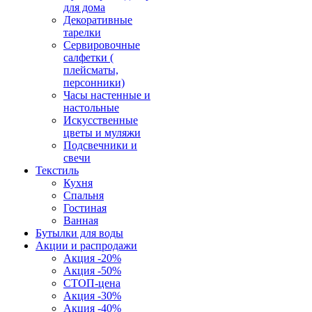
для дома
Декоративные
тарелки
Сервировочные
салфетки (
плейсматы,
персонники)
Часы настенные и
настольные
Искусственные
цветы и муляжи
Подсвечники и
свечи
Текстиль
Кухня
Спальня
Гостиная
Ванная
Бутылки для воды
Акции и распродажи
Акция -20%
Акция -50%
СТОП-цена
Акция -30%
Акция -40%