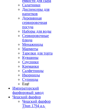
емкости для сыра
Салатники
Диспенсеры для
напитков
Деревянная
сервировочная
посуда
Наборы для воды
Сервировочные
блюда
Менажницы
Мармиты
Тарелки для торта
Кувшины
Соусники
Креманки
Салфетницы
Икорницы
Супницы
Ещё
Императорский
фарфоровый завод
Чешский фарфор
Чешский фарфор
Thun 1794 a.s.