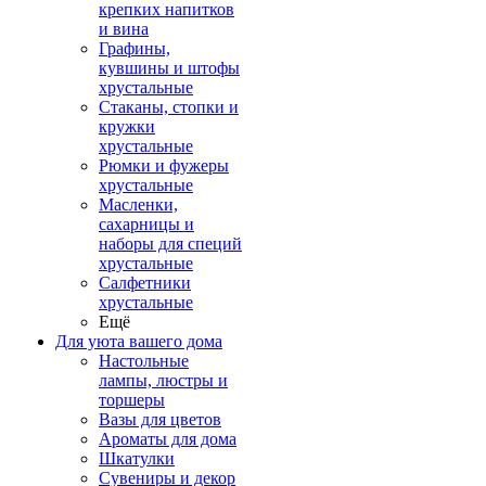
крепких напитков
и вина
Графины,
кувшины и штофы
хрустальные
Стаканы, стопки и
кружки
хрустальные
Рюмки и фужеры
хрустальные
Масленки,
сахарницы и
наборы для специй
хрустальные
Салфетники
хрустальные
Ещё
Для уюта вашего дома
Настольные
лампы, люстры и
торшеры
Вазы для цветов
Ароматы для дома
Шкатулки
Сувениры и декор