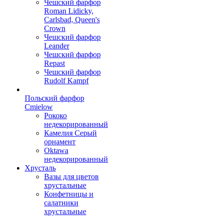
Чешский фарфор
Roman Lidicky,
Carlsbad, Queen's
Crown
Чешский фарфор
Leander
Чешский фарфор
Repast
Чешский фарфор
Rudolf Kampf
Польский фарфор
Сmielow
Рококо
недекорированный
Камелия Серый
орнамент
Oktawa
недекорированный
Хрусталь
Вазы для цветов
хрустальные
Конфетницы и
салатники
хрустальные