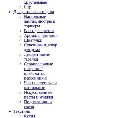
хрустальные
Ещё
Для уюта вашего дома
Настольные
лампы, люстры и
торшеры
Вазы для цветов
Ароматы для дома
Шкатулки
Сувениры и декор
для дома
Декоративные
тарелки
Сервировочные
салфетки (
плейсматы,
персонники)
Часы настенные и
настольные
Искусственные
цветы и муляжи
Подсвечники и
свечи
Текстиль
Кухня