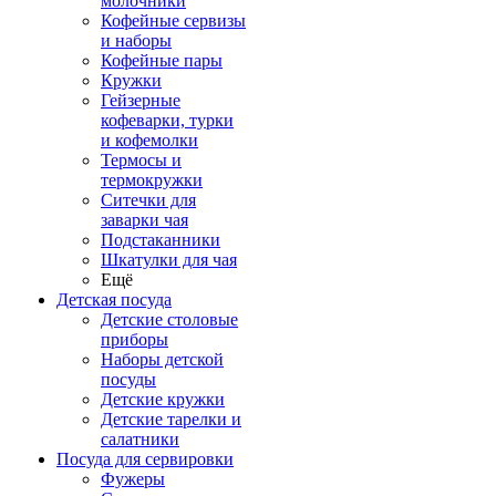
молочники
Кофейные сервизы
и наборы
Кофейные пары
Кружки
Гейзерные
кофеварки, турки
и кофемолки
Термосы и
термокружки
Ситечки для
заварки чая
Подстаканники
Шкатулки для чая
Ещё
Детская посуда
Детские столовые
приборы
Наборы детской
посуды
Детские кружки
Детские тарелки и
салатники
Посуда для сервировки
Фужеры