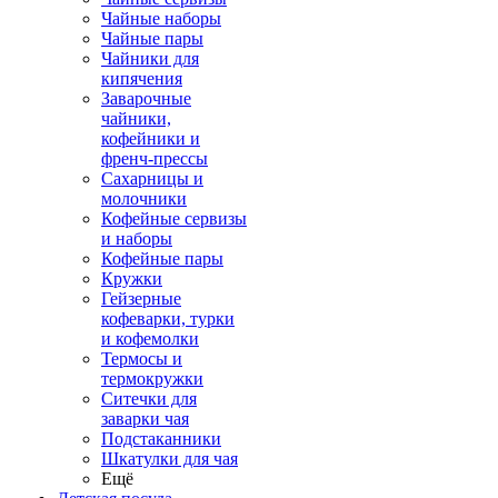
Чайные наборы
Чайные пары
Чайники для
кипячения
Заварочные
чайники,
кофейники и
френч-прессы
Сахарницы и
молочники
Кофейные сервизы
и наборы
Кофейные пары
Кружки
Гейзерные
кофеварки, турки
и кофемолки
Термосы и
термокружки
Ситечки для
заварки чая
Подстаканники
Шкатулки для чая
Ещё