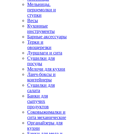
Мельницы.
перцемолки и
ступки
Весы
Кухонные
инструменты
Барные аксессуары
Терки и
овощерезки
Дуршлаги и сита
Сушилки для
посуды
Мелочи для кухни
Ланч-боксы и
контейнеры
Сушилки для
салата
Банки для
сыпучих
продуктов
Соковыжималки и
сита механические
Органайзеры для
кухни
Банки для меда и