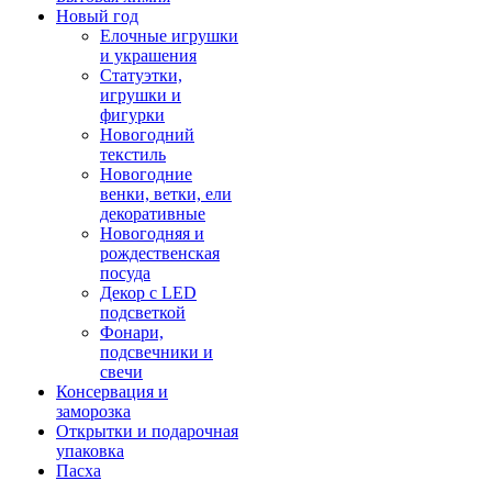
Новый год
Елочные игрушки
и украшения
Статуэтки,
игрушки и
фигурки
Новогодний
текстиль
Новогодние
венки, ветки, ели
декоративные
Новогодняя и
рождественская
посуда
Декор с LED
подсветкой
Фонари,
подсвечники и
свечи
Консервация и
заморозка
Открытки и подарочная
упаковка
Пасха