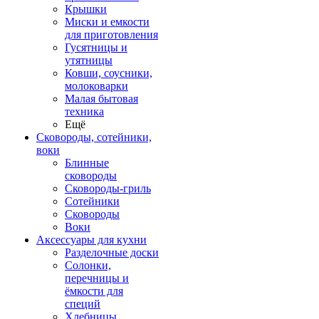
Крышки
Миски и емкости
для приготовления
Гусятницы и
утятницы
Ковши, соусники,
молоковарки
Малая бытовая
техника
Ещё
Сковороды, сотейники,
воки
Блинные
сковороды
Сковороды-гриль
Сотейники
Сковороды
Воки
Аксессуары для кухни
Разделочные доски
Солонки,
перечницы и
ёмкости для
специй
Хлебницы