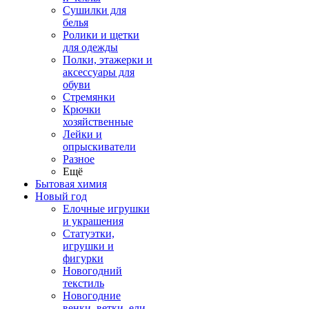
Сушилки для
белья
Ролики и щетки
для одежды
Полки, этажерки и
аксессуары для
обуви
Стремянки
Крючки
хозяйственные
Лейки и
опрыскиватели
Разное
Ещё
Бытовая химия
Новый год
Елочные игрушки
и украшения
Статуэтки,
игрушки и
фигурки
Новогодний
текстиль
Новогодние
венки, ветки, ели