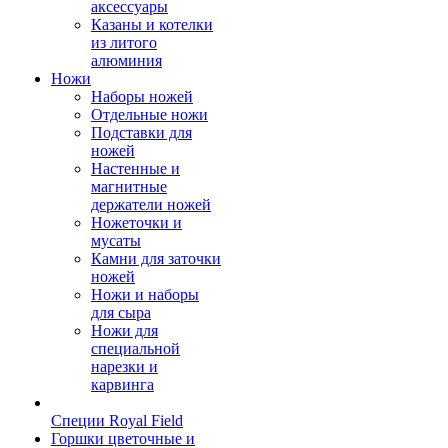
аксессуары
Казаны и котелки
из литого
алюминия
Ножи
Наборы ножей
Отдельные ножи
Подставки для
ножей
Настенные и
магнитные
держатели ножей
Ножеточки и
мусаты
Камни для заточки
ножей
Ножи и наборы
для сыра
Ножи для
специальной
нарезки и
карвинга
Специи Royal Field
Горшки цветочные и