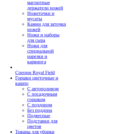
магнитные
держатели ножей
Ножеточки и
мусаты
Камни для заточки
ножей
Ножи и наборы
для сыра
Ножи для
специальной
нарезки и
карвинга
Специи Royal Field
Горшки цветочные и
кашпо
С автополивом
С посадочным
горшком
С поддоном
Без поддона
Подвесные
Подставки для
цветов
Товары для уборки