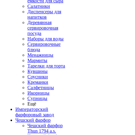
емкости для сыра
Салатники
Диспенсеры для
напитков
Деревянная
сервировочная
посуда
Наборы для воды
Сервировочные
блюда
Менажницы
Мармиты
Тарелки для торта
Кувшины
Соусники
Креманки
Салфетницы
Икорницы
Супницы
Ещё
Императорский
фарфоровый завод
Чешский фарфор
Чешский фарфор
Thun 1794 a.s.