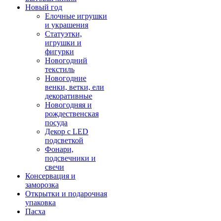
Новый год
Елочные игрушки
и украшения
Статуэтки,
игрушки и
фигурки
Новогодний
текстиль
Новогодние
венки, ветки, ели
декоративные
Новогодняя и
рождественская
посуда
Декор с LED
подсветкой
Фонари,
подсвечники и
свечи
Консервация и
заморозка
Открытки и подарочная
упаковка
Пасха