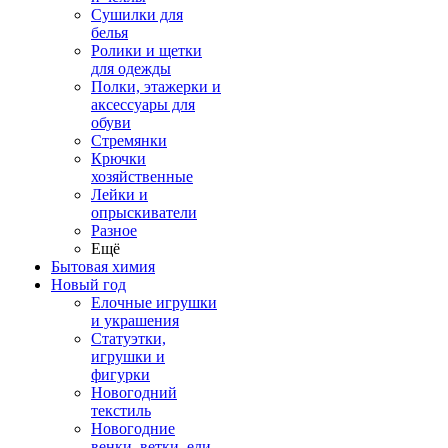
Сушилки для
белья
Ролики и щетки
для одежды
Полки, этажерки и
аксессуары для
обуви
Стремянки
Крючки
хозяйственные
Лейки и
опрыскиватели
Разное
Ещё
Бытовая химия
Новый год
Елочные игрушки
и украшения
Статуэтки,
игрушки и
фигурки
Новогодний
текстиль
Новогодние
венки, ветки, ели