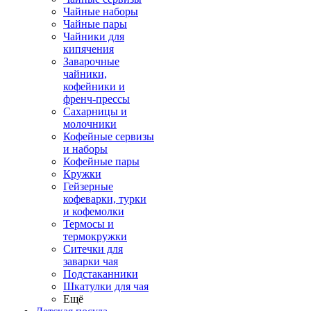
Чайные наборы
Чайные пары
Чайники для
кипячения
Заварочные
чайники,
кофейники и
френч-прессы
Сахарницы и
молочники
Кофейные сервизы
и наборы
Кофейные пары
Кружки
Гейзерные
кофеварки, турки
и кофемолки
Термосы и
термокружки
Ситечки для
заварки чая
Подстаканники
Шкатулки для чая
Ещё