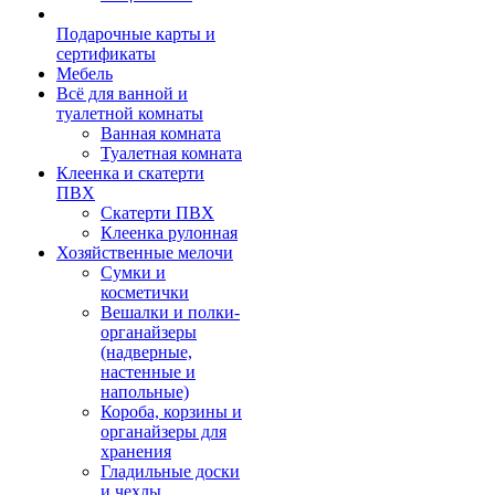
Подарочные карты и
сертификаты
Мебель
Всё для ванной и
туалетной комнаты
Ванная комната
Туалетная комната
Клеенка и скатерти
ПВХ
Скатерти ПВХ
Клеенка рулонная
Хозяйственные мелочи
Сумки и
косметички
Вешалки и полки-
органайзеры
(надверные,
настенные и
напольные)
Короба, корзины и
органайзеры для
хранения
Гладильные доски
и чехлы