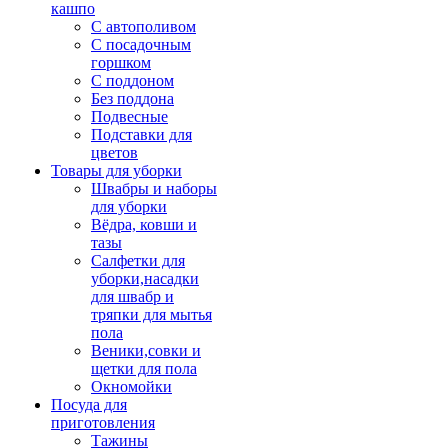
кашпо
С автополивом
С посадочным
горшком
С поддоном
Без поддона
Подвесные
Подставки для
цветов
Товары для уборки
Швабры и наборы
для уборки
Вёдра, ковши и
тазы
Салфетки для
уборки,насадки
для швабр и
тряпки для мытья
пола
Веники,совки и
щетки для пола
Окномойки
Посуда для
приготовления
Тажины