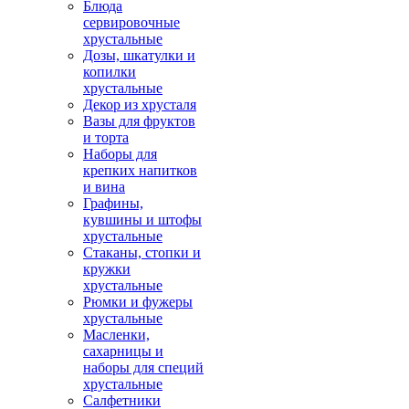
Блюда
сервировочные
хрустальные
Дозы, шкатулки и
копилки
хрустальные
Декор из хрусталя
Вазы для фруктов
и торта
Наборы для
крепких напитков
и вина
Графины,
кувшины и штофы
хрустальные
Стаканы, стопки и
кружки
хрустальные
Рюмки и фужеры
хрустальные
Масленки,
сахарницы и
наборы для специй
хрустальные
Салфетники