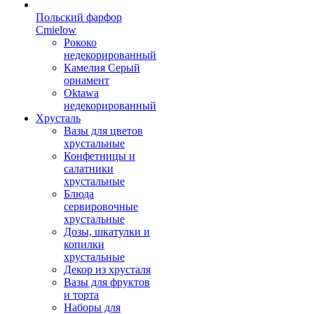
Польский фарфор
Сmielow
Рококо
недекорированный
Камелия Серый
орнамент
Oktawa
недекорированный
Хрусталь
Вазы для цветов
хрустальные
Конфетницы и
салатники
хрустальные
Блюда
сервировочные
хрустальные
Дозы, шкатулки и
копилки
хрустальные
Декор из хрусталя
Вазы для фруктов
и торта
Наборы для