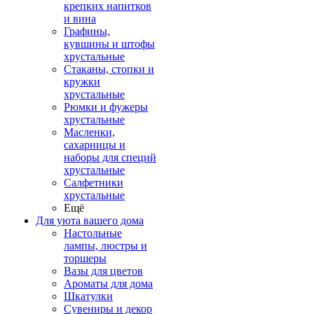
крепких напитков
и вина
Графины,
кувшины и штофы
хрустальные
Стаканы, стопки и
кружки
хрустальные
Рюмки и фужеры
хрустальные
Масленки,
сахарницы и
наборы для специй
хрустальные
Салфетники
хрустальные
Ещё
Для уюта вашего дома
Настольные
лампы, люстры и
торшеры
Вазы для цветов
Ароматы для дома
Шкатулки
Сувениры и декор