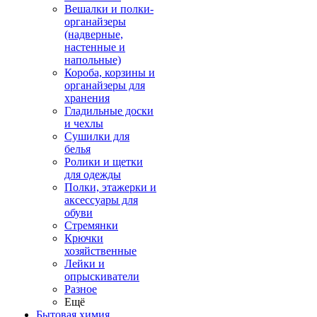
Вешалки и полки-
органайзеры
(надверные,
настенные и
напольные)
Короба, корзины и
органайзеры для
хранения
Гладильные доски
и чехлы
Сушилки для
белья
Ролики и щетки
для одежды
Полки, этажерки и
аксессуары для
обуви
Стремянки
Крючки
хозяйственные
Лейки и
опрыскиватели
Разное
Ещё
Бытовая химия