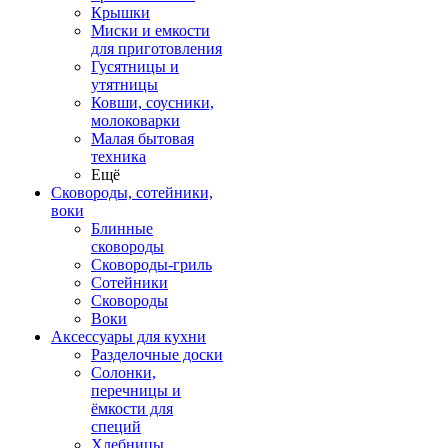
Крышки
Миски и емкости
для приготовления
Гусятницы и
утятницы
Ковши, соусники,
молоковарки
Малая бытовая
техника
Ещё
Сковороды, сотейники,
воки
Блинные
сковороды
Сковороды-гриль
Сотейники
Сковороды
Воки
Аксессуары для кухни
Разделочные доски
Солонки,
перечницы и
ёмкости для
специй
Хлебницы