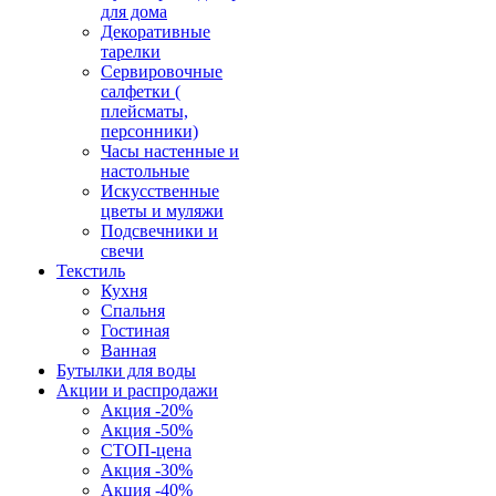
для дома
Декоративные
тарелки
Сервировочные
салфетки (
плейсматы,
персонники)
Часы настенные и
настольные
Искусственные
цветы и муляжи
Подсвечники и
свечи
Текстиль
Кухня
Спальня
Гостиная
Ванная
Бутылки для воды
Акции и распродажи
Акция -20%
Акция -50%
СТОП-цена
Акция -30%
Акция -40%