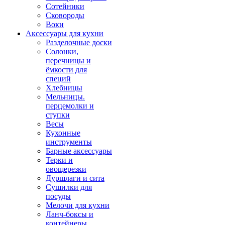
Сотейники
Сковороды
Воки
Аксессуары для кухни
Разделочные доски
Солонки,
перечницы и
ёмкости для
специй
Хлебницы
Мельницы.
перцемолки и
ступки
Весы
Кухонные
инструменты
Барные аксессуары
Терки и
овощерезки
Дуршлаги и сита
Сушилки для
посуды
Мелочи для кухни
Ланч-боксы и
контейнеры