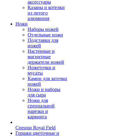
аксессуары
Казаны и котелки
из литого
алюминия
Ножи
Наборы ножей
Отдельные ножи
Подставки для
ножей
Настенные и
магнитные
держатели ножей
Ножеточки и
мусаты
Камни для заточки
ножей
Ножи и наборы
для сыра
Ножи для
специальной
нарезки и
карвинга
Специи Royal Field
Горшки цветочные и