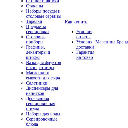
Стопки и рюмки
Стаканы
Наборы посуды и
столовые сервизы
Тарелки
Как купить
Предметы
сервировки
Условия
Столовые
оплаты
приборы
Условия
Магазины
Брен
Графины,
доставки
декантеры и
Гарантия
штофы
на товар
Вазы для фруктов
и конфетницы
Масленки и
емкости для сыра
Салатники
Диспенсеры для
напитков
Деревянная
сервировочная
посуда
Наборы для воды
Сервировочные
блюда