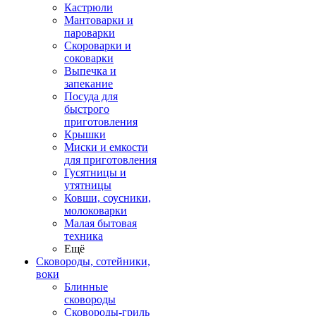
Кастрюли
Мантоварки и
пароварки
Скороварки и
соковарки
Выпечка и
запекание
Посуда для
быстрого
приготовления
Крышки
Миски и емкости
для приготовления
Гусятницы и
утятницы
Ковши, соусники,
молоковарки
Малая бытовая
техника
Ещё
Сковороды, сотейники,
воки
Блинные
сковороды
Сковороды-гриль