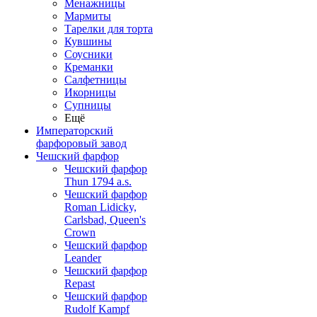
Менажницы
Мармиты
Тарелки для торта
Кувшины
Соусники
Креманки
Салфетницы
Икорницы
Супницы
Ещё
Императорский
фарфоровый завод
Чешский фарфор
Чешский фарфор
Thun 1794 a.s.
Чешский фарфор
Roman Lidicky,
Carlsbad, Queen's
Crown
Чешский фарфор
Leander
Чешский фарфор
Repast
Чешский фарфор
Rudolf Kampf