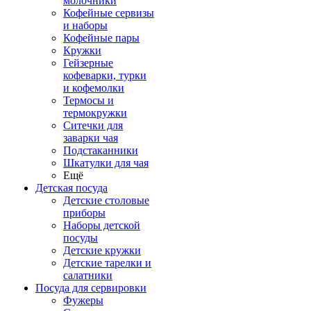
молочники
Кофейные сервизы
и наборы
Кофейные пары
Кружки
Гейзерные
кофеварки, турки
и кофемолки
Термосы и
термокружки
Ситечки для
заварки чая
Подстаканники
Шкатулки для чая
Ещё
Детская посуда
Детские столовые
приборы
Наборы детской
посуды
Детские кружки
Детские тарелки и
салатники
Посуда для сервировки
Фужеры