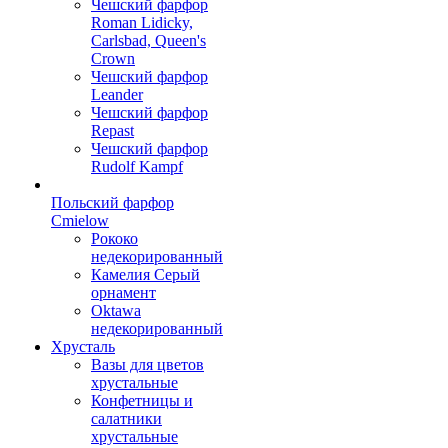
Чешский фарфор
Roman Lidicky,
Carlsbad, Queen's
Crown
Чешский фарфор
Leander
Чешский фарфор
Repast
Чешский фарфор
Rudolf Kampf
Польский фарфор
Сmielow
Рококо
недекорированный
Камелия Серый
орнамент
Oktawa
недекорированный
Хрусталь
Вазы для цветов
хрустальные
Конфетницы и
салатники
хрустальные