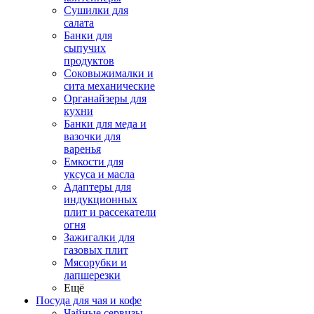
Сушилки для
салата
Банки для
сыпучих
продуктов
Соковыжималки и
сита механические
Органайзеры для
кухни
Банки для меда и
вазочки для
варенья
Емкости для
уксуса и масла
Адаптеры для
индукционных
плит и рассекатели
огня
Зажигалки для
газовых плит
Мясорубки и
лапшерезки
Ещё
Посуда для чая и кофе
Чайные сервизы