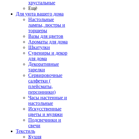
хрустальные
Ещё
Для уюта вашего дома
Настольные
лампы, люстры и
торшеры
Вазы для цветов
Ароматы для дома
Шкатулки
Сувениры и декор
для дома
Декоративные
тарелки
Сервировочные
салфетки (
плейсматы,
персонники)
Часы настенные и
настольные
Искусственные
цветы и муляжи
Подсвечники и
свечи
Текстиль
Кухня