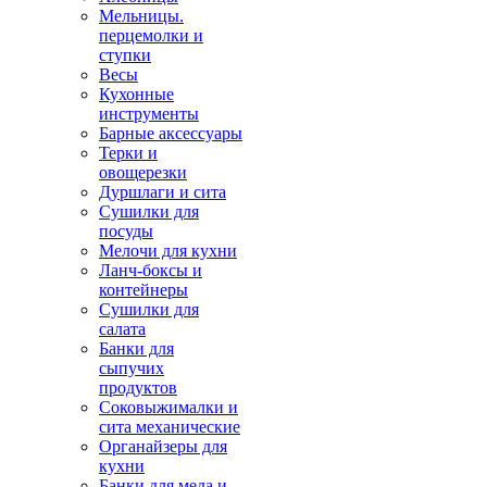
Мельницы.
перцемолки и
ступки
Весы
Кухонные
инструменты
Барные аксессуары
Терки и
овощерезки
Дуршлаги и сита
Сушилки для
посуды
Мелочи для кухни
Ланч-боксы и
контейнеры
Сушилки для
салата
Банки для
сыпучих
продуктов
Соковыжималки и
сита механические
Органайзеры для
кухни
Банки для меда и