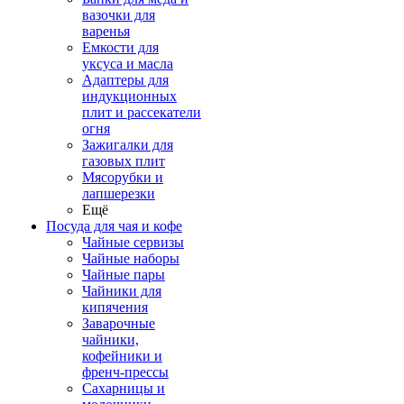
вазочки для
варенья
Емкости для
уксуса и масла
Адаптеры для
индукционных
плит и рассекатели
огня
Зажигалки для
газовых плит
Мясорубки и
лапшерезки
Ещё
Посуда для чая и кофе
Чайные сервизы
Чайные наборы
Чайные пары
Чайники для
кипячения
Заварочные
чайники,
кофейники и
френч-прессы
Сахарницы и