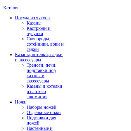
Каталог
Посуда из чугуна
Казаны
Кастрюли и
чугунки
Сковороды,
сотейники, воки и
саджи
Казаны, котелки, саджи
и аксессуары
Треноги, печи,
подставки под
казаны и
аксессуары
Казаны и котелки
из литого
алюминия
Ножи
Наборы ножей
Отдельные ножи
Подставки для
ножей
Настенные и