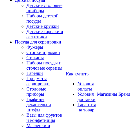
Детская посуда
Детские столовые
приборы
Наборы детской
посуды
Детские кружки
Детские тарелки и
салатники
Посуда для сервировки
Фужеры
Стопки и рюмки
Стаканы
Наборы посуды и
столовые сервизы
Тарелки
Как купить
Предметы
сервировки
Условия
Столовые
оплаты
приборы
Условия
Магазины
Брен
Графины,
доставки
декантеры и
Гарантия
штофы
на товар
Вазы для фруктов
и конфетницы
Масленки и