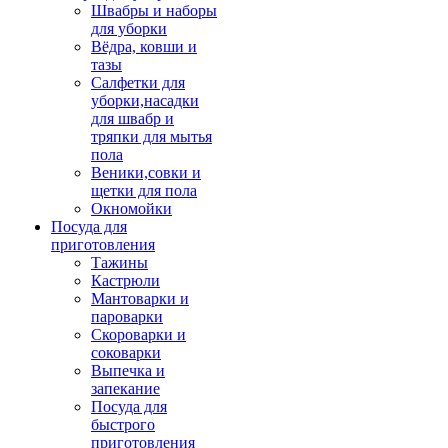
Швабры и наборы
для уборки
Вёдра, ковши и
тазы
Салфетки для
уборки,насадки
для швабр и
тряпки для мытья
пола
Веники,совки и
щетки для пола
Окномойки
Посуда для
приготовления
Тажины
Кастрюли
Мантоварки и
пароварки
Скороварки и
соковарки
Выпечка и
запекание
Посуда для
быстрого
приготовления