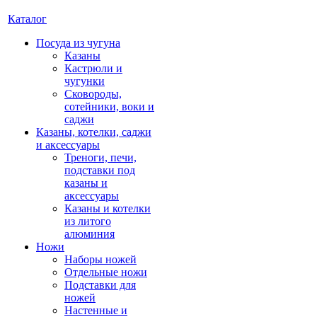
Каталог
Посуда из чугуна
Казаны
Кастрюли и
чугунки
Сковороды,
сотейники, воки и
саджи
Казаны, котелки, саджи
и аксессуары
Треноги, печи,
подставки под
казаны и
аксессуары
Казаны и котелки
из литого
алюминия
Ножи
Наборы ножей
Отдельные ножи
Подставки для
ножей
Настенные и