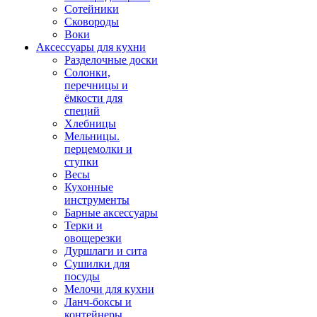
Сотейники
Сковороды
Воки
Аксессуары для кухни
Разделочные доски
Солонки,
перечницы и
ёмкости для
специй
Хлебницы
Мельницы.
перцемолки и
ступки
Весы
Кухонные
инструменты
Барные аксессуары
Терки и
овощерезки
Дуршлаги и сита
Сушилки для
посуды
Мелочи для кухни
Ланч-боксы и
контейнеры