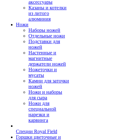
аксессуары
Казаны и котелки
из литого
алюминия
Ножи
Наборы ножей
Отдельные ножи
Подставки для
ножей
Настенные и
магнитные
держатели ножей
Ножеточки и
мусаты
Камни для заточки
ножей
Ножи и наборы
для сыра
Ножи для
специальной
нарезки и
карвинга
Специи Royal Field
Горшки цветочные и