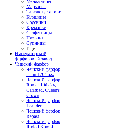
Менажницы
Мармиты
Тарелки для торта
Кувшины
Соусники
Креманки
Салфетницы
Икорницы
Супницы
Ещё
Императорский
фарфоровый завод
Чешский фарфор
Чешский фарфор
Thun 1794 a.s.
Чешский фарфор
Roman Lidicky,
Carlsbad, Queen's
Crown
Чешский фарфор
Leander
Чешский фарфор
Repast
Чешский фарфор
Rudolf Kampf