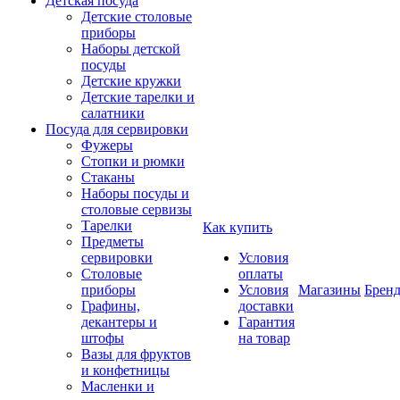
Детская посуда
Детские столовые
приборы
Наборы детской
посуды
Детские кружки
Детские тарелки и
салатники
Посуда для сервировки
Фужеры
Стопки и рюмки
Стаканы
Наборы посуды и
столовые сервизы
Тарелки
Как купить
Предметы
сервировки
Условия
Столовые
оплаты
приборы
Условия
Магазины
Брен
Графины,
доставки
декантеры и
Гарантия
штофы
на товар
Вазы для фруктов
и конфетницы
Масленки и