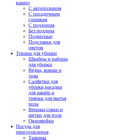
кашпо
С автополивом
С посадочным
горшком
С поддоном
Без поддона
Подвесные
Подставки для
цветов
Товары для уборки
Швабры и наборы
для уборки
Вёдра, ковши и
тазы
Салфетки для
уборки,насадки
для швабр и
тряпки для мытья
пола
Веники,совки и
щетки для пола
Окномойки
Посуда для
приготовления
Тажины