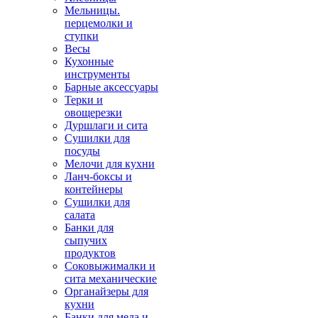
Мельницы.
перцемолки и
ступки
Весы
Кухонные
инструменты
Барные аксессуары
Терки и
овощерезки
Дуршлаги и сита
Сушилки для
посуды
Мелочи для кухни
Ланч-боксы и
контейнеры
Сушилки для
салата
Банки для
сыпучих
продуктов
Соковыжималки и
сита механические
Органайзеры для
кухни
Банки для меда и