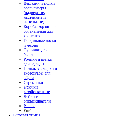
Вешалки и полки-
органайзеры
(надверные,
настенные и
напольные)
Короба, корзины и
органайзеры для
хранения
Гладильные доски
и чехлы
Сушилки для
белья
Ролики и щетки
для одежды
Полки, этажерки и
аксессуары для
обуви
Стремянки
Крючки
хозяйственные
Лейки и
опрыскиватели
Разное
Ещё
Бытовая химия