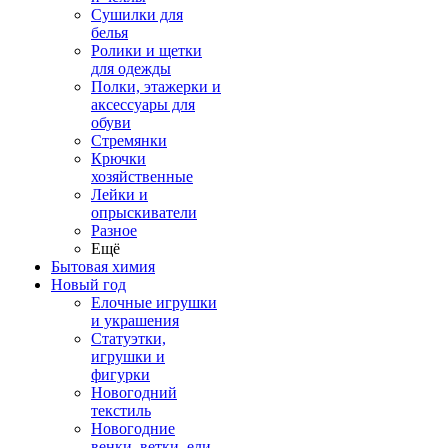
Сушилки для
белья
Ролики и щетки
для одежды
Полки, этажерки и
аксессуары для
обуви
Стремянки
Крючки
хозяйственные
Лейки и
опрыскиватели
Разное
Ещё
Бытовая химия
Новый год
Елочные игрушки
и украшения
Статуэтки,
игрушки и
фигурки
Новогодний
текстиль
Новогодние
венки, ветки, ели