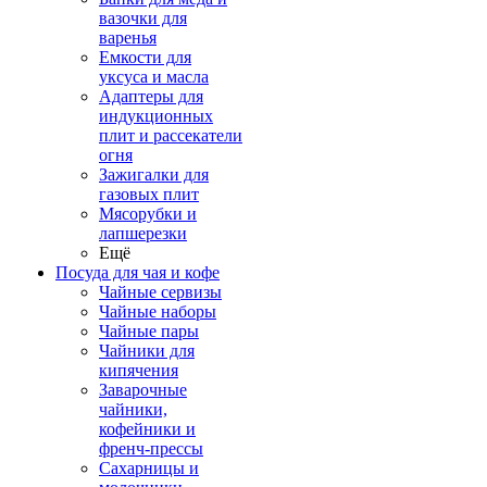
вазочки для
варенья
Емкости для
уксуса и масла
Адаптеры для
индукционных
плит и рассекатели
огня
Зажигалки для
газовых плит
Мясорубки и
лапшерезки
Ещё
Посуда для чая и кофе
Чайные сервизы
Чайные наборы
Чайные пары
Чайники для
кипячения
Заварочные
чайники,
кофейники и
френч-прессы
Сахарницы и