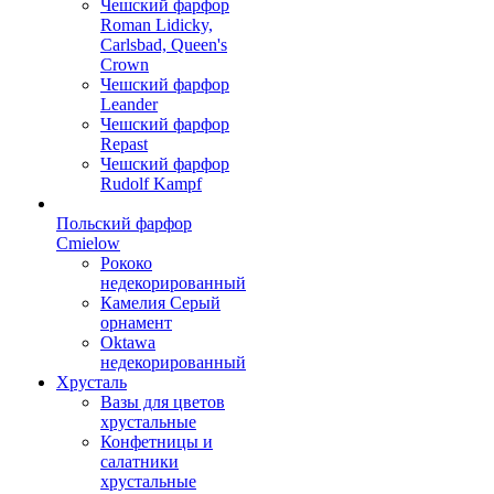
Чешский фарфор
Roman Lidicky,
Carlsbad, Queen's
Crown
Чешский фарфор
Leander
Чешский фарфор
Repast
Чешский фарфор
Rudolf Kampf
Польский фарфор
Сmielow
Рококо
недекорированный
Камелия Серый
орнамент
Oktawa
недекорированный
Хрусталь
Вазы для цветов
хрустальные
Конфетницы и
салатники
хрустальные