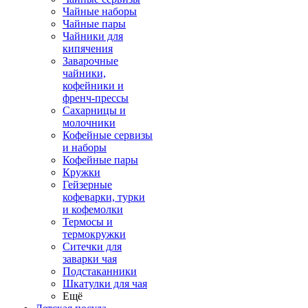
Чайные наборы
Чайные пары
Чайники для
кипячения
Заварочные
чайники,
кофейники и
френч-прессы
Сахарницы и
молочники
Кофейные сервизы
и наборы
Кофейные пары
Кружки
Гейзерные
кофеварки, турки
и кофемолки
Термосы и
термокружки
Ситечки для
заварки чая
Подстаканники
Шкатулки для чая
Ещё