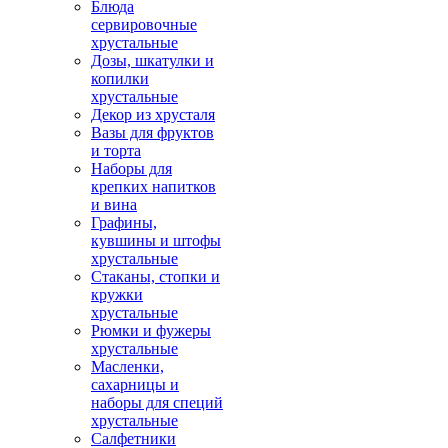
Блюда
сервировочные
хрустальные
Дозы, шкатулки и
копилки
хрустальные
Декор из хрусталя
Вазы для фруктов
и торта
Наборы для
крепких напитков
и вина
Графины,
кувшины и штофы
хрустальные
Стаканы, стопки и
кружки
хрустальные
Рюмки и фужеры
хрустальные
Масленки,
сахарницы и
наборы для специй
хрустальные
Салфетники