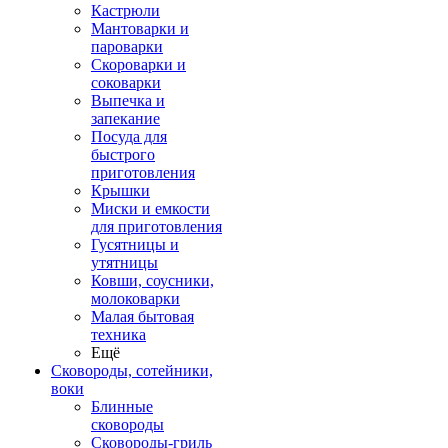
Кастрюли
Мантоварки и
пароварки
Скороварки и
соковарки
Выпечка и
запекание
Посуда для
быстрого
приготовления
Крышки
Миски и емкости
для приготовления
Гусятницы и
утятницы
Ковши, соусники,
молоковарки
Малая бытовая
техника
Ещё
Сковороды, сотейники,
воки
Блинные
сковороды
Сковороды-гриль