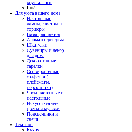
хрустальные
Ещё
Для уюта вашего дома
Настольные
лампы, люстры и
торшеры
Вазы для цветов
Ароматы для дома
Шкатулки
Сувениры и декор
для дома
Декоративные
тарелки
Сервировочные
салфетки (
плейсматы,
персонники)
Часы настенные и
настольные
Искусственные
цветы и муляжи
Подсвечники и
свечи
Текстиль
Кухня