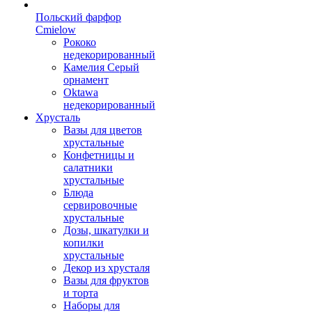
Польский фарфор
Сmielow
Рококо
недекорированный
Камелия Серый
орнамент
Oktawa
недекорированный
Хрусталь
Вазы для цветов
хрустальные
Конфетницы и
салатники
хрустальные
Блюда
сервировочные
хрустальные
Дозы, шкатулки и
копилки
хрустальные
Декор из хрусталя
Вазы для фруктов
и торта
Наборы для