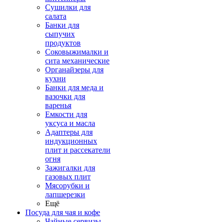
Сушилки для
салата
Банки для
сыпучих
продуктов
Соковыжималки и
сита механические
Органайзеры для
кухни
Банки для меда и
вазочки для
варенья
Емкости для
уксуса и масла
Адаптеры для
индукционных
плит и рассекатели
огня
Зажигалки для
газовых плит
Мясорубки и
лапшерезки
Ещё
Посуда для чая и кофе
Чайные сервизы