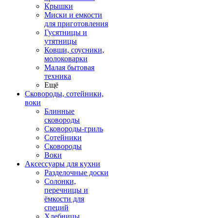
Крышки
Миски и емкости
для приготовления
Гусятницы и
утятницы
Ковши, соусники,
молоковарки
Малая бытовая
техника
Ещё
Сковороды, сотейники,
воки
Блинные
сковороды
Сковороды-гриль
Сотейники
Сковороды
Воки
Аксессуары для кухни
Разделочные доски
Солонки,
перечницы и
ёмкости для
специй
Хлебницы