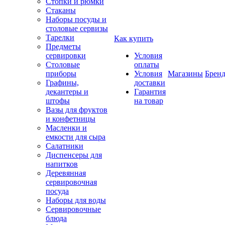
Стопки и рюмки
Стаканы
Наборы посуды и
столовые сервизы
Тарелки
Как купить
Предметы
сервировки
Условия
Столовые
оплаты
приборы
Условия
Магазины
Брен
Графины,
доставки
декантеры и
Гарантия
штофы
на товар
Вазы для фруктов
и конфетницы
Масленки и
емкости для сыра
Салатники
Диспенсеры для
напитков
Деревянная
сервировочная
посуда
Наборы для воды
Сервировочные
блюда