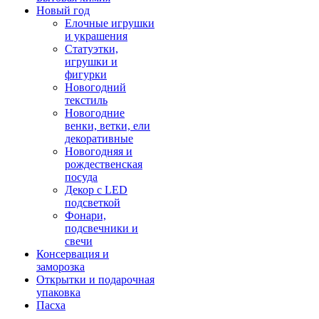
Новый год
Елочные игрушки
и украшения
Статуэтки,
игрушки и
фигурки
Новогодний
текстиль
Новогодние
венки, ветки, ели
декоративные
Новогодняя и
рождественская
посуда
Декор с LED
подсветкой
Фонари,
подсвечники и
свечи
Консервация и
заморозка
Открытки и подарочная
упаковка
Пасха