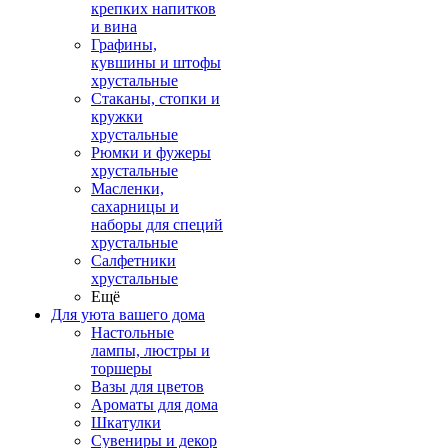
крепких напитков
и вина
Графины,
кувшины и штофы
хрустальные
Стаканы, стопки и
кружки
хрустальные
Рюмки и фужеры
хрустальные
Масленки,
сахарницы и
наборы для специй
хрустальные
Салфетники
хрустальные
Ещё
Для уюта вашего дома
Настольные
лампы, люстры и
торшеры
Вазы для цветов
Ароматы для дома
Шкатулки
Сувениры и декор