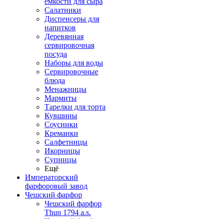
емкости для сыра
Салатники
Диспенсеры для
напитков
Деревянная
сервировочная
посуда
Наборы для воды
Сервировочные
блюда
Менажницы
Мармиты
Тарелки для торта
Кувшины
Соусники
Креманки
Салфетницы
Икорницы
Супницы
Ещё
Императорский
фарфоровый завод
Чешский фарфор
Чешский фарфор
Thun 1794 a.s.