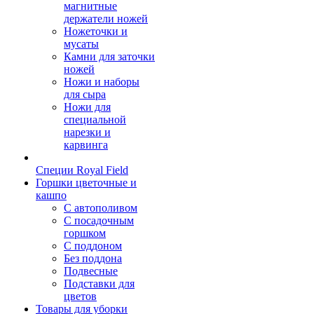
магнитные
держатели ножей
Ножеточки и
мусаты
Камни для заточки
ножей
Ножи и наборы
для сыра
Ножи для
специальной
нарезки и
карвинга
Специи Royal Field
Горшки цветочные и
кашпо
С автополивом
С посадочным
горшком
С поддоном
Без поддона
Подвесные
Подставки для
цветов
Товары для уборки