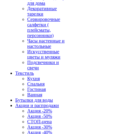
для дома
Декоративные
тарелки
Сервировочные
салфетки (
плейсматы,
персонники)
Часы настенные и
настольные
Искусственные
цветы и муляжи
Подсвечники и
свечи
Текстиль
Кухня
Спальня
Гостиная
Ванная
Бутылки для воды
Акции и распродажи
Акция -20%
Акция -50%
СТОП-цена
Акция -30%
Акция -40%