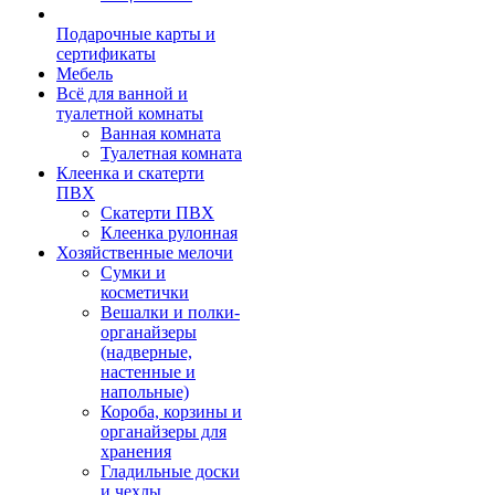
Подарочные карты и
сертификаты
Мебель
Всё для ванной и
туалетной комнаты
Ванная комната
Туалетная комната
Клеенка и скатерти
ПВХ
Скатерти ПВХ
Клеенка рулонная
Хозяйственные мелочи
Сумки и
косметички
Вешалки и полки-
органайзеры
(надверные,
настенные и
напольные)
Короба, корзины и
органайзеры для
хранения
Гладильные доски
и чехлы