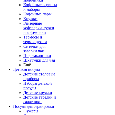
молочники
Кофейные сервизы
и наборы
Кофейные пары
Кружки
Гейзерные
кофеварки, турки
и кофемолки
Термосы и
термокружки
Ситечки для
заварки чая
Подстаканники
Шкатулки для чая
Ещё
Детская посуда
Детские столовые
приборы
Наборы детской
посуды
Детские кружки
Детские тарелки и
салатники
Посуда для сервировки
Фужеры