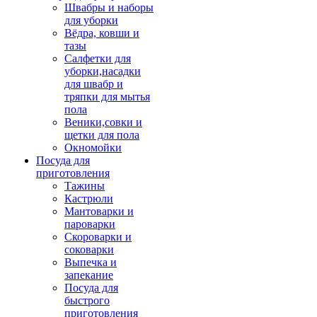
Швабры и наборы
для уборки
Вёдра, ковши и
тазы
Салфетки для
уборки,насадки
для швабр и
тряпки для мытья
пола
Веники,совки и
щетки для пола
Окномойки
Посуда для
приготовления
Тажины
Кастрюли
Мантоварки и
пароварки
Скороварки и
соковарки
Выпечка и
запекание
Посуда для
быстрого
приготовления