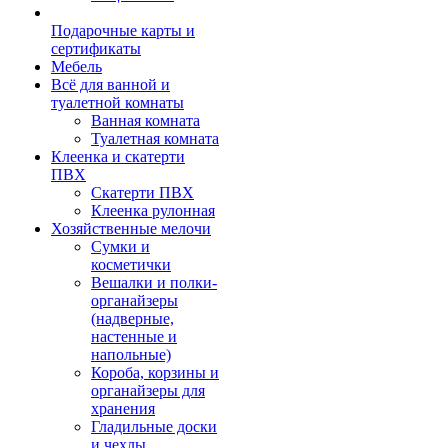
Подарочные карты и
сертификаты
Мебель
Всё для ванной и
туалетной комнаты
Ванная комната
Туалетная комната
Клеенка и скатерти
ПВХ
Скатерти ПВХ
Клеенка рулонная
Хозяйственные мелочи
Сумки и
косметички
Вешалки и полки-
органайзеры
(надверные,
настенные и
напольные)
Короба, корзины и
органайзеры для
хранения
Гладильные доски
и чехлы