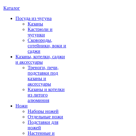
Каталог
Посуда из чугуна
Казаны
Кастрюли и
чугунки
Сковороды,
сотейники, воки и
саджи
Казаны, котелки, саджи
и аксессуары
Треноги, печи,
подставки под
казаны и
аксессуары
Казаны и котелки
из литого
алюминия
Ножи
Наборы ножей
Отдельные ножи
Подставки для
ножей
Настенные и