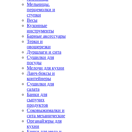
Мельницы.
перцемолки и
ступки
Весы
Кухонные
инструменты
Барные аксессуары
Терки и
овощерезки
Дуршлаги и сита
Сушилки для
посуды
Мелочи для кухни
Ланч-боксы и
контейнеры
Сушилки для
салата
Банки для
сыпучих
продуктов
Соковыжималки и
сита механические
Органайзеры для
кухни
Банки для меда и