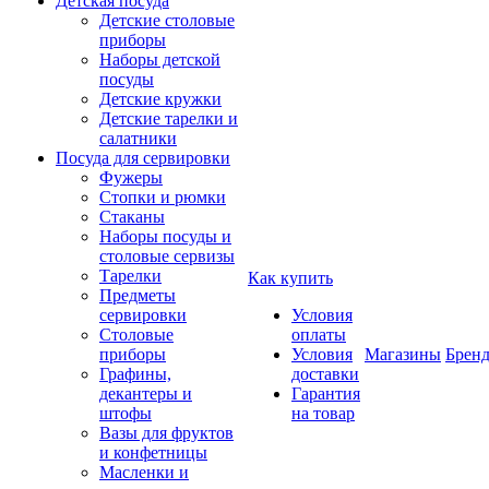
Детская посуда
Детские столовые
приборы
Наборы детской
посуды
Детские кружки
Детские тарелки и
салатники
Посуда для сервировки
Фужеры
Стопки и рюмки
Стаканы
Наборы посуды и
столовые сервизы
Тарелки
Как купить
Предметы
сервировки
Условия
Столовые
оплаты
приборы
Условия
Магазины
Брен
Графины,
доставки
декантеры и
Гарантия
штофы
на товар
Вазы для фруктов
и конфетницы
Масленки и