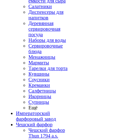
емкости для сыра
Салатники
Диспенсеры для
напитков
Деревянная
сервировочная
посуда
Наборы для воды
Сервировочные
блюда
Менажницы
Мармиты
Тарелки для торта
Кувшины
Соусники
Креманки
Салфетницы
Икорницы
Супницы
Ещё
Императорский
фарфоровый завод
Чешский фарфор
Чешский фарфор
Thun 1794 a.s.