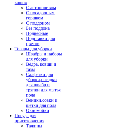
кашпо
С автополивом
С посадочным
горшком
С поддоном
Без поддона
Подвесные
Подставки для
цветов
Товары для уборки
Швабры и наборы
для уборки
Вёдра, ковши и
тазы
Салфетки для
уборки,насадки
для швабр и
тряпки для мытья
пола
Веники,совки и
щетки для пола
Окномойки
Посуда для
приготовления
Тажины