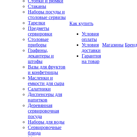
Стопки и рюмки
Стаканы
Наборы посуды и
столовые сервизы
Тарелки
Как купить
Предметы
сервировки
Условия
Столовые
оплаты
приборы
Условия
Магазины
Брен
Графины,
доставки
декантеры и
Гарантия
штофы
на товар
Вазы для фруктов
и конфетницы
Масленки и
емкости для сыра
Салатники
Диспенсеры для
напитков
Деревянная
сервировочная
посуда
Наборы для воды
Сервировочные
блюда