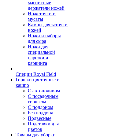
магнитные
держатели ножей
Ножеточки и
мусаты
Камни для заточки
ножей
Ножи и наборы
для сыра
Ножи для
специальной
нарезки и
карвинга
Специи Royal Field
Горшки цветочные и
кашпо
С автополивом
С посадочным
горшком
С поддоном
Без поддона
Подвесные
Подставки для
цветов
Товары для уборки