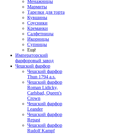
Менажницы
Мармиты
Тарелки для торта
Кувшины
Соусники
Креманки
Салфетницы
Икорницы
Супницы
Ещё
Императорский
фарфоровый завод
Чешский фарфор
Чешский фарфор
Thun 1794 a.s.
Чешский фарфор
Roman Lidicky,
Carlsbad, Queen's
Crown
Чешский фарфор
Leander
Чешский фарфор
Repast
Чешский фарфор
Rudolf Kampf