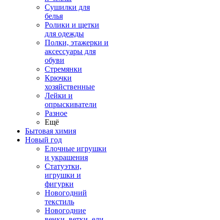
Сушилки для
белья
Ролики и щетки
для одежды
Полки, этажерки и
аксессуары для
обуви
Стремянки
Крючки
хозяйственные
Лейки и
опрыскиватели
Разное
Ещё
Бытовая химия
Новый год
Елочные игрушки
и украшения
Статуэтки,
игрушки и
фигурки
Новогодний
текстиль
Новогодние
венки, ветки, ели