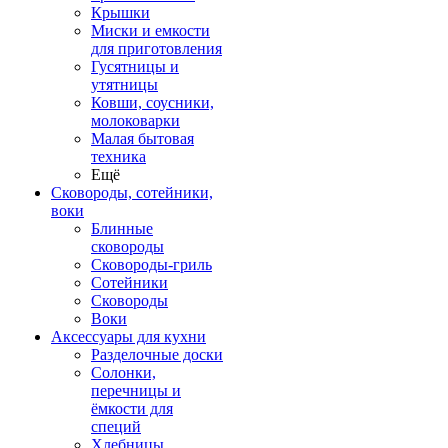
Крышки
Миски и емкости
для приготовления
Гусятницы и
утятницы
Ковши, соусники,
молоковарки
Малая бытовая
техника
Ещё
Сковороды, сотейники,
воки
Блинные
сковороды
Сковороды-гриль
Сотейники
Сковороды
Воки
Аксессуары для кухни
Разделочные доски
Солонки,
перечницы и
ёмкости для
специй
Хлебницы