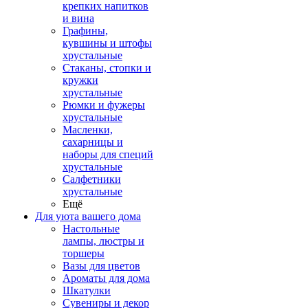
крепких напитков
и вина
Графины,
кувшины и штофы
хрустальные
Стаканы, стопки и
кружки
хрустальные
Рюмки и фужеры
хрустальные
Масленки,
сахарницы и
наборы для специй
хрустальные
Салфетники
хрустальные
Ещё
Для уюта вашего дома
Настольные
лампы, люстры и
торшеры
Вазы для цветов
Ароматы для дома
Шкатулки
Сувениры и декор