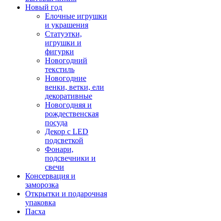
Новый год
Елочные игрушки
и украшения
Статуэтки,
игрушки и
фигурки
Новогодний
текстиль
Новогодние
венки, ветки, ели
декоративные
Новогодняя и
рождественская
посуда
Декор с LED
подсветкой
Фонари,
подсвечники и
свечи
Консервация и
заморозка
Открытки и подарочная
упаковка
Пасха