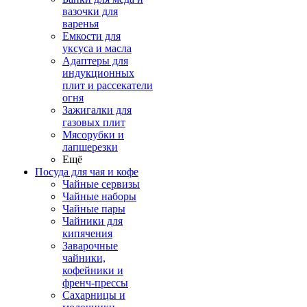
вазочки для
варенья
Емкости для
уксуса и масла
Адаптеры для
индукционных
плит и рассекатели
огня
Зажигалки для
газовых плит
Мясорубки и
лапшерезки
Ещё
Посуда для чая и кофе
Чайные сервизы
Чайные наборы
Чайные пары
Чайники для
кипячения
Заварочные
чайники,
кофейники и
френч-прессы
Сахарницы и