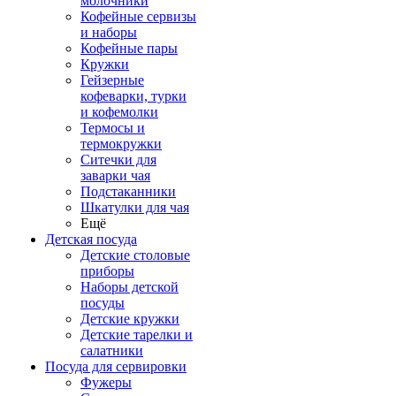
молочники
Кофейные сервизы
и наборы
Кофейные пары
Кружки
Гейзерные
кофеварки, турки
и кофемолки
Термосы и
термокружки
Ситечки для
заварки чая
Подстаканники
Шкатулки для чая
Ещё
Детская посуда
Детские столовые
приборы
Наборы детской
посуды
Детские кружки
Детские тарелки и
салатники
Посуда для сервировки
Фужеры