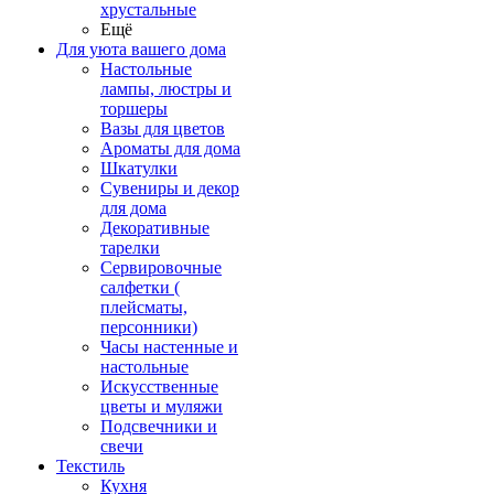
хрустальные
Ещё
Для уюта вашего дома
Настольные
лампы, люстры и
торшеры
Вазы для цветов
Ароматы для дома
Шкатулки
Сувениры и декор
для дома
Декоративные
тарелки
Сервировочные
салфетки (
плейсматы,
персонники)
Часы настенные и
настольные
Искусственные
цветы и муляжи
Подсвечники и
свечи
Текстиль
Кухня