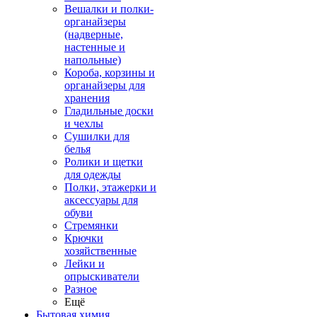
Вешалки и полки-
органайзеры
(надверные,
настенные и
напольные)
Короба, корзины и
органайзеры для
хранения
Гладильные доски
и чехлы
Сушилки для
белья
Ролики и щетки
для одежды
Полки, этажерки и
аксессуары для
обуви
Стремянки
Крючки
хозяйственные
Лейки и
опрыскиватели
Разное
Ещё
Бытовая химия