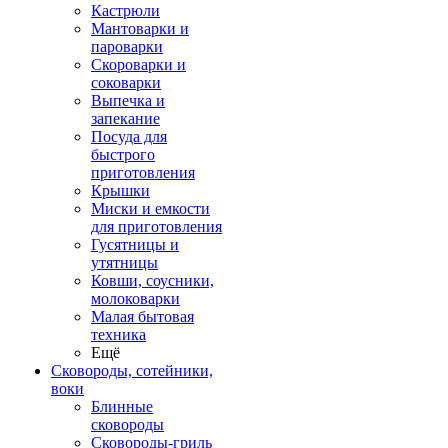
Кастрюли
Мантоварки и
пароварки
Скороварки и
соковарки
Выпечка и
запекание
Посуда для
быстрого
приготовления
Крышки
Миски и емкости
для приготовления
Гусятницы и
утятницы
Ковши, соусники,
молоковарки
Малая бытовая
техника
Ещё
Сковороды, сотейники,
воки
Блинные
сковороды
Сковороды-гриль