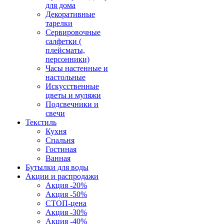
для дома
Декоративные
тарелки
Сервировочные
салфетки (
плейсматы,
персонники)
Часы настенные и
настольные
Искусственные
цветы и муляжи
Подсвечники и
свечи
Текстиль
Кухня
Спальня
Гостиная
Ванная
Бутылки для воды
Акции и распродажи
Акция -20%
Акция -50%
СТОП-цена
Акция -30%
Акция -40%