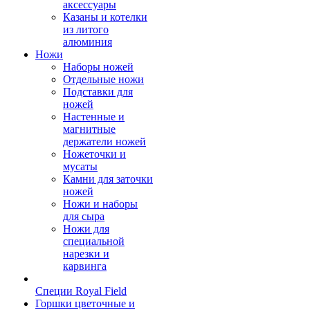
аксессуары
Казаны и котелки
из литого
алюминия
Ножи
Наборы ножей
Отдельные ножи
Подставки для
ножей
Настенные и
магнитные
держатели ножей
Ножеточки и
мусаты
Камни для заточки
ножей
Ножи и наборы
для сыра
Ножи для
специальной
нарезки и
карвинга
Специи Royal Field
Горшки цветочные и