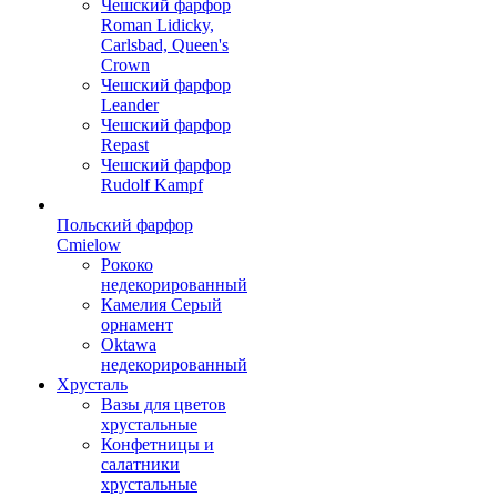
Чешский фарфор
Roman Lidicky,
Carlsbad, Queen's
Crown
Чешский фарфор
Leander
Чешский фарфор
Repast
Чешский фарфор
Rudolf Kampf
Польский фарфор
Сmielow
Рококо
недекорированный
Камелия Серый
орнамент
Oktawa
недекорированный
Хрусталь
Вазы для цветов
хрустальные
Конфетницы и
салатники
хрустальные