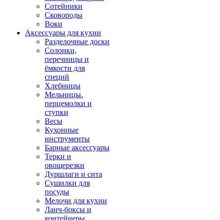
Сотейники
Сковороды
Воки
Аксессуары для кухни
Разделочные доски
Солонки,
перечницы и
ёмкости для
специй
Хлебницы
Мельницы.
перцемолки и
ступки
Весы
Кухонные
инструменты
Барные аксессуары
Терки и
овощерезки
Дуршлаги и сита
Сушилки для
посуды
Мелочи для кухни
Ланч-боксы и
контейнеры