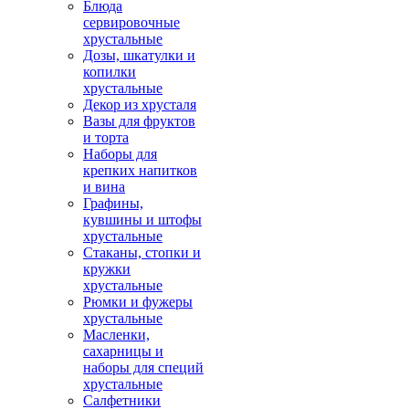
Блюда
сервировочные
хрустальные
Дозы, шкатулки и
копилки
хрустальные
Декор из хрусталя
Вазы для фруктов
и торта
Наборы для
крепких напитков
и вина
Графины,
кувшины и штофы
хрустальные
Стаканы, стопки и
кружки
хрустальные
Рюмки и фужеры
хрустальные
Масленки,
сахарницы и
наборы для специй
хрустальные
Салфетники