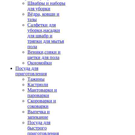
Швабры и наборы
для уборки
Вёдра, ковши и
тазы
Салфетки для
уборки,насадки
для швабр и
тряпки для мытья
пола
Веники,совки и
щетки для пола
Окномойки
Посуда для
приготовления
Тажины
Кастрюли
Мантоварки и
пароварки
Скороварки и
соковарки
Выпечка и
запекание
Посуда для
быстрого
приготовления