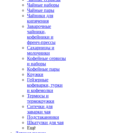
Чайные наборы
Чайные пары
Чайники для
кипячения
Заварочные
чайники,
кофейники и
френч-прессы
Сахарницы и
молочники
Кофейные сервизы
и наборы
Кофейные пары
Кружки
Гейзерные
кофеварки, турки
и кофемолки
Термосы и
термокружки
Ситечки для
заварки чая
Подстаканники
Шкатулки для чая
Ещё