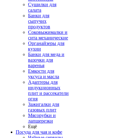
Сушилки для
салата
Банки для
сыпучих
продуктов
Соковыжималки и
сита механические
Органайзеры для
кухни
Банки для меда и
вазочки для
варенья
Емкости для
уксуса и масла
Адаптеры для
индукционных
плит и рассекатели
огня
Зажигалки для
газовых плит
Мясорубки и
лапшерезки
Ещё
Посуда для чая и кофе
Чайные сервизы