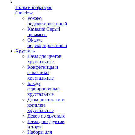
Польский фарфор
Сmielow
Рококо
недекорированный
Камелия Серый
орнамент
Oktawa
недекорированный
Хрусталь
Вазы для цветов
хрустальные
Конфетницы и
салатники
хрустальные
Блюда
сервировочные
хрустальные
Дозы, шкатулки и
копилки
хрустальные
Декор из хрусталя
Вазы для фруктов
и торта
Наборы для